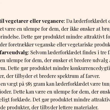
til vegetarer eller veganere
: Da læderforklædet e
et være en ulempe for dem, der ikke ønsker at br
indelse. Dette gør produktet mindre attraktivt f
er foretrækker veganske eller vegetariske produk
farveudvalg
: Selvom læderforklædet findes i tre f
en ulempe for dem, der ønsker et bredere udvalg a
em. Dette gør produktet mindre konkurrencedygtigt
, der tilbyder et bredere spektrum af farver.
 en vægt på 585 gram kan læderforklædet være tun
oder. Dette kan være en ulempe for dem, der ønske
igt forklæde. Det gør produktet mindre attraktivt
e produkter, der tilbyder lettere materialer.