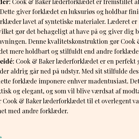
der
: Cook & Baker læderforklædet er fremstillet a
. Dette giver forklædet en luksuriøs og holdbar fini
orklæder lavet af syntetiske materialer. Læderet er
hvilket gør det behageligt at have på og giver dig
vningen. Denne kvalitetskonstruktion gør Cook 
det mere holdbart og stilfuldt end andre forklæde
veidé
: Cook & Baker læderforklædet er en perfekt 
 der aldrig går ned på udstyr. Med sit stilfulde de
 dette forklæde imponere enhver madentusiast. Det
ktisk og elegant, og som vil blive værdsat af mod
r Cook & Baker læderforklædet til et overlegent v
t med andre forklæder.
r