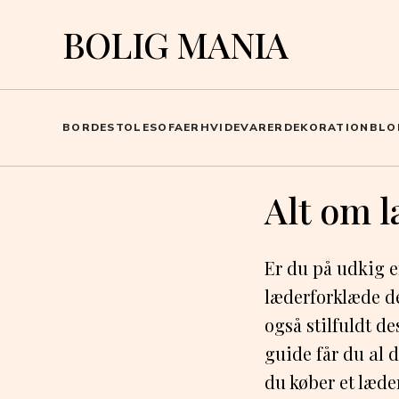
BOLIG MANIA
BORDE
STOLE
SOFAER
HVIDEVARER
DEKORATION
BLO
Alt om 
Er du på udkig e
læderforklæde de
også stilfuldt d
guide får du al d
du køber et læde