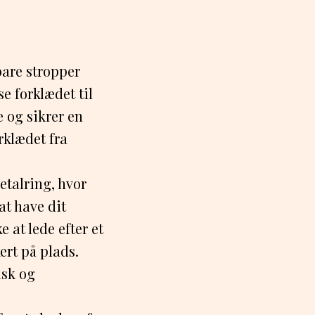
bare stropper
se forklædet til
e og sikrer en
rklædet fra
etalring, hvor
at have dit
 at lede efter et
ert på plads.
isk og