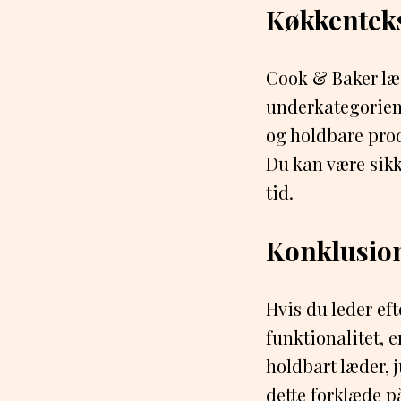
Køkkentekst
Cook & Baker læd
underkategorien 
og holdbare prod
Du kan være sikke
tid.
Konklusio
Hvis du leder ef
funktionalitet, e
holdbart læder, j
dette forklæde p