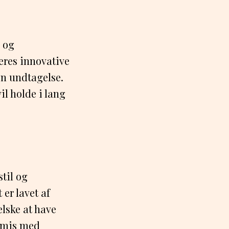
 og
eres innovative
en undtagelse.
il holde i lang
stil og
 er lavet af
elske at have
romis med