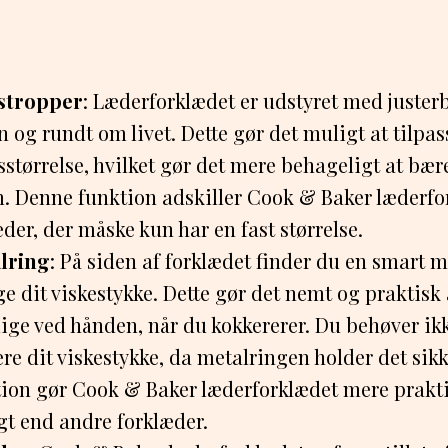
 stropper
: Læderforklædet er udstyret med juster
n og rundt om livet. Dette gør det muligt at tilpas
størrelse, hvilket gør det mere behageligt at bær
. Denne funktion adskiller Cook & Baker læderfo
der, der måske kun har en fast størrelse.
lring
: På siden af forklædet finder du en smart m
 dit viskestykke. Dette gør det nemt og praktisk 
lige ved hånden, når du kokkererer. Du behøver ikke
ere dit viskestykke, da metalringen holder det sikk
ion gør Cook & Baker læderforklædet mere prakt
gt end andre forklæder.