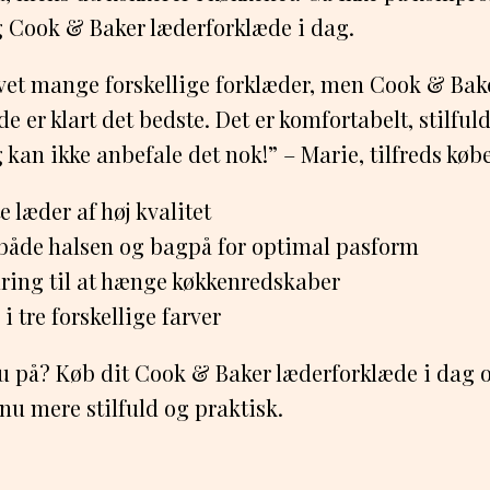
g Cook & Baker læderforklæde i dag.
øvet mange forskellige forklæder, men Cook & Bak
e er klart det bedste. Det er komfortabelt, stilful
g kan ikke anbefale det nok!” – Marie, tilfreds køb
e læder af høj kvalitet
i både halsen og bagpå for optimal pasform
ring til at hænge køkkenredskaber
i tre forskellige farver
u på? Køb dit Cook & Baker læderforklæde i dag 
u mere stilfuld og praktisk.