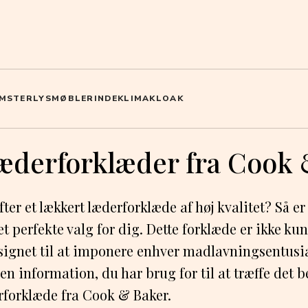
MSTER
LYS
MØBLER
INDEKLIMA
KLOAK
læderforklæder fra Cook
fter et lækkert læderforklæde af høj kvalitet? Så 
t perfekte valg for dig. Dette forklæde er ikke ku
esignet til at imponere enhver madlavningsentusia
en information, du har brug for til at træffe det b
rforklæde fra Cook & Baker.