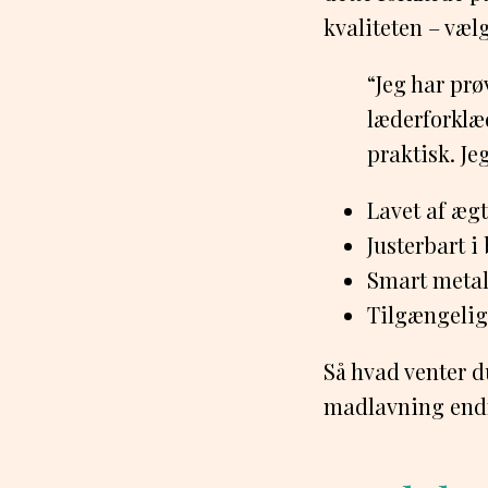
kvaliteten – væl
“Jeg har pr
læderforklæd
praktisk. Je
Lavet af ægt
Justerbart 
Smart metal
Tilgængelig 
Så hvad venter d
madlavning endn