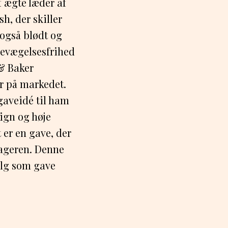
f ægte læder af
sh, der skiller
 også blødt og
 bevægelsesfrihed
& Baker
r på markedet.
gaveidé til ham
sign og høje
 er en gave, der
tageren. Denne
alg som gave