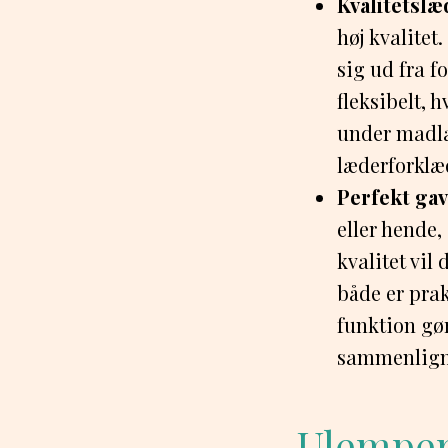
Kvalitetslæ
høj kvalitet
sig ud fra f
fleksibelt, 
under madla
læderforklæ
Perfekt ga
eller hende,
kvalitet vil
både er pra
funktion gø
sammenligne
Ulempe