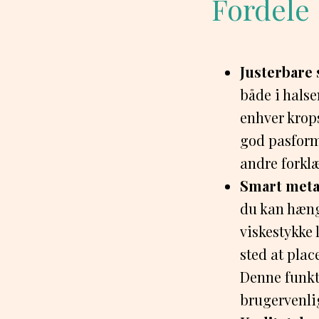
Fordele
Justerbare
både i halse
enhver krops
god pasform
andre forklæ
Smart meta
du kan hænge
viskestykke 
sted at plac
Denne funkt
brugervenli