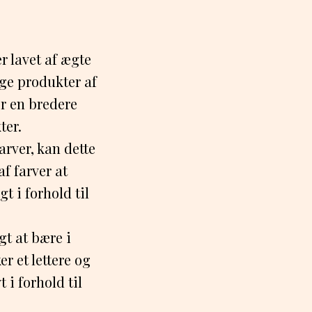
r lavet af ægte
uge produkter af
or en bredere
ter.
arver, kan dette
f farver at
 i forhold til
gt at bære i
r et lettere og
 i forhold til