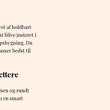
et af holdbart
t blive justeret i
ropsbygning. Du
asser bedst til
ettere
lsen og rundt
du en smart