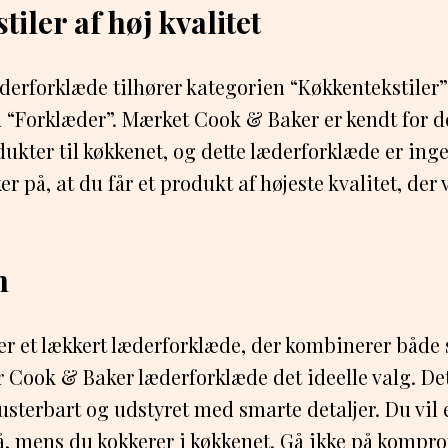
iler af høj kvalitet
erforklæde tilhører kategorien “Køkkentekstiler”
“Forklæder”. Mærket Cook & Baker er kendt for d
ukter til køkkenet, og dette læderforklæde er ing
r på, at du får et produkt af højeste kvalitet, der v
n
ter et lækkert læderforklæde, der kombinerer både 
r Cook & Baker læderforklæde det ideelle valg. Det
usterbart og udstyret med smarte detaljer. Du vil 
å, mens du kokkerer i køkkenet. Gå ikke på komp