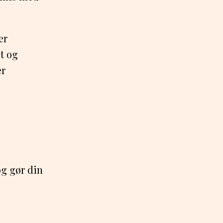
er
dt og
er
og gør din