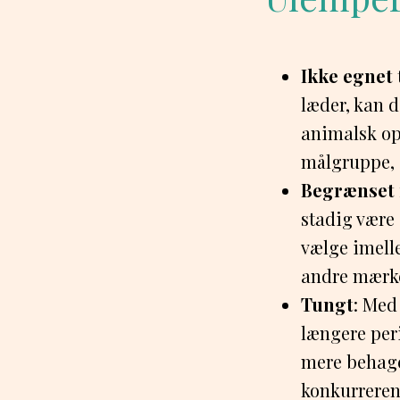
Ikke egnet 
læder, kan d
animalsk opr
målgruppe, d
Begrænset 
stadig være 
vælge imell
andre mærker
Tungt
: Med
længere peri
mere behagel
konkurrerend