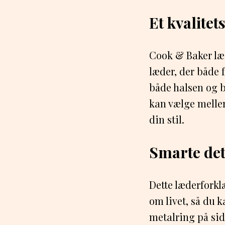
Et kvalite
Cook & Baker læd
læder, der både f
både halsen og b
kan vælge mellem 
din stil.
Smarte deta
Dette læderforkl
om livet, så du k
metalring på sid