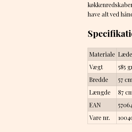
køkkenredskaber,
have alt ved hå
Specifikat
Materiale
Læde
Vægt
585 
Bredde
57 c
Længde
87 c
EAN
5706
Vare nr.
1004