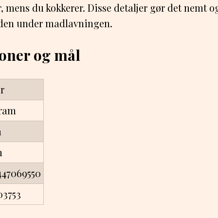
 mens du kokkerer. Disse detaljer gør det nemt og
nden under madlavningen.
ioner og mål
r
gram
m
m
447069550
03753