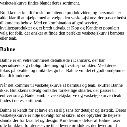
vasketøjskurve findes blandt deres sortiment.
Butikken er kendt for sin omfattende produktviden, og personalet er
altid klar til at hjælpe med at vælge den vasketøjskurv, der passer bedst
til kundens behov. Med en kombination af god service,
kvalitetsprodukter og et bredt udvalg er Kop og Kande et populært
valg for folk, der ønsker at finde den perfekte vasketøjskurv i bambus
eller teak.
Bahne
Bahne er en velrenommeret detailkæde i Danmark, der har
specialiseret sig i boligindretning og livsstilsprodukter. Med deres
fokus på kvalitet og unikt design har Bahne vundet et godt omdømme
blandt kunderne.
Når det kommer til vasketøjskurve af bambus og teak, skuffer Bahne
ikke. Butikkens udvalg omfatter forskellige stilarter, der passer til
enhver smag. Både bambus vasketøjskurve og vasketøjskurve i teak
findes i deres sortiment.
Bahne er kendt for at have en særlig sans for detaljer og æstetik. Deres
vasketøjskurve er nøje udvalgt for at sikre, at de opfylder de højeste
standarder for kvalitet og design. Kundeanmeldelser af Bahne roser
ofte butikken for deres evne til at levere produkter, der lever op til