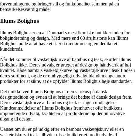
forventningerne og bringer stil og funktionalitet sammen på en
bemærkelsesværdig måde.
Illums Bolighus
Illums Bolighus er en af Danmarks mest ikoniske butikker inden for
boligindretning og design. Med mere end 60 års historie kan Illums
Bolighus prale af at have et stærkt omdømme og en dedikeret
kundekreds.
Når det kommer til vasketøjskurve af bambus og teak, skuffer Illums
Bolighus ikke. Deres udvalg er præget af design og håndværk af høj
kvalitet. Både bambus vasketøjskurve og vasketøjskurve i teak findes i
deres sortiment, og de er omhyggeligt udvalgt blandt mange andre
produkter for at sikre, at de opfylder Illums Bolighus høje standarder.
Det unikke ved Illums Bolighus er deres fokus på dansk
designtradition og evnen til at bringe det bedste af dansk design frem.
Deres vasketøjskurve af bambus og teak er ingen undtagelse.
Kundeanmeldelser af Illums Bolighus fremhæver ofte butikkens
imponerende udvalg, kvaliteten af produkterne og den innovative
tilgang til design.
Uanset om du er på udkig efter en bambus vasketøjskurv eller en
vasketøjskurv i teak, tilbyder disse butikker et bredt udvalg af