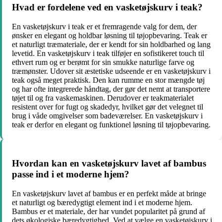
Hvad er fordelene ved en vasketøjskurv i teak?
En vasketøjskurv i teak er et fremragende valg for dem, der
ønsker en elegant og holdbar løsning til tøjopbevaring. Teak er
et naturligt træmateriale, der er kendt for sin holdbarhed og lang
levetid. En vasketøjskurv i teak tilføjer en sofistikeret touch til
ethvert rum og er berømt for sin smukke naturlige farve og
træmønster. Udover sit æstetiske udseende er en vasketøjskurv i
teak også meget praktisk. Den kan rumme en stor mængde tøj
og har ofte integrerede håndtag, der gør det nemt at transportere
tøjet til og fra vaskemaskinen. Derudover er teakmaterialet
resistent over for fugt og skadedyr, hvilket gør det velegnet til
brug i våde omgivelser som badeværelser. En vasketøjskurv i
teak er derfor en elegant og funktionel løsning til tøjopbevaring.
Hvordan kan en vasketøjskurv lavet af bambus
passe ind i et moderne hjem?
En vasketøjskurv lavet af bambus er en perfekt måde at bringe
et naturligt og bæredygtigt element ind i et moderne hjem.
Bambus er et materiale, der har vundet popularitet på grund af
dets økologiske bæredygtighed. Ved at vælge en vasketøjskurv i