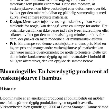
materialer som plastik eller metal. Dette kan medføre, at
vasketøjskurven kan blive beskadiget eller deformeres over tid,
hvilket gør den mindre holdbar og pålidelig sammenlignet med
kurve lavet af mere robuste materialer.
Design
: Mens vasketøjskurvens organiske design kan være
tiltalende for nogle, kan det også være en ulempe for andre. Det
organiske design kan ikke passe ind i alle typer indretninger eller
stilarter, hvilket gør den mindre alsidig og mindre attraktiv for
dem, der ønsker en mere moderne eller minimalistisk æstetik.
Pris
: En ulempe ved denne vasketøjskurv er dens pris. Med en
højere pris end mange andre vasketøjskurve på markedet kan
den være mindre overkommelig for nogle forbrugere. Dette gør
den mindre konkurrencedygtig og mindre attraktiv i forhold til
billigere alternativer, der kan opfylde de samme behov.
Bloomingville: En bæredygtig producent af
vasketøjskurve i bambus
Historie
Bloomingville er en anerkendt producent af boligtilbehør og møbler
med fokus på bæredygtig produktion og en organisk æstetik.
Virksomheden blev grundlagt i 2000 af Betina Stampe i Danmark med