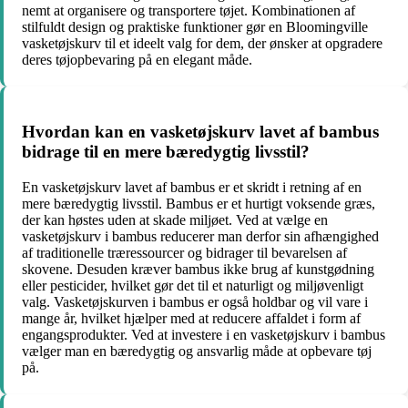
nemt at organisere og transportere tøjet. Kombinationen af
stilfuldt design og praktiske funktioner gør en Bloomingville
vasketøjskurv til et ideelt valg for dem, der ønsker at opgradere
deres tøjopbevaring på en elegant måde.
Hvordan kan en vasketøjskurv lavet af bambus
bidrage til en mere bæredygtig livsstil?
En vasketøjskurv lavet af bambus er et skridt i retning af en
mere bæredygtig livsstil. Bambus er et hurtigt voksende græs,
der kan høstes uden at skade miljøet. Ved at vælge en
vasketøjskurv i bambus reducerer man derfor sin afhængighed
af traditionelle træressourcer og bidrager til bevarelsen af
skovene. Desuden kræver bambus ikke brug af kunstgødning
eller pesticider, hvilket gør det til et naturligt og miljøvenligt
valg. Vasketøjskurven i bambus er også holdbar og vil vare i
mange år, hvilket hjælper med at reducere affaldet i form af
engangsprodukter. Ved at investere i en vasketøjskurv i bambus
vælger man en bæredygtig og ansvarlig måde at opbevare tøj
på.