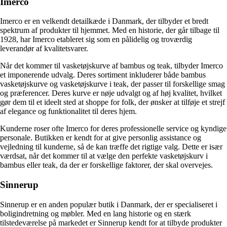
Imerco
Imerco er en velkendt detailkæde i Danmark, der tilbyder et bredt
spektrum af produkter til hjemmet. Med en historie, der går tilbage til
1928, har Imerco etableret sig som en pålidelig og troværdig
leverandør af kvalitetsvarer.
Når det kommer til vasketøjskurve af bambus og teak, tilbyder Imerco
et imponerende udvalg. Deres sortiment inkluderer både bambus
vasketøjskurve og vasketøjskurve i teak, der passer til forskellige smag
og præferencer. Deres kurve er nøje udvalgt og af høj kvalitet, hvilket
gør dem til et ideelt sted at shoppe for folk, der ønsker at tilføje et strejf
af elegance og funktionalitet til deres hjem.
Kunderne roser ofte Imerco for deres professionelle service og kyndige
personale. Butikken er kendt for at give personlig assistance og
vejledning til kunderne, så de kan træffe det rigtige valg. Dette er især
værdsat, når det kommer til at vælge den perfekte vasketøjskurv i
bambus eller teak, da der er forskellige faktorer, der skal overvejes.
Sinnerup
Sinnerup er en anden populær butik i Danmark, der er specialiseret i
boligindretning og møbler. Med en lang historie og en stærk
tilstedeværelse på markedet er Sinnerup kendt for at tilbyde produkter