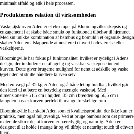
minimalt affald og etik i hele processen.
Produkternes relation til virksomheden
Vasketøjskurven Aden er et eksempel på Bloomingvilles skepsis og
engagement i at skabe både smukt og funktionelt tilbehør til hjemmet.
Med sin unikke kombination af bambus og bomuld i et organisk design
skaber Aden en afslappende atmosfære i ethvert badeværelse eller
vaskehjørne.
Bloomingville har fokus på funktionalitet, hvilket er tydeligt i Adens
design, der inkluderer en aftagelig og vaskbar vaskepose indeni
kurven. Dette giver brugerne mulighed for nemt at adskille og vaske
tøjet uden at skulle håndtere kurven selv.
Med en vægt på 35 kg er Aden også både let og holdbar, hvilket gør
den ideel til at bære en betydelig mængde vasketøj. Med
dimensionerne 51,5 cm i højden, 35 cm i bredden og 56,5 cm i
længden passer kurven perfekt til mange forskellige rum.
Bloomingville har skabt Aden som et kvalitetsprodukt, der ikke kun er
praktisk, men også miljøvenligt. Ved at bruge bambus som det primære
materiale sikrer de, at kurven er bæredygtig og naturlig. Aden er
designet til at holde i mange år og vil tilføje et naturligt touch til ethvert
hjem.