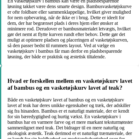
En vasketøjskurv i bambus kan være en pladsbesparende
løsning takket være dens smarte design. Bambusvasketøjskurve
er ofte foldbare eller sammenklappelige, hvilket giver mulighed
for nem opbevaring, når de ikke er i brug. Dette er ideelt for
dem, der har begrænset plads i deres hjem eller ønsker at
minimere rod. Derudover er bambusmaterialet letvægts, hvilket
gør det nemt at flytte kurven rundt efter behov. Dette gør det
muligt at optimere pladsen og placeringen af vasketøjskurven,
så den passer bedst til rummets layout. Ved at vælge en
vasketøjskurv i bambus får man derfor en pladsbesparende
løsning, der både er praktisk og æstetisk tiltalende.
Hvad er forskellen mellem en vasketøjskurv lavet
af bambus og en vasketøjskurv lavet af teak?
Både en vasketøjskurv lavet af bambus og en vasketøjskurv
lavet af teak har deres unikke egenskaber og træk, der adskiller
sig fra hinanden. Bambus er et naturligt materiale, der er kendt
for sin bæredygtighed og hurtig vækst. En vasketøjskurv i
bambus har en varmere farve og et mere markant teksturmønster
sammenlignet med teak. Det bidrager til en mere naturlig og
økologisk æstetik. Teak derimod er et naturligt træmateriale, der
er kendt for sin holdbarhed og modstandsdygtighed over for