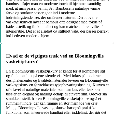
bambus tilføjer man en moderne touch til hjemmet samtidig
med, at man passer på miljøet. Bambusens naturlige varme
farve og struktur passer godt ind i moderne
indretningstendenser, der omfavner naturen. Derudover er
vasketøjskurven lavet af bambus ofte designet med fokus på
både æstetik og funktionalitet og kan matche en bred vifte af
interiørstile. Det er et alsidigt og stilfuldt valg, der passer perfekt
ind i ethvert moderne hjem.
Hvad er de vigtigste træk ved en Bloomingville
vasketøjskurv?
En Bloomingville vasketøjskurv er kendt for at kombinere stil
og funktionalitet på enestående vis. Med fokus på moderne
designelementer og kvalitetsmaterialer leverer en Bloomingville
vasketøjskurv en førsteklasses tøjopbevaringsløsning. Kurven er
ofte lavet af naturlige materialer som bambus eller teak, der
tilføjer en elegant og naturlig detalje til ethvert rum. Udover sin
smukke æstetik har en Bloomingville vasketøjskurv også et
rummeligt indre, der kan rumme en stor mængde vasketøj.
Mange Bloomingville vasketøjskurve har også praktiske
funktioner som integrerede håndtag eller inddeling, der gør det