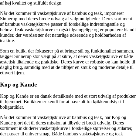
af høj kvalitet og stilfuldt design.
Når det kommer til vasketøjskurve af bambus og teak, imponerer
Sinnerup med deres brede udvalg af valgmuligheder. Deres sortiment
af bambus vasketøjskurve passer til forskellige indretningsstile og
behov. Teak vasketøjskurve er også tilgængelige og er populære blandt
kunder, der værdsætter det naturlige udseende og holdbarheden af
teaktræ.
Som en butik, der fokuserer på at bringe stil og funktionalitet sammen,
lægger Sinnerup stor vægt på at sikre, at deres vasketøjskurve er både
æstetisk tiltalende og praktiske. Deres kurve er robuste og kan holde til
daglig brug, samtidig med at de tilføjer en smuk og moderne detalje til
ethvert hjem.
Kop og Kande
Kop og Kande er en dansk detailkæde med et stort udvalg af produkter
til hjemmet. Butikken er kendt for at have alt fra køkkenudstyr til
boligartikler.
Når det kommer til vasketøjskurve af bambus og teak, har Kop og
Kande gjort det til deres mission at tilbyde et bredt udvalg. Deres
sortiment inkluderer vasketøjskurve i forskellige størrelser og stilarter,
der passer til enhver smag. Både bambus vasketøjskurve og teak