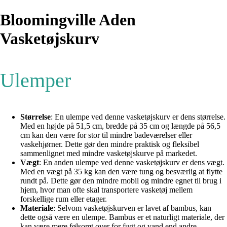
Bloomingville Aden
Vasketøjskurv
Ulemper
Størrelse
: En ulempe ved denne vasketøjskurv er dens størrelse.
Med en højde på 51,5 cm, bredde på 35 cm og længde på 56,5
cm kan den være for stor til mindre badeværelser eller
vaskehjørner. Dette gør den mindre praktisk og fleksibel
sammenlignet med mindre vasketøjskurve på markedet.
Vægt
: En anden ulempe ved denne vasketøjskurv er dens vægt.
Med en vægt på 35 kg kan den være tung og besværlig at flytte
rundt på. Dette gør den mindre mobil og mindre egnet til brug i
hjem, hvor man ofte skal transportere vasketøj mellem
forskellige rum eller etager.
Materiale
: Selvom vasketøjskurven er lavet af bambus, kan
dette også være en ulempe. Bambus er et naturligt materiale, der
kan være mere følsomt over for fugt og vand end andre