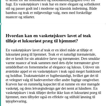
fugt. En vasketøjskurv i teak har en mere elegant og sofistikeret
stil og passer godt ind i moderne og klassisk indretning. Både
bambus og teak er miljøvenlige valg, men med forskellige
nuancer og stilarter.
Hvordan kan en vasketøjskurv lavet af teak
tilføje et luksuriøst præg til hjemmet?
En vasketøjskurv lavet af teak er en ideel måde at tilføje et
luksuriøst præg til hjemmet. Teak er et naturligt træmateriale,
der er kendt for sin attraktive farve og træmønster. Den smukke
varme nuance af teak sammen med dets dybe træmønster giver
umiddelbart en fornemmelse af elegance og luksus. Udover sin
æstetiske appel er en vasketøjskurv i teak også meget funktionel
og holdbar. Teakmaterialet er fugtbestandigt, hvilket gør det til
et velegnet valg til badeværelser eller andre fugtige omgivelser.
Kurven har en rummelig kapacitet til at rumme en stor mængde
vasketøj, og dens letvægtsdesign gør det nemt at håndtere. En
vasketøjskurv i teak tilføjer derfor ikke kun et luksuriøst præg til
hjemmet, men tilbyder også en effektiv og stilfuld løsning til
tøjopbevaring.