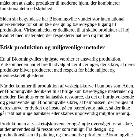
målet om at skabe produkter til moderne hjem, der kombinerer
funktionalitet med skønhed.
Siden sin begyndelse har Bloomingville vundet stor international
anerkendelse for sit unikke design og bæredygtige tilgang til
produktion. Virksomheden er dedikeret til at skabe produkter af høj
kvalitet med materialer, der respekterer naturen og miljøet.
Etisk produktion og miljøvenlige metoder
En af Bloomingvilles vigtigste værdier er ansvarlig produktion.
Virksomheden har et bredt udvalg af certificeringer, der sikrer, at deres
produkter bliver produceret med respekt for både miljøet og
menneskerettighederne.
Når det kommer til produktion af vasketøjskurve i bambus som Aden,
er Bloomingville dedikeret til at bruge kun bæredygtige materialer og
metoder. Bambus er en fantastisk ressource, da det er hurtigtvoksende
og genanvendeligt. Bloomingville sikrer, at bambussen, der bruges til
deres kurve, er dyrket og høstet på en bæredygtig måde, så der ikke
går tabt naturlige habitater eller skabes unødvendig miljøforurening.
Produktionen af vasketøjskurvene er også nøje overvåget for at sikre,
at der anvendes så få ressourcer som muligt. Fra design- og
produktionsfasen til pakning og forsendelse prioriterer Bloomingville