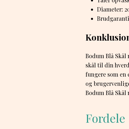
Diameter: 2
Brudgaranti:
Konklusio
Bodum Blå Skål m.
skål til din hver
fungere som en 
og brugervenlige
Bodum Blå Skål m
Fordele