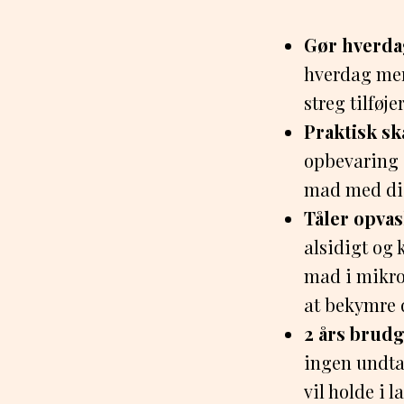
Gør hverd
hverdag mere
streg tilføje
Praktisk sk
opbevaring 
mad med dig
Tåler opva
alsidigt og
mad i mikro
at bekymre 
2 års brudg
ingen undtag
vil holde i 