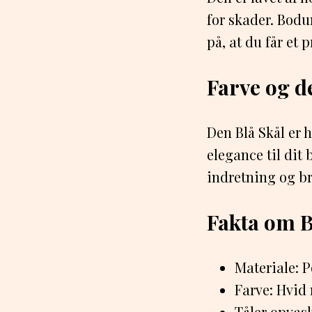
for skader. Bodu
på, at du får et p
Farve og d
Den Blå Skål er h
elegance til dit
indretning og b
Fakta om B
Materiale: 
Farve: Hvid
Tåler opvas