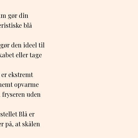
dum gør din
ristiske blå
gør den ideel til
abet eller tage
å er ekstremt
n nemt opvarme
i fryseren uden
stellet Blå er
r på, at skålen