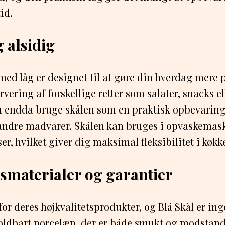
id.
 alsidig
ed låg er designet til at gøre din hverdag mere p
rvering af forskellige retter som salater, snacks el
u endda bruge skålen som en praktisk opbevaring
er andre madvarer. Skålen kan bruges i opvaskemas
r, hvilket giver dig maksimal fleksibilitet i køkk
tsmaterialer og garantier
or deres højkvalitetsprodukter, og Blå Skål er in
holdbart porcelæn, der er både smukt og modstan