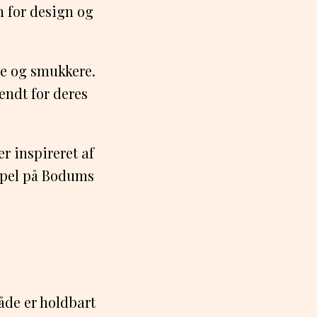
 for design og
re og smukkere.
endt for deres
r inspireret af
mpel på Bodums
både er holdbart