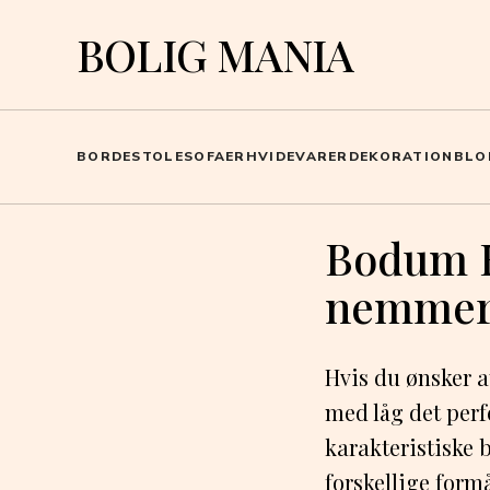
BOLIG MANIA
BORDE
STOLE
SOFAER
HVIDEVARER
DEKORATION
BLO
Bodum B
nemmer
Hvis du ønsker a
med låg det perfe
karakteristiske 
forskellige form