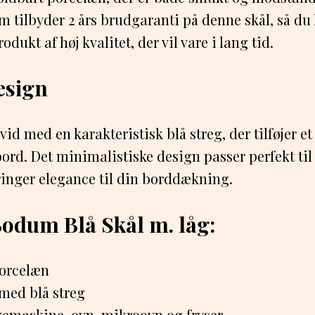
m tilbyder 2 års brudgaranti på denne skål, så du
rodukt af høj kvalitet, der vil vare i lang tid.
esign
vid med en karakteristisk blå streg, der tilføjer et 
 bord. Det minimalistiske design passer perfekt ti
ringer elegance til din borddækning.
odum Blå Skål m. låg:
Porcelæn
 med blå streg
kemaskine, ovn, mikroovn og fryser