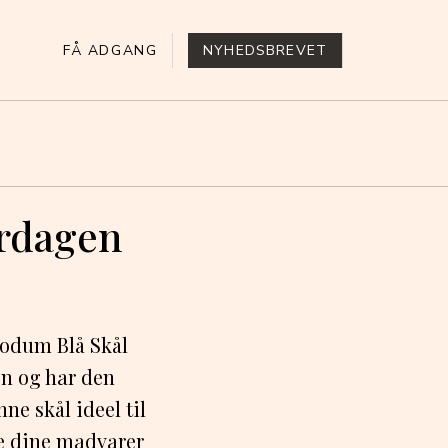
FÅ ADGANG
NYHEDSBREVET
erdagen
 Bodum Blå Skål
læn og har den
ne skål ideel til
re dine madvarer