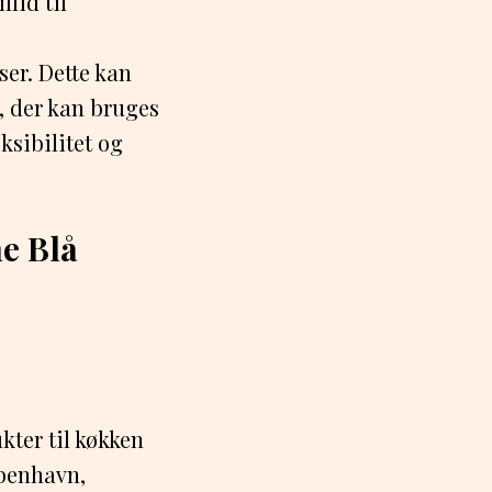
lid til
ser. Dette kan
 der kan bruges
eksibilitet og
e Blå
ter til køkken
øbenhavn,