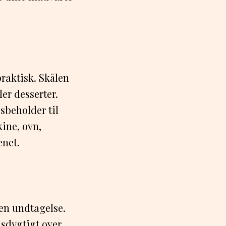
raktisk. Skålen
ler desserter.
sbeholder til
kine, ovn,
enet.
gen undtagelse.
dsdygtigt over