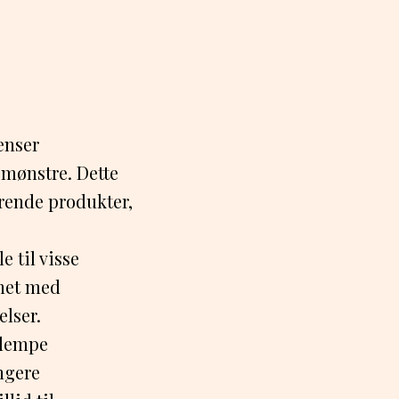
ænser
 mønstre. Dette
rende produkter,
e til visse
gnet med
elser.
ulempe
ngere