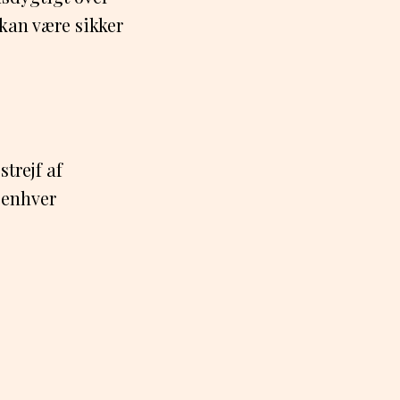
 kan være sikker
strejf af
l enhver