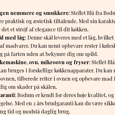
agen nemmere og smukkere
: Stellet Blå fra Bo
 praktisk og æstetisk tiltalende. Med sin karakte
r det et strejf af elegance til dit køkken.
ål med låg
: Denne skål leveres med et låg, hvilket 
af madvarer. Du kan nemt opbevare rester i kølesk
 på farten uden at bekymre dig om spild.
skemaskine, ovn, mikroovn og fryser
: Stellet Bl
 kan bruges i forskellige køkkenapparater. Du ka
ovnen, tilberede retter i ovnen og opbevare mad 
dig om skader på skålen.
aranti
: Bodum er kendt for deres høje kvalitet, og 
else. Med en 2 års brudgaranti kan du være sikke
lang tid og modstå daglig brug.