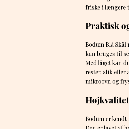
friske i længere t
Praktisk og
Bodum Blå Skål m
kan bruges til se
Med låget kan d
rester, slik ell
mikroovn og fryse
Højkvalite
Bodum er kendt f
Den er lavet af 