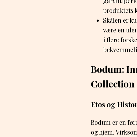
garantiperio
produktets k
Skålen er ku
være en ule
i flere forsk
bekvemmeli
Bodum: Inn
Collection
Etos og Histo
Bodum er en før
og hjem. Virkso