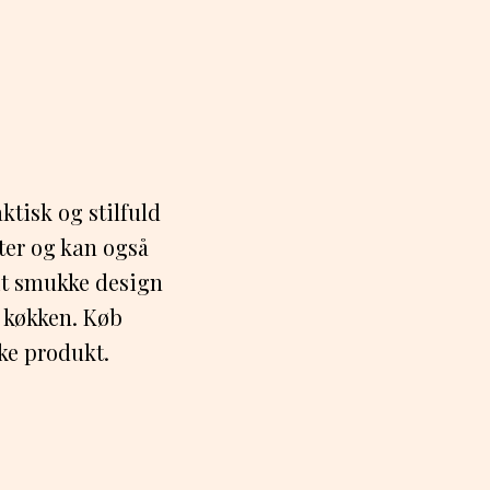
ktisk og stilfuld
tter og kan også
it smukke design
 køkken. Køb
ske produkt.