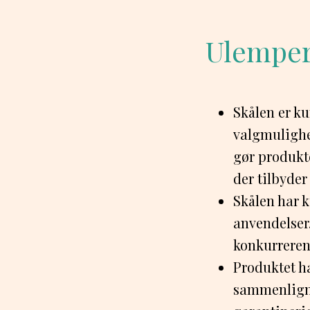
Ulempe
Skålen er ku
valgmulighed
gør produkt
der tilbyder
Skålen har k
anvendelser
konkurrerend
Produktet h
sammenligne