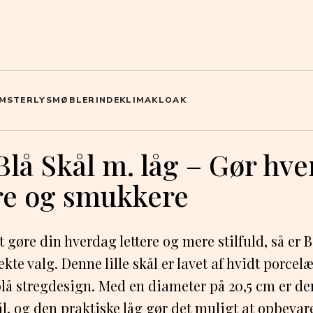
MSTER
LYS
MØBLER
INDEKLIMA
KLOAK
lå Skål m. låg – Gør hv
e og smukkere
t gøre din hverdag lettere og mere stilfuld, så er
kte valg. Denne lille skål er lavet af hvidt porce
blå stregdesign. Med en diameter på 20,5 cm er den
ål, og den praktiske låg gør det muligt at opbeva