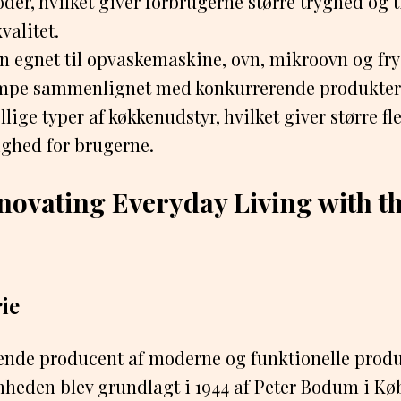
der, hvilket giver forbrugerne større tryghed og til
valitet.
n egnet til opvaskemaskine, ovn, mikroovn og fry
mpe sammenlignet med konkurrerende produkter,
ellige typer af køkkenudstyr, hvilket giver større fl
ghed for brugerne.
ovating Everyday Living with th
rie
ende producent af moderne og funktionelle produk
mheden blev grundlagt i 1944 af Peter Bodum i K