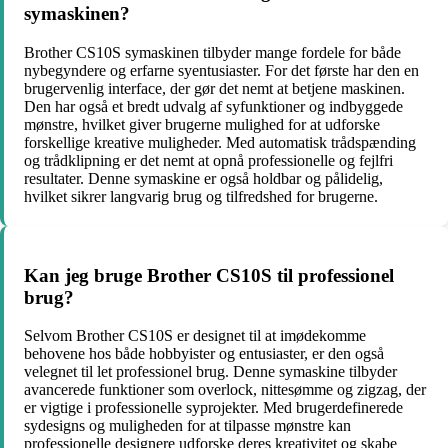
symaskinen?
Brother CS10S symaskinen tilbyder mange fordele for både
nybegyndere og erfarne syentusiaster. For det første har den en
brugervenlig interface, der gør det nemt at betjene maskinen.
Den har også et bredt udvalg af syfunktioner og indbyggede
mønstre, hvilket giver brugerne mulighed for at udforske
forskellige kreative muligheder. Med automatisk trådspænding
og trådklipning er det nemt at opnå professionelle og fejlfri
resultater. Denne symaskine er også holdbar og pålidelig,
hvilket sikrer langvarig brug og tilfredshed for brugerne.
Kan jeg bruge Brother CS10S til professionel
brug?
Selvom Brother CS10S er designet til at imødekomme
behovene hos både hobbyister og entusiaster, er den også
velegnet til let professionel brug. Denne symaskine tilbyder
avancerede funktioner som overlock, nittesømme og zigzag, der
er vigtige i professionelle syprojekter. Med brugerdefinerede
sydesigns og muligheden for at tilpasse mønstre kan
professionelle designere udforske deres kreativitet og skabe