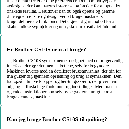
tilpasse mønstre efter dine præferencer. Den har indbyggede
sydesigns, der kan justeres i størrelse og bredde for at opnå det
ønskede resultat. Derudover kan du også oprette og gemme
dine egne mønstre og design ved at bruge maskinens
brugerdefinerede funktioner. Dette giver dig mulighed for at
skabe unikke syprojekter og udtrykke din kreativitet fuldt ud.
Er Brother CS10S nem at bruge?
Ja, Brother CS10S symaskinen er designet med en brugervenlig
interface, der gør den nem at betjene, selv for begyndere.
Maskinen leveres med en detaljeret brugsanvisning, der trin for
trin guider dig igennem opsætning og brug af symaskinen. Den
har også intuitive knapper og berøringsskærm, der giver nem
adgang til forskellige funktioner og indstillinger. Med præcise
og enkle instruktioner kan selv nybegyndere hurtigt lære at
bruge denne symaskine.
Kan jeg bruge Brother CS10S til quilting?