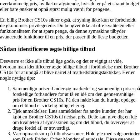
overkommelig pris, hvilket er afgørende, hvis du er på et stramt budget
eller bare ønsker at opnå størst mulig værdi for pengene.
En billig Brother CS10s sikrer også, at syning ikke kun er forbeholdt
de økonomisk privilegerede. Du behøver ikke at ofre kvaliteten eller
funktionaliteten for at spare penge, da denne symaskine tilbyder
avancerede funktioner til en pris, der passer til de fleste budgetter.
Sådan identificeres ægte billige tilbud
Desværre er ikke alle tilbud lige gode, og det er vigtigt at vide,
hvordan man identificerer ægte billige tilbud i forbindelse med Brother
CS10s for at undgå at blive narret af markedsføringstaktikker. Her er
nogle nyttige tips:
Sammenlign priser: Undersøg markedet og sammenlign priser på
forskellige forhandlere for at få en idé om den gennemsnitlige
pris for en Brother CS10s. På den måde kan du hurtigt opdage,
om et tilbud er virkelig billigt eller ej.
Tjek anmeldelser: Læs anmeldelser fra andre kunder, der har
købt en Brother CS10s til nedsat pris. Dette kan give dig en idé
om kvaliteten af symaskinen og om det tilbud, du overvejer at
drage fordel af, er troværdigt.
Vær opmærksom på tilbudssæsoner: Hold øje med salgsperioder
som Black Friday, Cyber Monday eller udsalg. Disse sæsoner