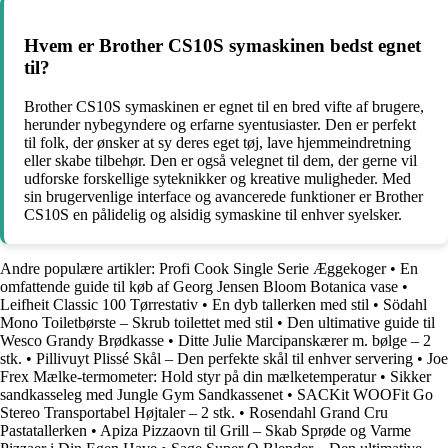
Hvem er Brother CS10S symaskinen bedst egnet
til?
Brother CS10S symaskinen er egnet til en bred vifte af brugere,
herunder nybegyndere og erfarne syentusiaster. Den er perfekt
til folk, der ønsker at sy deres eget tøj, lave hjemmeindretning
eller skabe tilbehør. Den er også velegnet til dem, der gerne vil
udforske forskellige syteknikker og kreative muligheder. Med
sin brugervenlige interface og avancerede funktioner er Brother
CS10S en pålidelig og alsidig symaskine til enhver syelsker.
Andre populære artikler:
Profi Cook Single Serie Æggekoger
•
En
omfattende guide til køb af Georg Jensen Bloom Botanica vase
•
Leifheit Classic 100 Tørrestativ
•
En dyb tallerken med stil
•
Södahl
Mono Toiletbørste – Skrub toilettet med stil
•
Den ultimative guide til
Wesco Grandy Brødkasse
•
Ditte Julie Marcipanskærer m. bølge – 2
stk.
•
Pillivuyt Plissé Skål – Den perfekte skål til enhver servering
•
Joe
Frex Mælke-termometer: Hold styr på din mælketemperatur
•
Sikker
sandkasseleg med Jungle Gym Sandkassenet
•
SACKit WOOFit Go
Stereo Transportabel Højtaler – 2 stk.
•
Rosendahl Grand Cru
Pastatallerken
•
Apiza Pizzaovn til Grill – Skab Sprøde og Varme