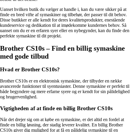
Uanset hvilken butik du vælger at handle i, kan du være sikker på at
finde en bred vifte af symaskiner og tilbehør, der passer til dit behov.
Disse butikker er alle kendt for deres kvalitetsprodukter, enestående
kundeservice og dedikation til at imødekomme kundernes behov. Så
uanset om du er en erfaren syer eller en nybegynder, kan du finde den
perfekte symaskine til dit projekt.
Brother CS10s – Find en billig symaskine
med gode tilbud
Hvad er Brother CS10s?
Brother CS10s er en elektronisk symaskine, der tilbyder en række
avancerede funktioner til syentusiaster. Denne symaskine er perfekt til
både begyndere og mere erfarne syere og er kendt for sin pålidelighed
og brugervenlighed.
Vigtigheden af ​​at finde en billig Brother CS10s
Når det drejer sig om at købe en symaskine, er det altid en fordel at
finde en billig løsning, der stadig leverer kvalitet. En billig Brother
CS10s giver dig mulighed for at få en pålidelig symaskine til en