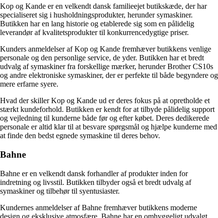
Kop og Kande er en velkendt dansk familieejet butikskæde, der har
specialiseret sig i husholdningsprodukter, herunder symaskiner.
Butikken har en lang historie og etablerede sig som en pålidelig
leverandør af kvalitetsprodukter til konkurrencedygtige priser.
Kunders anmeldelser af Kop og Kande fremhæver butikkens venlige
personale og den personlige service, de yder. Butikken har et bredt
udvalg af symaskiner fra forskellige mærker, herunder Brother CS10s
og andre elektroniske symaskiner, der er perfekte til både begyndere og
mere erfarne syere.
Hvad der skiller Kop og Kande ud er deres fokus på at opretholde et
stærkt kundeforhold. Butikken er kendt for at tilbyde pålidelig support
og vejledning til kunderne både før og efter købet. Deres dedikerede
personale er altid klar til at besvare spørgsmål og hjælpe kunderne med
at finde den bedst egnede symaskine til deres behov.
Bahne
Bahne er en velkendt dansk forhandler af produkter inden for
indretning og livsstil. Butikken tilbyder også et bredt udvalg af
symaskiner og tilbehør til syentusiaster.
Kundernes anmeldelser af Bahne fremhæver butikkens moderne
design og eksklusive atmosfære. Bahne har en omhyggeligt udvalgt