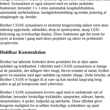
lethed. Symaskinen er også udstyret med en række praktiske
funktioner, herunder 3 x 1-trins automatisk knaphulsfunktion,
automatisk hæftefunktion, hastighedsindstilling og trinløs justering af
stinglængde og -bredde.
Brother CS10S symaskinen er ekstremt brugervenlig takket være dens
nålestop oppe/nede, nåletråder, drop-in spolesystem, skarp LED-
belysning og overskueligt display. Disse funktioner gør det nemt for
syere at komme i gang med deres projekter og sikrer en problemfri
syoplevelse.
Holdbar Konstruktion
Brother har løbende forbedret deres produkter for at sikre større
stabilitet og holdbarhed. I tilfældet med CS10S symaskinen er mange
af de plastdele, der tidligere blev brugt, blevet erstattet af metal, hvilket
giver en maskine med øget stabilitet og mindre slitage. Dette betyder, at
Brother CS10S er bygget til at vare og kan modstå langvarig brug
uden at gå på kompromis med ydeevnen.
Brother CS10S symaskinen leveres også med et omfattende sæt af
tilbehør, herunder forskellige trykfødder, opsprætter, nålesæt, børste,
skruetrækker, 4 spoler, fodpedal og støvhætte. Disse tilbehør giver
brugerne mulighed for at udføre forskellige syteknikker og opnå
professionelle resultater.