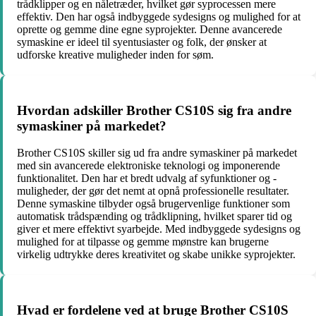
trådklipper og en nåletræder, hvilket gør syprocessen mere
effektiv. Den har også indbyggede sydesigns og mulighed for at
oprette og gemme dine egne syprojekter. Denne avancerede
symaskine er ideel til syentusiaster og folk, der ønsker at
udforske kreative muligheder inden for søm.
Hvordan adskiller Brother CS10S sig fra andre
symaskiner på markedet?
Brother CS10S skiller sig ud fra andre symaskiner på markedet
med sin avancerede elektroniske teknologi og imponerende
funktionalitet. Den har et bredt udvalg af syfunktioner og -
muligheder, der gør det nemt at opnå professionelle resultater.
Denne symaskine tilbyder også brugervenlige funktioner som
automatisk trådspænding og trådklipning, hvilket sparer tid og
giver et mere effektivt syarbejde. Med indbyggede sydesigns og
mulighed for at tilpasse og gemme mønstre kan brugerne
virkelig udtrykke deres kreativitet og skabe unikke syprojekter.
Hvad er fordelene ved at bruge Brother CS10S