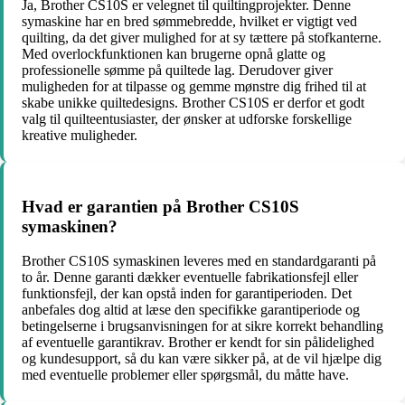
Ja, Brother CS10S er velegnet til quiltingprojekter. Denne
symaskine har en bred sømmebredde, hvilket er vigtigt ved
quilting, da det giver mulighed for at sy tættere på stofkanterne.
Med overlockfunktionen kan brugerne opnå glatte og
professionelle sømme på quiltede lag. Derudover giver
muligheden for at tilpasse og gemme mønstre dig frihed til at
skabe unikke quiltedesigns. Brother CS10S er derfor et godt
valg til quilteentusiaster, der ønsker at udforske forskellige
kreative muligheder.
Hvad er garantien på Brother CS10S
symaskinen?
Brother CS10S symaskinen leveres med en standardgaranti på
to år. Denne garanti dækker eventuelle fabrikationsfejl eller
funktionsfejl, der kan opstå inden for garantiperioden. Det
anbefales dog altid at læse den specifikke garantiperiode og
betingelserne i brugsanvisningen for at sikre korrekt behandling
af eventuelle garantikrav. Brother er kendt for sin pålidelighed
og kundesupport, så du kan være sikker på, at de vil hjælpe dig
med eventuelle problemer eller spørgsmål, du måtte have.