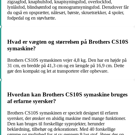
zigzagfod, knaphulsfod, knapisyningsfod, overlockfod,
lynlåsfod, blindsømfod og monogramsyningsfod. Derudover får
du også en opsprætter, nålesæt, børste, skruetrækker, 4 spoler,
fodpedal og en støvhætte.
Hvad er vægten og størrelsen på Brothers CS10S
symaskine?
Brothers CS10S symaskinen vejer 4,8 kg. Den har en højde på
31 cm, en bredde på 41,3 cm og en længde på 16,9 cm. Dette
gør den kompakt og let at transportere eller opbevare.
Hvordan kan Brothers CS10S symaskine bruges
af erfarne syersker?
Brothers CS10S symaskinen er specielt designet til erfaren
syersker, der ønsker en alsidig maskine med mange funktioner.
Den kan bruges til forskellige syprojekter, herunder
beklædning, tilbehør og dekorationer. Med 40 forskellige
sømme og mulighed for at sy gennem 9 lag stof, åbnes der op