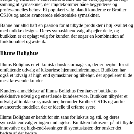
samling af symaskiner, der imødekommer både begynderes og
professionelles behov. Et populært valg blandt kunderne er Brother
CS10s og andre avancerede elektroniske symaskiner.
Bahne har altid haft en passion for at tilbyde produkter i høj kvalitet og
med unikke designs. Deres symaskineudvalg afspejler dette, og
butikken er et oplagt valg for kunder, der søger en kombination af
funktionalitet og æstetik.
Illums Bolighus
Illums Bolighus er et ikonisk dansk stormagasin, der er berømt for sit
omfattende udvalg af luksuriøse hjemmeindretninger. Butikken har
også et udvalg af high-end symaskiner og tilbehør, der appellerer til de
mest krævende kunder.
Kunders anmeldelser af Illums Bolighus fremhæver butikkens
eksklusive udvalg og enestående kundeservice. Butikken tilbyder et
udvalg af topklasse symaskiner, herunder Brother CS10s og andre
avancerede modeller, der er ideelle til erfarne syere.
Illums Bolighus er kendt for sin sans for luksus og stil, og deres
symaskineudvalg er ingen undtagelse. Butikken fokuserer på at tilbyde
innovative og high-end-løsninger til syentusiaster, der ønsker det
bedste af det bedste.