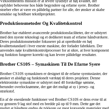
Virksomhedens mission er at levere syudstyr af høj kvalitet, der
opfylder behovene hos både begyndere og erfarne syere. Brother
stræber efter at være en pålidelig partner for alle, der ønsker at skabe
smukke og holdbare tekstilprojekter.
Produktionsmetoder Og Kvalitetskontrol
Brother har etableret avancerede produktionsfaciliteter, der er udstyret
med den nyeste teknologi og et dedikeret team af erfarne håndværkere.
Deres produktionsmetoder fokuserer på at opretholde en høj
kvalitetsstandard i hver eneste maskine, der forlader fabrikken. Der
anvendes nøje kvalitetskontrolprocesser for at sikre, at hver komponent
og funktion fungerer korrekt og kan levere pålidelige resultater.
Brother CS10S – Symaskinen Til De Efarne Syere
Brother CS10S symaskinen er designet til de erfarne syentusiaster, der
ønsker et alsidigt og funktionelt værktøj til deres projekter. Denne
elektroniske symaskine er udstyret med 40 forskellige sømme,
herunder overlocksømme, der gør det muligt at sy i jersey- og
strækstof.
En af de enestående funktioner ved Brother CS10S er dens evne til at
sy gennem 9 lag stof med en bredde på op til 9 mm. Dette gør det
muligt at håndtere endnu de tykkeste og mest krævende materialer med