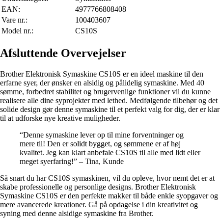
EAN:
4977766808408
Vare nr.:
100403607
Model nr.:
CS10S
Afsluttende Overvejelser
Brother Elektronisk Symaskine CS10S er en ideel maskine til den
erfarne syer, der ønsker en alsidig og pålidelig symaskine. Med 40
sømme, forbedret stabilitet og brugervenlige funktioner vil du kunne
realisere alle dine syprojekter med lethed. Medfølgende tilbehør og det
solide design gør denne symaskine til et perfekt valg for dig, der er klar
til at udforske nye kreative muligheder.
“Denne symaskine lever op til mine forventninger og
mere til! Den er solidt bygget, og sømmene er af høj
kvalitet. Jeg kan klart anbefale CS10S til alle med lidt eller
meget syerfaring!” – Tina, Kunde
Så snart du har CS10S symaskinen, vil du opleve, hvor nemt det er at
skabe professionelle og personlige designs. Brother Elektronisk
Symaskine CS10S er den perfekte makker til både enkle syopgaver og
mere avancerede kreationer. Gå på opdagelse i din kreativitet og
syning med denne alsidige symaskine fra Brother.