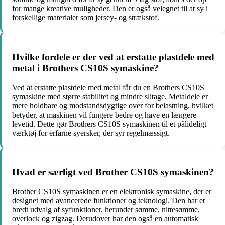
for mange kreative muligheder. Den er også velegnet til at sy i
forskellige materialer som jersey- og strækstof.
Hvilke fordele er der ved at erstatte plastdele med
metal i Brothers CS10S symaskine?
Ved at erstatte plastdele med metal får du en Brothers CS10S
symaskine med større stabilitet og mindre slitage. Metaldele er
mere holdbare og modstandsdygtige over for belastning, hvilket
betyder, at maskinen vil fungere bedre og have en længere
levetid. Dette gør Brothers CS10S symaskinen til et pålideligt
værktøj for erfarne syersker, der syr regelmæssigt.
Hvad er særligt ved Brother CS10S symaskinen?
Brother CS10S symaskinen er en elektronisk symaskine, der er
designet med avancerede funktioner og teknologi. Den har et
bredt udvalg af syfunktioner, herunder sømme, nittesømme,
overlock og zigzag. Derudover har den også en automatisk