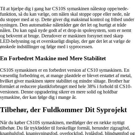
Til at hjælpe dig i gang har CS10S symaskinen nålestop oppe/nede-
funktion, så du kan vælge, om nålen skal stoppe oppe eller nede, når
du stopper med at sy. Dette giver dig maksimal kontrol og frihed under
syningen. Den automatiske nåletråder gør det let og hurtigt at tråde
nålen. Du kan også nyde godt af et drop-in spolesystem, som er nemt
og bekvemt at bruge. Derudover er maskinen forsynet med skarp
LED-belysning og et overskueligt display, der gør det let at vælge de
ønskede indstillinger og følge med i syprocessen.
En Forbedret Maskine med Mere Stabilitet
CS10S symaskinen er en forbedret version af CS10 symaskinen. En
væsentlig forbedring er, at mange plastdele er blevet erstattet af metal,
hvilket giver maskinen større stabilitet og mindre slitage. Brother har
formået at reducere plastikforbruget med hele 38% i forhold til CS10-
versionen. Denne opgradering sikrer en mere solid og holdbar
symaskine, der kan følge dig i mange år.
Tilbehør, der Fuldkommer Dit Syprojekt
Når du køber CS10S symaskinen, medfølger der en række nyttigt
tilbehør. Du får trykfødder til forskellige formål, herunder zigzagfod,
knaphulsfod, knapisyningsfod, overlockfod, lynlåsfod, blindsømfod og