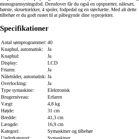
monogramsyningsfod. Derudover får du også en opsprætter, nålesæt,
børste, skruetrækker, 4 spoler, fodpedal og en støvhætte. Med alt dette
tilbehør er du godt rustet til at påbegynde dine syprojekter.
Specifikationer
Antal sømprogrammer:
40
Knaphul, automatisk:
Ja
Knaphul:
Ja
Display:
LCD
Friarm:
Ja
Nåletråder, automatisk:
Ja
Overlocking:
Ja
Type symaskine:
Elektronisk
Brugerniveau:
Erfaren
Vægt:
4,8 kg
Højde:
31 cm
Bredde:
41,3 cm
Længde:
16,9 cm
Kategori:
Symaskiner og tilbehør
Underkategori:
Symaskiner