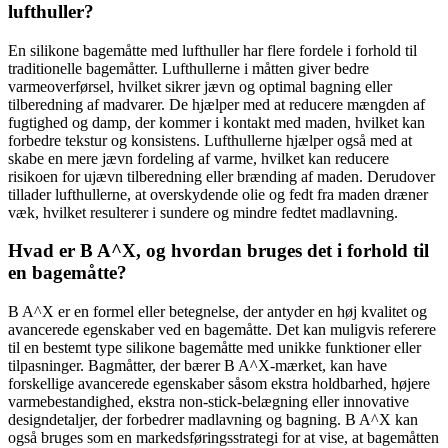
lufthuller?
En silikone bagemåtte med lufthuller har flere fordele i forhold til
traditionelle bagemåtter. Lufthullerne i måtten giver bedre
varmeoverførsel, hvilket sikrer jævn og optimal bagning eller
tilberedning af madvarer. De hjælper med at reducere mængden af ​​
fugtighed og damp, der kommer i kontakt med maden, hvilket kan
forbedre tekstur og konsistens. Lufthullerne hjælper også med at
skabe en mere jævn fordeling af varme, hvilket kan reducere
risikoen for ujævn tilberedning eller brænding af maden. Derudover
tillader lufthullerne, at overskydende olie og fedt fra maden dræner
væk, hvilket resulterer i sundere og mindre fedtet madlavning.
Hvad er B A^X, og hvordan bruges det i forhold til
en bagemåtte?
B A^X er en formel eller betegnelse, der antyder en høj kvalitet og
avancerede egenskaber ved en bagemåtte. Det kan muligvis referere
til en bestemt type silikone bagemåtte med unikke funktioner eller
tilpasninger. Bagmåtter, der bærer B A^X-mærket, kan have
forskellige avancerede egenskaber såsom ekstra holdbarhed, højere
varmebestandighed, ekstra non-stick-belægning eller innovative
designdetaljer, der forbedrer madlavning og bagning. B A^X kan
også bruges som en markedsføringsstrategi for at vise, at bagemåtten