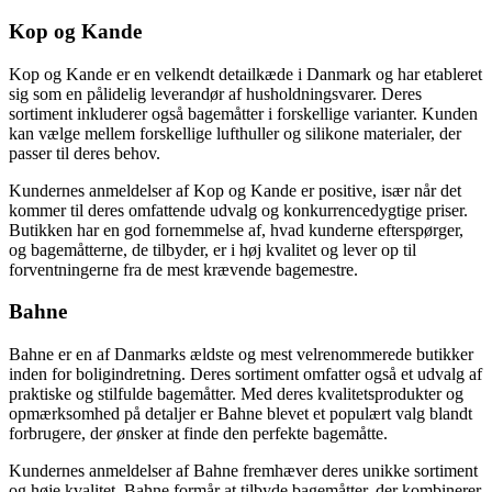
Kop og Kande
Kop og Kande er en velkendt detailkæde i Danmark og har etableret
sig som en pålidelig leverandør af husholdningsvarer. Deres
sortiment inkluderer også bagemåtter i forskellige varianter. Kunden
kan vælge mellem forskellige lufthuller og silikone materialer, der
passer til deres behov.
Kundernes anmeldelser af Kop og Kande er positive, især når det
kommer til deres omfattende udvalg og konkurrencedygtige priser.
Butikken har en god fornemmelse af, hvad kunderne efterspørger,
og bagemåtterne, de tilbyder, er i høj kvalitet og lever op til
forventningerne fra de mest krævende bagemestre.
Bahne
Bahne er en af Danmarks ældste og mest velrenommerede butikker
inden for boligindretning. Deres sortiment omfatter også et udvalg af
praktiske og stilfulde bagemåtter. Med deres kvalitetsprodukter og
opmærksomhed på detaljer er Bahne blevet et populært valg blandt
forbrugere, der ønsker at finde den perfekte bagemåtte.
Kundernes anmeldelser af Bahne fremhæver deres unikke sortiment
og høje kvalitet. Bahne formår at tilbyde bagemåtter, der kombinerer