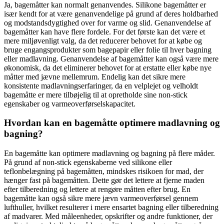
Ja, bagemåtter kan normalt genanvendes. Silikone bagemåtter er
især kendt for at være genanvendelige på grund af deres holdbarhed
og modstandsdygtighed over for varme og slid. Genanvendelse af
bagemåtter kan have flere fordele. For det første kan det være et
mere miljøvenligt valg, da det reducerer behovet for at købe og
bruge engangsprodukter som bagepapir eller folie til hver bagning
eller madlavning. Genanvendelse af bagemåtter kan også være mere
økonomisk, da det eliminerer behovet for at erstatte eller købe nye
måtter med jævne mellemrum. Endelig kan det sikre mere
konsistente madlavningserfaringer, da en velplejet og velholdt
bagemåtte er mere tilbøjelig til at opretholde sine non-stick
egenskaber og varmeoverførselskapacitet.
Hvordan kan en bagemåtte optimere madlavning og
bagning?
En bagemåtte kan optimere madlavning og bagning på flere måder.
På grund af non-stick egenskaberne ved silikone eller
teflonbelægning på bagemåtten, mindskes risikoen for mad, der
hænger fast på bagemåtten. Dette gør det lettere at fjerne maden
efter tilberedning og lettere at rengøre måtten efter brug. En
bagemåtte kan også sikre mere jævn varmeoverførsel gennem
lufthuller, hvilket resulterer i mere ensartet bagning eller tilberedning
af madvarer. Med måleenheder, opskrifter og andre funktioner, der