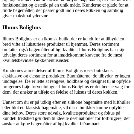
funktionalitet og æstetik på en unik måde. Kunderne er glade for at
finde bagemåtter, der passer godt ind i deres køkken og samtidig
giver maksimal ydeevne.
Illums Bolighus
Illums Bolighus er en ikonisk butik, der er kendt for at tilbyde en
bred vifte af luksuriøse produkter til hjemmet. Deres sortiment
omfatter også bagemåtter af høj kvalitet. Illums Bolighus har nøje
udvalgt deres sortiment for at imødekomme kravene fra de mest
kvalitetsbevidste køkkenentusiaster.
Kundernes anmeldelser af Illums Bolighus roser butikkens
eksklusive og elegante produkter. Bagmåtterne, de tilbyder, er ingen
undtagelse. De er lette at rengøre, holdbare og designet til at opfylde
brugernes høje forventninger. Illums Bolighus er det bedste valg for
dem, der ønsker at tilføje en følelse af luksus til deres køkken.
Uanset om du er på udkig efter en silikone bagemåtte med lufthuller
eller blot en klassisk bagemåtte, vil disse butikker kunne opfylde
dine behov. Deres store udvalg, kvalitetsprodukter og fokus på
kundetilfredshed gør dem til ideelle destinationer for forbrugere, der
ønsker at købe bagemåtter af høj kvalitet i Danmark.