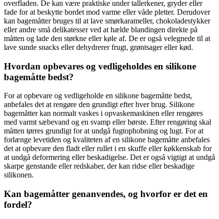
overfladen. De kan være praktiske under tallerkener, gryder eller
fade for at beskytte bordet mod varme eller våde pletter. Derudover
kan bagemåtter bruges til at lave smørkarameller, chokoladestykker
eller andre små delikatesser ved at hælde blandingen direkte på
måtten og lade den størkne eller køle af. De er også velegnede til at
lave sunde snacks eller dehydrerer frugt, grøntsager eller kød.
Hvordan opbevares og vedligeholdes en silikone
bagemåtte bedst?
For at opbevare og vedligeholde en silikone bagemåtte bedst,
anbefales det at rengøre den grundigt efter hver brug. Silikone
bagemåtter kan normalt vaskes i opvaskemaskinen eller rengøres
med varmt sæbevand og en svamp eller børste. Efter rengøring skal
måtten tørres grundigt for at undgå fugtophobning og lugt. For at
forlænge levetiden og kvaliteten af ​​en silikone bagemåtte anbefales
det at opbevare den fladt eller rullet i en skuffe eller køkkenskab for
at undgå deformering eller beskadigelse. Det er også vigtigt at undgå
skarpe genstande eller redskaber, der kan ridse eller beskadige
silikonen.
Kan bagemåtter genanvendes, og hvorfor er det en
fordel?