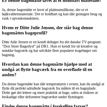
Er denne bagemåtte lavet af et holdbart materiale?
Ja, denne bagemåtte er lavet af platinumsilikone, der er et
højkvalitetsmateriale. Det er holdbart og kan tåle gentagen brug og
vask i opvaskemaskinen.
Hvem er Ditte Julie Jensen, der står bag denne
bagemåttes bageprofil?
Ditte Julie Jensen er en kendt deltager fra det danske TV-program
“Den Store Bagedyst” på DR1. Hun er kendt for sit kreative og
smukke bagværk og har udviklet flere populære kogebøger om
bagning.
Hvordan kan denne bagemåtte hjælpe med at
undgå at flytte bagværk fra en overflade til en
anden?
Da denne bagemåtte kan tåle temperaturen i ovnen, kan du undgå at
flytte dit perfekt udrullede bagværk fra måtten til en bageplade.
Dette gør det lettere og mere praktisk at bage, uden at risikere at
beskadige eller deformere bagværket under flytningen.
Findes denne bagemåtte i forskellige farver?