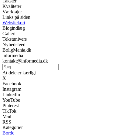
Takster
Kvaliteter
Værktøjer
Links på siden
Websitekort
Blogindlæg
Galleri
Tekstunivers
Nyhedsfeed
BoligMania.dk
informedia
kontakt@informedia.dk
At dele er kærligt
X
Facebook
Instagram
LinkedIn
YouTube
Pinterest
TikTok
Mail
RSS
Kategorier
Borde