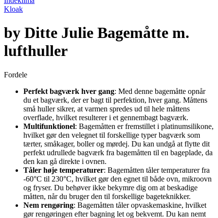
Indeklima
Kloak
by Ditte Julie Bagemåtte m.
lufthuller
Fordele
Perfekt bagværk hver gang
: Med denne bagemåtte opnår
du et bagværk, der er bagt til perfektion, hver gang. Måttens
små huller sikrer, at varmen spredes ud til hele måttens
overflade, hvilket resulterer i et gennembagt bagværk.
Multifunktionel
: Bagemåtten er fremstillet i platinumsilikone,
hvilket gør den velegnet til forskellige typer bagværk som
tærter, småkager, boller og mørdej. Du kan undgå at flytte dit
perfekt udrullede bagværk fra bagemåtten til en bageplade, da
den kan gå direkte i ovnen.
Tåler høje temperaturer
: Bagemåtten tåler temperaturer fra
-60°C til 230°C, hvilket gør den egnet til både ovn, mikroovn
og fryser. Du behøver ikke bekymre dig om at beskadige
måtten, når du bruger den til forskellige bageteknikker.
Nem rengøring
: Bagemåtten tåler opvaskemaskine, hvilket
gør rengøringen efter bagning let og bekvemt. Du kan nemt