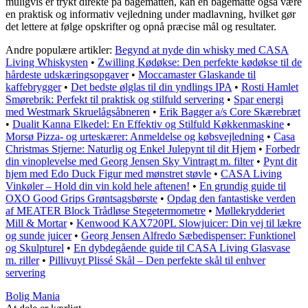
muligvis er trykt direkte på bagemåtten, kan en bagemåtte også være
en praktisk og informativ vejledning under madlavning, hvilket gør
det lettere at følge opskrifter og opnå præcise mål og resultater.
Andre populære artikler:
Begynd at nyde din whisky med CASA
Living Whiskysten
•
Zwilling Kødøkse: Den perfekte kødøkse til de
hårdeste udskæringsopgaver
•
Moccamaster Glaskande til
kaffebrygger
•
Det bedste ølglas til din yndlings IPA
•
Rosti Hamlet
Smørebrik: Perfekt til praktisk og stilfuld servering
•
Spar energi
med Westmark Skruelågsåbneren
•
Erik Bagger a/s Core Skærebræt
•
Dualit Kanna Elkedel: En Effektiv og Stilfuld Køkkenmaskine
•
Morsø Pizza- og urteskærer: Anmeldelse og købsvejledning
•
Casa
Christmas Stjerne: Naturlig og Enkel Julepynt til dit Hjem
•
Forbedr
din vinoplevelse med Georg Jensen Sky Vintragt m. filter
•
Pynt dit
hjem med Edo Duck Figur med mønstret støvle
•
CASA Living
Vinkøler – Hold din vin kold hele aftenen!
•
En grundig guide til
OXO Good Grips Grøntsagsbørste
•
Opdag den fantastiske verden
af MEATER Block Trådløse Stegetermometre
•
Møllekrydderiet
Mill & Mortar
•
Kenwood KAX720PL Slowjuicer: Din vej til lækre
og sunde juicer
•
Georg Jensen Alfredo Sæbedispenser: Funktionel
og Skulpturel
•
En dybdegående guide til CASA Living Glasvase
m. riller
•
Pillivuyt Plissé Skål – Den perfekte skål til enhver
servering
Bolig Mania