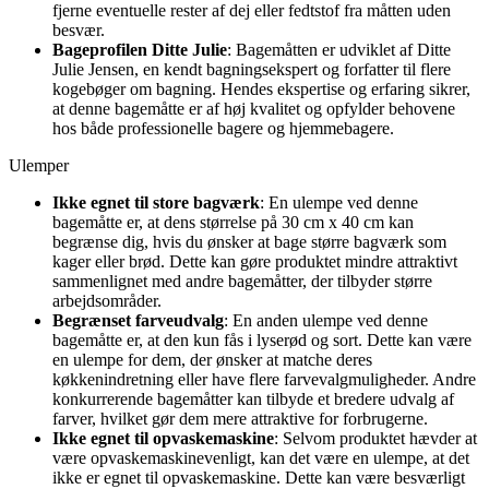
fjerne eventuelle rester af dej eller fedtstof fra måtten uden
besvær.
Bageprofilen Ditte Julie
: Bagemåtten er udviklet af Ditte
Julie Jensen, en kendt bagningsekspert og forfatter til flere
kogebøger om bagning. Hendes ekspertise og erfaring sikrer,
at denne bagemåtte er af høj kvalitet og opfylder behovene
hos både professionelle bagere og hjemmebagere.
Ulemper
Ikke egnet til store bagværk
: En ulempe ved denne
bagemåtte er, at dens størrelse på 30 cm x 40 cm kan
begrænse dig, hvis du ønsker at bage større bagværk som
kager eller brød. Dette kan gøre produktet mindre attraktivt
sammenlignet med andre bagemåtter, der tilbyder større
arbejdsområder.
Begrænset farveudvalg
: En anden ulempe ved denne
bagemåtte er, at den kun fås i lyserød og sort. Dette kan være
en ulempe for dem, der ønsker at matche deres
køkkenindretning eller have flere farvevalgmuligheder. Andre
konkurrerende bagemåtter kan tilbyde et bredere udvalg af
farver, hvilket gør dem mere attraktive for forbrugerne.
Ikke egnet til opvaskemaskine
: Selvom produktet hævder at
være opvaskemaskinevenligt, kan det være en ulempe, at det
ikke er egnet til opvaskemaskine. Dette kan være besværligt