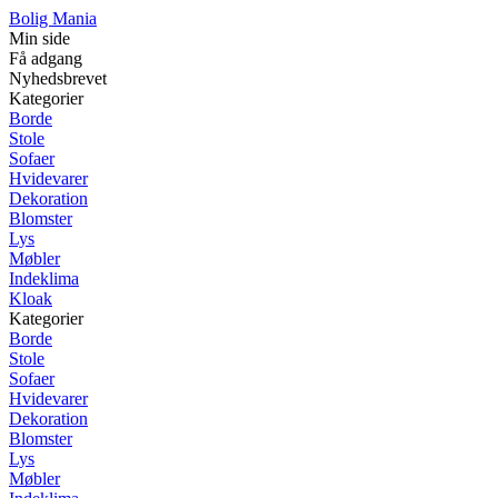
Bolig Mania
Min side
Få adgang
Nyhedsbrevet
Kategorier
Borde
Stole
Sofaer
Hvidevarer
Dekoration
Blomster
Lys
Møbler
Indeklima
Kloak
Kategorier
Borde
Stole
Sofaer
Hvidevarer
Dekoration
Blomster
Lys
Møbler