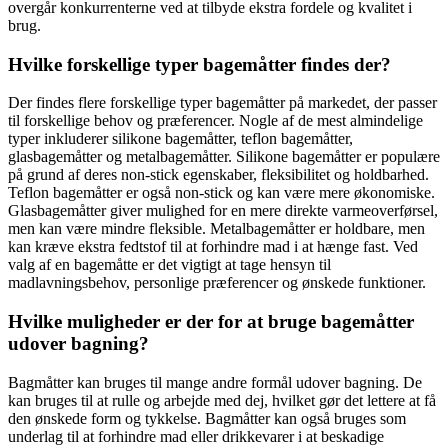
overgår konkurrenterne ved at tilbyde ekstra fordele og kvalitet i
brug.
Hvilke forskellige typer bagemåtter findes der?
Der findes flere forskellige typer bagemåtter på markedet, der passer
til forskellige behov og præferencer. Nogle af de mest almindelige
typer inkluderer silikone bagemåtter, teflon bagemåtter,
glasbagemåtter og metalbagemåtter. Silikone bagemåtter er populære
på grund af deres non-stick egenskaber, fleksibilitet og holdbarhed.
Teflon bagemåtter er også non-stick og kan være mere økonomiske.
Glasbagemåtter giver mulighed for en mere direkte varmeoverførsel,
men kan være mindre fleksible. Metalbagemåtter er holdbare, men
kan kræve ekstra fedtstof til at forhindre mad i at hænge fast. Ved
valg af en bagemåtte er det vigtigt at tage hensyn til
madlavningsbehov, personlige præferencer og ønskede funktioner.
Hvilke muligheder er der for at bruge bagemåtter
udover bagning?
Bagmåtter kan bruges til mange andre formål udover bagning. De
kan bruges til at rulle og arbejde med dej, hvilket gør det lettere at få
den ønskede form og tykkelse. Bagmåtter kan også bruges som
underlag til at forhindre mad eller drikkevarer i at beskadige