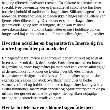
bage og tilberede madvarer i ovnen. En silikone bagemåtte er en
specifik type bagemåtte, der er fremstillet af silikone og har flere
fordele i forhold til traditionelle bagemåtter. Silikone bagemåtter er
non-stick, hvilket betyder, at maden ikke hænger fast og lettere kan
fjernes efter tilberedning. Derudover er silikone bagemåtter
genanvendelige og lette at rengøre, da de kan vaskes i
opvaskemaskinen. Silikone bagemåtter er også holdbare og kan
bruges ved høj varme uden at deformere eller afgive giftige stoffer.
Hvordan adskiller en bagemåtte fra Imerco sig fra
andre bagemåtter på markedet?
En bagemåtte fra Imerco er et produkt, der er udviklet og solgt af
Imerco, en kendt dansk detailkæde. Forskellen mellem en Imerco
bagemåtte og andre bagemåtter på markedet kan variere afhængigt
af de specifikke funktioner og kvalitet, der tilbydes. Imerco
bagemåtter er designet med fokus på funktionalitet og praktiske
egenskaber, såsom non-stick overflader, lufthuller til bedre
varmeoverførsel og holdbarhed. Imerco bagemåtter kan også have
ekstra funktioner, såsom måleenheder og opskrifter trykt direkte på
måtten, der gør det nemt at følge opskrifter og sikrer nøjagtige
mængder og størrelser i madlavningen.
Hvilke fordele har en silikone bagemåtte med