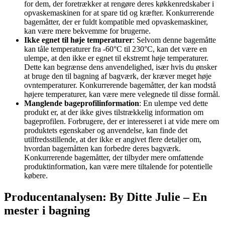
for dem, der foretrækker at rengøre deres køkkenredskaber i
opvaskemaskinen for at spare tid og kræfter. Konkurrerende
bagemåtter, der er fuldt kompatible med opvaskemaskiner,
kan være mere bekvemme for brugerne.
Ikke egnet til høje temperaturer
: Selvom denne bagemåtte
kan tåle temperaturer fra -60°C til 230°C, kan det være en
ulempe, at den ikke er egnet til ekstremt høje temperaturer.
Dette kan begrænse dens anvendelighed, især hvis du ønsker
at bruge den til bagning af bagværk, der kræver meget høje
ovntemperaturer. Konkurrerende bagemåtter, der kan modstå
højere temperaturer, kan være mere velegnede til disse formål.
Manglende bageprofilinformation
: En ulempe ved dette
produkt er, at der ikke gives tilstrækkelig information om
bageprofilen. Forbrugere, der er interesseret i at vide mere om
produktets egenskaber og anvendelse, kan finde det
utilfredsstillende, at der ikke er angivet flere detaljer om,
hvordan bagemåtten kan forbedre deres bagværk.
Konkurrerende bagemåtter, der tilbyder mere omfattende
produktinformation, kan være mere tiltalende for potentielle
købere.
Producentanalysen: By Ditte Julie – En
mester i bagning