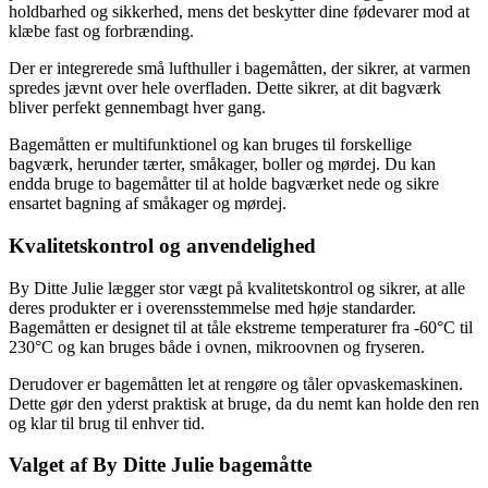
holdbarhed og sikkerhed, mens det beskytter dine fødevarer mod at
klæbe fast og forbrænding.
Der er integrerede små lufthuller i bagemåtten, der sikrer, at varmen
spredes jævnt over hele overfladen. Dette sikrer, at dit bagværk
bliver perfekt gennembagt hver gang.
Bagemåtten er multifunktionel og kan bruges til forskellige
bagværk, herunder tærter, småkager, boller og mørdej. Du kan
endda bruge to bagemåtter til at holde bagværket nede og sikre
ensartet bagning af småkager og mørdej.
Kvalitetskontrol og anvendelighed
By Ditte Julie lægger stor vægt på kvalitetskontrol og sikrer, at alle
deres produkter er i overensstemmelse med høje standarder.
Bagemåtten er designet til at tåle ekstreme temperaturer fra -60°C til
230°C og kan bruges både i ovnen, mikroovnen og fryseren.
Derudover er bagemåtten let at rengøre og tåler opvaskemaskinen.
Dette gør den yderst praktisk at bruge, da du nemt kan holde den ren
og klar til brug til enhver tid.
Valget af By Ditte Julie bagemåtte