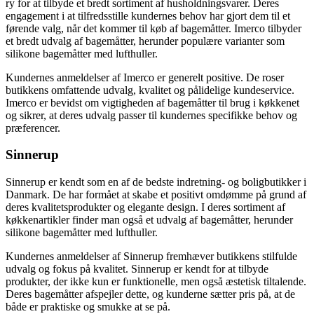
ry for at tilbyde et bredt sortiment af husholdningsvarer. Deres
engagement i at tilfredsstille kundernes behov har gjort dem til et
førende valg, når det kommer til køb af bagemåtter. Imerco tilbyder
et bredt udvalg af bagemåtter, herunder populære varianter som
silikone bagemåtter med lufthuller.
Kundernes anmeldelser af Imerco er generelt positive. De roser
butikkens omfattende udvalg, kvalitet og pålidelige kundeservice.
Imerco er bevidst om vigtigheden af bagemåtter til brug i køkkenet
og sikrer, at deres udvalg passer til kundernes specifikke behov og
præferencer.
Sinnerup
Sinnerup er kendt som en af de bedste indretning- og boligbutikker i
Danmark. De har formået at skabe et positivt omdømme på grund af
deres kvalitetsprodukter og elegante design. I deres sortiment af
køkkenartikler finder man også et udvalg af bagemåtter, herunder
silikone bagemåtter med lufthuller.
Kundernes anmeldelser af Sinnerup fremhæver butikkens stilfulde
udvalg og fokus på kvalitet. Sinnerup er kendt for at tilbyde
produkter, der ikke kun er funktionelle, men også æstetisk tiltalende.
Deres bagemåtter afspejler dette, og kunderne sætter pris på, at de
både er praktiske og smukke at se på.