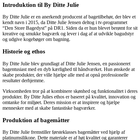
Introduktion til By Ditte Julie
By Ditte Julie er en anerkendt producent af bagetilbehør, der blev et
kendt navn i 2015, da Ditte Julie Jensen deltog i tv-programmet
“Den Store Bagedyst” på DR1. Siden da er hun blevet berømt for sit
kreative og smukke bagværk og lever i dag af at udvikle bagudstyr
og udgive kogebøger om bagning.
Historie og ethos
By Ditte Julie blev grundlagt af Ditte Julie Jensen, en passioneret
bagentusiast med en dyb kærlighed til håndværket. Hun ønskede at
skabe produkter, der ville hjælpe alle med at opnå professionelle
resultater derhjemme.
Virksomheden tror på at kombinere skønhed og funktionalitet i deres
produkter. By Ditte Julies ethos er baseret på kvalitet, innovation og
omtanke for miljøet. Deres mission er at inspirere og hjælpe
mennesker med at skabe fantastiske bagværker.
Produktion af bagemåtter
By Ditte Julie fremstiller førsteklasses bagemåtter ved hjælp af
platinumsilikone. Dette materiale er af høj kvalitet og garanterer