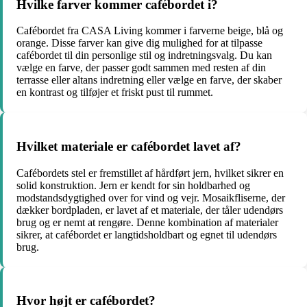
Hvilke farver kommer cafébordet i?
Cafébordet fra CASA Living kommer i farverne beige, blå og
orange. Disse farver kan give dig mulighed for at tilpasse
cafébordet til din personlige stil og indretningsvalg. Du kan
vælge en farve, der passer godt sammen med resten af din
terrasse eller altans indretning eller vælge en farve, der skaber
en kontrast og tilføjer et friskt pust til rummet.
Hvilket materiale er cafébordet lavet af?
Cafébordets stel er fremstillet af hårdført jern, hvilket sikrer en
solid konstruktion. Jern er kendt for sin holdbarhed og
modstandsdygtighed over for vind og vejr. Mosaikfliserne, der
dækker bordpladen, er lavet af et materiale, der tåler udendørs
brug og er nemt at rengøre. Denne kombination af materialer
sikrer, at cafébordet er langtidsholdbart og egnet til udendørs
brug.
Hvor højt er cafébordet?