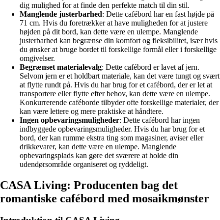
dig mulighed for at finde den perfekte match til din stil.
Manglende justerbarhed
: Dette cafébord har en fast højde på
71 cm. Hvis du foretrækker at have muligheden for at justere
højden på dit bord, kan dette være en ulempe. Manglende
justerbarhed kan begrænse din komfort og fleksibilitet, især hvis
du ønsker at bruge bordet til forskellige formål eller i forskellige
omgivelser.
Begrænset materialevalg
: Dette cafébord er lavet af jern.
Selvom jern er et holdbart materiale, kan det være tungt og svært
at flytte rundt på. Hvis du har brug for et cafébord, der er let at
transportere eller flytte efter behov, kan dette være en ulempe.
Konkurrerende caféborde tilbyder ofte forskellige materialer, der
kan være lettere og mere praktiske at håndtere.
Ingen opbevaringsmuligheder
: Dette cafébord har ingen
indbyggede opbevaringsmuligheder. Hvis du har brug for et
bord, der kan rumme ekstra ting som magasiner, aviser eller
drikkevarer, kan dette være en ulempe. Manglende
opbevaringsplads kan gøre det sværere at holde din
udendørsområde organiseret og ryddeligt.
CASA Living: Producenten bag det
romantiske cafébord med mosaikmønster