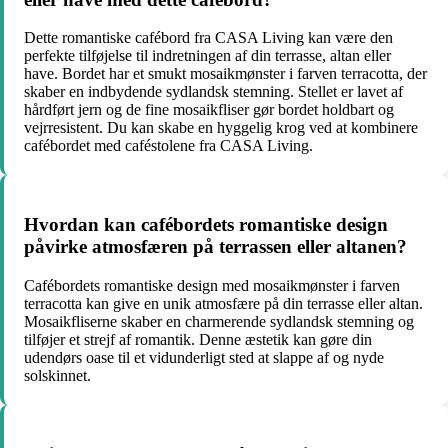
Dette romantiske cafébord fra CASA Living kan være den
perfekte tilføjelse til indretningen af din terrasse, altan eller
have. Bordet har et smukt mosaikmønster i farven terracotta, der
skaber en indbydende sydlandsk stemning. Stellet er lavet af
hårdført jern og de fine mosaikfliser gør bordet holdbart og
vejrresistent. Du kan skabe en hyggelig krog ved at kombinere
cafébordet med caféstolene fra CASA Living.
Hvordan kan cafébordets romantiske design
påvirke atmosfæren på terrassen eller altanen?
Cafébordets romantiske design med mosaikmønster i farven
terracotta kan give en unik atmosfære på din terrasse eller altan.
Mosaikfliserne skaber en charmerende sydlandsk stemning og
tilføjer et strejf af romantik. Denne æstetik kan gøre din
udendørs oase til et vidunderligt sted at slappe af og nyde
solskinnet.