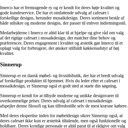
Imerco har et fremragende ry og er kendt for deres høje kvalitet og
gode kundeservice. De har et omfattende udvalg af cafesæt i
forskellige designs, herunder mosaikdesign. Deres sortiment består af
både stilsikre og moderne designs, der passer til enhver indretningsstil.
Medarbejderne i Imerco er altid klar til at hjælpe og give råd om valg
af det rigtige cafesæt i mosaikdesign, der matcher dine behov og
præferencer. Deres engagement i kvalitet og æstetik gør Imerco til et
oplagt valg for forbrugere, der ønsker stilfuldt køkkenudstyr af høj
kvalitet.
Sinnerup
Sinnerup er en dansk møbel- og livsstilsbutik, der har et bredt udvalg
af forskellige produkter til hjemmet. Hvis du leder efter et cafesæt i
mosaikdesign, er Sinnerup også et godt sted at starte din søgning.
Sinnerup er kendt for at tilbyde moderne og unikke designvarer til
overkommelige priser. Deres udvalg af cafesæt i mosaikdesign
afspejler denne filosofi og kan tilfredsstille selv de mest kræsne købere.
Med deres ekspertise inden for møbeldesign sikrer Sinnerup også, at
deres cafesæt ikke kun er æstetisk tiltalende, men også funktionelle og
holdbare. Deres kyndige personale er altid parat til at rådgive om valg