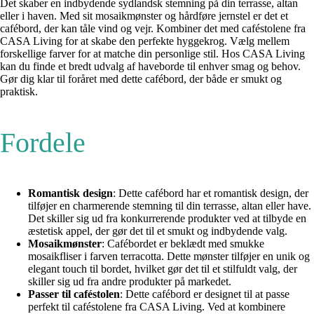
Det skaber en indbydende sydlandsk stemning på din terrasse, altan
eller i haven. Med sit mosaikmønster og hårdføre jernstel er det et
cafébord, der kan tåle vind og vejr. Kombiner det med caféstolene fra
CASA Living for at skabe den perfekte hyggekrog. Vælg mellem
forskellige farver for at matche din personlige stil. Hos CASA Living
kan du finde et bredt udvalg af haveborde til enhver smag og behov.
Gør dig klar til foråret med dette cafébord, der både er smukt og
praktisk.
Fordele
Romantisk design
: Dette cafébord har et romantisk design, der
tilføjer en charmerende stemning til din terrasse, altan eller have.
Det skiller sig ud fra konkurrerende produkter ved at tilbyde en
æstetisk appel, der gør det til et smukt og indbydende valg.
Mosaikmønster
: Cafébordet er beklædt med smukke
mosaikfliser i farven terracotta. Dette mønster tilføjer en unik og
elegant touch til bordet, hvilket gør det til et stilfuldt valg, der
skiller sig ud fra andre produkter på markedet.
Passer til caféstolen
: Dette cafébord er designet til at passe
perfekt til caféstolene fra CASA Living. Ved at kombinere