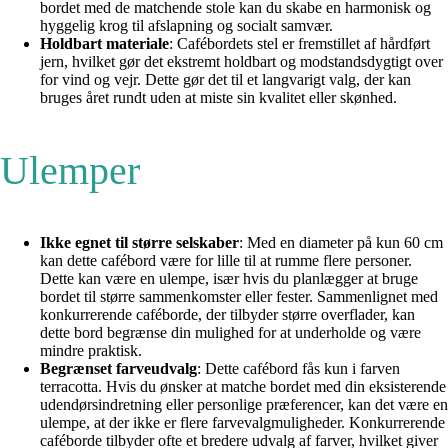
bordet med de matchende stole kan du skabe en harmonisk og
hyggelig krog til afslapning og socialt samvær.
Holdbart materiale
: Cafébordets stel er fremstillet af hårdført
jern, hvilket gør det ekstremt holdbart og modstandsdygtigt over
for vind og vejr. Dette gør det til et langvarigt valg, der kan
bruges året rundt uden at miste sin kvalitet eller skønhed.
Ulemper
Ikke egnet til større selskaber
: Med en diameter på kun 60 cm
kan dette cafébord være for lille til at rumme flere personer.
Dette kan være en ulempe, især hvis du planlægger at bruge
bordet til større sammenkomster eller fester. Sammenlignet med
konkurrerende caféborde, der tilbyder større overflader, kan
dette bord begrænse din mulighed for at underholde og være
mindre praktisk.
Begrænset farveudvalg
: Dette cafébord fås kun i farven
terracotta. Hvis du ønsker at matche bordet med din eksisterende
udendørsindretning eller personlige præferencer, kan det være en
ulempe, at der ikke er flere farvevalgmuligheder. Konkurrerende
caféborde tilbyder ofte et bredere udvalg af farver, hvilket giver