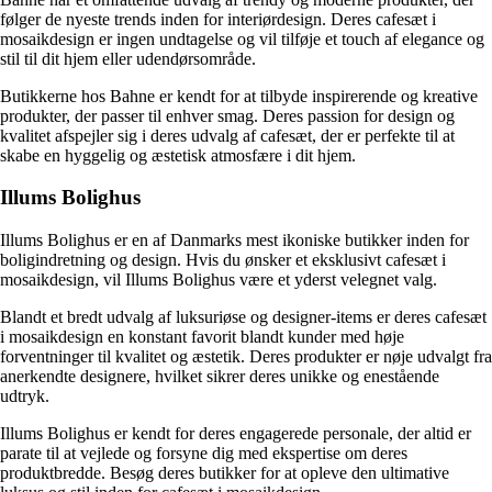
følger de nyeste trends inden for interiørdesign. Deres cafesæt i
mosaikdesign er ingen undtagelse og vil tilføje et touch af elegance og
stil til dit hjem eller udendørsområde.
Butikkerne hos Bahne er kendt for at tilbyde inspirerende og kreative
produkter, der passer til enhver smag. Deres passion for design og
kvalitet afspejler sig i deres udvalg af cafesæt, der er perfekte til at
skabe en hyggelig og æstetisk atmosfære i dit hjem.
Illums Bolighus
Illums Bolighus er en af ​​Danmarks mest ikoniske butikker inden for
boligindretning og design. Hvis du ønsker et eksklusivt cafesæt i
mosaikdesign, vil Illums Bolighus være et yderst velegnet valg.
Blandt et bredt udvalg af luksuriøse og designer-items er deres cafesæt
i mosaikdesign en konstant favorit blandt kunder med høje
forventninger til kvalitet og æstetik. Deres produkter er nøje udvalgt fra
anerkendte designere, hvilket sikrer deres unikke og enestående
udtryk.
Illums Bolighus er kendt for deres engagerede personale, der altid er
parate til at vejlede og forsyne dig med ekspertise om deres
produktbredde. Besøg deres butikker for at opleve den ultimative