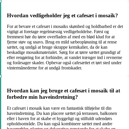
Hvordan vedligeholder jeg et cafesæt i mosaik?
For at bevare et cafesæt i mosaiks skønhed og holdbarhed er det
vigtigt at foretage regelmæssig vedligeholdelse. Først og
fremmest bør du tørre overfladen af med en blød klud for at
fjerne støv og snavs. Brug en mild sæbeopløsning til at rense
sættet, og undgå at bruge skrappe kemikalier, da de kan
beskadige mosaikmaterialet. Sørg for at tørre sættet grundigt af
efter rengøring for at forhindre, at vandet trænger ind i revnerne
og forårsager skader. Opbevar også cafesættet et tørt sted under
vintermånederne for at undgå frostskader.
Hvordan kan jeg bruge et cafesæt i mosaik til at
forbedre min haveindretning?
Et cafesæt i mosaik kan være en fantastisk tilføjelse til din
haveindretning. Du kan placere sættet på terrassen, balkonen
eller i haven for at skabe et hyggeligt og stilfuldt udendørs
opholdsområde. Du kan også kombinere sættet med andre
havemøbler, planter og dekorative genstande for at skabe en