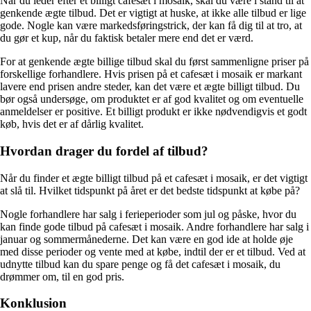
Når du leder efter et billigt cafesæt i mosaik, skal du være i stand til at
genkende ægte tilbud. Det er vigtigt at huske, at ikke alle tilbud er lige
gode. Nogle kan være markedsføringstrick, der kan få dig til at tro, at
du gør et kup, når du faktisk betaler mere end det er værd.
For at genkende ægte billige tilbud skal du først sammenligne priser på
forskellige forhandlere. Hvis prisen på et cafesæt i mosaik er markant
lavere end prisen andre steder, kan det være et ægte billigt tilbud. Du
bør også undersøge, om produktet er af god kvalitet og om eventuelle
anmeldelser er positive. Et billigt produkt er ikke nødvendigvis et godt
køb, hvis det er af dårlig kvalitet.
Hvordan drager du fordel af tilbud?
Når du finder et ægte billigt tilbud på et cafesæt i mosaik, er det vigtigt
at slå til. Hvilket tidspunkt på året er det bedste tidspunkt at købe på?
Nogle forhandlere har salg i ferieperioder som jul og påske, hvor du
kan finde gode tilbud på cafesæt i mosaik. Andre forhandlere har salg i
januar og sommermånederne. Det kan være en god ide at holde øje
med disse perioder og vente med at købe, indtil der er et tilbud. Ved at
udnytte tilbud kan du spare penge og få det cafesæt i mosaik, du
drømmer om, til en god pris.
Konklusion