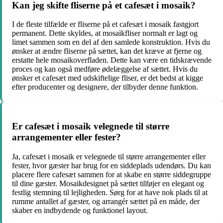
Kan jeg skifte fliserne på et cafesæt i mosaik?
I de fleste tilfælde er fliserne på et cafesæt i mosaik fastgjort
permanent. Dette skyldes, at mosaikfliser normalt er lagt og
limet sammen som en del af den samlede konstruktion. Hvis du
ønsker at ændre fliserne på sættet, kan det kræve at fjerne og
erstatte hele mosaikoverfladen. Dette kan være en tidskrævende
proces og kan også medføre ødelæggelse af sættet. Hvis du
ønsker et cafesæt med udskiftelige fliser, er det bedst at kigge
efter producenter og designere, der tilbyder denne funktion.
Er cafesæt i mosaik velegnede til større
arrangementer eller fester?
Ja, cafesæt i mosaik er velegnede til større arrangementer eller
fester, hvor gæster har brug for en siddeplads udendørs. Du kan
placere flere cafesæt sammen for at skabe en større siddegruppe
til dine gæster. Mosaikdesignet på sættet tilføjer en elegant og
festlig stemning til lejligheden. Sørg for at have nok plads til at
rumme antallet af gæster, og arrangér sættet på en måde, der
skaber en indbydende og funktionel layout.