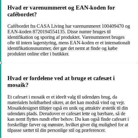
Hvad er varenummeret og EAN-koden for
cafébordet?
Cafébordet fra CASA Living har varenummeret 100409470 og
EAN-koden 8720194554135. Disse numre bruges til
identifikation og sporing af produktet. Varenummeret bruges
ofte til intern lagerstyring, mens EAN-koden er et internationalt
identifikationsnummer, der gør det nemt at finde og købe
produktet online eller i butikker.
Hvad er fordelene ved at bruge et cafesæt i
mosaik?
Et cafesæt i mosaik er et ideelt valg til udendørs brug, da
materialets holdbarhed sikrer, at det kan modstå vind og vejr.
Mosaikdesignet tilføjer også en unik og attraktiv æstetik til din
udendørs plads. Derudover er cafesæt lette og bærbare, så de
kan nemt flyttes rundt efter behov. Du kan også finde cafesæt i
forskellige farver og mønstre, hvilket giver dig mulighed for at
tilpasse sættet til din personlige stil og præferencer.