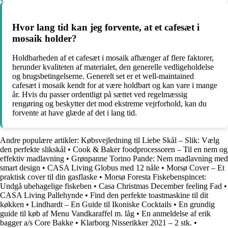
Hvor lang tid kan jeg forvente, at et cafesæt i
mosaik holder?
Holdbarheden af et cafesæt i mosaik afhænger af flere faktorer,
herunder kvaliteten af materialet, den generelle vedligeholdelse
og brugsbetingelserne. Generelt set er et well-maintained
cafesæt i mosaik kendt for at være holdbart og kan vare i mange
år. Hvis du passer ordentligt på sættet ved regelmæssig
rengøring og beskytter det mod ekstreme vejrforhold, kan du
forvente at have glæde af det i lang tid.
Andre populære artikler:
Købsvejledning til Liebe Skål – Slik: Vælg
den perfekte slikskål
•
Cook & Baker foodprocessoren – Til en nem og
effektiv madlavning
•
Grønpanne Torino Pande: Nem madlavning med
smart design
•
CASA Living Globus med 12 nåle
•
Morsø Cover – Et
praktisk cover til din gasflaske
•
Morsø Foresta Fiskebenspincet:
Undgå ubehagelige fiskeben
•
Casa Christmas December feeling Fad
•
CASA Living Pallehynde
•
Find den perfekte toastmaskine til dit
køkken
•
Lindhardt – En Guide til Ikoniske Cocktails
•
En grundig
guide til køb af Menu Vandkaraffel m. låg
•
En anmeldelse af erik
bagger a/s Core Bakke
•
Klarborg Nisserikker 2021 – 2 stk.
•