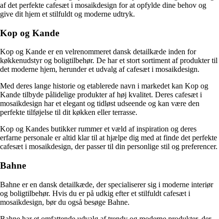
af det perfekte cafesæt i mosaikdesign for at opfylde dine behov og
give dit hjem et stilfuldt og moderne udtryk.
Kop og Kande
Kop og Kande er en velrenommeret dansk detailkæde inden for
køkkenudstyr og boligtilbehør. De har et stort sortiment af produkter til
det moderne hjem, herunder et udvalg af cafesæt i mosaikdesign.
Med deres lange historie og etablerede navn i markedet kan Kop og
Kande tilbyde pålidelige produkter af høj kvalitet. Deres cafesæt i
mosaikdesign har et elegant og tidløst udseende og kan være den
perfekte tilføjelse til dit køkken eller terrasse.
Kop og Kandes butikker rummer et væld af inspiration og deres
erfarne personale er altid klar til at hjælpe dig med at finde det perfekte
cafesæt i mosaikdesign, der passer til din personlige stil og preferencer.
Bahne
Bahne er en dansk detailkæde, der specialiserer sig i moderne interiør
og boligtilbehør. Hvis du er på udkig efter et stilfuldt cafesæt i
mosaikdesign, bør du også besøge Bahne.
Bahne har et omfattende udvalg af trendy og moderne produkter, der