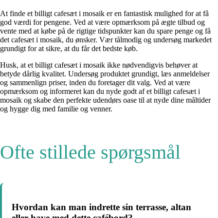
At finde et billigt cafesæt i mosaik er en fantastisk mulighed for at få
god værdi for pengene. Ved at være opmærksom på ægte tilbud og
vente med at købe på de rigtige tidspunkter kan du spare penge og få
det cafesæt i mosaik, du ønsker. Vær tålmodig og undersøg markedet
grundigt for at sikre, at du får det bedste køb.
Husk, at et billigt cafesæt i mosaik ikke nødvendigvis behøver at
betyde dårlig kvalitet. Undersøg produktet grundigt, læs anmeldelser
og sammenlign priser, inden du foretager dit valg. Ved at være
opmærksom og informeret kan du nyde godt af et billigt cafesæt i
mosaik og skabe den perfekte udendørs oase til at nyde dine måltider
og hygge dig med familie og venner.
Ofte stillede spørgsmål
Hvordan kan man indrette sin terrasse, altan
eller have med dette cafébord?