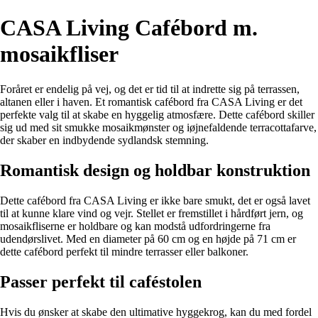
CASA Living Cafébord m.
mosaikfliser
Foråret er endelig på vej, og det er tid til at indrette sig på terrassen,
altanen eller i haven. Et romantisk cafébord fra CASA Living er det
perfekte valg til at skabe en hyggelig atmosfære. Dette cafébord skiller
sig ud med sit smukke mosaikmønster og iøjnefaldende terracottafarve,
der skaber en indbydende sydlandsk stemning.
Romantisk design og holdbar konstruktion
Dette cafébord fra CASA Living er ikke bare smukt, det er også lavet
til at kunne klare vind og vejr. Stellet er fremstillet i hårdført jern, og
mosaikfliserne er holdbare og kan modstå udfordringerne fra
udendørslivet. Med en diameter på 60 cm og en højde på 71 cm er
dette cafébord perfekt til mindre terrasser eller balkoner.
Passer perfekt til caféstolen
Hvis du ønsker at skabe den ultimative hyggekrog, kan du med fordel