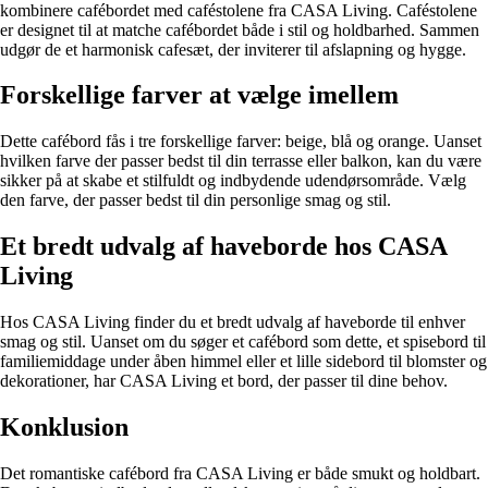
kombinere cafébordet med caféstolene fra CASA Living. Caféstolene
er designet til at matche cafébordet både i stil og holdbarhed. Sammen
udgør de et harmonisk cafesæt, der inviterer til afslapning og hygge.
Forskellige farver at vælge imellem
Dette cafébord fås i tre forskellige farver: beige, blå og orange. Uanset
hvilken farve der passer bedst til din terrasse eller balkon, kan du være
sikker på at skabe et stilfuldt og indbydende udendørsområde. Vælg
den farve, der passer bedst til din personlige smag og stil.
Et bredt udvalg af haveborde hos CASA
Living
Hos CASA Living finder du et bredt udvalg af haveborde til enhver
smag og stil. Uanset om du søger et cafébord som dette, et spisebord til
familiemiddage under åben himmel eller et lille sidebord til blomster og
dekorationer, har CASA Living et bord, der passer til dine behov.
Konklusion
Det romantiske cafébord fra CASA Living er både smukt og holdbart.