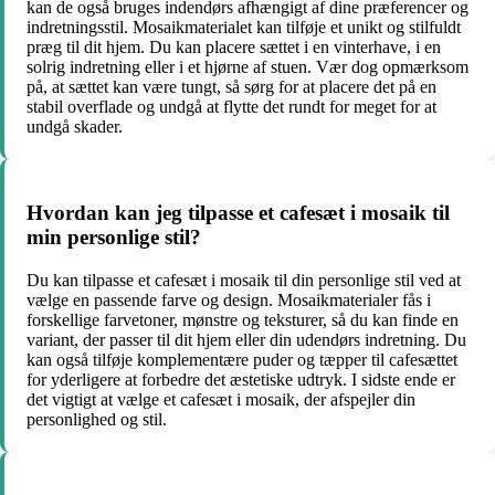
kan de også bruges indendørs afhængigt af dine præferencer og
indretningsstil. Mosaikmaterialet kan tilføje et unikt og stilfuldt
præg til dit hjem. Du kan placere sættet i en vinterhave, i en
solrig indretning eller i et hjørne af stuen. Vær dog opmærksom
på, at sættet kan være tungt, så sørg for at placere det på en
stabil overflade og undgå at flytte det rundt for meget for at
undgå skader.
Hvordan kan jeg tilpasse et cafesæt i mosaik til
min personlige stil?
Du kan tilpasse et cafesæt i mosaik til din personlige stil ved at
vælge en passende farve og design. Mosaikmaterialer fås i
forskellige farvetoner, mønstre og teksturer, så du kan finde en
variant, der passer til dit hjem eller din udendørs indretning. Du
kan også tilføje komplementære puder og tæpper til cafesættet
for yderligere at forbedre det æstetiske udtryk. I sidste ende er
det vigtigt at vælge et cafesæt i mosaik, der afspejler din
personlighed og stil.