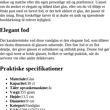
mikse og matche efter din egen personlige stil og præference. Uanset
om du ønsker et elegant og tidløst klart glas, eller om du vil tilføje et
friskt pust med en farvet fod, er der helt sikkert et glas, der passer til
din smag. Brug forskellige farver til at skabe en unik og spændende
borddækning til enhver lejlighed.
Elegant fod
Det karakteristiske ved disse vandglas er den elegante fod, som tilfører
en ekstra dimension til glassets udseende. Den fine fod er en flot
detalje, der giver glasset et sofistikeret og stilfuldt præg. Denne fod gør
det også nemt at holde glasset, hvilket er særligt praktisk, når du
serverer vin eller andre drikkevarer.
Praktiske specifikationer
Materiale:
Glas
Kapacitet:
38 cl
Tåler opvaskemaskine:
Ja
Vægt:
355 gram
Højde:
13,5 cm
Diameter:
9 cm
Kategori:
Vandglas
EAN:
5706447071324