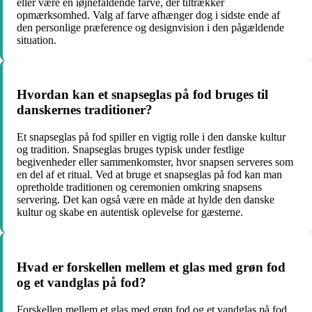
eller være en iøjnefaldende farve, der tiltrækker
opmærksomhed. Valg af farve afhænger dog i sidste ende af
den personlige præference og designvision i den pågældende
situation.
Hvordan kan et snapseglas på fod bruges til
danskernes traditioner?
Et snapseglas på fod spiller en vigtig rolle i den danske kultur
og tradition. Snapseglas bruges typisk under festlige
begivenheder eller sammenkomster, hvor snapsen serveres som
en del af et ritual. Ved at bruge et snapseglas på fod kan man
opretholde traditionen og ceremonien omkring snapsens
servering. Det kan også være en måde at hylde den danske
kultur og skabe en autentisk oplevelse for gæsterne.
Hvad er forskellen mellem et glas med grøn fod
og et vandglas på fod?
Forskellen mellem et glas med grøn fod og et vandglas på fod