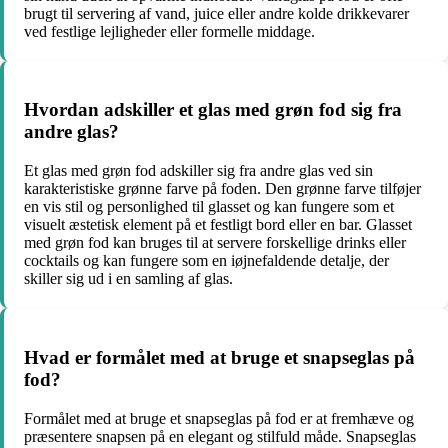
brugt til servering af vand, juice eller andre kolde drikkevarer
ved festlige lejligheder eller formelle middage.
Hvordan adskiller et glas med grøn fod sig fra
andre glas?
Et glas med grøn fod adskiller sig fra andre glas ved sin
karakteristiske grønne farve på foden. Den grønne farve tilføjer
en vis stil og personlighed til glasset og kan fungere som et
visuelt æstetisk element på et festligt bord eller en bar. Glasset
med grøn fod kan bruges til at servere forskellige drinks eller
cocktails og kan fungere som en iøjnefaldende detalje, der
skiller sig ud i en samling af glas.
Hvad er formålet med at bruge et snapseglas på
fod?
Formålet med at bruge et snapseglas på fod er at fremhæve og
præsentere snapsen på en elegant og stilfuld måde. Snapseglas