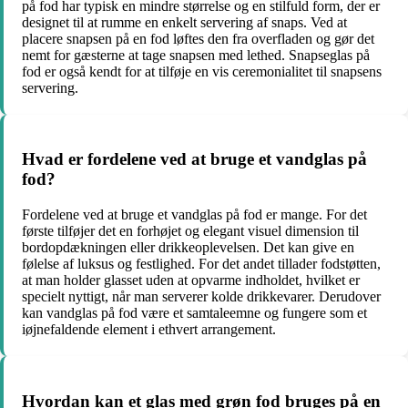
på fod har typisk en mindre størrelse og en stilfuld form, der er
designet til at rumme en enkelt servering af snaps. Ved at
placere snapsen på en fod løftes den fra overfladen og gør det
nemt for gæsterne at tage snapsen med lethed. Snapseglas på
fod er også kendt for at tilføje en vis ceremonialitet til snapsens
servering.
Hvad er fordelene ved at bruge et vandglas på
fod?
Fordelene ved at bruge et vandglas på fod er mange. For det
første tilføjer det en forhøjet og elegant visuel dimension til
bordopdækningen eller drikkeoplevelsen. Det kan give en
følelse af luksus og festlighed. For det andet tillader fodstøtten,
at man holder glasset uden at opvarme indholdet, hvilket er
specielt nyttigt, når man serverer kolde drikkevarer. Derudover
kan vandglas på fod være et samtaleemne og fungere som et
iøjnefaldende element i ethvert arrangement.
Hvordan kan et glas med grøn fod bruges på en