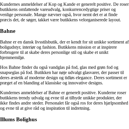
Kundernes anmeldelser af Kop og Kande er generelt positive. De roser
butikkens omfattende vareudvalg, konkurrencedygtige priser og
venlige personale. Mange nævner også, hvor nemt det er at finde
præcis det, de søger, takket være butikkens velorganiserede layout.
Bahne
Bahne er en dansk livsstilsbutik, der er kendt for sit unikke sortiment af
boligudstyr, interiør og fashion. Butikkens mission er at inspirere
forbrugere til at skabe deres personlige stil og skabe et unikt
hjemmemiljø.
Hos Bahne finder du også vandglas på fod, glas med grøn fod og
snapseglas på fod. Butikken har nøje udvalgt glasvarer, der passer til
deres æstetik af moderne design og tidløs elegance. Deres sortiment er
præget af en blanding af klassiske og innovative designs.
Kundernes anmeldelser af Bahne er generelt positive. Kunderne roser
butikkens trendy udvalg og evne til at tilbyde unikke produkter, der
ikke findes andre steder. Personalet får også ros for deres hjælpsomhed
og evne til at give råd og inspiration til indretning.
Illums Bolighus