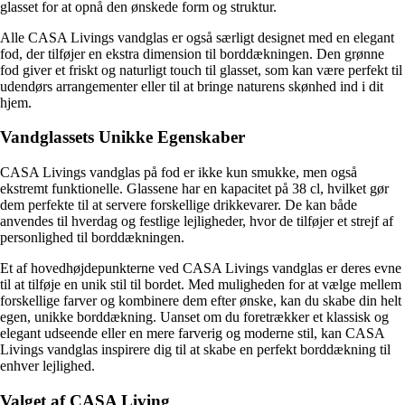
glasset for at opnå den ønskede form og struktur.
Alle CASA Livings vandglas er også særligt designet med en elegant
fod, der tilføjer en ekstra dimension til borddækningen. Den grønne
fod giver et friskt og naturligt touch til glasset, som kan være perfekt til
udendørs arrangementer eller til at bringe naturens skønhed ind i dit
hjem.
Vandglassets Unikke Egenskaber
CASA Livings vandglas på fod er ikke kun smukke, men også
ekstremt funktionelle. Glassene har en kapacitet på 38 cl, hvilket gør
dem perfekte til at servere forskellige drikkevarer. De kan både
anvendes til hverdag og festlige lejligheder, hvor de tilføjer et strejf af
personlighed til borddækningen.
Et af hovedhøjdepunkterne ved CASA Livings vandglas er deres evne
til at tilføje en unik stil til bordet. Med muligheden for at vælge mellem
forskellige farver og kombinere dem efter ønske, kan du skabe din helt
egen, unikke borddækning. Uanset om du foretrækker et klassisk og
elegant udseende eller en mere farverig og moderne stil, kan CASA
Livings vandglas inspirere dig til at skabe en perfekt borddækning til
enhver lejlighed.
Valget af CASA Living