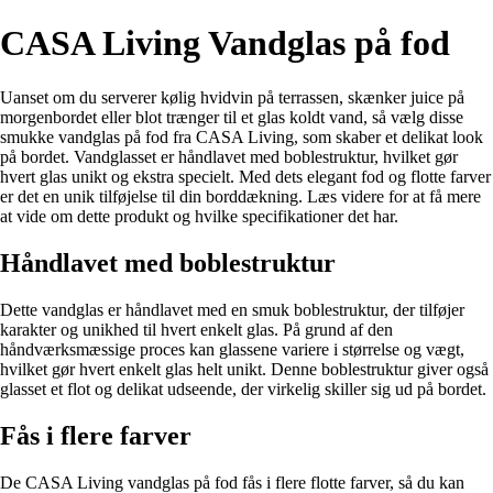
CASA Living Vandglas på fod
Uanset om du serverer kølig hvidvin på terrassen, skænker juice på
morgenbordet eller blot trænger til et glas koldt vand, så vælg disse
smukke vandglas på fod fra CASA Living, som skaber et delikat look
på bordet. Vandglasset er håndlavet med boblestruktur, hvilket gør
hvert glas unikt og ekstra specielt. Med dets elegant fod og flotte farver
er det en unik tilføjelse til din borddækning. Læs videre for at få mere
at vide om dette produkt og hvilke specifikationer det har.
Håndlavet med boblestruktur
Dette vandglas er håndlavet med en smuk boblestruktur, der tilføjer
karakter og unikhed til hvert enkelt glas. På grund af den
håndværksmæssige proces kan glassene variere i størrelse og vægt,
hvilket gør hvert enkelt glas helt unikt. Denne boblestruktur giver også
glasset et flot og delikat udseende, der virkelig skiller sig ud på bordet.
Fås i flere farver
De CASA Living vandglas på fod fås i flere flotte farver, så du kan