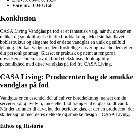
Vare nr.:
100405168
Konklusion
CASA Living Vandglas på fod er et fantastisk valg, når du ønsker en
delikat og smuk tilføjelse til din borddækning. Med sin håndlavet
boblestruktur og elegante fod er dette vandglas en unik og stilfuld
løsning. Du kan vælge mellem forskellige farver og matche dem efter
din personlige smag. Glasset er praktisk og nemt at rengøre i
opvaskemaskinen. Giv dit bord et eksklusivt look og tilføj
personlighed med disse vandglas på fod fra CASA Living.
CASA Living: Producenten bag de smukke
vandglas på fod
Vandglas er en essentiel del af enhver borddækning, uanset om du
serverer kølig hvidvin, juice eller blot trænger til et glas koldt vand.
Når det kommer til at vælge det perfekte glas, er der en producent, der
skiller sig ud med deres delikate og smukke design – CASA Living.
Ethos og Historie