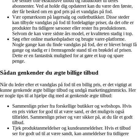
De sender ofte eksklusive tilbud og rabatkoder til deres
abonnenter. Ved at holde dig opdateret kan du være den første,
der får besked om en god pris på et vandglas på fod.
Vær opmærksom på lagersalg og outletbutikker. Disse steder
kan tilbyde vandglas på fod til fordelagtige priser, da det ofte er
produkter fra tidligere sæsoner eller rester fra produktionen.
Selvom de kan være sidste års model, er kvaliteten stadig i top.
Søg efter online markedspladser og brugte varer-platforme.
Nogle gange kan du finde vandglas på fod, der er blevet brugt få
gange og stadig er i fremragende stand til en brøkdel af prisen.
Dette er en fantastisk mulighed for at gøre et kup og spare
penge.
Sådan genkender du ægte billige tilbud
Når du leder efter et vandglas på fod til en billig pris, er det vigtigt at
kunne genkende ægte billige tilbud og undgå marketinggimmicks. Her
er nogle tips til at hjælpe dig med at genkende ægte tilbud:
Sammenlign priser fra forskellige butikker og webshops. Hvis
en pris virker for god til at være sand, er det muligvis også
tilfældet. Sammenlign priser og vær sikker på, at du får et godt
tilbud.
Tjek produktanmeldelser og kundeanmeldelser. Hvis et tilbud
ser for godt ud til at være sandt, kan anmeldelser fra tidligere