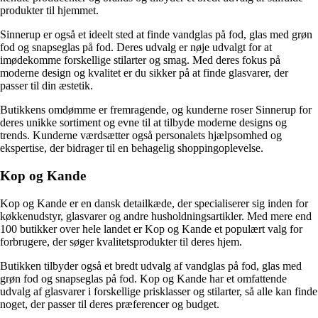
produkter til hjemmet.
Sinnerup er også et ideelt sted at finde vandglas på fod, glas med grøn
fod og snapseglas på fod. Deres udvalg er nøje udvalgt for at
imødekomme forskellige stilarter og smag. Med deres fokus på
moderne design og kvalitet er du sikker på at finde glasvarer, der
passer til din æstetik.
Butikkens omdømme er fremragende, og kunderne roser Sinnerup for
deres unikke sortiment og evne til at tilbyde moderne designs og
trends. Kunderne værdsætter også personalets hjælpsomhed og
ekspertise, der bidrager til en behagelig shoppingoplevelse.
Kop og Kande
Kop og Kande er en dansk detailkæde, der specialiserer sig inden for
køkkenudstyr, glasvarer og andre husholdningsartikler. Med mere end
100 butikker over hele landet er Kop og Kande et populært valg for
forbrugere, der søger kvalitetsprodukter til deres hjem.
Butikken tilbyder også et bredt udvalg af vandglas på fod, glas med
grøn fod og snapseglas på fod. Kop og Kande har et omfattende
udvalg af glasvarer i forskellige prisklasser og stilarter, så alle kan finde
noget, der passer til deres præferencer og budget.