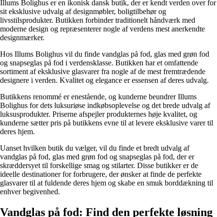
Illums Bolighus er en ikonisk dansk butik, der er kendt verden over for
sit eksklusive udvalg af designmøbler, boligtilbehør og
livsstilsprodukter. Butikken forbinder traditionelt håndværk med
moderne design og repræsenterer nogle af verdens mest anerkendte
designmærker.
Hos Illums Bolighus vil du finde vandglas på fod, glas med grøn fod
og snapseglas på fod i verdensklasse. Butikken har et omfattende
sortiment af eksklusive glasvarer fra nogle af de mest fremtrædende
designere i verden. Kvalitet og elegance er essensen af ​​deres udvalg.
Butikkens renommé er enestående, og kunderne beundrer Illums
Bolighus for dets luksuriøse indkøbsoplevelse og det brede udvalg af
luksusprodukter. Priserne afspejler produkternes høje kvalitet, og
kunderne sætter pris på butikkens evne til at levere eksklusive varer til
deres hjem.
Uanset hvilken butik du vælger, vil du finde et bredt udvalg af
vandglas på fod, glas med grøn fod og snapseglas på fod, der er
skræddersyet til forskellige smag og stilarter. Disse butikker er de
ideelle destinationer for forbrugere, der ønsker at finde de perfekte
glasvarer til at fuldende deres hjem og skabe en smuk borddækning til
enhver begivenhed.
Vandglas på fod: Find den perfekte løsning