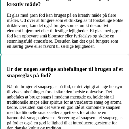
kreativ måde?
Et glas med grøn fod kan bruges på en kreativ måde på flere
måder. Ud over at fungere som et drikkeglas til forskellige kolde
drikkevarer, kan det også bruges som et unikt dekorativt
element i hjemmet eller til festlige lejligheder. Et glas med grøn
fod kan opbevare små blomster eller fyrfadslys og skabe en
stemningsfuld atmosfære. Desuden kan det også fungere som
en særlig gave eller favorit til særlige lejligheder.
Er der nogen særlige anbefalinger til brugen af et
snapseglas på fod?
Når du bruger et snapseglas på fod, er det vigtigt at tage hensyn
til visse anbefalinger for at sikre den bedste oplevelse. Det
anbefales at bruge snaps i moderat mængde og holde sig til
traditionelle snaps eller spiritus for at værdsætte smag og aroma
bedre. Desuden kan det være en god idé at kombinere snapsen
med traditionelle snacks eller appetizers for at skabe en
harmonisk smagsoplevelse. Servering af snapsen i et snapseglas
på fod er også en god lejlighed til at introducere gæsterne for
den danske kultur og tradition.