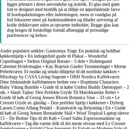
ligger primært i deres anvendelse og æstetik. Et glas med grøn
fod er designet med henblik på at tilføje en iøjnefaldende farve
til bordopdækningen eller indretningen, mens et vandglas på
fod fokuserer mere på funktionaliteten og tillader servering af
kolde drikkevarer uden at opvarme indholdet. Begge glas kan
dog bruges til forskellige formål afhængigt af personlige
præferencer og behov.
Andre populære artikler:
Gastromax Tragt: En praktisk og holdbar
køkkenhjælp
•
En indsigtsfuld guide til Plakat – Wonderful
Copenhagen
•
Stelton Original Barsæt – 5 dele
•
Holmegaard
Cabernet Hvidvinsglas
•
Kay Bojesen Garder Trommeslager
•
Morsø
Peberkværn: Et rustikt og smukt tilføjelse til dit nordiske køkken
•
Mixology by CASA Living Sugerør
•
OBH Nordica Kaffekværn:
Dine friskmalede kaffebønners bedste ven
•
Hoptimist Characters
Baby Viking Bumble
•
Guide til at købe Umbra Buddy Dørstopper – 2
stk.
•
Staub Tajine: Den Perfekte Gryde Til Marokkanske Retter
•
Guide til køb af Georg Jensen Bloom Botanica Vase – 33 cm
•
Le
Creuset Gryde m. glaslåg – Den perfekte hjælp i køkkenet
•
Dyberg
Larsen Como Aflang Pendel – Kunstværk og Belysning i En
•
Guide
til køb af Georg Jensen Bernadotte Skål
•
Wouf Tropical Laptop sleeve
13 – De Bedste Tips til dit Køb
•
Graef Salita Espressomaskine og
kaffekværn
•
Tag din varme drik til det næste niveau med Le Creuset
Jumbokoppen
•
Södahl Clear Sengetøj: Et Enkelt og Moderne Valg til