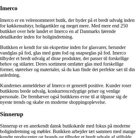
Imerco
Imerco er en velrenommeret butik, der byder på et bredt udvalg inden
for køkkenudstyr, boligartikler og meget mere. Med mere end 250
butikker over hele landet er Imerco en af Danmarks førende
detailkæder inden for boligindretning.
Butikken er kendt for sin ekspertise inden for glasvarer, herunder
vandglas på fod, glas med grøn fod og snapseglas på fod. Imerco
tilbyder et bredt udvalg af disse produkter, der passer til forskellige
behov og stilarter. Deres sortiment omfatter glas med forskellige
former, størrelser og materialer, så du kan finde det perfekte sæt til din
anledning.
Kundernes anmeldelser af Imerco er generelt positive. Kunder roser
butikkens brede udvalg, konkurrencedygtige priser og venlige
personale. De fremhæver også butikkens evne til at tilpasse sig de
nyeste trends og skabe en moderne shoppingoplevelse.
Sinnerup
Sinnerup er en anerkendt dansk butikskæde med fokus på moderne
boligindretning og møbler. Butikken arbejder tæt sammen med mange
kendte producenter og brands og tilbyder et bredt udvalg af stilfulde