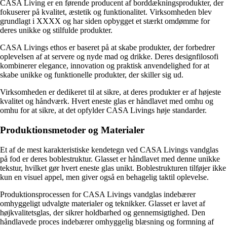
CASA Living er en førende producent af borddækningsprodukter, der
fokuserer på kvalitet, æstetik og funktionalitet. Virksomheden blev
grundlagt i XXXX og har siden opbygget et stærkt omdømme for
deres unikke og stilfulde produkter.
CASA Livings ethos er baseret på at skabe produkter, der forbedrer
oplevelsen af at servere og nyde mad og drikke. Deres designfilosofi
kombinerer elegance, innovation og praktisk anvendelighed for at
skabe unikke og funktionelle produkter, der skiller sig ud.
Virksomheden er dedikeret til at sikre, at deres produkter er af højeste
kvalitet og håndværk. Hvert eneste glas er håndlavet med omhu og
omhu for at sikre, at det opfylder CASA Livings høje standarder.
Produktionsmetoder og Materialer
Et af de mest karakteristiske kendetegn ved CASA Livings vandglas
på fod er deres boblestruktur. Glasset er håndlavet med denne unikke
tekstur, hvilket gør hvert eneste glas unikt. Boblestrukturen tilføjer ikke
kun en visuel appel, men giver også en behagelig taktil oplevelse.
Produktionsprocessen for CASA Livings vandglas indebærer
omhyggeligt udvalgte materialer og teknikker. Glasset er lavet af
højkvalitetsglas, der sikrer holdbarhed og gennemsigtighed. Den
håndlavede proces indebærer omhyggelig blæsning og formning af