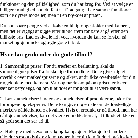
funktioner og den pålidelighed, som du har brug for. Ved at vælge en
billigere mulighed kan du faktisk få adgang til de samme funktioner
som de dyrere modeller, men til en brøkdel af prisen.
Du kan spare penge ved at købe en billig ringeklokke med kamera,
men det er vigtigt at kigge efter tilbud frem for bare at gå efter den
billigste pris. Lad os dvæle lidt ved, hvordan du kan se forskel på
marketing gimmicks og ægte gode tilbud.
Hvordan genkender du gode tilbud?
1. Sammenlign priser: Før du træffer en beslutning, skal du
sammenligne priser fra forskellige forhandlere. Dette giver dig et
overblik over markedspriserne og sikrer, at du ikke overbetaler for din
ringeklokke med kamera. Vær opmærksom på om prisen er blevet
sænket betydeligt, og om tilbuddet er for godt til at være sandt.
2. Læs anmeldelser: Undersøg anmeldelser af produkterne, både fra
forbrugere og eksperter. Dette kan give dig en ide om de forskellige
mærkers pålidelighed og kvalitet. Hvis et produkt er på tilbud, men har
dårlige anmeldelser, kan det være en indikation af, at tilbuddet ikke er
så godt som det ser ud til.
3. Hold øje med sæsonudsalg og kampagner: Mange forhandlere
tilbyder sæsonudsalg og kampagner, hvor du kan finde ringeklokker