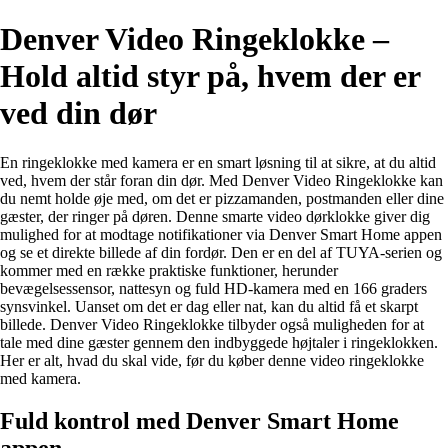
Denver Video Ringeklokke –
Hold altid styr på, hvem der er
ved din dør
En ringeklokke med kamera er en smart løsning til at sikre, at du altid
ved, hvem der står foran din dør. Med Denver Video Ringeklokke kan
du nemt holde øje med, om det er pizzamanden, postmanden eller dine
gæster, der ringer på døren. Denne smarte video dørklokke giver dig
mulighed for at modtage notifikationer via Denver Smart Home appen
og se et direkte billede af din fordør. Den er en del af TUYA-serien og
kommer med en række praktiske funktioner, herunder
bevægelsessensor, nattesyn og fuld HD-kamera med en 166 graders
synsvinkel. Uanset om det er dag eller nat, kan du altid få et skarpt
billede. Denver Video Ringeklokke tilbyder også muligheden for at
tale med dine gæster gennem den indbyggede højtaler i ringeklokken.
Her er alt, hvad du skal vide, før du køber denne video ringeklokke
med kamera.
Fuld kontrol med Denver Smart Home
appen