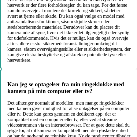
hærværk er der flere forholdsregler, du kan tage. For det første
kan du overveje at montere det korrekt og sikkert, så det er
svært at fjerne eller skade. Du kan også vælge en model med
anti-vandalisme-funktioner, såsom skjulte skruer eller
stødabsorberende materialer. Derudover kan du placere dit
kamera ude af syne, hvor det ikke er let tilgængeligt eller synligt
for udefrakommende. Hvis det er muligt, kan du også overveje
at installere ekstra sikkerhedsforanstaltninger omkring dit
kamera, såsom overvågningsskilte eller et sikkerhedssystem, der
kan give ekstra beskyttelse og afskrække potentielle tyve eller
hærværkere.
Kan jeg se optagelser fra min ringeklokke med
kamera på min computer eller tv?
Det afhænger normalt af modellen, men mange ringeklokker
med kamera giver mulighed for at se optagelser på en computer
eller tv. Dette kan gøres gennem en dedikeret app, der er
kompatibel med en computer eller tv, eller ved at streame
videostrømmen via en internetbrowser. For at gøre dette skal du
sørge for, at dit kamera er kompatibelt med den ønskede enhed
og har de nødvendige tekniske krav. Nogle producenter tilbyder