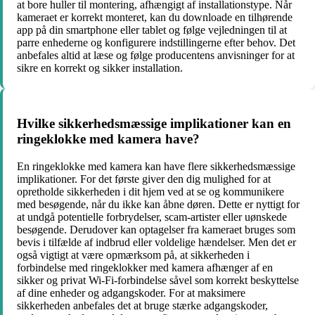
at bore huller til montering, afhængigt af installationstype. Når
kameraet er korrekt monteret, kan du downloade en tilhørende
app på din smartphone eller tablet og følge vejledningen til at
parre enhederne og konfigurere indstillingerne efter behov. Det
anbefales altid at læse og følge producentens anvisninger for at
sikre en korrekt og sikker installation.
Hvilke sikkerhedsmæssige implikationer kan en
ringeklokke med kamera have?
En ringeklokke med kamera kan have flere sikkerhedsmæssige
implikationer. For det første giver den dig mulighed for at
opretholde sikkerheden i dit hjem ved at se og kommunikere
med besøgende, når du ikke kan åbne døren. Dette er nyttigt for
at undgå potentielle forbrydelser, scam-artister eller uønskede
besøgende. Derudover kan optagelser fra kameraet bruges som
bevis i tilfælde af indbrud eller voldelige hændelser. Men det er
også vigtigt at være opmærksom på, at sikkerheden i
forbindelse med ringeklokker med kamera afhænger af en
sikker og privat Wi-Fi-forbindelse såvel som korrekt beskyttelse
af dine enheder og adgangskoder. For at maksimere
sikkerheden anbefales det at bruge stærke adgangskoder,