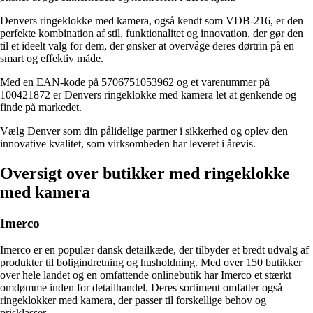
Denvers ringeklokke med kamera, også kendt som VDB-216, er den
perfekte kombination af stil, funktionalitet og innovation, der gør den
til et ideelt valg for dem, der ønsker at overvåge deres dørtrin på en
smart og effektiv måde.
Med en EAN-kode på 5706751053962 og et varenummer på
100421872 er Denvers ringeklokke med kamera let at genkende og
finde på markedet.
Vælg Denver som din pålidelige partner i sikkerhed og oplev den
innovative kvalitet, som virksomheden har leveret i årevis.
Oversigt over butikker med ringeklokke
med kamera
Imerco
Imerco er en populær dansk detailkæde, der tilbyder et bredt udvalg af
produkter til boligindretning og husholdning. Med over 150 butikker
over hele landet og en omfattende onlinebutik har Imerco et stærkt
omdømme inden for detailhandel. Deres sortiment omfatter også
ringeklokker med kamera, der passer til forskellige behov og
prisklasser.