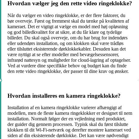
Hvordan vælger jeg den rette video ringeklokke?
Når du vælger en video ringeklokke, er der flere faktorer, du
bør overveje. Først og fremmest skal du tænke på kvaliteten af
kameraet. Det er vigtigt at vælge en model med høj opløsning
og god billedkvalitet for at sikre, at du får klare og tydelige
billeder. Du skal også overveje, om du har brug for indendørs
eller udendørs installation, og om klokken skal være trådløs
eller tilsluttet eksisterende dørklokkekabler. Desuden kan det
være nyttigt at se efter modeller med bevægelsessensorer,
infrarød nattesyn og muligheder for cloud-lagring af optagelser.
Ved at vurdere dine specifikke behov og budget kan du finde
den rette video ringeklokke, der passer til dine krav og ønsker.
Hvordan installeres en kamera ringeklokke?
Installation af en kamera ringeklokke varierer afhængigt af
modellen, men de fleste kamera ringeklokker er designet til nem
installation. Normalt følger der en vejledning med produktet,
der guider dig gennem processen. Typisk skal du først tilslutte
klokken til dit Wi-Fi-netværk og derefter montere kameraet ved
siden af din eksisterende dørklokke. Det kan være nødvendigt