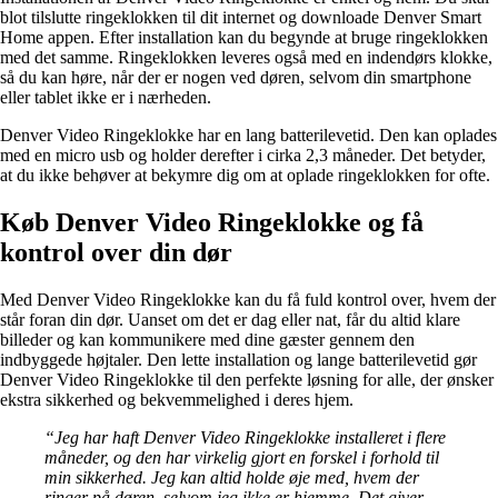
blot tilslutte ringeklokken til dit internet og downloade Denver Smart
Home appen. Efter installation kan du begynde at bruge ringeklokken
med det samme. Ringeklokken leveres også med en indendørs klokke,
så du kan høre, når der er nogen ved døren, selvom din smartphone
eller tablet ikke er i nærheden.
Denver Video Ringeklokke har en lang batterilevetid. Den kan oplades
med en micro usb og holder derefter i cirka 2,3 måneder. Det betyder,
at du ikke behøver at bekymre dig om at oplade ringeklokken for ofte.
Køb Denver Video Ringeklokke og få
kontrol over din dør
Med Denver Video Ringeklokke kan du få fuld kontrol over, hvem der
står foran din dør. Uanset om det er dag eller nat, får du altid klare
billeder og kan kommunikere med dine gæster gennem den
indbyggede højtaler. Den lette installation og lange batterilevetid gør
Denver Video Ringeklokke til den perfekte løsning for alle, der ønsker
ekstra sikkerhed og bekvemmelighed i deres hjem.
“Jeg har haft Denver Video Ringeklokke installeret i flere
måneder, og den har virkelig gjort en forskel i forhold til
min sikkerhed. Jeg kan altid holde øje med, hvem der
ringer på døren, selvom jeg ikke er hjemme. Det giver