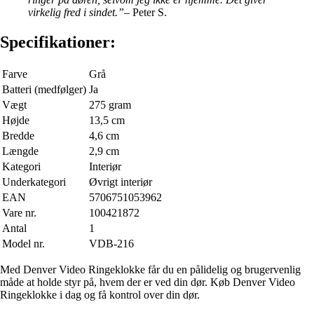
virkelig fred i sindet.”
– Peter S.
Specifikationer:
Farve
Grå
Batteri (medfølger)
Ja
Vægt
275 gram
Højde
13,5 cm
Bredde
4,6 cm
Længde
2,9 cm
Kategori
Interiør
Underkategori
Øvrigt interiør
EAN
5706751053962
Vare nr.
100421872
Antal
1
Model nr.
VDB-216
Med Denver Video Ringeklokke får du en pålidelig og brugervenlig
måde at holde styr på, hvem der er ved din dør. Køb Denver Video
Ringeklokke i dag og få kontrol over din dør.