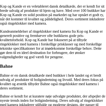
Kop og Kande er en veletableret dansk detailkæde, der er kendt for sit
brede udvalg af produkter til hjem og have. Med over 100 butikker har
Kop og Kande en solid position på markedet og har opnået et godt ry,
når det kommer til kvalitet og pålidelighed. Deres sortiment inkluderer
også ringeklokker med kamera.
Kundeanmeldelser af ringeklokker med kamera fra Kop og Kande er
generelt positive og fremhæver ofte butikkens gode pris-
kvalitetsforhold. Kop og Kande har fokuseret på at tilbyde
ringeklokker med kamera i forskellige prisklasser og med forskellige
tekniske specifikationer for at imødekomme forskellige behov. Dette
gør dem til en ideel destination for forbrugere, der ønsker
valgmuligheder og god værdi for pengene.
Bahne
Bahne er en dansk detailkæde med butikker i hele landet og et bredt
udvalg af produkter til boligindretning og livsstil. Med deres fokus på
kvalitet og æstetik tilbyder Bahne også ringeklokker med kamera i
deres sortiment.
Bahne er kendt for at kuratere nøje udvalgte produkter, der afspejler de
nyeste trends inden for boligindretning. Deres udvalg af ringeklokker
med kamera inkluderer stilfulde og moderne designs, der passer til