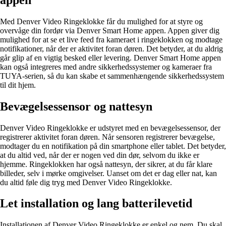
Med Denver Video Ringeklokke får du mulighed for at styre og
overvåge din fordør via Denver Smart Home appen. Appen giver dig
mulighed for at se et live feed fra kameraet i ringeklokken og modtage
notifikationer, når der er aktivitet foran døren. Det betyder, at du aldrig
går glip af en vigtig besked eller levering. Denver Smart Home appen
kan også integreres med andre sikkerhedssystemer og kameraer fra
TUYA-serien, så du kan skabe et sammenhængende sikkerhedssystem
til dit hjem.
Bevægelsessensor og nattesyn
Denver Video Ringeklokke er udstyret med en bevægelsessensor, der
registrerer aktivitet foran døren. Når sensoren registrerer bevægelse,
modtager du en notifikation på din smartphone eller tablet. Det betyder,
at du altid ved, når der er nogen ved din dør, selvom du ikke er
hjemme. Ringeklokken har også nattesyn, der sikrer, at du får klare
billeder, selv i mørke omgivelser. Uanset om det er dag eller nat, kan
du altid føle dig tryg med Denver Video Ringeklokke.
Let installation og lang batterilevetid
Installationen af Denver Video Ringeklokke er enkel og nem. Du skal