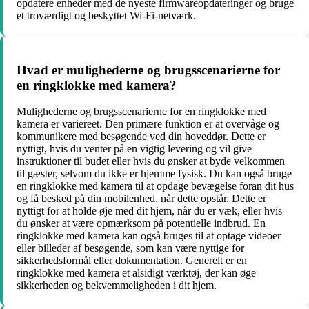
opdatere enheder med de nyeste firmwareopdateringer og bruge
et troværdigt og beskyttet Wi-Fi-netværk.
Hvad er mulighederne og brugsscenarierne for
en ringklokke med kamera?
Mulighederne og brugsscenarierne for en ringklokke med
kamera er variereet. Den primære funktion er at overvåge og
kommunikere med besøgende ved din hoveddør. Dette er
nyttigt, hvis du venter på en vigtig levering og vil give
instruktioner til budet eller hvis du ønsker at byde velkommen
til gæster, selvom du ikke er hjemme fysisk. Du kan også bruge
en ringklokke med kamera til at opdage bevægelse foran dit hus
og få besked på din mobilenhed, når dette opstår. Dette er
nyttigt for at holde øje med dit hjem, når du er væk, eller hvis
du ønsker at være opmærksom på potentielle indbrud. En
ringklokke med kamera kan også bruges til at optage videoer
eller billeder af besøgende, som kan være nyttige for
sikkerhedsformål eller dokumentation. Generelt er en
ringklokke med kamera et alsidigt værktøj, der kan øge
sikkerheden og bekvemmeligheden i dit hjem.