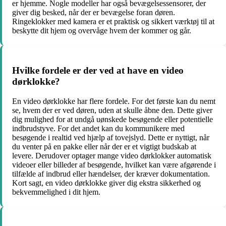
er hjemme. Nogle modeller har også bevægelsessensorer, der
giver dig besked, når der er bevægelse foran døren.
Ringeklokker med kamera er et praktisk og sikkert værktøj til at
beskytte dit hjem og overvåge hvem der kommer og går.
Hvilke fordele er der ved at have en video
dørklokke?
En video dørklokke har flere fordele. For det første kan du nemt
se, hvem der er ved døren, uden at skulle åbne den. Dette giver
dig mulighed for at undgå uønskede besøgende eller potentielle
indbrudstyve. For det andet kan du kommunikere med
besøgende i realtid ved hjælp af tovejslyd. Dette er nyttigt, når
du venter på en pakke eller når der er et vigtigt budskab at
levere. Derudover optager mange video dørklokker automatisk
videoer eller billeder af besøgende, hvilket kan være afgørende i
tilfælde af indbrud eller hændelser, der kræver dokumentation.
Kort sagt, en video dørklokke giver dig ekstra sikkerhed og
bekvemmelighed i dit hjem.