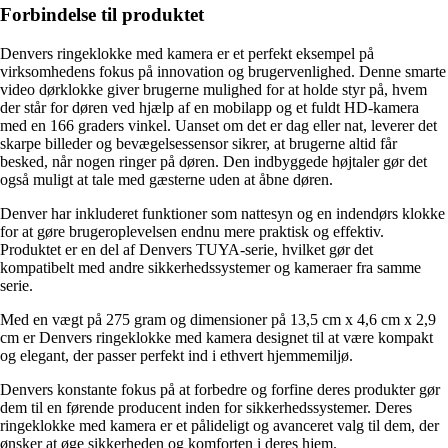
Forbindelse til produktet
Denvers ringeklokke med kamera er et perfekt eksempel på
virksomhedens fokus på innovation og brugervenlighed. Denne smarte
video dørklokke giver brugerne mulighed for at holde styr på, hvem
der står for døren ved hjælp af en mobilapp og et fuldt HD-kamera
med en 166 graders vinkel. Uanset om det er dag eller nat, leverer det
skarpe billeder og bevægelsessensor sikrer, at brugerne altid får
besked, når nogen ringer på døren. Den indbyggede højtaler gør det
også muligt at tale med gæsterne uden at åbne døren.
Denver har inkluderet funktioner som nattesyn og en indendørs klokke
for at gøre brugeroplevelsen endnu mere praktisk og effektiv.
Produktet er en del af Denvers TUYA-serie, hvilket gør det
kompatibelt med andre sikkerhedssystemer og kameraer fra samme
serie.
Med en vægt på 275 gram og dimensioner på 13,5 cm x 4,6 cm x 2,9
cm er Denvers ringeklokke med kamera designet til at være kompakt
og elegant, der passer perfekt ind i ethvert hjemmemiljø.
Denvers konstante fokus på at forbedre og forfine deres produkter gør
dem til en førende producent inden for sikkerhedssystemer. Deres
ringeklokke med kamera er et pålideligt og avanceret valg til dem, der
ønsker at øge sikkerheden og komforten i deres hjem.