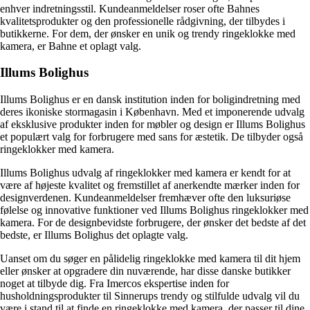
enhver indretningsstil. Kundeanmeldelser roser ofte Bahnes
kvalitetsprodukter og den professionelle rådgivning, der tilbydes i
butikkerne. For dem, der ønsker en unik og trendy ringeklokke med
kamera, er Bahne et oplagt valg.
Illums Bolighus
Illums Bolighus er en dansk institution inden for boligindretning med
deres ikoniske stormagasin i København. Med et imponerende udvalg
af eksklusive produkter inden for møbler og design er Illums Bolighus
et populært valg for forbrugere med sans for æstetik. De tilbyder også
ringeklokker med kamera.
Illums Bolighus udvalg af ringeklokker med kamera er kendt for at
være af højeste kvalitet og fremstillet af anerkendte mærker inden for
designverdenen. Kundeanmeldelser fremhæver ofte den luksuriøse
følelse og innovative funktioner ved Illums Bolighus ringeklokker med
kamera. For de designbevidste forbrugere, der ønsker det bedste af det
bedste, er Illums Bolighus det oplagte valg.
Uanset om du søger en pålidelig ringeklokke med kamera til dit hjem
eller ønsker at opgradere din nuværende, har disse danske butikker
noget at tilbyde dig. Fra Imercos ekspertise inden for
husholdningsprodukter til Sinnerups trendy og stilfulde udvalg vil du
være i stand til at finde en ringeklokke med kamera, der passer til dine