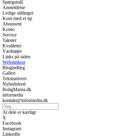
Spørgsmål
Anmeldelse
Ledige stillinger
Kom med et tip
Abonnent
Konto
Service
Takster
Kvaliteter
Værktøjer
Links på siden
Websitekort
Blogindlæg
Galleri
Tekstunivers
Nyhedsfeed
BoligMania.dk
informedia
kontakt@informedia.dk
At dele er kærligt
X
Facebook
Instagram
LinkedIn