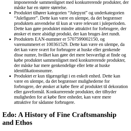
imponerende sammenlignet med konkurrerende produkter, der
måske har en større størrelse.
Produktet tilhører kategorien “Julepynt” og underkategorien
“Julefigurer”. Dette kan være en ulempe, da det begrænser
produktets anvendelse til kun at være relevant i juleperioden.
Dette kan gøre produktet mindre attraktivt for forbrugere, der
ønsker et mere alsidigt produkt, der kan bruges året rundt.
Produktets EAN-nummer er 5707599002150, og
varenummeret er 100361529. Dette kan være en ulempe, da
det kan være svært for forbrugere at huske eller genkende
disse numre, hvilket kan gøre det mere besværligt at finde og
købe produktet sammenlignet med konkurrerende produkter,
der måske har mere genkendelige eller lette at huske
identifikationsnumre.
Produktet er kun tilgængeligt i en enkelt enhed. Dette kan
være en ulempe, da det begrænser mulighederne for
forbrugere, der ønsker at købe flere af produktet til dekoration
eller gaveformål. Konkurrerende produkter, der tilbyder
muligheden for at købe flere enheder, kan være mere
attraktive for sådanne forbrugere.
Edo: A History of Fine Craftsmanship
and Ethos