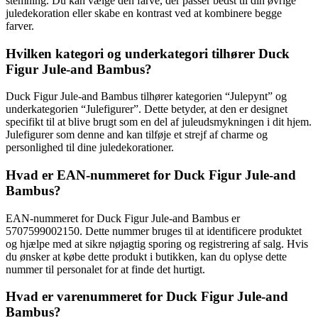
stemning. Du kan vælge den farve, der passer bedst til din øvrige
juledekoration eller skabe en kontrast ved at kombinere begge
farver.
Hvilken kategori og underkategori tilhører Duck
Figur Jule-and Bambus?
Duck Figur Jule-and Bambus tilhører kategorien “Julepynt” og
underkategorien “Julefigurer”. Dette betyder, at den er designet
specifikt til at blive brugt som en del af juleudsmykningen i dit hjem.
Julefigurer som denne and kan tilføje et strejf af charme og
personlighed til dine juledekorationer.
Hvad er EAN-nummeret for Duck Figur Jule-and
Bambus?
EAN-nummeret for Duck Figur Jule-and Bambus er
5707599002150. Dette nummer bruges til at identificere produktet
og hjælpe med at sikre nøjagtig sporing og registrering af salg. Hvis
du ønsker at købe dette produkt i butikken, kan du oplyse dette
nummer til personalet for at finde det hurtigt.
Hvad er varenummeret for Duck Figur Jule-and
Bambus?