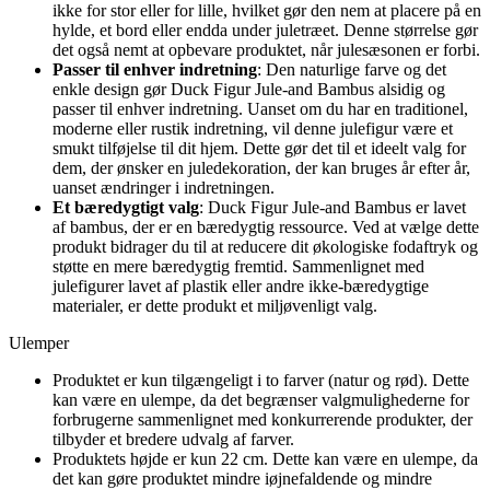
ikke for stor eller for lille, hvilket gør den nem at placere på en
hylde, et bord eller endda under juletræet. Denne størrelse gør
det også nemt at opbevare produktet, når julesæsonen er forbi.
Passer til enhver indretning
: Den naturlige farve og det
enkle design gør Duck Figur Jule-and Bambus alsidig og
passer til enhver indretning. Uanset om du har en traditionel,
moderne eller rustik indretning, vil denne julefigur være et
smukt tilføjelse til dit hjem. Dette gør det til et ideelt valg for
dem, der ønsker en juledekoration, der kan bruges år efter år,
uanset ændringer i indretningen.
Et bæredygtigt valg
: Duck Figur Jule-and Bambus er lavet
af bambus, der er en bæredygtig ressource. Ved at vælge dette
produkt bidrager du til at reducere dit økologiske fodaftryk og
støtte en mere bæredygtig fremtid. Sammenlignet med
julefigurer lavet af plastik eller andre ikke-bæredygtige
materialer, er dette produkt et miljøvenligt valg.
Ulemper
Produktet er kun tilgængeligt i to farver (natur og rød). Dette
kan være en ulempe, da det begrænser valgmulighederne for
forbrugerne sammenlignet med konkurrerende produkter, der
tilbyder et bredere udvalg af farver.
Produktets højde er kun 22 cm. Dette kan være en ulempe, da
det kan gøre produktet mindre iøjnefaldende og mindre