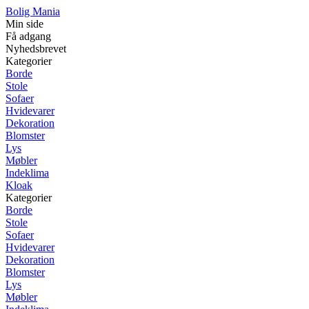
Bolig Mania
Min side
Få adgang
Nyhedsbrevet
Kategorier
Borde
Stole
Sofaer
Hvidevarer
Dekoration
Blomster
Lys
Møbler
Indeklima
Kloak
Kategorier
Borde
Stole
Sofaer
Hvidevarer
Dekoration
Blomster
Lys
Møbler