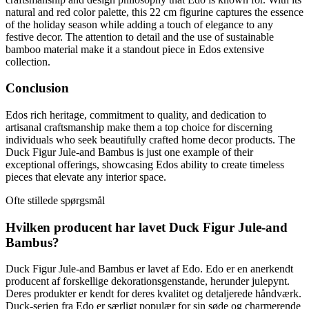
natural and red color palette, this 22 cm figurine captures the essence
of the holiday season while adding a touch of elegance to any
festive decor. The attention to detail and the use of sustainable
bamboo material make it a standout piece in Edos extensive
collection.
Conclusion
Edos rich heritage, commitment to quality, and dedication to
artisanal craftsmanship make them a top choice for discerning
individuals who seek beautifully crafted home decor products. The
Duck Figur Jule-and Bambus is just one example of their
exceptional offerings, showcasing Edos ability to create timeless
pieces that elevate any interior space.
Ofte stillede spørgsmål
Hvilken producent har lavet Duck Figur Jule-and
Bambus?
Duck Figur Jule-and Bambus er lavet af Edo. Edo er en anerkendt
producent af forskellige dekorationsgenstande, herunder julepynt.
Deres produkter er kendt for deres kvalitet og detaljerede håndværk.
Duck-serien fra Edo er særligt populær for sin søde og charmerende