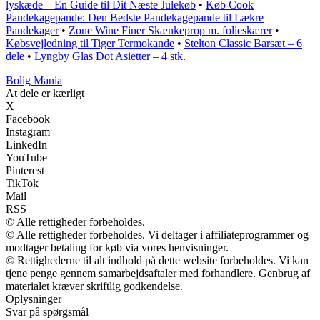
lyskæde – En Guide til Dit Næste Julekøb
•
Køb Cook
Pandekagepande: Den Bedste Pandekagepande til Lækre
Pandekager
•
Zone Wine Finer Skænkeprop m. folieskærer
•
Købsvejledning til Tiger Termokande
•
Stelton Classic Barsæt – 6
dele
•
Lyngby Glas Dot Asietter – 4 stk.
Bolig Mania
At dele er kærligt
X
Facebook
Instagram
LinkedIn
YouTube
Pinterest
TikTok
Mail
RSS
© Alle rettigheder forbeholdes.
© Alle rettigheder forbeholdes. Vi deltager i affiliateprogrammer og
modtager betaling for køb via vores henvisninger.
© Rettighederne til alt indhold på dette website forbeholdes. Vi kan
tjene penge gennem samarbejdsaftaler med forhandlere. Genbrug af
materialet kræver skriftlig godkendelse.
Oplysninger
Svar på spørgsmål