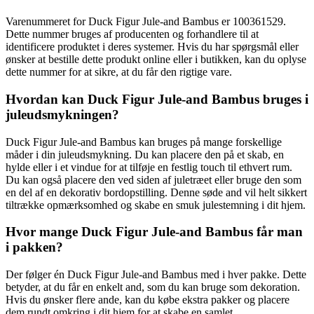
Varenummeret for Duck Figur Jule-and Bambus er 100361529.
Dette nummer bruges af producenten og forhandlere til at
identificere produktet i deres systemer. Hvis du har spørgsmål eller
ønsker at bestille dette produkt online eller i butikken, kan du oplyse
dette nummer for at sikre, at du får den rigtige vare.
Hvordan kan Duck Figur Jule-and Bambus bruges i
juleudsmykningen?
Duck Figur Jule-and Bambus kan bruges på mange forskellige
måder i din juleudsmykning. Du kan placere den på et skab, en
hylde eller i et vindue for at tilføje en festlig touch til ethvert rum.
Du kan også placere den ved siden af ​​juletræet eller bruge den som
en del af en dekorativ bordopstilling. Denne søde and vil helt sikkert
tiltrække opmærksomhed og skabe en smuk julestemning i dit hjem.
Hvor mange Duck Figur Jule-and Bambus får man
i pakken?
Der følger én Duck Figur Jule-and Bambus med i hver pakke. Dette
betyder, at du får en enkelt and, som du kan bruge som dekoration.
Hvis du ønsker flere ande, kan du købe ekstra pakker og placere
dem rundt omkring i dit hjem for at skabe en samlet