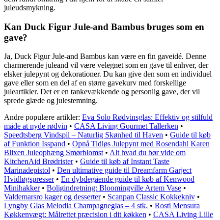
juleudsmykning.
Kan Duck Figur Jule-and Bambus bruges som en
gave?
Ja, Duck Figur Jule-and Bambus kan være en fin gaveidé. Denne
charmerende juleand vil være velegnet som en gave til enhver, der
elsker julepynt og dekorationer. Du kan give den som en individuel
gave eller som en del af en større gavekurv med forskellige
juleartikler. Det er en tankevækkende og personlig gave, der vil
sprede glæde og julestemning.
Andre populære artikler:
Eva Solo Rødvinsglas: Effektiv og stilfuld
måde at nyde rødvin
•
CASA Living Gourmet Tallerken
•
Speedtsberg Vindspil – Naturlig Skønhed til Haven
•
Guide til køb
af Funktion Isspand
•
Opnå Tidløs Julepynt med Rosendahl Karen
Blixen Juleophæng Smørblomst
•
Alt hvad du bør vide om
KitchenAid Brødrister
•
Guide til køb af Instant Taste
Marinadepistol
•
Den ultimative guide til Dreamfarm Garject
Hvidløgspresser
•
En dybdegående guide til køb af Kenwood
Minihakker
•
Boligindretning: Bloomingville Artem Vase
•
Valdemarsro kager og desserter
•
Scanpan Classic Kokkekniv
•
Lyngby Glas Melodia Champagneglas – 4 stk.
•
Rosti Mensura
Køkkenvægt: Målrettet præcision i dit køkken
•
CASA Living Lille