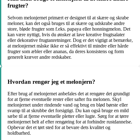
frugter?
Selvom melonjernet primært er designet til at skære og skrabe
meloner, kan det også bruges til at skære og udskrabe andre
store, bløde frugter som f.eks. papaya eller honningmelon. Det
kan være nyttigt, hvis du ønsker at lave kreative frugtsalater
eller dekorative frugtanretninger. Dog er det vigtigt at bemærke,
at melonjernet måske ikke er så effektivt til mindre eller hårde
frugter som æbler eller ananas, da deres konsistens og form
generelt kræver andre redskaber.
Hvordan rengør jeg et melonjern?
Efter brug af melonjernet anbefales det at rengøre det grundigt
for at fjerne eventuelle rester eller safter fra melonen. Skyl
melonjernet under rindende vand og brug en blød børste eller
svamp til at skrubbe det forsigtigt. Du kan også bruge en mild
sæbe til at fjerne eventuelle pletter eller lugte. Sørg for at tørre
melonjernet helt af efter rengøring for at forhindre rustdannelse.
Opbevar det et tørt sted for at bevare dets kvalitet og
holdbarhed.