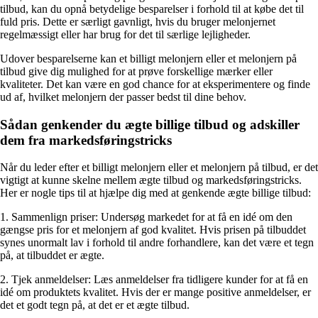
tilbud, kan du opnå betydelige besparelser i forhold til at købe det til
fuld pris. Dette er særligt gavnligt, hvis du bruger melonjernet
regelmæssigt eller har brug for det til særlige lejligheder.
Udover besparelserne kan et billigt melonjern eller et melonjern på
tilbud give dig mulighed for at prøve forskellige mærker eller
kvaliteter. Det kan være en god chance for at eksperimentere og finde
ud af, hvilket melonjern der passer bedst til dine behov.
Sådan genkender du ægte billige tilbud og adskiller
dem fra markedsføringstricks
Når du leder efter et billigt melonjern eller et melonjern på tilbud, er det
vigtigt at kunne skelne mellem ægte tilbud og markedsføringstricks.
Her er nogle tips til at hjælpe dig med at genkende ægte billige tilbud:
1. Sammenlign priser: Undersøg markedet for at få en idé om den
gængse pris for et melonjern af god kvalitet. Hvis prisen på tilbuddet
synes unormalt lav i forhold til andre forhandlere, kan det være et tegn
på, at tilbuddet er ægte.
2. Tjek anmeldelser: Læs anmeldelser fra tidligere kunder for at få en
idé om produktets kvalitet. Hvis der er mange positive anmeldelser, er
det et godt tegn på, at det er et ægte tilbud.