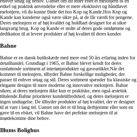
enhver smag og behov. Uanset om du leder efter et melonjern til en
enkel og praktisk anvendelse eller et mere eksklusivt og håndlavet
melonjern, vil du kunne finde det hos Kop og Kande.Hos Kop og
Kande kan kunderne også være sikre på, at de får værdi for pengene.
Deres melonjern er af høj kvalitet og holdbart designet for at sikre
langvarig brug. Kop og Kande er stolte af deres gode omdømme og
dedikation til at levere produkter af høj kvalitet til deres kunder.
Bahne
Bahne er en dansk butikskæde med mere end 50 års erfaring inden for
detailhandel. Grundlagt i 1965, er Bahne blevet kendt for deres
omfattende sortiment af interiørprodukter og gaveartikler.Når det
kommer til melonjern, tilbyder Bahne forskellige muligheder, der
passer til enhver smag og stil. Deres sortiment spænder fra klassiske og
elegante designs til mere moderne og innovative melonjern. Bahne
sikrer, at deres melonjern ikke kun er praktiske, men også æstetisk
tiltalende.Bahne prioriterer kundetilfredshed, og deres melonjern er
ingen undtagelse. De tilbyder produkter af høj kvalitet, der er designet
til at vare i lang tid. Uanset om det er til brug derhjemme eller som en
gave til en elsket, vil Bahne have det perfekte melonjern til at
imødekomme dine behov.
Illums Bolighus