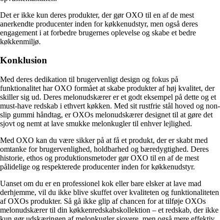
Det er ikke kun deres produkter, der gør OXO til en af de mest
anerkendte producenter inden for køkkenudstyr, men også deres
engagement i at forbedre brugernes oplevelse og skabe et bedre
køkkenmiljø.
Konklusion
Med deres dedikation til brugervenligt design og fokus på
funktionalitet har OXO formået at skabe produkter af høj kvalitet, der
skiller sig ud. Deres melonudskærer er et godt eksempel på dette og et
must-have redskab i ethvert køkken. Med sit rustfrie stål hoved og non-
slip gummi håndtag, er OXOs melonudskærer designet til at gøre det
sjovt og nemt at lave smukke melonkugler til enhver lejlighed.
Med OXO kan du være sikker på at få et produkt, der er skabt med
omtanke for brugervenlighed, holdbarhed og bæredygtighed. Deres
historie, ethos og produktionsmetoder gør OXO til en af de mest
pålidelige og respekterede producenter inden for køkkenudstyr.
Uanset om du er en professionel kok eller bare elsker at lave mad
derhjemme, vil du ikke blive skuffet over kvaliteten og funktionaliteten
af OXOs produkter. Så gå ikke glip af chancen for at tilføje OXOs
melonudskærer til din køkkenredskabskollektion – et redskab, der ikke
kun gør udskæringen af melonkugler sjovere, men også mere effektiv