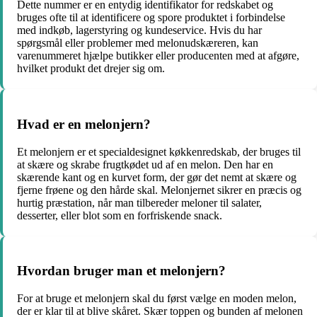
Dette nummer er en entydig identifikator for redskabet og
bruges ofte til at identificere og spore produktet i forbindelse
med indkøb, lagerstyring og kundeservice. Hvis du har
spørgsmål eller problemer med melonudskæreren, kan
varenummeret hjælpe butikker eller producenten med at afgøre,
hvilket produkt det drejer sig om.
Hvad er en melonjern?
Et melonjern er et specialdesignet køkkenredskab, der bruges til
at skære og skrabe frugtkødet ud af en melon. Den har en
skærende kant og en kurvet form, der gør det nemt at skære og
fjerne frøene og den hårde skal. Melonjernet sikrer en præcis og
hurtig præstation, når man tilbereder meloner til salater,
desserter, eller blot som en forfriskende snack.
Hvordan bruger man et melonjern?
For at bruge et melonjern skal du først vælge en moden melon,
der er klar til at blive skåret. Skær toppen og bunden af melonen