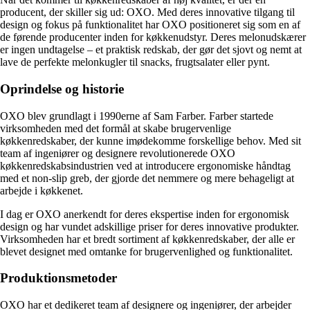
producent, der skiller sig ud: OXO. Med deres innovative tilgang til
design og fokus på funktionalitet har OXO positioneret sig som en af
de førende producenter inden for køkkenudstyr. Deres melonudskærer
er ingen undtagelse – et praktisk redskab, der gør det sjovt og nemt at
lave de perfekte melonkugler til snacks, frugtsalater eller pynt.
Oprindelse og historie
OXO blev grundlagt i 1990erne af Sam Farber. Farber startede
virksomheden med det formål at skabe brugervenlige
køkkenredskaber, der kunne imødekomme forskellige behov. Med sit
team af ingeniører og designere revolutionerede OXO
køkkenredskabsindustrien ved at introducere ergonomiske håndtag
med et non-slip greb, der gjorde det nemmere og mere behageligt at
arbejde i køkkenet.
I dag er OXO anerkendt for deres ekspertise inden for ergonomisk
design og har vundet adskillige priser for deres innovative produkter.
Virksomheden har et bredt sortiment af køkkenredskaber, der alle er
blevet designet med omtanke for brugervenlighed og funktionalitet.
Produktionsmetoder
OXO har et dedikeret team af designere og ingeniører, der arbejder