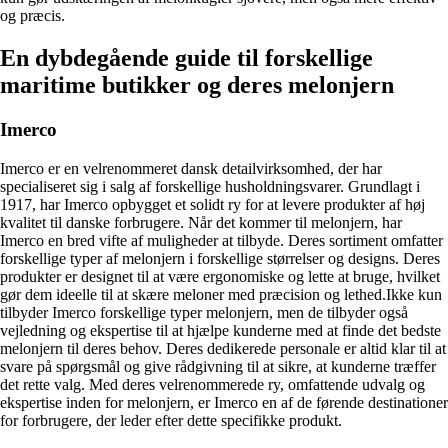
og præcis.
En dybdegående guide til forskellige
maritime butikker og deres melonjern
Imerco
Imerco er en velrenommeret dansk detailvirksomhed, der har
specialiseret sig i salg af forskellige husholdningsvarer. Grundlagt i
1917, har Imerco opbygget et solidt ry for at levere produkter af høj
kvalitet til danske forbrugere. Når det kommer til melonjern, har
Imerco en bred vifte af muligheder at tilbyde. Deres sortiment omfatter
forskellige typer af melonjern i forskellige størrelser og designs. Deres
produkter er designet til at være ergonomiske og lette at bruge, hvilket
gør dem ideelle til at skære meloner med præcision og lethed.Ikke kun
tilbyder Imerco forskellige typer melonjern, men de tilbyder også
vejledning og ekspertise til at hjælpe kunderne med at finde det bedste
melonjern til deres behov. Deres dedikerede personale er altid klar til at
svare på spørgsmål og give rådgivning til at sikre, at kunderne træffer
det rette valg. Med deres velrenommerede ry, omfattende udvalg og
ekspertise inden for melonjern, er Imerco en af de førende destinationer
for forbrugere, der leder efter dette specifikke produkt.