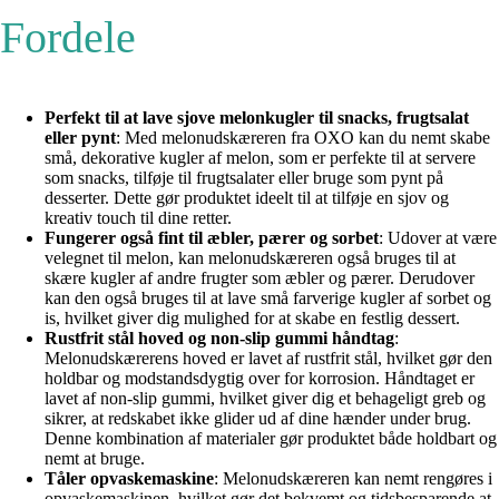
Fordele
Perfekt til at lave sjove melonkugler til snacks, frugtsalat
eller pynt
: Med melonudskæreren fra OXO kan du nemt skabe
små, dekorative kugler af melon, som er perfekte til at servere
som snacks, tilføje til frugtsalater eller bruge som pynt på
desserter. Dette gør produktet ideelt til at tilføje en sjov og
kreativ touch til dine retter.
Fungerer også fint til æbler, pærer og sorbet
: Udover at være
velegnet til melon, kan melonudskæreren også bruges til at
skære kugler af andre frugter som æbler og pærer. Derudover
kan den også bruges til at lave små farverige kugler af sorbet og
is, hvilket giver dig mulighed for at skabe en festlig dessert.
Rustfrit stål hoved og non-slip gummi håndtag
:
Melonudskærerens hoved er lavet af rustfrit stål, hvilket gør den
holdbar og modstandsdygtig over for korrosion. Håndtaget er
lavet af non-slip gummi, hvilket giver dig et behageligt greb og
sikrer, at redskabet ikke glider ud af dine hænder under brug.
Denne kombination af materialer gør produktet både holdbart og
nemt at bruge.
Tåler opvaskemaskine
: Melonudskæreren kan nemt rengøres i
opvaskemaskinen, hvilket gør det bekvemt og tidsbesparende at