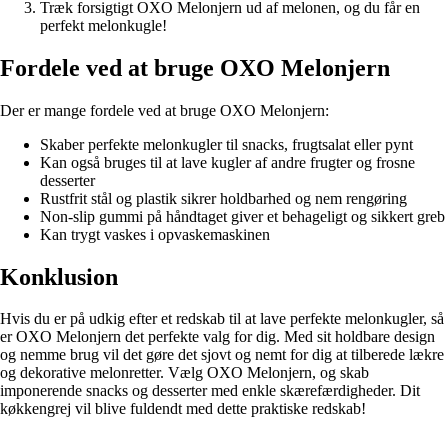
Træk forsigtigt OXO Melonjern ud af melonen, og du får en
perfekt melonkugle!
Fordele ved at bruge OXO Melonjern
Der er mange fordele ved at bruge OXO Melonjern:
Skaber perfekte melonkugler til snacks, frugtsalat eller pynt
Kan også bruges til at lave kugler af andre frugter og frosne
desserter
Rustfrit stål og plastik sikrer holdbarhed og nem rengøring
Non-slip gummi på håndtaget giver et behageligt og sikkert greb
Kan trygt vaskes i opvaskemaskinen
Konklusion
Hvis du er på udkig efter et redskab til at lave perfekte melonkugler, så
er OXO Melonjern det perfekte valg for dig. Med sit holdbare design
og nemme brug vil det gøre det sjovt og nemt for dig at tilberede lækre
og dekorative melonretter. Vælg OXO Melonjern, og skab
imponerende snacks og desserter med enkle skærefærdigheder. Dit
køkkengrej vil blive fuldendt med dette praktiske redskab!