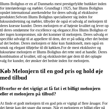
Illums Bolighus er en af Danmarks mest prestigefyldte butikker inden
for interiørdesign og møbler. Grundlagt i 1925, har Illums Bolighus
opnået international anerkendelse for deres udvalg af eksklusive
produkter.Selvom Illums Bolighus specialiserer sig inden for
luksusindretning og møbler, tilbyder de også et udvalg af melonjern til
deres kræsne kunder. Deres melonjern er af højeste kvalitet og lever op
til deres omdømme for excellence og elegance.Hos Illums Bolighus er
der ingen kompromiser, når det kommer til melonjern. Deres udvalg er
specifikt udvalgt til at appellere til dem, der er på udkig efter det bedste
af det bedste. Deres melonjern er ikke kun funktionelt, men også en
smuk og elegant tilføjelse til dit køkken.For de mest eksklusive og
luksuriøse melonjern er Illums Bolighus det rette sted at handle. Deres
kombination af kvalitet, stil og eksklusivitet gør dem til det oplagte
valg for kunder, der ønsker det bedste inden for melonjern.
Køb Melonjern til en god pris og hold øje
med tilbud
Hvorfor er det vigtigt at få fat i et billigt melonjern
eller et melonjern på tilbud?
At finde et godt melonjern til en god pris er vigtigt af flere årsager. For
det første kan det spare dig penge. Når et melonjern er billigt eller på