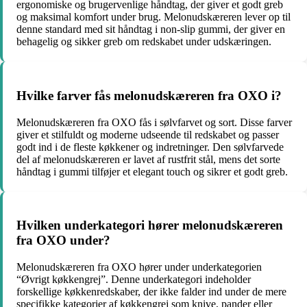
ergonomiske og brugervenlige håndtag, der giver et godt greb
og maksimal komfort under brug. Melonudskæreren lever op til
denne standard med sit håndtag i non-slip gummi, der giver en
behagelig og sikker greb om redskabet under udskæringen.
Hvilke farver fås melonudskæreren fra OXO i?
Melonudskæreren fra OXO fås i sølvfarvet og sort. Disse farver
giver et stilfuldt og moderne udseende til redskabet og passer
godt ind i de fleste køkkener og indretninger. Den sølvfarvede
del af melonudskæreren er lavet af rustfrit stål, mens det sorte
håndtag i gummi tilføjer et elegant touch og sikrer et godt greb.
Hvilken underkategori hører melonudskæreren
fra OXO under?
Melonudskæreren fra OXO hører under underkategorien
“Øvrigt køkkengrej”. Denne underkategori indeholder
forskellige køkkenredskaber, der ikke falder ind under de mere
specifikke kategorier af køkkengrej som knive, pander eller