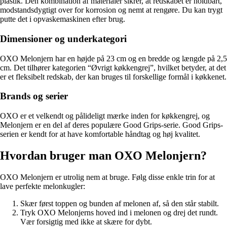
plastik. Den kombination af materialer sikrer, at redskabet er holdbart,
modstandsdygtigt over for korrosion og nemt at rengøre. Du kan trygt
putte det i opvaskemaskinen efter brug.
Dimensioner og underkategori
OXO Melonjern har en højde på 23 cm og en bredde og længde på 2,5
cm. Det tilhører kategorien “Øvrigt køkkengrej”, hvilket betyder, at det
er et fleksibelt redskab, der kan bruges til forskellige formål i køkkenet.
Brands og serier
OXO er et velkendt og pålideligt mærke inden for køkkengrej, og
Melonjern er en del af deres populære Good Grips-serie. Good Grips-
serien er kendt for at have komfortable håndtag og høj kvalitet.
Hvordan bruger man OXO Melonjern?
OXO Melonjern er utrolig nem at bruge. Følg disse enkle trin for at
lave perfekte melonkugler:
Skær først toppen og bunden af melonen af, så den står stabilt.
Tryk OXO Melonjerns hoved ind i melonen og drej det rundt.
Vær forsigtig med ikke at skære for dybt.