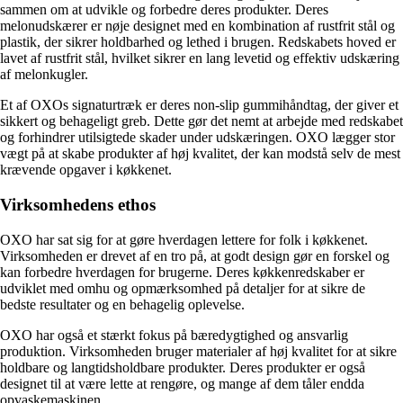
sammen om at udvikle og forbedre deres produkter. Deres
melonudskærer er nøje designet med en kombination af rustfrit stål og
plastik, der sikrer holdbarhed og lethed i brugen. Redskabets hoved er
lavet af rustfrit stål, hvilket sikrer en lang levetid og effektiv udskæring
af melonkugler.
Et af OXOs signaturtræk er deres non-slip gummihåndtag, der giver et
sikkert og behageligt greb. Dette gør det nemt at arbejde med redskabet
og forhindrer utilsigtede skader under udskæringen. OXO lægger stor
vægt på at skabe produkter af høj kvalitet, der kan modstå selv de mest
krævende opgaver i køkkenet.
Virksomhedens ethos
OXO har sat sig for at gøre hverdagen lettere for folk i køkkenet.
Virksomheden er drevet af en tro på, at godt design gør en forskel og
kan forbedre hverdagen for brugerne. Deres køkkenredskaber er
udviklet med omhu og opmærksomhed på detaljer for at sikre de
bedste resultater og en behagelig oplevelse.
OXO har også et stærkt fokus på bæredygtighed og ansvarlig
produktion. Virksomheden bruger materialer af høj kvalitet for at sikre
holdbare og langtidsholdbare produkter. Deres produkter er også
designet til at være lette at rengøre, og mange af dem tåler endda
opvaskemaskinen.