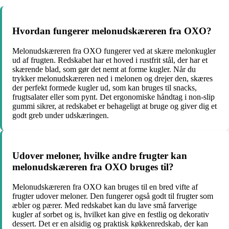
Hvordan fungerer melonudskæreren fra OXO?
Melonudskæreren fra OXO fungerer ved at skære melonkugler
ud af frugten. Redskabet har et hoved i rustfrit stål, der har et
skærende blad, som gør det nemt at forme kugler. Når du
trykker melonudskæreren ned i melonen og drejer den, skæres
der perfekt formede kugler ud, som kan bruges til snacks,
frugtsalater eller som pynt. Det ergonomiske håndtag i non-slip
gummi sikrer, at redskabet er behageligt at bruge og giver dig et
godt greb under udskæringen.
Udover meloner, hvilke andre frugter kan
melonudskæreren fra OXO bruges til?
Melonudskæreren fra OXO kan bruges til en bred vifte af
frugter udover meloner. Den fungerer også godt til frugter som
æbler og pærer. Med redskabet kan du lave små farverige
kugler af sorbet og is, hvilket kan give en festlig og dekorativ
dessert. Det er en alsidig og praktisk køkkenredskab, der kan