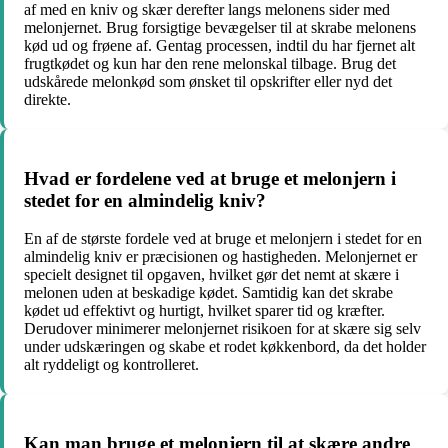
af med en kniv og skær derefter langs melonens sider med
melonjernet. Brug forsigtige bevægelser til at skrabe melonens
kød ud og frøene af. Gentag processen, indtil du har fjernet alt
frugtkødet og kun har den rene melonskal tilbage. Brug det
udskårede melonkød som ønsket til opskrifter eller nyd det
direkte.
Hvad er fordelene ved at bruge et melonjern i
stedet for en almindelig kniv?
En af de største fordele ved at bruge et melonjern i stedet for en
almindelig kniv er præcisionen og hastigheden. Melonjernet er
specielt designet til opgaven, hvilket gør det nemt at skære i
melonen uden at beskadige kødet. Samtidig kan det skrabe
kødet ud effektivt og hurtigt, hvilket sparer tid og kræfter.
Derudover minimerer melonjernet risikoen for at skære sig selv
under udskæringen og skabe et rodet køkkenbord, da det holder
alt ryddeligt og kontrolleret.
Kan man bruge et melonjern til at skære andre