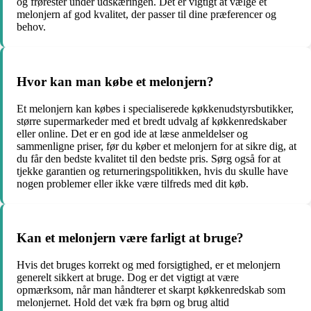
og frørester under udskæringen. Det er vigtigt at vælge et
melonjern af god kvalitet, der passer til dine præferencer og
behov.
Hvor kan man købe et melonjern?
Et melonjern kan købes i specialiserede køkkenudstyrsbutikker,
større supermarkeder med et bredt udvalg af køkkenredskaber
eller online. Det er en god ide at læse anmeldelser og
sammenligne priser, før du køber et melonjern for at sikre dig, at
du får den bedste kvalitet til den bedste pris. Sørg også for at
tjekke garantien og returneringspolitikken, hvis du skulle have
nogen problemer eller ikke være tilfreds med dit køb.
Kan et melonjern være farligt at bruge?
Hvis det bruges korrekt og med forsigtighed, er et melonjern
generelt sikkert at bruge. Dog er det vigtigt at være
opmærksom, når man håndterer et skarpt køkkenredskab som
melonjernet. Hold det væk fra børn og brug altid