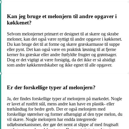
Kan jeg bruge et melonjern til andre opgaver i
køkkenet?
Selvom melonjernet primært er designet til at skære og skrabe
meloner, kan det også være nyttigt til andre opgaver i køkkenet.
Du kan bruge det til at forme og skære græskarmasse til suppe
eller pynt. Det kan også være en praktisk løsning til at fjerne
kerner fra græskar eller andre frøfyldte frugter og grøntsager.
Dog er det vigtigt at være forsigtig, da det ikke er så alsidigt
som andre køkkenredskaber og ikke egnet til alle opgaver.
Er der forskellige typer af melonjern?
Ja, der findes forskellige typer af melonjern på markedet. Nogle
er lavet af rustfrit stål, mens andre kan have en plastik- eller
træhåndtag for bedre greb. Der er også melonjern med
forskellige størrelser og former afhængigt af den type melon, du
vil skære. Nogle melonjern har endda integrerede
udløbsmekanismer, der gør det nemt at slippe af med frugtsaft