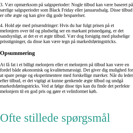
3. Vær opmærksom på salgsperioder: Nogle tilbud kan være baseret på
særlige salgsperioder som Black Friday eller januarudsalg. Disse tilbud
er ofte ægte og kan give dig gode besparelser.
4. Hold øje med prisændringer: Hvis du har fulgt prisen på et
melonjern over tid og pludselig ser en markant prisnedgang, er det
sandsynligt, at det er et ægte tilbud. Vær dog forsigtig med pludselige
prisstigninger, da disse kan være tegn på markedsføringstricks.
Opsummering
At få fat i et billigt melonjern eller et melonjern på tilbud kan være en
fordel både økonomisk og kvalitetsmæssigt. Det giver dig mulighed for
at spare penge og eksperimentere med forskellige mærker. Når du leder
efter tilbud, er det vigtigt at kunne genkende ægte tilbud og undgå
markedsføringstricks. Ved at følge disse tips kan du finde det perfekte
melonjern til en god pris og gøre et velinformet køb.
Ofte stillede spørgsmål