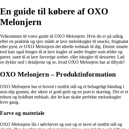
En guide til købere af OXO
Melonjern
Velkommen til vores guide til OXO Melonjern. Hvis du er på udkig
efter en praktisk og sjov måde at lave melonkugler til snacks, frugtsalat
eller pynt, er OXO Melonjern det ideelle redskab til dig. Denne smarte
tool kan også bruges til at lave kugler af andre frugter som æbler og
pærer, samt til at lave farverige sorbet- eller iskugler til desserter. Lad
os dykke ned i detaljerne og se, hvad OXO Melonjern har at tilbyde!
OXO Melonjern – Produktinformation
OXO Melonjern har et hoved i rustfrit stål og et behageligt håndtag i
non-slip gummi, der sikrer et godt greb og en præcis skæring. Det er et
robust og holdbart redskab, der let kan skabe perfekte melonkugler
hver gang.
Farve og materiale
OXO Melonjern fås i sølvfarvet og sort og er lavet af rustfrit stål og