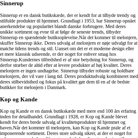
Sinnerup
Sinnerup er en dansk butikskæde, der er kendt for at tilbyde trendy og
stilfulde produkter til hjemmet. Grundlagt i 1953, har Sinnerup opnået
anerkendelse og popularitet blandt danske forbrugere. Med deres
unikke sortiment og evne til at følge de seneste trends, tilbyder
Sinnerup en spændende butiksoplevelse.Når det kommer til melonjern,
skuffer Sinnerup ikke. Deres udvalg af melonjern er nøje udvalgt for at
matche tidens trends og stil. Uanset om det er et moderne design eller
et mere klassisk udseende, er der noget for enhver smag hos
Sinnerup.Kundernes tilfredshed er af stor betydning for Sinnerup, og
derfor stræber de altid efter at levere produkter af høj kvalitet. Deres
melonjern er ingen undtagelse. Sinnerup tilbyder robuste og holdbare
melonjern, der vil vare i lang tid. Deres produktudvalg kombineret med
deres stilbevidsthed og fokus på kvalitet gør dem til en af de bedste
butikker for melonjern i Danmark.
Kop og Kande
Kop og Kande er en dansk butikskæde med mere end 100 års erfaring
inden for detailhandel. Grundlagt i 1928, er Kop og Kande blevet
kendt for deres brede udvalg af kvalitetsprodukter til hjemmet og
haven.Når det kommer til melonjern, kan Kop og Kande prale af et
imponerende sortiment. Deres store udvalg sikrer, at der er noget for