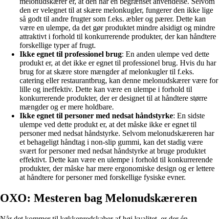
melonudskærer er, at den har en begrænset anvendelse. Selvom
den er velegnet til at skære melonkugler, fungerer den ikke lige
så godt til andre frugter som f.eks. æbler og pærer. Dette kan
være en ulempe, da det gør produktet mindre alsidigt og mindre
attraktivt i forhold til konkurrerende produkter, der kan håndtere
forskellige typer af frugt.
Ikke egnet til professionel brug
: En anden ulempe ved dette
produkt er, at det ikke er egnet til professionel brug. Hvis du har
brug for at skære store mængder af melonkugler til f.eks.
catering eller restaurantbrug, kan denne melonudskærer være for
lille og ineffektiv. Dette kan være en ulempe i forhold til
konkurrerende produkter, der er designet til at håndtere større
mængder og er mere holdbare.
Ikke egnet til personer med nedsat håndstyrke
: En sidste
ulempe ved dette produkt er, at det måske ikke er egnet til
personer med nedsat håndstyrke. Selvom melonudskæreren har
et behageligt håndtag i non-slip gummi, kan det stadig være
svært for personer med nedsat håndstyrke at bruge produktet
effektivt. Dette kan være en ulempe i forhold til konkurrerende
produkter, der måske har mere ergonomiske design og er lettere
at håndtere for personer med forskellige fysiske evner.
OXO: Mesteren bag Melonudskæreren
Når det kommer til køkkenredskaber af høj kvalitet, er der én