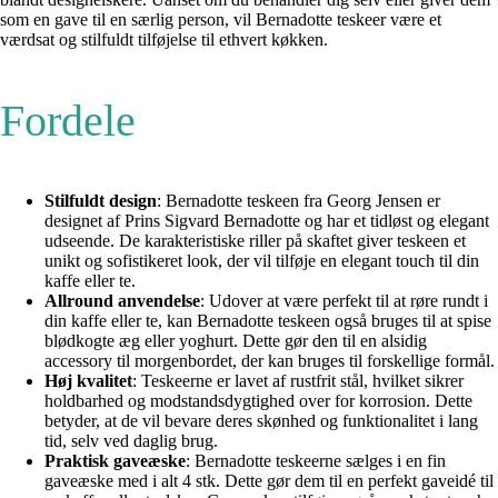
som en gave til en særlig person, vil Bernadotte teskeer være et
værdsat og stilfuldt tilføjelse til ethvert køkken.
Fordele
Stilfuldt design
: Bernadotte teskeen fra Georg Jensen er
designet af Prins Sigvard Bernadotte og har et tidløst og elegant
udseende. De karakteristiske riller på skaftet giver teskeen et
unikt og sofistikeret look, der vil tilføje en elegant touch til din
kaffe eller te.
Allround anvendelse
: Udover at være perfekt til at røre rundt i
din kaffe eller te, kan Bernadotte teskeen også bruges til at spise
blødkogte æg eller yoghurt. Dette gør den til en alsidig
accessory til morgenbordet, der kan bruges til forskellige formål.
Høj kvalitet
: Teskeerne er lavet af rustfrit stål, hvilket sikrer
holdbarhed og modstandsdygtighed over for korrosion. Dette
betyder, at de vil bevare deres skønhed og funktionalitet i lang
tid, selv ved daglig brug.
Praktisk gaveæske
: Bernadotte teskeerne sælges i en fin
gaveæske med i alt 4 stk. Dette gør dem til en perfekt gaveidé til