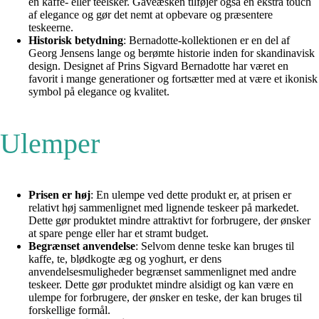
en kaffe- eller teelsker. Gaveæsken tilføjer også en ekstra touch
af elegance og gør det nemt at opbevare og præsentere
teskeerne.
Historisk betydning
: Bernadotte-kollektionen er en del af
Georg Jensens lange og berømte historie inden for skandinavisk
design. Designet af Prins Sigvard Bernadotte har været en
favorit i mange generationer og fortsætter med at være et ikonisk
symbol på elegance og kvalitet.
Ulemper
Prisen er høj
: En ulempe ved dette produkt er, at prisen er
relativt høj sammenlignet med lignende teskeer på markedet.
Dette gør produktet mindre attraktivt for forbrugere, der ønsker
at spare penge eller har et stramt budget.
Begrænset anvendelse
: Selvom denne teske kan bruges til
kaffe, te, blødkogte æg og yoghurt, er dens
anvendelsesmuligheder begrænset sammenlignet med andre
teskeer. Dette gør produktet mindre alsidigt og kan være en
ulempe for forbrugere, der ønsker en teske, der kan bruges til
forskellige formål.