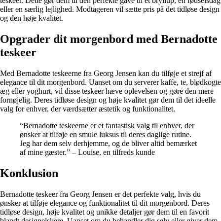
teskeer. Dette gør dem til den perfekte gave til et bryllup, en fødselsdag
eller en særlig lejlighed. Modtageren vil sætte pris på det tidløse design
og den høje kvalitet.
Opgrader dit morgenbord med Bernadotte
teskeer
Med Bernadotte teskeerne fra Georg Jensen kan du tilføje et strejf af
elegance til dit morgenbord. Uanset om du serverer kaffe, te, blødkogte
æg eller yoghurt, vil disse teskeer hæve oplevelsen og gøre den mere
fornøjelig. Deres tidløse design og høje kvalitet gør dem til det ideelle
valg for enhver, der værdsætter æstetik og funktionalitet.
“Bernadotte teskeerne er et fantastisk valg til enhver, der
ønsker at tilføje en smule luksus til deres daglige rutine.
Jeg har dem selv derhjemme, og de bliver altid bemærket
af mine gæster.” – Louise, en tilfreds kunde
Konklusion
Bernadotte teskeer fra Georg Jensen er det perfekte valg, hvis du
ønsker at tilføje elegance og funktionalitet til dit morgenbord. Deres
tidløse design, høje kvalitet og unikke detaljer gør dem til en favorit
blandt designelskere. Uanset om du behandler dig selv eller giver dem