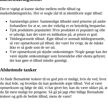
Det er vigtigt at kunne skelne mellem reelle tilbud og
markedsføringstricks. Her er nogle råd til at identificere ægte tilbud:
Sammenlign priser: Sammenlign tilbudet med priserne på andre
forhandlere for at se, om der virkelig er en betydelig besparelse.
Tjek produktets popularitet: Hvis produktet er populært og ofte
er udsolgt, kan det være en indikation på, at prisen er god.
Tidsbegrænsede tilbud: Ægte tilbud er normalt tidsbegrænsede,
så vær opmærksom på tilbud, der varer for evigt, da de måske
ikke er så gode som de ser ud.
Vær opmærksom på skjulte omkostninger: Nogle gange kan der
være skjulte omkostninger som forsendelse eller ekstra gebyrer,
der kan gøre et tilbud mindre gunstigt.
Afsluttende tanker
At finde Bernadotte teskeer til en god pris er muligt, hvis du ved, hvor
du skal lede, og hvordan du kan genkende ægte tilbud. Ved at være
opmærksom og følge de råd, vi har givet her, kan du være sikker på, at
du får mest muligt for pengene. Så gå på jagt efter billige Bernadotte
teskeer og grib de bedste tilbud, mens de varer!