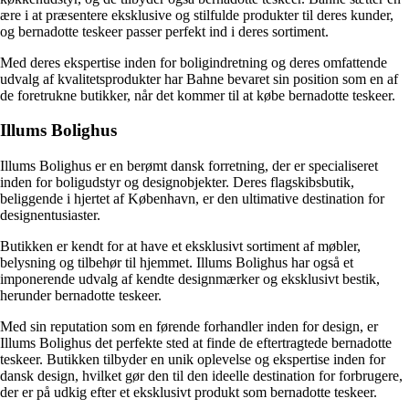
ære i at præsentere eksklusive og stilfulde produkter til deres kunder,
og bernadotte teskeer passer perfekt ind i deres sortiment.
Med deres ekspertise inden for boligindretning og deres omfattende
udvalg af kvalitetsprodukter har Bahne bevaret sin position som en af
de foretrukne butikker, når det kommer til at købe bernadotte teskeer.
Illums Bolighus
Illums Bolighus er en berømt dansk forretning, der er specialiseret
inden for boligudstyr og designobjekter. Deres flagskibsbutik,
beliggende i hjertet af København, er den ultimative destination for
designentusiaster.
Butikken er kendt for at have et eksklusivt sortiment af møbler,
belysning og tilbehør til hjemmet. Illums Bolighus har også et
imponerende udvalg af kendte designmærker og eksklusivt bestik,
herunder bernadotte teskeer.
Med sin reputation som en førende forhandler inden for design, er
Illums Bolighus det perfekte sted at finde de eftertragtede bernadotte
teskeer. Butikken tilbyder en unik oplevelse og ekspertise inden for
dansk design, hvilket gør den til den ideelle destination for forbrugere,
der er på udkig efter et eksklusivt produkt som bernadotte teskeer.