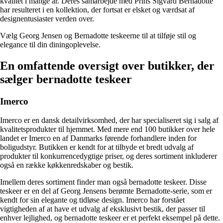
kvalitet i mange år. Deres samarbejde med Prins Sigvard Bernadotte
har resulteret i en kollektion, der fortsat er elsket og værdsat af
designentusiaster verden over.
Vælg Georg Jensen og Bernadotte teskeerne til at tilføje stil og
elegance til din diningoplevelse.
En omfattende oversigt over butikker, der
sælger bernadotte teskeer
Imerco
Imerco er en dansk detailvirksomhed, der har specialiseret sig i salg af
kvalitetsprodukter til hjemmet. Med mere end 100 butikker over hele
landet er Imerco en af Danmarks førende forhandlere inden for
boligudstyr. Butikken er kendt for at tilbyde et bredt udvalg af
produkter til konkurrencedygtige priser, og deres sortiment inkluderer
også en række køkkenredskaber og bestik.
Imellem deres sortiment finder man også bernadotte teskeer. Disse
teskeer er en del af Georg Jensens berømte Bernadotte-serie, som er
kendt for sin elegante og tidløse design. Imerco har forstået
vigtigheden af at have et udvalg af eksklusivt bestik, der passer til
enhver lejlighed, og bernadotte teskeer er et perfekt eksempel på dette.