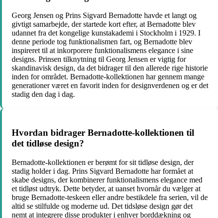
Georg Jensen og Prins Sigvard Bernadotte havde et langt og
givtigt samarbejde, der startede kort efter, at Bernadotte blev
udannet fra det kongelige kunstakademi i Stockholm i 1929. I
denne periode tog funktionalismen fart, og Bernadotte blev
inspireret til at inkorporere funktionalismens elegance i sine
designs. Prinsen tilknytning til Georg Jensen er vigtig for
skandinavisk design, da det bidrager til den allerede rige historie
inden for området. Bernadotte-kollektionen har gennem mange
generationer været en favorit inden for designverdenen og er det
stadig den dag i dag.
Hvordan bidrager Bernadotte-kollektionen til
det tidløse design?
Bernadotte-kollektionen er berømt for sit tidløse design, der
stadig holder i dag. Prins Sigvard Bernadotte har formået at
skabe designs, der kombinerer funktionalismens elegance med
et tidløst udtryk. Dette betyder, at uanset hvornår du vælger at
bruge Bernadotte-teskeen eller andre bestikdele fra serien, vil de
altid se stilfulde og moderne ud. Det tidsløse design gør det
nemt at integrere disse produkter i enhver borddækning og