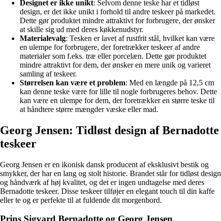
Designet er ikke unikt
: Selvom denne teske har et tidløst
design, er det ikke unikt i forhold til andre teskeer på markedet.
Dette gør produktet mindre attraktivt for forbrugere, der ønsker
at skille sig ud med deres køkkenudstyr.
Materialevalg
: Tesken er lavet af rustfrit stål, hvilket kan være
en ulempe for forbrugere, der foretrækker teskeer af andre
materialer som f.eks. træ eller porcelæn. Dette gør produktet
mindre attraktivt for dem, der ønsker en mere unik og varieret
samling af teskeer.
Størrelsen kan være et problem
: Med en længde på 12,5 cm
kan denne teske være for lille til nogle forbrugeres behov. Dette
kan være en ulempe for dem, der foretrækker en større teske til
at håndtere større mængder væske eller mad.
Georg Jensen: Tidløst design af Bernadotte
teskeer
Georg Jensen er en ikonisk dansk producent af eksklusivt bestik og
smykker, der har en lang og stolt historie. Brandet står for tidløst design
og håndværk af høj kvalitet, og det er ingen undtagelse med deres
Bernadotte teskeer. Disse teskeer tilføjer en elegant touch til din kaffe
eller te og er perfekte til at fuldende dit morgenbord.
Prins Sigvard Bernadotte og Georg Jensen