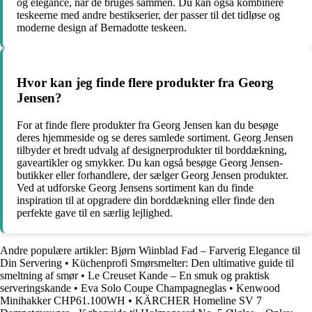
og elegance, når de bruges sammen. Du kan også kombinere
teskeerne med andre bestikserier, der passer til det tidløse og
moderne design af Bernadotte teskeen.
Hvor kan jeg finde flere produkter fra Georg
Jensen?
For at finde flere produkter fra Georg Jensen kan du besøge
deres hjemmeside og se deres samlede sortiment. Georg Jensen
tilbyder et bredt udvalg af designerprodukter til borddækning,
gaveartikler og smykker. Du kan også besøge Georg Jensen-
butikker eller forhandlere, der sælger Georg Jensen produkter.
Ved at udforske Georg Jensens sortiment kan du finde
inspiration til at opgradere din borddækning eller finde den
perfekte gave til en særlig lejlighed.
Andre populære artikler:
Bjørn Wiinblad Fad – Farverig Elegance til
Din Servering
•
Küchenprofi Smørsmelter: Den ultimative guide til
smeltning af smør
•
Le Creuset Kande – En smuk og praktisk
serveringskande
•
Eva Solo Coupe Champagneglas
•
Kenwood
Minihakker CHP61.100WH
•
KÄRCHER Homeline SV 7