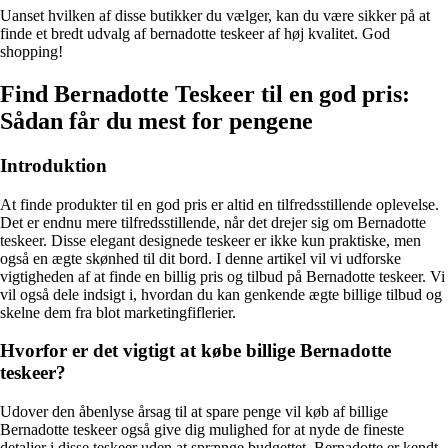
Uanset hvilken af disse butikker du vælger, kan du være sikker på at
finde et bredt udvalg af bernadotte teskeer af høj kvalitet. God
shopping!
Find Bernadotte Teskeer til en god pris:
Sådan får du mest for pengene
Introduktion
At finde produkter til en god pris er altid en tilfredsstillende oplevelse.
Det er endnu mere tilfredsstillende, når det drejer sig om Bernadotte
teskeer. Disse elegant designede teskeer er ikke kun praktiske, men
også en ægte skønhed til dit bord. I denne artikel vil vi udforske
vigtigheden af at finde en billig pris og tilbud på Bernadotte teskeer. Vi
vil også dele indsigt i, hvordan du kan genkende ægte billige tilbud og
skelne dem fra blot marketingfiflerier.
Hvorfor er det vigtigt at købe billige Bernadotte
teskeer?
Udover den åbenlyse årsag til at spare penge vil køb af billige
Bernadotte teskeer også give dig mulighed for at nyde de fineste
detaljer i disse teskeer uden at sprænge budgettet. Bernadotte er kendt