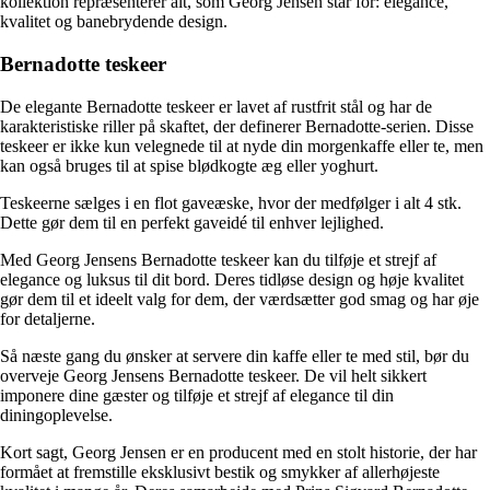
kollektion repræsenterer alt, som Georg Jensen står for: elegance,
kvalitet og banebrydende design.
Bernadotte teskeer
De elegante Bernadotte teskeer er lavet af rustfrit stål og har de
karakteristiske riller på skaftet, der definerer Bernadotte-serien. Disse
teskeer er ikke kun velegnede til at nyde din morgenkaffe eller te, men
kan også bruges til at spise blødkogte æg eller yoghurt.
Teskeerne sælges i en flot gaveæske, hvor der medfølger i alt 4 stk.
Dette gør dem til en perfekt gaveidé til enhver lejlighed.
Med Georg Jensens Bernadotte teskeer kan du tilføje et strejf af
elegance og luksus til dit bord. Deres tidløse design og høje kvalitet
gør dem til et ideelt valg for dem, der værdsætter god smag og har øje
for detaljerne.
Så næste gang du ønsker at servere din kaffe eller te med stil, bør du
overveje Georg Jensens Bernadotte teskeer. De vil helt sikkert
imponere dine gæster og tilføje et strejf af elegance til din
diningoplevelse.
Kort sagt, Georg Jensen er en producent med en stolt historie, der har
formået at fremstille eksklusivt bestik og smykker af allerhøjeste