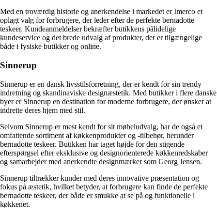
Med en troværdig historie og anerkendelse i markedet er Imerco et
oplagt valg for forbrugere, der leder efter de perfekte bernadotte
teskeer. Kundeanmeldelser bekræfter butikkens pålidelige
kundeservice og det brede udvalg af produkter, der er tilgængelige
både i fysiske butikker og online.
Sinnerup
Sinnerup er en dansk livsstilsforretning, der er kendt for sin trendy
indretning og skandinaviske designæstetik. Med butikker i flere danske
byer er Sinnerup en destination for moderne forbrugere, der ønsker at
indrette deres hjem med stil.
Selvom Sinnerup er mest kendt for sit møbeludvalg, har de også et
omfattende sortiment af køkkenprodukter og -tilbehør, herunder
bernadotte teskeer. Butikken har taget højde for den stigende
efterspørgsel efter eksklusive og designorienterede køkkenredskaber
og samarbejder med anerkendte designmærker som Georg Jensen.
Sinnerup tiltrækker kunder med deres innovative præsentation og
fokus på æstetik, hvilket betyder, at forbrugere kan finde de perfekte
bernadotte teskeer, der både er smukke at se på og funktionelle i
køkkenet.