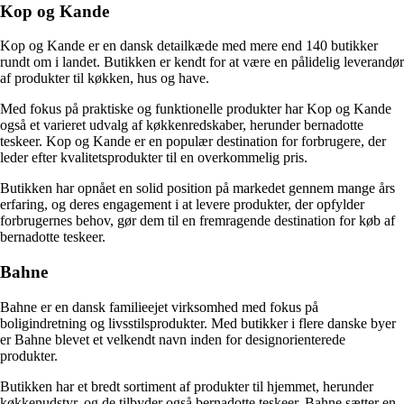
Kop og Kande
Kop og Kande er en dansk detailkæde med mere end 140 butikker
rundt om i landet. Butikken er kendt for at være en pålidelig leverandør
af produkter til køkken, hus og have.
Med fokus på praktiske og funktionelle produkter har Kop og Kande
også et varieret udvalg af køkkenredskaber, herunder bernadotte
teskeer. Kop og Kande er en populær destination for forbrugere, der
leder efter kvalitetsprodukter til en overkommelig pris.
Butikken har opnået en solid position på markedet gennem mange års
erfaring, og deres engagement i at levere produkter, der opfylder
forbrugernes behov, gør dem til en fremragende destination for køb af
bernadotte teskeer.
Bahne
Bahne er en dansk familieejet virksomhed med fokus på
boligindretning og livsstilsprodukter. Med butikker i flere danske byer
er Bahne blevet et velkendt navn inden for designorienterede
produkter.
Butikken har et bredt sortiment af produkter til hjemmet, herunder
køkkenudstyr, og de tilbyder også bernadotte teskeer. Bahne sætter en