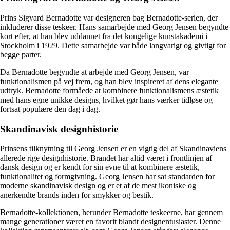
Prins Sigvard Bernadotte var designeren bag Bernadotte-serien, der
inkluderer disse teskeer. Hans samarbejde med Georg Jensen begyndte
kort efter, at han blev uddannet fra det kongelige kunstakademi i
Stockholm i 1929. Dette samarbejde var både langvarigt og givtigt for
begge parter.
Da Bernadotte begyndte at arbejde med Georg Jensen, var
funktionalismen på vej frem, og han blev inspireret af dens elegante
udtryk. Bernadotte formåede at kombinere funktionalismens æstetik
med hans egne unikke designs, hvilket gør hans værker tidløse og
fortsat populære den dag i dag.
Skandinavisk designhistorie
Prinsens tilknytning til Georg Jensen er en vigtig del af Skandinaviens
allerede rige designhistorie. Brandet har altid været i frontlinjen af
dansk design og er kendt for sin evne til at kombinere æstetik,
funktionalitet og formgivning. Georg Jensen har sat standarden for
moderne skandinavisk design og er et af de mest ikoniske og
anerkendte brands inden for smykker og bestik.
Bernadotte-kollektionen, herunder Bernadotte teskeerne, har gennem
mange generationer været en favorit blandt designentusiaster. Denne