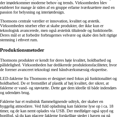
der imødekommer moderne behov og trends. Virksomheden blev
etableret for mange år siden af en gruppe erfarne iværksættere med en
passion for belysning og interiørdesign.
Thomsons centrale værdier er innovation, kvalitet og æstetik.
Virksomheden stræber efter at skabe produkter, der ikke kun er
teknologisk avancerede, men også æstetisk tiltalende og funktionelle.
Deres mål er at forbedre forbrugernes velvære og skabe den helt rigtige
stemning i ethvert rum.
Produktionsmetoder
Thomsons produkter er kendt for deres høje kvalitet, holdbarhed og
pålidelighed. Virksomheden har dedikerede produktionsfaciliteter, hvor
de forener avanceret teknologi med håndværksmæssig ekspertise.
LED-faklerne fra Thomsons er designet med fokus på funktionalitet og
holdbarhed. De er fremstillet af plastik af høj kvalitet, der sikrer, at
faklerne er vand- og støvtætte. Dette gør dem ideelle til både indendørs
og udendørs brug.
Faklerne har et realistisk flammelignende udtryk, der skaber en
hyggelig atmosfære. Ved fuld opladning kan faklerne lyse op i ca. 18
timer, og de kan nemt oplades via USB. Der medfølger også spyd og
bordfod, så du kan placere faklerne forskellige steder i haven og på