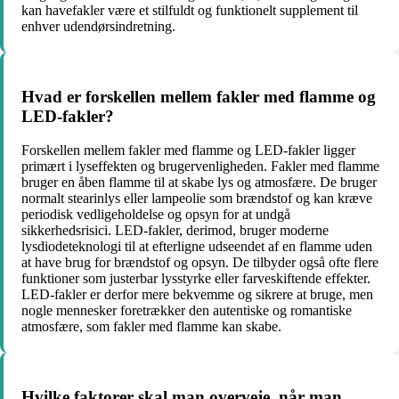
kan havefakler være et stilfuldt og funktionelt supplement til
enhver udendørsindretning.
Hvad er forskellen mellem fakler med flamme og
LED-fakler?
Forskellen mellem fakler med flamme og LED-fakler ligger
primært i lyseffekten og brugervenligheden. Fakler med flamme
bruger en åben flamme til at skabe lys og atmosfære. De bruger
normalt stearinlys eller lampeolie som brændstof og kan kræve
periodisk vedligeholdelse og opsyn for at undgå
sikkerhedsrisici. LED-fakler, derimod, bruger moderne
lysdiodeteknologi til at efterligne udseendet af en flamme uden
at have brug for brændstof og opsyn. De tilbyder også ofte flere
funktioner som justerbar lysstyrke eller farveskiftende effekter.
LED-fakler er derfor mere bekvemme og sikrere at bruge, men
nogle mennesker foretrækker den autentiske og romantiske
atmosfære, som fakler med flamme kan skabe.
Hvilke faktorer skal man overveje, når man