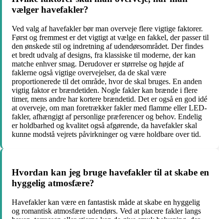
vælger havefakler?
Ved valg af havefakler bør man overveje flere vigtige faktorer.
Først og fremmest er det vigtigt at vælge en fakkel, der passer til
den ønskede stil og indretning af udendørsområdet. Der findes
et bredt udvalg af designs, fra klassiske til moderne, der kan
matche enhver smag. Derudover er størrelse og højde af
faklerne også vigtige overvejelser, da de skal være
proportionerede til det område, hvor de skal bruges. En anden
vigtig faktor er brændetiden. Nogle fakler kan brænde i flere
timer, mens andre har kortere brændetid. Det er også en god idé
at overveje, om man foretrækker fakler med flamme eller LED-
fakler, afhængigt af personlige præferencer og behov. Endelig
er holdbarhed og kvalitet også afgørende, da havefakler skal
kunne modstå vejrets påvirkninger og være holdbare over tid.
Hvordan kan jeg bruge havefakler til at skabe en
hyggelig atmosfære?
Havefakler kan være en fantastisk måde at skabe en hyggelig
og romantisk atmosfære udendørs. Ved at placere fakler langs