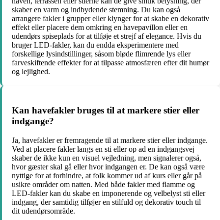
haven, terrassen eller stierne kan de give smuk belysning, der
skaber en varm og indbydende stemning. Du kan også
arrangere fakler i grupper eller klynger for at skabe en dekorativ
effekt eller placere dem omkring en havepavillon eller en
udendørs spiseplads for at tilføje et strejf af elegance. Hvis du
bruger LED-fakler, kan du endda eksperimentere med
forskellige lysindstillinger, såsom bløde flimrende lys eller
farveskiftende effekter for at tilpasse atmosfæren efter dit humør
og lejlighed.
Kan havefakler bruges til at markere stier eller
indgange?
Ja, havefakler er fremragende til at markere stier eller indgange.
Ved at placere fakler langs en sti eller op ad en indgangsvej
skaber de ikke kun en visuel vejledning, men signalerer også,
hvor gæster skal gå eller hvor indgangen er. De kan også være
nyttige for at forhindre, at folk kommer ud af kurs eller går på
usikre områder om natten. Med både fakler med flamme og
LED-fakler kan du skabe en imponerende og velbelyst sti eller
indgang, der samtidig tilføjer en stilfuld og dekorativ touch til
dit udendørsområde.