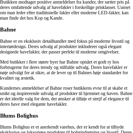
Butikken modtager positive anmeldelser fra kunder, der sætter pris på
deres omfattende udvalg af havefakler i forskellige prisklasser. Uanset
om man leder efter traditionelle fakler eller moderne LED-fakler, kan
man finde det hos Kop og Kande.
Bahne
Bahne er en eksklusiv detailhandler med fokus på moderne livsstil og
interiørdesign. Deres udvalg af produkter inkluderer også elegant
designede havefakler, der passer perfekt til moderne omgivelser.
Med butikker i flere større byer har Bahne opnået et godt ry hos
forbrugerne for deres trendy og stilfulde udvalg. Deres havefakler er
nøje udvalgt for at sikre, at de lever op til Bahnes høje standarder for
kvalitet og æstetik.
Kundernes anmeldelser af Bahne roser butikkens evne til at skabe et
unikt og inspirerende udvalg af produkter til hjemmet og haven. Bahne
er det ideelle valg for dem, der ønsker at tilføje et strejf af elegance til
deres have med elegante havefakler.
Illums Bolighus
Illums Bolighus er et anerkendt varehus, der er kendt for at tilbyde
eksklusive og luksuriøse produkter til boligindretning og livsstil. Deres