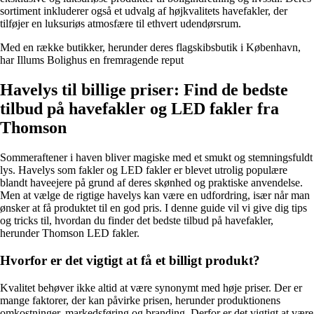
sortiment inkluderer også et udvalg af højkvalitets havefakler, der
tilføjer en luksuriøs atmosfære til ethvert udendørsrum.
Med en række butikker, herunder deres flagskibsbutik i København,
har Illums Bolighus en fremragende reput
Havelys til billige priser: Find de bedste
tilbud på havefakler og LED fakler fra
Thomson
Sommeraftener i haven bliver magiske med et smukt og stemningsfuldt
lys. Havelys som fakler og LED fakler er blevet utrolig populære
blandt haveejere på grund af deres skønhed og praktiske anvendelse.
Men at vælge de rigtige havelys kan være en udfordring, især når man
ønsker at få produktet til en god pris. I denne guide vil vi give dig tips
og tricks til, hvordan du finder det bedste tilbud på havefakler,
herunder Thomson LED fakler.
Hvorfor er det vigtigt at få et billigt produkt?
Kvalitet behøver ikke altid at være synonymt med høje priser. Der er
mange faktorer, der kan påvirke prisen, herunder produktionens
omkostninger, markedsføring og branding. Derfor er det vigtigt at være