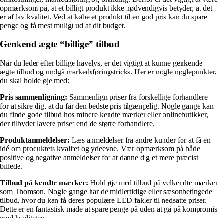
opmærksom på, at et billigt produkt ikke nødvendigvis betyder, at det
er af lav kvalitet. Ved at købe et produkt til en god pris kan du spare
penge og få mest muligt ud af dit budget.
Genkend ægte “billige” tilbud
Når du leder efter billige havelys, er det vigtigt at kunne genkende
ægte tilbud og undgå markedsføringstricks. Her er nogle nøglepunkter,
du skal holde øje med:
Pris sammenligning:
Sammenlign priser fra forskellige forhandlere
for at sikre dig, at du får den bedste pris tilgængelig. Nogle gange kan
du finde gode tilbud hos mindre kendte mærker eller onlinebutikker,
der tilbyder lavere priser end de større forhandlere.
Produktanmeldelser:
Læs anmeldelser fra andre kunder for at få en
idé om produktets kvalitet og ydeevne. Vær opmærksom på både
positive og negative anmeldelser for at danne dig et mere præcist
billede.
Tilbud på kendte mærker:
Hold øje med tilbud på velkendte mærker
som Thomson. Nogle gange har de midlertidige eller sæsonbetingede
tilbud, hvor du kan få deres populære LED fakler til nedsatte priser.
Dette er en fantastisk måde at spare penge på uden at gå på kompromis
med kvaliteten.