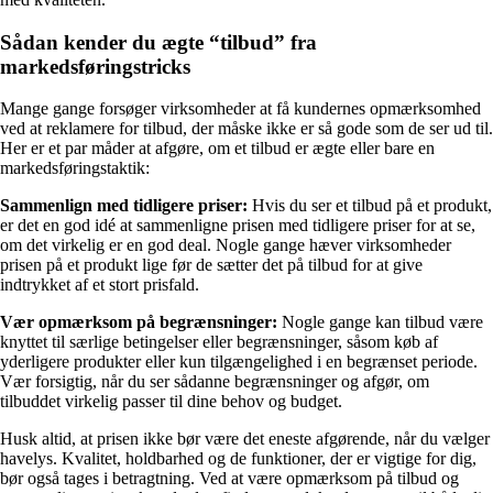
Sådan kender du ægte “tilbud” fra
markedsføringstricks
Mange gange forsøger virksomheder at få kundernes opmærksomhed
ved at reklamere for tilbud, der måske ikke er så gode som de ser ud til.
Her er et par måder at afgøre, om et tilbud er ægte eller bare en
markedsføringstaktik:
Sammenlign med tidligere priser:
Hvis du ser et tilbud på et produkt,
er det en god idé at sammenligne prisen med tidligere priser for at se,
om det virkelig er en god deal. Nogle gange hæver virksomheder
prisen på et produkt lige før de sætter det på tilbud for at give
indtrykket af et stort prisfald.
Vær opmærksom på begrænsninger:
Nogle gange kan tilbud være
knyttet til særlige betingelser eller begrænsninger, såsom køb af
yderligere produkter eller kun tilgængelighed i en begrænset periode.
Vær forsigtig, når du ser sådanne begrænsninger og afgør, om
tilbuddet virkelig passer til dine behov og budget.
Husk altid, at prisen ikke bør være det eneste afgørende, når du vælger
havelys. Kvalitet, holdbarhed og de funktioner, der er vigtige for dig,
bør også tages i betragtning. Ved at være opmærksom på tilbud og