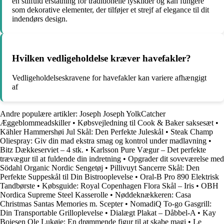
en stilfuld erstatning for traditionelle lyskilder og kan fungere
som dekorative elementer, der tilføjer et strejf af elegance til dit
indendørs design.
Hvilken vedligeholdelse kræver havefakler?
Vedligeholdelseskravene for havefakler kan variere afhængigt
af
Andre populære artikler:
Joseph Joseph YolkCatcher
Æggeblommeadskiller
•
Købsvejledning til Cook & Baker saksesæt
•
Kähler Hammershøi Jul Skål: Den Perfekte Juleskål
•
Steak Champ
Oliespray: Giv din mad ekstra smag og kontrol under madlavning
•
Bitz Dækkeserviet – 4 stk.
•
Karlsson Pure Vægur – Det perfekte
trævægur til at fuldende din indretning
•
Opgrader dit soveværelse med
Södahl Organic Nordic Sengetøj
•
Pillivuyt Sancerre Skål: Den
Perfekte Suppeskål til Din Bistrooplevelse
•
Oral-B Pro 890 Elektrisk
Tandbørste
•
Købsguide: Royal Copenhagen Flora Skål – Iris
•
OBH
Nordica Supreme Steel Kasserolle
•
Nøddeknækkeren: Casa
Christmas Santas Memories m. Scepter
•
NomadiQ To-go Gasgrill:
Din Transportable Grilloplevelse
•
Dialægt Plakat – Dåbbel-A
•
Kay
Bojesen Ole Lukøje: En drømmende figur til at skabe magi
•
Le