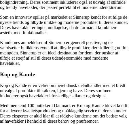
boligindretning. Deres sortiment inkluderer også et udvalg af stilfulde
og trendy havefakler, der passer perfekt til et moderne udendørsrum.
Som en innovativ spiller på markedet er Sinnerup kendt for at følge de
nyeste trends og tilbyde unikke og moderne produkter til deres kunder.
Deres havefakler er ingen undtagelse, da de formår at kombinere
æstetik med funktionalitet.
Kundernes anmeldelser af Sinnerup er generelt positive, og de
værdsætter butikkens evne til at tilbyde produkter, der skiller sig ud fra
mængden. Sinnerup er en ideel destination for dem, der ønsker at
tilføje et strejf af stil til deres udendørsområde med moderne
havefakler.
Kop og Kande
Kop og Kande er en velrenommeret dansk detailhandler med et bredt
udvalg af produkter til køkken, hjem og have. Deres sortiment
inkluderer også havefakler i forskellige stilarter og designs.
Med mere end 100 butikker i Danmark er Kop og Kande blevet kendt
for at levere kvalitetsprodukter og upåklagelig service til deres kunder.
Deres eksperter er altid klar til at rådgive kunderne om det bedste valg
af havefakler i henhold til deres behov og præferencer.