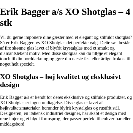
Erik Bagger a/s XO Shotglas – 4
stk
Vil du gerne imponere dine gæster med et elegant og stilfuldt shotglas?
Så er Erik Bagger a/s XO Shotglas det perfekte valg. Dette sæt består
af fire skønne glas lavet af blyfrit krystalglas med et smukt og
diamantslebent motiv. Med disse shotglas kan du tilføje et elegant
touch til din borddækning og gøre din næste fest eller årlige frokost til
noget helt specielt.
XO Shotglas – høj kvalitet og eksklusivt
design
Erik Bagger a/s er kendt for deres eksklusive og stilfulde produkter, og
XO Shotglas er ingen undtagelse. Disse glas er lavet af
højkvalitetsmaterialer, herunder blyfrit krystalglas og rustfrit stål.
Designeren, en italiensk industriel designer, har skabt et design med
rene linjer og et blødt formsprog, der passer perfekt til enhver bar eller
middagsbord.