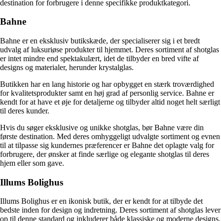
destination for forbrugere i denne specifikke produktkategori.
Bahne
Bahne er en eksklusiv butikskæde, der specialiserer sig i et bredt
udvalg af luksuriøse produkter til hjemmet. Deres sortiment af shotglas
er intet mindre end spektakulært, idet de tilbyder en bred vifte af
designs og materialer, herunder krystalglas.
Butikken har en lang historie og har opbygget en stærk troværdighed
for kvalitetsprodukter samt en høj grad af personlig service. Bahne er
kendt for at have et øje for detaljerne og tilbyder altid noget helt særligt
til deres kunder.
Hvis du søger eksklusive og unikke shotglas, bør Bahne være din
første destination. Med deres omhyggeligt udvalgte sortiment og evnen
til at tilpasse sig kundernes præferencer er Bahne det oplagte valg for
forbrugere, der ønsker at finde særlige og elegante shotglas til deres
hjem eller som gave.
Illums Bolighus
Illums Bolighus er en ikonisk butik, der er kendt for at tilbyde det
bedste inden for design og indretning. Deres sortiment af shotglas lever
op til denne standard og inkluderer både klassiske og moderne designs,