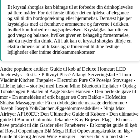
Et krystal shotglas kan bidrage til at forbedre din drinkoplevelse
på flere måder. For det første tilføjer det en følelse af elegance
og stil til din bordopdækning eller hjemmebar. Dernæst hjælper
krystalglas med at fremhæve aromaerne og farverne i drikken,
hvilket kan forbedre smagsoplevelsen. Krystalglas har ofte en
god vægt og balance, hvilket giver en behagelig fornemmelse,
når du nyder din drink. Alt i alt kan et krystal shotglas tilføje en
ekstra dimension af luksus og raffinement til dine festlige
lejligheder eller intime drinksammenkomster.
Andre populære artikler:
Guide til køb af Deluxe Homeart LED
Juletræslys – 6 stk.
•
Pillivuyt Plissé Aflangt Serveringsfad
•
Timm
Vladimir Kitchen Træpalet
•
Electrolux Pure C9 Poseløs Støvsuger
•
Lille højtaler – stor lyd med Lexon Mino Bluetooth Højtaler
•
Opdag
Tobakspigen Plakaten af Aage Sikker Hansen
•
Den perfekte gave til
mor
•
En anmeldelse af erik bagger a/s Core Bakke
•
HoMedics
Shiatsu Massagepude: Få en dybdegående massage derhjemme
•
Joseph Joseph YolkCatcher Æggeblommeadskiller
•
Ninja Max
Airfryer AF160EU: Den Ultimative Guide til Købere
•
Den ultimative
guide til Bodum Columbia Tekande
•
Kay Bojesen Flag – Et must-
have produkt til din Garder eller Fanebærer
•
Et komplet guide til køb
af Royal Copenhagen Blå Mega Riflet Opbevaringskrukke m. låg
•
Guide til Georg Jensen Wine Vinkøler – Server din vin med stil
•