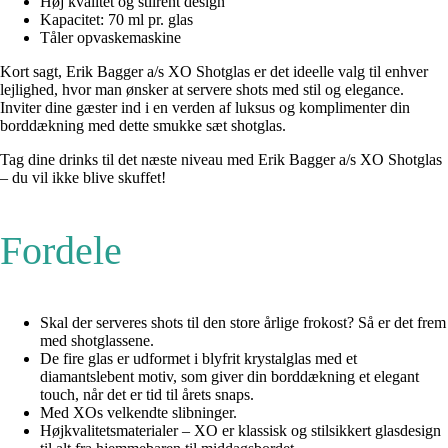
Høj kvalitet og stilrent design
Kapacitet: 70 ml pr. glas
Tåler opvaskemaskine
Kort sagt, Erik Bagger a/s XO Shotglas er det ideelle valg til enhver
lejlighed, hvor man ønsker at servere shots med stil og elegance.
Inviter dine gæster ind i en verden af luksus og komplimenter din
borddækning med dette smukke sæt shotglas.
Tag dine drinks til det næste niveau med Erik Bagger a/s XO Shotglas
– du vil ikke blive skuffet!
Fordele
Skal der serveres shots til den store årlige frokost? Så er det frem
med shotglassene.
De fire glas er udformet i blyfrit krystalglas med et
diamantslebent motiv, som giver din borddækning et elegant
touch, når det er tid til årets snaps.
Med XOs velkendte slibninger.
Højkvalitetsmaterialer – XO er klassisk og stilsikkert glasdesign