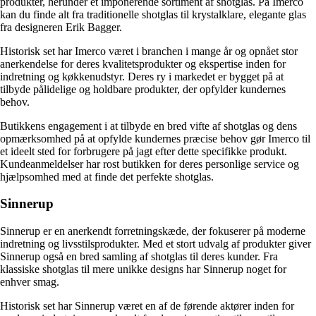
produkter, herunder et imponerende sortiment af shotglas. På Imerco
kan du finde alt fra traditionelle shotglas til krystalklare, elegante glas
fra designeren Erik Bagger.
Historisk set har Imerco været i branchen i mange år og opnået stor
anerkendelse for deres kvalitetsprodukter og ekspertise inden for
indretning og køkkenudstyr. Deres ry i markedet er bygget på at
tilbyde pålidelige og holdbare produkter, der opfylder kundernes
behov.
Butikkens engagement i at tilbyde en bred vifte af shotglas og dens
opmærksomhed på at opfylde kundernes præcise behov gør Imerco til
et ideelt sted for forbrugere på jagt efter dette specifikke produkt.
Kundeanmeldelser har rost butikken for deres personlige service og
hjælpsomhed med at finde det perfekte shotglas.
Sinnerup
Sinnerup er en anerkendt forretningskæde, der fokuserer på moderne
indretning og livsstilsprodukter. Med et stort udvalg af produkter giver
Sinnerup også en bred samling af shotglas til deres kunder. Fra
klassiske shotglas til mere unikke designs har Sinnerup noget for
enhver smag.
Historisk set har Sinnerup været en af de førende aktører inden for