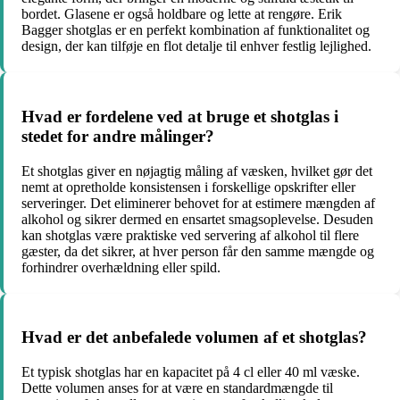
bordet. Glasene er også holdbare og lette at rengøre. Erik
Bagger shotglas er en perfekt kombination af funktionalitet og
design, der kan tilføje en flot detalje til enhver festlig lejlighed.
Hvad er fordelene ved at bruge et shotglas i
stedet for andre målinger?
Et shotglas giver en nøjagtig måling af væsken, hvilket gør det
nemt at opretholde konsistensen i forskellige opskrifter eller
serveringer. Det eliminerer behovet for at estimere mængden af ​​
alkohol og sikrer dermed en ensartet smagsoplevelse. Desuden
kan shotglas være praktiske ved servering af alkohol til flere
gæster, da det sikrer, at hver person får den samme mængde og
forhindrer overhældning eller spild.
Hvad er det anbefalede volumen af et shotglas?
Et typisk shotglas har en kapacitet på 4 cl eller 40 ml væske.
Dette volumen anses for at være en standardmængde til