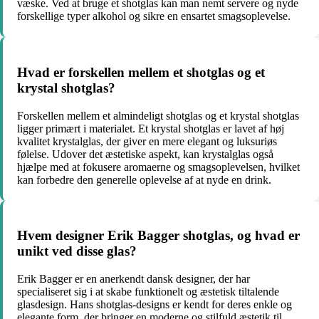
væske. Ved at bruge et shotglas kan man nemt servere og nyde
forskellige typer alkohol og sikre en ensartet smagsoplevelse.
Hvad er forskellen mellem et shotglas og et
krystal shotglas?
Forskellen mellem et almindeligt shotglas og et krystal shotglas
ligger primært i materialet. Et krystal shotglas er lavet af høj
kvalitet krystalglas, der giver en mere elegant og luksuriøs
følelse. Udover det æstetiske aspekt, kan krystalglas også
hjælpe med at fokusere aromaerne og smagsoplevelsen, hvilket
kan forbedre den generelle oplevelse af at nyde en drink.
Hvem designer Erik Bagger shotglas, og hvad er
unikt ved disse glas?
Erik Bagger er en anerkendt dansk designer, der har
specialiseret sig i at skabe funktionelt og æstetisk tiltalende
glasdesign. Hans shotglas-designs er kendt for deres enkle og
elegante form, der bringer en moderne og stilfuld æstetik til