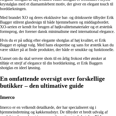
krystalglas med et diamantslebent motiv, der giver en elegant touch til
borddækningen.
Med brandet XO og deres eksklusive bar- og drinksserie tilbyder Erik
Bagger stilrent glasdesign til både hjemmebaren og middagsbordet.
XO-serien er kendt for brugen af højkvalitetsmaterialer og et æstetisk
formsprog, der forener dansk minimalisme med international elegance.
Hvis du er på udkig efter elegante shotglas af høj kvalitet, er Erik
Bagger et oplagt valg. Med hans ekspertise og sans for æstetik kan du
være sikker på at finde produkter, der både er smukke og funktionelle.
Uanset om du skal servere shots til en årlig frokost eller ønsker at
tilføje et strejf af elegance til din borddækning, er Erik Baggers
shotglas en ideel løsning.
En omfattende oversigt over forskellige
butikker – den ultimative guide
Imerco
Imerco er en velkendt detailkæde, der har specialiseret sig i
hjemmeindretning og køkkenudstyr. De tilbyder et bredt udvalg af