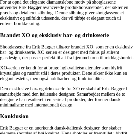
For at opnå det elegante diamantslebne motiv på shotglassene
anvender Erik Bagger avancerede produktionsmetoder, der sikrer en
præcis og detaljeret slibning. Denne slibning giver shotglassene et
eksklusivt og stilfuldt udseende, der vil tilføje et elegant touch til
enhver borddækning.
Brandet XO og eksklusiv bar- og drinksserie
Shotglassene fra Erik Bagger tilhører brandet XO, som er en eksklusiv
bar- og drinksserie. XO-serien er designet med fokus på stilrent
glasdesign, der passer perfekt til alt fra hjemmebaren til middagsbordet.
XO-serien er kendt for at bruge højkvalitetsmaterialer som blyfrit
krystalglas og rustfrit stål i deres produkter. Dette sikrer ikke kun en
elegant æstetik, men også holdbarhed og funktionalitet.
Den eksklusive bar- og drinksserie fra XO er skabt af Erik Bagger i
samarbejde med den italienske designer. Samarbejdet mellem de to
designere har resulteret i en serie af produkter, der forener dansk
minimalisme med internationalt design.
Konklusion
Erik Bagger er en anerkendt dansk-italiensk designer, der skaber
elegante shotglas af høj kvalitet. Hans shotglas er fremstillet i blyfrit