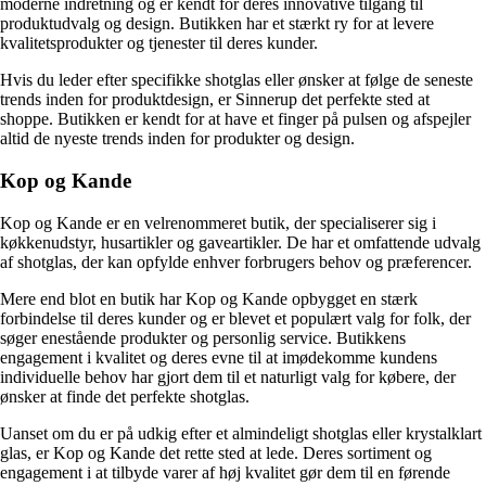
moderne indretning og er kendt for deres innovative tilgang til
produktudvalg og design. Butikken har et stærkt ry for at levere
kvalitetsprodukter og tjenester til deres kunder.
Hvis du leder efter specifikke shotglas eller ønsker at følge de seneste
trends inden for produktdesign, er Sinnerup det perfekte sted at
shoppe. Butikken er kendt for at have et finger på pulsen og afspejler
altid de nyeste trends inden for produkter og design.
Kop og Kande
Kop og Kande er en velrenommeret butik, der specialiserer sig i
køkkenudstyr, husartikler og gaveartikler. De har et omfattende udvalg
af shotglas, der kan opfylde enhver forbrugers behov og præferencer.
Mere end blot en butik har Kop og Kande opbygget en stærk
forbindelse til deres kunder og er blevet et populært valg for folk, der
søger enestående produkter og personlig service. Butikkens
engagement i kvalitet og deres evne til at imødekomme kundens
individuelle behov har gjort dem til et naturligt valg for købere, der
ønsker at finde det perfekte shotglas.
Uanset om du er på udkig efter et almindeligt shotglas eller krystalklart
glas, er Kop og Kande det rette sted at lede. Deres sortiment og
engagement i at tilbyde varer af høj kvalitet gør dem til en førende