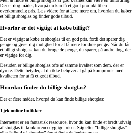
Men at finde et billigt shotglas af god kvalitet kan være en udfordring.
Der er dog måder, hvorpå du kan få et godt produkt til en
overkommelig pris. Læs videre for at lære mere om, hvordan du køber
et billigt shotglas og finder gode tilbud.
Hvorfor er det vigtigt at købe billigt?
Det er vigtigt at købe et shotglas til en god pris, fordi det sparer dig
penge og giver dig mulighed for at få mere for dine penge. Når du får
et billigt shotglas, kan du bruge de penge, du sparer, på andre ting, der
er vigtige for dig.
Desuden er billige shotglas ofte af samme kvalitet som dem, der er
dyrere. Dette betyder, at du ikke behøver at gå på kompromis med
kvaliteten for at få et godt tilbud.
Hvordan finder du billige shotglas?
Der er flere måder, hvorpå du kan finde billige shotglas:
Tjek online butikker
Internettet er en fantastisk ressource, hvor du kan finde et bredt udvalg
af shotglas til konkurrencedygtige priser. Søg efter “billige shotglas”
eller “tilbud på shotglas” for at finde de bedste priser.