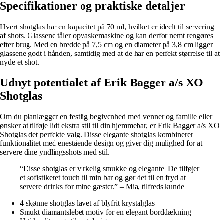
Specifikationer og praktiske detaljer
Hvert shotglas har en kapacitet på 70 ml, hvilket er ideelt til servering
af shots. Glassene tåler opvaskemaskine og kan derfor nemt rengøres
efter brug. Med en bredde på 7,5 cm og en diameter på 3,8 cm ligger
glassene godt i hånden, samtidig med at de har en perfekt størrelse til at
nyde et shot.
Udnyt potentialet af Erik Bagger a/s XO
Shotglas
Om du planlægger en festlig begivenhed med venner og familie eller
ønsker at tilføje lidt ekstra stil til din hjemmebar, er Erik Bagger a/s XO
Shotglas det perfekte valg. Disse elegante shotglas kombinerer
funktionalitet med enestående design og giver dig mulighed for at
servere dine yndlingsshots med stil.
“Disse shotglas er virkelig smukke og elegante. De tilføjer
et sofistikeret touch til min bar og gør det til en fryd at
servere drinks for mine gæster.” – Mia, tilfreds kunde
4 skønne shotglas lavet af blyfrit krystalglas
Smukt diamantslebet motiv for en elegant borddækning