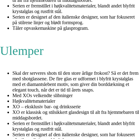
til alt fra hjemmebaren til middagsbordet.
Serien er fremstillet i højkvalitetsmaterialer, blandt andet blyfrit
krystalglas og rustfrit stål.
Serien er designet af den italienske designer, som har fokuseret
på stilrene linjer og blødt formsprog.
Tåler opvaskemaskine på glasprogram.
Ulemper
Skal der serveres shots til den store årlige frokost? Så er det frem
med shotglassene. De fire glas er udformet i blyfrit krystalglas
med et diamantslebent motiv, som giver din borddækning et
elegant touch, når det er tid til årets snaps.
Med XOs velkendte slibninger
Højkvalitetsmaterialer
XO – eksklusiv bar- og drinksserie
XO er klassisk og stilsikkert glasdesign til alt fra hjemmebaren til
middagsbordet.
Serien er fremstillet i højkvalitetsmaterialer, blandt andet blyfrit
krystalglas og rustfrit stål.
Serien er designet af den italienske designer, som har fokuseret