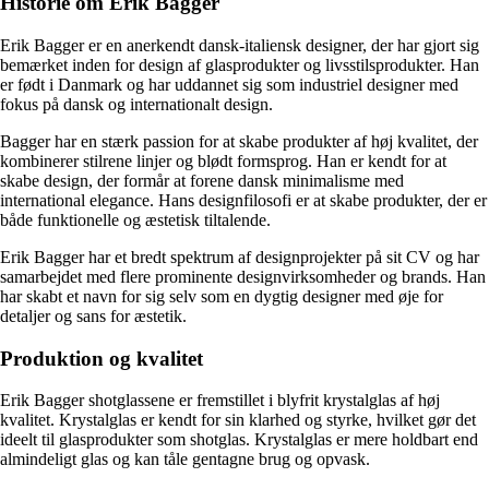
Historie om Erik Bagger
Erik Bagger er en anerkendt dansk-italiensk designer, der har gjort sig
bemærket inden for design af glasprodukter og livsstilsprodukter. Han
er født i Danmark og har uddannet sig som industriel designer med
fokus på dansk og internationalt design.
Bagger har en stærk passion for at skabe produkter af høj kvalitet, der
kombinerer stilrene linjer og blødt formsprog. Han er kendt for at
skabe design, der formår at forene dansk minimalisme med
international elegance. Hans designfilosofi er at skabe produkter, der er
både funktionelle og æstetisk tiltalende.
Erik Bagger har et bredt spektrum af designprojekter på sit CV og har
samarbejdet med flere prominente designvirksomheder og brands. Han
har skabt et navn for sig selv som en dygtig designer med øje for
detaljer og sans for æstetik.
Produktion og kvalitet
Erik Bagger shotglassene er fremstillet i blyfrit krystalglas af høj
kvalitet. Krystalglas er kendt for sin klarhed og styrke, hvilket gør det
ideelt til glasprodukter som shotglas. Krystalglas er mere holdbart end
almindeligt glas og kan tåle gentagne brug og opvask.