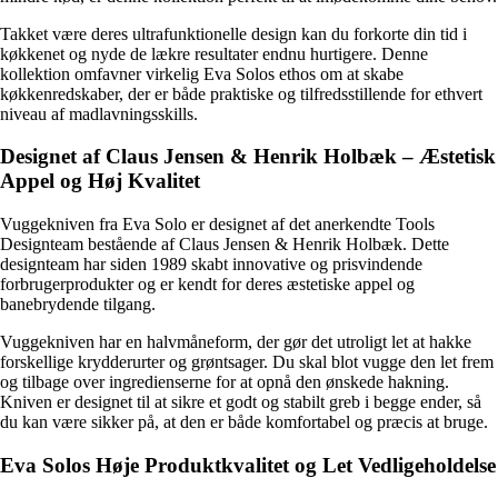
Takket være deres ultrafunktionelle design kan du forkorte din tid i
køkkenet og nyde de lækre resultater endnu hurtigere. Denne
kollektion omfavner virkelig Eva Solos ethos om at skabe
køkkenredskaber, der er både praktiske og tilfredsstillende for ethvert
niveau af madlavningsskills.
Designet af Claus Jensen & Henrik Holbæk – Æstetisk
Appel og Høj Kvalitet
Vuggekniven fra Eva Solo er designet af det anerkendte Tools
Designteam bestående af Claus Jensen & Henrik Holbæk. Dette
designteam har siden 1989 skabt innovative og prisvindende
forbrugerprodukter og er kendt for deres æstetiske appel og
banebrydende tilgang.
Vuggekniven har en halvmåneform, der gør det utroligt let at hakke
forskellige krydderurter og grøntsager. Du skal blot vugge den let frem
og tilbage over ingredienserne for at opnå den ønskede hakning.
Kniven er designet til at sikre et godt og stabilt greb i begge ender, så
du kan være sikker på, at den er både komfortabel og præcis at bruge.
Eva Solos Høje Produktkvalitet og Let Vedligeholdelse