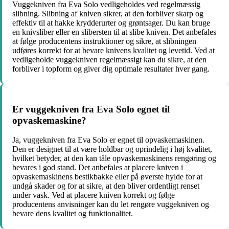
Vuggekniven fra Eva Solo vedligeholdes ved regelmæssig
slibning. Slibning af kniven sikrer, at den forbliver skarp og
effektiv til at hakke krydderurter og grøntsager. Du kan bruge
en knivsliber eller en slibersten til at slibe kniven. Det anbefales
at følge producentens instruktioner og sikre, at slibningen
udføres korrekt for at bevare knivens kvalitet og levetid. Ved at
vedligeholde vuggekniven regelmæssigt kan du sikre, at den
forbliver i topform og giver dig optimale resultater hver gang.
Er vuggekniven fra Eva Solo egnet til
opvaskemaskine?
Ja, vuggekniven fra Eva Solo er egnet til opvaskemaskinen.
Den er designet til at være holdbar og oprindelig i høj kvalitet,
hvilket betyder, at den kan tåle opvaskemaskinens rengøring og
bevares i god stand. Det anbefales at placere kniven i
opvaskemaskinens bestikbakke eller på øverste hylde for at
undgå skader og for at sikre, at den bliver ordentligt renset
under vask. Ved at placere kniven korrekt og følge
producentens anvisninger kan du let rengøre vuggekniven og
bevare dens kvalitet og funktionalitet.