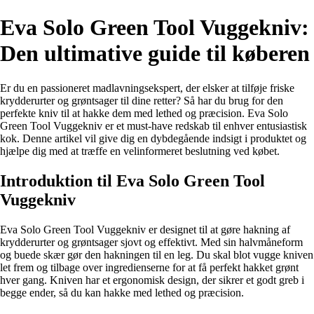
Eva Solo Green Tool Vuggekniv:
Den ultimative guide til køberen
Er du en passioneret madlavningsekspert, der elsker at tilføje friske
krydderurter og grøntsager til dine retter? Så har du brug for den
perfekte kniv til at hakke dem med lethed og præcision. Eva Solo
Green Tool Vuggekniv er et must-have redskab til enhver entusiastisk
kok. Denne artikel vil give dig en dybdegående indsigt i produktet og
hjælpe dig med at træffe en velinformeret beslutning ved købet.
Introduktion til Eva Solo Green Tool
Vuggekniv
Eva Solo Green Tool Vuggekniv er designet til at gøre hakning af
krydderurter og grøntsager sjovt og effektivt. Med sin halvmåneform
og buede skær gør den hakningen til en leg. Du skal blot vugge kniven
let frem og tilbage over ingredienserne for at få perfekt hakket grønt
hver gang. Kniven har et ergonomisk design, der sikrer et godt greb i
begge ender, så du kan hakke med lethed og præcision.