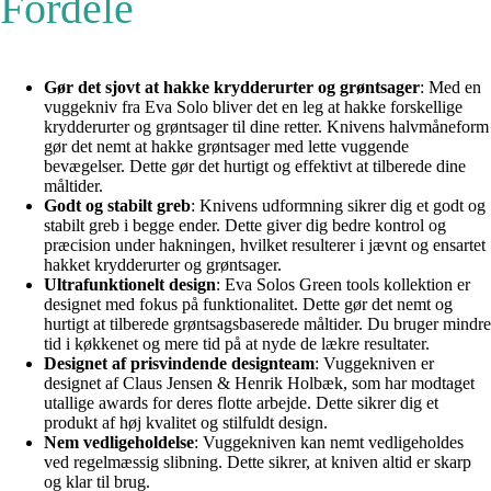
Fordele
Gør det sjovt at hakke krydderurter og grøntsager
: Med en
vuggekniv fra Eva Solo bliver det en leg at hakke forskellige
krydderurter og grøntsager til dine retter. Knivens halvmåneform
gør det nemt at hakke grøntsager med lette vuggende
bevægelser. Dette gør det hurtigt og effektivt at tilberede dine
måltider.
Godt og stabilt greb
: Knivens udformning sikrer dig et godt og
stabilt greb i begge ender. Dette giver dig bedre kontrol og
præcision under hakningen, hvilket resulterer i jævnt og ensartet
hakket krydderurter og grøntsager.
Ultrafunktionelt design
: Eva Solos Green tools kollektion er
designet med fokus på funktionalitet. Dette gør det nemt og
hurtigt at tilberede grøntsagsbaserede måltider. Du bruger mindre
tid i køkkenet og mere tid på at nyde de lækre resultater.
Designet af prisvindende designteam
: Vuggekniven er
designet af Claus Jensen & Henrik Holbæk, som har modtaget
utallige awards for deres flotte arbejde. Dette sikrer dig et
produkt af høj kvalitet og stilfuldt design.
Nem vedligeholdelse
: Vuggekniven kan nemt vedligeholdes
ved regelmæssig slibning. Dette sikrer, at kniven altid er skarp
og klar til brug.