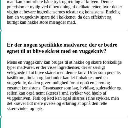
man kan kontrollere både tryk og retning af kniven. Denne
præcision er nyttig ved tilberedning af delikate retter, hvor det er
vigtigt at bevare ingrediensernes tekstur og konsistens. Endelig
kan en vuggekniv spare tid i køkkenet, da den effektivt og
hurtigt kan hakke store mængder mad.
Er der nogen specifikke madvarer, der er bedre
egnet til at blive skåret med en vuggekniv?
Mens en vuggekniv kan bruges til at hakke og skære forskellige
typer madvarer, er der visse ingredienser, der er særligt
velegnede til at blive skåret med denne kniv. Urter som persille,
basilikum, timian og koriander kan let finhakkes med en
vuggekniv, da den giver mulighed for at opnå en jævn og
ensartet konsistens. Grøntsager som løg, hvidløg, gulerødder og
selleri kan også nemt skæres i små stykker ved hjælp af
vuggekniven. Fisk og kød kan også skæres i fine stykker, men
det kræver lidt mere øvelse og erfaring at opnå den rette
skærevinkel og tryk.