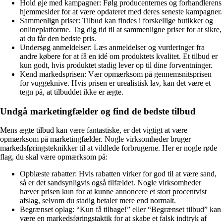
Hold øje med kampagner: Følg producenternes og forhandlerens
hjemmesider for at være opdateret med deres seneste kampagner.
Sammenlign priser: Tilbud kan findes i forskellige butikker og
onlineplatforme. Tag dig tid til at sammenligne priser for at sikre,
at du får den bedste pris.
Undersøg anmeldelser: Læs anmeldelser og vurderinger fra
andre købere for at få en idé om produktets kvalitet. Et tilbud er
kun godt, hvis produktet stadig lever op til dine forventninger.
Kend markedsprisen: Vær opmærksom på gennemsnitsprisen
for vuggeknive. Hvis prisen er urealistisk lav, kan det være et
tegn på, at tilbuddet ikke er ægte.
Undgå marketingfælder og find de bedste tilbud
Mens ægte tilbud kan være fantastiske, er det vigtigt at være
opmærksom på marketingfælder. Nogle virksomheder bruger
markedsføringsteknikker til at vildlede forbrugerne. Her er nogle røde
flag, du skal være opmærksom på:
Opblæste rabatter: Hvis rabatten virker for god til at være sand,
så er det sandsynligvis også tilfældet. Nogle virksomheder
hæver prisen kun for at kunne annoncere et stort procentvist
afslag, selvom du stadig betaler mere end normalt.
Begrænset oplag: “Kun få tilbage!” eller “Begrænset tilbud” kan
være en markedsføringstaktik for at skabe et falsk indtryk af