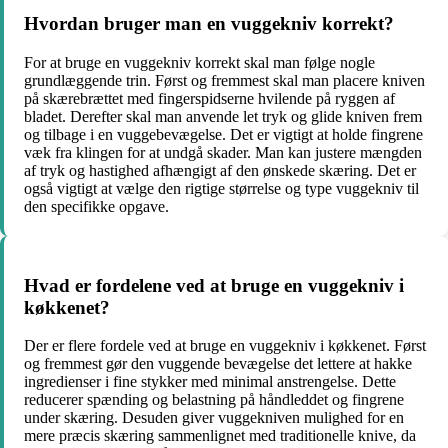
Hvordan bruger man en vuggekniv korrekt?
For at bruge en vuggekniv korrekt skal man følge nogle
grundlæggende trin. Først og fremmest skal man placere kniven
på skærebrættet med fingerspidserne hvilende på ryggen af ​​
bladet. Derefter skal man anvende let tryk og glide kniven frem
og tilbage i en vuggebevægelse. Det er vigtigt at holde fingrene
væk fra klingen for at undgå skader. Man kan justere mængden
af tryk og hastighed afhængigt af den ønskede skæring. Det er
også vigtigt at vælge den rigtige størrelse og type vuggekniv til
den specifikke opgave.
Hvad er fordelene ved at bruge en vuggekniv i
køkkenet?
Der er flere fordele ved at bruge en vuggekniv i køkkenet. Først
og fremmest gør den vuggende bevægelse det lettere at hakke
ingredienser i fine stykker med minimal anstrengelse. Dette
reducerer spænding og belastning på håndleddet og fingrene
under skæring. Desuden giver vuggekniven mulighed for en
mere præcis skæring sammenlignet med traditionelle knive, da