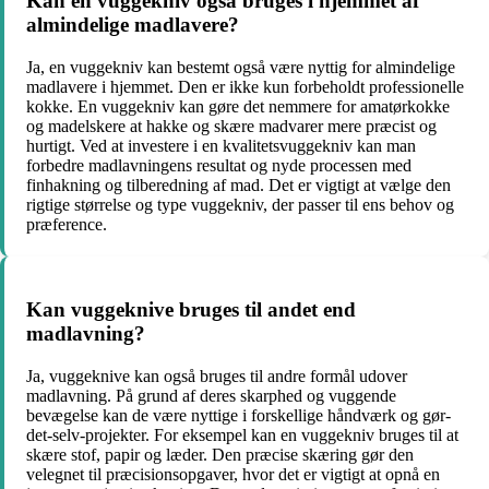
Kan en vuggekniv også bruges i hjemmet af
almindelige madlavere?
Ja, en vuggekniv kan bestemt også være nyttig for almindelige
madlavere i hjemmet. Den er ikke kun forbeholdt professionelle
kokke. En vuggekniv kan gøre det nemmere for amatørkokke
og madelskere at hakke og skære madvarer mere præcist og
hurtigt. Ved at investere i en kvalitetsvuggekniv kan man
forbedre madlavningens resultat og nyde processen med
finhakning og tilberedning af mad. Det er vigtigt at vælge den
rigtige størrelse og type vuggekniv, der passer til ens behov og
præference.
Kan vuggeknive bruges til andet end
madlavning?
Ja, vuggeknive kan også bruges til andre formål udover
madlavning. På grund af deres skarphed og vuggende
bevægelse kan de være nyttige i forskellige håndværk og gør-
det-selv-projekter. For eksempel kan en vuggekniv bruges til at
skære stof, papir og læder. Den præcise skæring gør den
velegnet til præcisionsopgaver, hvor det er vigtigt at opnå en