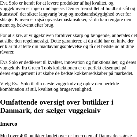
Eva Solo er kendt for at levere produkter af høj kvalitet, og
vuggekniven er ingen undtagelse. Den er fremstillet af holdbart stål og
kunststof, der sikrer langvarig brug og modstandsdygtighed over for
slitage. Kniven er også opvaskemaskinsikker, så du kan rengøre den
nemt og bekvemt efter brug.
For at sikre, at vuggekniven forbliver skarp og fængende, anbefales det
at slibe den regelmæssigt. Dette garanterer, at du altid har en kniv, der
er klar til at lette din madlavningsoplevelse og få det bedste ud af dine
råvarer.
Eva Solo er dedikeret til kvalitet, innovation og funktionalitet, og deres
vuggekniv fra Green Tools kollektionen er et perfekt eksempel på
deres engagement i at skabe de bedste køkkenredskaber på markedet.
Vælg Eva Solo til din næste vuggekniv og oplev den perfekte
kombination af stil, kvalitet og brugervenlighed.
Omfattende oversigt over butikker i
Danmark, der sælger vuggekniv
Imerco
Med over 400 butikker landet over er Imerco en af ​​Danmarks største