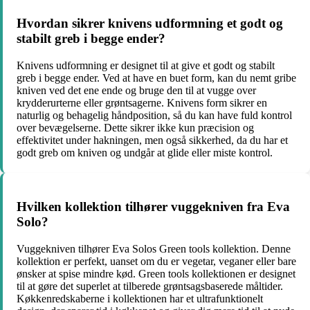
Hvordan sikrer knivens udformning et godt og
stabilt greb i begge ender?
Knivens udformning er designet til at give et godt og stabilt
greb i begge ender. Ved at have en buet form, kan du nemt gribe
kniven ved det ene ende og bruge den til at vugge over
krydderurterne eller grøntsagerne. Knivens form sikrer en
naturlig og behagelig håndposition, så du kan have fuld kontrol
over bevægelserne. Dette sikrer ikke kun præcision og
effektivitet under hakningen, men også sikkerhed, da du har et
godt greb om kniven og undgår at glide eller miste kontrol.
Hvilken kollektion tilhører vuggekniven fra Eva
Solo?
Vuggekniven tilhører Eva Solos Green tools kollektion. Denne
kollektion er perfekt, uanset om du er vegetar, veganer eller bare
ønsker at spise mindre kød. Green tools kollektionen er designet
til at gøre det superlet at tilberede grøntsagsbaserede måltider.
Køkkenredskaberne i kollektionen har et ultrafunktionelt