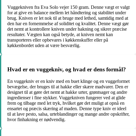
Vuggekniven fra Eva Solo vejer 150 gram. Denne vægt er valgt
for at give en balance mellem let håndtering og stabilitet under
brug. Kniven er let nok til at bruge med lethed, samtidig med at
den har en fornemmelse af soliditet og kvalitet. Denne vægt gør
det nemt at kontrollere kniven under hakning og sikrer præcise
resultater. Vægten kan også betyde, at kniven nemt kan
transporteres eller opbevares i køkkenskuffer eller på
køkkenbordet uden at være besværlig.
Hvad er en vuggekniv, og hvad er dens formål?
En vuggekniv er en kniv med en buet klinge og en vuggeformet
bevægelse, der bruges til at hakke eller skære madvarer. Den er
designet til at gøre det nemt at hakke urter, grøntsager og andre
ingredienser i fine stykker. Vuggekniven fungerer ved at glide
frem og tilbage med let tryk, hvilket gør det muligt at opnå en
ensartet og præcis skæring af maden. Denne type kniv er ideel
til at lave pesto, salsa, urteblandinger og mange andre opskrifter,
hvor finhakning er nødvendig.