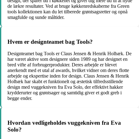
design, der sparer tid i køkkenet og giver dig mere tid til at nyde
de lækre resultater. Ved at bruge køkkenredskaberne fra Green
tools kollektionen kan du let tilberede grøntsagsretter og opnå
smagfulde og sunde måltider.
Hvem er designteamet bag Tools?
Designteamet bag Tools er Claus Jensen & Henrik Holbæk. De
har været aktive som designere siden 1989 og har designet en
bred vifte af forbrugerprodukter. Deres arbejde er blevet
anerkendt med et utal af awards, hvilket vidner om deres flotte
arbejde og ekspertise inden for design. Claus Jensen & Henrik
Holbæk har skabt et funktionelt og æstetisk tilfredsstillende
design med vuggekniven fra Eva Solo, der effektivt hakker
krydderurter og grøntsager og samtidig giver et godt greb i
begge ender.
Hvordan vedligeholdes vuggekniven fra Eva
Solo?