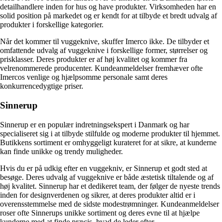
detailhandlere inden for hus og have produkter. Virksomheden har en
solid position på markedet og er kendt for at tilbyde et bredt udvalg af
produkter i forskellige kategorier.
Når det kommer til vuggeknive, skuffer Imerco ikke. De tilbyder et
omfattende udvalg af vuggeknive i forskellige former, størrelser og
prisklasser. Deres produkter er af høj kvalitet og kommer fra
velrenommerede producenter. Kundeanmeldelser fremhæver ofte
Imercos venlige og hjælpsomme personale samt deres
konkurrencedygtige priser.
Sinnerup
Sinnerup er en populær indretningsekspert i Danmark og har
specialiseret sig i at tilbyde stilfulde og moderne produkter til hjemmet.
Butikkens sortiment er omhyggeligt kurateret for at sikre, at kunderne
kan finde unikke og trendy muligheder.
Hvis du er på udkig efter en vuggekniv, er Sinnerup et godt sted at
besøge. Deres udvalg af vuggeknive er både æstetisk tiltalende og af
høj kvalitet. Sinnerup har et dedikeret team, der følger de nyeste trends
inden for designverdenen og sikrer, at deres produkter altid er i
overensstemmelse med de sidste modestrømninger. Kundeanmeldelser
roser ofte Sinnerups unikke sortiment og deres evne til at hjælpe
kunderne med at finde præcis, hvad de leder efter.