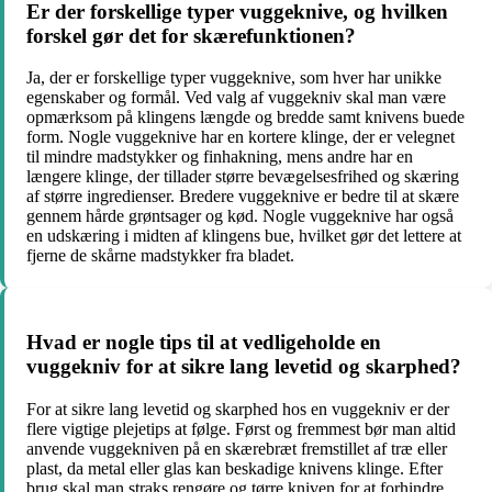
Er der forskellige typer vuggeknive, og hvilken
forskel gør det for skærefunktionen?
Ja, der er forskellige typer vuggeknive, som hver har unikke
egenskaber og formål. Ved valg af vuggekniv skal man være
opmærksom på klingens længde og bredde samt knivens buede
form. Nogle vuggeknive har en kortere klinge, der er velegnet
til mindre madstykker og finhakning, mens andre har en
længere klinge, der tillader større bevægelsesfrihed og skæring
af større ingredienser. Bredere vuggeknive er bedre til at skære
gennem hårde grøntsager og kød. Nogle vuggeknive har også
en udskæring i midten af klingens bue, hvilket gør det lettere at
fjerne de skårne madstykker fra bladet.
Hvad er nogle tips til at vedligeholde en
vuggekniv for at sikre lang levetid og skarphed?
For at sikre lang levetid og skarphed hos en vuggekniv er der
flere vigtige plejetips at følge. Først og fremmest bør man altid
anvende vuggekniven på en skærebræt fremstillet af træ eller
plast, da metal eller glas kan beskadige knivens klinge. Efter
brug skal man straks rengøre og tørre kniven for at forhindre