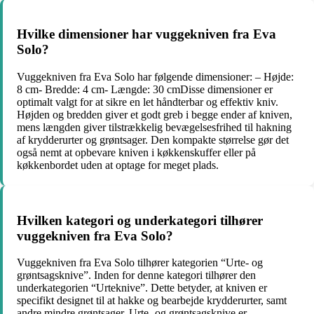
Hvilke dimensioner har vuggekniven fra Eva
Solo?
Vuggekniven fra Eva Solo har følgende dimensioner: – Højde:
8 cm- Bredde: 4 cm- Længde: 30 cmDisse dimensioner er
optimalt valgt for at sikre en let håndterbar og effektiv kniv.
Højden og bredden giver et godt greb i begge ender af kniven,
mens længden giver tilstrækkelig bevægelsesfrihed til hakning
af krydderurter og grøntsager. Den kompakte størrelse gør det
også nemt at opbevare kniven i køkkenskuffer eller på
køkkenbordet uden at optage for meget plads.
Hvilken kategori og underkategori tilhører
vuggekniven fra Eva Solo?
Vuggekniven fra Eva Solo tilhører kategorien “Urte- og
grøntsagsknive”. Inden for denne kategori tilhører den
underkategorien “Urteknive”. Dette betyder, at kniven er
specifikt designet til at hakke og bearbejde krydderurter, samt
andre mindre grøntsager. Urte- og grøntsagsknive er