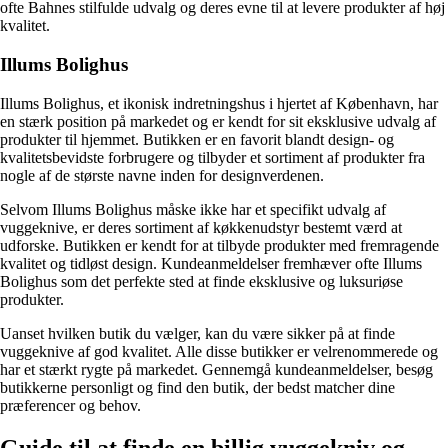
ofte Bahnes stilfulde udvalg og deres evne til at levere produkter af høj
kvalitet.
Illums Bolighus
Illums Bolighus, et ikonisk indretningshus i hjertet af København, har
en stærk position på markedet og er kendt for sit eksklusive udvalg af
produkter til hjemmet. Butikken er en favorit blandt design- og
kvalitetsbevidste forbrugere og tilbyder et sortiment af produkter fra
nogle af de største navne inden for designverdenen.
Selvom Illums Bolighus måske ikke har et specifikt udvalg af
vuggeknive, er deres sortiment af køkkenudstyr bestemt værd at
udforske. Butikken er kendt for at tilbyde produkter med fremragende
kvalitet og tidløst design. Kundeanmeldelser fremhæver ofte Illums
Bolighus som det perfekte sted at finde eksklusive og luksuriøse
produkter.
Uanset hvilken butik du vælger, kan du være sikker på at finde
vuggeknive af god kvalitet. Alle disse butikker er velrenommerede og
har et stærkt rygte på markedet. Gennemgå kundeanmeldelser, besøg
butikkerne personligt og find den butik, der bedst matcher dine
præferencer og behov.
Guide til at finde en billig vuggekniv og