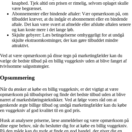
knaphed. Tjek altid om prisen er rimelig, selvom oplaget skulle
være begrænset.
Abonnementer eller bindende aftaler: Vær opmærksom på, om
tilbuddet kræver, at du indgår et abonnement eller en bindende
aftale. Det kan være svært at afmelde eller afslutte aftalen senere
og kan koste mere i det lange løb.
Skjulte gebyrer: Læs betingelserne omhyggeligt for at undgå
skjulte ekstraomkostninger, der kan gøre tilbuddet mindre
attraktivt.
Ved at være opmærksom på disse tegn på marketingfælder kan du
vælge de bedste tilbud på en billig vuggekniv uden at blive fanget af
tvivlsomme salgsstrategier.
Opsummering
Når du ønsker at købe en billig vuggekniv, er det vigtigt at være
opmærksom på tilbudspriser og finde det bedste tilbud uden at blive
narret af markedsføringsteknikker. Ved at følge vores råd om at
genkende ægte billige tilbud og undgå marketingfælder kan du købe
en vuggekniv af god kvalitet til en god pris.
Husk at analysere priserne, læse anmeldelser og være opmærksom på
dine egne behov, når du beslutter dig for at købe en billig vuggekniv.
På den måde kan du nyde at finde en god handel, der giver dig en