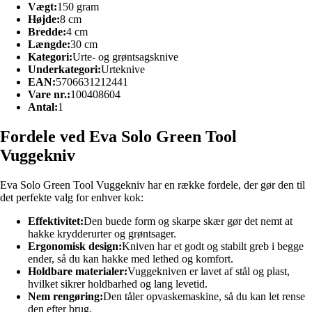
Vægt:
150 gram
Højde:
8 cm
Bredde:
4 cm
Længde:
30 cm
Kategori:
Urte- og grøntsagsknive
Underkategori:
Urteknive
EAN:
5706631212441
Vare nr.:
100408604
Antal:
1
Fordele ved Eva Solo Green Tool
Vuggekniv
Eva Solo Green Tool Vuggekniv har en række fordele, der gør den til
det perfekte valg for enhver kok:
Effektivitet:
Den buede form og skarpe skær gør det nemt at
hakke krydderurter og grøntsager.
Ergonomisk design:
Kniven har et godt og stabilt greb i begge
ender, så du kan hakke med lethed og komfort.
Holdbare materialer:
Vuggekniven er lavet af stål og plast,
hvilket sikrer holdbarhed og lang levetid.
Nem rengøring:
Den tåler opvaskemaskine, så du kan let rense
den efter brug.