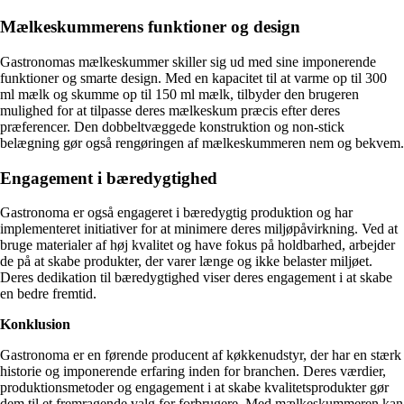
Mælkeskummerens funktioner og design
Gastronomas mælkeskummer skiller sig ud med sine imponerende
funktioner og smarte design. Med en kapacitet til at varme op til 300
ml mælk og skumme op til 150 ml mælk, tilbyder den brugeren
mulighed for at tilpasse deres mælkeskum præcis efter deres
præferencer. Den dobbeltvæggede konstruktion og non-stick
belægning gør også rengøringen af mælkeskummeren nem og bekvem.
Engagement i bæredygtighed
Gastronoma er også engageret i bæredygtig produktion og har
implementeret initiativer for at minimere deres miljøpåvirkning. Ved at
bruge materialer af høj kvalitet og have fokus på holdbarhed, arbejder
de på at skabe produkter, der varer længe og ikke belaster miljøet.
Deres dedikation til bæredygtighed viser deres engagement i at skabe
en bedre fremtid.
Konklusion
Gastronoma er en førende producent af køkkenudstyr, der har en stærk
historie og imponerende erfaring inden for branchen. Deres værdier,
produktionsmetoder og engagement i at skabe kvalitetsprodukter gør
dem til et fremragende valg for forbrugere. Med mælkeskummeren kan