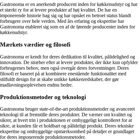
Gastronoma er en anerkendt producent inden for køkkenudstyr og har
et stærkt ry for at levere produkter af høj kvalitet. De har en
imponerende historie bag sig og har opnået en betroet status blandt
forbrugere over hele verden. Med års erfaring og ekspertise har
Gastronoma etableret sig som en af de førende producenter inden for
køkkenudstyr.
Mærkets værdier og filosofi
Gastronoma er kendt for deres dedikation til kvalitet, pålidelighed og
innovation. De stræber efter at levere produkter, der ikke kun opfylder
forbrugernes behov, men også overgår deres forventninger. Deres
filosofi er baseret på at kombinere enestående funktionalitet med
stilfuldt design for at skabe unikke køkkenredskaber, der gør
madlavningsoplevelsen endnu bedre.
Produktionsmetoder og teknologi
Gastronoma bruger state-of-the-art produktionsmetoder og avanceret
teknologi til at fremstille deres produkter. De værner om kvalitet og
sikrer, at hvert trin i produktionen er omhyggeligt kontrolleret for at
sikre, at kunden får et holdbart og pålideligt produkt. Deres tekniske
ekspertise og omhyggelige opmærksomhed på detaljer er grundlaget
for deres imponerende produktionsmetoder.