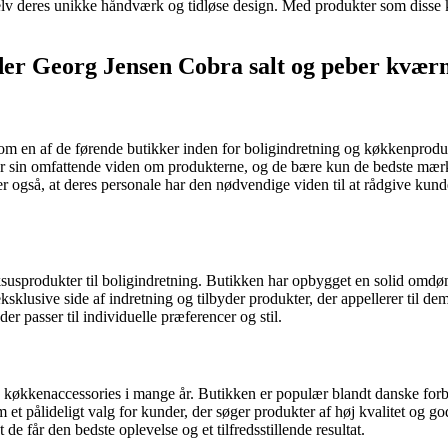
lv deres unikke håndværk og tidløse design. Med produkter som disse ka
yder Georg Jensen Cobra salt og peber kvær
som en af de førende butikker inden for boligindretning og køkkenprodu
r sin omfattende viden om produkterne, og de bære kun de bedste mærk
rer også, at deres personale har den nødvendige viden til at rådgive ku
uksusprodukter til boligindretning. Butikken har opbygget en solid omdø
lusive side af indretning og tilbyder produkter, der appellerer til dem
r passer til individuelle præferencer og stil.
køkkenaccessories i mange år. Butikken er populær blandt danske forbr
t pålideligt valg for kunder, der søger produkter af høj kvalitet og god
e får den bedste oplevelse og et tilfredsstillende resultat.