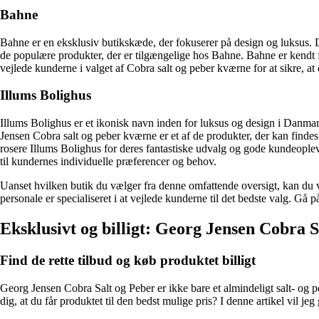
Bahne
Bahne er en eksklusiv butikskæde, der fokuserer på design og luksus. 
de populære produkter, der er tilgængelige hos Bahne. Bahne er kendt for
vejlede kunderne i valget af Cobra salt og peber kværne for at sikre, at de
Illums Bolighus
Illums Bolighus er et ikonisk navn inden for luksus og design i Danmar
Jensen Cobra salt og peber kværne er et af de produkter, der kan findes
rosere Illums Bolighus for deres fantastiske udvalg og gode kundeople
til kundernes individuelle præferencer og behov.
Uanset hvilken butik du vælger fra denne omfattende oversigt, kan du væ
personale er specialiseret i at vejlede kunderne til det bedste valg. Gå 
Eksklusivt og billigt: Georg Jensen Cobra S
Find de rette tilbud og køb produktet billigt
Georg Jensen Cobra Salt og Peber er ikke bare et almindeligt salt- og p
dig, at du får produktet til den bedst mulige pris? I denne artikel vil 