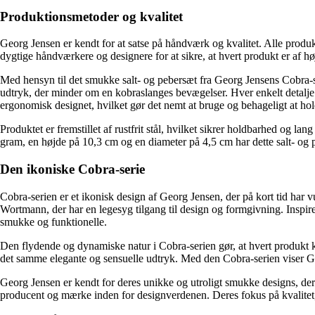
Produktionsmetoder og kvalitet
Georg Jensen er kendt for at satse på håndværk og kvalitet. Alle prod
dygtige håndværkere og designere for at sikre, at hvert produkt er af høje
Med hensyn til det smukke salt- og pebersæt fra Georg Jensens Cobra-s
udtryk, der minder om en kobraslanges bevægelser. Hver enkelt detalje e
ergonomisk designet, hvilket gør det nemt at bruge og behageligt at ho
Produktet er fremstillet af rustfrit stål, hvilket sikrer holdbarhed og la
gram, en højde på 10,3 cm og en diameter på 4,5 cm har dette salt- og pe
Den ikoniske Cobra-serie
Cobra-serien er et ikonisk design af Georg Jensen, der på kort tid har 
Wortmann, der har en legesyg tilgang til design og formgivning. Inspir
smukke og funktionelle.
Den flydende og dynamiske natur i Cobra-serien gør, at hvert produkt ka
det samme elegante og sensuelle udtryk. Med den Cobra-serien viser Geo
Georg Jensen er kendt for deres unikke og utroligt smukke designs, der 
producent og mærke inden for designverdenen. Deres fokus på kvalitet,