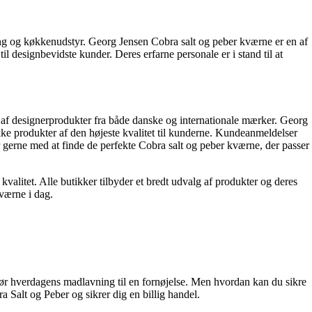
ning og køkkenudstyr. Georg Jensen Cobra salt og peber kværne er en af
l designbevidste kunder. Deres erfarne personale er i stand til at
g af designerprodukter fra både danske og internationale mærker. Georg
ikke produkter af den højeste kvalitet til kunderne. Kundeanmeldelser
 gerne med at finde de perfekte Cobra salt og peber kværne, der passer
alitet. Alle butikker tilbyder et bredt udvalg af produkter og deres
kværne i dag.
g gør hverdagens madlavning til en fornøjelse. Men hvordan kan du sikre
a Salt og Peber og sikrer dig en billig handel.