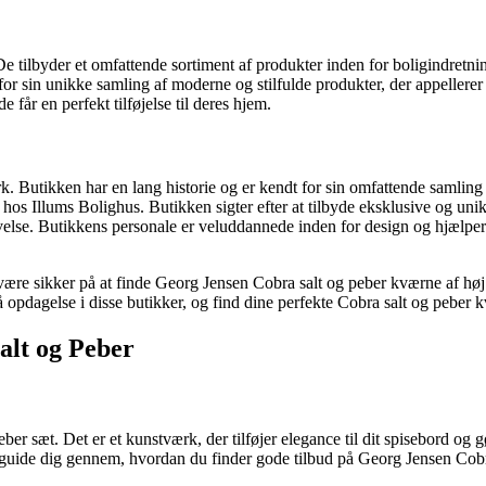
De tilbyder et omfattende sortiment af produkter inden for boligindret
 sin unikke samling af moderne og stilfulde produkter, der appellerer ti
 får en perfekt tilføjelse til deres hjem.
k. Butikken har en lang historie og er kendt for sin omfattende samlin
 hos Illums Bolighus. Butikken sigter efter at tilbyde eksklusive og un
velse. Butikkens personale er veluddannede inden for design og hjælper
re sikker på at finde Georg Jensen Cobra salt og peber kværne af høj kv
på opdagelse i disse butikker, og find dine perfekte Cobra salt og peber 
alt og Peber
eber sæt. Det er et kunstværk, der tilføjer elegance til dit spisebord o
jeg guide dig gennem, hvordan du finder gode tilbud på Georg Jensen Cobr