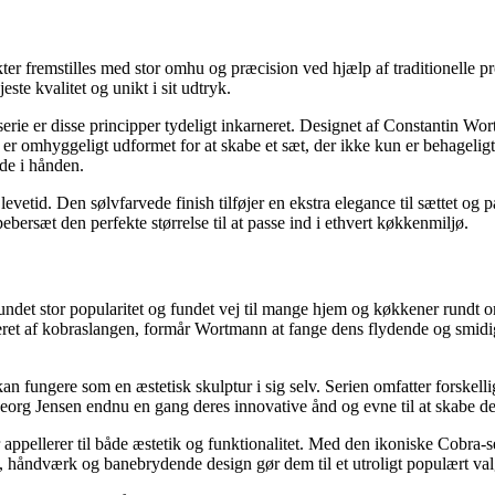
ukter fremstilles med stor omhu og præcision ved hjælp af traditionell
ste kvalitet og unikt i sit udtryk.
erie er disse principper tydeligt inkarneret. Designet af Constantin W
r omhyggeligt udformet for at skabe et sæt, der ikke kun er behageligt f
lde i hånden.
ng levetid. Den sølvfarvede finish tilføjer en ekstra elegance til sættet o
bersæt den perfekte størrelse til at passe ind i ethvert køkkenmiljø.
vundet stor popularitet og fundet vej til mange hjem og køkkener rundt o
eret af kobraslangen, formår Wortmann at fange dens flydende og smidig
n fungere som en æstetisk skulptur i sig selv. Serien omfatter forskelli
rg Jensen endnu en gang deres innovative ånd og evne til at skabe desi
appellerer til både æstetik og funktionalitet. Med den ikoniske Cobra-s
 håndværk og banebrydende design gør dem til et utroligt populært valg