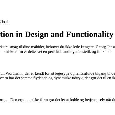
Kloak
tion in Design and Functionality
lidt ekstra smag til dine måltider, behøver du ikke lede længere. Georg J
onomiske form er dette sæt en perfekt blanding af æstetik og funktionalit
in Wortmann, der er kendt for sit legesyge og fantasifulde tilgang til d
ærn har det samme flydende og dynamiske udtryk, der gør det til en ik
 bruge. Den ergonomiske form gør det let at holde og betjene, selv når d