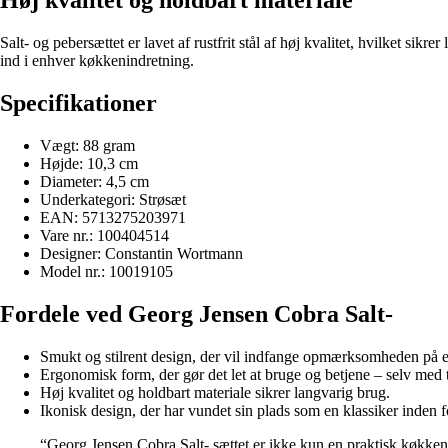
Høj kvalitet og holdbart materiale
Salt- og pebersættet er lavet af rustfrit stål af høj kvalitet, hvilket s
ind i enhver køkkenindretning.
Specifikationer
Vægt: 88 gram
Højde: 10,3 cm
Diameter: 4,5 cm
Underkategori: Strøsæt
EAN: 5713275203971
Vare nr.: 100404514
Designer: Constantin Wortmann
Model nr.: 10019105
Fordele ved Georg Jensen Cobra Salt-
Smukt og stilrent design, der vil indfange opmærksomheden på e
Ergonomisk form, der gør det let at bruge og betjene – selv med t
Høj kvalitet og holdbart materiale sikrer langvarig brug.
Ikonisk design, der har vundet sin plads som en klassiker inden 
“Georg Jensen Cobra Salt- sættet er ikke kun en praktisk køkkent