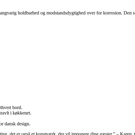
ikrer langvarig holdbarhed og modstandsdygtighed over for korrosion. Den s
thvert bord.
ravlt i køkkenet.
for dansk design.
ing, det er også et kunstværk, der vil imponere dine gæster.” – Karen, 