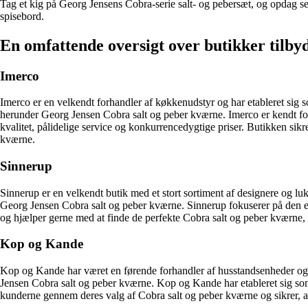
Tag et kig på Georg Jensens Cobra-serie salt- og pebersæt, og opdag se
spisebord.
En omfattende oversigt over butikker tilb
Imerco
Imerco er en velkendt forhandler af køkkenudstyr og har etableret sig 
herunder Georg Jensen Cobra salt og peber kværne. Imerco er kendt fo
kvalitet, pålidelige service og konkurrencedygtige priser. Butikken sik
kværne.
Sinnerup
Sinnerup er en velkendt butik med et stort sortiment af designere og l
Georg Jensen Cobra salt og peber kværne. Sinnerup fokuserer på den eksk
og hjælper gerne med at finde de perfekte Cobra salt og peber kværne, de
Kop og Kande
Kop og Kande har været en førende forhandler af husstandsenheder og 
Jensen Cobra salt og peber kværne. Kop og Kande har etableret sig som e
kunderne gennem deres valg af Cobra salt og peber kværne og sikrer, at d