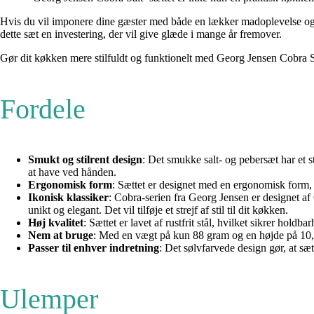
Hvis du vil imponere dine gæster med både en lækker madoplevelse og e
dette sæt en investering, der vil give glæde i mange år fremover.
Gør dit køkken mere stilfuldt og funktionelt med Georg Jensen Cobra Sa
Fordele
Smukt og stilrent design
: Det smukke salt- og pebersæt har et st
at have ved hånden.
Ergonomisk form
: Sættet er designet med en ergonomisk form, d
Ikonisk klassiker
: Cobra-serien fra Georg Jensen er designet af
unikt og elegant. Det vil tilføje et strejf af stil til dit køkken.
Høj kvalitet
: Sættet er lavet af rustfrit stål, hvilket sikrer hold
Nem at bruge
: Med en vægt på kun 88 gram og en højde på 10,3 
Passer til enhver indretning
: Det sølvfarvede design gør, at sæt
Ulemper