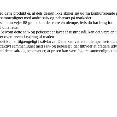
d dette produkt er, at dets design ikke skiller sig ud fra konkurrerende
gt sammenlignet med andre salt- og pebersæt på markedet.
ersæt kun vejer 88 gram, kan det være en ulempe, hvis du har brug for at
l dine retter.
 Selvom dette salt- og pebersæt er lavet af rustfrit stål, kan det være en
eller overdreven krydring af maden.
 det kun er tilgængeligt i sølvfarve. Dette kan være en ulempe, hvis du
aktivt sammenlignet med salt- og pebersæt, der tilbyder et bredere udva
d dette salt- og pebersæt er, at prisen kan være højere sammenlignet m