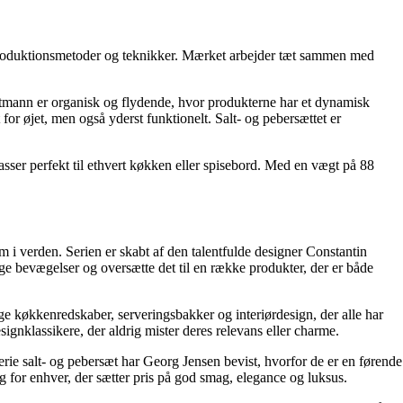
e produktionsmetoder og teknikker. Mærket arbejder tæt sammen med
ortmann er organisk og flydende, hvor produkterne har et dynamisk
or øjet, men også yderst funktionelt. Salt- og pebersættet er
g passer perfekt til ethvert køkken eller spisebord. Med en vægt på 88
m i verden. Serien er skabt af den talentfulde designer Constantin
e bevægelser og oversætte det til en række produkter, der er både
ge køkkenredskaber, serveringsbakker og interiørdesign, der alle har
gnklassikere, der aldrig mister deres relevans eller charme.
erie salt- og pebersæt har Georg Jensen bevist, hvorfor de er en førende
 for enhver, der sætter pris på god smag, elegance og luksus.