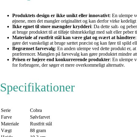
Produktets design er ikke unikt eller innovativt
: En ulempe ve
øjnene, men det mangler originalitet og kan derfor virke kedeli
Ikke egnet til store mængder krydderi
: Da dette salt- og peb
at bruge produktet til at tilføje tilstrækkeligt med salt eller peber ti
Materiale af rustfrit stål kan være glat og svært at håndtere
:
gøre det vanskeligt at bruge sættet præcist og kan føre til spild 
Begrænset farvevalg
: En anden ulempe ved dette produkt er, at
præferencer. Manglen på farvevalg kan gøre produktet mindre attr
Prisen er højere end konkurrerende produkter
: En ulempe ve
for forbrugere, der søger et mere overkommeligt alternativ.
Specifikationer
Serie
Cobra
Farve
Sølvfarvet
Materiale
Rustfrit stål
Vægt
88 gram