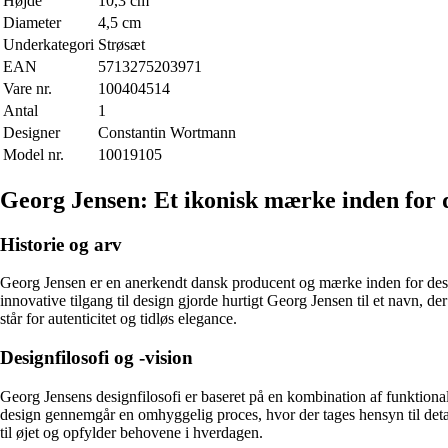
Højde
10,3 cm
Diameter
4,5 cm
Underkategori
Strøsæt
EAN
5713275203971
Vare nr.
100404514
Antal
1
Designer
Constantin Wortmann
Model nr.
10019105
Georg Jensen: Et ikonisk mærke inden for 
Historie og arv
Georg Jensen er en anerkendt dansk producent og mærke inden for desi
innovative tilgang til design gjorde hurtigt Georg Jensen til et navn
står for autenticitet og tidløs elegance.
Designfilosofi og -vision
Georg Jensens designfilosofi er baseret på en kombination af funktional
design gennemgår en omhyggelig proces, hvor der tages hensyn til detal
til øjet og opfylder behovene i hverdagen.