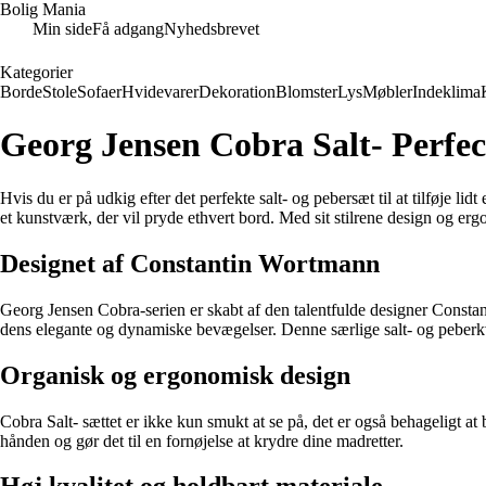
Bolig Mania
Min side
Få adgang
Nyhedsbrevet
Kategorier
Borde
Stole
Sofaer
Hvidevarer
Dekoration
Blomster
Lys
Møbler
Indeklima
Georg Jensen Cobra Salt- Perfec
Hvis du er på udkig efter det perfekte salt- og pebersæt til at tilføje 
et kunstværk, der vil pryde ethvert bord. Med sit stilrene design og erg
Designet af Constantin Wortmann
Georg Jensen Cobra-serien er skabt af den talentfulde designer Constant
dens elegante og dynamiske bevægelser. Denne særlige salt- og peberkv
Organisk og ergonomisk design
Cobra Salt- sættet er ikke kun smukt at se på, det er også behageligt at
hånden og gør det til en fornøjelse at krydre dine madretter.