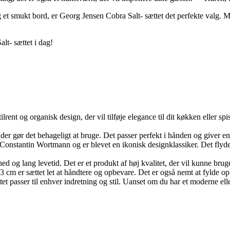
t smukt bord, er Georg Jensen Cobra Salt- sættet det perfekte valg. M
lt- sættet i dag!
ilrent og organisk design, der vil tilføje elegance til dit køkken eller s
er gør det behageligt at bruge. Det passer perfekt i hånden og giver en 
 Constantin Wortmann og er blevet en ikonisk designklassiker. Det flyde
barhed og lang levetid. Det er et produkt af høj kvalitet, der vil kunne br
cm er sættet let at håndtere og opbevare. Det er også nemt at fylde op m
tet passer til enhver indretning og stil. Uanset om du har et moderne elle