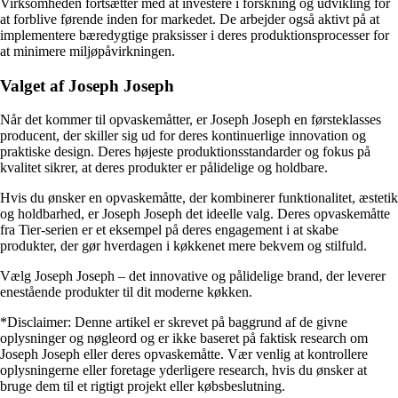
Virksomheden fortsætter med at investere i forskning og udvikling for
at forblive førende inden for markedet. De arbejder også aktivt på at
implementere bæredygtige praksisser i deres produktionsprocesser for
at minimere miljøpåvirkningen.
Valget af Joseph Joseph
Når det kommer til opvaskemåtter, er Joseph Joseph en førsteklasses
producent, der skiller sig ud for deres kontinuerlige innovation og
praktiske design. Deres højeste produktionsstandarder og fokus på
kvalitet sikrer, at deres produkter er pålidelige og holdbare.
Hvis du ønsker en opvaskemåtte, der kombinerer funktionalitet, æstetik
og holdbarhed, er Joseph Joseph det ideelle valg. Deres opvaskemåtte
fra Tier-serien er et eksempel på deres engagement i at skabe
produkter, der gør hverdagen i køkkenet mere bekvem og stilfuld.
Vælg Joseph Joseph – det innovative og pålidelige brand, der leverer
enestående produkter til dit moderne køkken.
*Disclaimer: Denne artikel er skrevet på baggrund af de givne
oplysninger og nøgleord og er ikke baseret på faktisk research om
Joseph Joseph eller deres opvaskemåtte. Vær venlig at kontrollere
oplysningerne eller foretage yderligere research, hvis du ønsker at
bruge dem til et rigtigt projekt eller købsbeslutning.