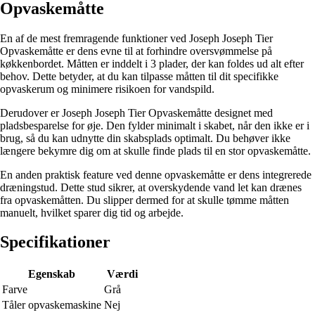
Opvaskemåtte
En af de mest fremragende funktioner ved Joseph Joseph Tier
Opvaskemåtte er dens evne til at forhindre oversvømmelse på
køkkenbordet. Måtten er inddelt i 3 plader, der kan foldes ud alt efter
behov. Dette betyder, at du kan tilpasse måtten til dit specifikke
opvaskerum og minimere risikoen for vandspild.
Derudover er Joseph Joseph Tier Opvaskemåtte designet med
pladsbesparelse for øje. Den fylder minimalt i skabet, når den ikke er i
brug, så du kan udnytte din skabsplads optimalt. Du behøver ikke
længere bekymre dig om at skulle finde plads til en stor opvaskemåtte.
En anden praktisk feature ved denne opvaskemåtte er dens integrerede
dræningstud. Dette stud sikrer, at overskydende vand let kan drænes
fra opvaskemåtten. Du slipper dermed for at skulle tømme måtten
manuelt, hvilket sparer dig tid og arbejde.
Specifikationer
Egenskab
Værdi
Farve
Grå
Tåler opvaskemaskine
Nej