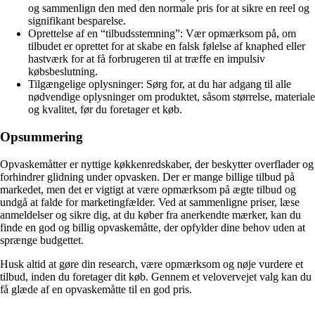
og sammenlign den med den normale pris for at sikre en reel og
signifikant besparelse.
Oprettelse af en “tilbudsstemning”: Vær opmærksom på, om
tilbudet er oprettet for at skabe en falsk følelse af knaphed eller
hastværk for at få forbrugeren til at træffe en impulsiv
købsbeslutning.
Tilgængelige oplysninger: Sørg for, at du har adgang til alle
nødvendige oplysninger om produktet, såsom størrelse, materiale
og kvalitet, før du foretager et køb.
Opsummering
Opvaskemåtter er nyttige køkkenredskaber, der beskytter overflader og
forhindrer glidning under opvasken. Der er mange billige tilbud på
markedet, men det er vigtigt at være opmærksom på ægte tilbud og
undgå at falde for marketingfælder. Ved at sammenligne priser, læse
anmeldelser og sikre dig, at du køber fra anerkendte mærker, kan du
finde en god og billig opvaskemåtte, der opfylder dine behov uden at
sprænge budgettet.
Husk altid at gøre din research, være opmærksom og nøje vurdere et
tilbud, inden du foretager dit køb. Gennem et velovervejet valg kan du
få glæde af en opvaskemåtte til en god pris.