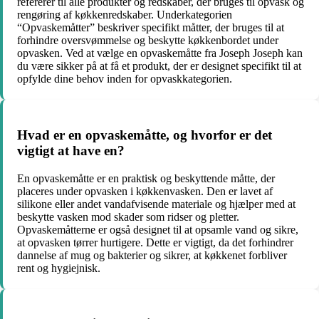
refererer til alle produkter og redskaber, der bruges til opvask og
rengøring af køkkenredskaber. Underkategorien
“Opvaskemåtter” beskriver specifikt måtter, der bruges til at
forhindre oversvømmelse og beskytte køkkenbordet under
opvasken. Ved at vælge en opvaskemåtte fra Joseph Joseph kan
du være sikker på at få et produkt, der er designet specifikt til at
opfylde dine behov inden for opvaskkategorien.
Hvad er en opvaskemåtte, og hvorfor er det
vigtigt at have en?
En opvaskemåtte er en praktisk og beskyttende måtte, der
placeres under opvasken i køkkenvasken. Den er lavet af
silikone eller andet vandafvisende materiale og hjælper med at
beskytte vasken mod skader som ridser og pletter.
Opvaskemåtterne er også designet til at opsamle vand og sikre,
at opvasken tørrer hurtigere. Dette er vigtigt, da det forhindrer
dannelse af mug og bakterier og sikrer, at køkkenet forbliver
rent og hygiejnisk.