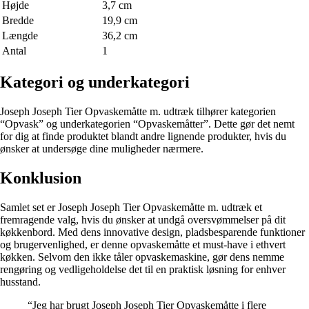
Højde
3,7 cm
Bredde
19,9 cm
Længde
36,2 cm
Antal
1
Kategori og underkategori
Joseph Joseph Tier Opvaskemåtte m. udtræk tilhører kategorien
“Opvask” og underkategorien “Opvaskemåtter”. Dette gør det nemt
for dig at finde produktet blandt andre lignende produkter, hvis du
ønsker at undersøge dine muligheder nærmere.
Konklusion
Samlet set er Joseph Joseph Tier Opvaskemåtte m. udtræk et
fremragende valg, hvis du ønsker at undgå oversvømmelser på dit
køkkenbord. Med dens innovative design, pladsbesparende funktioner
og brugervenlighed, er denne opvaskemåtte et must-have i ethvert
køkken. Selvom den ikke tåler opvaskemaskine, gør dens nemme
rengøring og vedligeholdelse det til en praktisk løsning for enhver
husstand.
“Jeg har brugt Joseph Joseph Tier Opvaskemåtte i flere