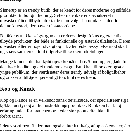
Sinnerup er en trendy butik, der er kendt for deres moderne og stilfulde
produkter til boligindretning. Selvom de ikke er specialiseret i
opvaskemåtter, tilbyder de stadig et udvalg af produkter inden for
denne kategori, der passer til søgeordene.
Butikkens unikke salgsargument er deres designfokus og evne til at
tilbyde produkter, der både er funktionelle og æstetisk tiltalende. Deres
opvaskemåtter er nøje udvalgt og tilbyder både beskyttelse mod skidt
og snavs samt en stilfuld tilføjelse til køkkenindretningen.
Mange kunder, der har købt opvaskemåtter hos Sinnerup, er glade for
den høje kvalitet og det moderne design. Butikken tiltrækker også et
yngre publikum, der værdsætter deres trendy udvalg af boligtilbehør
og ønsker at tilføje et personligt touch til deres hjem.
Kop og Kande
Kop og Kande er en velkendt dansk detailkæde, der specialiserer sig i
køkkenudstyr og andre husholdningsprodukter. Butikken har lang
erfaring inden for branchen og nyder stor popularitet blandt
forbrugerne.
I deres sortiment finder man også et bredt udvalg af opvaskemåtter, der