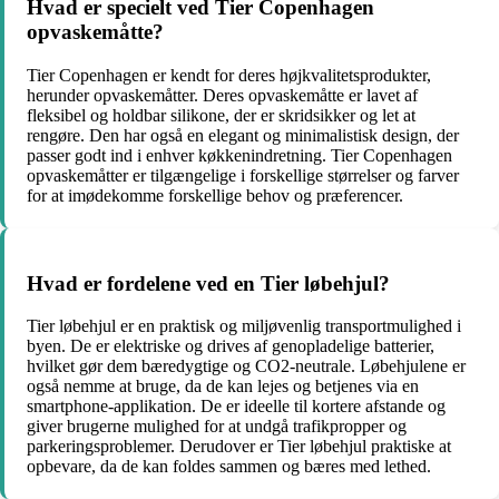
Hvad er specielt ved Tier Copenhagen
opvaskemåtte?
Tier Copenhagen er kendt for deres højkvalitetsprodukter,
herunder opvaskemåtter. Deres opvaskemåtte er lavet af
fleksibel og holdbar silikone, der er skridsikker og let at
rengøre. Den har også en elegant og minimalistisk design, der
passer godt ind i enhver køkkenindretning. Tier Copenhagen
opvaskemåtter er tilgængelige i forskellige størrelser og farver
for at imødekomme forskellige behov og præferencer.
Hvad er fordelene ved en Tier løbehjul?
Tier løbehjul er en praktisk og miljøvenlig transportmulighed i
byen. De er elektriske og drives af genopladelige batterier,
hvilket gør dem bæredygtige og CO2-neutrale. Løbehjulene er
også nemme at bruge, da de kan lejes og betjenes via en
smartphone-applikation. De er ideelle til kortere afstande og
giver brugerne mulighed for at undgå trafikpropper og
parkeringsproblemer. Derudover er Tier løbehjul praktiske at
opbevare, da de kan foldes sammen og bæres med lethed.