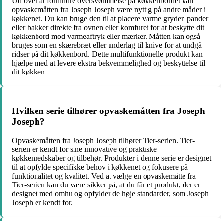
Ud over at forhindre oversvømmelse på køkkenbordet kan
opvaskemåtten fra Joseph Joseph være nyttig på andre måder i
køkkenet. Du kan bruge den til at placere varme gryder, pander
eller bakker direkte fra ovnen eller komfuret for at beskytte dit
køkkenbord mod varmeaftryk eller mærker. Måtten kan også
bruges som en skærebræt eller underlag til knive for at undgå
ridser på dit køkkenbord. Dette multifunktionelle produkt kan
hjælpe med at levere ekstra bekvemmelighed og beskyttelse til
dit køkken.
Hvilken serie tilhører opvaskemåtten fra Joseph
Joseph?
Opvaskemåtten fra Joseph Joseph tilhører Tier-serien. Tier-
serien er kendt for sine innovative og praktiske
køkkenredskaber og tilbehør. Produkter i denne serie er designet
til at opfylde specifikke behov i køkkenet og fokusere på
funktionalitet og kvalitet. Ved at vælge en opvaskemåtte fra
Tier-serien kan du være sikker på, at du får et produkt, der er
designet med omhu og opfylder de høje standarder, som Joseph
Joseph er kendt for.