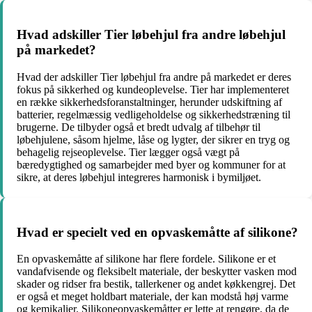
Hvad adskiller Tier løbehjul fra andre løbehjul
på markedet?
Hvad der adskiller Tier løbehjul fra andre på markedet er deres
fokus på sikkerhed og kundeoplevelse. Tier har implementeret
en række sikkerhedsforanstaltninger, herunder udskiftning af
batterier, regelmæssig vedligeholdelse og sikkerhedstræning til
brugerne. De tilbyder også et bredt udvalg af tilbehør til
løbehjulene, såsom hjelme, låse og lygter, der sikrer en tryg og
behagelig rejseoplevelse. Tier lægger også vægt på
bæredygtighed og samarbejder med byer og kommuner for at
sikre, at deres løbehjul integreres harmonisk i bymiljøet.
Hvad er specielt ved en opvaskemåtte af silikone?
En opvaskemåtte af silikone har flere fordele. Silikone er et
vandafvisende og fleksibelt materiale, der beskytter vasken mod
skader og ridser fra bestik, tallerkener og andet køkkengrej. Det
er også et meget holdbart materiale, der kan modstå høj varme
og kemikalier. Silikoneopvaskemåtter er lette at rengøre, da de