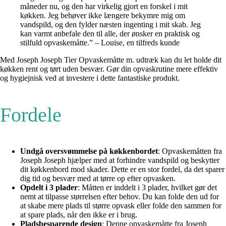
måneder nu, og den har virkelig gjort en forskel i mit
køkken. Jeg behøver ikke længere bekymre mig om
vandspild, og den fylder næsten ingenting i mit skab. Jeg
kan varmt anbefale den til alle, der ønsker en praktisk og
stilfuld opvaskemåtte.” – Louise, en tilfreds kunde
Med Joseph Joseph Tier Opvaskemåtte m. udtræk kan du let holde dit
køkken rent og tørt uden besvær. Gør din opvaskrutine mere effektiv
og hygiejnisk ved at investere i dette fantastiske produkt.
Fordele
Undgå oversvømmelse på køkkenbordet
: Opvaskemåtten fra
Joseph Joseph hjælper med at forhindre vandspild og beskytter
dit køkkenbord mod skader. Dette er en stor fordel, da det sparer
dig tid og besvær med at tørre op efter opvasken.
Opdelt i 3 plader
: Måtten er inddelt i 3 plader, hvilket gør det
nemt at tilpasse størrelsen efter behov. Du kan folde den ud for
at skabe mere plads til større opvask eller folde den sammen for
at spare plads, når den ikke er i brug.
Pladsbesparende design
: Denne opvaskemåtte fra Joseph