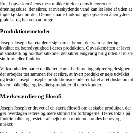
En af opvaskemåttens mest unikke træk er dens integrerede
dræningssluse, der sikrer, at overskydende vand kan let løbe af uden at
fugte køkkenbordet. Denne smarte funktion gør opvaskemåtten yderst
praktisk og bekvem at bruge.
Produktionsmetoder
Joseph Joseph har etableret sig som et brand, der værdsætter høj
kvalitet og bæredygtighed i deres produktion. Opvaskemåtten er lavet
af slidstærk og holdbar silikone, der sikrer langvarig brug uden at miste
sin form eller funktion.
Virksomheden har et dedikeret team af erfarne ingeniører og designere,
der arbejder tæt sammen for at sikre, at hvert produkt er nøje udviklet
og testet. Joseph Josephs produktionsmetoder er båret af et ønske om at
levere pålidelige og kvalitetsprodukter til deres kunder.
Mærkeværdier og filosofi
Joseph Joseph er drevet af en stærk filosofi om at skabe produkter, der
gør hverdagen lettere og mere stilfuld for forbrugerne. Deres fokus på
funktionalitet og æstetik afspejler den moderne kundes behov og
ønsker.