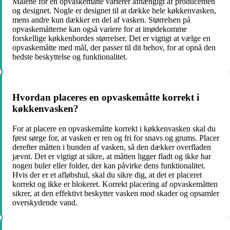
Målene for en opvaskemåtte varierer afhængigt af producenten
og designet. Nogle er designet til at dække hele køkkenvasken,
mens andre kun dækker en del af vasken. Størrelsen på
opvaskemåtterne kan også variere for at imødekomme
forskellige køkkenbordes størrelser. Det er vigtigt at vælge en
opvaskemåtte med mål, der passer til dit behov, for at opnå den
bedste beskyttelse og funktionalitet.
Hvordan placeres en opvaskemåtte korrekt i
køkkenvasken?
For at placere en opvaskemåtte korrekt i køkkenvasken skal du
først sørge for, at vasken er ren og fri for snavs og grums. Placer
derefter måtten i bunden af vasken, så den dækker overfladen
jævnt. Det er vigtigt at sikre, at måtten ligger fladt og ikke har
nogen buler eller folder, der kan påvirke dens funktionalitet.
Hvis der er et afløbshul, skal du sikre dig, at det er placeret
korrekt og ikke er blokeret. Korrekt placering af opvaskemåtten
sikrer, at den effektivt beskytter vasken mod skader og opsamler
overskydende vand.