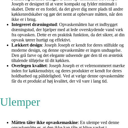
Joseph er designet til at være kompakt og fylder minimalt i
skabet. Dette er en fordel, da det giver dig mere plads til andre
køkkenredskaber og gør det nemt at opbevare måtten, når den
ikke er i brug.
Integreret dræningstud
: Opvaskemåtten har et indbygget
dræningstud, der hjælper med at lede overskydende vand væk
fra opvasken. Dette er en praktisk funktion, da det sikrer, at din
opvask tørrer hurtigt og effektivt.
Lækkert design
: Joseph Joseph er kendt for deres stilfulde og
moderne design, og denne opvaskemåtte er ingen undtagelse.
Den grå farve og det elegante udseende gør den til en æstetisk
tiltalende tilføjelse til dit køkken.
Overlegen kvalitet
: Joseph Joseph er et velrenommeret mærke
inden for køkkenudstyr, og deres produkter er kendt for deres
holdbarhed og pålidelighed. Ved at vælge denne opvaskemåtte
får du et produkt af høj kvalitet, der vil vare i lang tid.
Ulemper
Måtten tåler ikke opvaskemaskine
: En ulempe ved denne
opvaskemåtte er, at den ikke kan tåle at blive vasket i