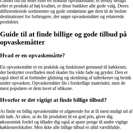
Uanset om du leder efter en holdbar opvaskemåtte, et trendy design
eller et produkt af høj kvalitet, er disse butikker alle gode valg. Deres
differentierede sortimenter og gode omdømme gør dem til de bedste
destinationer for forbrugere, der søger opvaskemåtter og relaterede
produkter.
Guide til at finde billige og gode tilbud på
opvaskemåtter
Hvad er en opvaskemåtte?
En opvaskemåtte er en praktisk og funktionel genstand til køkkenet,
der beskytter overfladen mod skader fra våde fade og gryder. Den er
også ideel til at forhindre glidning og skridning af tallerkener og bestik
under opvasken. Opvaskemåtter fås i forskellige materialer, men de
mest populære er dem lavet af silikone.
Hvorfor er det vigtigt at finde billige tilbud?
At finde en billig opvaskemåtte er afgørende for at få mest muligt ud af
dit køb. At sikre, at du får produktet til en god pris, giver dig
økonomisk fordel og tillader dig også at spare penge til andre vigtige
køkkenredskaber. Men ikke alle billige tilbud er altid værdifulde.