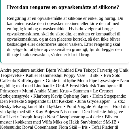
Hvordan rengøres en opvaskemåtte af silikone?
Rengøring af en opvaskemåtte af silikone er enkel og hurtig. Du
kan enten vaske den i opvaskemaskinen eller tørre den af med
en fugtig klud og opvaskemiddel. Hvis du vælger at bruge
opvaskemaskinen, skal du sikre dig, at måtten er kompatibel til
opvaskemaskine, og at den placeres korrekt, så den ikke bliver
beskadiget eller deformeres under vasken. Efter rengøring skal
du sørge for at tørre opvaskemåtten grundigt, før du lægger den
tilbage i køkkenvasken, så den er klar til brug.
Andre populære artikler:
Bjørn Wiinblad Eva Tekop: Farverig og Unik
Teoplevelse
•
Kähler Hammershøi Poppy Vase – 3 stk.
•
Eva Solo
Cafésolo Kaffebrygger
•
Guide til at købe Menu Pipe Lysestage
•
Nem
og billig mad med Lindhardt
•
Oral-B Frost Elektrisk Tandbørste til
Prinsesser
•
Mumi Arabia Mumi Krus – Sammen
•
Le Creuset
Støbejernsgryde
•
Klarborg Kavip Ophæng Sara
•
Holm Stegepande:
Den Perfekte Stegepande til Dit Køkken
•
Juna Grydelapper – 2 stk.:
Beskyttelse og kunst til dit køkken
•
Point-Virgule Vinkøler – Hold din
vin kølig med stil
•
Kay Bojesen Nissemor – Den Perfekte Julegave
for Livet
•
Joseph Joseph Nest Glasopbevaring – 4 dele
•
Bliv en
mester i køkkenet med Wilfa Miks og Hakk Stavblender SM-1B
•
Købsguide: Royal Copenhagen Flora Skål – Iris
•
Tefal Plader til