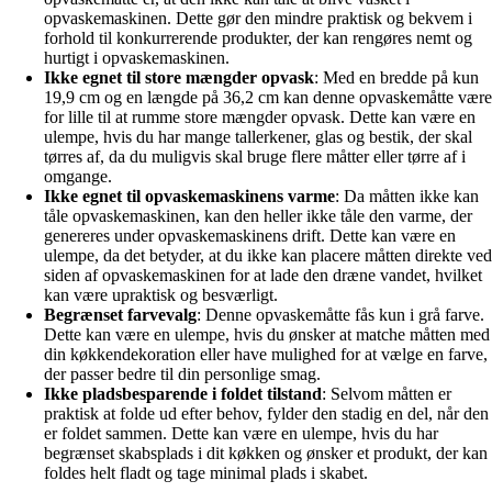
opvaskemaskinen. Dette gør den mindre praktisk og bekvem i
forhold til konkurrerende produkter, der kan rengøres nemt og
hurtigt i opvaskemaskinen.
Ikke egnet til store mængder opvask
: Med en bredde på kun
19,9 cm og en længde på 36,2 cm kan denne opvaskemåtte være
for lille til at rumme store mængder opvask. Dette kan være en
ulempe, hvis du har mange tallerkener, glas og bestik, der skal
tørres af, da du muligvis skal bruge flere måtter eller tørre af i
omgange.
Ikke egnet til opvaskemaskinens varme
: Da måtten ikke kan
tåle opvaskemaskinen, kan den heller ikke tåle den varme, der
genereres under opvaskemaskinens drift. Dette kan være en
ulempe, da det betyder, at du ikke kan placere måtten direkte ved
siden af opvaskemaskinen for at lade den dræne vandet, hvilket
kan være upraktisk og besværligt.
Begrænset farvevalg
: Denne opvaskemåtte fås kun i grå farve.
Dette kan være en ulempe, hvis du ønsker at matche måtten med
din køkkendekoration eller have mulighed for at vælge en farve,
der passer bedre til din personlige smag.
Ikke pladsbesparende i foldet tilstand
: Selvom måtten er
praktisk at folde ud efter behov, fylder den stadig en del, når den
er foldet sammen. Dette kan være en ulempe, hvis du har
begrænset skabsplads i dit køkken og ønsker et produkt, der kan
foldes helt fladt og tage minimal plads i skabet.