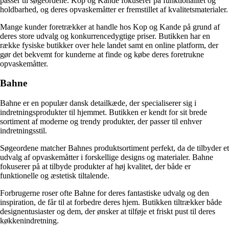
passer til søgeordene. Kop og Kande fokuserer på funktionalitet og
holdbarhed, og deres opvaskemåtter er fremstillet af kvalitetsmaterialer.
Mange kunder foretrækker at handle hos Kop og Kande på grund af
deres store udvalg og konkurrencedygtige priser. Butikken har en
række fysiske butikker over hele landet samt en online platform, der
gør det bekvemt for kunderne at finde og købe deres foretrukne
opvaskemåtter.
Bahne
Bahne er en populær dansk detailkæde, der specialiserer sig i
indretningsprodukter til hjemmet. Butikken er kendt for sit brede
sortiment af moderne og trendy produkter, der passer til enhver
indretningsstil.
Søgeordene matcher Bahnes produktsortiment perfekt, da de tilbyder et
udvalg af opvaskemåtter i forskellige designs og materialer. Bahne
fokuserer på at tilbyde produkter af høj kvalitet, der både er
funktionelle og æstetisk tiltalende.
Forbrugerne roser ofte Bahne for deres fantastiske udvalg og den
inspiration, de får til at forbedre deres hjem. Butikken tiltrækker både
designentusiaster og dem, der ønsker at tilføje et friskt pust til deres
køkkenindretning.