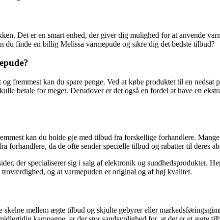
akken. Det er en smart enhed, der giver dig mulighed for at anvende var
 du finde en billig Melissa varmepude og sikre dig det bedste tilbud?
mepude?
t og fremmest kan du spare penge. Ved at købe produktet til en nedsat pr
ulle betale for meget. Derudover er det også en fordel at have en eks
fremmest kan du holde øje med tilbud fra forskellige forhandlere. Mange
a forhandlere, da de ofte sender specielle tilbud og rabatter til deres a
 der specialiserer sig i salg af elektronik og sundhedsprodukter. Her k
troværdighed, og at varmepuden er original og af høj kvalitet.
unne skelne mellem ægte tilbud og skjulte gebyrer eller markedsførings
idlertidig kampagne, er der stor sandsynlighed for, at det er et ægte til