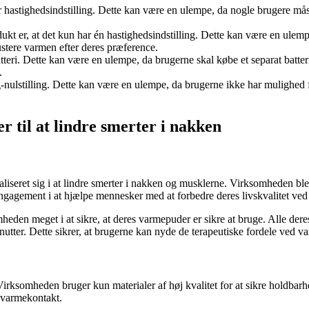
ar hastighedsindstilling. Dette kan være en ulempe, da nogle brugere mås
kt er, at det kun har én hastighedsindstilling. Dette kan være en ulempe
justere varmen efter deres præference.
atteri. Dette kan være en ulempe, da brugerne skal købe et separat batt
.
g-nulstilling. Dette kan være en ulempe, da brugerne ikke har mulighed fo
 til at lindre smerter i nakken
aliseret sig i at lindre smerter i nakken og musklerne. Virksomheden 
engagement i at hjælpe mennesker med at forbedre deres livskvalitet ved 
mheden meget i at sikre, at deres varmepuder er sikre at bruge. Alle de
tter. Dette sikrer, at brugerne kan nyde de terapeutiske fordele ved v
Virksomheden bruger kun materialer af høj kvalitet for at sikre holdbar
e varmekontakt.