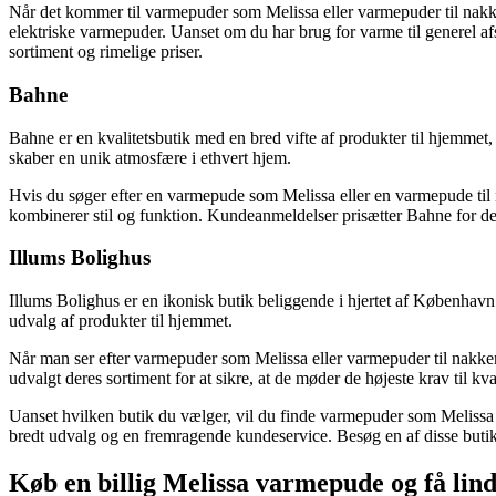
Når det kommer til varmepuder som Melissa eller varmepuder til nakk
elektriske varmepuder. Uanset om du har brug for varme til generel af
sortiment og rimelige priser.
Bahne
Bahne er en kvalitetsbutik med en bred vifte af produkter til hjemmet,
skaber en unik atmosfære i ethvert hjem.
Hvis du søger efter en varmepude som Melissa eller en varmepude til
kombinerer stil og funktion. Kundeanmeldelser prisætter Bahne for de
Illums Bolighus
Illums Bolighus er en ikonisk butik beliggende i hjertet af København
udvalg af produkter til hjemmet.
Når man ser efter varmepuder som Melissa eller varmepuder til nakken,
udvalgt deres sortiment for at sikre, at de møder de højeste krav til 
Uanset hvilken butik du vælger, vil du finde varmepuder som Melissa og
bredt udvalg og en fremragende kundeservice. Besøg en af ​​disse butikk
Køb en billig Melissa varmepude og få lind