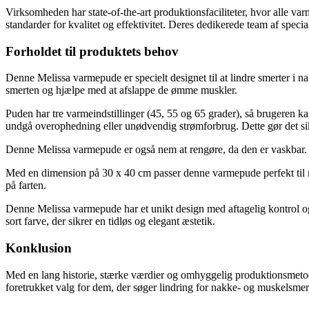
Virksomheden har state-of-the-art produktionsfaciliteter, hvor alle va
standarder for kvalitet og effektivitet. Deres dedikerede team af speci
Forholdet til produktets behov
Denne Melissa varmepude er specielt designet til at lindre smerter i
smerten og hjælpe med at afslappe de ømme muskler.
Puden har tre varmeindstillinger (45, 55 og 65 grader), så brugeren ka
undgå overophedning eller unødvendig strømforbrug. Dette gør det sikk
Denne Melissa varmepude er også nem at rengøre, da den er vaskbar. D
Med en dimension på 30 x 40 cm passer denne varmepude perfekt til na
på farten.
Denne Melissa varmepude har et unikt design med aftagelig kontrol og 
sort farve, der sikrer en tidløs og elegant æstetik.
Konklusion
Med en lang historie, stærke værdier og omhyggelig produktionsmetoder
foretrukket valg for dem, der søger lindring for nakke- og muskelsme