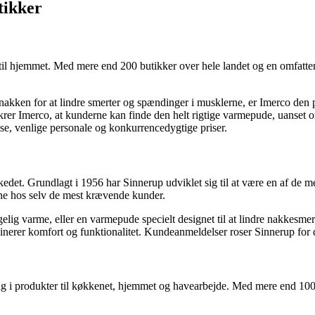
tikker
il hjemmet. Med mere end 200 butikker over hele landet og en omfattend
akken for at lindre smerter og spændinger i musklerne, er Imerco den pe
er Imerco, at kunderne kan finde den helt rigtige varmepude, uanset om 
ise, venlige personale og konkurrencedygtige priser.
edet. Grundlagt i 1956 har Sinnerup udviklet sig til at være en af ​​de
e hos selv de mest krævende kunder.
lig varme, eller en varmepude specielt designet til at lindre nakkesmer
inerer komfort og funktionalitet. Kundeanmeldelser roser Sinnerup for de
ig i produkter til køkkenet, hjemmet og havearbejde. Med mere end 100 