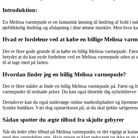
Introduktion:
En Melissa varmepude er en fantastisk løsning til lindring af hold i n
øjeblikkelig lindring og afslapning i dine ømme muskler. Men hvor kan
Hvad er fordelene ved at købe en billige Melissa var
Der er flere gode grunde til at købe en billig Melissa varmepude. Førs
betyder at du kan nyde fordelene ved en Melissa varmepude uden at sk
til at tage med på farten.
Hvordan finder jeg en billig Melissa varmepude?
Der er flere måder at finde en billig Melissa varmepude på. Først og 
varmepuder til nedsatte priser. Du kan også tilmelde dig nyhedsbreve fr
Derudover kan du også undersøge online markedspladser og hjemmesider,
fysiske butikker. Vær dog opmærksom på, at du skal tjekke sælgerens 
Sådan spotter du ægte tilbud fra skjulte gebyrer
Når du leder efter tilbud på Melissa varmepuder, er det vigtigt at k
med den oprindelige pris. Hvis prisen er klart reduceret og ikke er en m