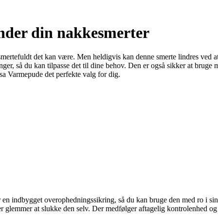
nder din nakkesmerter
smertefuldt det kan være. Men heldigvis kan denne smerte lindres ved a
ger, så du kan tilpasse det til dine behov. Den er også sikker at bruge
ssa Varmepude det perfekte valg for dig.
 en indbygget overophedningssikring, så du kan bruge den med ro i si
eller glemmer at slukke den selv. Der medfølger aftagelig kontrolenhed o