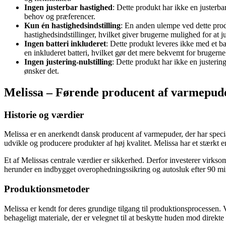
Ingen justerbar hastighed
: Dette produkt har ikke en justerb
behov og præferencer.
Kun én hastighedsindstilling
: En anden ulempe ved dette produ
hastighedsindstillinger, hvilket giver brugerne mulighed for at 
Ingen batteri inkluderet
: Dette produkt leveres ikke med et b
en inkluderet batteri, hvilket gør det mere bekvemt for brugerne
Ingen justering-nulstilling
: Dette produkt har ikke en justerin
ønsker det.
Melissa – Førende producent af varmepuder
Historie og værdier
Melissa er en anerkendt dansk producent af varmepuder, der har speci
udvikle og producere produkter af høj kvalitet. Melissa har et stærkt 
Et af Melissas centrale værdier er sikkerhed. Derfor investerer virkso
herunder en indbygget overophedningssikring og autosluk efter 90 minu
Produktionsmetoder
Melissa er kendt for deres grundige tilgang til produktionsprocessen. 
behageligt materiale, der er velegnet til at beskytte huden mod direkt