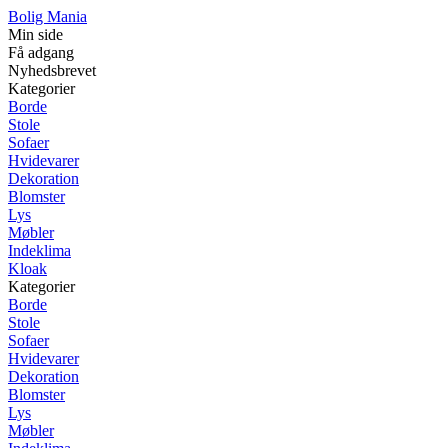
Bolig Mania
Min side
Få adgang
Nyhedsbrevet
Kategorier
Borde
Stole
Sofaer
Hvidevarer
Dekoration
Blomster
Lys
Møbler
Indeklima
Kloak
Kategorier
Borde
Stole
Sofaer
Hvidevarer
Dekoration
Blomster
Lys
Møbler