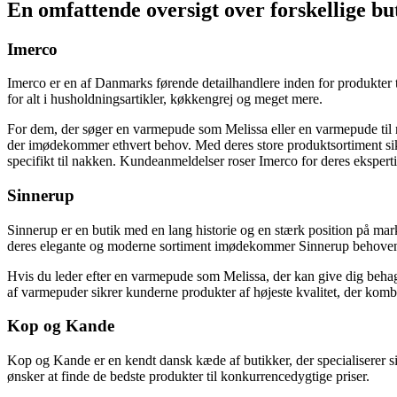
En omfattende oversigt over forskellige bu
Imerco
Imerco er en af Danmarks førende detailhandlere inden for produkter t
for alt i husholdningsartikler, køkkengrej og meget mere.
For dem, der søger en varmepude som Melissa eller en varmepude til n
der imødekommer ethvert behov. Med deres store produktsortiment sikr
specifikt til nakken. Kundeanmeldelser roser Imerco for deres ekspert
Sinnerup
Sinnerup er en butik med en lang historie og en stærk position på mark
deres elegante og moderne sortiment imødekommer Sinnerup behoven
Hvis du leder efter en varmepude som Melissa, der kan give dig behage
af varmepuder sikrer kunderne produkter af højeste kvalitet, der komb
Kop og Kande
Kop og Kande er en kendt dansk kæde af butikker, der specialiserer s
ønsker at finde de bedste produkter til konkurrencedygtige priser.