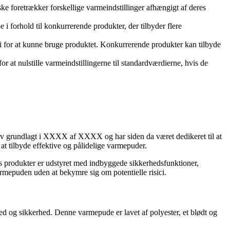
ke foretrækker forskellige varmeindstillinger afhængigt af deres
 i forhold til konkurrerende produkter, der tilbyder flere
eri for at kunne bruge produktet. Konkurrerende produkter kan tilbyde
r at nulstille varmeindstillingerne til standardværdierne, hvis de
blev grundlagt i XXXX af XXXX og har siden da været dedikeret til at
at tilbyde effektive og pålidelige varmepuder.
res produkter er udstyret med indbyggede sikkerhedsfunktioner,
armepuden uden at bekymre sig om potentielle risici.
hed og sikkerhed. Denne varmepude er lavet af polyester, et blødt og