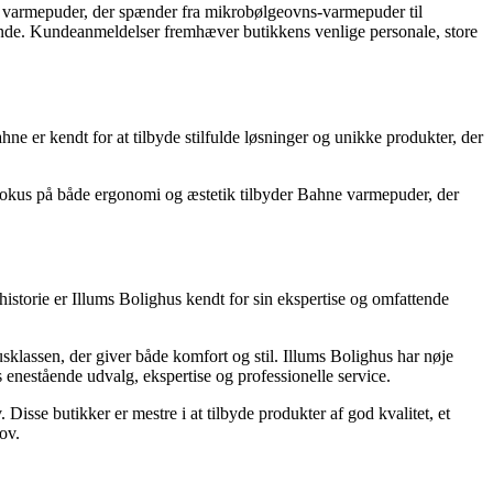
af varmepuder, der spænder fra mikrobølgeovns-varmepuder til
 Kande. Kundeanmeldelser fremhæver butikkens venlige personale, store
ne er kendt for at tilbyde stilfulde løsninger og unikke produkter, der
fokus på både ergonomi og æstetik tilbyder Bahne varmepuder, der
istorie er Illums Bolighus kendt for sin ekspertise og omfattende
klassen, der giver både komfort og stil. Illums Bolighus har nøje
 enestående udvalg, ekspertise og professionelle service.
isse butikker er mestre i at tilbyde produkter af god kvalitet, et
ov.