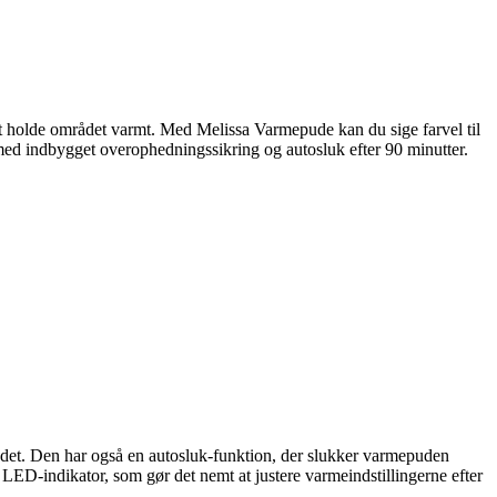
t holde området varmt. Med Melissa Varmepude kan du sige farvel til
 med indbygget overophedningssikring og autosluk efter 90 minutter.
ndet. Den har også en autosluk-funktion, der slukker varmepuden
g LED-indikator, som gør det nemt at justere varmeindstillingerne efter