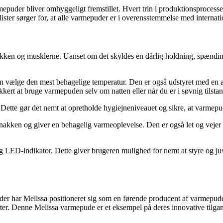
rmepuder bliver omhyggeligt fremstillet. Hvert trin i produktionsprocess
alister sørger for, at alle varmepuder er i overensstemmelse med internat
 nakken og musklerne. Uanset om det skyldes en dårlig holdning, spændi
n vælge den mest behagelige temperatur. Den er også udstyret med en aut
ert at bruge varmepuden selv om natten eller når du er i søvnig tilstan
ette gør det nemt at opretholde hygiejneniveauet og sikre, at varmepud
kken og giver en behagelig varmeoplevelse. Den er også let og vejer ku
LED-indikator. Dette giver brugeren mulighed for nemt at styre og just
 har Melissa positioneret sig som en førende producent af varmepuder. 
rter. Denne Melissa varmepude er et eksempel på deres innovative tilgan