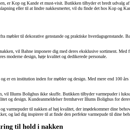
en, er Kop og Kande et must-visit. Butikken tilbyder et bredt udvalg 
slapning eller til at lindre nakkesmerter, vil du finde det hos Kop og
 fra møbler til dekorative genstande og praktiske hverdagsgenstande. Bah
 nakken, vil Bahne imponere dig med deres eksklusive sortiment. Med 
res moderne design, høje kvalitet og dedikerede personale.
 og er en institution inden for møbler og design. Med mere end 100 års h
 vil Illums Bolighus ikke skuffe. Butikken tilbyder varmepuder i luksus
kvalitet og design. Kundeanmeldelser fremhæver Illums Bolighus for deres
 varmepuder til nakken af ​​høj kvalitet, der imødekommer dine behov. D
er, og lad dig inspirere til at finde den perfekte varmepude til dine beh
ring til hold i nakken