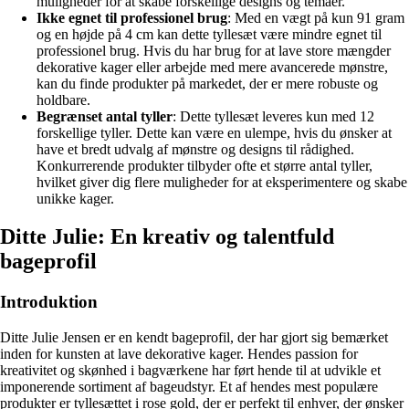
muligheder for at skabe forskellige designs og temaer.
Ikke egnet til professionel brug
: Med en vægt på kun 91 gram
og en højde på 4 cm kan dette tyllesæt være mindre egnet til
professionel brug. Hvis du har brug for at lave store mængder
dekorative kager eller arbejde med mere avancerede mønstre,
kan du finde produkter på markedet, der er mere robuste og
holdbare.
Begrænset antal tyller
: Dette tyllesæt leveres kun med 12
forskellige tyller. Dette kan være en ulempe, hvis du ønsker at
have et bredt udvalg af mønstre og designs til rådighed.
Konkurrerende produkter tilbyder ofte et større antal tyller,
hvilket giver dig flere muligheder for at eksperimentere og skabe
unikke kager.
Ditte Julie: En kreativ og talentfuld
bageprofil
Introduktion
Ditte Julie Jensen er en kendt bageprofil, der har gjort sig bemærket
inden for kunsten at lave dekorative kager. Hendes passion for
kreativitet og skønhed i bagværkene har ført hende til at udvikle et
imponerende sortiment af bageudstyr. Et af hendes mest populære
produkter er tyllesættet i rose gold, der er perfekt til enhver, der ønsker