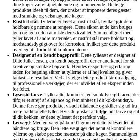
dine kager være iøjnefaldende og imponerende. Dette gør
produktet ideelt til dem, der ønsker at imponere deres gæster
med smukke og velsmagende kager.
Rustfrit stål
: Tyllerne er lavet af rustfrit stål, hvilket gør dem
holdbare og nemme at rengøre. Dette sikrer, at de kan bruges
igen og igen uden at miste deres kvalitet. Sammenlignet med
tyller lavet af andre materialer, er rustfrit stål mere holdbart og
modstandsdygtigt over for korrosion, hvilket gør dette produkt
overlegent i forhold til konkurrenterne.
Designet af en kendt bageprofil
: Dette tyllesæt er designet af
Ditte Julie Jensen, en kendt bageprofil, der er anerkendt for sit
kreative og smukke bagværk. Hendes ekspertise og erfaring
inden for bagning sikrer, at tyllerne er af høj kvalitet og giver
fantastiske resultater. Ved at vælge dette produkt får du adgang
til professionelle værktøjer, der er udviklet af en ekspert inden
for feltet.
Lyserød farve
: Tyllesættet kommer i en smuk lyserød farve, der
tilføjer et strejf af elegance og femininitet til dit køkkenudstyr.
Denne farve gør produktet visuelt tiltalende og skiller sig ud fra
mere traditionelle tyller. Hvis du ønsker at tilføje lidt farve og stil
til dit køkken, er dette tyllesæt det perfekte valg.
Letvægt
: Med en vægt på kun 91 gram er dette tyllesæt let at
håndtere og bruge. Den lette vægt gør det nemt at kontrollere
tyllerne og skabe præcise mønstre på dine kager. Sammenlignet
med tungere tyller er dette produkt mere behageligt at arbejde