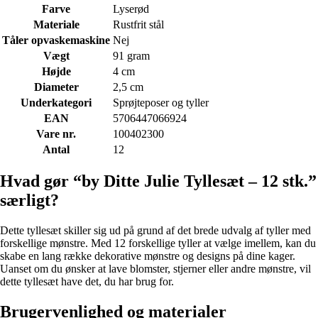
Farve
Lyserød
Materiale
Rustfrit stål
Tåler opvaskemaskine
Nej
Vægt
91 gram
Højde
4 cm
Diameter
2,5 cm
Underkategori
Sprøjteposer og tyller
EAN
5706447066924
Vare nr.
100402300
Antal
12
Hvad gør “by Ditte Julie Tyllesæt – 12 stk.”
særligt?
Dette tyllesæt skiller sig ud på grund af det brede udvalg af tyller med
forskellige mønstre. Med 12 forskellige tyller at vælge imellem, kan du
skabe en lang række dekorative mønstre og designs på dine kager.
Uanset om du ønsker at lave blomster, stjerner eller andre mønstre, vil
dette tyllesæt have det, du har brug for.
Brugervenlighed og materialer