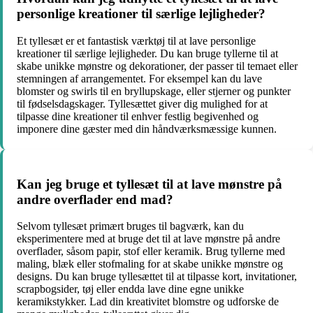
personlige kreationer til særlige lejligheder?
Et tyllesæt er et fantastisk værktøj til at lave personlige
kreationer til særlige lejligheder. Du kan bruge tyllerne til at
skabe unikke mønstre og dekorationer, der passer til temaet eller
stemningen af arrangementet. For eksempel kan du lave
blomster og swirls til en bryllupskage, eller stjerner og punkter
til fødselsdagskager. Tyllesættet giver dig mulighed for at
tilpasse dine kreationer til enhver festlig begivenhed og
imponere dine gæster med din håndværksmæssige kunnen.
Kan jeg bruge et tyllesæt til at lave mønstre på
andre overflader end mad?
Selvom tyllesæt primært bruges til bagværk, kan du
eksperimentere med at bruge det til at lave mønstre på andre
overflader, såsom papir, stof eller keramik. Brug tyllerne med
maling, blæk eller stofmaling for at skabe unikke mønstre og
designs. Du kan bruge tyllesættet til at tilpasse kort, invitationer,
scrapbogsider, tøj eller endda lave dine egne unikke
keramikstykker. Lad din kreativitet blomstre og udforske de