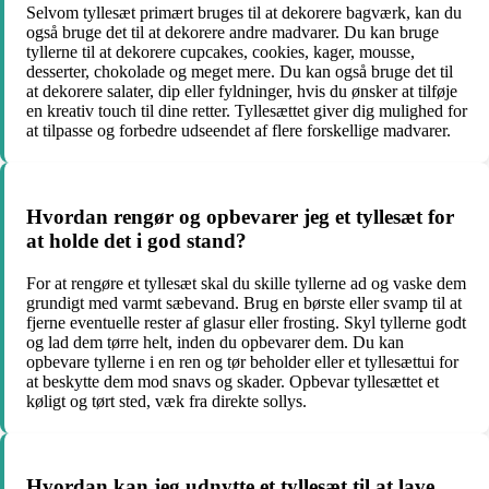
Selvom tyllesæt primært bruges til at dekorere bagværk, kan du
også bruge det til at dekorere andre madvarer. Du kan bruge
tyllerne til at dekorere cupcakes, cookies, kager, mousse,
desserter, chokolade og meget mere. Du kan også bruge det til
at dekorere salater, dip eller fyldninger, hvis du ønsker at tilføje
en kreativ touch til dine retter. Tyllesættet giver dig mulighed for
at tilpasse og forbedre udseendet af flere forskellige madvarer.
Hvordan rengør og opbevarer jeg et tyllesæt for
at holde det i god stand?
For at rengøre et tyllesæt skal du skille tyllerne ad og vaske dem
grundigt med varmt sæbevand. Brug en børste eller svamp til at
fjerne eventuelle rester af glasur eller frosting. Skyl tyllerne godt
og lad dem tørre helt, inden du opbevarer dem. Du kan
opbevare tyllerne i en ren og tør beholder eller et tyllesættui for
at beskytte dem mod snavs og skader. Opbevar tyllesættet et
køligt og tørt sted, væk fra direkte sollys.
Hvordan kan jeg udnytte et tyllesæt til at lave