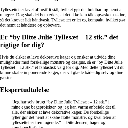
Tyllesættet er lavet af rustfrit stål, hvilket gør det holdbart og nemt at
rengøre. Dog skal det bemærkes, at det ikke kan tåle opvaskemaskine,
så det kræver lidt håndvask. Tyllesættet er let og kompakt, hvilket gør
det nemt at håndtere og opbevare.
Er “by Ditte Julie Tyllesæt – 12 stk.” det
rigtige for dig?
Hvis du elsker at lave dekorative kager og ønsker at udvide dine
muligheder med forskellige mønstre og designs, så er “by Ditte Julie
Tyllesæt – 12 stk.” et fantastisk valg for dig. Med dette tyllesæt vil du
kunne skabe imponerende kager, der vil glæde både dig selv og dine
gæster.
Ekspertudtalelse
“Jeg har selv brugt “by Ditte Julie Tyllesæt – 12 stk.” i
mine egne bageprojekter, og jeg kan varmt anbefale det til
alle, der elsker at lave dekorative kager. De forskellige
tyller gør det nemt at skabe flotte mønstre, og kvaliteten af
tyllesættet er fremragende.” – Ditte Jensen, bager og
kogebogsforfatter.