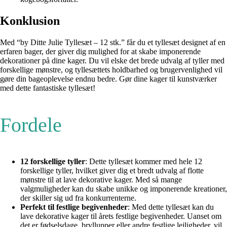
Konklusion
Med “by Ditte Julie Tyllesæt – 12 stk.” får du et tyllesæt designet af en
erfaren bager, der giver dig mulighed for at skabe imponerende
dekorationer på dine kager. Du vil elske det brede udvalg af tyller med
forskellige mønstre, og tyllesættets holdbarhed og brugervenlighed vil
gøre din bageoplevelse endnu bedre. Gør dine kager til kunstværker
med dette fantastiske tyllesæt!
Fordele
12 forskellige tyller
: Dette tyllesæt kommer med hele 12
forskellige tyller, hvilket giver dig et bredt udvalg af flotte
mønstre til at lave dekorative kager. Med så mange
valgmuligheder kan du skabe unikke og imponerende kreationer,
der skiller sig ud fra konkurrenterne.
Perfekt til festlige begivenheder
: Med dette tyllesæt kan du
lave dekorative kager til årets festlige begivenheder. Uanset om
det er fødselsdage, bryllupper eller andre festlige lejligheder, vil