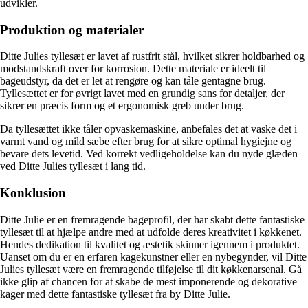
udvikler.
Produktion og materialer
Ditte Julies tyllesæt er lavet af rustfrit stål, hvilket sikrer holdbarhed og
modstandskraft over for korrosion. Dette materiale er ideelt til
bageudstyr, da det er let at rengøre og kan tåle gentagne brug.
Tyllesættet er for øvrigt lavet med en grundig sans for detaljer, der
sikrer en præcis form og et ergonomisk greb under brug.
Da tyllesættet ikke tåler opvaskemaskine, anbefales det at vaske det i
varmt vand og mild sæbe efter brug for at sikre optimal hygiejne og
bevare dets levetid. Ved korrekt vedligeholdelse kan du nyde glæden
ved Ditte Julies tyllesæt i lang tid.
Konklusion
Ditte Julie er en fremragende bageprofil, der har skabt dette fantastiske
tyllesæt til at hjælpe andre med at udfolde deres kreativitet i køkkenet.
Hendes dedikation til kvalitet og æstetik skinner igennem i produktet.
Uanset om du er en erfaren kagekunstner eller en nybegynder, vil Ditte
Julies tyllesæt være en fremragende tilføjelse til dit køkkenarsenal. Gå
ikke glip af chancen for at skabe de mest imponerende og dekorative
kager med dette fantastiske tyllesæt fra by Ditte Julie.