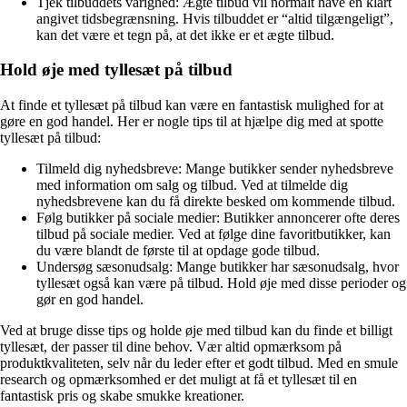
Tjek tilbuddets varighed: Ægte tilbud vil normalt have en klart
angivet tidsbegrænsning. Hvis tilbuddet er “altid tilgængeligt”,
kan det være et tegn på, at det ikke er et ægte tilbud.
Hold øje med tyllesæt på tilbud
At finde et tyllesæt på tilbud kan være en fantastisk mulighed for at
gøre en god handel. Her er nogle tips til at hjælpe dig med at spotte
tyllesæt på tilbud:
Tilmeld dig nyhedsbreve: Mange butikker sender nyhedsbreve
med information om salg og tilbud. Ved at tilmelde dig
nyhedsbrevene kan du få direkte besked om kommende tilbud.
Følg butikker på sociale medier: Butikker annoncerer ofte deres
tilbud på sociale medier. Ved at følge dine favoritbutikker, kan
du være blandt de første til at opdage gode tilbud.
Undersøg sæsonudsalg: Mange butikker har sæsonudsalg, hvor
tyllesæt også kan være på tilbud. Hold øje med disse perioder og
gør en god handel.
Ved at bruge disse tips og holde øje med tilbud kan du finde et billigt
tyllesæt, der passer til dine behov. Vær altid opmærksom på
produktkvaliteten, selv når du leder efter et godt tilbud. Med en smule
research og opmærksomhed er det muligt at få et tyllesæt til en
fantastisk pris og skabe smukke kreationer.