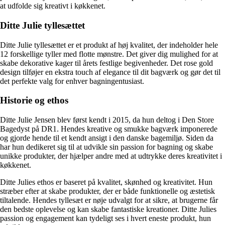
at udfolde sig kreativt i køkkenet.
Ditte Julie tyllesættet
Ditte Julie tyllesættet er et produkt af høj kvalitet, der indeholder hele
12 forskellige tyller med flotte mønstre. Det giver dig mulighed for at
skabe dekorative kager til årets festlige begivenheder. Det rose gold
design tilføjer en ekstra touch af elegance til dit bagværk og gør det til
det perfekte valg for enhver bagningentusiast.
Historie og ethos
Ditte Julie Jensen blev først kendt i 2015, da hun deltog i Den Store
Bagedyst på DR1. Hendes kreative og smukke bagværk imponerede
og gjorde hende til et kendt ansigt i den danske bagemiljø. Siden da
har hun dedikeret sig til at udvikle sin passion for bagning og skabe
unikke produkter, der hjælper andre med at udtrykke deres kreativitet i
køkkenet.
Ditte Julies ethos er baseret på kvalitet, skønhed og kreativitet. Hun
stræber efter at skabe produkter, der er både funktionelle og æstetisk
tiltalende. Hendes tyllesæt er nøje udvalgt for at sikre, at brugerne får
den bedste oplevelse og kan skabe fantastiske kreationer. Ditte Julies
passion og engagement kan tydeligt ses i hvert eneste produkt, hun