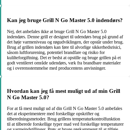
Kan jeg bruge Grill N Go Master 5.0 indendørs?
Nej, det anbefales ikke at bruge Grill N Go Master 5.0
indendørs. Denne grill er designet til udendørs brug på grund af
det høje varmeniveau og røgudviklingen, der opstår under brug.
Brug af grillen indendørs kan føre til alvorlige sikkerhedsrisici,
såsom luftforurening, potentiel brandfare og risiko for
kulilteforgiftning. Det er bedst at opstille og bruge grillen på et
godt ventileret område udendørs, væk fra brandbare materialer
og i overensstemmelse med producentens anvisninger.
Hvordan kan jeg få mest muligt ud af min Grill
N Go Master 5.0?
For at få mest muligt ud af din Grill N Go Master 5.0 anbefales
det at eksperimentere med forskellige opskrifter og
tilberedningsmetoder. Brug grillens temperaturkontrolfunktion
til at tilberede forskellige typer mad ved forskellige temperaturer
og varmeindstillinger. Prøv at bruge røgkammeret til at tilføje