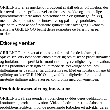
GRILLNGO er en anerkendt producent af grill-udstyr og tilbehør, der
har revolutioneret grill-oplevelsen for mesterkokke og almindelige
grillentusiaster i flere årtier. Virksomheden blev grundlagt i år [xx],
med en vision om at skabe innovative og pålidelige produkter, der kan
hjælpe folk med at opnå perfekte grillresultater hver gang. Gennem
årene har GRILLNGO bevist deres ekspertise og fører nu an på
markedet.
Ethos og værdier
GRILLNGO er drevet af en passion for at skabe de bedste grill-
oplevelser. Virksomhedens ethos drejer sig om at skabe produktkvalitet
og funktionalitet i perfekt harmoni med brugervenlighed og innovation.
Deres produkter er designet til at møde de forskellige behov hos
grillentusiaster på enhver færdighedsniveau. Med en holistisk tilgang til
grillning ønsker GRILLNGO at give folk muligheden for at opnå
mesterlig grillning uden at gå på kompromis med conveniencen.
Produktionsmetoder og innovation
GRILLNGOs fremragende ry i branchen skyldes deres dedikation til
kontinuerlig produktinnovation. Virksomheden har state-of-the-art
produktionsfaciliteter, hvor de nogensinde forbedrer og udvikler deres