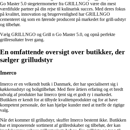
Go Master 5.0 stegetermometer fra GRILLNGO være din mest
værdifulde partner på din rejse til kulinarisk succes. Med deres fokus
på kvalitet, innovation og brugervenlighed har GRILLNGO
cementeret sig som en førende producent på markedet for grill-udstyr
og tilbehør.
Vælg GRILLNGO og Grill n Go Master 5.0, og opnå perfekte
grillresultater hver gang.
En omfattende oversigt over butikker, der
sælger grilludstyr
Imerco
Imerco er en velkendt butik i Danmark, der har specialiseret sig i
køkkenudstyr og boligtilbehør. Med flere årtiers erfaring og et bredt
udvalg af produkter har Imerco tjent sig et godt ry i markedet.
Butikken er kendt for at tilbyde kvalitetsprodukter og for at have
kompetent personale, der kan hjælpe kunder med at træffe de rigtige
valg.
Når det kommer til grilludstyr, skuffer Imerco bestemt ikke. Butikken
har et imponerende sortiment af grillredskaber og tilbehør, der kan