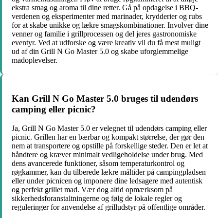
ekstra smag og aroma til dine retter. Gå på opdagelse i BBQ-
verdenen og eksperimenter med marinader, krydderier og rubs
for at skabe unikke og lækre smagskombinationer. Involver dine
venner og familie i grillprocessen og del jeres gastronomiske
eventyr. Ved at udforske og være kreativ vil du få mest muligt
ud af din Grill N Go Master 5.0 og skabe uforglemmelige
madoplevelser.
Kan Grill N Go Master 5.0 bruges til udendørs
camping eller picnic?
Ja, Grill N Go Master 5.0 er velegnet til udendørs camping eller
picnic. Grillen har en bærbar og kompakt størrelse, der gør den
nem at transportere og opstille på forskellige steder. Den er let at
håndtere og kræver minimalt vedligeholdelse under brug. Med
dens avancerede funktioner, såsom temperaturkontrol og
røgkammer, kan du tilberede lækre måltider på campingpladsen
eller under picnicen og imponere dine ledsagere med autentisk
og perfekt grillet mad. Vær dog altid opmærksom på
sikkerhedsforanstaltningerne og følg de lokale regler og
reguleringer for anvendelse af grilludstyr på offentlige områder.