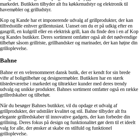
markedet. Butikken tilbyder alt fra køkkenudstyr og elektronik til
havemøbler og grilludstyr.
Kop og Kande har et imponerende udvalg af grillprodukter, der kan
tilfredsstille enhver grillentusiast. Uanset om du er på udkig efter en
gasgrill, en kulgrill eller en elektrisk grill, kan du finde den i en af Kop
og Kandes butikker. Deres sortiment omfatter også alt det nødvendige
tilbehør såsom grillriste, grillhandsker og marinader, der kan højne din
grilloplevelse.
Bahne
Bahne er en velrenommeret dansk butik, der er kendt for sin brede
vifte af boligtilbehør og designermøbler. Butikken har en stærk
tilstedeværelse i markedet og tiltrækker kunder med deres trendy
udvalg og unikke produkter. Bahnes sortiment omfatter også en række
grillredskaber og tilbehør.
Når du besøger Bahnes butikker, vil du opdage et udvalg af
grillprodukter, der udstråler kvalitet og stil. Bahne tilbyder alt fra
elegante grillredskaber til innovative gadgets, der kan forbedre din
grillning. Deres fokus på design og funktionalitet gør dem til et ideelt
valg for alle, der ønsker at skabe en stilfuld og funktionel
grilloplevelse.