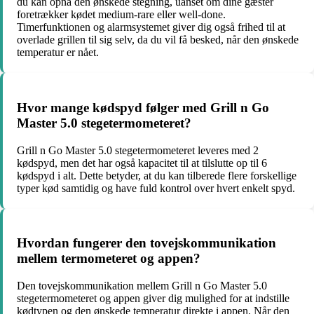
du kan opnå den ønskede stegning, uanset om dine gæster
foretrækker kødet medium-rare eller well-done.
Timerfunktionen og alarmsystemet giver dig også frihed til at
overlade grillen til sig selv, da du vil få besked, når den ønskede
temperatur er nået.
Hvor mange kødspyd følger med Grill n Go
Master 5.0 stegetermometeret?
Grill n Go Master 5.0 stegetermometeret leveres med 2
kødspyd, men det har også kapacitet til at tilslutte op til 6
kødspyd i alt. Dette betyder, at du kan tilberede flere forskellige
typer kød samtidig og have fuld kontrol over hvert enkelt spyd.
Hvordan fungerer den tovejskommunikation
mellem termometeret og appen?
Den tovejskommunikation mellem Grill n Go Master 5.0
stegetermometeret og appen giver dig mulighed for at indstille
kødtypen og den ønskede temperatur direkte i appen. Når den