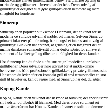
imødekomme enhver grillentusiasts behov. Fra grillriste og tang til
marinade og grillbørster – Imerco har det hele. Deres udvalg af
grilludstyr er designet til at gøre grilloplevelsen nemmere og mere
smagfuld for kunderne.
Sinnerup
Sinnerup er en populær butikskæde i Danmark, der er kendt for sit
moderne og stilfulde udvalg af møbler og interiør. Selvom Sinnerup
primært fokuserer på indretning, har de også et interessant udvalg af
grilludstyr. Butikken har erkendt, at grillning er en integreret del af
mange danskeres sommerlivsstil og har derfor sørget for at have et
sortiment af kvalitetsgrill og tilbehør til rådighed for deres kunder.
Hos Sinnerup kan du finde alt fra smarte grillmodeller til praktiske
grilltilbehør. Deres udvalg er nøje udvalgt for at imødekomme
behovene hos både professionelle grillkokke og private grillentusiaster.
Uanset om du leder efter en kompakt grill til små terrasser eller en stor
grill til havefester, kan du regne med, at Sinnerup har det, du søger.
Kop og Kande
Kop og Kande er en velkendt dansk kæde af butikker, der specialiserer
sig i udstyr og tilbehør til hjemmet. Med deres brede sortiment og
mange års erfaring har Kop og Kande opbygget et solidt omdømme i