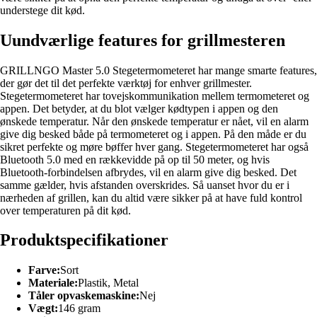
understege dit kød.
Uundværlige features for grillmesteren
GRILLNGO Master 5.0 Stegetermometeret har mange smarte features,
der gør det til det perfekte værktøj for enhver grillmester.
Stegetermometeret har tovejskommunikation mellem termometeret og
appen. Det betyder, at du blot vælger kødtypen i appen og den
ønskede temperatur. Når den ønskede temperatur er nået, vil en alarm
give dig besked både på termometeret og i appen. På den måde er du
sikret perfekte og møre bøffer hver gang. Stegetermometeret har også
Bluetooth 5.0 med en rækkevidde på op til 50 meter, og hvis
Bluetooth-forbindelsen afbrydes, vil en alarm give dig besked. Det
samme gælder, hvis afstanden overskrides. Så uanset hvor du er i
nærheden af grillen, kan du altid være sikker på at have fuld kontrol
over temperaturen på dit kød.
Produktspecifikationer
Farve:
Sort
Materiale:
Plastik, Metal
Tåler opvaskemaskine:
Nej
Vægt:
146 gram