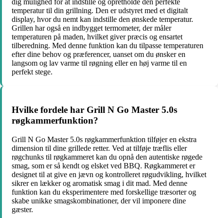
dig mulighed for at indstille og opretholde den perfekte
temperatur til din grillning. Den er udstyret med et digitalt
display, hvor du nemt kan indstille den ønskede temperatur.
Grillen har også en indbygget termometer, der måler
temperaturen på maden, hvilket giver præcis og ensartet
tilberedning. Med denne funktion kan du tilpasse temperaturen
efter dine behov og præferencer, uanset om du ønsker en
langsom og lav varme til røgning eller en høj varme til en
perfekt stege.
Hvilke fordele har Grill N Go Master 5.0s
røgkammerfunktion?
Grill N Go Master 5.0s røgkammerfunktion tilføjer en ekstra
dimension til dine grillede retter. Ved at tilføje træflis eller
røgchunks til røgkammeret kan du opnå den autentiske røgede
smag, som er så kendt og elsket ved BBQ. Røgkammeret er
designet til at give en jævn og kontrolleret røgudvikling, hvilket
sikrer en lækker og aromatisk smag i dit mad. Med denne
funktion kan du eksperimentere med forskellige træsorter og
skabe unikke smagskombinationer, der vil imponere dine
gæster.