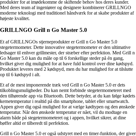
produkter for at imødekomme de skiftende behov hos deres kunder.
Med deres team af ingeniører og designere kombinerer GRILLNGO
moderne teknologi med traditionel håndværk for at skabe produkter af
højeste kvalitet.
GRILLNGO Grill n Go Master 5.0
Et af GRILLNGOs stjerneprodukter er Grill n Go Master 5.0
stegetermometer. Dette innovative stegetermometer er den ultimative
ledsager til enhver grillmester, der stræber efter perfektion. Med Grill n
Go Master 5.0 kan du måle op til 6 forskellige steder på én gang,
hvilket giver dig mulighed for at have fuld kontrol over dine kødspyd.
Produktet leveres med 2 kødspyd, men du har mulighed for at tilslutte
op til 6 kødspyd i alt.
Et af de mest imponerende træk ved Grill n Go Master 5.0 er dets
tilkoblingsmuligheder. Du kan nemt forbinde stegetermometeret med
den tilhørende app via Bluetooth. Dette betyder, at du kan følge kødets
kernetemperatur i realtid på din smartphone, tablet eller smartwatch.
Appen giver dig også mulighed for at vælge kødtypen og den ønskede
temperatur. Når den ønskede temperatur er nået, vil du modtage en
alarm både på stegetermometeret og i appen, hvilket sikrer, at dine
bøffer altid er tilberedt til perfektion.
Grill n Go Master 5.0 er også udstyret med en timer-funktion, der giver