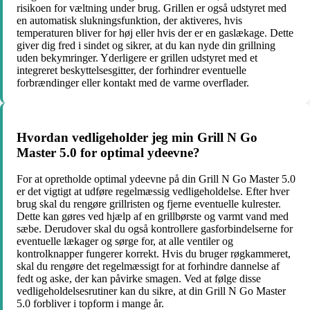
risikoen for væltning under brug. Grillen er også udstyret med
en automatisk slukningsfunktion, der aktiveres, hvis
temperaturen bliver for høj eller hvis der er en gaslækage. Dette
giver dig fred i sindet og sikrer, at du kan nyde din grillning
uden bekymringer. Yderligere er grillen udstyret med et
integreret beskyttelsesgitter, der forhindrer eventuelle
forbrændinger eller kontakt med de varme overflader.
Hvordan vedligeholder jeg min Grill N Go
Master 5.0 for optimal ydeevne?
For at opretholde optimal ydeevne på din Grill N Go Master 5.0
er det vigtigt at udføre regelmæssig vedligeholdelse. Efter hver
brug skal du rengøre grillristen og fjerne eventuelle kulrester.
Dette kan gøres ved hjælp af en grillbørste og varmt vand med
sæbe. Derudover skal du også kontrollere gasforbindelserne for
eventuelle lækager og sørge for, at alle ventiler og
kontrolknapper fungerer korrekt. Hvis du bruger røgkammeret,
skal du rengøre det regelmæssigt for at forhindre dannelse af
fedt og aske, der kan påvirke smagen. Ved at følge disse
vedligeholdelsesrutiner kan du sikre, at din Grill N Go Master
5.0 forbliver i topform i mange år.