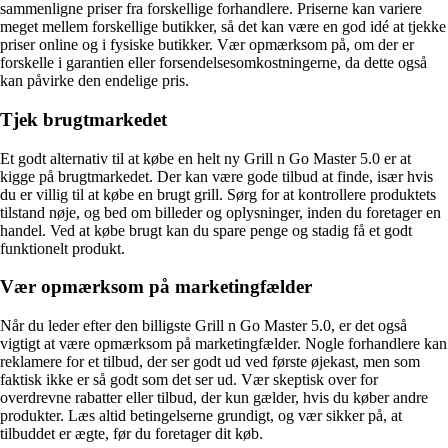
sammenligne priser fra forskellige forhandlere. Priserne kan variere
meget mellem forskellige butikker, så det kan være en god idé at tjekke
priser online og i fysiske butikker. Vær opmærksom på, om der er
forskelle i garantien eller forsendelsesomkostningerne, da dette også
kan påvirke den endelige pris.
Tjek brugtmarkedet
Et godt alternativ til at købe en helt ny Grill n Go Master 5.0 er at
kigge på brugtmarkedet. Der kan være gode tilbud at finde, især hvis
du er villig til at købe en brugt grill. Sørg for at kontrollere produktets
tilstand nøje, og bed om billeder og oplysninger, inden du foretager en
handel. Ved at købe brugt kan du spare penge og stadig få et godt
funktionelt produkt.
Vær opmærksom på marketingfælder
Når du leder efter den billigste Grill n Go Master 5.0, er det også
vigtigt at være opmærksom på marketingfælder. Nogle forhandlere kan
reklamere for et tilbud, der ser godt ud ved første øjekast, men som
faktisk ikke er så godt som det ser ud. Vær skeptisk over for
overdrevne rabatter eller tilbud, der kun gælder, hvis du køber andre
produkter. Læs altid betingelserne grundigt, og vær sikker på, at
tilbuddet er ægte, før du foretager dit køb.