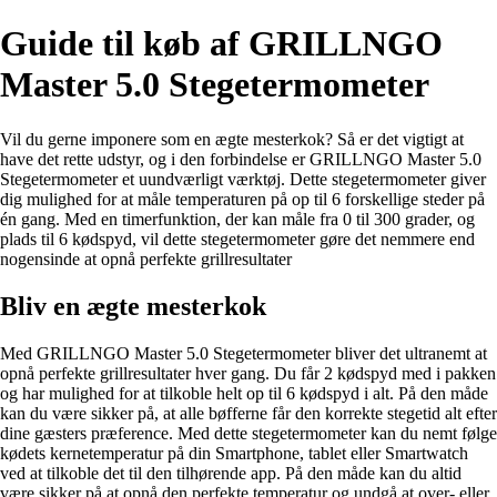
Guide til køb af GRILLNGO
Master 5.0 Stegetermometer
Vil du gerne imponere som en ægte mesterkok? Så er det vigtigt at
have det rette udstyr, og i den forbindelse er GRILLNGO Master 5.0
Stegetermometer et uundværligt værktøj. Dette stegetermometer giver
dig mulighed for at måle temperaturen på op til 6 forskellige steder på
én gang. Med en timerfunktion, der kan måle fra 0 til 300 grader, og
plads til 6 kødspyd, vil dette stegetermometer gøre det nemmere end
nogensinde at opnå perfekte grillresultater
Bliv en ægte mesterkok
Med GRILLNGO Master 5.0 Stegetermometer bliver det ultranemt at
opnå perfekte grillresultater hver gang. Du får 2 kødspyd med i pakken
og har mulighed for at tilkoble helt op til 6 kødspyd i alt. På den måde
kan du være sikker på, at alle bøfferne får den korrekte stegetid alt efter
dine gæsters præference. Med dette stegetermometer kan du nemt følge
kødets kernetemperatur på din Smartphone, tablet eller Smartwatch
ved at tilkoble det til den tilhørende app. På den måde kan du altid
være sikker på at opnå den perfekte temperatur og undgå at over- eller