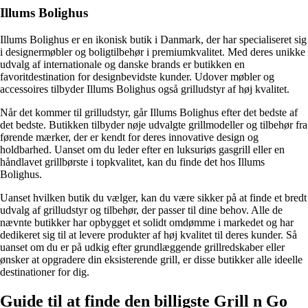
Illums Bolighus
Illums Bolighus er en ikonisk butik i Danmark, der har specialiseret sig
i designermøbler og boligtilbehør i premiumkvalitet. Med deres unikke
udvalg af internationale og danske brands er butikken en
favoritdestination for designbevidste kunder. Udover møbler og
accessoires tilbyder Illums Bolighus også grilludstyr af høj kvalitet.
Når det kommer til grilludstyr, går Illums Bolighus efter det bedste af
det bedste. Butikken tilbyder nøje udvalgte grillmodeller og tilbehør fra
førende mærker, der er kendt for deres innovative design og
holdbarhed. Uanset om du leder efter en luksuriøs gasgrill eller en
håndlavet grillbørste i topkvalitet, kan du finde det hos Illums
Bolighus.
Uanset hvilken butik du vælger, kan du være sikker på at finde et bredt
udvalg af grilludstyr og tilbehør, der passer til dine behov. Alle de
nævnte butikker har opbygget et solidt omdømme i markedet og har
dedikeret sig til at levere produkter af høj kvalitet til deres kunder. Så
uanset om du er på udkig efter grundlæggende grillredskaber eller
ønsker at opgradere din eksisterende grill, er disse butikker alle ideelle
destinationer for dig.
Guide til at finde den billigste Grill n Go