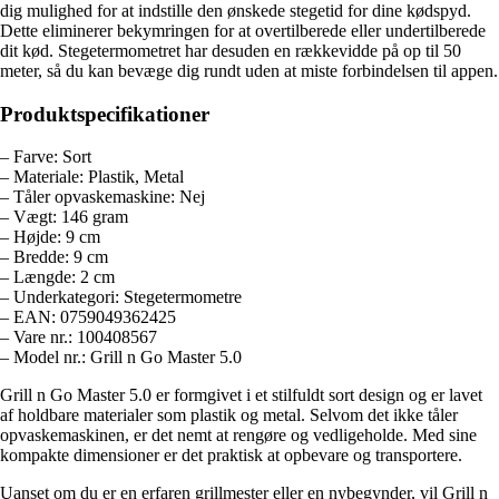
dig mulighed for at indstille den ønskede stegetid for dine kødspyd.
Dette eliminerer bekymringen for at overtilberede eller undertilberede
dit kød. Stegetermometret har desuden en rækkevidde på op til 50
meter, så du kan bevæge dig rundt uden at miste forbindelsen til appen.
Produktspecifikationer
– Farve: Sort
– Materiale: Plastik, Metal
– Tåler opvaskemaskine: Nej
– Vægt: 146 gram
– Højde: 9 cm
– Bredde: 9 cm
– Længde: 2 cm
– Underkategori: Stegetermometre
– EAN: 0759049362425
– Vare nr.: 100408567
– Model nr.: Grill n Go Master 5.0
Grill n Go Master 5.0 er formgivet i et stilfuldt sort design og er lavet
af holdbare materialer som plastik og metal. Selvom det ikke tåler
opvaskemaskinen, er det nemt at rengøre og vedligeholde. Med sine
kompakte dimensioner er det praktisk at opbevare og transportere.
Uanset om du er en erfaren grillmester eller en nybegynder, vil Grill n