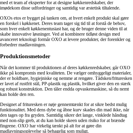
med et team af eksperter for at designe køkkenredskaber, der
imødekom disse udfordringer og samtidig var æstetisk tiltalende.
OXOs etos er bygget på tanken om, at hvert enkelt produkt skal gøre
en forskel i køkkenet. Deres team tager sig tid til at forstå de behov,
som hver enkelt køkkenentusiast har, og de bruger denne viden til at
skabe innovative løsninger. Ved at kombinere tidløst design med
avanceret teknologi formår OXO at levere produkter, der forenkler og
forbedrer madlavningen.
Produktionsmetoder
Når det kommer til produktionen af deres køkkenredskaber, går OXO
ikke på kompromis med kvaliteten. De vælger omhyggeligt materialer,
der er holdbare, hygiejniske og nemme at rengøre. Tådsken/frituresken
er lavet af rustfrit stål, PP-plastik og plastik, hvilket giver den en stærk
og robust konstruktion. Den tåler endda opvaskemaskine, så du nemt
kan holde den ren.
Designet af frituresken er nøje gennemtænkt for at sikre bedst mulig
funktionalitet. Med dens dybe og åbne kurv skades din mad ikke, når
den tages op fra gryden. Samtidig sikrer det lange, vinklede håndtag
med non-slip greb, at du kan holde skeen uden risiko for at brænde
fingrene. OXO har virkelig tænkt på alt for at gøre din
madlavningsoplevelse så behagelig som muligt.