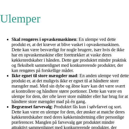
Ulemper
Skal rengøres i opvaskemaskinen
: En ulempe ved dette
produkt er, at det kræver at blive vasket i opvaskemaskinen.
Dette kan være besværligt for nogle brugere, især hvis de ikke
har en opvaskemaskine eller foretrækker at vaske deres
køkkenredskaber i hånden. Dette gør produktet mindre praktisk
og fleksibelt sammenlignet med konkurrerende produkter, der
kan rengøres på forskellige måder.
Ikke egnet til store mængder mad
: En anden ulempe ved dette
produkt er, at det muligvis ikke er egnet til at håndtere store
mængder mad. Med sin dybe og åbne kurv kan det være svært
at kontrollere og håndtere større portioner. Dette kan være en
ulempe for dem, der ofte laver store måltider eller har brug for at
håndtere store mængder mad på én gang.
Begrænset farvevalg
: Produktet fås kun i sølvfarvet og sort.
Dette kan være en ulempe for dem, der ønsker at matche deres
køkkenredskaber med deres køkkenindretning eller personlige
præferencer. Manglen på farvevalg gør produktet mindre
attraktivt sammenlignet med konkurrerende produkter, der