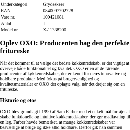
Underkategori
Grydeskeer
EAN
0840097702728
Vare nr.
100421081
Antal
1
Model nr.
X-11338200
Oplev OXO: Producenten bag den perfekte
fritureske
Når det kommer til at vælge det bedste køkkenredskab, er det vigtigt at
overveje både funktionalitet og kvalitet. OXO er en af de førende
producenter af køkkenredskaber, der er kendt for deres innovative og
holdbare produkter. Med fokus på brugervenlighed og
kvalitetsmaterialer er OXO det oplagte valg, når det drejer sig om en
fritureske.
Historie og etos
OXO blev grundlagt i 1990 af Sam Farber med et enkelt mål for øje: at
skabe funktionelle og intuitive køkkenredskaber, der gør madlavning til
en leg. Farber havde bemærket, at mange køkkenredskaber var
besværlige at bruge og ikke altid holdbare. Derfor gik han sammen