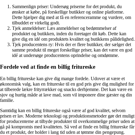
Sammenlign priser: Undersøg priserne for det produkt, du
ønsker at købe, på forskellige butikker og online platforme.
Dette hjælper dig med at få en referenceramme og vurdere, om
tilbuddet er virkelig godt.
Tjek anmeldelser: Læs anmeldelser og bedømmelser af
produktet og butikken, inden du foretager dit køb. Dette kan
give dig en idé om produktets kvalitet og butikkens pålidelighed.
Tjek producentens ry: Hvis der er flere butikker, der sælger det
samme produkt til meget forskellige priser, kan det være en god
idé at undersøge producentens oprindelse og omdømme.
Fordele ved at finde en billig fritureske
En billig fritureske kan give dig mange fordele. Udover at være et
økonomisk valg, kan en fritureske til en god pris give dig mulighed for
at tilberede lækre frityrrækker og snacks derhjemme. Det kan være en
sjov og hurtig måde at lave mad, som vil imponere dine gæster og din
familie.
Samtidig kan en billig fritureske også være af god kvalitet, selvom
prisen er lav. Moderne teknologi og produktionsmetoder gør det muligt
for producenterne at tilbyde produkter til overkommelige priser uden at
gå på kompromis med kvaliteten. Så ved at finde en billig fritureske får
du et produkt, der holder i lang tid uden at tømme din pengepung.