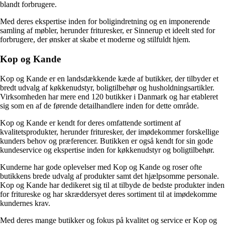
blandt forbrugere.
Med deres ekspertise inden for boligindretning og en imponerende
samling af møbler, herunder frituresker, er Sinnerup et ideelt sted for
forbrugere, der ønsker at skabe et moderne og stilfuldt hjem.
Kop og Kande
Kop og Kande er en landsdækkende kæde af butikker, der tilbyder et
bredt udvalg af køkkenudstyr, boligtilbehør og husholdningsartikler.
Virksomheden har mere end 120 butikker i Danmark og har etableret
sig som en af de førende detailhandlere inden for dette område.
Kop og Kande er kendt for deres omfattende sortiment af
kvalitetsprodukter, herunder frituresker, der imødekommer forskellige
kunders behov og præferencer. Butikken er også kendt for sin gode
kundeservice og ekspertise inden for køkkenudstyr og boligtilbehør.
Kunderne har gode oplevelser med Kop og Kande og roser ofte
butikkens brede udvalg af produkter samt det hjælpsomme personale.
Kop og Kande har dedikeret sig til at tilbyde de bedste produkter inden
for fritureske og har skræddersyet deres sortiment til at imødekomme
kundernes krav.
Med deres mange butikker og fokus på kvalitet og service er Kop og