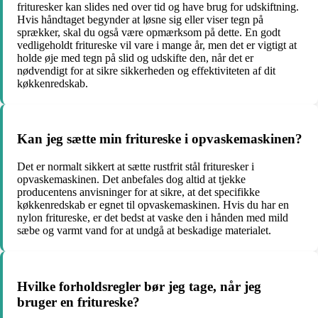
frituresker kan slides ned over tid og have brug for udskiftning.
Hvis håndtaget begynder at løsne sig eller viser tegn på
sprækker, skal du også være opmærksom på dette. En godt
vedligeholdt fritureske vil vare i mange år, men det er vigtigt at
holde øje med tegn på slid og udskifte den, når det er
nødvendigt for at sikre sikkerheden og effektiviteten af ​​dit
køkkenredskab.
Kan jeg sætte min fritureske i opvaskemaskinen?
Det er normalt sikkert at sætte rustfrit stål frituresker i
opvaskemaskinen. Det anbefales dog altid at tjekke
producentens anvisninger for at sikre, at det specifikke
køkkenredskab er egnet til opvaskemaskinen. Hvis du har en
nylon fritureske, er det bedst at vaske den i hånden med mild
sæbe og varmt vand for at undgå at beskadige materialet.
Hvilke forholdsregler bør jeg tage, når jeg
bruger en fritureske?