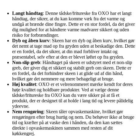
Langt håndtag
: Denne tådske/fritureske fra OXO har et langt
håndtag, der sikrer, at du kan komme væk fra det varme og
undgå at brænde dine fingre. Dette er en stor fordel, da det giver
dig mulighed for at håndtere varme madvarer sikkert og uden
risiko for forbrændinger.
Dyb og åben kurv
: Skeen har en dyb og åben kurv, hvilket gør
det nemt at tage mad op fra gryden uden at beskadige den. Dette
er en fordel, da det sikrer, at din mad forbliver intakt og
præsentabel, selv efter at den er blevet løftet op fra gryden.
Non-slip greb
: Håndtaget på skeen er udstyret med et non-slip
greb, der giver dig et sikkert og stabilt greb om skeen. Dette er
en fordel, da det forhindrer skeen i at glide ud af din hånd,
hvilket gør det nemmere og mere behageligt at bruge.
Høj kvalitet
: OXO er et velrenommeret mærke kendt for deres
høje kvalitet og holdbare produkter. Ved at vælge denne
tådske/fritureske fra OXO kan du være sikker på at få et
produkt, der er designet til at holde i lang tid og levere pålidelig
ydeevne.
Nem rengøring
: Skeen tåler opvaskemaskine, hvilket gør
rengøringen efter brug hurtig og nem. Du behøver ikke at bruge
tid og kræfter på at vaske den i hånden, da den kan sættes
direkte i opvaskemaskinen sammen med resten af dit
køkkengrej.