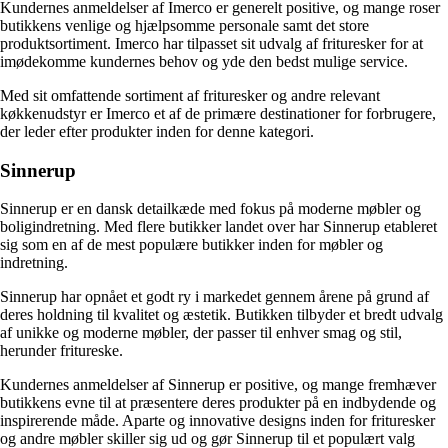
Kundernes anmeldelser af Imerco er generelt positive, og mange roser
butikkens venlige og hjælpsomme personale samt det store
produktsortiment. Imerco har tilpasset sit udvalg af frituresker for at
imødekomme kundernes behov og yde den bedst mulige service.
Med sit omfattende sortiment af frituresker og andre relevant
køkkenudstyr er Imerco et af de primære destinationer for forbrugere,
der leder efter produkter inden for denne kategori.
Sinnerup
Sinnerup er en dansk detailkæde med fokus på moderne møbler og
boligindretning. Med flere butikker landet over har Sinnerup etableret
sig som en af de mest populære butikker inden for møbler og
indretning.
Sinnerup har opnået et godt ry i markedet gennem årene på grund af
deres holdning til kvalitet og æstetik. Butikken tilbyder et bredt udvalg
af unikke og moderne møbler, der passer til enhver smag og stil,
herunder fritureske.
Kundernes anmeldelser af Sinnerup er positive, og mange fremhæver
butikkens evne til at præsentere deres produkter på en indbydende og
inspirerende måde. Aparte og innovative designs inden for frituresker
og andre møbler skiller sig ud og gør Sinnerup til et populært valg