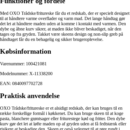
Funktioner og fordele
Med OXO Trådske/fritureske får du et redskab, der er specielt designet
til at håndtere varme overflader og varm mad. Det lange håndtag gør
det let at håndtere maden uden at komme i kontakt med varmen. Den
dybe og åbne kurv sikrer, at maden ikke bliver beskadiget, når den
tages op fra gryden. Takket være skeens design og non-slip greb på
håndtaget får du en behagelig og sikker brugeroplevelse.
Købsinformation
Varenummer: 100421081
Modelnummer: X-11338200
EAN: 0840097702728
Praktisk anvendelse
OXO Trådske/fritureske er et alsidigt redskab, der kan bruges til en
række forskellige formål i køkkenet. Du kan bruge skeen til at koge
pasta, blanchere grøntsager eller friturestege kød og fritter. Den dybe
kurv gør det let at løfte maden op af gryden uden at få fedtstænk eller
risikere at beskadige den. Skeen er også velegnet til at røre rundt i