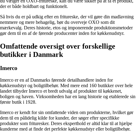
du vælger en OXO-fritureske, kan du være sikker på at få et produkt,
der er både holdbart og funktionelt.
Så hvis du er på udkig efter en fritureske, der vil gøre din madlavning
nemmere og mere behagelig, bør du overveje OXO som dit
mærkevalg. Deres historie, etos og imponerende produktionsmetoder
gør dem til en af de førende producenter inden for køkkenudstyr.
Omfattende oversigt over forskellige
butikker i Danmark
Imerco
Imerco er en af Danmarks førende detailhandlere inden for
køkkenudstyr og boligtilbehør. Med mere end 160 butikker over hele
landet tilbyder Imerco et bredt udvalg af produkter til køkkenet,
boligen og haven. Virksomheden har en lang historie og etablerede sin
første butik i 1928.
Imerco er kendt for sin omfattende viden om produkterne, hvilket gør
dem til en pålidelig kilde for kunder, der søger efter specifikke
produkter som frituresker. Deres eksperthold er altid klar til at hjælpe
kunderne med at finde det perfekte køkkenudstyr eller boligtilbehør.