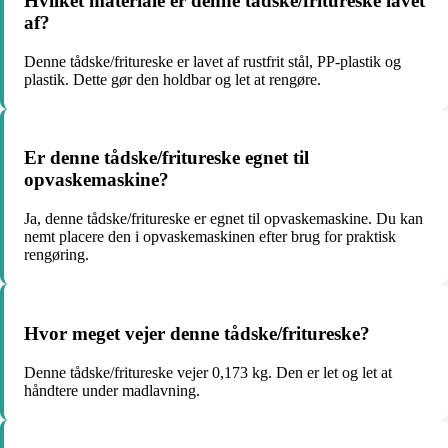
Hvilket materiale er denne tådske/fritureske lavet
af?
Denne tådske/fritureske er lavet af rustfrit stål, PP-plastik og
plastik. Dette gør den holdbar og let at rengøre.
Er denne tådske/fritureske egnet til
opvaskemaskine?
Ja, denne tådske/fritureske er egnet til opvaskemaskine. Du kan
nemt placere den i opvaskemaskinen efter brug for praktisk
rengøring.
Hvor meget vejer denne tådske/fritureske?
Denne tådske/fritureske vejer 0,173 kg. Den er let og let at
håndtere under madlavning.