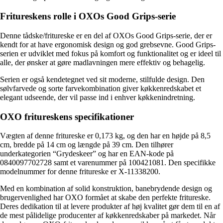
Fritureskens rolle i OXOs Good Grips-serie
Denne tådske/fritureske er en del af OXOs Good Grips-serie, der er
kendt for at have ergonomisk design og god grebsevne. Good Grips-
serien er udviklet med fokus på komfort og funktionalitet og er ideel til
alle, der ønsker at gøre madlavningen mere effektiv og behagelig.
Serien er også kendetegnet ved sit moderne, stilfulde design. Den
sølvfarvede og sorte farvekombination giver køkkenredskabet et
elegant udseende, der vil passe ind i enhver køkkenindretning.
OXO fritureskens specifikationer
Vægten af denne fritureske er 0,173 kg, og den har en højde på 8,5
cm, bredde på 14 cm og længde på 39 cm. Den tilhører
underkategorien “Grydeskeer” og har en EAN-kode på
0840097702728 samt et varenummer på 100421081. Den specifikke
modelnummer for denne fritureske er X-11338200.
Med en kombination af solid konstruktion, banebrydende design og
brugervenlighed har OXO formået at skabe den perfekte fritureske.
Deres dedikation til at levere produkter af høj kvalitet gør dem til en af
de mest pålidelige producenter af køkkenredskaber på markedet. Når