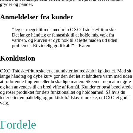
gryder og pander.
Anmeldelser fra kunder
“Jeg er meget tilfreds med min OXO Trådske/fritureske.
Det lange håndtag er fantastisk til at holde mig væk fra
varmen, og kurven er dyb nok til at løfte maden ud uden
problemer. Et virkelig godt køb!” – Karen
Konklusion
OXO Trådske/fritureske er et uundværligt redskab i køkkenet. Med sit
lange håndtag og dybe kurv gør den det let at håndtere varm mad uden
at forbrænde fingrene eller beskadige maden. Skeen er nem at rengøre
og kan anvendes til en bred vifte af formål. Kunder er også begejstrede
og roser produktet for dets funktionalitet og holdbarhed. Så hvis du
leder efter en pålidelig og praktisk trådske/fritureske, er OXO et godt
valg.
Fordele