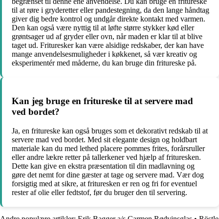
begrænset til denne ene anvendelse. Du kan bruge en fritureske
til at røre i gryderetter eller pandestegning, da den lange håndtag
giver dig bedre kontrol og undgår direkte kontakt med varmen.
Den kan også være nyttig til at løfte større stykker kød eller
grøntsager ud af gryder eller ovn, når maden er klar til at blive
taget ud. Frituresker kan være alsidige redskaber, der kan have
mange anvendelsesmuligheder i køkkenet, så vær kreativ og
eksperimentér med måderne, du kan bruge din fritureske på.
Kan jeg bruge en fritureske til at servere mad
ved bordet?
Ja, en fritureske kan også bruges som et dekorativt redskab til at
servere mad ved bordet. Med sit elegante design og holdbart
materiale kan du med lethed placere pommes frites, forårsruller
eller andre lækre retter på tallerkener ved hjælp af frituresken.
Dette kan give en ekstra præsentation til din madlavning og
gøre det nemt for dine gæster at tage og servere mad. Vær dog
forsigtig med at sikre, at frituresken er ren og fri for eventuel
rester af olie eller fedtstof, før du bruger den til servering.
Andre populære artikler:
Erik Bagger a/s Carmen Rødvinsglas
•
Röstle