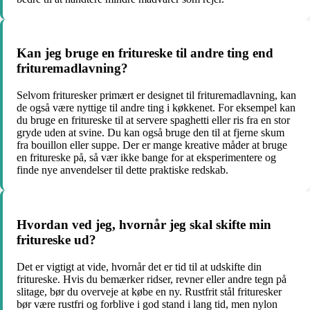
Kan jeg bruge en fritureske til andre ting end
frituremadlavning?
Selvom frituresker primært er designet til frituremadlavning, kan
de også være nyttige til andre ting i køkkenet. For eksempel kan
du bruge en fritureske til at servere spaghetti eller ris fra en stor
gryde uden at svine. Du kan også bruge den til at fjerne skum
fra bouillon eller suppe. Der er mange kreative måder at bruge
en fritureske på, så vær ikke bange for at eksperimentere og
finde nye anvendelser til dette praktiske redskab.
Hvordan ved jeg, hvornår jeg skal skifte min
fritureske ud?
Det er vigtigt at vide, hvornår det er tid til at udskifte din
fritureske. Hvis du bemærker ridser, revner eller andre tegn på
slitage, bør du overveje at købe en ny. Rustfrit stål frituresker
bør være rustfri og forblive i god stand i lang tid, men nylon