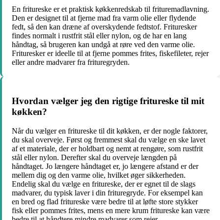
En fritureske er et praktisk køkkenredskab til frituremadlavning.
Den er designet til at fjerne mad fra varm olie eller flydende
fedt, så den kan dræne af overskydende fedtstof. Frituresker
findes normalt i rustfrit stål eller nylon, og de har en lang
håndtag, så brugeren kan undgå at røre ved den varme olie.
Frituresker er ideelle til at fjerne pommes frites, fiskefileter, rejer
eller andre madvarer fra frituregryden.
Hvordan vælger jeg den rigtige fritureske til mit
køkken?
Når du vælger en fritureske til dit køkken, er der nogle faktorer,
du skal overveje. Først og fremmest skal du vælge en ske lavet
af et materiale, der er holdbart og nemt at rengøre, som rustfrit
stål eller nylon. Derefter skal du overveje længden på
håndtaget. Jo længere håndtaget er, jo længere afstand er der
mellem dig og den varme olie, hvilket øger sikkerheden.
Endelig skal du vælge en fritureske, der er egnet til de slags
madvarer, du typisk laver i din frituregryde. For eksempel kan
en bred og flad fritureske være bedre til at løfte store stykker
fisk eller pommes frites, mens en mere krum fritureske kan være
bedre til at håndtere mindre madvarer som rejer.