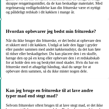
skrappe rengøringsmidler, da de kan beskadige materialet. Med
regelmæssig vedligeholdelse kan din fritureske være et nyttigt
og pålideligt redskab i dit køkken i mange år.
Hvordan opbevarer jeg bedst min fritureske?
Når du ikke bruger din fritureske, er det bedst at opbevare den
et sikkert sted i dit køkken. Undgå at lade den ligge i gryder
eller pander sammen med andet køkkenudstyr, da det kan føre
til ridser eller beskadigelser. Du kan placere den i en skuffe,
hænge den op på en krog eller opbevare den i et redskabskab
for at holde den ren og beskyttet mod skader. Hvis du har en
fritureske med et aftageligt håndtag, skal du sørge for at
opbevare dem sammen, så du ikke mister nogen dele.
Kan jeg bruge en fritureske til at lave andre
typer mad end stegt mad?
Selvom frituresker oftest bruges til at lave stegt mad, er det ikke