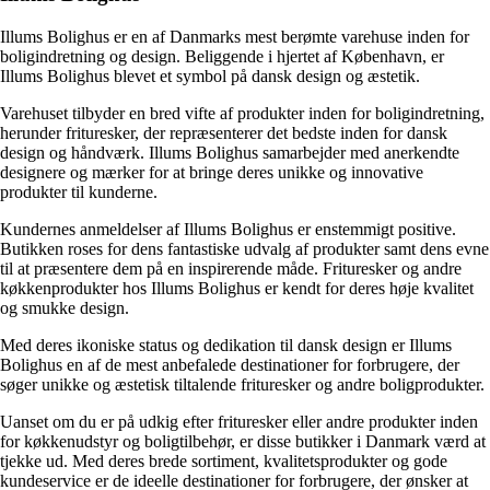
Illums Bolighus er en af Danmarks mest berømte varehuse inden for
boligindretning og design. Beliggende i hjertet af København, er
Illums Bolighus blevet et symbol på dansk design og æstetik.
Varehuset tilbyder en bred vifte af produkter inden for boligindretning,
herunder frituresker, der repræsenterer det bedste inden for dansk
design og håndværk. Illums Bolighus samarbejder med anerkendte
designere og mærker for at bringe deres unikke og innovative
produkter til kunderne.
Kundernes anmeldelser af Illums Bolighus er enstemmigt positive.
Butikken roses for dens fantastiske udvalg af produkter samt dens evne
til at præsentere dem på en inspirerende måde. Frituresker og andre
køkkenprodukter hos Illums Bolighus er kendt for deres høje kvalitet
og smukke design.
Med deres ikoniske status og dedikation til dansk design er Illums
Bolighus en af de mest anbefalede destinationer for forbrugere, der
søger unikke og æstetisk tiltalende frituresker og andre boligprodukter.
Uanset om du er på udkig efter frituresker eller andre produkter inden
for køkkenudstyr og boligtilbehør, er disse butikker i Danmark værd at
tjekke ud. Med deres brede sortiment, kvalitetsprodukter og gode
kundeservice er de ideelle destinationer for forbrugere, der ønsker at