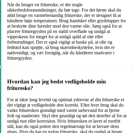
Når du bruger en fritureske, er der nogle
sikkerhedsforanstaltninger, du bør tage. For det første skal du
altid bruge en varmebestandig fritureske, der er designet til at
håndtere høje temperaturer. Brug handsker eller grydelapper for
at beskytte dine hænder mod den varme olie. Sørg også for at
placere frituregryden på en stabil overflade og undgå at
vippeskeen for meget for at undgå spild af olie eller
forbrændinger. Det er også vigtigt at huske på, at olie og
fedtstof kan sprøjte, så brug skærmbeskyttelse, hvis det er
nødvendigt, og vær forsigtig, når du håndterer madvarer i
frituregryden.
Hvordan kan jeg bedst vedligeholde min
fritureske?
For at sikre lang levetid og optimal ydeevne af din fritureske er
det vigtigt at vedligeholde den korrekt. Efter hver brug skal du
vaske frituresken grundigt med varmt sæbevand for at fjerne
fedt og madrester. Skyl den grundigt og tør den derefter af for at
undgå rust eller korrosion. Hvis frituresken er lavet af rustfrit
stål, kan du også polere den regelmæssigt for at bevare dens
glans. Hvis du har en nylon fritureske, skal du undgå at bruge