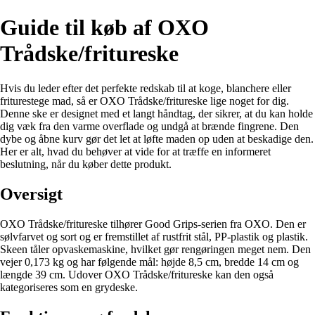
Guide til køb af OXO
Trådske/fritureske
Hvis du leder efter det perfekte redskab til at koge, blanchere eller
friturestege mad, så er OXO Trådske/fritureske lige noget for dig.
Denne ske er designet med et langt håndtag, der sikrer, at du kan holde
dig væk fra den varme overflade og undgå at brænde fingrene. Den
dybe og åbne kurv gør det let at løfte maden op uden at beskadige den.
Her er alt, hvad du behøver at vide for at træffe en informeret
beslutning, når du køber dette produkt.
Oversigt
OXO Trådske/fritureske tilhører Good Grips-serien fra OXO. Den er
sølvfarvet og sort og er fremstillet af rustfrit stål, PP-plastik og plastik.
Skeen tåler opvaskemaskine, hvilket gør rengøringen meget nem. Den
vejer 0,173 kg og har følgende mål: højde 8,5 cm, bredde 14 cm og
længde 39 cm. Udover OXO Trådske/fritureske kan den også
kategoriseres som en grydeske.