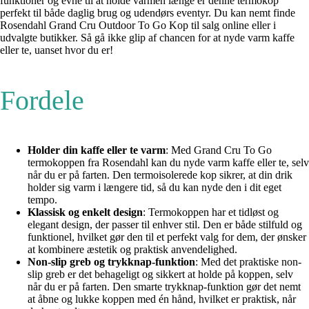
funktioner og evne til at holde varmen længe er denne termokop
perfekt til både daglig brug og udendørs eventyr. Du kan nemt finde
Rosendahl Grand Cru Outdoor To Go Kop til salg online eller i
udvalgte butikker. Så gå ikke glip af chancen for at nyde varm kaffe
eller te, uanset hvor du er!
Fordele
Holder din kaffe eller te varm
: Med Grand Cru To Go
termokoppen fra Rosendahl kan du nyde varm kaffe eller te, selv
når du er på farten. Den termoisolerede kop sikrer, at din drik
holder sig varm i længere tid, så du kan nyde den i dit eget
tempo.
Klassisk og enkelt design
: Termokoppen har et tidløst og
elegant design, der passer til enhver stil. Den er både stilfuld og
funktionel, hvilket gør den til et perfekt valg for dem, der ønsker
at kombinere æstetik og praktisk anvendelighed.
Non-slip greb og trykknap-funktion
: Med det praktiske non-
slip greb er det behageligt og sikkert at holde på koppen, selv
når du er på farten. Den smarte trykknap-funktion gør det nemt
at åbne og lukke koppen med én hånd, hvilket er praktisk, når