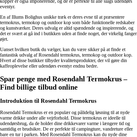
kopper er også imponerende, og de er perfekte til alle slags udendørs
eventyr.
En af Illums Bolighus unikke træk er deres evne til at præsentere
termokrus, termokop og outdoor kop som både funktionelle redskaber
og kunstværker. Deres udvalg er altid spændende og inspirerende, og
det er svært at gå ind i butikken uden at finde noget, der virkelig fanger
øjet.
Uanset hvilken butik du vælger, kan du være sikker på at finde et
fantastisk udvalg af Rosendahl termokrus, termokop og outdoor kop.
Hvert af disse butikker tilbyder kvalitetsprodukter, der vil gøre din
kaffeoplevelse eller udendørs eventyr endnu bedre.
Spar penge med Rosendahl Termokrus –
Find billige tilbud online
Introduktion til Rosendahl Termokrus
Rosendahl Termokrus er en populær og pålidelig løsning til at nyde
varme drikke under alle vejrforhold. Disse termokrus er ideelle til
udendørsbrug, da de holder dine drikkevarer varme i længere tid og
samtidig er brudsikre. De er perfekte til campingture, vandreture eller
bare en tur i parken. Med Rosendahl Termokrus kan du nyde dine