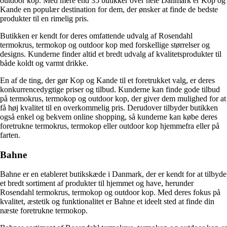
outdoor kop. Med mere end 35 butikker over hele Danmark er Kop og
Kande en populær destination for dem, der ønsker at finde de bedste
produkter til en rimelig pris.
Butikken er kendt for deres omfattende udvalg af Rosendahl
termokrus, termokop og outdoor kop med forskellige størrelser og
designs. Kunderne finder altid et bredt udvalg af kvalitetsprodukter til
både koldt og varmt drikke.
En af de ting, der gør Kop og Kande til et foretrukket valg, er deres
konkurrencedygtige priser og tilbud. Kunderne kan finde gode tilbud
på termokrus, termokop og outdoor kop, der giver dem mulighed for at
få høj kvalitet til en overkommelig pris. Derudover tilbyder butikken
også enkel og bekvem online shopping, så kunderne kan købe deres
foretrukne termokrus, termokop eller outdoor kop hjemmefra eller på
farten.
Bahne
Bahne er en etableret butikskæde i Danmark, der er kendt for at tilbyde
et bredt sortiment af produkter til hjemmet og have, herunder
Rosendahl termokrus, termokop og outdoor kop. Med deres fokus på
kvalitet, æstetik og funktionalitet er Bahne et ideelt sted at finde din
næste foretrukne termokop.