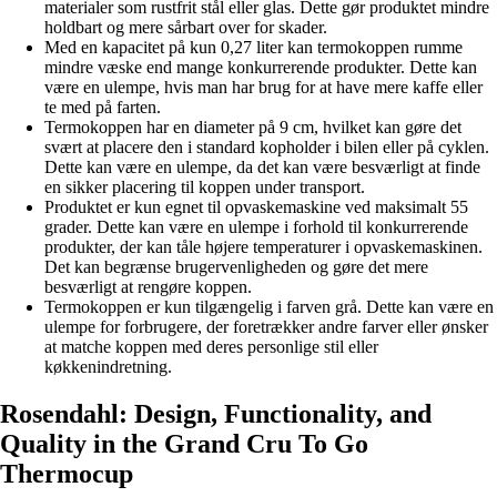
materialer som rustfrit stål eller glas. Dette gør produktet mindre
holdbart og mere sårbart over for skader.
Med en kapacitet på kun 0,27 liter kan termokoppen rumme
mindre væske end mange konkurrerende produkter. Dette kan
være en ulempe, hvis man har brug for at have mere kaffe eller
te med på farten.
Termokoppen har en diameter på 9 cm, hvilket kan gøre det
svært at placere den i standard kopholder i bilen eller på cyklen.
Dette kan være en ulempe, da det kan være besværligt at finde
en sikker placering til koppen under transport.
Produktet er kun egnet til opvaskemaskine ved maksimalt 55
grader. Dette kan være en ulempe i forhold til konkurrerende
produkter, der kan tåle højere temperaturer i opvaskemaskinen.
Det kan begrænse brugervenligheden og gøre det mere
besværligt at rengøre koppen.
Termokoppen er kun tilgængelig i farven grå. Dette kan være en
ulempe for forbrugere, der foretrækker andre farver eller ønsker
at matche koppen med deres personlige stil eller
køkkenindretning.
Rosendahl: Design, Functionality, and
Quality in the Grand Cru To Go
Thermocup