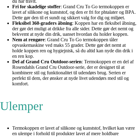
du har travlt.
Fri for skadelige stoffer
: Grand Cru To Go termokoppen er
lavet af silikone og kunststof, og den er fri for phtalater og BPA.
Dette gør den til et sundt og sikkert valg for dig og miljøet.
Fleksibel 360-graders åbning
: Koppen har en fleksibel åbning,
der gør det muligt at drikke fra alle sider. Dette gør det nemt og
bekvemt at nyde din drik, uanset hvordan du holder koppen.
Nem at rengøre
: Grand Cru To Go termokoppen tåler
opvaskemaskine ved maks 55 grader. Dette gør det nemt at
holde koppen ren og hygiejnisk, så du altid kan nyde din drik i
en ren kop.
Del af Grand Cru Outdoor-serien
: Termokoppen er en del af
Rosendahls Grand Cru Outdoor-serie, der er designet til at
kombinere stil og funktionalitet til udendørs brug. Serien er
perfekt til dem, der ønsker at nyde livet udendørs med stil og
komfort.
Ulemper
Termokoppen er lavet af silikone og kunststof, hvilket kan være
en ulempe i forhold til produkter lavet af mere holdbare