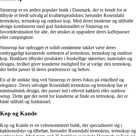
Sinnerup er en anden populær butik i Danmark, der er kendt for at
tilbyde et bredt udvalg af kvalitetsprodukter, herunder Rosendahl
termokrus, termokop og outdoor kop. Med deres moderne og stilfulde
design kombineret med god funktionalitet er Sinnerup en
favoritdestination for alle, der ønsker at opgradere deres kaffepauser
eller campingture.
Sinnerup har opbygget et solidt omdømme takket være deres
omhyggeligt kuraterede sortiment af termokrus, termokop og outdoor
kop. Butikken tilbyder produkter i forskellige størrelser, materialer og
designs, hvilket giver kunderne mulighed for at vælge den termokop,
der bedst passer til deres præferencer og behov.
En af de unikke ting ved Sinnerup er deres fokus på enkelhed og
elegance. Deres udvalgte Rosendahl termokrus og termokop har et
minimalistisk design, der passer ind i ethvert køkken eller outdoor
setup. Dette gør det nemt for kunderne at finde en termokop, der er
både stilfuld og funktionel.
Kop og Kande
Kop og Kande er en velrenommeret butik, der specialiserer sig i
køkkenudstyr og tilbehør, herunder Rosendahl termokrus, termokop og