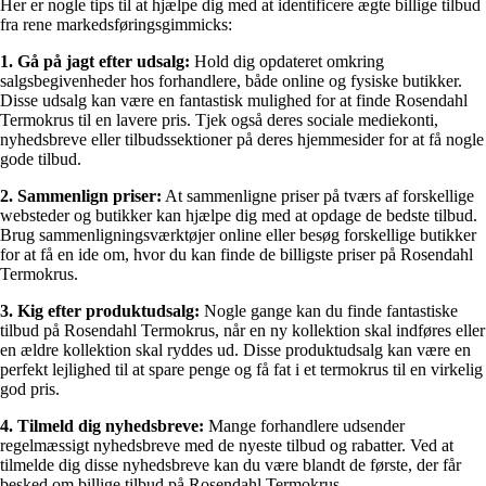
Her er nogle tips til at hjælpe dig med at identificere ægte billige tilbud
fra rene markedsføringsgimmicks:
1. Gå på jagt efter udsalg:
Hold dig opdateret omkring
salgsbegivenheder hos forhandlere, både online og fysiske butikker.
Disse udsalg kan være en fantastisk mulighed for at finde Rosendahl
Termokrus til en lavere pris. Tjek også deres sociale mediekonti,
nyhedsbreve eller tilbudssektioner på deres hjemmesider for at få nogle
gode tilbud.
2. Sammenlign priser:
At sammenligne priser på tværs af forskellige
websteder og butikker kan hjælpe dig med at opdage de bedste tilbud.
Brug sammenligningsværktøjer online eller besøg forskellige butikker
for at få en ide om, hvor du kan finde de billigste priser på Rosendahl
Termokrus.
3. Kig efter produktudsalg:
Nogle gange kan du finde fantastiske
tilbud på Rosendahl Termokrus, når en ny kollektion skal indføres eller
en ældre kollektion skal ryddes ud. Disse produktudsalg kan være en
perfekt lejlighed til at spare penge og få fat i et termokrus til en virkelig
god pris.
4. Tilmeld dig nyhedsbreve:
Mange forhandlere udsender
regelmæssigt nyhedsbreve med de nyeste tilbud og rabatter. Ved at
tilmelde dig disse nyhedsbreve kan du være blandt de første, der får
besked om billige tilbud på Rosendahl Termokrus.