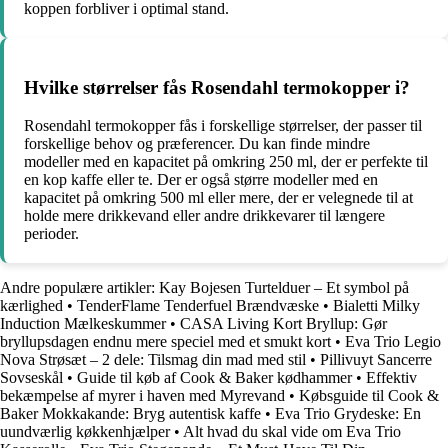
koppen forbliver i optimal stand.
Hvilke størrelser fås Rosendahl termokopper i?
Rosendahl termokopper fås i forskellige størrelser, der passer til
forskellige behov og præferencer. Du kan finde mindre
modeller med en kapacitet på omkring 250 ml, der er perfekte til
en kop kaffe eller te. Der er også større modeller med en
kapacitet på omkring 500 ml eller mere, der er velegnede til at
holde mere drikkevand eller andre drikkevarer til længere
perioder.
Andre populære artikler:
Kay Bojesen Turtelduer – Et symbol på
kærlighed
•
TenderFlame Tenderfuel Brændvæske
•
Bialetti Milky
Induction Mælkeskummer
•
CASA Living Kort Bryllup: Gør
bryllupsdagen endnu mere speciel med et smukt kort
•
Eva Trio Legio
Nova Strøsæt – 2 dele: Tilsmag din mad med stil
•
Pillivuyt Sancerre
Sovseskål
•
Guide til køb af Cook & Baker kødhammer
•
Effektiv
bekæmpelse af myrer i haven med Myrevand
•
Købsguide til Cook &
Baker Mokkakande: Bryg autentisk kaffe
•
Eva Trio Grydeske: En
uundværlig køkkenhjælper
•
Alt hvad du skal vide om Eva Trio