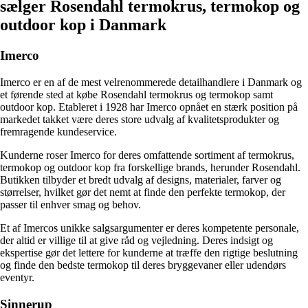
sælger Rosendahl termokrus, termokop og
outdoor kop i Danmark
Imerco
Imerco er en af de mest velrenommerede detailhandlere i Danmark og
et førende sted at købe Rosendahl termokrus og termokop samt
outdoor kop. Etableret i 1928 har Imerco opnået en stærk position på
markedet takket være deres store udvalg af kvalitetsprodukter og
fremragende kundeservice.
Kunderne roser Imerco for deres omfattende sortiment af termokrus,
termokop og outdoor kop fra forskellige brands, herunder Rosendahl.
Butikken tilbyder et bredt udvalg af designs, materialer, farver og
størrelser, hvilket gør det nemt at finde den perfekte termokop, der
passer til enhver smag og behov.
Et af Imercos unikke salgsargumenter er deres kompetente personale,
der altid er villige til at give råd og vejledning. Deres indsigt og
ekspertise gør det lettere for kunderne at træffe den rigtige beslutning
og finde den bedste termokop til deres bryggevaner eller udendørs
eventyr.
Sinnerup