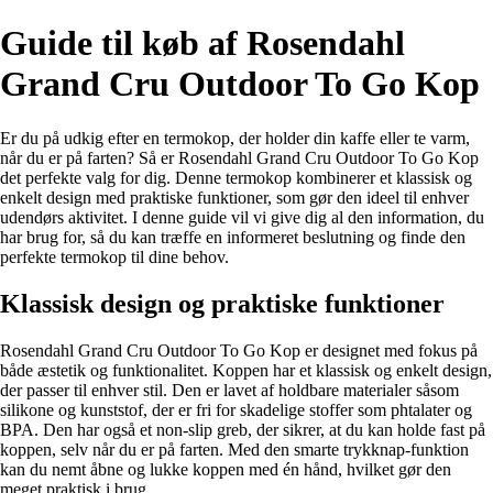
Guide til køb af Rosendahl
Grand Cru Outdoor To Go Kop
Er du på udkig efter en termokop, der holder din kaffe eller te varm,
når du er på farten? Så er Rosendahl Grand Cru Outdoor To Go Kop
det perfekte valg for dig. Denne termokop kombinerer et klassisk og
enkelt design med praktiske funktioner, som gør den ideel til enhver
udendørs aktivitet. I denne guide vil vi give dig al den information, du
har brug for, så du kan træffe en informeret beslutning og finde den
perfekte termokop til dine behov.
Klassisk design og praktiske funktioner
Rosendahl Grand Cru Outdoor To Go Kop er designet med fokus på
både æstetik og funktionalitet. Koppen har et klassisk og enkelt design,
der passer til enhver stil. Den er lavet af holdbare materialer såsom
silikone og kunststof, der er fri for skadelige stoffer som phtalater og
BPA. Den har også et non-slip greb, der sikrer, at du kan holde fast på
koppen, selv når du er på farten. Med den smarte trykknap-funktion
kan du nemt åbne og lukke koppen med én hånd, hvilket gør den
meget praktisk i brug.