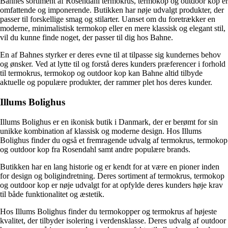
Bahnes sortiment af Rosendahl termokrus, termokop og outdoor kop er
omfattende og imponerende. Butikken har nøje udvalgt produkter, der
passer til forskellige smag og stilarter. Uanset om du foretrækker en
moderne, minimalistisk termokop eller en mere klassisk og elegant stil,
vil du kunne finde noget, der passer til dig hos Bahne.
En af Bahnes styrker er deres evne til at tilpasse sig kundernes behov
og ønsker. Ved at lytte til og forstå deres kunders præferencer i forhold
til termokrus, termokop og outdoor kop kan Bahne altid tilbyde
aktuelle og populære produkter, der rammer plet hos deres kunder.
Illums Bolighus
Illums Bolighus er en ikonisk butik i Danmark, der er berømt for sin
unikke kombination af klassisk og moderne design. Hos Illums
Bolighus finder du også et fremragende udvalg af termokrus, termokop
og outdoor kop fra Rosendahl samt andre populære brands.
Butikken har en lang historie og er kendt for at være en pioner inden
for design og boligindretning. Deres sortiment af termokrus, termokop
og outdoor kop er nøje udvalgt for at opfylde deres kunders høje krav
til både funktionalitet og æstetik.
Hos Illums Bolighus finder du termokopper og termokrus af højeste
kvalitet, der tilbyder isolering i verdensklasse. Deres udvalg af outdoor