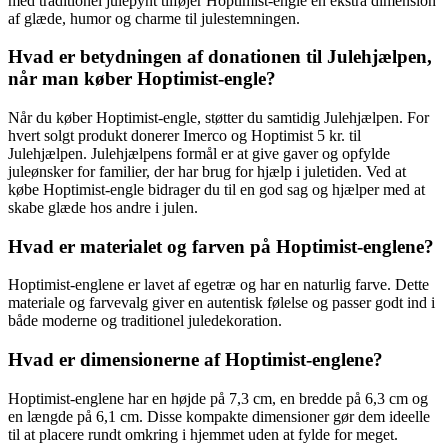
med traditionel julepynt tilføjer Hoptimist-engle en ekstra dimension
af glæde, humor og charme til julestemningen.
Hvad er betydningen af ​​donationen til Julehjælpen,
når man køber Hoptimist-engle?
Når du køber Hoptimist-engle, støtter du samtidig Julehjælpen. For
hvert solgt produkt donerer Imerco og Hoptimist 5 kr. til
Julehjælpen. Julehjælpens formål er at give gaver og opfylde
juleønsker for familier, der har brug for hjælp i juletiden. Ved at
købe Hoptimist-engle bidrager du til en god sag og hjælper med at
skabe glæde hos andre i julen.
Hvad er materialet og farven på Hoptimist-englene?
Hoptimist-englene er lavet af egetræ og har en naturlig farve. Dette
materiale og farvevalg giver en autentisk følelse og passer godt ind i
både moderne og traditionel juledekoration.
Hvad er dimensionerne af Hoptimist-englene?
Hoptimist-englene har en højde på 7,3 cm, en bredde på 6,3 cm og
en længde på 6,1 cm. Disse kompakte dimensioner gør dem ideelle
til at placere rundt omkring i hjemmet uden at fylde for meget.