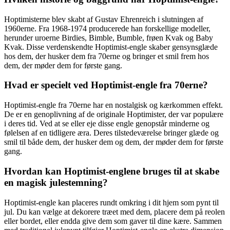
Hoptimisterne blev skabt af Gustav Ehrenreich i slutningen af ​​
1960erne. Fra 1968-1974 producerede han forskellige modeller,
herunder uroerne Birdies, Bimble, Bumble, frøen Kvak og Baby
Kvak. Disse verdenskendte Hoptimist-engle skaber gensynsglæde
hos dem, der husker dem fra 70erne og bringer et smil frem hos
dem, der møder dem for første gang.
Hvad er specielt ved Hoptimist-engle fra 70erne?
Hoptimist-engle fra 70erne har en nostalgisk og kærkommen effekt.
De er en genoplivning af de originale Hoptimister, der var populære
i deres tid. Ved at se eller eje disse engle genopstår minderne og
følelsen af ​​en tidligere æra. Deres tilstedeværelse bringer glæde og
smil til både dem, der husker dem og dem, der møder dem for første
gang.
Hvordan kan Hoptimist-englene bruges til at skabe
en magisk julestemning?
Hoptimist-engle kan placeres rundt omkring i dit hjem som pynt til
jul. Du kan vælge at dekorere træet med dem, placere dem på reolen
eller bordet, eller endda give dem som gaver til dine kære. Sammen