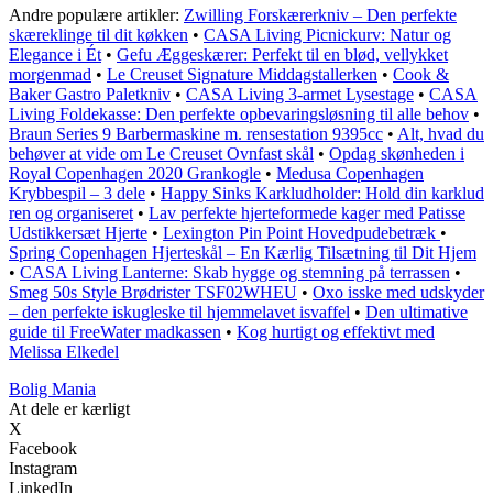
Andre populære artikler:
Zwilling Forskærerkniv – Den perfekte
skæreklinge til dit køkken
•
CASA Living Picnickurv: Natur og
Elegance i Ét
•
Gefu Æggeskærer: Perfekt til en blød, vellykket
morgenmad
•
Le Creuset Signature Middagstallerken
•
Cook &
Baker Gastro Paletkniv
•
CASA Living 3-armet Lysestage
•
CASA
Living Foldekasse: Den perfekte opbevaringsløsning til alle behov
•
Braun Series 9 Barbermaskine m. rensestation 9395cc
•
Alt, hvad du
behøver at vide om Le Creuset Ovnfast skål
•
Opdag skønheden i
Royal Copenhagen 2020 Grankogle
•
Medusa Copenhagen
Krybbespil – 3 dele
•
Happy Sinks Karkludholder: Hold din karklud
ren og organiseret
•
Lav perfekte hjerteformede kager med Patisse
Udstikkersæt Hjerte
•
Lexington Pin Point Hovedpudebetræk
•
Spring Copenhagen Hjerteskål – En Kærlig Tilsætning til Dit Hjem
•
CASA Living Lanterne: Skab hygge og stemning på terrassen
•
Smeg 50s Style Brødrister TSF02WHEU
•
Oxo isske med udskyder
– den perfekte iskugleske til hjemmelavet isvaffel
•
Den ultimative
guide til FreeWater madkassen
•
Kog hurtigt og effektivt med
Melissa Elkedel
Bolig Mania
At dele er kærligt
X
Facebook
Instagram
LinkedIn