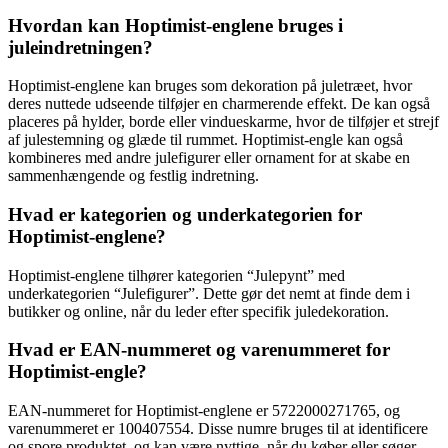
Hvordan kan Hoptimist-englene bruges i
juleindretningen?
Hoptimist-englene kan bruges som dekoration på juletræet, hvor
deres nuttede udseende tilføjer en charmerende effekt. De kan også
placeres på hylder, borde eller vindueskarme, hvor de tilføjer et strejf
af julestemning og glæde til rummet. Hoptimist-engle kan også
kombineres med andre julefigurer eller ornament for at skabe en
sammenhængende og festlig indretning.
Hvad er kategorien og underkategorien for
Hoptimist-englene?
Hoptimist-englene tilhører kategorien “Julepynt” med
underkategorien “Julefigurer”. Dette gør det nemt at finde dem i
butikker og online, når du leder efter specifik juledekoration.
Hvad er EAN-nummeret og varenummeret for
Hoptimist-engle?
EAN-nummeret for Hoptimist-englene er 5722000271765, og
varenummeret er 100407554. Disse numre bruges til at identificere
og spore produktet, og kan være nyttige, når du køber eller søger