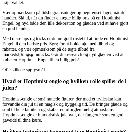
høj kvalitet.
Vær opmærksom på tidsbegrænsninger og begrænset lager, når du
handler. Slå til, når du finder en ægte billig pris på en Hoptimist
Engel, og nyd både den lille dekoration og glæden ved at have gjort
en god handel.
Med disse tips og tricks er du nu godt rustet til at finde en Hoptimist
Engel til den bedste pris. Sørg for at holde øje med tilbud og
rabatter, og vær opmærksom på de ægte tilbud fra
markedsføringsgimmicks. Gør din research og nyd glæden ved at
købe en Hoptimist Engel til en billig pris!
Ofte stillede spørgsmål
Hvad er Hoptimist-engle og hvilken rolle spiller de i
julen?
Hoptimist-engle er små nuttede figurer, der med et trylleslag kan
forvandle din jul til en magisk og hyggelig tid. De bringer glæde og
smil til hele familien og skaber en uforglemmelig atmosfære.
Hoptimist-engle er humoristisk julepynt, der fungerer som en god
gaveidé til dine kære.
Hvilken historie og baggrund har Hoptimist-engle?