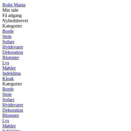
Bolig Mania
Min side
Få adgang
Nyhedsbrevet
Kategorier
Borde
Stole
Sofaer
Hvidevarer
Dekoration
Blomster
Lys
Møbler
Indeklima
Kloak
Kategorier
Borde
Stole
Sofaer
Hvidevarer
Dekoration
Blomster
Lys
Møbler