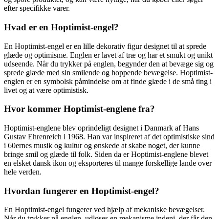
efter specifikke varer.
Hvad er en Hoptimist-engel?
En Hoptimist-engel er en lille dekorativ figur designet til at sprede
glæde og optimisme. Englen er lavet af træ og har et smukt og unikt
udseende. Når du trykker på englen, begynder den at bevæge sig og
sprede glæde med sin smilende og hoppende bevægelse. Hoptimist-
englen er en symbolsk påmindelse om at finde glæde i de små ting i
livet og at være optimistisk.
Hvor kommer Hoptimist-englene fra?
Hoptimist-englene blev oprindeligt designet i Danmark af Hans
Gustav Ehrenreich i 1968. Han var inspireret af det optimistiske sind
i 60ernes musik og kultur og ønskede at skabe noget, der kunne
bringe smil og glæde til folk. Siden da er Hoptimist-englene blevet
en elsket dansk ikon og eksporteres til mange forskellige lande over
hele verden.
Hvordan fungerer en Hoptimist-engel?
En Hoptimist-engel fungerer ved hjælp af mekaniske bevægelser.
Når du trykker på englen, udløses en mekanisme indeni, der får den