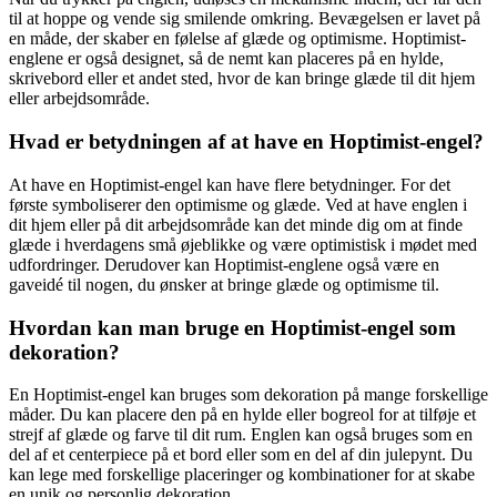
til at hoppe og vende sig smilende omkring. Bevægelsen er lavet på
en måde, der skaber en følelse af glæde og optimisme. Hoptimist-
englene er også designet, så de nemt kan placeres på en hylde,
skrivebord eller et andet sted, hvor de kan bringe glæde til dit hjem
eller arbejdsområde.
Hvad er betydningen af at have en Hoptimist-engel?
At have en Hoptimist-engel kan have flere betydninger. For det
første symboliserer den optimisme og glæde. Ved at have englen i
dit hjem eller på dit arbejdsområde kan det minde dig om at finde
glæde i hverdagens små øjeblikke og være optimistisk i mødet med
udfordringer. Derudover kan Hoptimist-englene også være en
gaveidé til nogen, du ønsker at bringe glæde og optimisme til.
Hvordan kan man bruge en Hoptimist-engel som
dekoration?
En Hoptimist-engel kan bruges som dekoration på mange forskellige
måder. Du kan placere den på en hylde eller bogreol for at tilføje et
strejf af glæde og farve til dit rum. Englen kan også bruges som en
del af et centerpiece på et bord eller som en del af din julepynt. Du
kan lege med forskellige placeringer og kombinationer for at skabe
en unik og personlig dekoration.