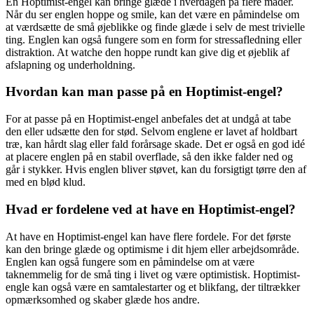
En Hoptimist-engel kan bringe glæde i hverdagen på flere måder.
Når du ser englen hoppe og smile, kan det være en påmindelse om
at værdsætte de små øjeblikke og finde glæde i selv de mest trivielle
ting. Englen kan også fungere som en form for stressafledning eller
distraktion. At watche den hoppe rundt kan give dig et øjeblik af
afslapning og underholdning.
Hvordan kan man passe på en Hoptimist-engel?
For at passe på en Hoptimist-engel anbefales det at undgå at tabe
den eller udsætte den for stød. Selvom englene er lavet af holdbart
træ, kan hårdt slag eller fald forårsage skade. Det er også en god idé
at placere englen på en stabil overflade, så den ikke falder ned og
går i stykker. Hvis englen bliver støvet, kan du forsigtigt tørre den af
med en blød klud.
Hvad er fordelene ved at have en Hoptimist-engel?
At have en Hoptimist-engel kan have flere fordele. For det første
kan den bringe glæde og optimisme i dit hjem eller arbejdsområde.
Englen kan også fungere som en påmindelse om at være
taknemmelig for de små ting i livet og være optimistisk. Hoptimist-
engle kan også være en samtalestarter og et blikfang, der tiltrækker
opmærksomhed og skaber glæde hos andre.