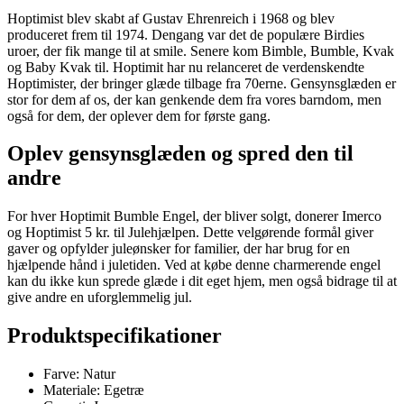
Hoptimist blev skabt af Gustav Ehrenreich i 1968 og blev
produceret frem til 1974. Dengang var det de populære Birdies
uroer, der fik mange til at smile. Senere kom Bimble, Bumble, Kvak
og Baby Kvak til. Hoptimit har nu relanceret de verdenskendte
Hoptimister, der bringer glæde tilbage fra 70erne. Gensynsglæden er
stor for dem af os, der kan genkende dem fra vores barndom, men
også for dem, der oplever dem for første gang.
Oplev gensynsglæden og spred den til
andre
For hver Hoptimit Bumble Engel, der bliver solgt, donerer Imerco
og Hoptimist 5 kr. til Julehjælpen. Dette velgørende formål giver
gaver og opfylder juleønsker for familier, der har brug for en
hjælpende hånd i juletiden. Ved at købe denne charmerende engel
kan du ikke kun sprede glæde i dit eget hjem, men også bidrage til at
give andre en uforglemmelig jul.
Produktspecifikationer
Farve: Natur
Materiale: Egetræ