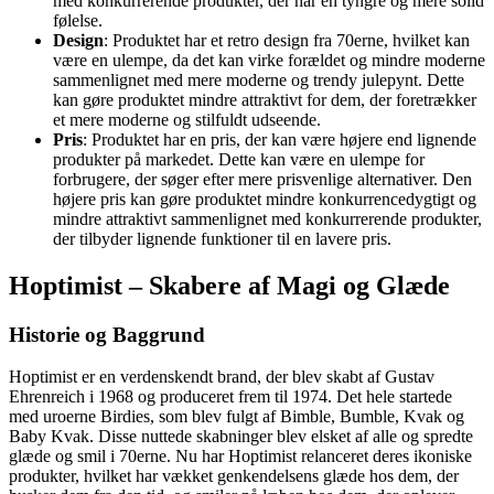
med konkurrerende produkter, der har en tyngre og mere solid
følelse.
Design
: Produktet har et retro design fra 70erne, hvilket kan
være en ulempe, da det kan virke forældet og mindre moderne
sammenlignet med mere moderne og trendy julepynt. Dette
kan gøre produktet mindre attraktivt for dem, der foretrækker
et mere moderne og stilfuldt udseende.
Pris
: Produktet har en pris, der kan være højere end lignende
produkter på markedet. Dette kan være en ulempe for
forbrugere, der søger efter mere prisvenlige alternativer. Den
højere pris kan gøre produktet mindre konkurrencedygtigt og
mindre attraktivt sammenlignet med konkurrerende produkter,
der tilbyder lignende funktioner til en lavere pris.
Hoptimist – Skabere af Magi og Glæde
Historie og Baggrund
Hoptimist er en verdenskendt brand, der blev skabt af Gustav
Ehrenreich i 1968 og produceret frem til 1974. Det hele startede
med uroerne Birdies, som blev fulgt af Bimble, Bumble, Kvak og
Baby Kvak. Disse nuttede skabninger blev elsket af alle og spredte
glæde og smil i 70erne. Nu har Hoptimist relanceret deres ikoniske
produkter, hvilket har vækket genkendelsens glæde hos dem, der