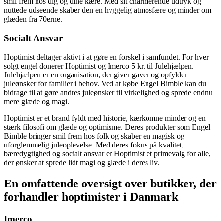
smil frem hos dig og dine kære. Med sit charmerende udtryk og
nuttede udseende skaber den en hyggelig atmosfære og minder om
glæden fra 70erne.
Socialt Ansvar
Hoptimist deltager aktivt i at gøre en forskel i samfundet. For hver
solgt engel donerer Hoptimist og Imerco 5 kr. til Julehjælpen.
Julehjælpen er en organisation, der giver gaver og opfylder
juleønsker for familier i behov. Ved at købe Engel Bimble kan du
bidrage til at gøre andres juleønsker til virkelighed og sprede endnu
mere glæde og magi.
Hoptimist er et brand fyldt med historie, kærkomne minder og en
stærk filosofi om glæde og optimisme. Deres produkter som Engel
Bimble bringer smil frem hos folk og skaber en magisk og
uforglemmelig juleoplevelse. Med deres fokus på kvalitet,
bæredygtighed og socialt ansvar er Hoptimist et primevalg for alle,
der ønsker at sprede lidt magi og glæde i deres liv.
En omfattende oversigt over butikker, der
forhandler hoptimister i Danmark
Imerco