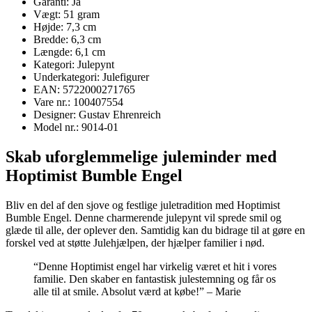
Garanti: Ja
Vægt: 51 gram
Højde: 7,3 cm
Bredde: 6,3 cm
Længde: 6,1 cm
Kategori: Julepynt
Underkategori: Julefigurer
EAN: 5722000271765
Vare nr.: 100407554
Designer: Gustav Ehrenreich
Model nr.: 9014-01
Skab uforglemmelige juleminder med
Hoptimist Bumble Engel
Bliv en del af den sjove og festlige juletradition med Hoptimist
Bumble Engel. Denne charmerende julepynt vil sprede smil og
glæde til alle, der oplever den. Samtidig kan du bidrage til at gøre en
forskel ved at støtte Julehjælpen, der hjælper familier i nød.
“Denne Hoptimist engel har virkelig været et hit i vores
familie. Den skaber en fantastisk julestemning og får os
alle til at smile. Absolut værd at købe!” – Marie