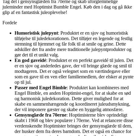
Tag del i gensynsglæden fra 70erne og skab uforglemmelige
juleminder med Hoptimist Bumble Engel. Køb den i dag og gå ikke
glip af en fantastisk juleoplevelse!
Fordele
Humoristisk julepynt
: Produktet er en sjov og humoristisk
tilføjelse til juledekorationen. Det tilføjer en legende og festlig
stemning til hjemmet og får folk til at smile og grine. Dette
adskiller det fra andre mere traditionelle julepyntprodukter og
gør det til et unikt valg.
En god gaveidé
: Produktet er en perfekt gaveidé til julen. Det
er en sjov og anderledes gave, der vil bringe glæde og smil til
modtageren. Det er også velegnet som en værtindegave eller
som en gave til en ven eller familiemedlem, der elsker at pynte
op til jul.
Passer med Engel Bimble
: Produktet kan kombineres med
Engel Bimble, en anden Hoptimist-engel, for at skabe en sød
og harmonisk juledekoration. Dette giver mulighed for at
skabe en sammenhængende og koordineret juleudsmykning,
der vil imponere gæster og skabe en hyggelig atmosfære.
Gensynsglæde fra 70erne
: Hoptimisterne blev oprindeligt
skabt i 1968 og blev populære i 70erne. Ved at relancere disse
verdenskendte Hoptimister bringes der gensynsglæde til dem,
der husker dem fra deres barndom. Det er også en chance for