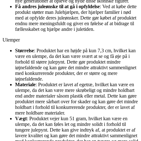
nye generationer at opleve og nyde disse ikoniske figurer.
Få andres juleønske til at gå i opfyldelse
: Ved at købe dette
produkt støtter man Julehjælpen, der hjælper familier i nød
med at opfylde deres juleønsker. Dette gør købet af produktet
endnu mere meningsfuldt og giver en følelse af at bidrage til
fællesskabet og hjælpe andre i juletiden.
Ulemper
Størrelse
: Produktet har en højde på kun 7,3 cm, hvilket kan
være en ulempe, da det kan være svært at se og få øje på i
forhold til større julepynt. Dette gør produktet mindre
iøjnefaldende og kan gøre det mindre attraktivt sammenlignet
med konkurrerende produkter, der er større og mere
iøjnefaldende.
Materiale
: Produktet er lavet af egetræ, hvilket kan være en
ulempe, da det kan være mere skrøbeligt og mindre holdbart
end andre materialer såsom plastik eller metal. Dette kan gøre
produktet mere sårbart over for skader og kan gøre det mindre
holdbart i forhold til konkurrerende produkter, der er lavet af
mere holdbare materialer.
Vægt
: Produktet vejer kun 51 gram, hvilket kan være en
ulempe, da det kan føles let og mindre solidt i forhold til
tungere julepynt. Dette kan give indtryk af, at produktet er af
lavere kvalitet og kan gøre det mindre attraktivt sammenlignet