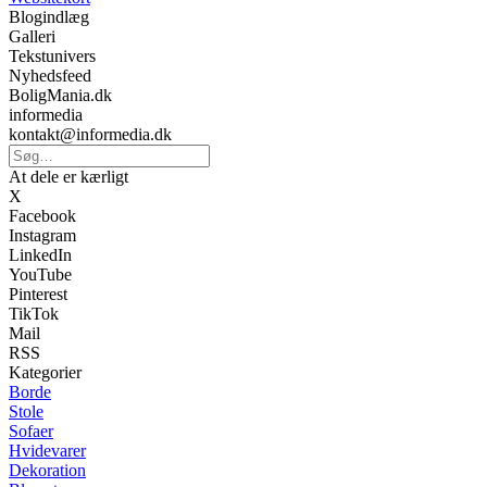
Blogindlæg
Galleri
Tekstunivers
Nyhedsfeed
BoligMania.dk
informedia
kontakt@informedia.dk
At dele er kærligt
X
Facebook
Instagram
LinkedIn
YouTube
Pinterest
TikTok
Mail
RSS
Kategorier
Borde
Stole
Sofaer
Hvidevarer
Dekoration