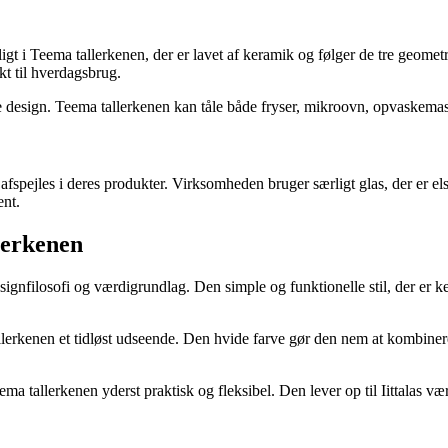
deligt i Teema tallerkenen, der er lavet af keramik og følger de tre geome
kt til hverdagsbrug.
se design. Teema tallerkenen kan tåle både fryser, mikroovn, opvaskemas
t afspejles i deres produkter. Virksomheden bruger særligt glas, der er e
ent.
llerkenen
ignfilosofi og værdigrundlag. Den simple og funktionelle stil, der er ke
llerkenen et tidløst udseende. Den hvide farve gør den nem at kombinere 
 tallerkenen yderst praktisk og fleksibel. Den lever op til Iittalas væ