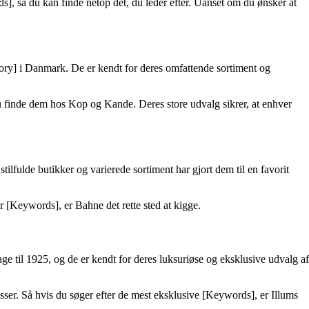
s], så du kan finde netop det, du leder efter. Uanset om du ønsker at
gory] i Danmark. De er kendt for deres omfattende sortiment og
du finde dem hos Kop og Kande. Deres store udvalg sikrer, at enhver
ilfulde butikker og varierede sortiment har gjort dem til en favorit
 [Keywords], er Bahne det rette sted at kigge.
e til 1925, og de er kendt for deres luksuriøse og eksklusive udvalg af
asser. Så hvis du søger efter de mest eksklusive [Keywords], er Illums