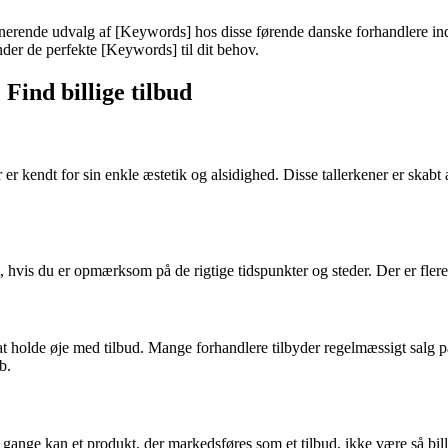
onerende udvalg af [Keywords] hos disse førende danske forhandlere ind
inder de perfekte [Keywords] til dit behov.
 Find billige tilbud
r er kendt for sin enkle æstetik og alsidighed. Disse tallerkener er skabt
t, hvis du er opmærksom på de rigtige tidspunkter og steder. Der er fler
er at holde øje med tilbud. Mange forhandlere tilbyder regelmæssigt salg 
b.
gange kan et produkt, der markedsføres som et tilbud, ikke være så billi