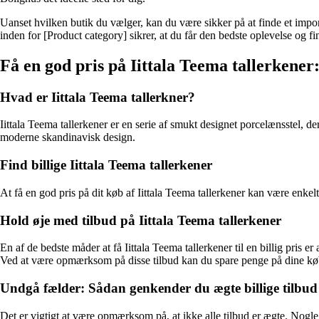
Uanset hvilken butik du vælger, kan du være sikker på at finde et imp
inden for [Product category] sikrer, at du får den bedste oplevelse og f
Få en god pris på Iittala Teema tallerkener:
Hvad er Iittala Teema tallerkner?
Iittala Teema tallerkener er en serie af smukt designet porcelænsstel, de
moderne skandinavisk design.
Find billige Iittala Teema tallerkener
At få en god pris på dit køb af Iittala Teema tallerkener kan være enkel
Hold øje med tilbud på Iittala Teema tallerkener
En af de bedste måder at få Iittala Teema tallerkener til en billig pris 
Ved at være opmærksom på disse tilbud kan du spare penge på dine kø
Undgå fælder: Sådan genkender du ægte billige tilbud
Det er vigtigt at være opmærksom på, at ikke alle tilbud er ægte. Nogle 