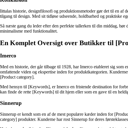
Iittalas historie, designfilosofi og produktionsmetoder gør det til en a
tilgang til design. Med sit tidløse udseende, holdbarhed og praktiske e
Så næste gang du leder efter den perfekte tallerken til din middag, bør
minimalisme med funktionalitet.
En Komplet Oversigt over Butikker til [Pr
Imerco
Med en historie, der går tilbage til 1928, har Imerco etableret sig s
omfattende viden og ekspertise inden for produktkategorien. Kunderne
[Product category].
Med hensyn til [Keywords], er Imerco en fristende destination for forbr
kan finde de rette [Keywords] til dit hjem eller som en gave til en held
Sinnerup
Sinnerup er kendt som en af de mest populære kæder inden for [Product 
category] produkter. Kunderne har rost Sinnerup for deres førsteklasse