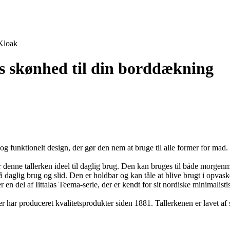
Kloak
øs skønhed til din borddækning
 og funktionelt design, der gør den nem at bruge til alle former for mad.
enne tallerken ideel til daglig brug. Den kan bruges til både morgenma
tå daglig brug og slid. Den er holdbar og kan tåle at blive brugt i opv
r en del af Iittalas Teema-serie, der er kendt for sit nordiske minimalisti
der har produceret kvalitetsprodukter siden 1881. Tallerkenen er lavet af 