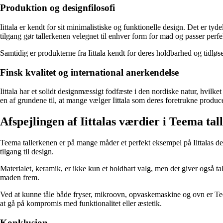
Produktion og designfilosofi
Iittala er kendt for sit minimalistiske og funktionelle design. Det er ty
tilgang gør tallerkenen velegnet til enhver form for mad og passer perfe
Samtidig er produkterne fra Iittala kendt for deres holdbarhed og tidlø
Finsk kvalitet og international anerkendelse
Iittala har et solidt designmæssigt fodfæste i den nordiske natur, hvilke
en af grundene til, at mange vælger Iittala som deres foretrukne produc
Afspejlingen af Iittalas værdier i Teema ta
Teema tallerkenen er på mange måder et perfekt eksempel på Iittalas des
tilgang til design.
Materialet, keramik, er ikke kun et holdbart valg, men det giver også ta
maden frem.
Ved at kunne tåle både fryser, mikroovn, opvaskemaskine og ovn er Teema
at gå på kompromis med funktionalitet eller æstetik.
Konklusion