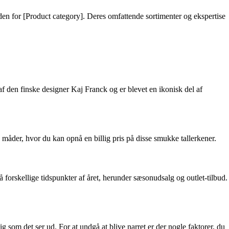
en for [Product category]. Deres omfattende sortimenter og ekspertise
 af den finske designer Kaj Franck og er blevet en ikonisk del af
e måder, hvor du kan opnå en billig pris på disse smukke tallerkener.
på forskellige tidspunkter af året, herunder sæsonudsalg og outlet-tilbud.
g som det ser ud. For at undgå at blive narret er der nogle faktorer, du