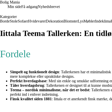
Bolig Mania
Min side
Få adgang
Nyhedsbrevet
Kategorier
Borde
Stole
Sofaer
Hvidevarer
Dekoration
Blomster
Lys
Møbler
Indeklima
Iittala Teema Tallerken: En tidl
Fordele
Simpelt og funktionelt design
: Tallerkenen har et minimalistisk
mere komplekse eller upraktiske designs.
Perfekt hverdagsbase
: Med sin enkle og smukke udformning er d
Tåler hverdagsbrug
: Tallerkenen er designet til at kunne mods
Teema – nordisk minimalisme, når det er bedst
: Tallerkenen e
perfekt ind i enhver indretning.
Finsk kvalitet siden 1881
: Iittala er et anerkendt finsk mærke, 