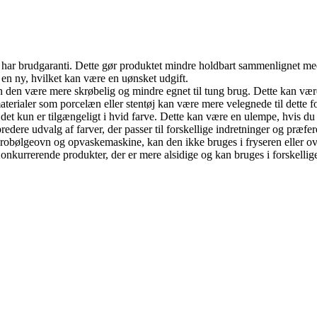
e har brudgaranti. Dette gør produktet mindre holdbart sammenlignet me
e en ny, hvilket kan være en uønsket udgift.
an den være mere skrøbelig og mindre egnet til tung brug. Dette kan vær
terialer som porcelæn eller stentøj kan være mere velegnede til dette f
det kun er tilgængeligt i hvid farve. Dette kan være en ulempe, hvis du f
dere udvalg af farver, der passer til forskellige indretninger og præfer
ikrobølgeovn og opvaskemaskine, kan den ikke bruges i fryseren eller ov
kurrerende produkter, der er mere alsidige og kan bruges i forskellige