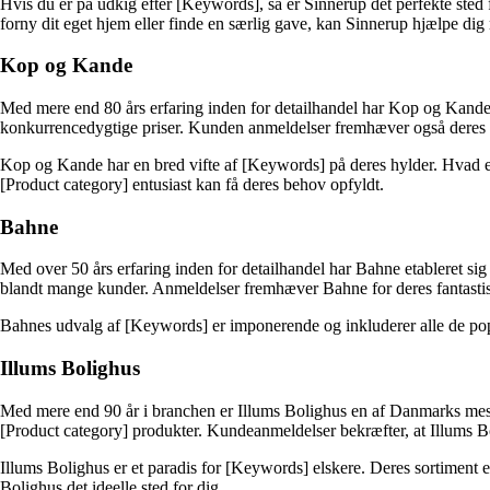
Hvis du er på udkig efter [Keywords], så er Sinnerup det perfekte sted
forny dit eget hjem eller finde en særlig gave, kan Sinnerup hjælpe di
Kop og Kande
Med mere end 80 års erfaring inden for detailhandel har Kop og Kande 
konkurrencedygtige priser. Kunden anmeldelser fremhæver også deres 
Kop og Kande har en bred vifte af [Keywords] på deres hylder. Hvad en
[Product category] entusiast kan få deres behov opfyldt.
Bahne
Med over 50 års erfaring inden for detailhandel har Bahne etableret sig 
blandt mange kunder. Anmeldelser fremhæver Bahne for deres fantastisk
Bahnes udvalg af [Keywords] er imponerende og inkluderer alle de popu
Illums Bolighus
Med mere end 90 år i branchen er Illums Bolighus en af Danmarks mest ik
[Product category] produkter. Kundeanmeldelser bekræfter, at Illums B
Illums Bolighus er et paradis for [Keywords] elskere. Deres sortiment er
Bolighus det ideelle sted for dig.