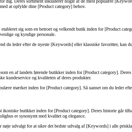
 for dig. Deres sortiment inkluderer nogle af de mest populære [Keyword
g med at opfylde dine [Product category] behov.
etableret sig som en betroet og velkendt butik inden for [Product cate
venlige og kyndige personale.
d du leder efter de nyeste [Keywords] eller klassiske favoritter, kan 
som en af landets førende butikker inden for [Product category]. Deres st
e kundeservice og kvaliteten af deres produkter.
lære mærker inden for [Product category]. Så uanset om du leder efter
oniske butikker inden for [Product category]. Deres historie går tilbag
olighus er synonymt med kvalitet og elegance.
 nøje udvalgt for at sikre det bedste udvalg af [Keywords] i alle priskl