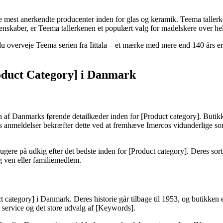
f de mest anerkendte producenter inden for glas og keramik. Teema tallerk
genskaber, er Teema tallerkenen et populært valg for madelskere over he
 du overveje Teema serien fra Iittala – et mærke med mere end 140 års er
oduct Category] i Danmark
om en af Danmarks førende detailkæder inden for [Product category]. Bu
s anmeldelser bekræfter dette ved at fremhæve Imercos vidunderlige so
ugere på udkig efter det bedste inden for [Product category]. Deres sor
ig ven eller familiemedlem.
category] i Danmark. Deres historie går tilbage til 1953, og butikken e
s service og det store udvalg af [Keywords].