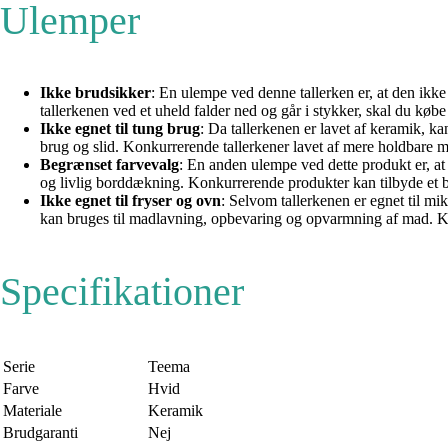
Ulemper
Ikke brudsikker
: En ulempe ved denne tallerken er, at den ikk
tallerkenen ved et uheld falder ned og går i stykker, skal du køb
Ikke egnet til tung brug
: Da tallerkenen er lavet af keramik, k
brug og slid. Konkurrerende tallerkener lavet af mere holdbare ma
Begrænset farvevalg
: En anden ulempe ved dette produkt er, at 
og livlig borddækning. Konkurrerende produkter kan tilbyde et bre
Ikke egnet til fryser og ovn
: Selvom tallerkenen er egnet til m
kan bruges til madlavning, opbevaring og opvarmning af mad. Kon
Specifikationer
Serie
Teema
Farve
Hvid
Materiale
Keramik
Brudgaranti
Nej