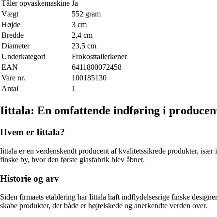
Tåler opvaskemaskine
Ja
Vægt
552 gram
Højde
3 cm
Bredde
2,4 cm
Diameter
23,5 cm
Underkategori
Frokosttallerkener
EAN
6411800072458
Vare nr.
100185130
Antal
1
Iittala: En omfattende indføring i producen
Hvem er Iittala?
Iittala er en verdenskendt producent af kvalitetssikrede produkter, især
finske by, hvor den første glasfabrik blev åbnet.
Historie og arv
Siden firmaets etablering har Iittala haft indflydelsesrige finske desi
skabe produkter, der både er højtelskede og anerkendte verden over.