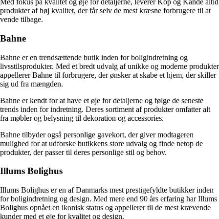
Med fokus på kvalitet og øje for detaljerne, leverer Kop og Kande altid
produkter af høj kvalitet, der får selv de mest kræsne forbrugere til at
vende tilbage.
Bahne
Bahne er en trendsættende butik inden for boligindretning og
livsstilsprodukter. Med et bredt udvalg af unikke og moderne produkter
appellerer Bahne til forbrugere, der ønsker at skabe et hjem, der skiller
sig ud fra mængden.
Bahne er kendt for at have et øje for detaljerne og følge de seneste
trends inden for indretning. Deres sortiment af produkter omfatter alt
fra møbler og belysning til dekoration og accessories.
Bahne tilbyder også personlige gavekort, der giver modtageren
mulighed for at udforske butikkens store udvalg og finde netop de
produkter, der passer til deres personlige stil og behov.
Illums Bolighus
Illums Bolighus er en af Danmarks mest prestigefyldte butikker inden
for boligindretning og design. Med mere end 90 års erfaring har Illums
Bolighus opnået en ikonisk status og appellerer til de mest krævende
kunder med et øje for kvalitet og design.