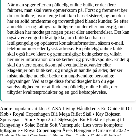
Når man søger efter en pålidelig online butik, er der flere
faktorer, man skal være opmærksom på. Først og fremmest bør
du kontrollere, hvor længe butikken har eksisteret, og om den
har en solid omdømme og troværdighed blandt kunder. Se efter
anmeldelser og ratings fra tidligere kunder eller undersøg, om
butikken har modtaget nogen priser eller anerkendelser. Det kan
også være en god idé at tjekke, om butikken har en
lettilgængelig og opdateret kontaktinformation, såsom e-mail,
telefonnummer eller fysisk adresse. En pålidelig online butik
skal også have klare og gennemsigtige betingelser og vilkår,
herunder information om sikkerhed og privatlivspolitik. Endelig
skal du være opmærksom på eventuelle advarsler eller
klagelinjer om butikken, og undgå at handle på sider, der ser
mistænkelige ud eller beder om unødvendige personlige
oplysninger. Ved at tage disse forholdsregler kan du øge
sandsynligheden for at finde en pålidelig online butik, der
tilbyder kvalitetsprodukter og en god købsoplevelse.
Andre populære artikler:
CASA Living Håndklæde: En Guide til Dit
Køb
•
Royal Copenhagen Blå Mega Riflet Skål
•
Kay Bojesen
Spurvepar – Stor
•
Sogo 2-i-1 Støvsuger: En Effektiv Løsning til
Rengøring
•
Solac Berlin Soft Varmepude: Læs vores komplette
købsguide
•
Royal Copenhagen Årets Hængende Ornament 2022
•
Bodum Hotpot Ovnfaste skåle m. låg – 2 stk.
•
Guide til køb af