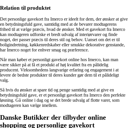
Relation til produktet
Det personlige gavekort fra Imerco er ideelt for dem, der ønsker at give
en betydningsfuld gave, samtidig med at de bevarer modtagerens
frihed til at vælge præcis, hvad de ønsker. Med et gavekort fra Imerco
kan modtageren udforske et bredt udvalg af interiørvarer og finde
noget, der passer præcis til deres stil og behov. Uanset om det er til
boligindretning, køkkenredskaber eller smukke dekorative genstande,
har Imerco noget for enhver smag og præference.
Når man køber et personligt gavekort online hos Imerco, kan man
være sikker på at få et produkt af høj kvalitet fra en pålidelig
producent. Virksomhedens langvarige erfaring og engagement i at
levere de bedste produkter til deres kunder gør dem til et pålideligt
valg.
Så hvis du ønsker at spare tid og penge samtidig med at give en
betydningsfuld gave, er et personligt gavekort fra Imerco den perfekte
løsning. Gå online i dag og se det brede udvalg af flotte varer, som
modtageren kan vælge imellem.
Danske Butikker der tilbyder online
shopping og personlige gavekort