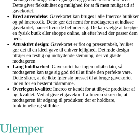
Dette giver fleksibilitet og mulighed for at få mest muligt ud af
gavekortet.
Bred anvendelse
: Gavekortet kan bruges i alle Imercos butikker
og på imerco.dk. Dette gør det nemt for modtageren at indløse
gavekortet, uanset hvor de befinder sig. De kan vælge at besøge
en fysisk butik eller shoppe online, alt efter hvad der passer dem
bedst.
Attraktivt design
: Gavekortet er flot og præsentabelt, hvilket
gør det til en ideel gave til enhver lejlighed. Det røde design
tilføjer en festlig og indbydende stemning, der vil glæde
modtageren.
Lang holdbarhed
: Gavekortet har ingen udløbsdato, så
modtageren kan tage sig god tid til at finde den perfekte vare.
Dette sikrer, at de ikke føler sig presset til at bruge gavekortet
inden for en bestemt tidsramme.
Overlegen kvalitet
: Imerco er kendt for at tilbyde produkter af
høj kvalitet. Ved at give et gavekort fra Imerco sikrer du, at
modtageren får adgang til produkter, der er holdbare,
funktionelle og stilfulde.
Ulemper