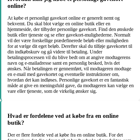
online?
At købe et personligt gavekort online er generelt nemt og
bekvemt. Du skal blot vælge en online butik eller en
hjemmeside, der tilbyder personlige gavekort. Find den ønskede
butik eller tjeneste og se efter gavekort-mulighederne. Normalt
vil der være forskellige prædefinerede beløb eller muligheden
for at vælge dit eget beløb. Derefter skal du tilføje gavekortet til
din indkøbskurv og gå videre til betaling. Under
betalingsprocessen vil du blive bedt om at angive modtagerens
navn og e-mailadresse samt en personlig besked, hvis det
ønskes. Når betalingen er gennemført, vil modtageren modtage
en e-mail med gavekortet og eventuelle instruktioner om,
hvordan det kan indløses. Personlige gavekort er en fantastisk
måde at give en meningsfuld gave, da modtageren kan vælge en
vare eller tjeneste, som de virkelig ønsker sig.
Hvad er fordelene ved at købe fra en online
butik?
Der er flere fordele ved at købe fra en online butik. For det