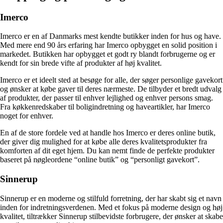
Imerco
Imerco er en af Danmarks mest kendte butikker inden for hus og have.
Med mere end 90 års erfaring har Imerco opbygget en solid position i
markedet. Butikken har opbygget et godt ry blandt forbrugerne og er
kendt for sin brede vifte af produkter af høj kvalitet.
Imerco er et ideelt sted at besøge for alle, der søger personlige gavekort
og ønsker at købe gaver til deres nærmeste. De tilbyder et bredt udvalg
af produkter, der passer til enhver lejlighed og enhver persons smag.
Fra køkkenredskaber til boligindretning og haveartikler, har Imerco
noget for enhver.
En af de store fordele ved at handle hos Imerco er deres online butik,
der giver dig mulighed for at købe alle deres kvalitetsprodukter fra
komforten af dit eget hjem. Du kan nemt finde de perfekte produkter
baseret på nøgleordene “online butik” og “personligt gavekort”.
Sinnerup
Sinnerup er en moderne og stilfuld forretning, der har skabt sig et navn
inden for indretningsverdenen. Med et fokus på moderne design og høj
kvalitet, tiltrækker Sinnerup stilbevidste forbrugere, der ønsker at skabe