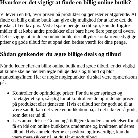
Hvorfor er det vigtigt at finde en billig online butik?
Vi lever i en tid, hvor prisen på produkter og tjenester er afgørende. At
finde en billig online butik kan give dig mulighed for at købe det, du
ønsker, til en lav pris. Ved at spare penge på dit køb, kan du frigøre
midler til at købe andre produkter eller bare have flere penge til overs.
Det er vigtigt at finde en online butik, der tilbyder konkurrencedygtige
priser og gode tilbud for at opnå den bedste værdi for dine penge.
Sådan genkender du ægte billige deals og tilbud
Når du leder efter en billig online butik med gode tilbud, er det vigtigt
at kunne skelne mellem ægte billige deals og tilbud og blot
marketingsfinter. Her er nogle nøglepunkter, du skal være opmærksom
på:
Kontroller de oprindelige priser: Før du tager springet og
foretager et køb, så sørg for at kontrollere de oprindelige priser
på produktet eller tjenesten. Hvis et tilbud ser for godt ud til at
være sandt, kan det være en indikation på, at det ikke er så godt,
som det ser ud til.
Læs anmeldelser: Gennemgå tidligere kunders anmeldelser for at
få en idé om online butikkens omdømme og kvaliteten af deres
tilbud. Hvis anmeldelserne er positive og troværdige, kan du
være mere sikker på, at du får et godt tilbud.