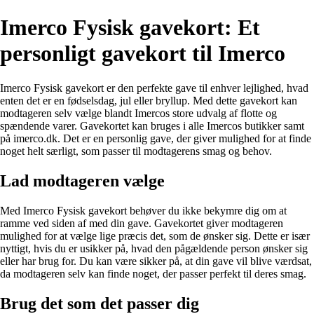
Imerco Fysisk gavekort: Et
personligt gavekort til Imerco
Imerco Fysisk gavekort er den perfekte gave til enhver lejlighed, hvad
enten det er en fødselsdag, jul eller bryllup. Med dette gavekort kan
modtageren selv vælge blandt Imercos store udvalg af flotte og
spændende varer. Gavekortet kan bruges i alle Imercos butikker samt
på imerco.dk. Det er en personlig gave, der giver mulighed for at finde
noget helt særligt, som passer til modtagerens smag og behov.
Lad modtageren vælge
Med Imerco Fysisk gavekort behøver du ikke bekymre dig om at
ramme ved siden af med din gave. Gavekortet giver modtageren
mulighed for at vælge lige præcis det, som de ønsker sig. Dette er især
nyttigt, hvis du er usikker på, hvad den pågældende person ønsker sig
eller har brug for. Du kan være sikker på, at din gave vil blive værdsat,
da modtageren selv kan finde noget, der passer perfekt til deres smag.
Brug det som det passer dig