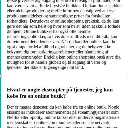
første giver det dig adgang til et bredt udvalg af produkter, som
kan være svært at finde i fysiske butikker. Du kan finde sjældne
eller niche-produkter og træffe informerede valg ved at læse
produktanmeldelser og sammenligne priser fra forskellige
forhandlere. Derudover er online shopping praktisk, da du kan
gøre det når som helst og hvor som helst, uden at skulle forlade
dit hjem. Online butikker har også ofte nemme
returneringspolitikker, så hvis du er utilfreds med dit køb, kan
du returnere det uden besvær. Når du handler online, kan du
også drage fordel af tilbud og rabatter, og du behøver ikke
bekymre dig om parkeringsproblemer eller håndtering af
menneskemængder. Endelig kan online shopping også give dig
mulighed for at handle globalt og få adgang til varer og
tjenester, der ikke er tilgængelige i dit land.
Hvad er nogle eksempler på tjenester, jeg kan
købe fra en online butik?
Der er mange tjenester, du kan købe fra en online butik. Nogle
eksempler inkluderer abonnementer på streamingtjenester som
Netflix eller Spotify, online kurser eller undervisningsmateriale,
medlemskaber i online communities eller sociale netværk,
tjenester inden for sundhed og træning som personlig træning