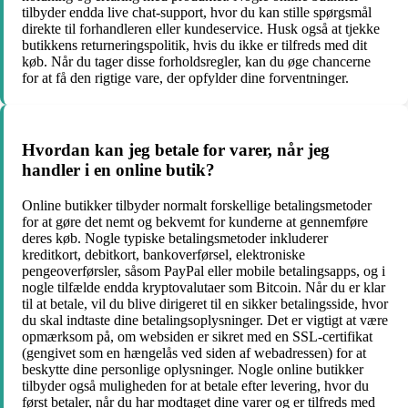
tilbyder endda live chat-support, hvor du kan stille spørgsmål
direkte til forhandleren eller kundeservice. Husk også at tjekke
butikkens returneringspolitik, hvis du ikke er tilfreds med dit
køb. Når du tager disse forholdsregler, kan du øge chancerne
for at få den rigtige vare, der opfylder dine forventninger.
Hvordan kan jeg betale for varer, når jeg
handler i en online butik?
Online butikker tilbyder normalt forskellige betalingsmetoder
for at gøre det nemt og bekvemt for kunderne at gennemføre
deres køb. Nogle typiske betalingsmetoder inkluderer
kreditkort, debitkort, bankoverførsel, elektroniske
pengeoverførsler, såsom PayPal eller mobile betalingsapps, og i
nogle tilfælde endda kryptovalutaer som Bitcoin. Når du er klar
til at betale, vil du blive dirigeret til en sikker betalingsside, hvor
du skal indtaste dine betalingsoplysninger. Det er vigtigt at være
opmærksom på, om websiden er sikret med en SSL-certifikat
(gengivet som en hængelås ved siden af webadressen) for at
beskytte dine personlige oplysninger. Nogle online butikker
tilbyder også muligheden for at betale efter levering, hvor du
først betaler, når du har modtaget dine varer og er tilfreds med