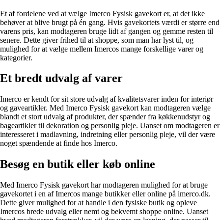
Et af fordelene ved at vælge Imerco Fysisk gavekort er, at det ikke
behøver at blive brugt på én gang. Hvis gavekortets værdi er større end
varens pris, kan modtageren bruge lidt af gangen og gemme resten til
senere. Dette giver frihed til at shoppe, som man har lyst til, og
mulighed for at vælge mellem Imercos mange forskellige varer og
kategorier.
Et bredt udvalg af varer
Imerco er kendt for sit store udvalg af kvalitetsvarer inden for interiør
og gaveartikler. Med Imerco Fysisk gavekort kan modtageren vælge
blandt et stort udvalg af produkter, der spænder fra køkkenudstyr og
bageartikler til dekoration og personlig pleje. Uanset om modtageren er
interesseret i madlavning, indretning eller personlig pleje, vil der være
noget spændende at finde hos Imerco.
Besøg en butik eller køb online
Med Imerco Fysisk gavekort har modtageren mulighed for at bruge
gavekortet i en af Imercos mange butikker eller online på imerco.dk.
Dette giver mulighed for at handle i den fysiske butik og opleve
Imercos brede udvalg eller nemt og bekvemt shoppe online. Uanset