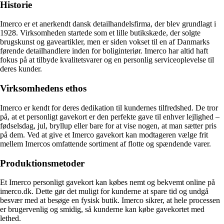
Historie
Imerco er et anerkendt dansk detailhandelsfirma, der blev grundlagt i
1928. Virksomheden startede som et lille butikskæde, der solgte
brugskunst og gaveartikler, men er siden vokset til en af ​​Danmarks
førende detailhandlere inden for boliginteriør. Imerco har altid haft
fokus på at tilbyde kvalitetsvarer og en personlig serviceoplevelse til
deres kunder.
Virksomhedens ethos
Imerco er kendt for deres dedikation til kundernes tilfredshed. De tror
på, at et personligt gavekort er den perfekte gave til enhver lejlighed –
fødselsdag, jul, bryllup eller bare for at vise nogen, at man sætter pris
på dem. Ved at give et Imerco gavekort kan modtageren vælge frit
mellem Imercos omfattende sortiment af flotte og spændende varer.
Produktionsmetoder
Et Imerco personligt gavekort kan købes nemt og bekvemt online på
imerco.dk. Dette gør det muligt for kunderne at spare tid og undgå
besvær med at besøge en fysisk butik. Imerco sikrer, at hele processen
er brugervenlig og smidig, så kunderne kan købe gavekortet med
lethed.