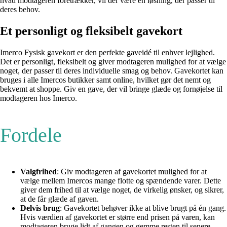
hvad modtageren foretrækker, vil der være en løsning, der passer til
deres behov.
Et personligt og fleksibelt gavekort
Imerco Fysisk gavekort er den perfekte gaveidé til enhver lejlighed.
Det er personligt, fleksibelt og giver modtageren mulighed for at vælge
noget, der passer til deres individuelle smag og behov. Gavekortet kan
bruges i alle Imercos butikker samt online, hvilket gør det nemt og
bekvemt at shoppe. Giv en gave, der vil bringe glæde og fornøjelse til
modtageren hos Imerco.
Fordele
Valgfrihed
: Giv modtageren af gavekortet mulighed for at
vælge mellem Imercos mange flotte og spændende varer. Dette
giver dem frihed til at vælge noget, de virkelig ønsker, og sikrer,
at de får glæde af gaven.
Delvis brug
: Gavekortet behøver ikke at blive brugt på én gang.
Hvis værdien af gavekortet er større end prisen på varen, kan
modtageren bruge lidt af gangen og gemme resten til senere.