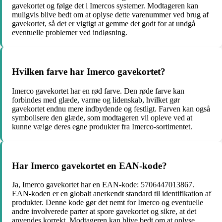
gavekortet og følge det i Imercos systemer. Modtageren kan
muligvis blive bedt om at oplyse dette varenummer ved brug af
gavekortet, så det er vigtigt at gemme det godt for at undgå
eventuelle problemer ved indløsning.
Hvilken farve har Imerco gavekortet?
Imerco gavekortet har en rød farve. Den røde farve kan
forbindes med glæde, varme og lidenskab, hvilket gør
gavekortet endnu mere indbydende og festligt. Farven kan også
symbolisere den glæde, som modtageren vil opleve ved at
kunne vælge deres egne produkter fra Imerco-sortimentet.
Har Imerco gavekortet en EAN-kode?
Ja, Imerco gavekortet har en EAN-kode: 5706447013867.
EAN-koden er en globalt anerkendt standard til identifikation af
produkter. Denne kode gør det nemt for Imerco og eventuelle
andre involverede parter at spore gavekortet og sikre, at det
anvendes korrekt. Modtageren kan blive bedt om at oplyse