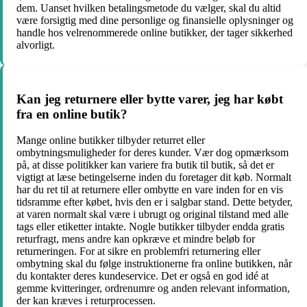
dem. Uanset hvilken betalingsmetode du vælger, skal du altid
være forsigtig med dine personlige og finansielle oplysninger og
handle hos velrenommerede online butikker, der tager sikkerhed
alvorligt.
Kan jeg returnere eller bytte varer, jeg har købt
fra en online butik?
Mange online butikker tilbyder returret eller
ombytningsmuligheder for deres kunder. Vær dog opmærksom
på, at disse politikker kan variere fra butik til butik, så det er
vigtigt at læse betingelserne inden du foretager dit køb. Normalt
har du ret til at returnere eller ombytte en vare inden for en vis
tidsramme efter købet, hvis den er i salgbar stand. Dette betyder,
at varen normalt skal være i ubrugt og original tilstand med alle
tags eller etiketter intakte. Nogle butikker tilbyder endda gratis
returfragt, mens andre kan opkræve et mindre beløb for
returneringen. For at sikre en problemfri returnering eller
ombytning skal du følge instruktionerne fra online butikken, når
du kontakter deres kundeservice. Det er også en god idé at
gemme kvitteringer, ordrenumre og anden relevant information,
der kan kræves i returprocessen.