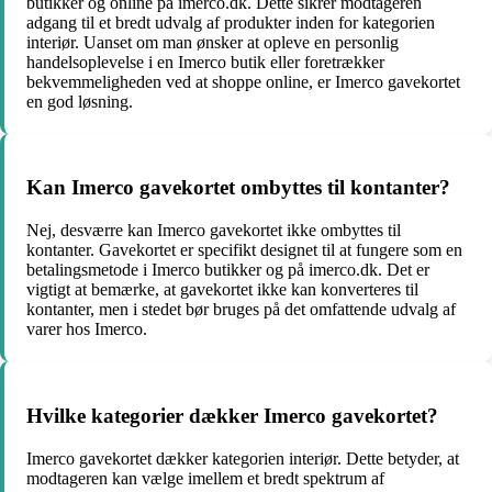
butikker og online på imerco.dk. Dette sikrer modtageren
adgang til et bredt udvalg af produkter inden for kategorien
interiør. Uanset om man ønsker at opleve en personlig
handelsoplevelse i en Imerco butik eller foretrækker
bekvemmeligheden ved at shoppe online, er Imerco gavekortet
en god løsning.
Kan Imerco gavekortet ombyttes til kontanter?
Nej, desværre kan Imerco gavekortet ikke ombyttes til
kontanter. Gavekortet er specifikt designet til at fungere som en
betalingsmetode i Imerco butikker og på imerco.dk. Det er
vigtigt at bemærke, at gavekortet ikke kan konverteres til
kontanter, men i stedet bør bruges på det omfattende udvalg af
varer hos Imerco.
Hvilke kategorier dækker Imerco gavekortet?
Imerco gavekortet dækker kategorien interiør. Dette betyder, at
modtageren kan vælge imellem et bredt spektrum af