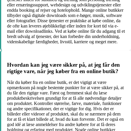
eller ernæringssupport, webdesign og udviklingstjenester eller
endda booking af rejser og hotelophold. Mange online butikker
tilbyder også digitale downloads som e-bøger, musik, software
eller fotografier. Disse tjenester er praktiske at købe online, da
de ofte kan leveres øjeblikkeligt eller inden for kort tid via e-
mail eller downloadlinks. Ved at købe online får du adgang til et
bredt udvalg af tjenester, der kan forbedre din underholdning,
videnskabelige færdigheder, livsstil, karriere og meget mere.
Hvordan kan jeg være sikker på, at jeg får den
rigtige vare, når jeg køber fra en online butik?
Når du køber fra en online butik, er det vigtigt at være
opmærksom på nogle bestemte punkter for at være sikker på, at
du får den rigtige vare. Først og fremmest skal du læse
produktbeskrivelsen grundigt for at få alle nødvendige detaljer
om produktet. Kontroller størrelse, farve, materiale, funktioner
og andre specifikationer, der er vigtige for dig. Hvis der er
billeder eller videoer af produktet, skal du se nærmere på dem
for at få et klart billede af, hvad du kan forvente. Det er også en
god idé at læse anmeldelser fra andre købere for at få deres
holdning og erfaring med produktet. Nogle online butikker