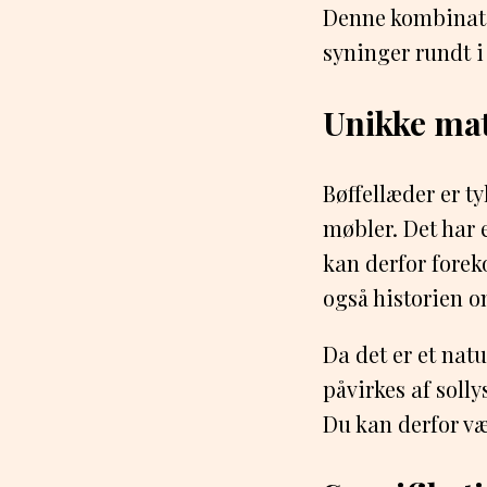
Denne kombinati
syninger rundt i 
Unikke mat
Bøffellæder er t
møbler. Det har e
kan derfor forek
også historien om
Da det er et nat
påvirkes af soll
Du kan derfor væ