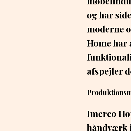
møbelindus
og har side
moderne og
Home har a
funktional
afspejler d
Produktionsme
Imerco Hom
håndværk i