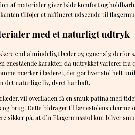
on af materialer giver både komfort og holdbarh
kanten tilføjer et raffineret udseende til flagermu
erialer med et naturligt udtryk
ykkere end almindeligt læder og egner sig derfor sæ
n enestående karakter, da udtrykket varierer fra dy
omme mærker i læderet, der gør hver stol helt unik
 det naturlige liv, dyret har haft.
urlæder, vil overfladen få en smuk patina med tide
ys og brug. Dette bidrager til lænestolens charme 
re sikker på, at din Flagermusstol kun bliver sm