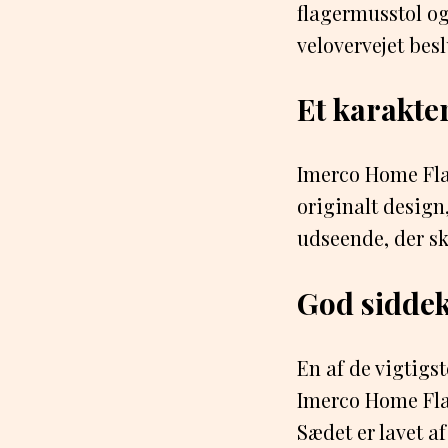
flagermusstol og 
velovervejet bes
Et karakter
Imerco Home Flag
originalt design
udseende, der sk
God siddek
En af de vigtigs
Imerco Home Fla
Sædet er lavet af