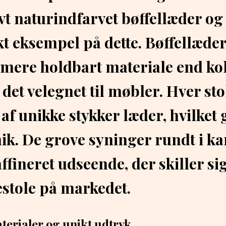
vt naturindfarvet bøffellæder og 
kt eksempel på dette. Bøffellæder
 mere holdbart materiale end ko
 det velegnet til møbler. Hver sto
 af unikke stykker læder, hvilket
nik. De grove syninger rundt i ka
affineret udseende, der skiller si
stole på markedet.
terialer og unikt udtryk