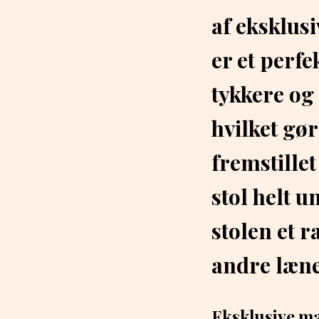
af eksklusi
er et perfe
tykkere og
hvilket gør
fremstillet
stol helt u
stolen et r
andre læne
Eksklusive ma