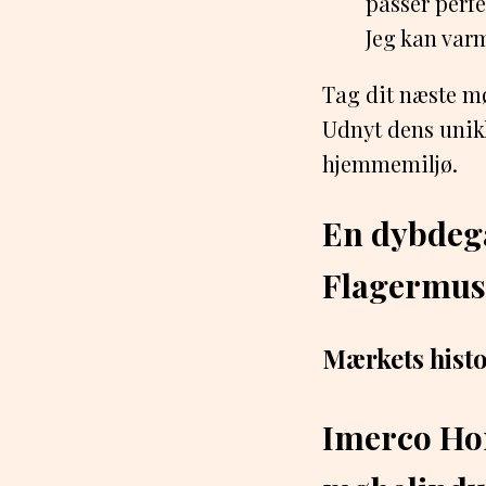
passer perfe
Jeg kan varm
Tag dit næste m
Udnyt dens unikk
hjemmemiljø.
En dybdeg
Flagermus
Mærkets histor
Imerco Hom