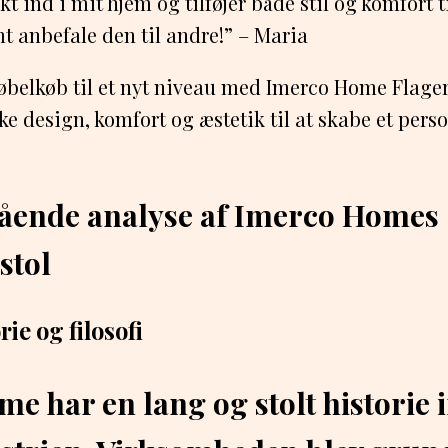
kt ind i mit hjem og tilføjer både stil og komfort t
t anbefale den til andre!” – Maria
øbelkøb til et nyt niveau med Imerco Home Flage
e design, komfort og æstetik til at skabe et person
ående analyse af Imerco Homes
stol
ie og filosofi
e har en lang og stolt historie 