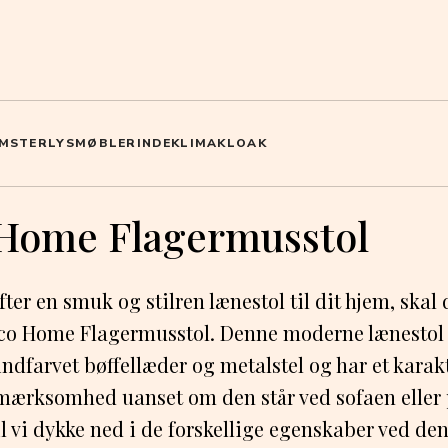
MSTER
LYS
MØBLER
INDEKLIMA
KLOAK
Home Flagermusstol
ter en smuk og stilren lænestol til dit hjem, skal
co Home Flagermusstol. Denne moderne lænestol e
ndfarvet bøffellæder og metalstel og har et karakt
mærksomhed uanset om den står ved sofaen eller 
vil vi dykke ned i de forskellige egenskaber ved de