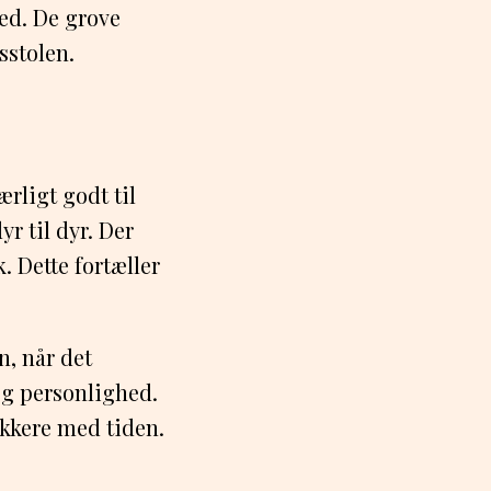
ed. De grove
sstolen.
rligt godt til
r til dyr. Der
. Dette fortæller
n, når det
og personlighed.
ukkere med tiden.