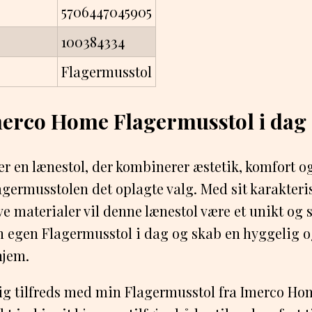
5706447045905
100384334
Flagermusstol
merco Home Flagermusstol i dag
er en lænestol, der kombinerer æstetik, komfort og 
ermusstolen det oplagte valg. Med sit karakteri
e materialer vil denne lænestol være et unikt og s
n egen Flagermusstol i dag og skab en hyggelig o
hjem.
olig tilfreds med min Flagermusstol fra Imerco Ho