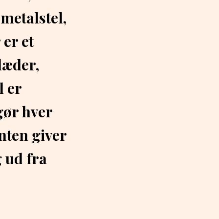
metalstel,
 er et
læder,
l er
 gør hver
nten giver
g ud fra