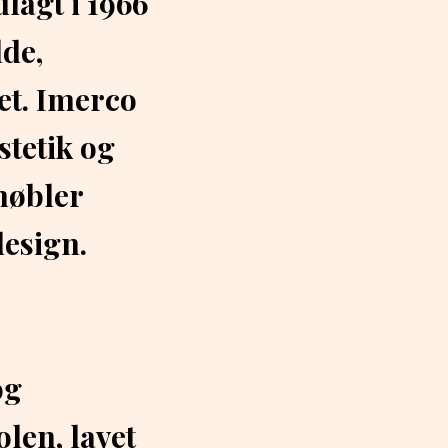
lagt i 1966
lde,
et. Imerco
stetik og
møbler
design.
og
len, lavet