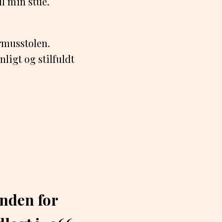
il min stue.
rmusstolen.
ligt og stilfuldt
inden for