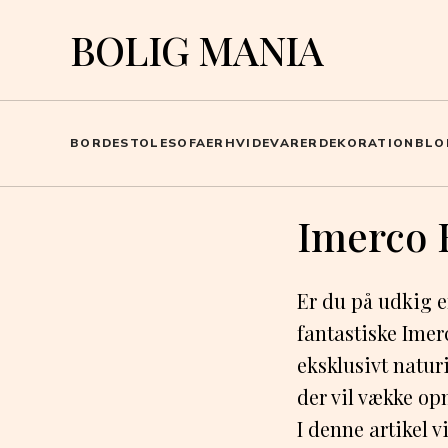
BOLIG MANIA
BORDE
STOLE
SOFAER
HVIDEVARER
DEKORATION
BLO
Imerco 
Er du på udkig ef
fantastiske Imer
eksklusivt naturi
der vil vække op
I denne artikel 