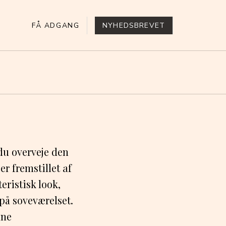
FÅ ADGANG
NYHEDSBREVET
 du overveje den
r fremstillet af
eristisk look,
på soveværelset.
nne