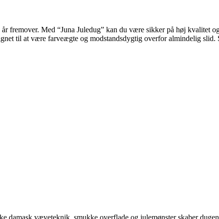
nge år fremover. Med “Juna Juledug” kan du være sikker på høj kvalitet
ignet til at være farveægte og modstandsdygtig overfor almindelig slid
lassiske damask væveteknik, smukke overflade og julemønster skaber dug