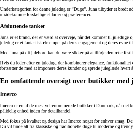
Underkategorien for denne juledug er “Duge”. Juna tilbyder et bredt udva
imødekomme forskellige stilarter og præferencer.
Afsluttende tanker
Juna er et brand, der er værd at overveje, når det kommer til juleduge o
juledug er et fantastisk eksempel på deres engagement og deres evne ti
Med Juna på dit julebord kan du være sikker på at tilføje den rette fes
Hvis du leder efter en juledug, der kombinerer elegance, funktionalitet
fortsætter de med at imponere deres kunder og sprede juleglæde hvert å
En omfattende oversigt over butikker med 
Imerco
Imerco er en af de mest velrenommerede butikker i Danmark, når det kom
pålidelig enhed inden for detailhandel.
Med fokus på kvalitet og design har Imerco noget for enhver smag. Deres
Du vil finde alt fra klassiske og traditionelle duge til moderne og trend