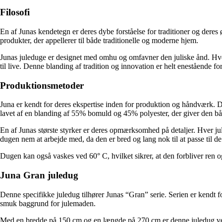
Filosofi
En af Junas kendetegn er deres dybe forståelse for traditioner og dere
produkter, der appellerer til både traditionelle og moderne hjem.
Junas juleduge er designet med omhu og omfavner den juliske ånd. Hv
til live. Denne blanding af tradition og innovation er helt enestående f
Produktionsmetoder
Juna er kendt for deres ekspertise inden for produktion og håndværk. D
lavet af en blanding af 55% bomuld og 45% polyester, der giver den bå
En af Junas største styrker er deres opmærksomhed på detaljer. Hver jul
dugen nem at arbejde med, da den er bred og lang nok til at passe til de 
Dugen kan også vaskes ved 60° C, hvilket sikrer, at den forbliver ren og 
Juna Gran juledug
Denne specifikke juledug tilhører Junas “Gran” serie. Serien er kendt f
smuk baggrund for julemaden.
Med en bredde på 150 cm og en længde på 270 cm er denne juledug velegn