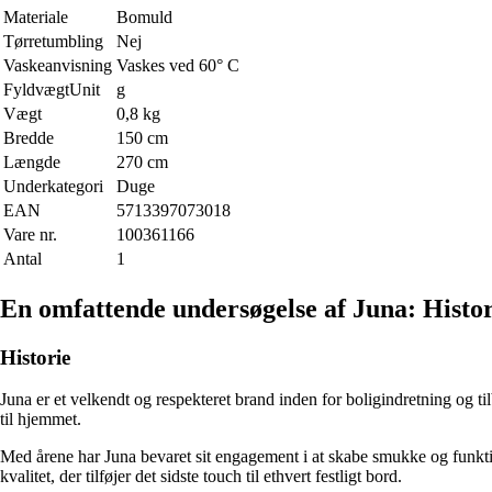
Materiale
Bomuld
Tørretumbling
Nej
Vaskeanvisning
Vaskes ved 60° C
FyldvægtUnit
g
Vægt
0,8 kg
Bredde
150 cm
Længde
270 cm
Underkategori
Duge
EAN
5713397073018
Vare nr.
100361166
Antal
1
En omfattende undersøgelse af Juna: Histori
Historie
Juna er et velkendt og respekteret brand inden for boligindretning og t
til hjemmet.
Med årene har Juna bevaret sit engagement i at skabe smukke og funktio
kvalitet, der tilføjer det sidste touch til ethvert festligt bord.