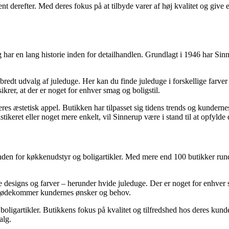
ment derefter. Med deres fokus på at tilbyde varer af høj kvalitet og giv
har en lang historie inden for detailhandlen. Grundlagt i 1946 har Sin
 bredt udvalg af juleduge. Her kan du finde juleduge i forskellige farv
ikrer, at der er noget for enhver smag og boligstil.
s æstetisk appel. Butikken har tilpasset sig tidens trends og kundernes 
tikeret eller noget mere enkelt, vil Sinnerup være i stand til at opfylde
nden for køkkenudstyr og boligartikler. Med mere end 100 butikker rund
e designs og farver – herunder hvide juleduge. Der er noget for enhver sm
imødekommer kundernes ønsker og behov.
igartikler. Butikkens fokus på kvalitet og tilfredshed hos deres kunder g
alg.