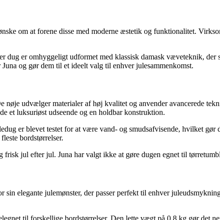
s ønske om at forene disse med moderne æstetik og funktionalitet. Virks
er dug er omhyggeligt udformet med klassisk damask væveteknik, der s
or Juna og gør dem til et ideelt valg til enhver julesammenkomst.
e nøje udvælger materialer af høj kvalitet og anvender avancerede tekni
de et luksuriøst udseende og en holdbar konstruktion.
edug er blevet testet for at være vand- og smudsafvisende, hvilket gør d
fleste bordstørrelser.
frisk jul efter jul. Juna har valgt ikke at gøre dugen egnet til tørretumb
or sin elegante julemønster, der passer perfekt til enhver juleudsmyknin
et til forskellige bordstørrelser. Den lette vægt på 0,8 kg gør det ne