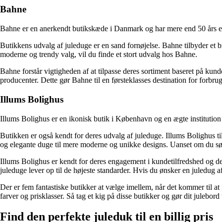
Bahne
Bahne er en anerkendt butikskæde i Danmark og har mere end 50 års erfa
Butikkens udvalg af juleduge er en sand fornøjelse. Bahne tilbyder et br
moderne og trendy valg, vil du finde et stort udvalg hos Bahne.
Bahne forstår vigtigheden af ​​at tilpasse deres sortiment baseret på k
producenter. Dette gør Bahne til en førsteklasses destination for forbr
Illums Bolighus
Illums Bolighus er en ikonisk butik i København og en ægte institution i
Butikken er også kendt for deres udvalg af juleduge. Illums Bolighus til
og elegante duge til mere moderne og unikke designs. Uanset om du søger
Illums Bolighus er kendt for deres engagement i kundetilfredshed og der
juleduge lever op til de højeste standarder. Hvis du ønsker en juledug af 
Der er fem fantastiske butikker at vælge imellem, når det kommer til at 
farver og prisklasser. Så tag et kig på disse butikker og gør dit julebord
Find den perfekte juleduk til en billig pris