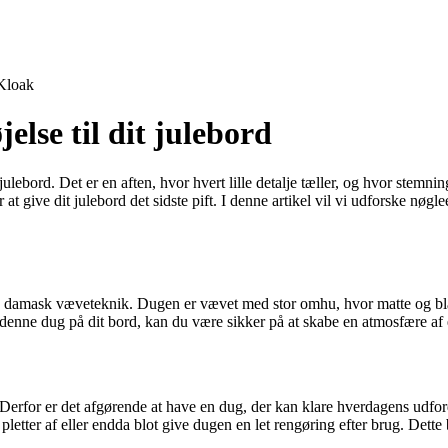
Kloak
else til dit julebord
ebord. Det er en aften, hvor hvert lille detalje tæller, og hvor stemning
 at give dit julebord det sidste pift. I denne artikel vil vi udforske n
ke damask væveteknik. Dugen er vævet med stor omhu, hvor matte og bla
ar denne dug på dit bord, kan du være sikker på at skabe en atmosfære af
. Derfor er det afgørende at have en dug, der kan klare hverdagens udfo
etter af eller endda blot give dugen en let rengøring efter brug. Dette