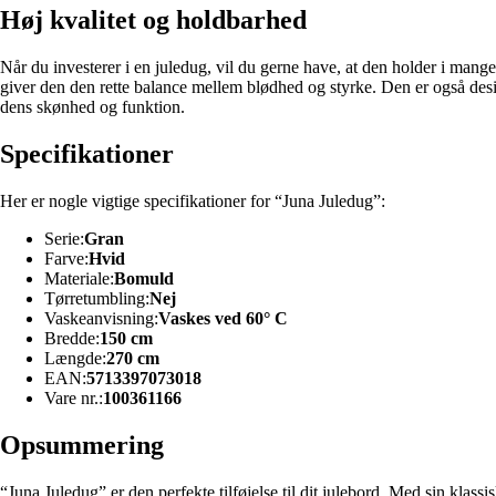
Høj kvalitet og holdbarhed
Når du investerer i en juledug, vil du gerne have, at den holder i ma
giver den den rette balance mellem blødhed og styrke. Den er også des
dens skønhed og funktion.
Specifikationer
Her er nogle vigtige specifikationer for “Juna Juledug”:
Serie:
Gran
Farve:
Hvid
Materiale:
Bomuld
Tørretumbling:
Nej
Vaskeanvisning:
Vaskes ved 60° C
Bredde:
150 cm
Længde:
270 cm
EAN:
5713397073018
Vare nr.:
100361166
Opsummering
“Juna Juledug” er den perfekte tilføjelse til dit julebord. Med sin k