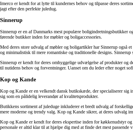
Imerco er kendt for at lytte til kundernes behov og tilpasse deres sorti
jagt efter den perfekte juledug.
Sinnerup
Sinnerup er en af Danmarks mest populære boligindretningsbutikker og 
førende butikker inden for møbler og boligaccessories.
Med deres store udvalg af møbler og boligartikler har Sinnerup også et
og minimalistisk til mere romantiske og traditionelle designs. Sinnerup s
Sinnerup er kendt for deres omhyggelige udvælgelse af produkter og dere
til nutidens behov og forventninger. Uanset om du leder efter noget sofis
Kop og Kande
Kop og Kande er en velkendt dansk butikskæde, der specialiserer sig i
sig som en pålidelig leverandør af kvalitetsprodukter.
Butikkens sortiment af juleduge inkluderer et bredt udvalg af forskellig
mere moderne og trendy valg. Kop og Kande sikrer, at deres udvalg 
Kop og Kande er kendt for deres ekspertise inden for køkkenudstyr og bol
personale er altid klar til at hjælpe dig med at finde det mest passende v