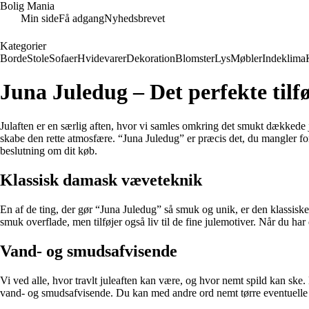
Bolig Mania
Min side
Få adgang
Nyhedsbrevet
Kategorier
Borde
Stole
Sofaer
Hvidevarer
Dekoration
Blomster
Lys
Møbler
Indeklima
Juna Juledug – Det perfekte tilføj
Julaften er en særlig aften, hvor vi samles omkring det smukt dækkede jul
skabe den rette atmosfære. “Juna Juledug” er præcis det, du mangler for
beslutning om dit køb.
Klassisk damask væveteknik
En af de ting, der gør “Juna Juledug” så smuk og unik, er den klassis
smuk overflade, men tilføjer også liv til de fine julemotiver. Når du h
Vand- og smudsafvisende
Vi ved alle, hvor travlt juleaften kan være, og hvor nemt spild kan ske
vand- og smudsafvisende. Du kan med andre ord nemt tørre eventuelle pl