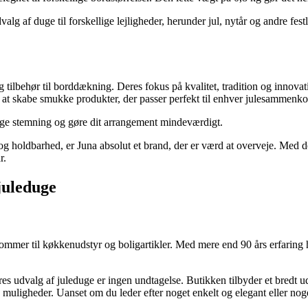
lg af duge til forskellige lejligheder, herunder jul, nytår og andre fes
g tilbehør til borddækning. Deres fokus på kvalitet, tradition og innova
l at skabe smukke produkter, der passer perfekt til enhver julesammenk
tlige stemning og gøre dit arrangement mindeværdigt.
 og holdbarhed, er Juna absolut et brand, der er værd at overveje. Med d
r.
juleduge
mer til køkkenudstyr og boligartikler. Med mere end 90 års erfaring ha
 udvalg af juleduge er ingen undtagelse. Butikken tilbyder et bredt udv
y muligheder. Uanset om du leder efter noget enkelt og elegant eller noge