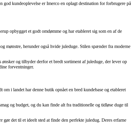
e en god kundeoplevelse er Imerco en oplagt destination for forbrugere på
nerup opbygget et godt omdømme og har etableret sig som en af ​​de
er og mønstre, herunder også hvide juleduge. Stilen spænder fra moderne
ønsker og tilbyder derfor et bredt sortiment af juleduge, der lever op
 dine forventninger.
t om i landet har denne butik opnået en bred kundebase og etableret
ag og budget, og du kan finde alt fra traditionelle og tidløse duge til
ør det til et ideelt sted at finde den perfekte juledug. Deres erfarne