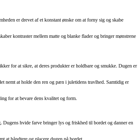
omheden er drevet af et konstant ønske om at forny sig og skabe
kaber kontraster mellem matte og blanke flader og bringer mønstrene
kker for at sikre, at deres produkter er holdbare og smukke. Dugen er
et nemt at holde den ren og pæn i juletidens travlhed. Samtidig er
ling for at bevare dens kvalitet og form.
g. Dugens hvide farve bringer lys og friskhed til bordet og danner en
mt at håndtere og placere dugen på bordet.