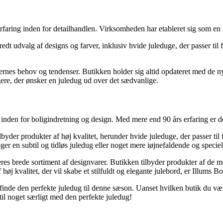
ring inden for detailhandlen. Virksomheden har etableret sig som en af 
edt udvalg af designs og farver, inklusiv hvide juleduge, der passer til 
undernes behov og tendenser. Butikken holder sig altid opdateret med de 
ugere, der ønsker en juledug ud over det sædvanlige.
nden for boligindretning og design. Med mere end 90 års erfaring er dett
byder produkter af høj kvalitet, herunder hvide juleduge, der passer til 
 en subtil og tidløs juledug eller noget mere iøjnefaldende og specielt
es brede sortiment af designvarer. Butikken tilbyder produkter af de mes
høj kvalitet, der vil skabe et stilfuldt og elegante julebord, er Illums Bo
finde den perfekte juledug til denne sæson. Uanset hvilken butik du vælg
 til noget særligt med den perfekte juledug!