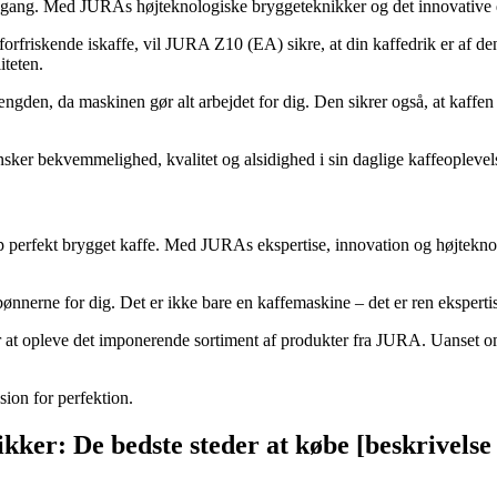
 gang. Med JURAs højteknologiske bryggeteknikker og det innovative d
rfriskende iskaffe, vil JURA Z10 (EA) sikre, at din kaffedrik er af den
iteten.
 da maskinen gør alt arbejdet for dig. Den sikrer også, at kaffen alti
nsker bekvemmelighed, kvalitet og alsidighed i sin daglige kaffeoplevel
kop perfekt brygget kaffe. Med JURAs ekspertise, innovation og højtekn
rne for dig. Det er ikke bare en kaffemaskine – det er ren ekspertise,
r at opleve det imponerende sortiment af produkter fra JURA. Uanset om
ion for perfektion.
ikker: De bedste steder at købe [beskrivelse