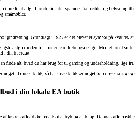
 et bredt udvalg af produkter, der spænder fra møbler og belysning til d
e og småmøbler.
oligindretning. Grundlagt i 1925 er det blevet et symbol på kvalitet, st
 vigtigste aktører inden for moderne indretningsdesign. Med et bredt sor
nd i din hverdag.
n finde alt, hvad du har brug for til gaming og underholdning, lige fra 
er noget til din ea butik, så har disse butikker noget for enhver smag o
lbud i din lokale EA butik
 af lækre kaffedrikke med blot et tryk på en knap. Denne kaffemaskine e