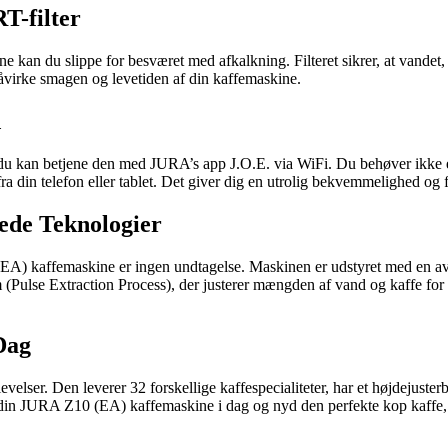
T-filter
an du slippe for besværet med afkalkning. Filteret sikrer, at vandet, 
åvirke smagen og levetiden af din kaffemaskine.
d
du kan betjene den med JURA’s app J.O.E. via WiFi. Du behøver ikke e
 din telefon eller tablet. Det giver dig en utrolig bekvemmelighed og fl
ede Teknologier
(EA) kaffemaskine er ingen undtagelse. Maskinen er udstyret med en av
 (Pulse Extraction Process), der justerer mængden af vand og kaffe f
Dag
lser. Den leverer 32 forskellige kaffespecialiteter, har et højdejuste
l din JURA Z10 (EA) kaffemaskine i dag og nyd den perfekte kop kaffe, l