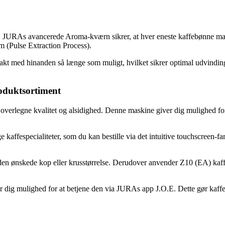
 JURAs avancerede Aroma-kværn sikrer, at hver eneste kaffebønne males
m (Pulse Extraction Process).
kontakt med hinanden så længe som muligt, hvilket sikrer optimal udvin
oduktsortiment
rlegne kvalitet og alsidighed. Denne maskine giver dig mulighed for at
 kaffespecialiteter, som du kan bestille via det intuitive touchscreen
il den ønskede kop eller krusstørrelse. Derudover anvender Z10 (EA) ka
r dig mulighed for at betjene den via JURAs app J.O.E. Dette gør kaff