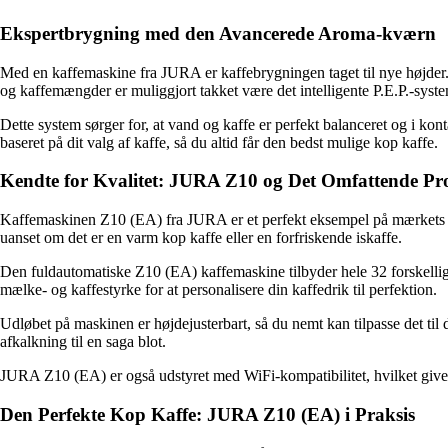
Ekspertbrygning med den Avancerede Aroma-kværn
Med en kaffemaskine fra JURA er kaffebrygningen taget til nye højder.
og kaffemængder er muliggjort takket være det intelligente P.E.P.-syste
Dette system sørger for, at vand og kaffe er perfekt balanceret og i 
baseret på dit valg af kaffe, så du altid får den bedst mulige kop kaffe.
Kendte for Kvalitet: JURA Z10 og Det Omfattende Pr
Kaffemaskinen Z10 (EA) fra JURA er et perfekt eksempel på mærkets ove
uanset om det er en varm kop kaffe eller en forfriskende iskaffe.
Den fuldautomatiske Z10 (EA) kaffemaskine tilbyder hele 32 forskellige
mælke- og kaffestyrke for at personalisere din kaffedrik til perfektion.
Udløbet på maskinen er højdejusterbart, så du nemt kan tilpasse det t
afkalkning til en saga blot.
JURA Z10 (EA) er også udstyret med WiFi-kompatibilitet, hvilket give
Den Perfekte Kop Kaffe: JURA Z10 (EA) i Praksis