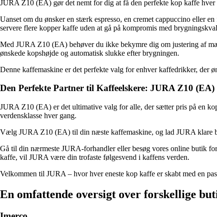
JURA Z10 (EA) gør det nemt for dig at få den perfekte kop kaffe hver
Uanset om du ønsker en stærk espresso, en cremet cappuccino eller en fo
servere flere kopper kaffe uden at gå på kompromis med brygningskval
Med JURA Z10 (EA) behøver du ikke bekymre dig om justering af mængden,
ønskede kopshøjde og automatisk slukke efter brygningen.
Denne kaffemaskine er det perfekte valg for enhver kaffedrikker, der ø
Den Perfekte Partner til Kaffeelskere: JURA Z10 (EA)
JURA Z10 (EA) er det ultimative valg for alle, der sætter pris på en 
verdensklasse hver gang.
Vælg JURA Z10 (EA) til din næste kaffemaskine, og lad JURA klare bønne
Gå til din nærmeste JURA-forhandler eller besøg vores online butik fo
kaffe, vil JURA være din trofaste følgesvend i kaffens verden.
Velkommen til JURA – hvor hver eneste kop kaffe er skabt med en pass
En omfattende oversigt over forskellige but
Imerco