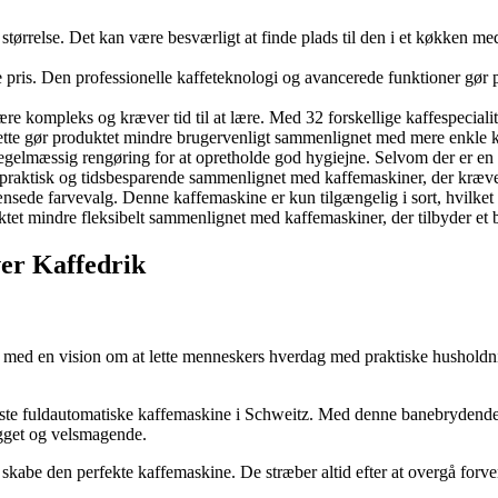
tørrelse. Det kan være besværligt at finde plads til den i et køkken m
ris. Den professionelle kaffeteknologi og avancerede funktioner gør pr
re kompleks og kræver tid til at lære. Med 32 forskellige kaffespeciali
ette gør produktet mindre brugervenligt sammenlignet med mere enkle 
gelmæssig rengøring for at opretholde god hygiejne. Selvom der er en 
 praktisk og tidsbesparende sammenlignet med kaffemaskiner, der kræve
nsede farvevalg. Denne kaffemaskine er kun tilgængelig i sort, hvilket
ktet mindre fleksibelt sammenlignet med kaffemaskiner, der tilbyder et b
er Kaffedrik
ed en vision om at lette menneskers hverdag med praktiske husholdnin
ste fuldautomatiske kaffemaskine i Schweitz. Med denne banebrydende o
ygget og velsmagende.
 skabe den perfekte kaffemaskine. De stræber altid efter at overgå forve