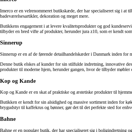
Imerco er en velrenommeret butikskæde, der har specialiseret sig i at t
badeværelsesartikler, dekoration og meget mere.
Butikkens engagement i at levere kvalitetsprodukter og god kundeservic
tilbyder en bred vifte af produkter, herunder jura z10, som er kendt so
Sinnerup
Sinnerup er en af de førende detailhandelskæder i Danmark inden for mø
Denne butik elskes af kunder for sin stilfulde indretning, innovative de
produkter til moderne hjem, herunder gangen, hvor de tilbyder møbler o
Kop og Kande
Kop og Kande er en skat af praktiske og æstetiske produkter til hjemme
Butikken er kendt for sin alsidighed og massive sortiment inden for k
brygudstyr til kaffekrus og bønner, gør det til det perfekte sted for enhv
Bahne
Bahne er en populær butik, der har specialiseret sig i boligindretning 