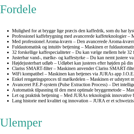
Fordele
Mulighed for at brygge lige præcis den kaffedrik, som du har lyst t
Professionel kaffebrygning med avancerede kaffeteknologier – Mas
Med professionel Aroma-kværn – Den avancerede Aroma-kværn maler
Fuldautomatisk og intuitiv betjening – Maskinen er fuldautomatisk
32 forskellige kaffespecialiteter – Du kan vælge mellem hele 32 for
Justerbar vand-, mælke- og kaffestyrke – Du kan nemt justere van
Højdejusterbart udløb – Udløbet kan justeres efter højden på din 
Clariss SMART-filter – Maskinen anvender Clariss SMART-filter,
WiFi kompatibel – Maskinen kan betjenes via JURAs app J.O.E. 
Enkel rengøringsproces til mælkedelen – Maskinen er udstyret m
Avanceret P.E.P-system (Pulse Extraction Process) – Det intellig
Automatisk tilpasning til den mest optimale bryggemetode – Maski
Let og praktisk betjening – Med JURAs teknologisk innovative b
Lang historie med kvalitet og innovation – JURA er et schweizisk
Ulemper