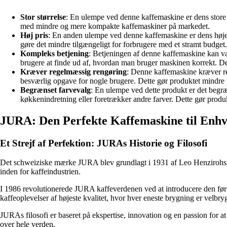
Stor størrelse
: En ulempe ved denne kaffemaskine er dens store s
med mindre og mere kompakte kaffemaskiner på markedet.
Høj pris
: En anden ulempe ved denne kaffemaskine er dens høje p
gøre det mindre tilgængeligt for forbrugere med et stramt budget.
Kompleks betjening
: Betjeningen af denne kaffemaskine kan væ
brugere at finde ud af, hvordan man bruger maskinen korrekt. D
Kræver regelmæssig rengøring
: Denne kaffemaskine kræver re
besværlig opgave for nogle brugere. Dette gør produktet mindre
Begrænset farvevalg
: En ulempe ved dette produkt er det begræ
køkkenindretning eller foretrækker andre farver. Dette gør produ
JURA: Den Perfekte Kaffemaskine til Enhv
Et Strejf af Perfektion: JURAs Historie og Filosofi
Det schweiziske mærke JURA blev grundlagt i 1931 af Leo Henzirohs m
inden for kaffeindustrien.
I 1986 revolutionerede JURA kaffeverdenen ved at introducere den før
kaffeoplevelser af højeste kvalitet, hvor hver eneste brygning er velbr
JURAs filosofi er baseret på ekspertise, innovation og en passion for at
over hele verden.