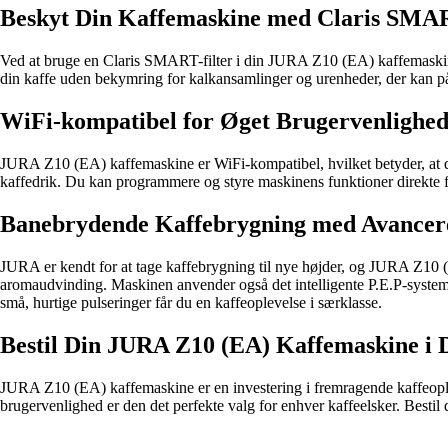
Beskyt Din Kaffemaskine med Claris SMAR
Ved at bruge en Claris SMART-filter i din JURA Z10 (EA) kaffemaskine k
din kaffe uden bekymring for kalkansamlinger og urenheder, der kan p
WiFi-kompatibel for Øget Brugervenlighe
JURA Z10 (EA) kaffemaskine er WiFi-kompatibel, hvilket betyder, at 
kaffedrik. Du kan programmere og styre maskinens funktioner direkte fra
Banebrydende Kaffebrygning med Avancer
JURA er kendt for at tage kaffebrygning til nye højder, og JURA Z10 
aromaudvinding. Maskinen anvender også det intelligente P.E.P-system
små, hurtige pulseringer får du en kaffeoplevelse i særklasse.
Bestil Din JURA Z10 (EA) Kaffemaskine i 
JURA Z10 (EA) kaffemaskine er en investering i fremragende kaffeopleve
brugervenlighed er den det perfekte valg for enhver kaffeelsker. Besti