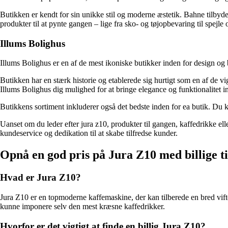
Butikken er kendt for sin unikke stil og moderne æstetik. Bahne tilbyder
produkter til at pynte gangen – lige fra sko- og tøjopbevaring til spejl
Illums Bolighus
Illums Bolighus er en af de mest ikoniske butikker inden for design og b
Butikken har en stærk historie og etablerede sig hurtigt som en af ​​de
Illums Bolighus dig mulighed for at bringe elegance og funktionalitet i
Butikkens sortiment inkluderer også det bedste inden for ea butik. Du ka
Uanset om du leder efter jura z10, produkter til gangen, kaffedrikke ell
kundeservice og dedikation til at skabe tilfredse kunder.
Opnå en god pris på Jura Z10 med billige ti
Hvad er Jura Z10?
Jura Z10 er en topmoderne kaffemaskine, der kan tilberede en bred vifte
kunne imponere selv den mest kræsne kaffedrikker.
Hvorfor er det vigtigt at finde en billig Jura Z10?