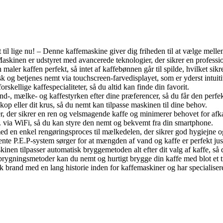
il lige nu! – Denne kaffemaskine giver dig friheden til at vælge mellem f
kinen er udstyret med avancerede teknologier, der sikrer en profession
 kaffen perfekt, så intet af kaffebønnen går til spilde, hvilket sikr
 og betjenes nemt via touchscreen-farvedisplayet, som er yderst intuiti
skellige kaffespecialiteter, så du altid kan finde din favorit.
d-, mælke- og kaffestyrken efter dine præferencer, så du får den perfe
kop eller dit krus, så du nemt kan tilpasse maskinen til dine behov.
 der sikrer en ren og velsmagende kaffe og minimerer behovet for afk
via WiFi, så du kan styre den nemt og bekvemt fra din smartphone.
ed en enkel rengøringsproces til mælkedelen, der sikrer god hygiejne 
ente P.E.P-system sørger for at mængden af vand og kaffe er perfekt ju
nen tilpasser automatisk bryggemetoden alt efter dit valg af kaffe, så 
rygningsmetoder kan du nemt og hurtigt brygge din kaffe med blot et t
 brand med en lang historie inden for kaffemaskiner og har specialisere