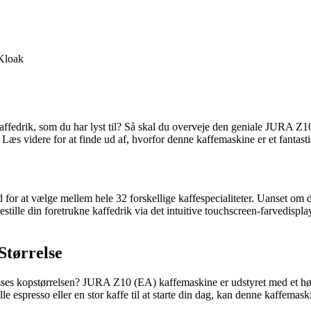
Kloak
kaffedrik, som du har lyst til? Så skal du overveje den geniale JURA 
videre for at finde ud af, hvorfor denne kaffemaskine er et fantastisk
 at vælge mellem hele 32 forskellige kaffespecialiteter. Uanset om du
tille din foretrukne kaffedrik via det intuitive touchscreen-farvedispla
Størrelse
asses kopstørrelsen? JURA Z10 (EA) kaffemaskine er udstyret med et højde
le espresso eller en stor kaffe til at starte din dag, kan denne kaffemask