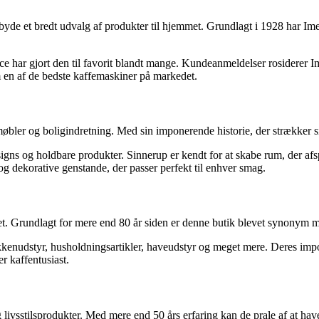
ilbyde et bredt udvalg af produkter til hjemmet. Grundlagt i 1928 har Im
e har gjort den til favorit blandt mange. Kundeanmeldelser rosiderer I
m en af de bedste kaffemaskiner på markedet.
bler og boligindretning. Med sin imponerende historie, der strækker si
signs og holdbare produkter. Sinnerup er kendt for at skabe rum, der afs
g dekorative genstande, der passer perfekt til enhver smag.
t. Grundlagt for mere end 80 år siden er denne butik blevet synonym me
økkenudstyr, husholdningsartikler, haveudstyr og meget mere. Deres imp
er kaffentusiast.
og livsstilsprodukter. Med mere end 50 års erfaring kan de prale af at h