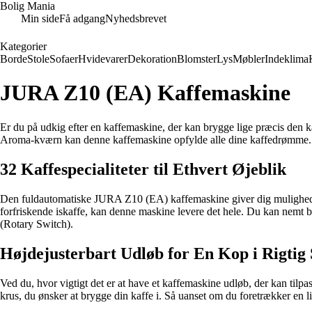
Bolig Mania
Min side
Få adgang
Nyhedsbrevet
Kategorier
Borde
Stole
Sofaer
Hvidevarer
Dekoration
Blomster
Lys
Møbler
Indeklima
JURA Z10 (EA) Kaffemaskine
Er du på udkig efter en kaffemaskine, der kan brygge lige præcis den 
Aroma-kværn kan denne kaffemaskine opfylde alle dine kaffedrømme. Læs 
32 Kaffespecialiteter til Ethvert Øjeblik
Den fuldautomatiske JURA Z10 (EA) kaffemaskine giver dig mulighed for
forfriskende iskaffe, kan denne maskine levere det hele. Du kan nemt bes
(Rotary Switch).
Højdejusterbart Udløb for En Kop i Rigtig 
Ved du, hvor vigtigt det er at have et kaffemaskine udløb, der kan tilp
krus, du ønsker at brygge din kaffe i. Så uanset om du foretrækker en lil