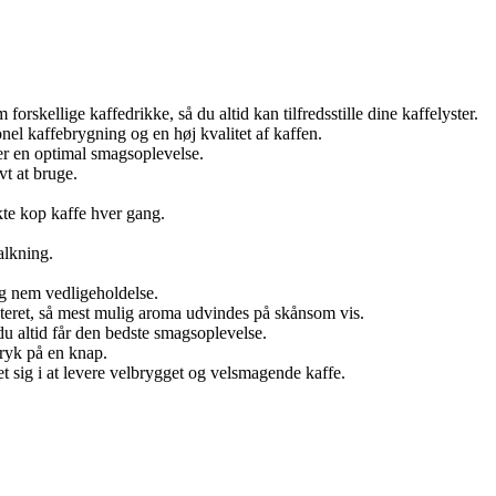
orskellige kaffedrikke, så du altid kan tilfredsstille dine kaffelyster.
el kaffebrygning og en høj kvalitet af kaffen.
er en optimal smagsoplevelse.
vt at bruge.
kte kop kaffe hver gang.
alkning.
og nem vedligeholdelse.
steret, så mest mulig aroma udvindes på skånsom vis.
du altid får den bedste smagsoplevelse.
ryk på en knap.
t sig i at levere velbrygget og velsmagende kaffe.