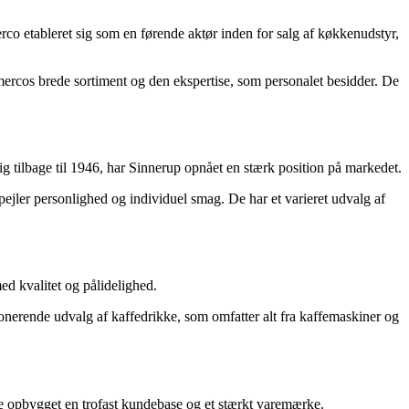
erco etableret sig som en førende aktør inden for salg af køkkenudstyr,
mercos brede sortiment og den ekspertise, som personalet besidder. De
g tilbage til 1946, har Sinnerup opnået en stærk position på markedet.
pejler personlighed og individuel smag. De har et varieret udvalg af
d kvalitet og pålidelighed.
onerende udvalg af kaffedrikke, som omfatter alt fra kaffemaskiner og
ave opbygget en trofast kundebase og et stærkt varemærke.