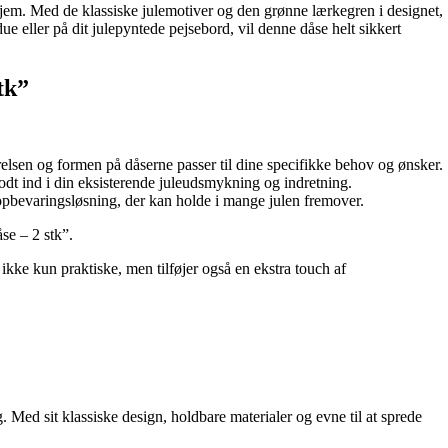
jem. Med de klassiske julemotiver og den grønne lærkegren i designet,
ue eller på dit julepyntede pejsebord, vil denne dåse helt sikkert
tk”
rrelsen og formen på dåserne passer til dine specifikke behov og ønsker.
odt ind i din eksisterende juleudsmykning og indretning.
 opbevaringsløsning, der kan holde i mange julen fremover.
se – 2 stk”.
ikke kun praktiske, men tilføjer også en ekstra touch af
 Med sit klassiske design, holdbare materialer og evne til at sprede