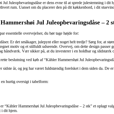
l Juleopbevaringsdåse er dens evne til at sprede julestemning i dit h
 ethvert rum. Uanset om du placerer den på dit køkkenbord, i dit stuevind
r Hammershøi Jul Juleopbevaringsdåse – 2 s
r essentielle overvejelser, du bør tage højde for:
ser. Er det småkager, julepynt eller noget helt tredje? Sørg for, at stø
gnet motiv og et stilfuldt udseende. Overvej, om dette design passer g
 og håndværk. Vær sikker på, at du investerer i en holdbar og slidstærk
en rette beslutning ved køb af “Kähler Hammershøi Jul Juleopbevaringsdå
idste år, og jeg har været fuldstændig forelsket i dem siden da. De er 
 en hurtig oversigt i tabelform:
, er “Kähler Hammershøi Jul Juleopbevaringsdåse – 2 stk” et oplagt valg.
 i dit hjem.