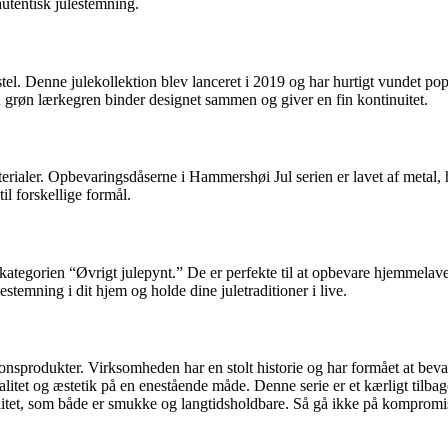
autentisk julestemning.
 Denne julekollektion blev lanceret i 2019 og har hurtigt vundet popular
røn lærkegren binder designet sammen og giver en fin kontinuitet.
erialer. Opbevaringsdåserne i Hammershøi Jul serien er lavet af metal, 
il forskellige formål.
kategorien “Øvrigt julepynt.” De er perfekte til at opbevare hjemmelav
stemning i dit hjem og holde dine juletraditioner i live.
nsprodukter. Virksomheden har en stolt historie og har formået at bev
litet og æstetik på en enestående måde. Denne serie er et kærligt tilbag
litet, som både er smukke og langtidsholdbare. Så gå ikke på kompromis