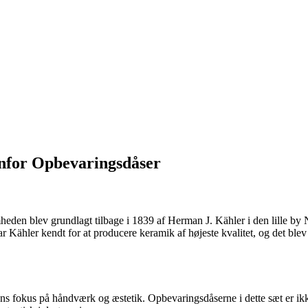
nfor Opbevaringsdåser
mheden blev grundlagt tilbage i 1839 af Herman J. Kähler i den lille b
r Kähler kendt for at producere keramik af højeste kvalitet, og det bl
s fokus på håndværk og æstetik. Opbevaringsdåserne i dette sæt er ik