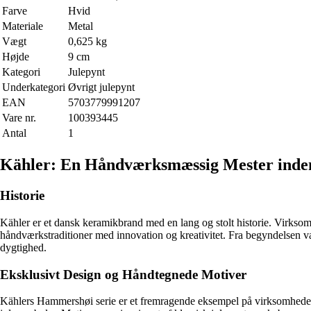
Farve
Hvid
Materiale
Metal
Vægt
0,625 kg
Højde
9 cm
Kategori
Julepynt
Underkategori
Øvrigt julepynt
EAN
5703779991207
Vare nr.
100393445
Antal
1
Kähler: En Håndværksmæssig Mester inde
Historie
Kähler er et dansk keramikbrand med en lang og stolt historie. Virkso
håndværkstraditioner med innovation og kreativitet. Fra begyndelsen va
dygtighed.
Eksklusivt Design og Håndtegnede Motiver
Kählers Hammershøi serie er et fremragende eksempel på virksomheden