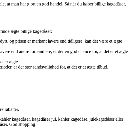
føle, at man har gjort en god handel. Så når du køber billige kagedåser,
 finde ægte billige kagedåser:
yrt, og prisen er markant lavere end tidligere, kan det være et ægte
vere end andre forhandlere, er der en god chance for, at det er et ægte
et er ægte.
der, er der stor sandsynlighed for, at det er et ægte tilbud.
e rabatter.
kahler kagedåser, kagedåser jul, kähler kagedåse, julekagedåser eller
dåser. God shopping!