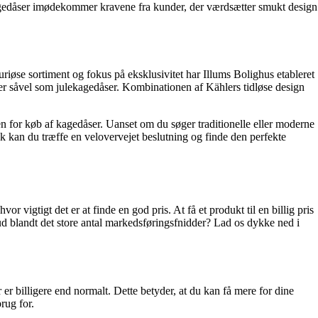
kagedåser imødekommer kravene fra kunder, der værdsætter smukt design
riøse sortiment og fokus på eksklusivitet har Illums Bolighus etableret
ser såvel som julekagedåser. Kombinationen af Kählers tidløse design
n for køb af kagedåser. Uanset om du søger traditionelle eller moderne
k kan du træffe en velovervejet beslutning og finde den perfekte
 vigtigt det er at finde en god pris. At få et produkt til en billig pris
bud blandt det store antal markedsføringsfnidder? Lad os dykke ned i
 er billigere end normalt. Dette betyder, at du kan få mere for dine
rug for.