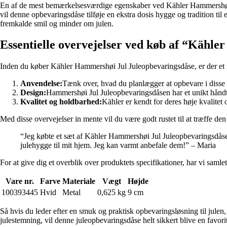
En af de mest bemærkelsesværdige egenskaber ved Kähler Hammershøi Ju
vil denne opbevaringsdåse tilføje en ekstra dosis hygge og tradition til
fremkalde smil og minder om julen.
Essentielle overvejelser ved køb af “Kähle
Inden du køber Kähler Hammershøi Jul Juleopbevaringsdåse, er der et pa
Anvendelse:
Tænk over, hvad du planlægger at opbevare i disse då
Design:
Hammershøi Jul Juleopbevaringsdåsen har et unikt håndte
Kvalitet og holdbarhed:
Kähler er kendt for deres høje kvalitet
Med disse overvejelser in mente vil du være godt rustet til at træffe d
“Jeg købte et sæt af Kähler Hammershøi Jul Juleopbevaringsdåser s
julehygge til mit hjem. Jeg kan varmt anbefale dem!” – Maria
For at give dig et overblik over produktets specifikationer, har vi samlet
Vare nr.
Farve
Materiale
Vægt
Højde
100393445
Hvid
Metal
0,625 kg
9 cm
Så hvis du leder efter en smuk og praktisk opbevaringsløsning til julen
julestemning, vil denne juleopbevaringsdåse helt sikkert blive en favorit