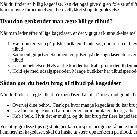
Når du finder en billig kagedåse, kan det også give dig en følelse af ti
kan du nyde fornemmelsen af en vellykket shoppingoplevelse.
Hvordan genkender man ægte billige tilbud?
Når man leder efter billige kagedåser, er det vigtigt at kunne skelne me
Vær opmærksom på prishistorikken. Undersøg om prisen er blevet s
tilbud.
Sammenlign priser. Sammenlign prisen på de kagedåser, du overvej
tilbud.
Læs anmeldelser. Hvis andre kunder har købt produktet til den neds
Hold øje med udsalgsperioder. Mange butikker har tilbudsperioder 
Sådan gør du bedst brug af tilbud på kagedåser
Når du finder et ægte tilbud på kagedåser, kan du få mest muligt ud af d
Overvej dine behov. Tænk på hvor mange kagedåser du har brug fo
Lav forskning. Find ud af om der er andre butikker, der også har 
Køb i bulk. Hvis det er muligt, og du har brug for flere kagedåse
Ved at følge disse tips og strategier kan du spare penge og få mere for
hammershøi kagedåser, skal du huske at være opmærksom på tilbud, und