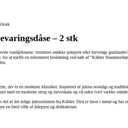
Kloak
varingsdåse – 2 stk
vede vaniljekranse, mormors antikke julepynt eller farverige guirlande
for, for at træffe en informeret beslutning ved køb af “Kähler Hammershø
for.
e, der er en moderne klassiker. Inspireret af julens nostalgi og tradit
net med en moderne streg og farveskala og vil uden tvivl vække minder
del af det årlige julesortiment fra Kähler. Den er lavet i metal og ha
e en bred vifte af julepynt og delikatesser.