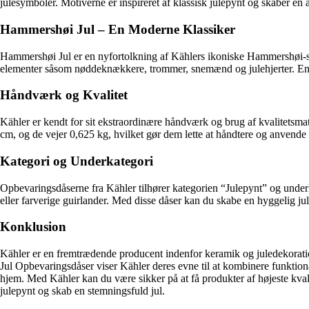
julesymboler. Motiverne er inspireret af klassisk julepynt og skaber en 
Hammershøi Jul – En Moderne Klassiker
Hammershøi Jul er en nyfortolkning af Kählers ikoniske Hammershøi-stel.
elementer såsom nøddeknækkere, trommer, snemænd og julehjerter. En g
Håndværk og Kvalitet
Kähler er kendt for sit ekstraordinære håndværk og brug af kvalitetsmat
cm, og de vejer 0,625 kg, hvilket gør dem lette at håndtere og anvende t
Kategori og Underkategori
Opbevaringsdåserne fra Kähler tilhører kategorien “Julepynt” og under
eller farverige guirlander. Med disse dåser kan du skabe en hyggelig jule
Konklusion
Kähler er en fremtrædende producent indenfor keramik og juledekoratio
Jul Opbevaringsdåser viser Kähler deres evne til at kombinere funktiona
hjem. Med Kähler kan du være sikker på at få produkter af højeste kva
julepynt og skab en stemningsfuld jul.