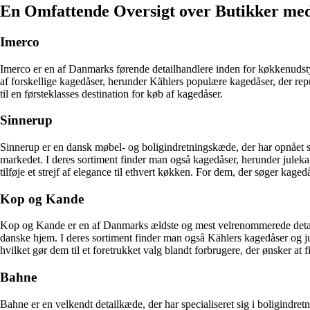
En Omfattende Oversigt over Butikker me
Imerco
Imerco er en af Danmarks førende detailhandlere inden for køkkenudstyr
af forskellige kagedåser, herunder Kählers populære kagedåser, der re
til en førsteklasses destination for køb af kagedåser.
Sinnerup
Sinnerup er en dansk møbel- og boligindretningskæde, der har opnået st
markedet. I deres sortiment finder man også kagedåser, herunder juleka
tilføje et strejf af elegance til ethvert køkken. For dem, der søger kage
Kop og Kande
Kop og Kande er en af Danmarks ældste og mest velrenommerede detailha
danske hjem. I deres sortiment finder man også Kählers kagedåser og jul
hvilket gør dem til et foretrukket valg blandt forbrugere, der ønsker at
Bahne
Bahne er en velkendt detailkæde, der har specialiseret sig i boligindret