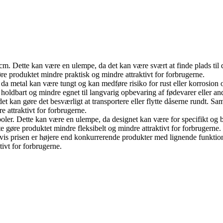
cm. Dette kan være en ulempe, da det kan være svært at finde plads ti
re produktet mindre praktisk og mindre attraktivt for forbrugerne.
, da metal kan være tungt og kan medføre risiko for rust eller korrosio
e holdbart og mindre egnet til langvarig opbevaring af fødevarer eller a
t kan gøre det besværligt at transportere eller flytte dåserne rundt. Sa
 attraktivt for forbrugerne.
oler. Dette kan være en ulempe, da designet kan være for specifikt og b
e gøre produktet mindre fleksibelt og mindre attraktivt for forbrugerne.
hvis prisen er højere end konkurrerende produkter med lignende funktion
ivt for forbrugerne.