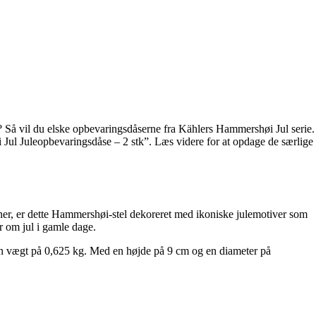
r? Så vil du elske opbevaringsdåserne fra Kählers Hammershøi Jul serie.
i Jul Juleopbevaringsdåse – 2 stk”. Læs videre for at opdage de særlige
ioner, er dette Hammershøi-stel dekoreret med ikoniske julemotiver som
 om jul i gamle dage.
r en vægt på 0,625 kg. Med en højde på 9 cm og en diameter på