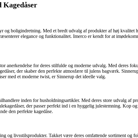
d Kagedåser
 og boligindretning. Med et bredt udvalg af produkter af høj kvalitet h
præsenterer elegance og funktionalitet. Imerco er kendt for at imødeko
or anerkendelse for deres stilfulde og moderne udvalg. Med deres fokus
gedåser, der skaber den perfekte atmosfære til julens bagværk. Sinneru
dåser med et moderne twist, er Sinnerup det ideelle valg.
ndlere inden for husholdningsartikler. Med deres store udvalg af produ
ekagedåser, der passer perfekt ind i en hyggelig julestemning. Kop og Ka
 finde den perfekte kagedåse.
ning og livsstilsprodukter. Takket være deres omfattende sortiment og fo