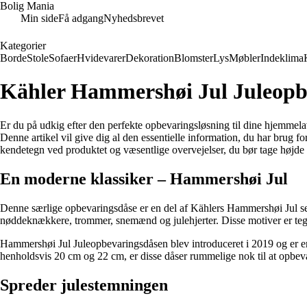
Bolig Mania
Min side
Få adgang
Nyhedsbrevet
Kategorier
Borde
Stole
Sofaer
Hvidevarer
Dekoration
Blomster
Lys
Møbler
Indeklima
Kähler Hammershøi Jul Juleopbe
Er du på udkig efter den perfekte opbevaringsløsning til dine hjemmela
Denne artikel vil give dig al den essentielle information, du har brug 
kendetegn ved produktet og væsentlige overvejelser, du bør tage højde 
En moderne klassiker – Hammershøi Jul
Denne særlige opbevaringsdåse er en del af Kählers Hammershøi Jul seri
nøddeknækkere, trommer, snemænd og julehjerter. Disse motiver er teg
Hammershøi Jul Juleopbevaringsdåsen blev introduceret i 2019 og er en 
henholdsvis 20 cm og 22 cm, er disse dåser rummelige nok til at opbevar
Spreder julestemningen