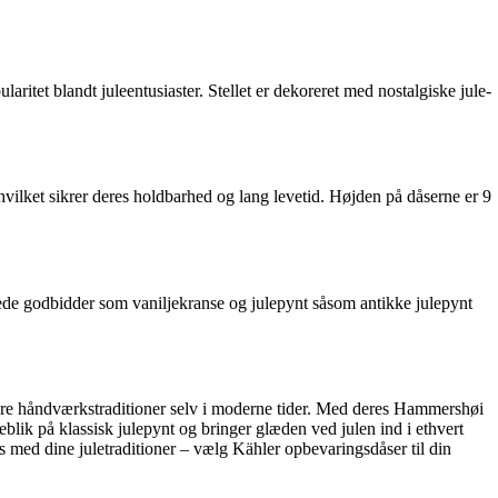
itet blandt juleentusiaster. Stellet er dekoreret med nostalgiske jule-
hvilket sikrer deres holdbarhed og lang levetid. Højden på dåserne er 9
ede godbidder som vaniljekranse og julepynt såsom antikke julepynt
are håndværkstraditioner selv i moderne tider. Med deres Hammershøi
eblik på klassisk julepynt og bringer glæden ved julen ind i ethvert
 med dine juletraditioner – vælg Kähler opbevaringsdåser til din