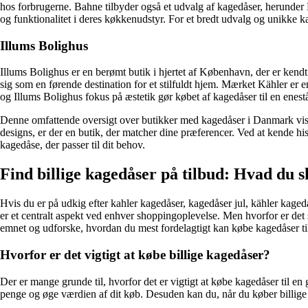
hos forbrugerne. Bahne tilbyder også et udvalg af kagedåser, herunder
og funktionalitet i deres køkkenudstyr. For et bredt udvalg og unikke k
Illums Bolighus
Illums Bolighus er en berømt butik i hjertet af København, der er kendt
sig som en førende destination for et stilfuldt hjem. Mærket Kähler er
og Illums Bolighus fokus på æstetik gør købet af kagedåser til en enest
Denne omfattende oversigt over butikker med kagedåser i Danmark viser
designs, er der en butik, der matcher dine præferencer. Ved at kende h
kagedåse, der passer til dit behov.
Find billige kagedåser på tilbud: Hvad du s
Hvis du er på udkig efter kahler kagedåser, kagedåser jul, kähler kagedås
er et centralt aspekt ved enhver shoppingoplevelse. Men hvorfor er det 
emnet og udforske, hvordan du mest fordelagtigt kan købe kagedåser til
Hvorfor er det vigtigt at købe billige kagedåser?
Der er mange grunde til, hvorfor det er vigtigt at købe kagedåser til en 
penge og øge værdien af dit køb. Desuden kan du, når du køber billige kag