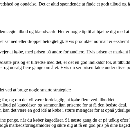
lfredshed og opnåelse. Det er altid spændende at finde et godt tilbud og 
llem ægte tilbud og blændværk. Her er nogle tip til at hjælpe dig med at
at ned eller droppet betragteligt. Hvis produktet normalt er ekstremt d
er at købe, med prisen på andre forhandlere. Hvis prisen er markant la
atte pris og er tilfredse med det, er det en god indikator for, at tilbudd
og udsalg flere gange om året. Hvis du ser prisen falde under disse perio
et ved at bruge nogle smarte strategier:
r, og om det vil være fordelagtigt at købe flere ved tilbuddet.
tilbud på kagedåser, og sammenlign priserne for at få den bedste deal.
r, kan det være en god idé at købe i større mængder for at opnå yderliger
 dine penge, når du køber kagedåser. Så næste gang du er på udkig efter 
gå markedsføringsfnidder og sikre dig at få en god pris på dine kage