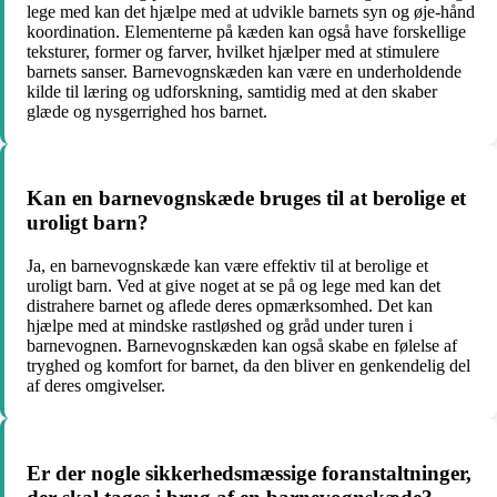
lege med kan det hjælpe med at udvikle barnets syn og øje-hånd
koordination. Elementerne på kæden kan også have forskellige
teksturer, former og farver, hvilket hjælper med at stimulere
barnets sanser. Barnevognskæden kan være en underholdende
kilde til læring og udforskning, samtidig med at den skaber
glæde og nysgerrighed hos barnet.
Kan en barnevognskæde bruges til at berolige et
uroligt barn?
Ja, en barnevognskæde kan være effektiv til at berolige et
uroligt barn. Ved at give noget at se på og lege med kan det
distrahere barnet og aflede deres opmærksomhed. Det kan
hjælpe med at mindske rastløshed og gråd under turen i
barnevognen. Barnevognskæden kan også skabe en følelse af
tryghed og komfort for barnet, da den bliver en genkendelig del
af deres omgivelser.
Er der nogle sikkerhedsmæssige foranstaltninger,