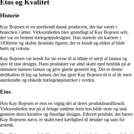
Etos og Kvalitet
Historie
Kay Bojesen er en anerkendt dansk producent, der har været i
branchen i årtier. Virksomheden blev grundlagt af Kay Bojesen selv,
der var en berømt trælegetøjsdesigner. Han startede sin karriere i
1930erne og skabte ikoniske figurer, der er kendt og elsket af både
børn og voksne.
Kay Bojesen var kendt for sin evne til at tilføje et strejf af fantasi og
sjov til sine designs. Hans produkter var altid skabt med henblik på at
stimulere barnets fantasi og give glæde gennem leg. Det er denne
dedikation til leg og fantasi, der har gjort Kay Bojesen til et af de mest
anerkendte og elskede trælegetøjsmærker i verden.
Etos
Hos Kay Bojesen er etos en vigtig del af deres produktionsfilosofi.
Virksomheden tror på at bringe smilene frem hos både store og små
gennem deres kreative og finurlige designs. Ethvert produkt, der bærer
Kay Bojesens navn, er skabt med kærlighed til detaljer og sans for
æstetik.