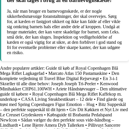
der skal tages i brug af en barnevognskæde?
Ja, når man bruger en barnevognskæde, er der nogle
sikkerhedsmæssige foranstaltninger, der skal overvejes. Sørg
for, at kæden er fastgjort sikkert og ikke kan falde af eller vikle
sig omkring barnets hals eller andre dele af kroppen. Undgå at
bruge materialer, der kan være skadelige for barnet, som f.eks.
små dele, der kan sluges. Inspektion og vedligeholdelse af
kæden er også vigtig for at sikre, at den forbliver i god stand og
fri for eventuelle problemer eller skarpe kanter, der kan udgøre
en risiko.
Andre populære artikler:
Guide til køb af Royal Copenhagen Blå
Mega Riflet Lagkagefad
•
Marcato Atlas 150 Pastamaskine
•
Den
komplette vejledning til Travel Blue Digital Rejsevægt
•
En 3-i-1
Skræller til alle dine behov: Joseph Joseph Tri-Peeler
•
Kenwood
Minihakker CHP61.100WH
•
Ariete Håndstøvsuger – Den ultimative
guide til købere
•
Royal Copenhagen Blå Mega Riflet Kaffekop m.
underkop
•
CASA Living Steakbestiksæt – 12 dele
•
Find glæde og
trøst med Spring Copenhagen Figur Emotion – Hug
•
Bitz Suppeskål
– den perfekte suppeskål til dit hjem
•
Giv Dit Køkken et Nyt Liv med
Le Creuset Grydeskeen
•
Købsguide til Brabantia Pedalspand
NewIcon
•
Sådan vælger du den perfekte sous vide-håndbog –
Lindhardt
•
Lene Bjerre Amera Dyb Tallerken
•
Pillivuyt Sancerre