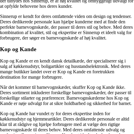
der tilbydes hos Sinnerup, er af høj kvalitet og omhyggeligt udvalgt for
at opfylde behovene hos deres kunder.
Sinnerup er kendt for deres omfattende viden om design og tendenser.
Deres dedikerede personale kan hjælpe kunderne med at finde den
perfekte barnevognskæde, der passer til deres stil og behov. Med deres
kombination af kvalitet, stil og ekspertise er Sinnerup et ideelt valg for
forbrugere, der søger en barnevognskæde af høj kvalitet.
Kop og Kande
Kop og Kande er en kendt dansk detailkæde, der specialiserer sig i
salg af køkkenudstyr, boligartikler og husstandselektronik. Med deres
mange butikker landet over er Kop og Kande en foretrukken
destination for mange forbrugere.
Når det kommer til barnevognskæder, skuffer Kop og Kande ikke.
Deres sortiment inkluderer forskellige barnevognskæder, der passer til
forskellige stilarter og præferencer. Barnevognskæderne hos Kop og
Kande er nøje udvalgt for at sikre holdbarhed og sikkerhed for barnet.
Kop og Kande har vundet ry for deres ekspertise inden for
køkkenudstyr og hjemmeartikler. Deres dedikerede personale er altid
klar til at rådgive og hjælpe forbrugere med at vælge den rigtige
barnevognskæde til deres behov. Med deres omfattende udvalg og