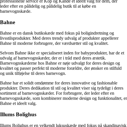
professionelle service er Kop og Kande et ideelt valg for dem, der
leder efter en pålidelig og pålidelig butik til at købe en
barnevognskæde.
Bahne
Bahne er en dansk butikskæde med fokus på boligindretning og
livsstilsprodukter. Med deres trendy udvalg af produkter appellerer
Bahne til moderne forbrugere, der værdsætter stil og kvalitet.
Selvom Bahne ikke er specialiseret inden for babyprodukter, har de et
udvalg af barnevognskæder, der er i tråd med deres æstetik.
Barnevognskæderne hos Bahne er nøje udvalgt for deres design og
kvalitet og passer perfekt til moderne forældre, der ønsker en stilfuld
og unik tilføjelse til deres barnevogn.
Bahne har et solidt omdømme for deres innovative og fashionable
produkter. Deres dedikation til stil og kvalitet viser sig tydeligt i deres
sortiment af barnevognskæder. For forbrugere, der leder efter en
barnevognskæde, som kombinerer moderne design og funktionalitet, er
Bahne et ideelt valg.
Illums Bolighus
Illums Bolighus er en velkendt luksuskæde med fokus på skandinavisk