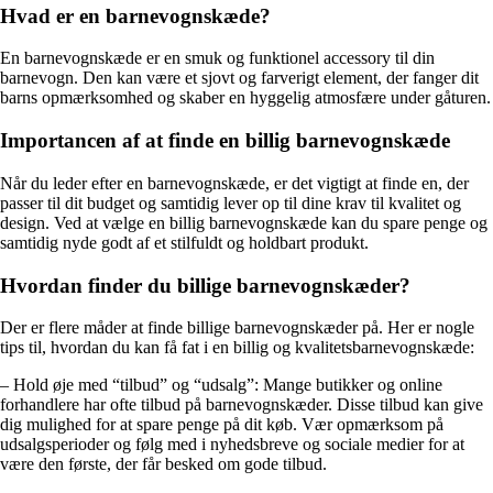
Hvad er en barnevognskæde?
En barnevognskæde er en smuk og funktionel accessory til din
barnevogn. Den kan være et sjovt og farverigt element, der fanger dit
barns opmærksomhed og skaber en hyggelig atmosfære under gåturen.
Importancen af at finde en billig barnevognskæde
Når du leder efter en barnevognskæde, er det vigtigt at finde en, der
passer til dit budget og samtidig lever op til dine krav til kvalitet og
design. Ved at vælge en billig barnevognskæde kan du spare penge og
samtidig nyde godt af et stilfuldt og holdbart produkt.
Hvordan finder du billige barnevognskæder?
Der er flere måder at finde billige barnevognskæder på. Her er nogle
tips til, hvordan du kan få fat i en billig og kvalitetsbarnevognskæde:
– Hold øje med “tilbud” og “udsalg”: Mange butikker og online
forhandlere har ofte tilbud på barnevognskæder. Disse tilbud kan give
dig mulighed for at spare penge på dit køb. Vær opmærksom på
udsalgsperioder og følg med i nyhedsbreve og sociale medier for at
være den første, der får besked om gode tilbud.