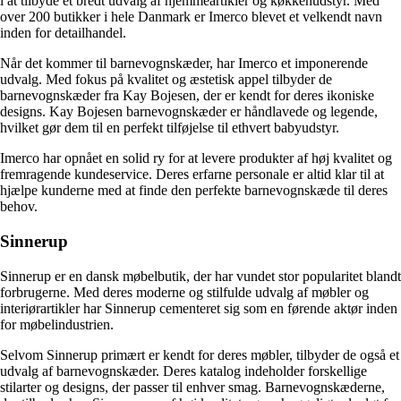
i at tilbyde et bredt udvalg af hjemmeartikler og køkkenudstyr. Med
over 200 butikker i hele Danmark er Imerco blevet et velkendt navn
inden for detailhandel.
Når det kommer til barnevognskæder, har Imerco et imponerende
udvalg. Med fokus på kvalitet og æstetisk appel tilbyder de
barnevognskæder fra Kay Bojesen, der er kendt for deres ikoniske
designs. Kay Bojesen barnevognskæder er håndlavede og legende,
hvilket gør dem til en perfekt tilføjelse til ethvert babyudstyr.
Imerco har opnået en solid ry for at levere produkter af høj kvalitet og
fremragende kundeservice. Deres erfarne personale er altid klar til at
hjælpe kunderne med at finde den perfekte barnevognskæde til deres
behov.
Sinnerup
Sinnerup er en dansk møbelbutik, der har vundet stor popularitet blandt
forbrugerne. Med deres moderne og stilfulde udvalg af møbler og
interiørartikler har Sinnerup cementeret sig som en førende aktør inden
for møbelindustrien.
Selvom Sinnerup primært er kendt for deres møbler, tilbyder de også et
udvalg af barnevognskæder. Deres katalog indeholder forskellige
stilarter og designs, der passer til enhver smag. Barnevognskæderne,