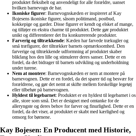
produktet fleksibelt og anvendeligt for alle forældre, uanset
hvilken barnevogn de har.
Ikoniske figurer
: Barnevognskæden er inspireret af Kay
Bojesens ikoniske figurer, såsom politimand, postbud,
kokkepige og garder. Disse figurer er kendt og elsket af mange,
og tilføjer en ekstra charme til produktet. Dette gør produktet
unikt og differentierer det fra konkurrerende produkter.
Farverig og tiltrækkende
: Kæden har farvede trækugler og
små træfigurer, der tiltrækker barnets opmærksomhed. Den
farverige og tiltrækkende udformning af produktet skaber
blikfang hos den lille og stimulerer deres sanser. Dette er en
fordel, da det bidrager til barnets udvikling og underholdning
under turene.
Nem at montere
: Barnevognskæden er nem at montere på
barnevognen. Dette er en fordel, da det sparer tid og besvær for
forældrene, og gør det nemt at skifte mellem forskellige legetøj
eller tilbehør på barnevognen.
Hyldest til legebarnet
: Produktet er en hyldest til legebarnet i os
alle, store som små. Det er designet med omtanke for de
alleryngste og deres behov for farver og finurlighed. Dette er en
fordel, da det viser, at produktet er skabt med kærlighed og
omsorg for børnene.
Kay Bojesen: En Producent med Historie,