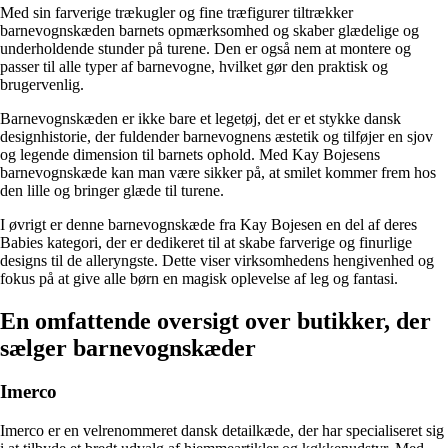
Med sin farverige trækugler og fine træfigurer tiltrækker
barnevognskæden barnets opmærksomhed og skaber glædelige og
underholdende stunder på turene. Den er også nem at montere og
passer til alle typer af barnevogne, hvilket gør den praktisk og
brugervenlig.
Barnevognskæden er ikke bare et legetøj, det er et stykke dansk
designhistorie, der fuldender barnevognens æstetik og tilføjer en sjov
og legende dimension til barnets ophold. Med Kay Bojesens
barnevognskæde kan man være sikker på, at smilet kommer frem hos
den lille og bringer glæde til turene.
I øvrigt er denne barnevognskæde fra Kay Bojesen en del af deres
Babies kategori, der er dedikeret til at skabe farverige og finurlige
designs til de alleryngste. Dette viser virksomhedens hengivenhed og
fokus på at give alle børn en magisk oplevelse af leg og fantasi.
En omfattende oversigt over butikker, der
sælger barnevognskæder
Imerco
Imerco er en velrenommeret dansk detailkæde, der har specialiseret sig