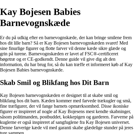
Kay Bojesen Babies
Barnevognskæde
Er du på udkig efter en barnevognskæde, der kan bringe smilene frem
hos dit lille barn? Så er Kay Bojesen barnevognskæden svaret! Med
sine finurlige figurer og flotte farver vil denne kæde sikre glæde og
grin på turene. Barnevognskæden er lavet af FSC®-certificeret
bøgetræ og er CE-godkendt. Denne guide vil give dig alt den
information, du har brug for, så du kan træffe et informeret køb af Kay
Bojesen Babies barnevognskæde.
Skab Smil og Blikfang hos Dit Barn
Kay Bojesen barnevognskæden er designet til at skabe smil og
blikfang hos dit barn. Kæden kommer med farvede trækugler og små,
fine træfigurer, der vil fange barnets opmærksomhed. Disse ikoniske
figurer er inspireret af nogle af Kay Bojesens mest kendte skabninger,
såsom politimanden, postbuddet, kokkepigen og garderen. Farverne på
kuglerne er også inspireret af sangfuglene fra Kay Bojesen universet.
Denne farverige kæde vil med garanti skabe glædelige stunder på jeres
ture sammen.