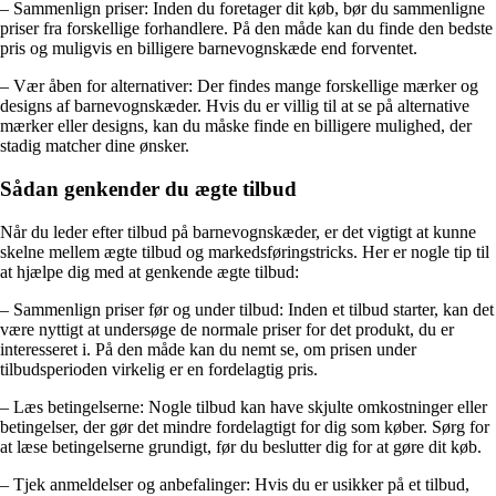
– Sammenlign priser: Inden du foretager dit køb, bør du sammenligne
priser fra forskellige forhandlere. På den måde kan du finde den bedste
pris og muligvis en billigere barnevognskæde end forventet.
– Vær åben for alternativer: Der findes mange forskellige mærker og
designs af barnevognskæder. Hvis du er villig til at se på alternative
mærker eller designs, kan du måske finde en billigere mulighed, der
stadig matcher dine ønsker.
Sådan genkender du ægte tilbud
Når du leder efter tilbud på barnevognskæder, er det vigtigt at kunne
skelne mellem ægte tilbud og markedsføringstricks. Her er nogle tip til
at hjælpe dig med at genkende ægte tilbud:
– Sammenlign priser før og under tilbud: Inden et tilbud starter, kan det
være nyttigt at undersøge de normale priser for det produkt, du er
interesseret i. På den måde kan du nemt se, om prisen under
tilbudsperioden virkelig er en fordelagtig pris.
– Læs betingelserne: Nogle tilbud kan have skjulte omkostninger eller
betingelser, der gør det mindre fordelagtigt for dig som køber. Sørg for
at læse betingelserne grundigt, før du beslutter dig for at gøre dit køb.
– Tjek anmeldelser og anbefalinger: Hvis du er usikker på et tilbud,