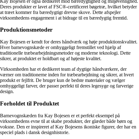
Kay Bojesen er også dedikeret mod bæredygtighed og miljøvenlighed.
Deres produkter er lavet af FSC®-certificeret bøgetræ, hvilket betyder
at træet kommer fra bæredygtigt drevne skove. Dette afspejler
virksomhedens engagement i at bidrage til en bæredygtig fremtid.
Produktionsmetoder
Kay Bojesen er kendt for deres håndværk og høje produktionskvalitet.
Hver barnevognskæde er omhyggeligt fremstillet ved hjælp af
traditionelle træbearbejdningsmetoder og moderne teknologi. Dette
sikrer, at produktet er holdbart og af højeste kvalitet.
Virksomheden har et dedikeret team af dygtige håndværkere, der
værner om traditionerne inden for træbearbejdning og sikrer, at hvert
produkt er fejlfrit. De bruger kun de bedste materialer og vælger
omhyggeligt farver, der passer perfekt til deres legesyge og farverige
design.
Forholdet til Produktet
Barnevognskæden fra Kay Bojesen er et perfekt eksempel på
virksomhedens evne til at skabe produkter, der glæder både børn og
voksne. Den er inspireret af Kay Bojesens ikoniske figurer, der har en
speciel plads i dansk designhistorie.