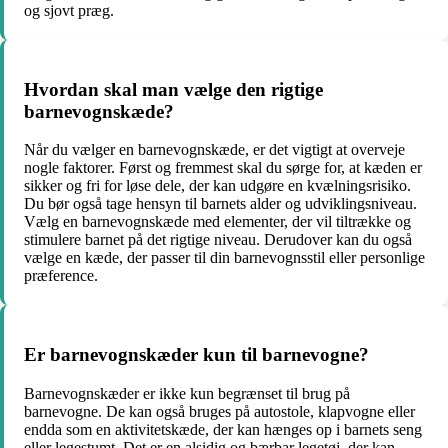
og sjovt præg.
Hvordan skal man vælge den rigtige
barnevognskæde?
Når du vælger en barnevognskæde, er det vigtigt at overveje
nogle faktorer. Først og fremmest skal du sørge for, at kæden er
sikker og fri for løse dele, der kan udgøre en kvælningsrisiko.
Du bør også tage hensyn til barnets alder og udviklingsniveau.
Vælg en barnevognskæde med elementer, der vil tiltrække og
stimulere barnet på det rigtige niveau. Derudover kan du også
vælge en kæde, der passer til din barnevognsstil eller personlige
præference.
Er barnevognskæder kun til barnevogne?
Barnevognskæder er ikke kun begrænset til brug på
barnevogne. De kan også bruges på autostole, klapvogne eller
endda som en aktivitetskæde, der kan hænges op i barnets seng
eller legestumt. Det er en alsidig og bærbar legetøj, der kan