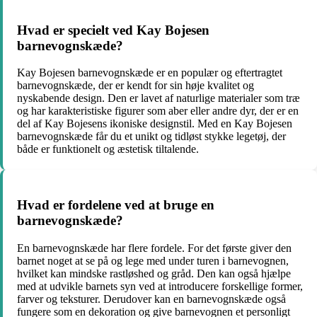
Hvad er specielt ved Kay Bojesen
barnevognskæde?
Kay Bojesen barnevognskæde er en populær og eftertragtet
barnevognskæde, der er kendt for sin høje kvalitet og
nyskabende design. Den er lavet af naturlige materialer som træ
og har karakteristiske figurer som aber eller andre dyr, der er en
del af Kay Bojesens ikoniske designstil. Med en Kay Bojesen
barnevognskæde får du et unikt og tidløst stykke legetøj, der
både er funktionelt og æstetisk tiltalende.
Hvad er fordelene ved at bruge en
barnevognskæde?
En barnevognskæde har flere fordele. For det første giver den
barnet noget at se på og lege med under turen i barnevognen,
hvilket kan mindske rastløshed og gråd. Den kan også hjælpe
med at udvikle barnets syn ved at introducere forskellige former,
farver og teksturer. Derudover kan en barnevognskæde også
fungere som en dekoration og give barnevognen et personligt