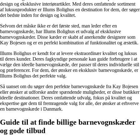
design og eksklusive interiørartikler. Med deres omfattende sortiment
af luksusprodukter er Illums Bolighus en destination for dem, der søger
det bedste inden for design og kvalitet.
Selvom det måske ikke er det første sted, man leder efter en
barnevognskæde, har Illums Bolighus et udvalg af eksklusive
barnevognskæder. Disse kæder er skabt af anerkendte designere som
Kay Bojesen og er en perfekt kombination af funktionalitet og æstetik.
Illums Bolighus er kendt for at levere ekstraordinær kvalitet og luksus
til deres kunder. Deres fagkyndige personale kan guide forbrugere i at
vælge den ideelle barnevognskæde, der passer til deres individuelle stil
og præferencer. For dem, der ønsker en eksklusiv barnevognskæde, er
Illums Bolighus det perfekte valg.
Så uanset om du søger den perfekte barnevognskæde fra Kay Bojesen
eller ønsker at udforske andre spændende muligheder, er disse butikker
ideelle destinationer. Deres omfattende udvalg, fokus på kvalitet og
ekspertise gør dem til fremragende valg for alle, der ønsker at erhverve
en barnevognskæde i Danmark.
Guide til at finde billige barnevognskæder
og gode tilbud