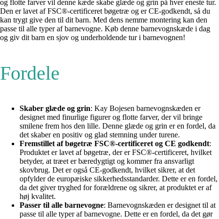
og flotte farver vil denne kæde skabe glæde og grin på hver eneste tur.
Den er lavet af FSC®-certificeret bøgetræ og er CE-godkendt, så du
kan trygt give den til dit barn. Med dens nemme montering kan den
passe til alle typer af barnevogne. Køb denne barnevognskæde i dag
og giv dit barn en sjov og underholdende tur i barnevognen!
Fordele
Skaber glæde og grin
: Kay Bojesen barnevognskæden er
designet med finurlige figurer og flotte farver, der vil bringe
smilene frem hos den lille. Denne glæde og grin er en fordel, da
det skaber en positiv og glad stemning under turene.
Fremstillet af bøgetræ FSC®-certificeret og CE godkendt
:
Produktet er lavet af bøgetræ, der er FSC®-certificeret, hvilket
betyder, at træet er bæredygtigt og kommer fra ansvarligt
skovbrug. Det er også CE-godkendt, hvilket sikrer, at det
opfylder de europæiske sikkerhedsstandarder. Dette er en fordel,
da det giver tryghed for forældrene og sikrer, at produktet er af
høj kvalitet.
Passer til alle barnevogne
: Barnevognskæden er designet til at
passe til alle typer af barnevogne. Dette er en fordel, da det gør