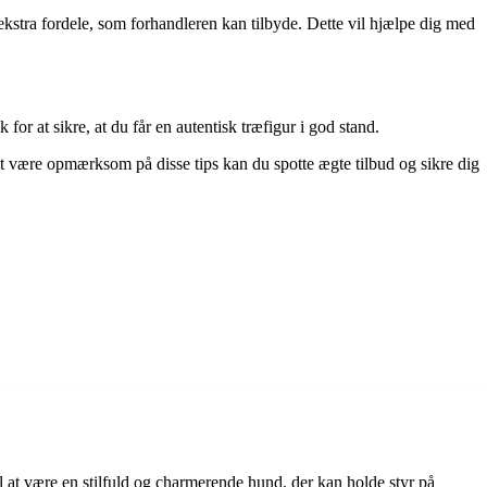
ekstra fordele, som forhandleren kan tilbyde. Dette vil hjælpe dig med
or at sikre, at du får en autentisk træfigur i god stand.
at være opmærksom på disse tips kan du spotte ægte tilbud og sikre dig
il at være en stilfuld og charmerende hund, der kan holde styr på