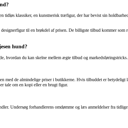
und?
idløs klassiker, en kunstnerisk træfigur, der har bevist sin holdbarhed o
signerfigur til en brøkdel af prisen. De billigste tilbud kommer som rege
jesen hund?
 vide, hvordan du kan skelne mellem ægte tilbud og markedsføringstricks
n med de almindelige priser i butikkerne. Hvis tilbuddet er betydeligt 
r tale om en kopi eller en brugt figur.
handler. Undersøg forhandlerens omdømme og læs anmeldelser fra tidlige