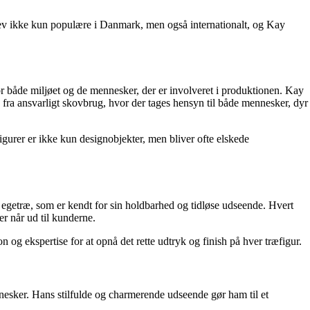
e blev ikke kun populære i Danmark, men også internationalt, og Kay
 for både miljøet og de mennesker, der er involveret i produktionen. Kay
 fra ansvarligt skovbrug, hvor der tages hensyn til både mennesker, dyr
gurer er ikke kun designobjekter, men bliver ofte elskede
er egetræ, som er kendt for sin holdbarhed og tidløse udseende. Hvert
r når ud til kunderne.
g ekspertise for at opnå det rette udtryk og finish på hver træfigur.
esker. Hans stilfulde og charmerende udseende gør ham til et