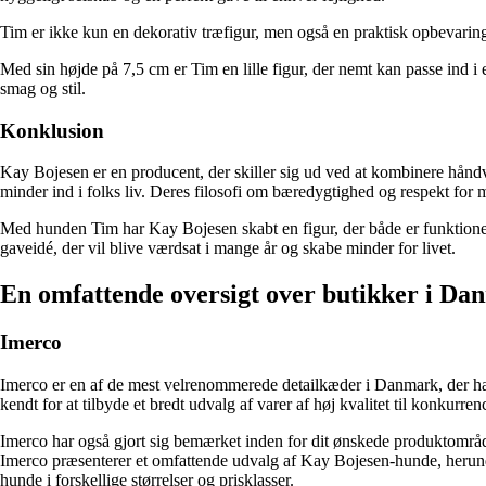
Tim er ikke kun en dekorativ træfigur, men også en praktisk opbevaring
Med sin højde på 7,5 cm er Tim en lille figur, der nemt kan passe ind i 
smag og stil.
Konklusion
Kay Bojesen er en producent, der skiller sig ud ved at kombinere håndvær
minder ind i folks liv. Deres filosofi om bæredygtighed og respekt for 
Med hunden Tim har Kay Bojesen skabt en figur, der både er funktionel
gaveidé, der vil blive værdsat i mange år og skabe minder for livet.
En omfattende oversigt over butikker i Dan
Imerco
Imerco er en af de mest velrenommerede detailkæder i Danmark, der har s
kendt for at tilbyde et bredt udvalg af varer af høj kvalitet til konkurren
Imerco har også gjort sig bemærket inden for dit ønskede produktområd
Imerco præsenterer et omfattende udvalg af Kay Bojesen-hunde, herund
hunde i forskellige størrelser og prisklasser.