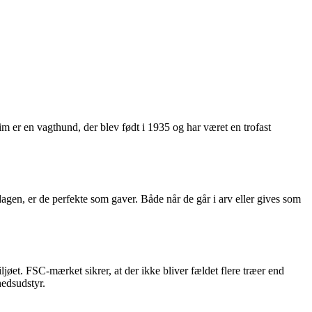
im er en vagthund, der blev født i 1935 og har været en trofast
dagen, er de perfekte som gaver. Både når de går i arv eller gives som
øet. FSC-mærket sikrer, at der ikke bliver fældet flere træer end
hedsudstyr.