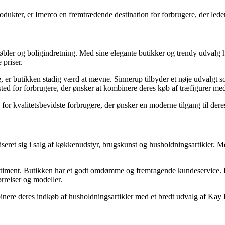
odukter, er Imerco en fremtrædende destination for forbrugere, der led
bler og boligindretning. Med sine elegante butikker og trendy udvalg 
 priser.
 butikken stadig værd at nævne. Sinnerup tilbyder et nøje udvalgt sor
 sted for forbrugere, der ønsker at kombinere deres køb af træfigurer m
 for kvalitetsbevidste forbrugere, der ønsker en moderne tilgang til der
iseret sig i salg af køkkenudstyr, brugskunst og husholdningsartikler.
rtiment. Butikken har et godt omdømme og fremragende kundeservice. K
rrelser og modeller.
inere deres indkøb af husholdningsartikler med et bredt udvalg af Kay 