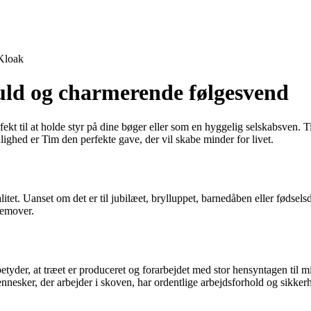
Kloak
uld og charmerende følgesvend
ekt til at holde styr på dine bøger eller som en hyggelig selskabsven. T
ghed er Tim den perfekte gave, der vil skabe minder for livet.
itet. Uanset om det er til jubilæet, brylluppet, barnedåben eller fødsels
remover.
r, at træet er produceret og forarbejdet med stor hensyntagen til milj
ennesker, der arbejder i skoven, har ordentlige arbejdsforhold og sikker