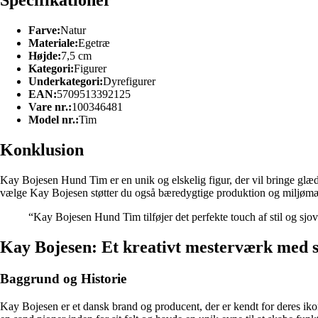
Specifikationer
Farve:
Natur
Materiale:
Egetræ
Højde:
7,5 cm
Kategori:
Figurer
Underkategori:
Dyrefigurer
EAN:
5709513392125
Vare nr.:
100346481
Model nr.:
Tim
Konklusion
Kay Bojesen Hund Tim er en unik og elskelig figur, der vil bringe glæde
vælge Kay Bojesen støtter du også bæredygtige produktion og miljømæss
“Kay Bojesen Hund Tim tilføjer det perfekte touch af stil og sjov 
Kay Bojesen: Et kreativt mesterværk med sj
Baggrund og Historie
Kay Bojesen er et dansk brand og producent, der er kendt for deres ik