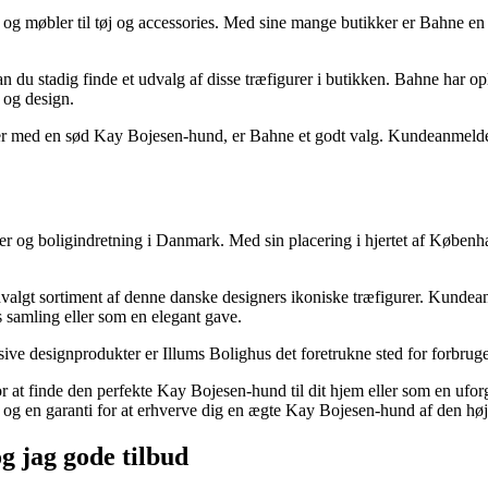
g og møbler til tøj og accessories. Med sine mange butikker er Bahne en 
u stadig finde et udvalg af disse træfigurer i butikken. Bahne har ople
g og design.
kter med en sød Kay Bojesen-hund, er Bahne et godt valg. Kundeanmeldel
er og boligindretning i Danmark. Med sin placering i hjertet af Københ
algt sortiment af denne danske designers ikoniske træfigurer. Kundeanme
s samling eller som en elegant gave.
e designprodukter er Illums Bolighus det foretrukne sted for forbrugere
at finde den perfekte Kay Bojesen-hund til dit hjem eller som en uforg
 og en garanti for at erhverve dig en ægte Kay Bojesen-hund af den høje
g jag gode tilbud