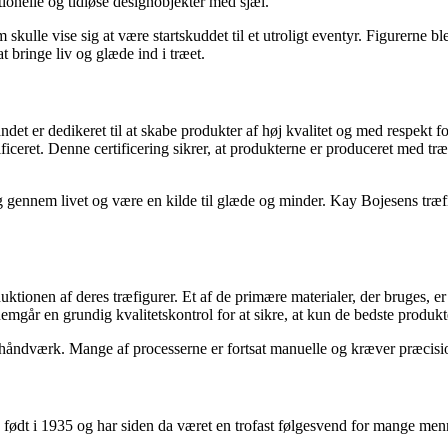
tionelle og tidløse designobjekter med sjæl.
m skulle vise sig at være startskuddet til et utroligt eventyr. Figurern
 bringe liv og glæde ind i træet.
andet er dedikeret til at skabe produkter af høj kvalitet og med respekt
ceret. Denne certificering sikrer, at produkterne er produceret med træ
 gennem livet og være en kilde til glæde og minder. Kay Bojesens træfi
duktionen af deres træfigurer. Et af de primære materialer, der bruges, 
går en grundig kvalitetskontrol for at sikre, at kun de bedste produkte
ndværk. Mange af processerne er fortsat manuelle og kræver præcision o
ødt i 1935 og har siden da været en trofast følgesvend for mange menn