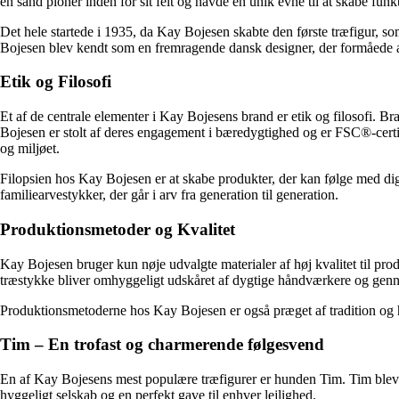
en sand pioner inden for sit felt og havde en unik evne til at skabe funk
Det hele startede i 1935, da Kay Bojesen skabte den første træfigur, so
Bojesen blev kendt som en fremragende dansk designer, der formåede at
Etik og Filosofi
Et af de centrale elementer i Kay Bojesens brand er etik og filosofi. Br
Bojesen er stolt af deres engagement i bæredygtighed og er FSC®-certifi
og miljøet.
Filopsien hos Kay Bojesen er at skabe produkter, der kan følge med dig
familiearvestykker, der går i arv fra generation til generation.
Produktionsmetoder og Kvalitet
Kay Bojesen bruger kun nøje udvalgte materialer af høj kvalitet til pro
træstykke bliver omhyggeligt udskåret af dygtige håndværkere og gennem
Produktionsmetoderne hos Kay Bojesen er også præget af tradition og hå
Tim – En trofast og charmerende følgesvend
En af Kay Bojesens mest populære træfigurer er hunden Tim. Tim blev f
hyggeligt selskab og en perfekt gave til enhver lejlighed.