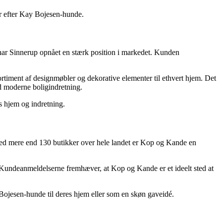
er efter Kay Bojesen-hunde.
har Sinnerup opnået en stærk position i markedet. Kunden
timent af designmøbler og dekorative elementer til ethvert hjem. Det
ed moderne boligindretning.
es hjem og indretning.
 Med mere end 130 butikker over hele landet er Kop og Kande en
undeanmeldelserne fremhæver, at Kop og Kande er et ideelt sted at
Bojesen-hunde til deres hjem eller som en skøn gaveidé.