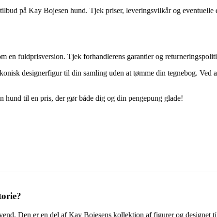
 tilbud på Kay Bojesen hund. Tjek priser, leveringsvilkår og eventuelle 
n fuldprisversion. Tjek forhandlerens garantier og returneringspolitik f
 ikonisk designerfigur til din samling uden at tømme din tegnebog. Ved 
n hund til en pris, der gør både dig og din pengepung glade!
torie?
vend. Den er en del af Kay Bojesens kollektion af figurer og designet t