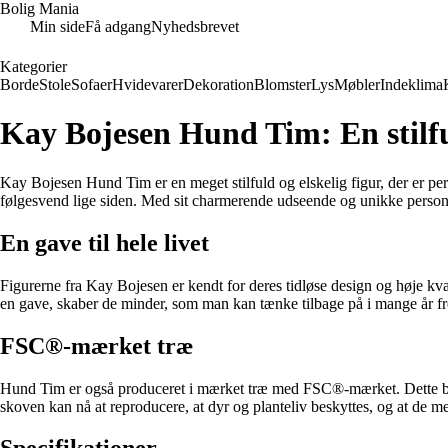
Bolig Mania
Min side
Få adgang
Nyhedsbrevet
Kategorier
Borde
Stole
Sofaer
Hvidevarer
Dekoration
Blomster
Lys
Møbler
Indeklima
Kay Bojesen Hund Tim: En stilf
Kay Bojesen Hund Tim er en meget stilfuld og elskelig figur, der er perf
følgesvend lige siden. Med sit charmerende udseende og unikke personli
En gave til hele livet
Figurerne fra Kay Bojesen er kendt for deres tidløse design og høje kval
en gave, skaber de minder, som man kan tænke tilbage på i mange år f
FSC®-mærket træ
Hund Tim er også produceret i mærket træ med FSC®-mærket. Dette betyde
skoven kan nå at reproducere, at dyr og planteliv beskyttes, og at de m