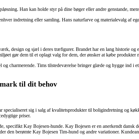
sløsning. Han kan holde styr på dine bøger eller andre genstande, mens 
enhver indretning eller samling. Hans naturfarve og materialevalg af ege
k, design og sjæl i deres træfigurer. Brandet har en lang historie og er
miljøet gør dem til et oplagt valg for dem, der ønsker at købe produkter
 og charmerende. Tims tilstedeværelse bringer glæde og hygge ind i eth
mark til dit behov
pecialiseret sig i salg af kvalitetsprodukter til boligindretning og kø
cedygtige priser.
e, specifikt Kay Bojesen-hunde. Kay Bojesen er en anerkendt dansk des
er den berømte Kay Bojesen Tim-hund og andre variationer. Kundeanmel