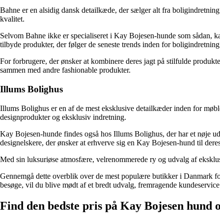
Bahne er en alsidig dansk detailkæde, der sælger alt fra boligindretnin
kvalitet.
Selvom Bahne ikke er specialiseret i Kay Bojesen-hunde som sådan, kan d
tilbyde produkter, der følger de seneste trends inden for boligindretnin
For forbrugere, der ønsker at kombinere deres jagt på stilfulde produ
sammen med andre fashionable produkter.
Illums Bolighus
Illums Bolighus er en af de mest eksklusive detailkæder inden for møbl
designprodukter og eksklusiv indretning.
Kay Bojesen-hunde findes også hos Illums Bolighus, der har et nøje udv
designelskere, der ønsker at erhverve sig en Kay Bojesen-hund til dere
Med sin luksuriøse atmosfære, velrenommerede ry og udvalg af eksklusiv
Gennemgå dette overblik over de mest populære butikker i Danmark for 
besøge, vil du blive mødt af et bredt udvalg, fremragende kundeservice
Find den bedste pris på Kay Bojesen hund o