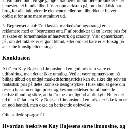
2. Bundletilbud: Nogle gange inkluderer tilbud flere produkter eller
tjenester i et bundletilbud. Vær opmærksom på, om du faktisk har
brug for alle inkluderede elementer, eller om tilbuddet er blevet
opblæst for at se mere attraktivt ud.
3. Begrænset antal: En klassisk markedsføringsstrategi er at
reklamere med et “begrænset antal” af produkter til en lavere pris for
at skabe en fornemmelse af hastværk og scarcity. Vær opmærksom
på, om det faktisk er et godt tilbud, eller om det bare er et forsøg på
at skabe kunstig efterspørgsel.
Konklusion
At få en Kay Bojesen Limousine til en god pris kan være en
udfordring, men det er ikke umuligt. Ved at være opmærksom på
billige tilbud og undgå markedsføringstricks kan du sikre dig selv en
fantastisk pris på dette ikoniske designstykke. Husk altid at gøre din
research, sammenlign priser og læs anmeldelser for at finde de
bedste tilbud og sikre, at du får mest muligt ud af dit køb. Nu er det
tid til at få fat i en Kay Bojesen Limousine til en pris, der ikke kun er
en god handel, men også en berigende oplevelse.
Ofte stillede spørgsmål
Hvordan beskrives Kay Bojesens sorte limousine, og