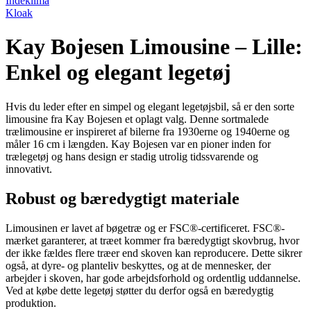
Indeklima
Kloak
Kay Bojesen Limousine – Lille:
Enkel og elegant legetøj
Hvis du leder efter en simpel og elegant legetøjsbil, så er den sorte
limousine fra Kay Bojesen et oplagt valg. Denne sortmalede
trælimousine er inspireret af bilerne fra 1930erne og 1940erne og
måler 16 cm i længden. Kay Bojesen var en pioner inden for
trælegetøj og hans design er stadig utrolig tidssvarende og
innovativt.
Robust og bæredygtigt materiale
Limousinen er lavet af bøgetræ og er FSC®-certificeret. FSC®-
mærket garanterer, at træet kommer fra bæredygtigt skovbrug, hvor
der ikke fældes flere træer end skoven kan reproducere. Dette sikrer
også, at dyre- og planteliv beskyttes, og at de mennesker, der
arbejder i skoven, har gode arbejdsforhold og ordentlig uddannelse.
Ved at købe dette legetøj støtter du derfor også en bæredygtig
produktion.