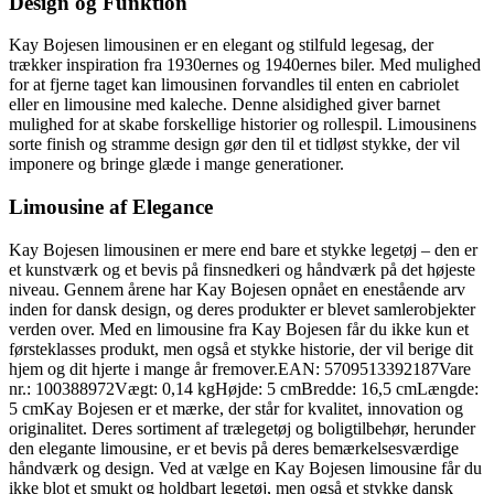
Design og Funktion
Kay Bojesen limousinen er en elegant og stilfuld legesag, der
trækker inspiration fra 1930ernes og 1940ernes biler. Med mulighed
for at fjerne taget kan limousinen forvandles til enten en cabriolet
eller en limousine med kaleche. Denne alsidighed giver barnet
mulighed for at skabe forskellige historier og rollespil. Limousinens
sorte finish og stramme design gør den til et tidløst stykke, der vil
imponere og bringe glæde i mange generationer.
Limousine af Elegance
Kay Bojesen limousinen er mere end bare et stykke legetøj – den er
et kunstværk og et bevis på finsnedkeri og håndværk på det højeste
niveau. Gennem årene har Kay Bojesen opnået en enestående arv
inden for dansk design, og deres produkter er blevet samlerobjekter
verden over. Med en limousine fra Kay Bojesen får du ikke kun et
førsteklasses produkt, men også et stykke historie, der vil berige dit
hjem og dit hjerte i mange år fremover.EAN: 5709513392187Vare
nr.: 100388972Vægt: 0,14 kgHøjde: 5 cmBredde: 16,5 cmLængde:
5 cmKay Bojesen er et mærke, der står for kvalitet, innovation og
originalitet. Deres sortiment af trælegetøj og boligtilbehør, herunder
den elegante limousine, er et bevis på deres bemærkelsesværdige
håndværk og design. Ved at vælge en Kay Bojesen limousine får du
ikke blot et smukt og holdbart legetøj, men også et stykke dansk