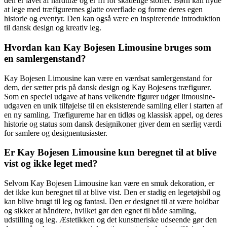
den er lavet af hårdttræ og er fri for skadelige stoffer. Børn kan nyde
at lege med træfigurernes glatte overflade og forme deres egen
historie og eventyr. Den kan også være en inspirerende introduktion
til dansk design og kreativ leg.
Hvordan kan Kay Bojesen Limousine bruges som
en samlergenstand?
Kay Bojesen Limousine kan være en værdsat samlergenstand for
dem, der sætter pris på dansk design og Kay Bojesens træfigurer.
Som en speciel udgave af hans velkendte figurer udgør limousine-
udgaven en unik tilføjelse til en eksisterende samling eller i starten af
en ny samling. Træfigurerne har en tidløs og klassisk appel, og deres
historie og status som dansk designikoner giver dem en særlig værdi
for samlere og designentusiaster.
Er Kay Bojesen Limousine kun beregnet til at blive
vist og ikke leget med?
Selvom Kay Bojesen Limousine kan være en smuk dekoration, er
det ikke kun beregnet til at blive vist. Den er stadig en legetøjsbil og
kan blive brugt til leg og fantasi. Den er designet til at være holdbar
og sikker at håndtere, hvilket gør den egnet til både samling,
udstilling og leg. Æstetikken og det kunstneriske udseende gør den