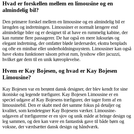
Hvad er forskellen mellem en limousine og en
almindelig bil?
Den primære forskel mellem en limousine og en almindelig bil er
længden og indretningen. Limousiner er normalt længere end
almindelige biler og er designet til at have en rummelig kabine, der
kan rumme flere passagerer. De har også en mere luksuriøs og
elegant indretning, der omfatter bløde lædersæder, ekstra benplads
og ofte en minibar eller underholdningssystem. Limousiner kan også
have ekstra funktioner såsom privat rum, lysshow eller jacuzzi,
hvilket gør dem til en unik køreoplevelse.
Hvem er Kay Bojesen, og hvad er Kay Bojesen
Limousine?
Kay Bojesen var en berømt dansk designer, der blev kendt for sine
ikoniske og legende træfigurer. Kay Bojesen Limousine er en
speciel udgave af Kay Bojesens træfigurer, der tager form af en
limousinebil. Den er skabt med det samme fokus på detaljer og
kvalitet, som kendetegner Kay Bojesens værker. Limousine-
udgaven af ​​træfigurerne er en sjov og unik måde at bringe design og
leg sammen, og den kan være en fantastisk gave til både børn og
voksne, der værdsætter dansk design og håndværk.