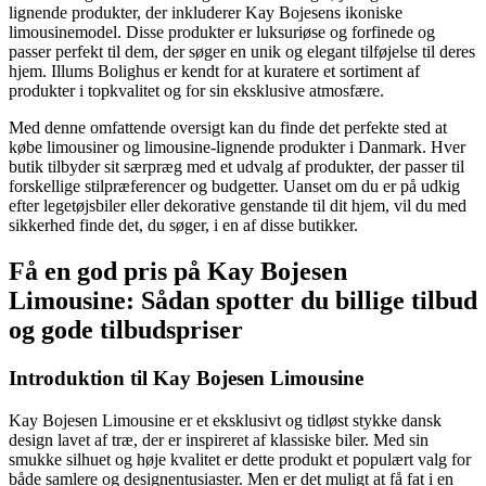
lignende produkter, der inkluderer Kay Bojesens ikoniske
limousinemodel. Disse produkter er luksuriøse og forfinede og
passer perfekt til dem, der søger en unik og elegant tilføjelse til deres
hjem. Illums Bolighus er kendt for at kuratere et sortiment af
produkter i topkvalitet og for sin eksklusive atmosfære.
Med denne omfattende oversigt kan du finde det perfekte sted at
købe limousiner og limousine-lignende produkter i Danmark. Hver
butik tilbyder sit særpræg med et udvalg af produkter, der passer til
forskellige stilpræferencer og budgetter. Uanset om du er på udkig
efter legetøjsbiler eller dekorative genstande til dit hjem, vil du med
sikkerhed finde det, du søger, i en af disse butikker.
Få en god pris på Kay Bojesen
Limousine: Sådan spotter du billige tilbud
og gode tilbudspriser
Introduktion til Kay Bojesen Limousine
Kay Bojesen Limousine er et eksklusivt og tidløst stykke dansk
design lavet af træ, der er inspireret af klassiske biler. Med sin
smukke silhuet og høje kvalitet er dette produkt et populært valg for
både samlere og designentusiaster. Men er det muligt at få fat i en