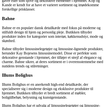
gaver eller som sjove og dekorative elementer i hjemmet. Kop og
Kande er kendt for at have et varieret sortiment og imødekomme
forskellige prisklasser.
Bahne
Bahne er en populær dansk detailkæde med fokus på moderne og
stilfuldt design til hjem og personlig pleje. Butikken tilbyder
produkter inden for kategorier som interiør, køkkenudstyr, mode og
skønhed.
Bahne tilbyder limousinelegetøjer og limousine-lignende produkter,
herunder Kay Bojesens limousinemodel. Disse er perfekte som
dekorative genstande i hjemmet, der tilføjer et strejf af elegance og
charme. Bahne sikrer, at deres sortiment er i overensstemmelse med
nutidens trends og stilretninger.
Illums Bolighus
Illums Bolighus er en anerkendt high-end detailkæde, der
specialiserer sig i moderne design og eksklusive produkter til
hjemmet. Butikken tilbyder et bredt sortiment af møbler,
boligtilbehør, belysning og kunstgenstande.
Illums Bolighus har et udvalg af limousinelegetøjer og limousine-