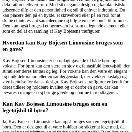
dekoration i ethvert rum. Med sit elegante design og karakteristiske
udseende tilføjer den personlighed og stil til enhver indretning. Du
kan placere den på en hylde, et skrivebord eller på en reol for at
skabe et interessant samtaleemne og tilføje en sjov touch til rummet.
Den kan også bruges i et børneværelse som et legende element eller
som en del af en samling af Kay Bojesens træfigurer.
Hvordan kan Kay Bojesen Limousine bruges som
en gave?
Kay Bojesen Limousine er en oplagt gaveidé til både børn og
voksne. For børn kan den være en sjov og fantasifuld legetøjsbil, der
stimulerer deres fantasi og leg. For voksne kan den være en elegant
og unik dekoration eller en samlergenstand, der vækker nostalgi og
værdsættelse for dansk design. Kay Bojesens træfigurer er kendt for
deres tidløse og holdbare kvalitet og er derfor en gave, der kan
bevares i mange år og bringe glæde og charme til modtageren.
Kan Kay Bojesen Limousine bruges som en
legetøjsbil til børn?
Ja, Kay Bojesen Limousine kan også bruges som en legetøjsbil til
børn. Den er designet til at være holdbar og sikker at lege med, da