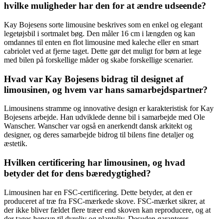
hvilke muligheder har den for at ændre udseende?
Kay Bojesens sorte limousine beskrives som en enkel og elegant
legetøjsbil i sortmalet bøg. Den måler 16 cm i længden og kan
omdannes til enten en flot limousine med kaleche eller en smart
cabriolet ved at fjerne taget. Dette gør det muligt for børn at lege
med bilen på forskellige måder og skabe forskellige scenarier.
Hvad var Kay Bojesens bidrag til designet af
limousinen, og hvem var hans samarbejdspartner?
Limousinens stramme og innovative design er karakteristisk for Kay
Bojesens arbejde. Han udviklede denne bil i samarbejde med Ole
Wanscher. Wanscher var også en anerkendt dansk arkitekt og
designer, og deres samarbejde bidrog til bilens fine detaljer og
æstetik.
Hvilken certificering har limousinen, og hvad
betyder det for dens bæredygtighed?
Limousinen har en FSC-certificering. Dette betyder, at den er
produceret af træ fra FSC-mærkede skove. FSC-mærket sikrer, at
der ikke bliver fældet flere træer end skoven kan reproducere, og at
der tages hensyn til dyreliv og planteliv. Desuden garanterer