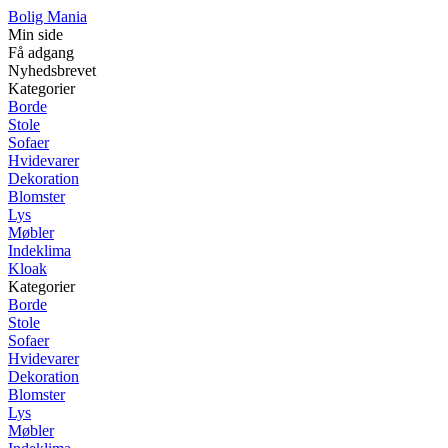
Bolig Mania
Min side
Få adgang
Nyhedsbrevet
Kategorier
Borde
Stole
Sofaer
Hvidevarer
Dekoration
Blomster
Lys
Møbler
Indeklima
Kloak
Kategorier
Borde
Stole
Sofaer
Hvidevarer
Dekoration
Blomster
Lys
Møbler