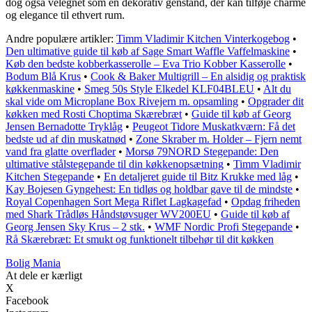
dog også velegnet som en dekorativ genstand, der kan tilføje charme
og elegance til ethvert rum.
Andre populære artikler:
Timm Vladimir Kitchen Vinterkogebog
•
Den ultimative guide til køb af Sage Smart Waffle Vaffelmaskine
•
Køb den bedste kobberkasserolle – Eva Trio Kobber Kasserolle
•
Bodum Blå Krus
•
Cook & Baker Multigrill – En alsidig og praktisk
køkkenmaskine
•
Smeg 50s Style Elkedel KLF04BLEU
•
Alt du
skal vide om Microplane Box Rivejern m. opsamling
•
Opgrader dit
køkken med Rosti Choptima Skærebræt
•
Guide til køb af Georg
Jensen Bernadotte Tryklåg
•
Peugeot Tidore Muskatkværn: Få det
bedste ud af din muskatnød
•
Zone Skraber m. Holder – Fjern nemt
vand fra glatte overflader
•
Morsø 79NORD Stegepande: Den
ultimative stålstegepande til din køkkenopsætning
•
Timm Vladimir
Kitchen Stegepande
•
En detaljeret guide til Bitz Krukke med låg
•
Kay Bojesen Gyngehest: En tidløs og holdbar gave til de mindste
•
Royal Copenhagen Sort Mega Riflet Lagkagefad
•
Opdag friheden
med Shark Trådløs Håndstøvsuger WV200EU
•
Guide til køb af
Georg Jensen Sky Krus – 2 stk.
•
WMF Nordic Profi Stegepande
•
Rå Skærebræt: Et smukt og funktionelt tilbehør til dit køkken
Bolig Mania
At dele er kærligt
X
Facebook