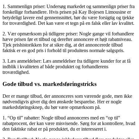
1. Sammenlign priser: Undersøg markedet og sammenlign priser fra
forskellige forhandlere. Hvis prisen på Kay Bojesen Limousine er
betydeligt lavere end gennemsnittet, bør du være forsigtig og tjekke
for troværdighed. Det kan være et tegn på en falsk eller lav kvalitet.
2. Vær opmærksom på tidligere priser: Nogle gange vil forhandlere
hæve prisen før et tilbud og derefter annoncere et højt rabatniveau.
Tjek prishistorikken for at sikre dig, at det annoncerede tilbud
faktisk er en god pris i forhold til produitens normale salgspris.
3. Læs anmeldelser: Læs anmeldelser fra tidligere kunder for at få
indblik i kvaliteten af både produktet og forhandlerens
troværdighed.
Gode tilbud vs. markedsføringstricks
Der er mange tilbud, der annonceres som værende gode, men ikke
nødvendigvis giver dig den ønskede besparelse. Her er nogle
markedsføringsknep, du bør være opmærksom på.
1. “Op til” rabatter: Nogle tilbud annonceres med en “op til”
rabatprocent, der kan være misvisende. Sørg for at kontrollere, hvad
den faktiske rabat er på produktet, du er interesseret i.