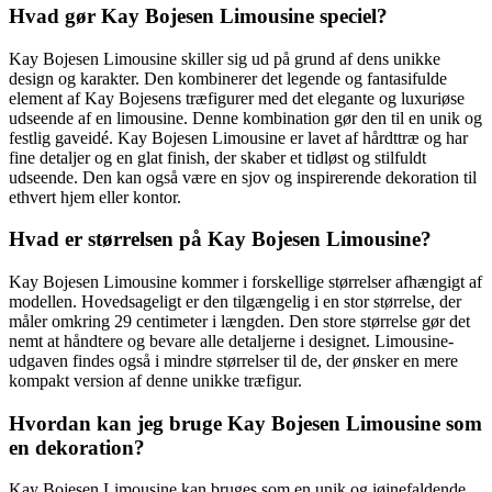
Hvad gør Kay Bojesen Limousine speciel?
Kay Bojesen Limousine skiller sig ud på grund af dens unikke
design og karakter. Den kombinerer det legende og fantasifulde
element af Kay Bojesens træfigurer med det elegante og luxuriøse
udseende af en limousine. Denne kombination gør den til en unik og
festlig gaveidé. Kay Bojesen Limousine er lavet af hårdttræ og har
fine detaljer og en glat finish, der skaber et tidløst og stilfuldt
udseende. Den kan også være en sjov og inspirerende dekoration til
ethvert hjem eller kontor.
Hvad er størrelsen på Kay Bojesen Limousine?
Kay Bojesen Limousine kommer i forskellige størrelser afhængigt af
modellen. Hovedsageligt er den tilgængelig i en stor størrelse, der
måler omkring 29 centimeter i længden. Den store størrelse gør det
nemt at håndtere og bevare alle detaljerne i designet. Limousine-
udgaven findes også i mindre størrelser til de, der ønsker en mere
kompakt version af denne unikke træfigur.
Hvordan kan jeg bruge Kay Bojesen Limousine som
en dekoration?
Kay Bojesen Limousine kan bruges som en unik og iøjnefaldende