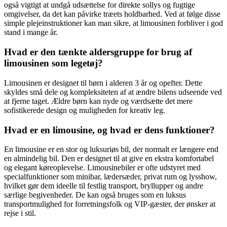
også vigtigt at undgå udsættelse for direkte sollys og fugtige
omgivelser, da det kan påvirke træets holdbarhed. Ved at følge disse
simple plejeinstruktioner kan man sikre, at limousinen forbliver i god
stand i mange år.
Hvad er den tænkte aldersgruppe for brug af
limousinen som legetøj?
Limousinen er designet til børn i alderen 3 år og opefter. Dette
skyldes små dele og kompleksiteten af ​​at ændre bilens udseende ved
at fjerne taget. Ældre børn kan nyde og værdsætte det mere
sofistikerede design og muligheden for kreativ leg.
Hvad er en limousine, og hvad er dens funktioner?
En limousine er en stor og luksuriøs bil, der normalt er længere end
en almindelig bil. Den er designet til at give en ekstra komfortabel
og elegant køreoplevelse. Limousinebiler er ofte udstyret med
specialfunktioner som minibar, lædersæder, privat rum og lysshow,
hvilket gør dem ideelle til festlig transport, bryllupper og andre
særlige begivenheder. De kan også bruges som en luksus
transportmulighed for forretningsfolk og VIP-gæster, der ønsker at
rejse i stil.