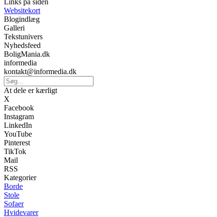
Links på siden
Websitekort
Blogindlæg
Galleri
Tekstunivers
Nyhedsfeed
BoligMania.dk
informedia
kontakt@informedia.dk
At dele er kærligt
X
Facebook
Instagram
LinkedIn
YouTube
Pinterest
TikTok
Mail
RSS
Kategorier
Borde
Stole
Sofaer
Hvidevarer