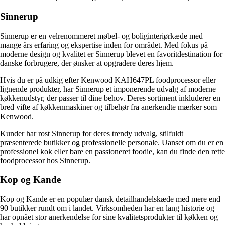
Sinnerup
Sinnerup er en velrenommeret møbel- og boliginteriørkæde med
mange års erfaring og ekspertise inden for området. Med fokus på
moderne design og kvalitet er Sinnerup blevet en favoritdestination for
danske forbrugere, der ønsker at opgradere deres hjem.
Hvis du er på udkig efter Kenwood KAH647PL foodprocessor eller
lignende produkter, har Sinnerup et imponerende udvalg af moderne
køkkenudstyr, der passer til dine behov. Deres sortiment inkluderer en
bred vifte af køkkenmaskiner og tilbehør fra anerkendte mærker som
Kenwood.
Kunder har rost Sinnerup for deres trendy udvalg, stilfuldt
præsenterede butikker og professionelle personale. Uanset om du er en
professionel kok eller bare en passioneret foodie, kan du finde den rette
foodprocessor hos Sinnerup.
Kop og Kande
Kop og Kande er en populær dansk detailhandelskæde med mere end
90 butikker rundt om i landet. Virksomheden har en lang historie og
har opnået stor anerkendelse for sine kvalitetsprodukter til køkken og