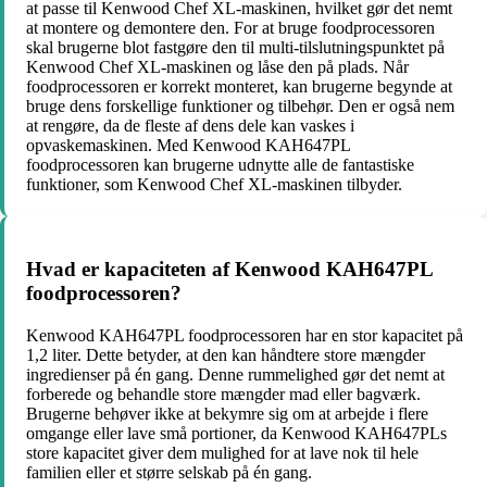
at passe til Kenwood Chef XL-maskinen, hvilket gør det nemt
at montere og demontere den. For at bruge foodprocessoren
skal brugerne blot fastgøre den til multi-tilslutningspunktet på
Kenwood Chef XL-maskinen og låse den på plads. Når
foodprocessoren er korrekt monteret, kan brugerne begynde at
bruge dens forskellige funktioner og tilbehør. Den er også nem
at rengøre, da de fleste af dens dele kan vaskes i
opvaskemaskinen. Med Kenwood KAH647PL
foodprocessoren kan brugerne udnytte alle de fantastiske
funktioner, som Kenwood Chef XL-maskinen tilbyder.
Hvad er kapaciteten af Kenwood KAH647PL
foodprocessoren?
Kenwood KAH647PL foodprocessoren har en stor kapacitet på
1,2 liter. Dette betyder, at den kan håndtere store mængder
ingredienser på én gang. Denne rummelighed gør det nemt at
forberede og behandle store mængder mad eller bagværk.
Brugerne behøver ikke at bekymre sig om at arbejde i flere
omgange eller lave små portioner, da Kenwood KAH647PLs
store kapacitet giver dem mulighed for at lave nok til hele
familien eller et større selskab på én gang.