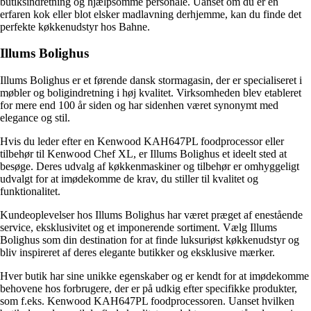
butiksindretning og hjælpsomme personale. Uanset om du er en
erfaren kok eller blot elsker madlavning derhjemme, kan du finde det
perfekte køkkenudstyr hos Bahne.
Illums Bolighus
Illums Bolighus er et førende dansk stormagasin, der er specialiseret i
møbler og boligindretning i høj kvalitet. Virksomheden blev etableret
for mere end 100 år siden og har sidenhen været synonymt med
elegance og stil.
Hvis du leder efter en Kenwood KAH647PL foodprocessor eller
tilbehør til Kenwood Chef XL, er Illums Bolighus et ideelt sted at
besøge. Deres udvalg af køkkenmaskiner og tilbehør er omhyggeligt
udvalgt for at imødekomme de krav, du stiller til kvalitet og
funktionalitet.
Kundeoplevelser hos Illums Bolighus har været præget af enestående
service, eksklusivitet og et imponerende sortiment. Vælg Illums
Bolighus som din destination for at finde luksuriøst køkkenudstyr og
bliv inspireret af deres elegante butikker og eksklusive mærker.
Hver butik har sine unikke egenskaber og er kendt for at imødekomme
behovene hos forbrugere, der er på udkig efter specifikke produkter,
som f.eks. Kenwood KAH647PL foodprocessoren. Uanset hvilken