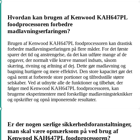
Hvordan kan brugen af Kenwood KAH647PL
foodprocessoren forbedre
madlavningserfaringen?
Brugen af Kenwood KAH647PL foodprocessoren kan drastisk
forbedre madlavningserfaringen på flere måder. For det første
sparer det tid og anstrengelse, da det kan udføre mange af de
opgaver, der normalt ville kræve manuel indsats, såsom
skæring, rivning og æltning af dej. Dette gør madlavning og
bagning hurtigere og mere effektivt. Den store kapacitet gør det
også nemt at forberede store portioner og tilfredsstille større
selskaber. Ved at udnytte alle de funktioner og tilbehør, der
følger med Kenwood KAH647PL foodprocessoren, kan
brugerne eksperimentere med forskellige madlavningsteknikker
og opskrifter og opnå imponerende resultater.
Er der nogen særlige sikkerhedsforanstaltninger,
man skal være opmærksom på ved brug af
Kenwood KAH647PL foodprocessoren?