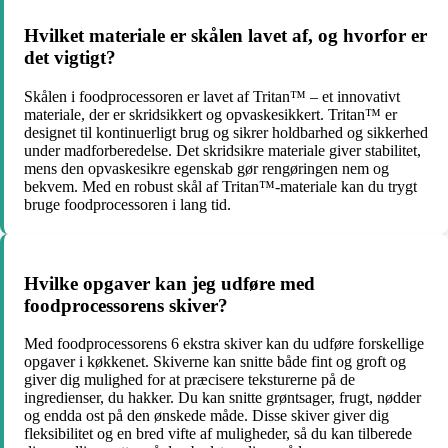
Hvilket materiale er skålen lavet af, og hvorfor er
det vigtigt?
Skålen i foodprocessoren er lavet af Tritan™ – et innovativt
materiale, der er skridsikkert og opvaskesikkert. Tritan™ er
designet til kontinuerligt brug og sikrer holdbarhed og sikkerhed
under madforberedelse. Det skridsikre materiale giver stabilitet,
mens den opvaskesikre egenskab gør rengøringen nem og
bekvem. Med en robust skål af Tritan™-materiale kan du trygt
bruge foodprocessoren i lang tid.
Hvilke opgaver kan jeg udføre med
foodprocessorens skiver?
Med foodprocessorens 6 ekstra skiver kan du udføre forskellige
opgaver i køkkenet. Skiverne kan snitte både fint og groft og
giver dig mulighed for at præcisere teksturerne på de
ingredienser, du hakker. Du kan snitte grøntsager, frugt, nødder
og endda ost på den ønskede måde. Disse skiver giver dig
fleksibilitet og en bred vifte af muligheder, så du kan tilberede