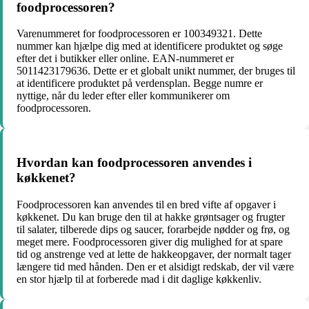
foodprocessoren?
Varenummeret for foodprocessoren er 100349321. Dette
nummer kan hjælpe dig med at identificere produktet og søge
efter det i butikker eller online. EAN-nummeret er
5011423179636. Dette er et globalt unikt nummer, der bruges til
at identificere produktet på verdensplan. Begge numre er
nyttige, når du leder efter eller kommunikerer om
foodprocessoren.
Hvordan kan foodprocessoren anvendes i
køkkenet?
Foodprocessoren kan anvendes til en bred vifte af opgaver i
køkkenet. Du kan bruge den til at hakke grøntsager og frugter
til salater, tilberede dips og saucer, forarbejde nødder og frø, og
meget mere. Foodprocessoren giver dig mulighed for at spare
tid og anstrenge ved at lette de hakkeopgaver, der normalt tager
længere tid med hånden. Den er et alsidigt redskab, der vil være
en stor hjælp til at forberede mad i dit daglige køkkenliv.