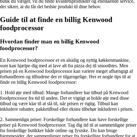
butik du vælger, vil du finde kvalitetsprodukter og enestående service,
der sikrer, at du får det bedste produkt til dine behov.
Guide til at finde en billig Kenwood
foodprocessor
Hvordan finder man en billig Kenwood
foodprocessor?
En Kenwood foodprocessor er en alsidig og nyttig køkkenmaskine,
som kan hjælpe dig med at lave alt fra pizza dej til smoothies. Men
prisen på en Kenwood foodprocessor kan variere meget afhængigt af
forhandleren og tilbudene der er tilgængelige. Her er nogle tips til at
finde en billig Kenwood foodprocessor:
1. Hold øje med tilbud: Mange forhandlere har tilbud på Kenwood
foodprocessor fra tid til anden. Det er vigtigt at holde øje med disse
tilbud og være klar til at slå til, når prisen er rigtig. Tilbud kan
inkludere rabatter, pakketilbud eller ekstra tilbehør inkluderet i prisen.
2. Sammenlign priser: Forskellige forhandlere kan have forskellige
priser på Kenwood foodprocessor. Tag dig tid til at sammenligne priser
fra forskellige butikker både online og fysiske. Du kan bruge
hjemmesider, der sammenligner priser fra forskellige forhandlere for at