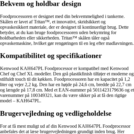
Bekvem og holdbar design
Foodprocessoren er designet med din bekvemmelighed i tankerne.
Skålen er lavet af Tritan™, et innovativt, skridsikkert og
opvaskesikkert materiale, der er designet til kontinuerligt brug. Dette
betyder, at du kan bruge foodprocessoren uden bekymring for
holdbarheden eller sikkerheden. Tritan™ skålen tåler også
opvaskemaskine, hvilket gør rengøringen til en leg efter madlavningen.
Kompatibilitet og specifikationer
Kenwood KAH647PL Foodprocessor er kompatibel med Kenwood
Chef og Chef XL modeller. Den grå plastikfinish tilføjer et moderne og
stilfuldt touch til dit køkken. Foodprocessoren har en kapacitet på 1,2
liter og vejer 2,2 kg. Den har en højde på 24,6 cm, bredde på 22,7 cm
og længde på 17,8 cm. Med et EAN-nummer på 5011423179636 og et
varenummer på 100349321, kan du være sikker på at få den rigtige
model – KAH647PL.
Brugervejledning og vedligeholdelse
For at få mest muligt ud af din Kenwood KAH647PL Foodprocessor
anbefales det at læse brugervejledningen grundigt inden brug. Her