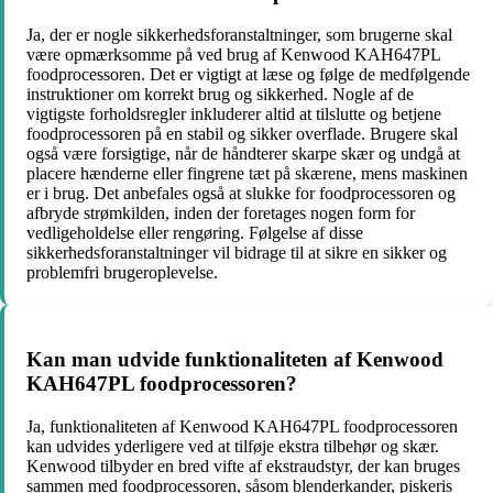
Ja, der er nogle sikkerhedsforanstaltninger, som brugerne skal
være opmærksomme på ved brug af Kenwood KAH647PL
foodprocessoren. Det er vigtigt at læse og følge de medfølgende
instruktioner om korrekt brug og sikkerhed. Nogle af de
vigtigste forholdsregler inkluderer altid at tilslutte og betjene
foodprocessoren på en stabil og sikker overflade. Brugere skal
også være forsigtige, når de håndterer skarpe skær og undgå at
placere hænderne eller fingrene tæt på skærene, mens maskinen
er i brug. Det anbefales også at slukke for foodprocessoren og
afbryde strømkilden, inden der foretages nogen form for
vedligeholdelse eller rengøring. Følgelse af disse
sikkerhedsforanstaltninger vil bidrage til at sikre en sikker og
problemfri brugeroplevelse.
Kan man udvide funktionaliteten af Kenwood
KAH647PL foodprocessoren?
Ja, funktionaliteten af Kenwood KAH647PL foodprocessoren
kan udvides yderligere ved at tilføje ekstra tilbehør og skær.
Kenwood tilbyder en bred vifte af ekstraudstyr, der kan bruges
sammen med foodprocessoren, såsom blenderkander, piskeris