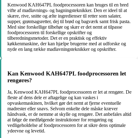
Kenwood KAH647PL foodprocessoren kan bruges til en bred
vifte af madlavnings- og bagningsteknikker. Den er ideel til at
skære, rive, snitte og ælte ingredienser til retter som salater,
supper, grøntsagsretter, dej til brød og bagværk samt frisk pasta.
Med sine forskellige tilbehør og skær er det nemt at tilpasse
foodprocessoren til forskellige opskrifter og
tilberedningsmetoder. Det er en praktisk og effektiv
køkkenmaskine, der kan hjælpe brugerne med at udforske og
nyde en lang række madlavningsteknikker og opskrifter.
Kan Kenwood KAH647PL foodprocessoren let
rengøres?
Ja, Kenwood KAH647PL foodprocessoren er let at rengøre. De
fleste af dens dele er aftagelige og kan vaskes i
opvaskemaskinen, hvilket gør det nemt at fjerne eventuelle
madrester eller snavs. Selvom enkelte dele måske kræver
håndvask, er de nemme at skylle og rengøre. Det anbefales altid
at følge de medfølgende instruktioner for rengøring og
vedligeholdelse af foodprocessoren for at sikre dens optimale
ydeevne og levetid.