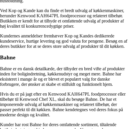
husholdning.
Ved Kop og Kande kan du finde et bredt udvalg af køkkenmaskiner,
herunder Kenwood KAH647PL foodprocessor og relateret tilbehør.
Butikken er kendt for at tilbyde et omfattende udvalg af produkter af
høj kvalitet til konkurrencedygtige priser.
Kundernes anmeldelser fremhæver Kop og Kandes dedikerede
kundeservice, hurtige levering og god valuta for pengene. Besøg en af
deres butikker for at se deres store udvalg af produkter til dit køkken.
Bahne
Bahne er en dansk detailkæde, der tilbyder en bred vifte af produkter
inden for boligindretning, køkkenudstyr og meget mere. Bahne har
eksisteret i mange år og er blevet et populært valg for danske
forbrugere, der ønsker at skabe et stilfuldt og funktionelt hjem.
Hvis du er på jagt efter en Kenwood KAH647PL foodprocessor eller
tilbehør til Kenwood Chef XL, skal du besøge Bahne. De har et
imponerende udvalg af køkkenmaskiner og relateret tilbehør, der
passer perfekt til dit køkken. Bahne kendetegnes ved deres fokus på
moderne design og kvalitet.
Kunder har rost Bahne for deres omfattende sortiment, tiltalende