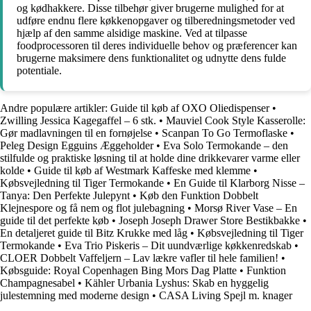
og kødhakkere. Disse tilbehør giver brugerne mulighed for at
udføre endnu flere køkkenopgaver og tilberedningsmetoder ved
hjælp af den samme alsidige maskine. Ved at tilpasse
foodprocessoren til deres individuelle behov og præferencer kan
brugerne maksimere dens funktionalitet og udnytte dens fulde
potentiale.
Andre populære artikler:
Guide til køb af OXO Oliedispenser
•
Zwilling Jessica Kagegaffel – 6 stk.
•
Mauviel Cook Style Kasserolle:
Gør madlavningen til en fornøjelse
•
Scanpan To Go Termoflaske
•
Peleg Design Egguins Æggeholder
•
Eva Solo Termokande – den
stilfulde og praktiske løsning til at holde dine drikkevarer varme eller
kolde
•
Guide til køb af Westmark Kaffeske med klemme
•
Købsvejledning til Tiger Termokande
•
En Guide til Klarborg Nisse –
Tanya: Den Perfekte Julepynt
•
Køb den Funktion Dobbelt
Klejnespore og få nem og flot julebagning
•
Morsø River Vase – En
guide til det perfekte køb
•
Joseph Joseph Drawer Store Bestikbakke
•
En detaljeret guide til Bitz Krukke med låg
•
Købsvejledning til Tiger
Termokande
•
Eva Trio Piskeris – Dit uundværlige køkkenredskab
•
CLOER Dobbelt Vaffeljern – Lav lækre vafler til hele familien!
•
Købsguide: Royal Copenhagen Bing Mors Dag Platte
•
Funktion
Champagnesabel
•
Kähler Urbania Lyshus: Skab en hyggelig
julestemning med moderne design
•
CASA Living Spejl m. knager