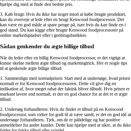
hjælpe dig med at finde den bedste pris.
3. Køb brugt: Hvis du ikke har noget imod at købe brugte produkter,
kan du overveje at lede efter en brugt Kenwood foodprocessor. Det
kan være en god måde at spare penge på, især hvis du kan finde en i
god stand. Du kan kigge efter brugte Kenwood foodprocessorer på
online markedspladser eller i genbrugsbutikker.
Sådan genkender du ægte billige tilbud
Når du leder efter en billig Kenwood foodprocessor, er det vigtigt at
kunne skelne mellem ægte tilbud og marketingtrick. Her er nogle tips
til at genkende ægte billige tilbud:
1. Sammenlign med normalprisen: Start med at undersøge, hvad prisen
normalt er for Kenwood foodprocessoren. Dette vil give dig en
indikation af, hvor meget rabat der faktisk bliver tilbudt. Hvis prisen er
markant lavere end normalt, er der en god chance for at det er et ægte
tilbud.
2. Undersøg forhandleren: Hvis du finder et tilbud på en Kenwood
foodprocessor, som virker for godt til at være sandt, er det en god idé at
undersøge forhandleren. Tjek, om de er pålidelige og har positive
anmeldelser fra andre kunder. Dette kan hjælpe med at sikre, at du ikke
falder for falske tilbud eller svindel.