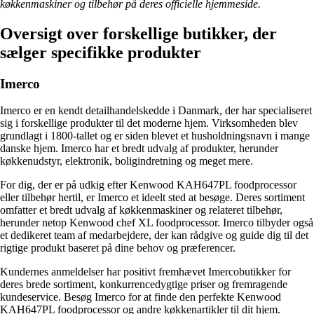
køkkenmaskiner og tilbehør på deres officielle hjemmeside.
Oversigt over forskellige butikker, der
sælger specifikke produkter
Imerco
Imerco er en kendt detailhandelskedde i Danmark, der har specialiseret
sig i forskellige produkter til det moderne hjem. Virksomheden blev
grundlagt i 1800-tallet og er siden blevet et husholdningsnavn i mange
danske hjem. Imerco har et bredt udvalg af produkter, herunder
køkkenudstyr, elektronik, boligindretning og meget mere.
For dig, der er på udkig efter Kenwood KAH647PL foodprocessor
eller tilbehør hertil, er Imerco et ideelt sted at besøge. Deres sortiment
omfatter et bredt udvalg af køkkenmaskiner og relateret tilbehør,
herunder netop Kenwood chef XL foodprocessor. Imerco tilbyder også
et dedikeret team af medarbejdere, der kan rådgive og guide dig til det
rigtige produkt baseret på dine behov og præferencer.
Kundernes anmeldelser har positivt fremhævet Imercobutikker for
deres brede sortiment, konkurrencedygtige priser og fremragende
kundeservice. Besøg Imerco for at finde den perfekte Kenwood
KAH647PL foodprocessor og andre køkkenartikler til dit hjem.