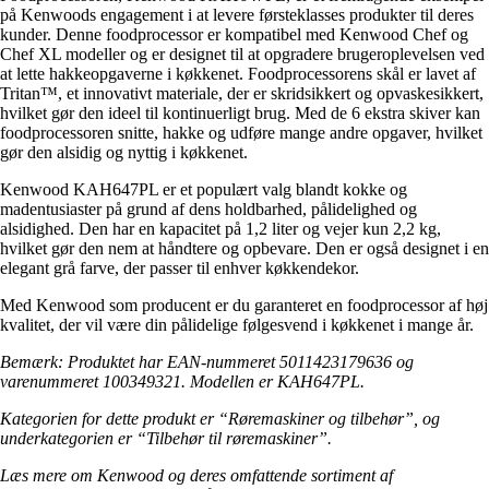
på Kenwoods engagement i at levere førsteklasses produkter til deres
kunder. Denne foodprocessor er kompatibel med Kenwood Chef og
Chef XL modeller og er designet til at opgradere brugeroplevelsen ved
at lette hakkeopgaverne i køkkenet. Foodprocessorens skål er lavet af
Tritan™, et innovativt materiale, der er skridsikkert og opvaskesikkert,
hvilket gør den ideel til kontinuerligt brug. Med de 6 ekstra skiver kan
foodprocessoren snitte, hakke og udføre mange andre opgaver, hvilket
gør den alsidig og nyttig i køkkenet.
Kenwood KAH647PL er et populært valg blandt kokke og
madentusiaster på grund af dens holdbarhed, pålidelighed og
alsidighed. Den har en kapacitet på 1,2 liter og vejer kun 2,2 kg,
hvilket gør den nem at håndtere og opbevare. Den er også designet i en
elegant grå farve, der passer til enhver køkkendekor.
Med Kenwood som producent er du garanteret en foodprocessor af høj
kvalitet, der vil være din pålidelige følgesvend i køkkenet i mange år.
Bemærk: Produktet har EAN-nummeret 5011423179636 og
varenummeret 100349321. Modellen er KAH647PL.
Kategorien for dette produkt er “Røremaskiner og tilbehør”, og
underkategorien er “Tilbehør til røremaskiner”.
Læs mere om Kenwood og deres omfattende sortiment af