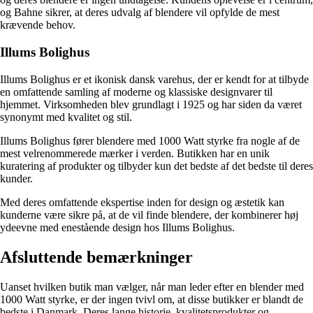
og Bahne sikrer, at deres udvalg af blendere vil opfylde de mest
krævende behov.
Illums Bolighus
Illums Bolighus er et ikonisk dansk varehus, der er kendt for at tilbyde
en omfattende samling af moderne og klassiske designvarer til
hjemmet. Virksomheden blev grundlagt i 1925 og har siden da været
synonymt med kvalitet og stil.
Illums Bolighus fører blendere med 1000 Watt styrke fra nogle af de
mest velrenommerede mærker i verden. Butikken har en unik
kuratering af produkter og tilbyder kun det bedste af det bedste til deres
kunder.
Med deres omfattende ekspertise inden for design og æstetik kan
kunderne være sikre på, at de vil finde blendere, der kombinerer høj
ydeevne med enestående design hos Illums Bolighus.
Afsluttende bemærkninger
Uanset hvilken butik man vælger, når man leder efter en blender med
1000 Watt styrke, er der ingen tvivl om, at disse butikker er blandt de
bedste i Danmark. Deres lange historie, kvalitetsprodukter og