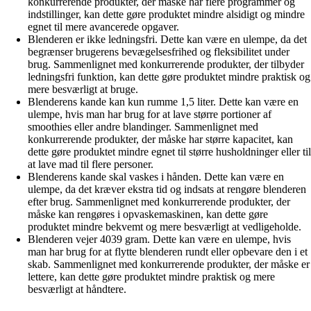
konkurrerende produkter, der måske har flere programmer og
indstillinger, kan dette gøre produktet mindre alsidigt og mindre
egnet til mere avancerede opgaver.
Blenderen er ikke ledningsfri. Dette kan være en ulempe, da det
begrænser brugerens bevægelsesfrihed og fleksibilitet under
brug. Sammenlignet med konkurrerende produkter, der tilbyder
ledningsfri funktion, kan dette gøre produktet mindre praktisk og
mere besværligt at bruge.
Blenderens kande kan kun rumme 1,5 liter. Dette kan være en
ulempe, hvis man har brug for at lave større portioner af
smoothies eller andre blandinger. Sammenlignet med
konkurrerende produkter, der måske har større kapacitet, kan
dette gøre produktet mindre egnet til større husholdninger eller til
at lave mad til flere personer.
Blenderens kande skal vaskes i hånden. Dette kan være en
ulempe, da det kræver ekstra tid og indsats at rengøre blenderen
efter brug. Sammenlignet med konkurrerende produkter, der
måske kan rengøres i opvaskemaskinen, kan dette gøre
produktet mindre bekvemt og mere besværligt at vedligeholde.
Blenderen vejer 4039 gram. Dette kan være en ulempe, hvis
man har brug for at flytte blenderen rundt eller opbevare den i et
skab. Sammenlignet med konkurrerende produkter, der måske er
lettere, kan dette gøre produktet mindre praktisk og mere
besværligt at håndtere.