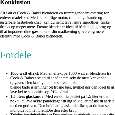
Konklusion
Alt i alt er Cook & Baker blenderen en fremragende investering for
enhver madelsker. Med sin kraftige motor, rummelige kande og
justerbare hastighedsknap, kan du nemt lave lækre smoothies, friske
drinks og meget mere. Denne blender er ideel til både daglig brug og
til at imponere dine gæster. Gør din madlavning sjovere og mere
effektiv med Cook & Baker blenderen.
Fordele
1000 watt effekt
: Med en effekt på 1000 watt er blenderen fra
Cook & Baker i stand til at håndtere selv de mest krævende
opgaver. Den kraftige motor sikrer, at blenderen nemt kan
blende både isterninger og frosne bær, hvilket gør den ideel til at
lave lækre smoothies og friske drinks.
1,5 liters glaskande
: Med en stor kapacitet på 1,5 liter er der
nok til at lave lækre pandekager til dig selv eller måske til at dele
med en god ven. Den holdbare glaskande sikrer, at du kan se
indholdet og nemt rengøre den efter brug.
Trinløs hastighedsknap
: Den trinløse hastighedsknap giver dig