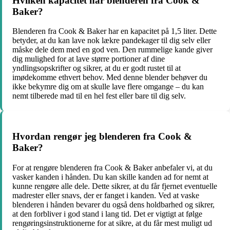
Hvilken kapacitet har blenderen fra Cook &
Baker?
Blenderen fra Cook & Baker har en kapacitet på 1,5 liter. Dette
betyder, at du kan lave nok lækre pandekager til dig selv eller
måske dele dem med en god ven. Den rummelige kande giver
dig mulighed for at lave større portioner af dine
yndlingsopskrifter og sikrer, at du er godt rustet til at
imødekomme ethvert behov. Med denne blender behøver du
ikke bekymre dig om at skulle lave flere omgange – du kan
nemt tilberede mad til en hel fest eller bare til dig selv.
Hvordan rengør jeg blenderen fra Cook &
Baker?
For at rengøre blenderen fra Cook & Baker anbefaler vi, at du
vasker kanden i hånden. Du kan skille kanden ad for nemt at
kunne rengøre alle dele. Dette sikrer, at du får fjernet eventuelle
madrester eller snavs, der er fanget i kanden. Ved at vaske
blenderen i hånden bevarer du også dens holdbarhed og sikrer,
at den forbliver i god stand i lang tid. Det er vigtigt at følge
rengøringsinstruktionerne for at sikre, at du får mest muligt ud