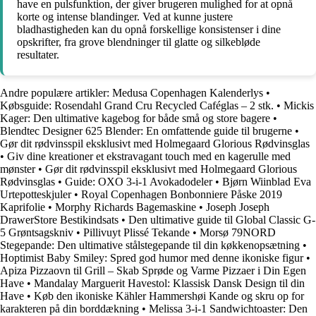
have en pulsfunktion, der giver brugeren mulighed for at opnå
korte og intense blandinger. Ved at kunne justere
bladhastigheden kan du opnå forskellige konsistenser i dine
opskrifter, fra grove blendninger til glatte og silkebløde
resultater.
Andre populære artikler:
Medusa Copenhagen Kalenderlys
•
Købsguide: Rosendahl Grand Cru Recycled Caféglas – 2 stk.
•
Mickis
Kager: Den ultimative kagebog for både små og store bagere
•
Blendtec Designer 625 Blender: En omfattende guide til brugerne
•
Gør dit rødvinsspil eksklusivt med Holmegaard Glorious Rødvinsglas
•
Giv dine kreationer et ekstravagant touch med en kagerulle med
mønster
•
Gør dit rødvinsspil eksklusivt med Holmegaard Glorious
Rødvinsglas
•
Guide: OXO 3-i-1 Avokadodeler
•
Bjørn Wiinblad Eva
Urtepotteskjuler
•
Royal Copenhagen Bonbonniere Påske 2019
Kaprifolie
•
Morphy Richards Bagemaskine
•
Joseph Joseph
DrawerStore Bestikindsats
•
Den ultimative guide til Global Classic G-
5 Grøntsagskniv
•
Pillivuyt Plissé Tekande
•
Morsø 79NORD
Stegepande: Den ultimative stålstegepande til din køkkenopsætning
•
Hoptimist Baby Smiley: Spred god humor med denne ikoniske figur
•
Apiza Pizzaovn til Grill – Skab Sprøde og Varme Pizzaer i Din Egen
Have
•
Mandalay Marguerit Havestol: Klassisk Dansk Design til din
Have
•
Køb den ikoniske Kähler Hammershøi Kande og skru op for
karakteren på din borddækning
•
Melissa 3-i-1 Sandwichtoaster: Den