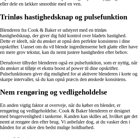
eller dele en lækker smoothie med en ven.
Trinløs hastighedsknap og pulsefunktion
Blenderen fra Cook & Baker er udstyret med en trinløs
hastighedsknap, der giver dig fuld kontrol over bladets hastighed.
Dette er ideelt, når du ønsker at opnå den perfekte konsistens i dine
opskrifter. Uanset om du vil blende ingredienserne helt glatte eller have
en mere grov tekstur, kan du nemt justere hastigheden efter behov.
Derudover tilbyder blenderen også en pulsefunktion, som er nyttig, når
du ønsker at tilføje et ekstra boost af power til dine opskrifter.
Pulsefunktionen giver dig mulighed for at aktivere blenderen i korte og
skarpe intervaller, så du kan opnå præcis den ønskede konsistens.
Nem rengøring og vedligeholdelse
En anden vigtig faktor at overveje, når du køber en blender, er
rengøring og vedligeholdelse. Cook & Baker blenderen er designet
med brugervenlighed i tankerne. Kanden kan skilles ad, hvilket gør det
nemt at rengøre den efter brug. Vi anbefaler dog, at du vasker den i
hånden for at sikre den bedst mulige holdbarhed.