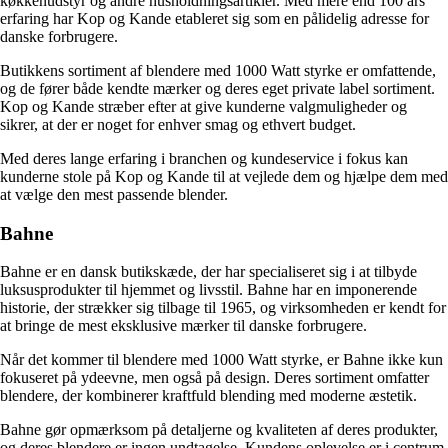
køkkenudstyr og andre husholdningsartikler. Med mere end 100 års
erfaring har Kop og Kande etableret sig som en pålidelig adresse for
danske forbrugere.
Butikkens sortiment af blendere med 1000 Watt styrke er omfattende,
og de fører både kendte mærker og deres eget private label sortiment.
Kop og Kande stræber efter at give kunderne valgmuligheder og
sikrer, at der er noget for enhver smag og ethvert budget.
Med deres lange erfaring i branchen og kundeservice i fokus kan
kunderne stole på Kop og Kande til at vejlede dem og hjælpe dem med
at vælge den mest passende blender.
Bahne
Bahne er en dansk butikskæde, der har specialiseret sig i at tilbyde
luksusprodukter til hjemmet og livsstil. Bahne har en imponerende
historie, der strækker sig tilbage til 1965, og virksomheden er kendt for
at bringe de mest eksklusive mærker til danske forbrugere.
Når det kommer til blendere med 1000 Watt styrke, er Bahne ikke kun
fokuseret på ydeevne, men også på design. Deres sortiment omfatter
blendere, der kombinerer kraftfuld blending med moderne æstetik.
Bahne gør opmærksom på detaljerne og kvaliteten af deres produkter,
og deres blendere er ingen undtagelse. Kundens oplevelse er i centrum,