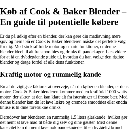
Køb af Cook & Baker Blender –
En guide til potentielle købere
Er du på udkig efter en blender, der kan gøre din madlavning mere
sjov og nem? Så er Cook & Baker blenderen måske det perfekte valg
for dig. Med sin kraftfulde motor og smarte funktioner, er denne
blender ideel til alt fra smoothies og drinks til pandekager. Læs videre
for at få en dybdegående guide til, hvordan du kan vælge den rigtige
blender og drage fordel af alle dens funktioner.
Kraftig motor og rummelig kande
En af de vigtigste faktorer at overveje, når du køber en blender, er dens
motor. Cook & Baker blenderen kommer med en kraftfuld 1000 watts
motor, der sikrer, at den kan klare alt fra isterninger til frosne bær. Med
denne blender kan du let lave lækre og cremede smoothies eller endda
knuse is til dine foretrukne drinks.
Derudover har blenderen en rummelig 1,5 liters glaskande, hvilket gør
det nemt at lave mad til både dig selv og dine gæster. Med denne
kapacitet kan du nemt lave nok pandekagedej til en hyggelig brunch