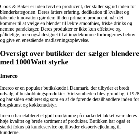
Cook & Baker er uden tvivl en producent, der skiller sig ud inden for
blenderkategorien. Deres årtiers erfaring, dedikation til kvalitet og
løbende innovation gør dem til den primære producent, når det
kommer til at vælge en blender til lækre smoothies, friske drinks og
nemme pandekager. Deres produkter er ikke kun effektive og
pålidelige, men også designet til at imødekomme forbrugernes behov
og give en enestående madlavningsoplevelse.
Oversigt over butikker der sælger blendere
med 1000Watt styrke
Imerco
Imerco er en populær butikskæde i Danmark, der tilbyder et bredt
udvalg af husholdningsprodukter. Virksomheden blev grundlagt i 1928
og har siden etableret sig som en af de førende detailhandlere inden for
brugskunst og køkkenudstyr.
Imerco har etableret et godt omdømme på markedet takket være deres
høje kvalitet og brede sortiment af produkter. Butikken har også et
stærkt fokus på kundeservice og tilbyder ekspertvejledning til
kunderne.