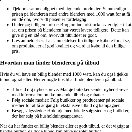
Tjek pris sammenlignet med lignende produkter: Sammenlign
prisen på blenderen med andre blenders med 1000 watt for at få
en idé om, hvorvidt prisen er fordelagtig.
Undersøg tidligere priser: Brug online pristracker-værktøjer til at
se, om prisen på blenderen har været lavere tidligere. Dette kan
give dig en idé om, hvorvidt tilbuddet er godt.
Læs anmeldelser: Læs anmeldelser fra tidligere købere for at se,
om produktet er af god kvalitet og værd at købe til den billige
pris.
Hvordan man finder blenderen på tilbud
Hvis du vil have en billig blender med 1000 watt, kan du også tjekke
tilbud og rabatter. Her er nogle tips til at finde blenderen på tilbud:
Tilmeld dig nyhedsbreve: Mange butikker sender nyhedsbreve
med information om kommende tilbud og rabatter.
Følg sociale medier: Følg butikker og producenter på sociale
medier for at få adgang til eksklusive tilbud og kampagner.
Besøg salgssteder: Hold øje med lokale salgssteder og butikker,
der har salg på husholdningsapparater.
Når du har fundet en billig blender eller et godt tilbud, er det vigtigt at
handle hurtigt, da gode tilbud kan blive udsolgt hurtigt.