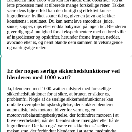
lette processen med at tilberede mange forskellige retter. Takket
være dens høje effekt kan den hurtigt og effektivt knuse
ingredienser, hvilket sparer tid og giver en jævn og lækker
konsistens i resultatet. Du kan nemt lave smoothies, juice,
sauce, supper, dips eller endda babymad på ingen tid. Blenderen
giver dig også mulighed for at eksperimentere med en bred vifte
af ingredienser og opskrifter, herunder frosne frugter, nødder,
avocado eller is, og nemt blande dem sammen til velsmagende
og næringsrige retter.
Er der nogen særlige sikkerhedsfunktioner ved
blenderen med 1000 watt?
Ja, blenderen med 1000 watt er udstyret med forskellige
sikkerhedsfunktioner for at sikre, at brugen er sikker og
problemfri. Nogle af de særlige sikkerhedsfunktioner kan
omfatte overophedningsbeskyttelse, der slukker blenderen
automatisk, hvis motoren bliver for varm, og en
motoroverbelastningsbeskyttelse, der forhindrer motoren i at
blive overbelastet, når der blendes store mængder eller hårde
ingredienser. Der kan også være en sikkerhedslås eller -
mekanisme, der forhindrer blenderen i at starte, medmindre