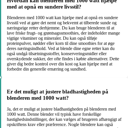
Hvordan kan blenderen med 1000 watt hjælpe
med at opnå en sundere livsstil?
Blenderen med 1000 watt kan hjælpe med at opnå en sundere
livsstil ved at gøre det nemt og bekvemt at tilberede sunde og
næringsrige retter derhjemme. Du kan bruge blenderen til at
lave friske frugt- og grøntsagssmoothies, der indeholder mange
vigtige vitaminer og mineraler. Du kan også tilføje
proteinpulver, nødder eller korn til dine smoothies for at øge
deres næringsindhold. Ved at blende dine egne retter kan du
også undgå tilsætningsstoffer, konserveringsmidler eller
overskydende sukker, der ofte findes i købte alternativer. Dette
giver dig bedre kontrol over din kost og kan hjælpe med at
forbedre din generelle ernæring og sundhed.
Er det muligt at justere bladhastigheden på
blenderen med 1000 watt?
Ja, det er muligt at justere bladhastigheden på blenderen med
1000 watt. Denne blender vil typisk have forskellige
hastighedsindstillinger, der kan vælges af brugeren afhængigt af
opskriftens krav eller præference. Nogle blendere kan også