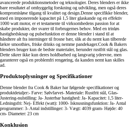
avancerede produktionsmetoder og teknologier. Deres blenders er ikke
bare resultatet af omhyggelig forskning og udvikling, men også deres
kompromisløse tilgang til kvalitet og design.Denne specifikke blender,
med en imponerende kapacitet på 1,5 liter glaskande og en effektiv
1000 watt motor, er et testamente til virksomhedens passion for at
skabe produkter, der svarer til forbrugernes behov. Med en trinløs
hastighedsknap og pulsefunktion er denne blender i stand til at
håndtere alt fra isterninger til frosne bær, slik at du nemt kan tilberede
lækre smoothies, friske drinks og nemme pandekager.Cook & Bakers
blenders bruger kun de bedste materialer, herunder rustfrit stål og glas.
Dette sikrer ikke kun deres holdbarhed og langvarig ydeevne, men
garanterer også en problemfri rengøring, da kanden nemt kan skilles
ad.
Produktoplysninger og Specifikationer
Denne blender fra Cook & Baker har følgende specifikationer og
produktdetaljer:- Farve: Sølvfarvet- Materiale: Rustfrit stål, Glas-
Justering-nulstilling: Ja- Justerbar hastighed: Ja- Kapacitet: 1,5 liter-
Ledningsfri: Nej- Effekt (watt): 1000- Isknusningsfunktion: Ja- Antal
programmer: 3- Antal indstillinger: 3- Vægt: 4039 gram- Højde: 40
cm- Diameter: 23 cm
Konklusion