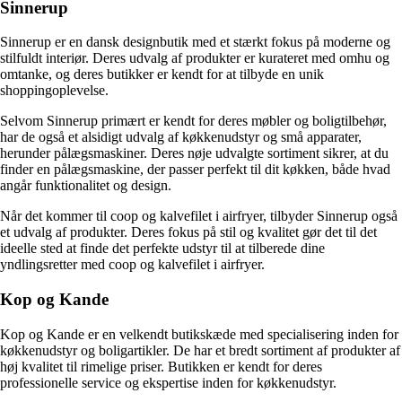
Sinnerup
Sinnerup er en dansk designbutik med et stærkt fokus på moderne og
stilfuldt interiør. Deres udvalg af produkter er kurateret med omhu og
omtanke, og deres butikker er kendt for at tilbyde en unik
shoppingoplevelse.
Selvom Sinnerup primært er kendt for deres møbler og boligtilbehør,
har de også et alsidigt udvalg af køkkenudstyr og små apparater,
herunder pålægsmaskiner. Deres nøje udvalgte sortiment sikrer, at du
finder en pålægsmaskine, der passer perfekt til dit køkken, både hvad
angår funktionalitet og design.
Når det kommer til coop og kalvefilet i airfryer, tilbyder Sinnerup også
et udvalg af produkter. Deres fokus på stil og kvalitet gør det til det
ideelle sted at finde det perfekte udstyr til at tilberede dine
yndlingsretter med coop og kalvefilet i airfryer.
Kop og Kande
Kop og Kande er en velkendt butikskæde med specialisering inden for
køkkenudstyr og boligartikler. De har et bredt sortiment af produkter af
høj kvalitet til rimelige priser. Butikken er kendt for deres
professionelle service og ekspertise inden for køkkenudstyr.