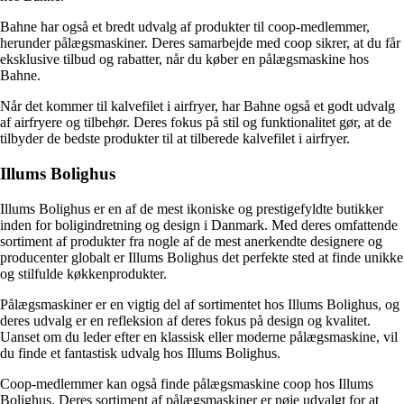
Bahne har også et bredt udvalg af produkter til coop-medlemmer,
herunder pålægsmaskiner. Deres samarbejde med coop sikrer, at du får
eksklusive tilbud og rabatter, når du køber en pålægsmaskine hos
Bahne.
Når det kommer til kalvefilet i airfryer, har Bahne også et godt udvalg
af airfryere og tilbehør. Deres fokus på stil og funktionalitet gør, at de
tilbyder de bedste produkter til at tilberede kalvefilet i airfryer.
Illums Bolighus
Illums Bolighus er en af de mest ikoniske og prestigefyldte butikker
inden for boligindretning og design i Danmark. Med deres omfattende
sortiment af produkter fra nogle af de mest anerkendte designere og
producenter globalt er Illums Bolighus det perfekte sted at finde unikke
og stilfulde køkkenprodukter.
Pålægsmaskiner er en vigtig del af sortimentet hos Illums Bolighus, og
deres udvalg er en refleksion af deres fokus på design og kvalitet.
Uanset om du leder efter en klassisk eller moderne pålægsmaskine, vil
du finde et fantastisk udvalg hos Illums Bolighus.
Coop-medlemmer kan også finde pålægsmaskine coop hos Illums
Bolighus. Deres sortiment af pålægsmaskiner er nøje udvalgt for at