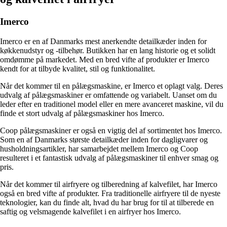
Imerco
Imerco er en af Danmarks mest anerkendte detailkæder inden for
køkkenudstyr og -tilbehør. Butikken har en lang historie og et solidt
omdømme på markedet. Med en bred vifte af produkter er Imerco
kendt for at tilbyde kvalitet, stil og funktionalitet.
Når det kommer til en pålægsmaskine, er Imerco et oplagt valg. Deres
udvalg af pålægsmaskiner er omfattende og variabelt. Uanset om du
leder efter en traditionel model eller en mere avanceret maskine, vil du
finde et stort udvalg af pålægsmaskiner hos Imerco.
Coop pålægsmaskiner er også en vigtig del af sortimentet hos Imerco.
Som en af Danmarks største detailkæder inden for dagligvarer og
husholdningsartikler, har samarbejdet mellem Imerco og Coop
resulteret i et fantastisk udvalg af pålægsmaskiner til enhver smag og
pris.
Når det kommer til airfryere og tilberedning af kalvefilet, har Imerco
også en bred vifte af produkter. Fra traditionelle airfryere til de nyeste
teknologier, kan du finde alt, hvad du har brug for til at tilberede en
saftig og velsmagende kalvefilet i en airfryer hos Imerco.