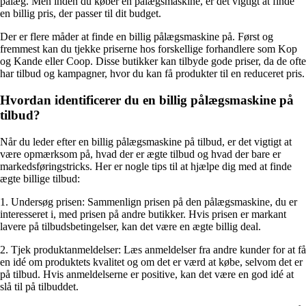
pålæg. Men inden du køber en pålægsmaskine, er det vigtigt at finde
en billig pris, der passer til dit budget.
Der er flere måder at finde en billig pålægsmaskine på. Først og
fremmest kan du tjekke priserne hos forskellige forhandlere som Kop
og Kande eller Coop. Disse butikker kan tilbyde gode priser, da de ofte
har tilbud og kampagner, hvor du kan få produkter til en reduceret pris.
Hvordan identificerer du en billig pålægsmaskine på
tilbud?
Når du leder efter en billig pålægsmaskine på tilbud, er det vigtigt at
være opmærksom på, hvad der er ægte tilbud og hvad der bare er
markedsføringstricks. Her er nogle tips til at hjælpe dig med at finde
ægte billige tilbud:
1. Undersøg prisen: Sammenlign prisen på den pålægsmaskine, du er
interesseret i, med prisen på andre butikker. Hvis prisen er markant
lavere på tilbudsbetingelser, kan det være en ægte billig deal.
2. Tjek produktanmeldelser: Læs anmeldelser fra andre kunder for at få
en idé om produktets kvalitet og om det er værd at købe, selvom det er
på tilbud. Hvis anmeldelserne er positive, kan det være en god idé at
slå til på tilbuddet.