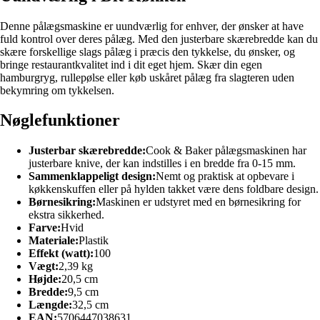
Denne pålægsmaskine er uundværlig for enhver, der ønsker at have
fuld kontrol over deres pålæg. Med den justerbare skærebredde kan du
skære forskellige slags pålæg i præcis den tykkelse, du ønsker, og
bringe restaurantkvalitet ind i dit eget hjem. Skær din egen
hamburgryg, rullepølse eller køb uskåret pålæg fra slagteren uden
bekymring om tykkelsen.
Nøglefunktioner
Justerbar skærebredde:
Cook & Baker pålægsmaskinen har
justerbare knive, der kan indstilles i en bredde fra 0-15 mm.
Sammenklappeligt design:
Nemt og praktisk at opbevare i
køkkenskuffen eller på hylden takket være dens foldbare design.
Børnesikring:
Maskinen er udstyret med en børnesikring for
ekstra sikkerhed.
Farve:
Hvid
Materiale:
Plastik
Effekt (watt):
100
Vægt:
2,39 kg
Højde:
20,5 cm
Bredde:
9,5 cm
Længde:
32,5 cm
EAN:
5706447038631