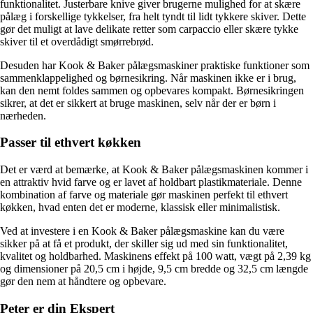
funktionalitet. Justerbare knive giver brugerne mulighed for at skære
pålæg i forskellige tykkelser, fra helt tyndt til lidt tykkere skiver. Dette
gør det muligt at lave delikate retter som carpaccio eller skære tykke
skiver til et overdådigt smørrebrød.
Desuden har Kook & Baker pålægsmaskiner praktiske funktioner som
sammenklappelighed og børnesikring. Når maskinen ikke er i brug,
kan den nemt foldes sammen og opbevares kompakt. Børnesikringen
sikrer, at det er sikkert at bruge maskinen, selv når der er børn i
nærheden.
Passer til ethvert køkken
Det er værd at bemærke, at Kook & Baker pålægsmaskinen kommer i
en attraktiv hvid farve og er lavet af holdbart plastikmateriale. Denne
kombination af farve og materiale gør maskinen perfekt til ethvert
køkken, hvad enten det er moderne, klassisk eller minimalistisk.
Ved at investere i en Kook & Baker pålægsmaskine kan du være
sikker på at få et produkt, der skiller sig ud med sin funktionalitet,
kvalitet og holdbarhed. Maskinens effekt på 100 watt, vægt på 2,39 kg
og dimensioner på 20,5 cm i højde, 9,5 cm bredde og 32,5 cm længde
gør den nem at håndtere og opbevare.
Peter er din Ekspert