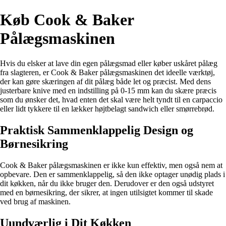
Køb Cook & Baker
Pålægsmaskinen
Hvis du elsker at lave din egen pålægsmad eller køber uskåret pålæg
fra slagteren, er Cook & Baker pålægsmaskinen det ideelle værktøj,
der kan gøre skæringen af dit pålæg både let og præcist. Med dens
justerbare knive med en indstilling på 0-15 mm kan du skære præcis
som du ønsker det, hvad enten det skal være helt tyndt til en carpaccio
eller lidt tykkere til en lækker højtbelagt sandwich eller smørrebrød.
Praktisk Sammenklappelig Design og
Børnesikring
Cook & Baker pålægsmaskinen er ikke kun effektiv, men også nem at
opbevare. Den er sammenklappelig, så den ikke optager unødig plads i
dit køkken, når du ikke bruger den. Derudover er den også udstyret
med en børnesikring, der sikrer, at ingen utilsigtet kommer til skade
ved brug af maskinen.
Uundværlig i Dit Køkken