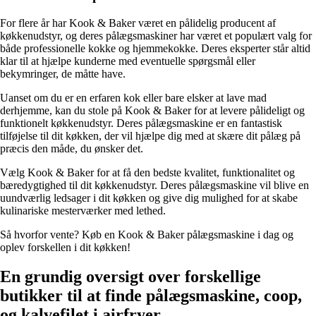
For flere år har Kook & Baker været en pålidelig producent af
køkkenudstyr, og deres pålægsmaskiner har været et populært valg for
både professionelle kokke og hjemmekokke. Deres eksperter står altid
klar til at hjælpe kunderne med eventuelle spørgsmål eller
bekymringer, de måtte have.
Uanset om du er en erfaren kok eller bare elsker at lave mad
derhjemme, kan du stole på Kook & Baker for at levere pålideligt og
funktionelt køkkenudstyr. Deres pålægsmaskine er en fantastisk
tilføjelse til dit køkken, der vil hjælpe dig med at skære dit pålæg på
præcis den måde, du ønsker det.
Vælg Kook & Baker for at få den bedste kvalitet, funktionalitet og
bæredygtighed til dit køkkenudstyr. Deres pålægsmaskine vil blive en
uundværlig ledsager i dit køkken og give dig mulighed for at skabe
kulinariske mesterværker med lethed.
Så hvorfor vente? Køb en Kook & Baker pålægsmaskine i dag og
oplev forskellen i dit køkken!
En grundig oversigt over forskellige
butikker til at finde pålægsmaskine, coop,
og kalvefilet i airfryer