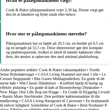
Hvad er pålægsmaskinens vægt?
Cook & Baker pålægsmaskinen vejer 2,39 kg. Denne vægt gør
den let at håndtere og flytte rundt efter behov.
Hvor stor er pålægsmaskinens størrelse?
Pålægsmaskinen har en højde på 20,5 cm, en bredde på 9,5 cm
og en længde på 32,5 cm. Disse dimensioner gør den kompakt
og pladsbesparende, hvilket er ideelt til mindre køkkener eller
dem, der ønsker at opbevare den med minimal pladsforbrug.
Andre populære artikler:
Cook & Baker vakuumpakker
•
Nordic
Sense Robotstøvsuger
•
CASA Living Skammel stol med 1 trin
•
Le
Creuset Stegepande
•
Bitz Gastro Middagstallerken: En guide til dit
næste køb
•
Witt Classic Håndmixer – Kraftfuld hjælp til hurtig og
effektiv piskning
•
En guide til køb af Blomsterbergs Dejskraber
•
New Mags: Den Lille Bog om Hygge – En Guide til Hyggelig Livsstil
•
Bamix Mono Stavblender: Den perfekte køkkenmaskine til din
madlavning
•
CASA Living Hængestol til 2 personer
•
En bradepande
til enhver lejlighed: Anmeldelse af Cook & Baker
•
Bent Neubauer P-
skive: Effektiv og pålidelig elektronisk parkeringsskive
•
Stelton