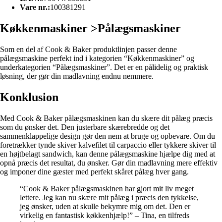
Vare nr.:
100381291
Køkkenmaskiner >Pålægsmaskiner
Som en del af Cook & Baker produktlinjen passer denne
pålægsmaskine perfekt ind i kategorien “Køkkenmaskiner” og
underkategorien “Pålægsmaskiner”. Det er en pålidelig og praktisk
løsning, der gør din madlavning endnu nemmere.
Konklusion
Med Cook & Baker pålægsmaskinen kan du skære dit pålæg præcis
som du ønsker det. Den justerbare skærebredde og det
sammenklappelige design gør den nem at bruge og opbevare. Om du
foretrækker tynde skiver kalvefilet til carpaccio eller tykkere skiver til
en højtbelagt sandwich, kan denne pålægsmaskine hjælpe dig med at
opnå præcis det resultat, du ønsker. Gør din madlavning mere effektiv
og imponer dine gæster med perfekt skåret pålæg hver gang.
“Cook & Baker pålægsmaskinen har gjort mit liv meget
lettere. Jeg kan nu skære mit pålæg i præcis den tykkelse,
jeg ønsker, uden at skulle bekymre mig om det. Den er
virkelig en fantastisk køkkenhjælp!” – Tina, en tilfreds