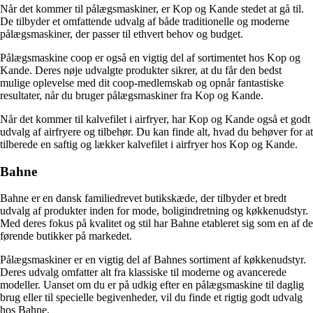
Når det kommer til pålægsmaskiner, er Kop og Kande stedet at gå til.
De tilbyder et omfattende udvalg af både traditionelle og moderne
pålægsmaskiner, der passer til ethvert behov og budget.
Pålægsmaskine coop er også en vigtig del af sortimentet hos Kop og
Kande. Deres nøje udvalgte produkter sikrer, at du får den bedst
mulige oplevelse med dit coop-medlemskab og opnår fantastiske
resultater, når du bruger pålægsmaskiner fra Kop og Kande.
Når det kommer til kalvefilet i airfryer, har Kop og Kande også et godt
udvalg af airfryere og tilbehør. Du kan finde alt, hvad du behøver for at
tilberede en saftig og lækker kalvefilet i airfryer hos Kop og Kande.
Bahne
Bahne er en dansk familiedrevet butikskæde, der tilbyder et bredt
udvalg af produkter inden for mode, boligindretning og køkkenudstyr.
Med deres fokus på kvalitet og stil har Bahne etableret sig som en af de
førende butikker på markedet.
Pålægsmaskiner er en vigtig del af Bahnes sortiment af køkkenudstyr.
Deres udvalg omfatter alt fra klassiske til moderne og avancerede
modeller. Uanset om du er på udkig efter en pålægsmaskine til daglig
brug eller til specielle begivenheder, vil du finde et rigtig godt udvalg
hos Bahne.