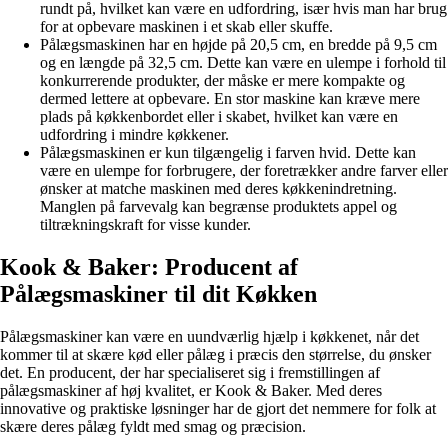
rundt på, hvilket kan være en udfordring, især hvis man har brug
for at opbevare maskinen i et skab eller skuffe.
Pålægsmaskinen har en højde på 20,5 cm, en bredde på 9,5 cm
og en længde på 32,5 cm. Dette kan være en ulempe i forhold til
konkurrerende produkter, der måske er mere kompakte og
dermed lettere at opbevare. En stor maskine kan kræve mere
plads på køkkenbordet eller i skabet, hvilket kan være en
udfordring i mindre køkkener.
Pålægsmaskinen er kun tilgængelig i farven hvid. Dette kan
være en ulempe for forbrugere, der foretrækker andre farver eller
ønsker at matche maskinen med deres køkkenindretning.
Manglen på farvevalg kan begrænse produktets appel og
tiltrækningskraft for visse kunder.
Kook & Baker: Producent af
Pålægsmaskiner til dit Køkken
Pålægsmaskiner kan være en uundværlig hjælp i køkkenet, når det
kommer til at skære kød eller pålæg i præcis den størrelse, du ønsker
det. En producent, der har specialiseret sig i fremstillingen af
pålægsmaskiner af høj kvalitet, er Kook & Baker. Med deres
innovative og praktiske løsninger har de gjort det nemmere for folk at
skære deres pålæg fyldt med smag og præcision.