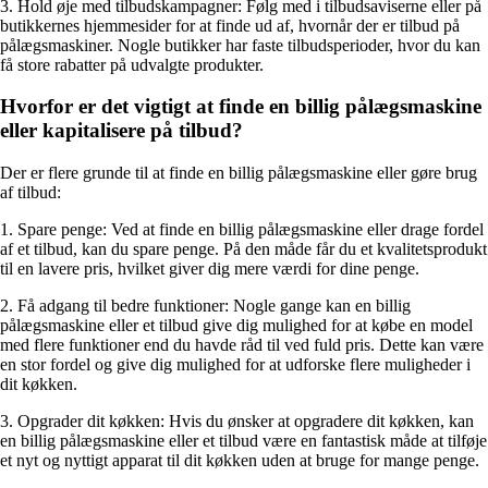
3. Hold øje med tilbudskampagner: Følg med i tilbudsaviserne eller på
butikkernes hjemmesider for at finde ud af, hvornår der er tilbud på
pålægsmaskiner. Nogle butikker har faste tilbudsperioder, hvor du kan
få store rabatter på udvalgte produkter.
Hvorfor er det vigtigt at finde en billig pålægsmaskine
eller kapitalisere på tilbud?
Der er flere grunde til at finde en billig pålægsmaskine eller gøre brug
af tilbud:
1. Spare penge: Ved at finde en billig pålægsmaskine eller drage fordel
af et tilbud, kan du spare penge. På den måde får du et kvalitetsprodukt
til en lavere pris, hvilket giver dig mere værdi for dine penge.
2. Få adgang til bedre funktioner: Nogle gange kan en billig
pålægsmaskine eller et tilbud give dig mulighed for at købe en model
med flere funktioner end du havde råd til ved fuld pris. Dette kan være
en stor fordel og give dig mulighed for at udforske flere muligheder i
dit køkken.
3. Opgrader dit køkken: Hvis du ønsker at opgradere dit køkken, kan
en billig pålægsmaskine eller et tilbud være en fantastisk måde at tilføje
et nyt og nyttigt apparat til dit køkken uden at bruge for mange penge.