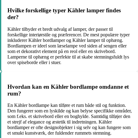
Hvilke forskellige typer Kähler lamper findes
der?
Kähler tilbyder et bredt udvalg af lamper, der passer til
forskellige interiørstile og præferencer. De mest populære typer
inkluderer Kähler bordlamper og Kähler lamper til ophæng.
Bordlampen er ideel som læselampe ved siden af sengen eller
som et dekorativt element på en reol eller en skrivebord.
Lamperne til ophæng er perfekte til at skabe stemningsfuldt lys
over spiseborde eller i stuer.
Hvordan kan en Kähler bordlampe omdanne et
rum?
En Kähler bordlampe kan tilføre et rum både stil og funktion.
Den fungerer som en lyskilde og kan belyse specifikke områder,
som f.eks. et skrivebord eller en boghylde. Samtidig tilføjer den
et strejf af elegance og æstetik til indretningen. Kähler
bordlamper er ofte designobjekter i sig selv og kan fungere som
et smukt kunstværk, der fuldender rummets stemning.