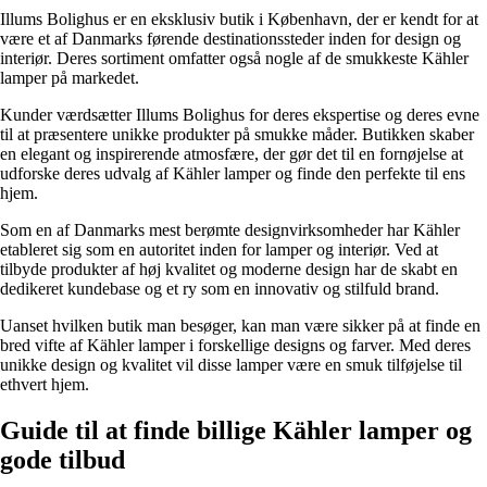
Illums Bolighus er en eksklusiv butik i København, der er kendt for at
være et af Danmarks førende destinationssteder inden for design og
interiør. Deres sortiment omfatter også nogle af de smukkeste Kähler
lamper på markedet.
Kunder værdsætter Illums Bolighus for deres ekspertise og deres evne
til at præsentere unikke produkter på smukke måder. Butikken skaber
en elegant og inspirerende atmosfære, der gør det til en fornøjelse at
udforske deres udvalg af Kähler lamper og finde den perfekte til ens
hjem.
Som en af Danmarks mest berømte designvirksomheder har Kähler
etableret sig som en autoritet inden for lamper og interiør. Ved at
tilbyde produkter af høj kvalitet og moderne design har de skabt en
dedikeret kundebase og et ry som en innovativ og stilfuld brand.
Uanset hvilken butik man besøger, kan man være sikker på at finde en
bred vifte af Kähler lamper i forskellige designs og farver. Med deres
unikke design og kvalitet vil disse lamper være en smuk tilføjelse til
ethvert hjem.
Guide til at finde billige Kähler lamper og
gode tilbud