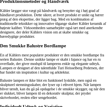
Produktionsmetoder og Håndværk
Kähler lægger stor vægt på håndværk og benytter sig i høj grad af
håndlavet produktion. Dette sikrer, at hvert produkt er unikt og bærer
præg af den ekspertise, der ligger bag. Med en kombination af
traditionelle teknikker og innovative tilgange skaber Kähler keramik af
højeste kaliber. Virksomheden samarbejder også tæt med anerkendte
designere, der deler Kählers vision om at skabe smukke og
bæredygtige produkter.
Den Smukke Balustre Bordlampe
En af Kählers mest populære produkter er den smukke bordlampe fra
serien Balustre. Denne unikke lampe er skabt i fajance og har en ru
overflade, der giver modspil til lampeens enkle og elegante udtryk.
Lampen er designet af den talentfulde Turi Heisselberg Pedersen, der
har fundet sin inspiration i kultur og arkitektur.
Balustre lampen er ikke blot en funktionel lyskilde, men også en
skulpturel stemningsskaber, der lyser op i ethvert hjem. Når lampen
bliver tændt, kan du gå på opdagelse i de smukke skygger, og når den
er slukket, bliver lampen til en dekorativ skulptur, der pryder
skrivebordet, reolen eller sengebordet.
Individuelt Udtryk og Variation