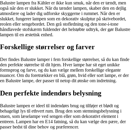
Balustre lampen fra Kähler er ikke kun smuk, når den er tændt, men
også når den er slukket. Når du tænder lampen, skaber den en dejlig
atmosfære og lader dig udforske skyggerne i rummet. Når den er
slukket, fungerer lampen som en dekorativ skulptur på skrivebordet,
reolen eller sengebordet. Den grå stofledning og den tone-i-tone
håndlavede stofskærm fuldender det helstøbte udtryk, der gør Balustre
lampen til en æstetisk enhed.
Forskellige størrelser og farver
Der findes Balustre lamper i fem forskellige størrelser, så du kan finde
den perfekte størrelse til dit hjem. Hver lampe har sit eget unikke
formsprog og farve, og du kan vælge mellem forskellige elegante
nuancer. Om du foretrækker en blå, grøn, hvid eller sort lampe, er der
en Balustre lampe, der passer til netop dit ønske om indretning.
Den perfekte indendørs belysning
Balustre lampen er ideel til indendørs brug og tilføjer et blødt og
behageligt lys til ethvert rum. Brug den som stemningsbelysning i
stuen, som læselampe ved sengen eller som dekorativt element i
entreen. Lampen har en E14 fatning, så du kan vælge den pære, der
passer bedst til dine behov og præferencer.