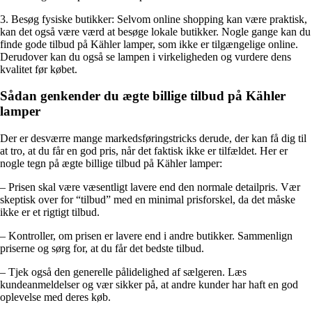
3. Besøg fysiske butikker: Selvom online shopping kan være praktisk,
kan det også være værd at besøge lokale butikker. Nogle gange kan du
finde gode tilbud på Kähler lamper, som ikke er tilgængelige online.
Derudover kan du også se lampen i virkeligheden og vurdere dens
kvalitet før købet.
Sådan genkender du ægte billige tilbud på Kähler
lamper
Der er desværre mange markedsføringstricks derude, der kan få dig til
at tro, at du får en god pris, når det faktisk ikke er tilfældet. Her er
nogle tegn på ægte billige tilbud på Kähler lamper:
– Prisen skal være væsentligt lavere end den normale detailpris. Vær
skeptisk over for “tilbud” med en minimal prisforskel, da det måske
ikke er et rigtigt tilbud.
– Kontroller, om prisen er lavere end i andre butikker. Sammenlign
priserne og sørg for, at du får det bedste tilbud.
– Tjek også den generelle pålidelighed af sælgeren. Læs
kundeanmeldelser og vær sikker på, at andre kunder har haft en god
oplevelse med deres køb.