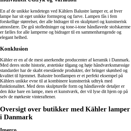
En af de unikke kendetegn ved Kählers Balustre lamper er, at hver
lampe har sit eget unikke formsprog og farve. Lampen fås i fem
forskellige størrelser, der alle bidrager til en skulpturel og kunstnerisk
atmosfære. De grå stofledninger og tone-i-tone håndlavede stofskærme
er fælles for alle lamperne og bidrager til en sammenhængende og
elegant helhed.
Konklusion
Kähler er en af de mest anerkendte producenter af keramik i Danmark.
Med deres stolte historie, æstetiske tilgang og høje håndværksmæssige
standarder har de skabt enestående produkter, der bringer skønhed og
kvalitet til hjemmet. Balustre bordlampen er et perfekt eksempel på
Kählers unikke evne til at kombinere kunstnerisk udtryk med
funktionalitet. Med dens skulpturelle form og håndlavede detaljer er
den ikke bare en lampe, men et kunstværk, der vil lyse dit hjem op på
selv de mørkeste vinteraftener.
Oversigt over butikker med Kähler lamper
i Danmark
Imerco