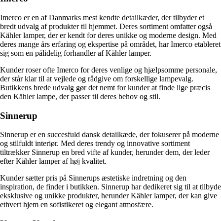
Imerco er en af Danmarks mest kendte detailkæder, der tilbyder et
bredt udvalg af produkter til hjemmet. Deres sortiment omfatter også
Kähler lamper, der er kendt for deres unikke og moderne design. Med
deres mange års erfaring og ekspertise på området, har Imerco etableret
sig som en pålidelig forhandler af Kähler lamper.
Kunder roser ofte Imerco for deres venlige og hjælpsomme personale,
der står klar til at vejlede og rådgive om forskellige lampevalg.
Butikkens brede udvalg gør det nemt for kunder at finde lige præcis
den Kähler lampe, der passer til deres behov og stil.
Sinnerup
Sinnerup er en succesfuld dansk detailkæde, der fokuserer på moderne
og stilfuldt interiør. Med deres trendy og innovative sortiment
tiltrækker Sinnerup en bred vifte af kunder, herunder dem, der leder
efter Kähler lamper af høj kvalitet.
Kunder sætter pris på Sinnerups æstetiske indretning og den
inspiration, de finder i butikken. Sinnerup har dedikeret sig til at tilbyde
eksklusive og unikke produkter, herunder Kähler lamper, der kan give
ethvert hjem en sofistikeret og elegant atmosfære.