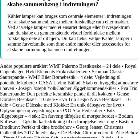
skabe sammenhæng i indretningen?
Kähler lamper kan bruges som centrale elementer i indretningen
for at skabe sammenhæng mellem forskellige rum eller møbler.
Ved at vælge lamper med et ensartet design eller farvespektrum
kan du skabe en gennemgående visuel forbindelse mellem
forskellige dele af dit hjem. Du kan f.eks. vælge Kähler lamper i
samme farvefamilie som dine andre møbler eller accessories for
at skabe harmoni og balance i indretningen.
Andre populære artikler:
WMF Palermo Bestikæske – 24 dele
•
Royal
Copenhagen Hvid Elements Frokosttallerken
•
Scanpan Classic
Sauterpande
•
WMF Biler Børnebestik – 4 dele: Vejledning til
potentielle købere
•
CASA Living Bålfad: Skab en hyggelig atmosfære
i haven
•
Joseph Joseph YolkCatcher Æggeblommeadskiller
•
Eva Trio
Sauterpande: Den perfekte keramiske pande til dit køkken
•
Gense
Dorotea Bestiksæt – 16 dele
•
Eva Trio Legio Nova Bestiksæt – 16
dele
•
Gense Dåbsske med Klokke: En unik dåbsgave for livet
•
Oplysninger og vejledning om OXO Stor Fedtskiller
•
Bitz
Æggebæger – 4 stk.: En farverig tilføjelse til morgenbordet
•
Bodum
Kaffesæt – Gør din kaffedrikning til en fornøjelse hver dag
•
Bastian
Brødkurv: Perfekt til dine brødbehov
•
Georg Jensen Christmas
Collectibles 2017 Juledisplay
•
De Bedste Citronrivejern til Alle Behov