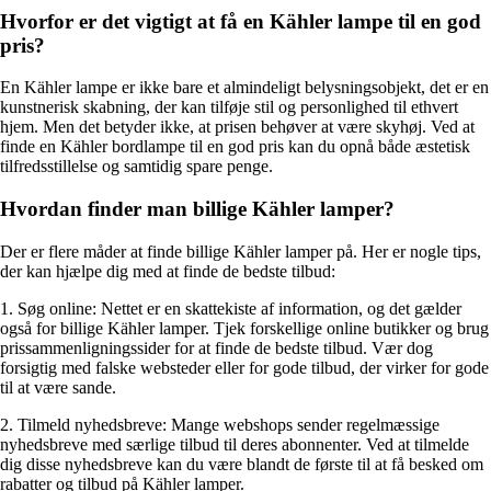
Hvorfor er det vigtigt at få en Kähler lampe til en god
pris?
En Kähler lampe er ikke bare et almindeligt belysningsobjekt, det er en
kunstnerisk skabning, der kan tilføje stil og personlighed til ethvert
hjem. Men det betyder ikke, at prisen behøver at være skyhøj. Ved at
finde en Kähler bordlampe til en god pris kan du opnå både æstetisk
tilfredsstillelse og samtidig spare penge.
Hvordan finder man billige Kähler lamper?
Der er flere måder at finde billige Kähler lamper på. Her er nogle tips,
der kan hjælpe dig med at finde de bedste tilbud:
1. Søg online: Nettet er en skattekiste af information, og det gælder
også for billige Kähler lamper. Tjek forskellige online butikker og brug
prissammenligningssider for at finde de bedste tilbud. Vær dog
forsigtig med falske websteder eller for gode tilbud, der virker for gode
til at være sande.
2. Tilmeld nyhedsbreve: Mange webshops sender regelmæssige
nyhedsbreve med særlige tilbud til deres abonnenter. Ved at tilmelde
dig disse nyhedsbreve kan du være blandt de første til at få besked om
rabatter og tilbud på Kähler lamper.