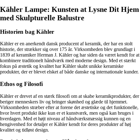
Kähler Lampe: Kunsten at Lysne Dit Hjem
med Skulpturelle Balustre
Historien bag Kähler
Kähler er en anerkendt dansk producent af keramik, der har en stolt
historie, der strækker sig over 175 år. Virksomheden blev grundlagt i
1839 af keramiker Herman J. Kähler og har siden da været kendt for at
kombinere traditionelt håndværk med moderne design. Med et stærkt
fokus på æstetik og kvalitet har Kähler skabt unikke keramiske
produkter, der er blevet elsket af både danske og internationale kunder.
Ethos og Filosofi
Kähler er drevet af en stærk filosofi om at skabe keramikprodukter, der
beriger menneskers liv og bringer skønhed og glæde til hjemmet.
Virksomheden stræber efter at forene det æstetiske og det funktionelle,
hvor hvert produkt ikke kun er et kunstværk, men også kan bruges i
hverdagen. Med et højt niveau af håndværksmæssig kunnen og en
hengivenhed for detaljer er Kähler kendt for deres produkter af høj
kvalitet og tidløst design.