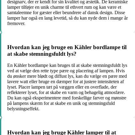
designarv, der er kendt for sin kvalitet og æstetik. De keramiske
lamper tilføjer en unik charme til ethvert rum og kan være et
samtaleemne for gæster eller beundrere af dansk design. Disse
lamper har også en lang levetid, så du kan nyde dem i mange år
fremover.
Hvordan kan jeg bruge en Kähler bordlampe til
at skabe stemningsfuldt lys?
En Kähler bordlampe kan bruges til at skabe stemningsfuldt lys
ved at vælge den rette type pære og placering af lampen. Hvis
du ønsker mere blødt og diffust lys, kan du vælge en pære med
lavere watt eller bruge en dæmper for at justere intensiteten af
lyset. Placer lampen tæt på væggen eller en overflade, der
reflekterer lyset, for at skabe en varm og behagelig atmosfære.
Du kan også eksperimentere med forskellige farver og mønstre
på lampens skærm for at skabe en unik og stemningsfuld
belysningseffekt.
Hvordan kan jeg bruge Kähler lamper til at