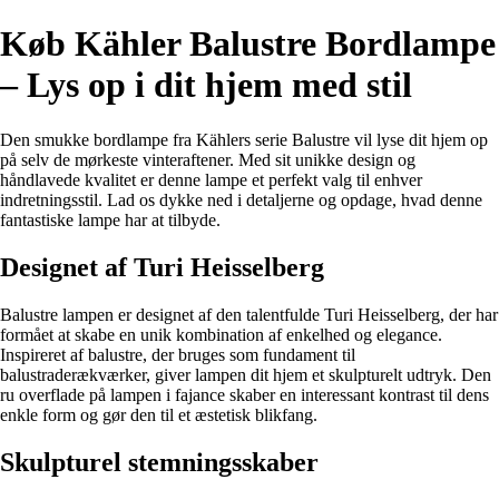
Køb Kähler Balustre Bordlampe
– Lys op i dit hjem med stil
Den smukke bordlampe fra Kählers serie Balustre vil lyse dit hjem op
på selv de mørkeste vinteraftener. Med sit unikke design og
håndlavede kvalitet er denne lampe et perfekt valg til enhver
indretningsstil. Lad os dykke ned i detaljerne og opdage, hvad denne
fantastiske lampe har at tilbyde.
Designet af Turi Heisselberg
Balustre lampen er designet af den talentfulde Turi Heisselberg, der har
formået at skabe en unik kombination af enkelhed og elegance.
Inspireret af balustre, der bruges som fundament til
balustraderækværker, giver lampen dit hjem et skulpturelt udtryk. Den
ru overflade på lampen i fajance skaber en interessant kontrast til dens
enkle form og gør den til et æstetisk blikfang.
Skulpturel stemningsskaber