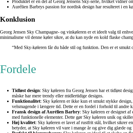
Produktet er en del af Georg Jensens Sky-serie, hvilket vidner om 
Aurélien Barbrys passion for nordisk design har resulteret i en k
Konklusion
Georg Jensen Sky Champagne- og vinkøleren er et ideelt valg til enhver
minimalisme vil denne køler sikre, at du kan nyde en kold flaske champa
“Med Sky-køleren får du både stil og funktion. Den er et smukt o
Fordele
Tidløst design
: Sky køleren fra Georg Jensen har et tidløst desig
måske har mere trendy eller midlertidige designs.
Funktionalitet
: Sky køleren er ikke kun et smukt stykke design, 
velsmagende i længere tid. Dette er en fordel i forhold til andre
Fransk design af Aurélien Barbry
: Sky køleren er designet af
med funktionelle elementer. Dette gør Sky køleren unik og skill
Høj kvalitet
: Sky køleren er lavet af rustfrit stål, hvilket sikrer
betyder, at Sky køleren vil vare i mange år og give dig glæde og 