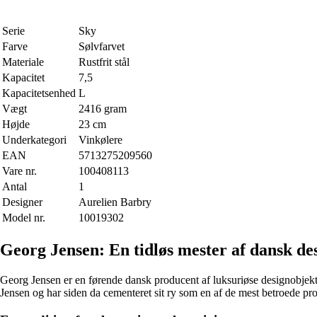
Serie
Sky
Farve
Sølvfarvet
Materiale
Rustfrit stål
Kapacitet
7,5
Kapacitetsenhed
L
Vægt
2416 gram
Højde
23 cm
Underkategori
Vinkølere
EAN
5713275209560
Vare nr.
100408113
Antal
1
Designer
Aurelien Barbry
Model nr.
10019302
Georg Jensen: En tidløs mester af dansk de
Georg Jensen er en førende dansk producent af luksuriøse designobjekte
Jensen og har siden da cementeret sit ry som en af de mest betroede pr