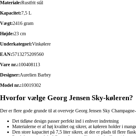
Materiale:
Rustfrit stål
Kapacitet:
7,5 L
Vægt:
2416 gram
Højde:
23 cm
Underkategori:
Vinkølere
EAN:
5713275209560
Vare nr.:
100408113
Designer:
Aurelien Barbry
Model nr.:
10019302
Hvorfor vælge Georg Jensen Sky-køleren?
Der er flere gode grunde til at overveje Georg Jensen Sky Champagne-
Det tidløse design passer perfekt ind i enhver indretning
Materialerne er af høj kvalitet og sikrer, at køleren holder i mang
Den store kapacitet på 7,5 liter sikrer, at der er plads til flere fl