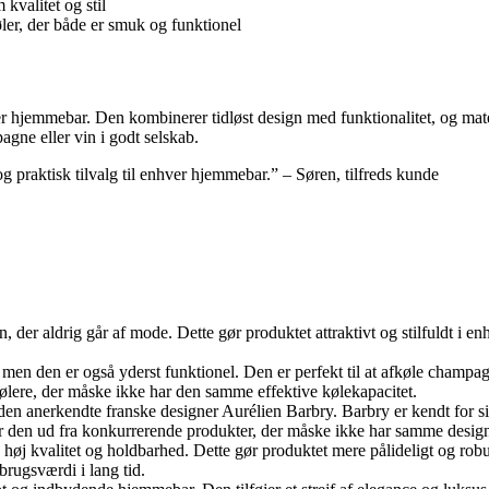
kvalitet og stil
øler, der både er smuk og funktionel
 hjemmebar. Den kombinerer tidløst design med funktionalitet, og mater
gne eller vin i godt selskab.
g praktisk tilvalg til enhver hjemmebar.” – Søren, tilfreds kunde
n, der aldrig går af mode. Dette gør produktet attraktivt og stilfuldt i 
men den er også yderst funktionel. Den er perfekt til at afkøle champagn
 kølere, der måske ikke har den samme effektive kølekapacitet.
 den anerkendte franske designer Aurélien Barbry. Barbry er kendt for s
er den ud fra konkurrerende produkter, der måske ikke har samme desig
 en høj kvalitet og holdbarhed. Dette gør produktet mere pålideligt og robu
brugsværdi i lang tid.