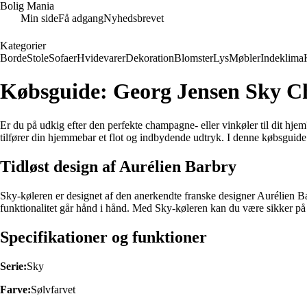
Bolig Mania
Min side
Få adgang
Nyhedsbrevet
Kategorier
Borde
Stole
Sofaer
Hvidevarer
Dekoration
Blomster
Lys
Møbler
Indeklima
Købsguide: Georg Jensen Sky C
Er du på udkig efter den perfekte champagne- eller vinkøler til dit hje
tilfører din hjemmebar et flot og indbydende udtryk. I denne købsguide vi
Tidløst design af Aurélien Barbry
Sky-køleren er designet af den anerkendte franske designer Aurélien B
funktionalitet går hånd i hånd. Med Sky-køleren kan du være sikker på at
Specifikationer og funktioner
Serie:
Sky
Farve:
Sølvfarvet