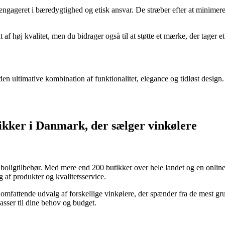
engageret i bæredygtighed og etisk ansvar. De stræber efter at minimer
f høj kvalitet, men du bidrager også til at støtte et mærke, der tager et
n ultimative kombination af funktionalitet, elegance og tidløst design. M
tikker i Danmark, der sælger vinkølere
ligtilbehør. Med mere end 200 butikker over hele landet og en online ti
 af produkter og kvalitetsservice.
et omfattende udvalg af forskellige vinkølere, der spænder fra de mest
 passer til dine behov og budget.