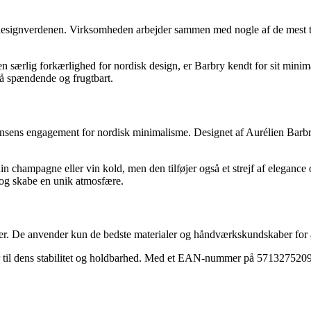
i designverdenen. Virksomheden arbejder sammen med nogle af de mest t
særlig forkærlighed for nordisk design, er Barbry kendt for sit minimali
så spændende og frugtbart.
Jensens engagement for nordisk minimalisme. Designet af Aurélien Barb
lde din champagne eller vin kold, men den tilføjer også et strejf af elega
r og skabe en unik atmosfære.
. De anvender kun de bedste materialer og håndværkskundskaber for at s
er til dens stabilitet og holdbarhed. Med et EAN-nummer på 57132752