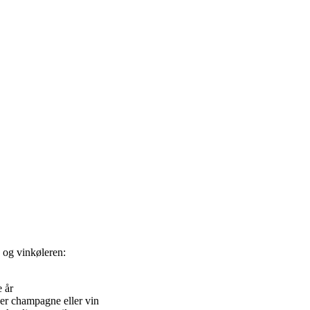
 og vinkøleren:
e år
asker champagne eller vin