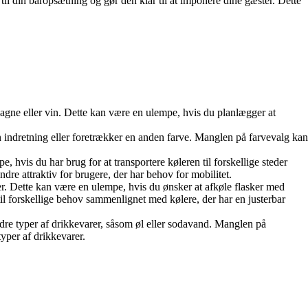
 til din baropsætning og gør den klar til at imponere dine gæster. Dette
gne eller vin. Dette kan være en ulempe, hvis du planlægger at
n indretning eller foretrækker en anden farve. Manglen på farvevalg kan
hvis du har brug for at transportere køleren til forskellige steder
re attraktiv for brugere, der har behov for mobilitet.
er. Dette kan være en ulempe, hvis du ønsker at afkøle flasker med
til forskellige behov sammenlignet med kølere, der har en justerbar
ndre typer af drikkevarer, såsom øl eller sodavand. Manglen på
yper af drikkevarer.