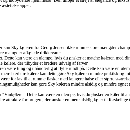
flot og indbydende hjemmebar. Den tilføjer et strejf af elegance og luksus
 æstetiske appel.
iter kan Sky køleren fra Georg Jensen ikke rumme store mængder champa
ørre mængder afkølede drikkevarer.
vet. Dette kan være en ulempe, hvis du ønsker at matche køleren med di
kølere, der tilbyder et bredere udvalg af farver.
 være tung og uhåndterlig at flytte rundt på. Dette kan være en ulempe, 
mere bærbare kølere kan dette gøre Sky køleren mindre praktisk og mind
re for lav til at rumme flasker med længere halse eller større størrels
pasningsmuligheder kan gøre Sky køleren mindre alsidig og mindre egnet 
n “Vinkølere”. Dette kan være en ulempe, hvis du ønsker en køler til a
attraktiv for brugere, der ønsker en mere alsidig køler til forskellige t