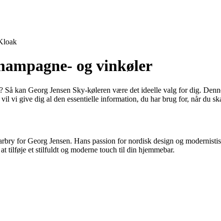
Kloak
hampagne- og vinkøler
m? Så kan Georg Jensen Sky-køleren være det ideelle valg for dig. Denne
l vi give dig al den essentielle information, du har brug for, når du ska
arbry for Georg Jensen. Hans passion for nordisk design og modernistis
 tilføje et stilfuldt og moderne touch til din hjemmebar.