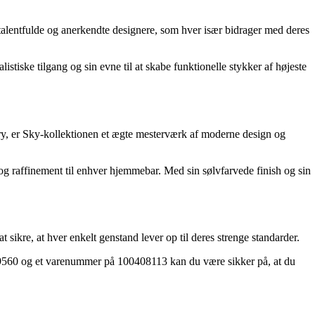
alentfulde og anerkendte designere, som hver især bidrager med deres
stiske tilgang og sin evne til at skabe funktionelle stykker af højeste
ry, er Sky-kollektionen et ægte mesterværk af moderne design og
nce og raffinement til enhver hjemmebar. Med sin sølvfarvede finish og sin
ikre, at hver enkelt genstand lever op til deres strenge standarder.
09560 og et varenummer på 100408113 kan du være sikker på, at du