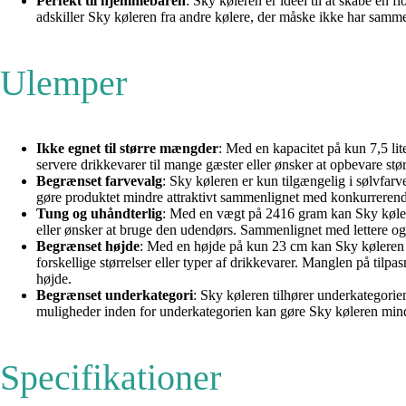
Perfekt til hjemmebaren
: Sky køleren er ideel til at skabe en 
adskiller Sky køleren fra andre kølere, der måske ikke har samme
Ulemper
Ikke egnet til større mængder
: Med en kapacitet på kun 7,5 l
servere drikkevarer til mange gæster eller ønsker at opbevare st
Begrænset farvevalg
: Sky køleren er kun tilgængelig i sølvfar
gøre produktet mindre attraktivt sammenlignet med konkurrerende 
Tung og uhåndterlig
: Med en vægt på 2416 gram kan Sky køleren
eller ønsker at bruge den udendørs. Sammenlignet med lettere og 
Begrænset højde
: Med en højde på kun 23 cm kan Sky køleren væ
forskellige størrelser eller typer af drikkevarer. Manglen på til
højde.
Begrænset underkategori
: Sky køleren tilhører underkategorie
muligheder inden for underkategorien kan gøre Sky køleren mindre 
Specifikationer