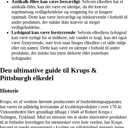
Antikalk-filter kan være besværligt
: Selvom elkedlen har et
antikalk-filter, kan det være en ulempe, da det kræver
regelmæssig vedligeholdelse og rengøring for at fungere
optimalt. Dette kan være besværligt og tidskrævende i forhold til
andre produkter, der måske ikke kræver så meget
vedligeholdelse.
Lydsignal kan være forstyrrende
: Selvom elkedlens lydsignal
kan være nyttigt for at indikere, når vandet er kogt, kan det også
være forstyrrende, især hvis man bruger elkedlen i et stille miljø
eller om natten. Dette kan være en ulempe i forhold til andre
produkter, der måske har mere diskrete eller justerbare
lydsignaler.
Den ultimative guide til Krups &
Pittsburgh elkedel
Historie
Krups, en af verdens førende producenter af husholdningsapparater,
har været en pålidelig leverandør af kvalitetsprodukter i over 170 år.
Virksomheden blev grundlagt tilbage i 1846 af Robert Krups i
Solingen, Tyskland. Med en mission om at skabe innovative produkter
til at forbedre hverdagen for mennesker over hele verden, har Krups
bevaret et stærkt engagement i kvalitet og pålidelighed gennem årene.