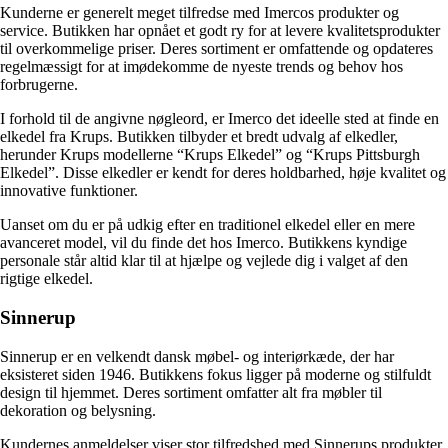
Kunderne er generelt meget tilfredse med Imercos produkter og
service. Butikken har opnået et godt ry for at levere kvalitetsprodukter
til overkommelige priser. Deres sortiment er omfattende og opdateres
regelmæssigt for at imødekomme de nyeste trends og behov hos
forbrugerne.
I forhold til de angivne nøgleord, er Imerco det ideelle sted at finde en
elkedel fra Krups. Butikken tilbyder et bredt udvalg af elkedler,
herunder Krups modellerne “Krups Elkedel” og “Krups Pittsburgh
Elkedel”. Disse elkedler er kendt for deres holdbarhed, høje kvalitet og
innovative funktioner.
Uanset om du er på udkig efter en traditionel elkedel eller en mere
avanceret model, vil du finde det hos Imerco. Butikkens kyndige
personale står altid klar til at hjælpe og vejlede dig i valget af den
rigtige elkedel.
Sinnerup
Sinnerup er en velkendt dansk møbel- og interiørkæde, der har
eksisteret siden 1946. Butikkens fokus ligger på moderne og stilfuldt
design til hjemmet. Deres sortiment omfatter alt fra møbler til
dekoration og belysning.
Kundernes anmeldelser viser stor tilfredshed med Sinnerups produkter