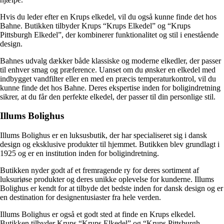
Hvis du leder efter en Krups elkedel, vil du også kunne finde det hos
Bahne. Butikken tilbyder Krups “Krups Elkedel” og “Krups
Pittsburgh Elkedel”, der kombinerer funktionalitet og stil i enestående
design.
Bahnes udvalg dækker både klassiske og moderne elkedler, der passer
til enhver smag og præference. Uanset om du ønsker en elkedel med
indbygget vandfilter eller en med en præcis temperaturkontrol, vil du
kunne finde det hos Bahne. Deres ekspertise inden for boligindretning
sikrer, at du får den perfekte elkedel, der passer til din personlige stil.
Illums Bolighus
Illums Bolighus er en luksusbutik, der har specialiseret sig i dansk
design og eksklusive produkter til hjemmet. Butikken blev grundlagt i
1925 og er en institution inden for boligindretning.
Butikken nyder godt af et fremragende ry for deres sortiment af
luksuriøse produkter og deres unikke oplevelse for kunderne. Illums
Bolighus er kendt for at tilbyde det bedste inden for dansk design og er
en destination for designentusiaster fra hele verden.
Illums Bolighus er også et godt sted at finde en Krups elkedel.
Butikken tilbyder Krups “Krups Elkedel” og “Krups Pittsburgh