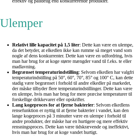
effektiv og pålidelig end konkurrerende produkter.
Ulemper
Relativt lille kapacitet på 1,5 liter
: Dette kan være en ulempe,
da det betyder, at elkedlen ikke kan rumme så meget vand som
nogle af dens konkurrenter. Dette kan være en udfordring, hvis
man har brug for at koge større mængder vand til f.eks. te eller
madlavning.
Begrænset temperaturindstilling
: Selvom elkedlen har valgfri
temperaturindstilling på 50°, 60°, 70°, 85° og 100° C, kan dette
stadig være begrænset i forhold til andre elkedler på markedet,
der måske tilbyder flere temperaturindstillinger. Dette kan være
en ulempe, hvis man har brug for mere præcise temperaturer til
forskellige drikkevarer eller opskrifter.
Lang kogeproces for at fjerne bakterier
: Selvom elkedlens
rensefunktion er nyttig til at fjerne bakterier i vandet, kan den
lange kogeproces på 3 minutter være en ulempe i forhold til
andre produkter, der måske har en hurtigere og mere effektiv
rensningsproces. Dette kan være tidskrævende og ineffektivt,
hvis man har brug for at koge vandet hurtigt.