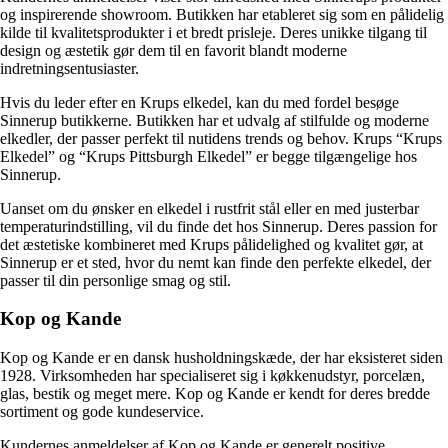
og inspirerende showroom. Butikken har etableret sig som en pålidelig
kilde til kvalitetsprodukter i et bredt prisleje. Deres unikke tilgang til
design og æstetik gør dem til en favorit blandt moderne
indretningsentusiaster.
Hvis du leder efter en Krups elkedel, kan du med fordel besøge
Sinnerup butikkerne. Butikken har et udvalg af stilfulde og moderne
elkedler, der passer perfekt til nutidens trends og behov. Krups “Krups
Elkedel” og “Krups Pittsburgh Elkedel” er begge tilgængelige hos
Sinnerup.
Uanset om du ønsker en elkedel i rustfrit stål eller en med justerbar
temperaturindstilling, vil du finde det hos Sinnerup. Deres passion for
det æstetiske kombineret med Krups pålidelighed og kvalitet gør, at
Sinnerup er et sted, hvor du nemt kan finde den perfekte elkedel, der
passer til din personlige smag og stil.
Kop og Kande
Kop og Kande er en dansk husholdningskæde, der har eksisteret siden
1928. Virksomheden har specialiseret sig i køkkenudstyr, porcelæn,
glas, bestik og meget mere. Kop og Kande er kendt for deres bredde
sortiment og gode kundeservice.
Kundernes anmeldelser af Kop og Kande er generelt positive.