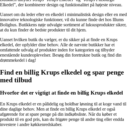
Elkedel”, der kombinerer design og funktionalitet på højeste niveau.
Uanset om du leder efter en elkedel i minimalistisk design eller en med
innovative teknologiske funktioner, vil du kunne finde det hos Illums
Bolighus. Butikkens nøje udvalgte sortiment af luksusprodukter sikrer,
at du kun finder de bedste produkter til dit hjem.
Uanset hvilken butik du vælger, er du sikker på at finde en Krups
elkedel, der opfylder dine behov. Alle de nævnte butikker har et
omfattende udvalg af produkter inden for kategorien og tilbyder
enestående kundeoplevelser. Besøg din foretrukne butik og find din
drømmekedel i dag!
Find en billig Krups elkedel og spar penge
med tilbud
Hvorfor det er vigtigt at finde en billig Krups elkedel
En Krups elkedel er en pålidelig og holdbar løsning til at koge vand til
dine daglige behov. Men at finde en billig Krups elkedel er også
afgørende for at spare penge på din indkøbsliste. Når du køber et
produkt til en god pris, kan du frigøre penge til andre ting eller endda
investere i andre køkkenredskaber.