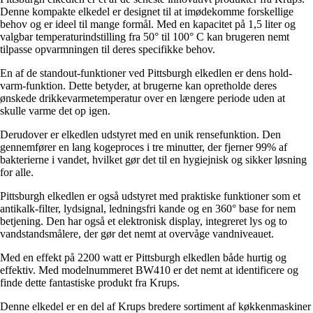
Denne kompakte elkedel er designet til at imødekomme forskellige
behov og er ideel til mange formål. Med en kapacitet på 1,5 liter og
valgbar temperaturindstilling fra 50° til 100° C kan brugeren nemt
tilpasse opvarmningen til deres specifikke behov.
En af de standout-funktioner ved Pittsburgh elkedlen er dens hold-
varm-funktion. Dette betyder, at brugerne kan opretholde deres
ønskede drikkevarmetemperatur over en længere periode uden at
skulle varme det op igen.
Derudover er elkedlen udstyret med en unik rensefunktion. Den
gennemfører en lang kogeproces i tre minutter, der fjerner 99% af
bakterierne i vandet, hvilket gør det til en hygiejnisk og sikker løsning
for alle.
Pittsburgh elkedlen er også udstyret med praktiske funktioner som et
antikalk-filter, lydsignal, ledningsfri kande og en 360° base for nem
betjening. Den har også et elektronisk display, integreret lys og to
vandstandsmålere, der gør det nemt at overvåge vandniveauet.
Med en effekt på 2200 watt er Pittsburgh elkedlen både hurtig og
effektiv. Med modelnummeret BW410 er det nemt at identificere og
finde dette fantastiske produkt fra Krups.
Denne elkedel er en del af Krups bredere sortiment af køkkenmaskiner