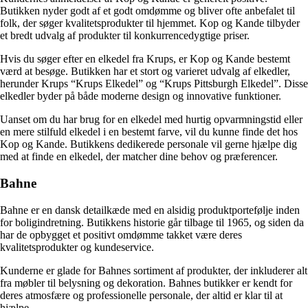
Butikken nyder godt af et godt omdømme og bliver ofte anbefalet til
folk, der søger kvalitetsprodukter til hjemmet. Kop og Kande tilbyder
et bredt udvalg af produkter til konkurrencedygtige priser.
Hvis du søger efter en elkedel fra Krups, er Kop og Kande bestemt
værd at besøge. Butikken har et stort og varieret udvalg af elkedler,
herunder Krups “Krups Elkedel” og “Krups Pittsburgh Elkedel”. Disse
elkedler byder på både moderne design og innovative funktioner.
Uanset om du har brug for en elkedel med hurtig opvarmningstid eller
en mere stilfuld elkedel i en bestemt farve, vil du kunne finde det hos
Kop og Kande. Butikkens dedikerede personale vil gerne hjælpe dig
med at finde en elkedel, der matcher dine behov og præferencer.
Bahne
Bahne er en dansk detailkæde med en alsidig produktportefølje inden
for boligindretning. Butikkens historie går tilbage til 1965, og siden da
har de opbygget et positivt omdømme takket være deres
kvalitetsprodukter og kundeservice.
Kunderne er glade for Bahnes sortiment af produkter, der inkluderer alt
fra møbler til belysning og dekoration. Bahnes butikker er kendt for
deres atmosfære og professionelle personale, der altid er klar til at
hjælpe.