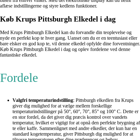
basen fra enhver vinkel. Med det elektroniske display kan du nemt
aflæse indstillingerne og styre kedlens funktioner.
Køb Krups Pittsburgh Elkedel i dag
Med Krups Pittsburgh Elkedel kan du forvandle din teoplevelse og
nyde en perfekt kop te hver gang. Uanset om du er en teentusiast eller
bare elsker en god kop te, vil denne elkedel opfylde dine forventninger.
Køb Krups Pittsburgh Elkedel i dag og oplev fordelene ved denne
fantastiske elkedel.
Fordele
Valgfri temperaturindstilling
: Pittsburgh elkedlen fra Krups
giver dig mulighed for at vælge mellem forskellige
temperaturindstillinger på 50°, 60°, 70°, 85° og 100° C. Dette er
en stor fordel, da det giver dig præcis kontrol over vandets
temperatur, hvilket er vigtigt for at opnå den perfekte brygning af
te eller kaffe. Sammenlignet med andre elkedler, der kun har en
standard kogetemperatur, giver Pittsburgh dig mulighed for at
tilpasse temperaturen efter dine præferencer og behov.