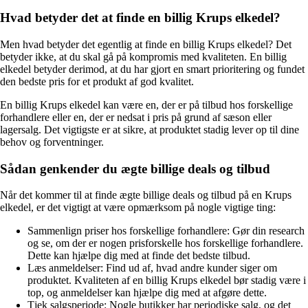
Hvad betyder det at finde en billig Krups elkedel?
Men hvad betyder det egentlig at finde en billig Krups elkedel? Det
betyder ikke, at du skal gå på kompromis med kvaliteten. En billig
elkedel betyder derimod, at du har gjort en smart prioritering og fundet
den bedste pris for et produkt af god kvalitet.
En billig Krups elkedel kan være en, der er på tilbud hos forskellige
forhandlere eller en, der er nedsat i pris på grund af sæson eller
lagersalg. Det vigtigste er at sikre, at produktet stadig lever op til dine
behov og forventninger.
Sådan genkender du ægte billige deals og tilbud
Når det kommer til at finde ægte billige deals og tilbud på en Krups
elkedel, er det vigtigt at være opmærksom på nogle vigtige ting:
Sammenlign priser hos forskellige forhandlere: Gør din research
og se, om der er nogen prisforskelle hos forskellige forhandlere.
Dette kan hjælpe dig med at finde det bedste tilbud.
Læs anmeldelser: Find ud af, hvad andre kunder siger om
produktet. Kvaliteten af ​​en billig Krups elkedel bør stadig være i
top, og anmeldelser kan hjælpe dig med at afgøre dette.
Tjek salgsperiode: Nogle butikker har periodiske salg, og det