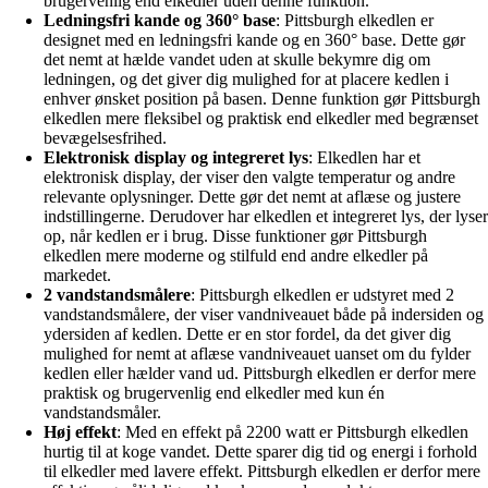
brugervenlig end elkedler uden denne funktion.
Ledningsfri kande og 360° base
: Pittsburgh elkedlen er
designet med en ledningsfri kande og en 360° base. Dette gør
det nemt at hælde vandet uden at skulle bekymre dig om
ledningen, og det giver dig mulighed for at placere kedlen i
enhver ønsket position på basen. Denne funktion gør Pittsburgh
elkedlen mere fleksibel og praktisk end elkedler med begrænset
bevægelsesfrihed.
Elektronisk display og integreret lys
: Elkedlen har et
elektronisk display, der viser den valgte temperatur og andre
relevante oplysninger. Dette gør det nemt at aflæse og justere
indstillingerne. Derudover har elkedlen et integreret lys, der lyser
op, når kedlen er i brug. Disse funktioner gør Pittsburgh
elkedlen mere moderne og stilfuld end andre elkedler på
markedet.
2 vandstandsmålere
: Pittsburgh elkedlen er udstyret med 2
vandstandsmålere, der viser vandniveauet både på indersiden og
ydersiden af kedlen. Dette er en stor fordel, da det giver dig
mulighed for nemt at aflæse vandniveauet uanset om du fylder
kedlen eller hælder vand ud. Pittsburgh elkedlen er derfor mere
praktisk og brugervenlig end elkedler med kun én
vandstandsmåler.
Høj effekt
: Med en effekt på 2200 watt er Pittsburgh elkedlen
hurtig til at koge vandet. Dette sparer dig tid og energi i forhold
til elkedler med lavere effekt. Pittsburgh elkedlen er derfor mere