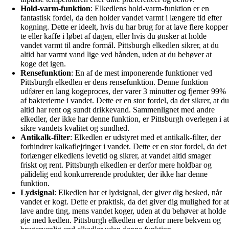
Hold-varm-funktion
: Elkedlens hold-varm-funktion er en
fantastisk fordel, da den holder vandet varmt i længere tid efter
kogning. Dette er ideelt, hvis du har brug for at lave flere kopper
te eller kaffe i løbet af dagen, eller hvis du ønsker at holde
vandet varmt til andre formål. Pittsburgh elkedlen sikrer, at du
altid har varmt vand lige ved hånden, uden at du behøver at
koge det igen.
Rensefunktion
: En af de mest imponerende funktioner ved
Pittsburgh elkedlen er dens rensefunktion. Denne funktion
udfører en lang kogeproces, der varer 3 minutter og fjerner 99%
af bakterierne i vandet. Dette er en stor fordel, da det sikrer, at du
altid har rent og sundt drikkevand. Sammenlignet med andre
elkedler, der ikke har denne funktion, er Pittsburgh overlegen i at
sikre vandets kvalitet og sundhed.
Antikalk-filter
: Elkedlen er udstyret med et antikalk-filter, der
forhindrer kalkaflejringer i vandet. Dette er en stor fordel, da det
forlænger elkedlens levetid og sikrer, at vandet altid smager
friskt og rent. Pittsburgh elkedlen er derfor mere holdbar og
pålidelig end konkurrerende produkter, der ikke har denne
funktion.
Lydsignal
: Elkedlen har et lydsignal, der giver dig besked, når
vandet er kogt. Dette er praktisk, da det giver dig mulighed for at
lave andre ting, mens vandet koger, uden at du behøver at holde
øje med kedlen. Pittsburgh elkedlen er derfor mere bekvem og