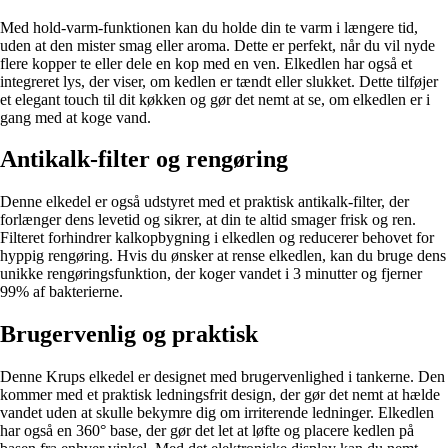
Med hold-varm-funktionen kan du holde din te varm i længere tid,
uden at den mister smag eller aroma. Dette er perfekt, når du vil nyde
flere kopper te eller dele en kop med en ven. Elkedlen har også et
integreret lys, der viser, om kedlen er tændt eller slukket. Dette tilføjer
et elegant touch til dit køkken og gør det nemt at se, om elkedlen er i
gang med at koge vand.
Antikalk-filter og rengøring
Denne elkedel er også udstyret med et praktisk antikalk-filter, der
forlænger dens levetid og sikrer, at din te altid smager frisk og ren.
Filteret forhindrer kalkopbygning i elkedlen og reducerer behovet for
hyppig rengøring. Hvis du ønsker at rense elkedlen, kan du bruge dens
unikke rengøringsfunktion, der koger vandet i 3 minutter og fjerner
99% af bakterierne.
Brugervenlig og praktisk
Denne Krups elkedel er designet med brugervenlighed i tankerne. Den
kommer med et praktisk ledningsfrit design, der gør det nemt at hælde
vandet uden at skulle bekymre dig om irriterende ledninger. Elkedlen
har også en 360° base, der gør det let at løfte og placere kedlen på