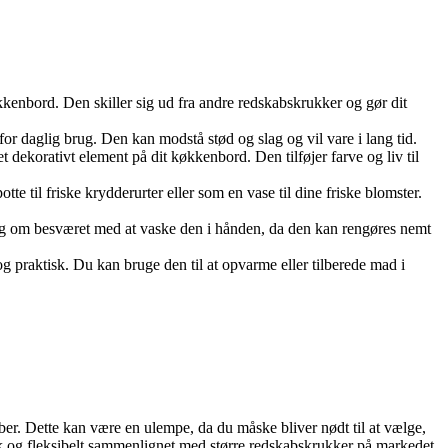
økkenbord. Den skiller sig ud fra andre redskabskrukker og gør dit
for daglig brug. Den kan modstå stød og slag og vil vare i lang tid.
ekorativt element på dit køkkenbord. Den tilføjer farve og liv til
til friske krydderurter eller som en vase til dine friske blomster.
dig om besværet med at vaske den i hånden, da den kan rengøres nemt
g praktisk. Du kan bruge den til at opvarme eller tilberede mad i
er. Dette kan være en ulempe, da du måske bliver nødt til at vælge,
sk og fleksibelt sammenlignet med større redskabskrukker på markedet.