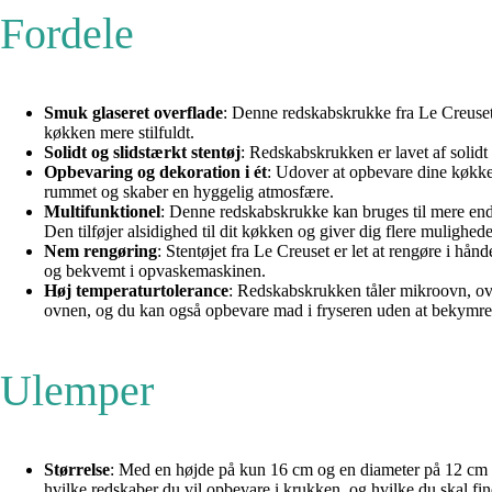
Fordele
Smuk glaseret overflade
: Denne redskabskrukke fra Le Creuset h
køkken mere stilfuldt.
Solidt og slidstærkt stentøj
: Redskabskrukken er lavet af solidt
Opbevaring og dekoration i ét
: Udover at opbevare dine køkke
rummet og skaber en hyggelig atmosfære.
Multifunktionel
: Denne redskabskrukke kan bruges til mere end 
Den tilføjer alsidighed til dit køkken og giver dig flere mulighede
Nem rengøring
: Stentøjet fra Le Creuset er let at rengøre i 
og bekvemt i opvaskemaskinen.
Høj temperaturtolerance
: Redskabskrukken tåler mikroovn, ovn 
ovnen, og du kan også opbevare mad i fryseren uden at bekymre
Ulemper
Størrelse
: Med en højde på kun 16 cm og en diameter på 12 cm ka
hvilke redskaber du vil opbevare i krukken, og hvilke du skal fi