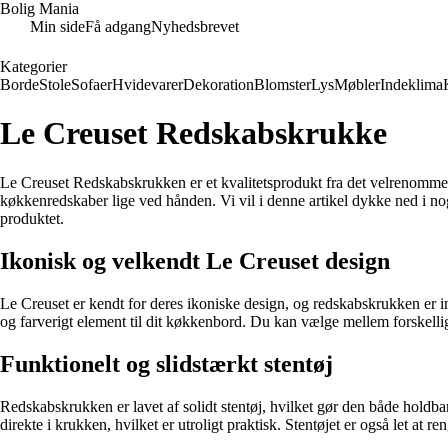
Bolig Mania
Min side
Få adgang
Nyhedsbrevet
Kategorier
Borde
Stole
Sofaer
Hvidevarer
Dekoration
Blomster
Lys
Møbler
Indeklima
Le Creuset Redskabskrukke
Le Creuset Redskabskrukken er et kvalitetsprodukt fra det velrenommere
køkkenredskaber lige ved hånden. Vi vil i denne artikel dykke ned i nog
produktet.
Ikonisk og velkendt Le Creuset design
Le Creuset er kendt for deres ikoniske design, og redskabskrukken er i
og farverigt element til dit køkkenbord. Du kan vælge mellem forskelli
Funktionelt og slidstærkt stentøj
Redskabskrukken er lavet af solidt stentøj, hvilket gør den både holdba
direkte i krukken, hvilket er utroligt praktisk. Stentøjet er også let a