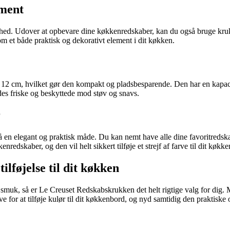
ement
hed. Udover at opbevare dine køkkenredskaber, kan du også bruge krukke
om et både praktisk og dekorativt element i dit køkken.
 cm, hvilket gør den kompakt og pladsbesparende. Den har en kapacitet 
des friske og beskyttede mod støv og snavs.
r
n elegant og praktisk måde. Du kan nemt have alle dine favoritredska
dskaber, og den vil helt sikkert tilføje et strejf af farve til dit køkke
lføjelse til dit køkken
smuk, så er Le Creuset Redskabskrukken det helt rigtige valg for dig. Me
for at tilføje kulør til dit køkkenbord, og nyd samtidig den praktiske