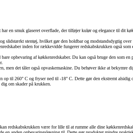
ar en smuk glaseret overflade, der tilføjer kulør og elegance til dit k
 og slidstærkt stentøj, hvilket gør den holdbar og modstandsdygtig over 
nredskaber inden for rækkevidde fungerer redskabskrukken også som et d
bare opbevaring af køkkenredskaber. Du kan også bruge den som en potte 
r.
hånden, men det tåler også opvaskemaskine. Du behøver ikke at bekymre 
op til 260° C og fryser ned til -18° C. Dette gør den ekstremt alsidig o
 dig om skader på krukken.
n redskabskrukken være for lille til at rumme alle dine køkkenredskab
nde en anden opbevaringsløsning til. Dette gør produktet mindre prakti