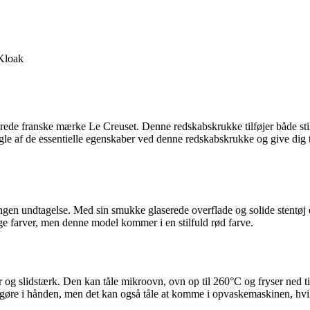
Kloak
de franske mærke Le Creuset. Denne redskabskrukke tilføjer både stil o
le af de essentielle egenskaber ved denne redskabskrukke og give dig ti
ngen undtagelse. Med sin smukke glaserede overflade og solide stentøj e
ge farver, men denne model kommer i en stilfuld rød farve.
r og slidstærk. Den kan tåle mikroovn, ovn op til 260°C og fryser ned ti
t rengøre i hånden, men det kan også tåle at komme i opvaskemaskinen, hv