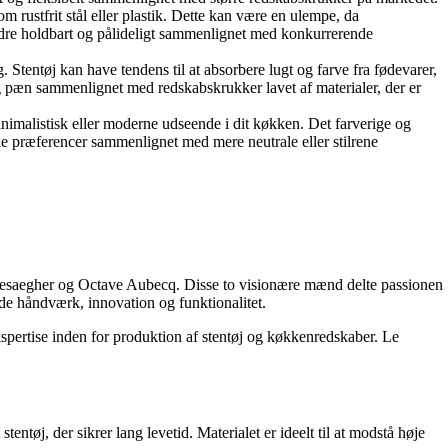
m rustfrit stål eller plastik. Dette kan være en ulempe, da
mindre holdbart og pålideligt sammenlignet med konkurrerende
tentøj kan have tendens til at absorbere lugt og farve fra fødevarer,
g pæn sammenlignet med redskabskrukker lavet af materialer, der er
imalistisk eller moderne udseende i dit køkken. Det farverige og
iske præferencer sammenlignet med mere neutrale eller stilrene
 Desaegher og Octave Aubecq. Disse to visionære mænd delte passionen
de håndværk, innovation og funktionalitet.
pertise inden for produktion af stentøj og køkkenredskaber. Le
ntøj, der sikrer lang levetid. Materialet er ideelt til at modstå høje