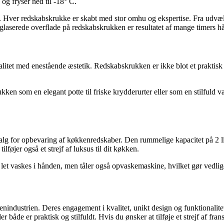
og fryser ned til -18° C.
er. Hver redskabskrukke er skabt med stor omhu og ekspertise. Fra udvæ
laserede overflade på redskabskrukken er resultatet af mange timers hård
alitet med enestående æstetik. Redskabskrukken er ikke blot et praktis
som en elegant potte til friske krydderurter eller som en stilfuld vase
lg for opbevaring af køkkenredskaber. Den rummelige kapacitet på 2 liter
øjer også et strejf af luksus til dit køkken.
let vaskes i hånden, men tåler også opvaskemaskine, hvilket gør vedl
nindustrien. Deres engagement i kvalitet, unikt design og funktionalitet 
åde er praktisk og stilfuldt. Hvis du ønsker at tilføje et strejf af frans