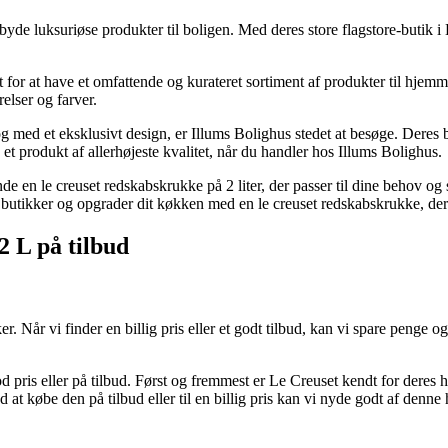
ilbyde luksuriøse produkter til boligen. Med deres store flagstore-butik
or at have et omfattende og kurateret sortiment af produkter til hjemm
elser og farver.
og med et eksklusivt design, er Illums Bolighus stedet at besøge. Deres b
 et produkt af allerhøjeste kvalitet, når du handler hos Illums Bolighus.
de en le creuset redskabskrukke på 2 liter, der passer til dine behov og 
e butikker og opgrader dit køkken med en le creuset redskabskrukke, der 
2 L på tilbud
. Når vi finder en billig pris eller et godt tilbud, kan vi spare penge o
pris eller på tilbud. Først og fremmest er Le Creuset kendt for deres hø
 købe den på tilbud eller til en billig pris kan vi nyde godt af denne hø