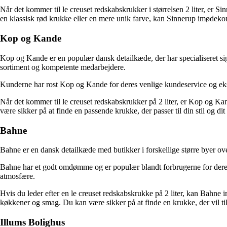
Når det kommer til le creuset redskabskrukker i størrelsen 2 liter, er Si
en klassisk rød krukke eller en mere unik farve, kan Sinnerup imødek
Kop og Kande
Kop og Kande er en populær dansk detailkæde, der har specialiseret si
sortiment og kompetente medarbejdere.
Kunderne har rost Kop og Kande for deres venlige kundeservice og eksper
Når det kommer til le creuset redskabskrukker på 2 liter, er Kop og Kan
være sikker på at finde en passende krukke, der passer til din stil og 
Bahne
Bahne er en dansk detailkæde med butikker i forskellige større byer over
Bahne har et godt omdømme og er populær blandt forbrugerne for deres s
atmosfære.
Hvis du leder efter en le creuset redskabskrukke på 2 liter, kan Bahne i
køkkener og smag. Du kan være sikker på at finde en krukke, der vil tilf
Illums Bolighus