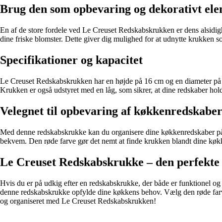
Brug den som opbevaring og dekorativt el
En af de store fordele ved Le Creuset Redskabskrukken er dens alsidig
dine friske blomster. Dette giver dig mulighed for at udnytte krukken s
Specifikationer og kapacitet
Le Creuset Redskabskrukken har en højde på 16 cm og en diameter på 12
Krukken er også udstyret med en låg, som sikrer, at dine redskaber hol
Velegnet til opbevaring af køkkenredskabe
Med denne redskabskrukke kan du organisere dine køkkenredskaber på e
bekvem. Den røde farve gør det nemt at finde krukken blandt dine køkkenre
Le Creuset Redskabskrukke – den perfekte ti
Hvis du er på udkig efter en redskabskrukke, der både er funktionel og 
denne redskabskrukke opfylde dine køkkens behov. Vælg den røde farve 
og organiseret med Le Creuset Redskabskrukken!