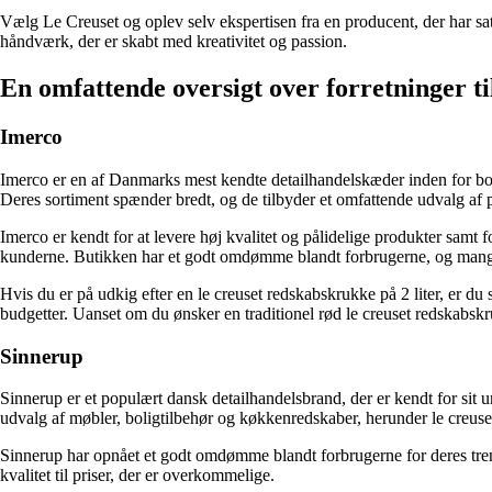
Vælg Le Creuset og oplev selv ekspertisen fra en producent, der har sa
håndværk, der er skabt med kreativitet og passion.
En omfattende oversigt over forretninger ti
Imerco
Imerco er en af Danmarks mest kendte detailhandelskæder inden for bol
Deres sortiment spænder bredt, og de tilbyder et omfattende udvalg af pr
Imerco er kendt for at levere høj kvalitet og pålidelige produkter samt 
kunderne. Butikken har et godt omdømme blandt forbrugerne, og mange 
Hvis du er på udkig efter en le creuset redskabskrukke på 2 liter, er du 
budgetter. Uanset om du ønsker en traditionel rød le creuset redskab
Sinnerup
Sinnerup er et populært dansk detailhandelsbrand, der er kendt for sit u
udvalg af møbler, boligtilbehør og køkkenredskaber, herunder le creuse
Sinnerup har opnået et godt omdømme blandt forbrugerne for deres trend
kvalitet til priser, der er overkommelige.