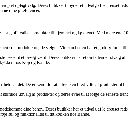
nnerup et oplagt valg. Deres butikker tilbyder et udvalg af le creuset re
omme dine præferencer.
g i salg af kvalitetsprodukter til hjemmet og køkkenet. Med mere end 
tise i produkterne, de sælger. Virksomheden har et godt ry for at tilby
de bestemt et besøg værd. Deres butikker har et omfattende udvalg af le
dit køkken hos Kop og Kande.
 hele landet. De er kendt for at tilbyde en bred vifte af produkter til 
tilfulde udvalg af produkter og deres evne til at følge de seneste tren
mødekomme dine behov. Deres butikker har et udvalg af le creuset redskabs
øje stil og funktionalitet til dit køkken hos Bahne.