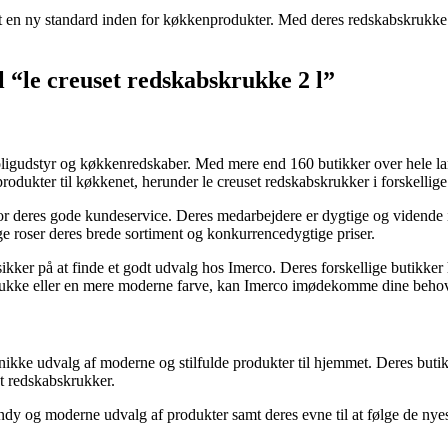
t en ny standard inden for køkkenprodukter. Med deres redskabskrukke i 
l “le creuset redskabskrukke 2 l”
igudstyr og køkkenredskaber. Med mere end 160 butikker over hele land
odukter til køkkenet, herunder le creuset redskabskrukker i forskellige 
for deres gode kundeservice. Deres medarbejdere er dygtige og vidende in
roser deres brede sortiment og konkurrencedygtige priser.
sikker på at finde et godt udvalg hos Imerco. Deres forskellige butikker h
skrukke eller en mere moderne farve, kan Imerco imødekomme dine beho
nikke udvalg af moderne og stilfulde produkter til hjemmet. Deres butikke
t redskabskrukker.
y og moderne udvalg af produkter samt deres evne til at følge de nyeste