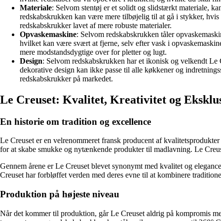
Materiale
: Selvom stentøj er et solidt og slidstærkt materiale, 
redskabskrukken kan være mere tilbøjelig til at gå i stykker, hvi
redskabskrukker lavet af mere robuste materialer.
Opvaskemaskine
: Selvom redskabskrukken tåler opvaskemaskine,
hvilket kan være svært at fjerne, selv efter vask i opvaskemask
mere modstandsdygtige over for pletter og lugt.
Design
: Selvom redskabskrukken har et ikonisk og velkendt Le C
dekorative design kan ikke passe til alle køkkener og indretningss
redskabskrukker på markedet.
Le Creuset: Kvalitet, Kreativitet og Eksklus
En historie om tradition og excellence
Le Creuset er en velrenommeret fransk producent af kvalitetsprodukte
for at skabe smukke og nytænkende produkter til madlavning. Le Creuse
Gennem årene er Le Creuset blevet synonymt med kvalitet og elegance. 
Creuset har forbløffet verden med deres evne til at kombinere traditi
Produktion på højeste niveau
Når det kommer til produktion, går Le Creuset aldrig på kompromis med kva