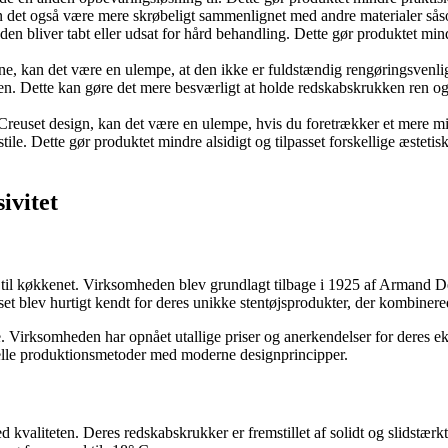
kan det også være mere skrøbeligt sammenlignet med andre materialer såso
s den bliver tabt eller udsat for hård behandling. Dette gør produktet 
 kan det være en ulempe, at den ikke er fuldstændig rengøringsvenlig. S
inen. Dette kan gøre det mere besværligt at holde redskabskrukken ren o
reuset design, kan det være en ulempe, hvis du foretrækker et mere min
tile. Dette gør produktet mindre alsidigt og tilpasset forskellige æstet
ivitet
r til køkkenet. Virksomheden blev grundlagt tilbage i 1925 af Armand
t blev hurtigt kendt for deres unikke stentøjsprodukter, der kombinere
Virksomheden har opnået utallige priser og anerkendelser for deres eks
onelle produktionsmetoder med moderne designprincipper.
liteten. Deres redskabskrukker er fremstillet af solidt og slidstærkt ste