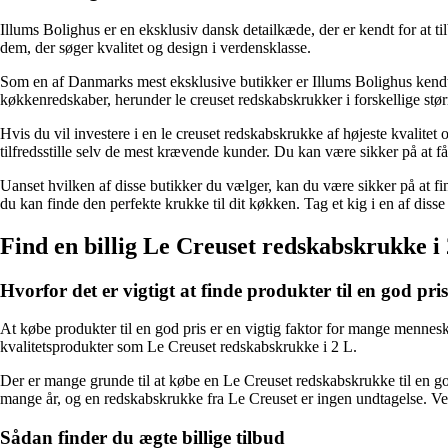
Illums Bolighus er en eksklusiv dansk detailkæde, der er kendt for at t
dem, der søger kvalitet og design i verdensklasse.
Som en af Danmarks mest eksklusive butikker er Illums Bolighus kendt f
køkkenredskaber, herunder le creuset redskabskrukker i forskellige størr
Hvis du vil investere i en le creuset redskabskrukke af højeste kvalitet 
tilfredsstille selv de mest krævende kunder. Du kan være sikker på at få
Uanset hvilken af disse butikker du vælger, kan du være sikker på at fin
du kan finde den perfekte krukke til dit køkken. Tag et kig i en af diss
Find en billig Le Creuset redskabskrukke i 
Hvorfor det er vigtigt at finde produkter til en god pris
At købe produkter til en god pris er en vigtig faktor for mange mennesker
kvalitetsprodukter som Le Creuset redskabskrukke i 2 L.
Der er mange grunde til at købe en Le Creuset redskabskrukke til en god 
mange år, og en redskabskrukke fra Le Creuset er ingen undtagelse. Ved at
Sådan finder du ægte billige tilbud