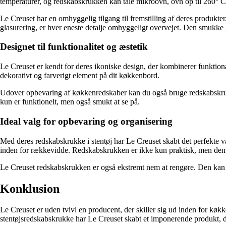
temperaturer, og redskabskrukken kan tåle mikroovn, ovn op til 260° C 
Le Creuset har en omhyggelig tilgang til fremstilling af deres produkt
glasurering, er hver eneste detalje omhyggeligt overvejet. Den smukke g
Designet til funktionalitet og æstetik
Le Creuset er kendt for deres ikoniske design, der kombinerer funktion
dekorativt og farverigt element på dit køkkenbord.
Udover opbevaring af køkkenredskaber kan du også bruge redskabskrukken 
kun er funktionelt, men også smukt at se på.
Ideal valg for opbevaring og organisering
Med deres redskabskrukke i stentøj har Le Creuset skabt det perfekte va
inden for rækkevidde. Redskabskrukken er ikke kun praktisk, men den tilf
Le Creuset redskabskrukken er også ekstremt nem at rengøre. Den kan 
Konklusion
Le Creuset er uden tvivl en producent, der skiller sig ud inden for køkke
stentøjsredskabskrukke har Le Creuset skabt et imponerende produkt, der b