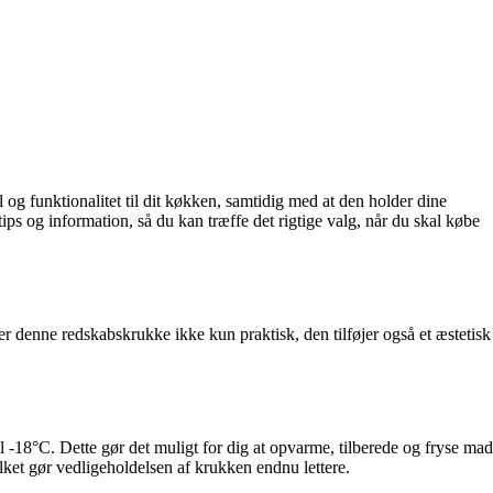
g funktionalitet til dit køkken, samtidig med at den holder dine
ps og information, så du kan træffe det rigtige valg, når du skal købe
r denne redskabskrukke ikke kun praktisk, den tilføjer også et æstetisk
l -18°C. Dette gør det muligt for dig at opvarme, tilberede og fryse mad
ilket gør vedligeholdelsen af krukken endnu lettere.