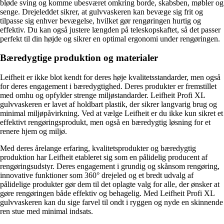
bløde sving og komme ubesværet omkring borde, skabsben, møbler og
senge. Drejeleddet sikrer, at gulvvaskeren kan bevæge sig frit og
tilpasse sig enhver bevægelse, hvilket gør rengøringen hurtig og
effektiv. Du kan også justere længden på teleskopskaftet, så det passer
perfekt til din højde og sikrer en optimal ergonomi under rengøringen.
Bæredygtige produktion og materialer
Leifheit er ikke blot kendt for deres høje kvalitetsstandarder, men også
for deres engagement i bæredygtighed. Deres produkter er fremstillet
med omhu og opfylder strenge miljøstandarder. Leifheit Profi XL
gulvvaskeren er lavet af holdbart plastik, der sikrer langvarig brug og
minimal miljøpåvirkning. Ved at vælge Leifheit er du ikke kun sikret et
effektivt rengøringsprodukt, men også en bæredygtig løsning for et
renere hjem og miljø.
Med deres årelange erfaring, kvalitetsprodukter og bæredygtig
produktion har Leifheit etableret sig som en pålidelig producent af
rengøringsudstyr. Deres engagement i grundig og skånsom rengøring,
innovative funktioner som 360° drejeled og et bredt udvalg af
pålidelige produkter gør dem til det oplagte valg for alle, der ønsker at
gøre rengøringen både effektiv og behagelig. Med Leifheit Profi XL
gulvvaskeren kan du sige farvel til ondt i ryggen og nyde en skinnende
ren stue med minimal indsats.