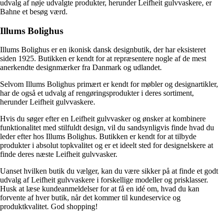
udvalg af nøje udvalgte produkter, herunder Leifheit gulvvaskere, er
Bahne et besøg værd.
Illums Bolighus
Illums Bolighus er en ikonisk dansk designbutik, der har eksisteret
siden 1925. Butikken er kendt for at repræsentere nogle af de mest
anerkendte designmærker fra Danmark og udlandet.
Selvom Illums Bolighus primært er kendt for møbler og designartikler,
har de også et udvalg af rengøringsprodukter i deres sortiment,
herunder Leifheit gulvvaskere.
Hvis du søger efter en Leifheit gulvvasker og ønsker at kombinere
funktionalitet med stilfuldt design, vil du sandsynligvis finde hvad du
leder efter hos Illums Bolighus. Butikken er kendt for at tilbyde
produkter i absolut topkvalitet og er et ideelt sted for designelskere at
finde deres næste Leifheit gulvvasker.
Uanset hvilken butik du vælger, kan du være sikker på at finde et godt
udvalg af Leifheit gulvvaskere i forskellige modeller og prisklasser.
Husk at læse kundeanmeldelser for at få en idé om, hvad du kan
forvente af hver butik, når det kommer til kundeservice og
produktkvalitet. God shopping!