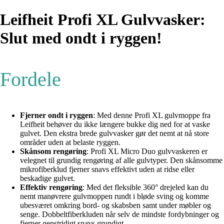
Leifheit Profi XL Gulvvasker:
Slut med ondt i ryggen!
Fordele
Fjerner ondt i ryggen
: Med denne Profi XL gulvmoppe fra
Leifheit behøver du ikke længere bukke dig ned for at vaske
gulvet. Den ekstra brede gulvvasker gør det nemt at nå store
områder uden at belaste ryggen.
Skånsom rengøring
: Profi XL Micro Duo gulvvaskeren er
velegnet til grundig rengøring af alle gulvtyper. Den skånsomme
mikrofiberklud fjerner snavs effektivt uden at ridse eller
beskadige gulvet.
Effektiv rengøring
: Med det fleksible 360° drejeled kan du
nemt manøvrere gulvmoppen rundt i bløde sving og komme
ubesværet omkring bord- og skabsben samt under møbler og
senge. Dobbeltfiberkluden når selv de mindste fordybninger og
fjerner genstridigt snavs grundigt.