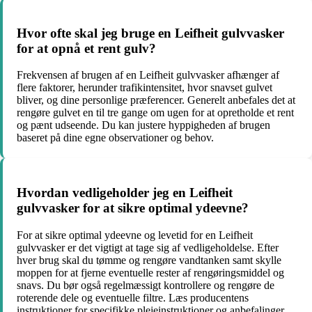
Hvor ofte skal jeg bruge en Leifheit gulvvasker
for at opnå et rent gulv?
Frekvensen af brugen af en Leifheit gulvvasker afhænger af
flere faktorer, herunder trafikintensitet, hvor snavset gulvet
bliver, og dine personlige præferencer. Generelt anbefales det at
rengøre gulvet en til tre gange om ugen for at opretholde et rent
og pænt udseende. Du kan justere hyppigheden af brugen
baseret på dine egne observationer og behov.
Hvordan vedligeholder jeg en Leifheit
gulvvasker for at sikre optimal ydeevne?
For at sikre optimal ydeevne og levetid for en Leifheit
gulvvasker er det vigtigt at tage sig af vedligeholdelse. Efter
hver brug skal du tømme og rengøre vandtanken samt skylle
moppen for at fjerne eventuelle rester af rengøringsmiddel og
snavs. Du bør også regelmæssigt kontrollere og rengøre de
roterende dele og eventuelle filtre. Læs producentens
instruktioner for specifikke plejeinstruktioner og anbefalinger.