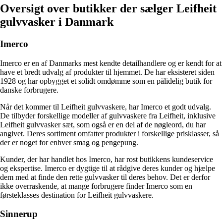
Oversigt over butikker der sælger Leifheit
gulvvasker i Danmark
Imerco
Imerco er en af Danmarks mest kendte detailhandlere og er kendt for at
have et bredt udvalg af produkter til hjemmet. De har eksisteret siden
1928 og har opbygget et solidt omdømme som en pålidelig butik for
danske forbrugere.
Når det kommer til Leifheit gulvvaskere, har Imerco et godt udvalg.
De tilbyder forskellige modeller af gulvvaskere fra Leifheit, inklusive
Leifheit gulvvasker sæt, som også er en del af de nøgleord, du har
angivet. Deres sortiment omfatter produkter i forskellige prisklasser, så
der er noget for enhver smag og pengepung.
Kunder, der har handlet hos Imerco, har rost butikkens kundeservice
og ekspertise. Imerco er dygtige til at rådgive deres kunder og hjælpe
dem med at finde den rette gulvvasker til deres behov. Det er derfor
ikke overraskende, at mange forbrugere finder Imerco som en
førsteklasses destination for Leifheit gulvvaskere.
Sinnerup