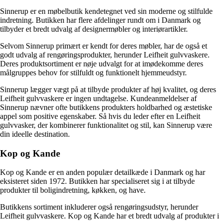
Sinnerup er en møbelbutik kendetegnet ved sin moderne og stilfulde
indretning. Butikken har flere afdelinger rundt om i Danmark og
tilbyder et bredt udvalg af designermøbler og interiørartikler.
Selvom Sinnerup primært er kendt for deres møbler, har de også et
godt udvalg af rengøringsprodukter, herunder Leifheit gulvvaskere.
Deres produktsortiment er nøje udvalgt for at imødekomme deres
målgruppes behov for stilfuldt og funktionelt hjemmeudstyr.
Sinnerup lægger vægt på at tilbyde produkter af høj kvalitet, og deres
Leifheit gulvvaskere er ingen undtagelse. Kundeanmeldelser af
Sinnerup nævner ofte butikkens produkters holdbarhed og æstetiske
appel som positive egenskaber. Så hvis du leder efter en Leifheit
gulvvasker, der kombinerer funktionalitet og stil, kan Sinnerup være
din ideelle destination.
Kop og Kande
Kop og Kande er en anden populær detailkæde i Danmark og har
eksisteret siden 1972. Butikken har specialiseret sig i at tilbyde
produkter til boligindretning, køkken, og have.
Butikkens sortiment inkluderer også rengøringsudstyr, herunder
Leifheit gulvvaskere. Kop og Kande har et bredt udvalg af produkter i