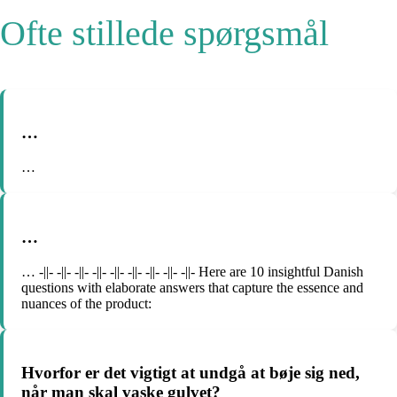
Ofte stillede spørgsmål
…
…
…
… -||- -||- -||- -||- -||- -||- -||- -||- -||- Here are 10 insightful Danish
questions with elaborate answers that capture the essence and
nuances of the product:
Hvorfor er det vigtigt at undgå at bøje sig ned,
når man skal vaske gulvet?