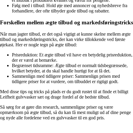
et indblik i produktets kvalitet og værdi for pengene.
Følg med i tilbud: Hold øje med annoncer og nyhedsbreve fra
forhandlere, der ofte tilbyder gode tilbud og rabatter.
Forskellen mellem ægte tilbud og markedsføringstricks
Når man jagter tilbud, er det også vigtigt at kunne skelne mellem ægte
tilbud og markedsføringstricks, der kan virke tillokkende ved første
øjekast. Her er nogle tegn på ægte tilbud:
Prisreduktion: Et ægte tilbud vil have en betydelig prisreduktion,
der er værd at bemærke.
Begrænset tidsramme: Ægte tilbud er normalt tidsbegrænsede,
hvilket betyder, at du skal handle hurtigt for at få det.
Sammenlign med tidligere priser: Sammenlign prisen med
tidligere priser for at vurdere, om tilbuddet er rigtigt godt.
Med disse tips og tricks på plads er du godt rustet til at finde et billigt
Leifheit gulvvasker sæt og drage fordel af de bedste tilbud.
Så sørg for at gøre din research, sammenligne priser og være
opmærksom på ægte tilbud, så du kan få mest muligt ud af dine penge
og nyde alle fordelene ved en gulvvasker til en god pris.