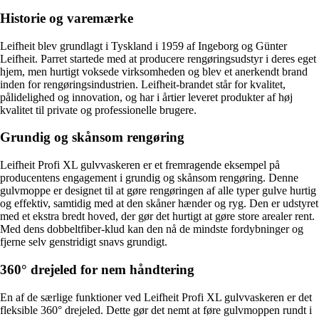
Historie og varemærke
Leifheit blev grundlagt i Tyskland i 1959 af Ingeborg og Günter
Leifheit. Parret startede med at producere rengøringsudstyr i deres eget
hjem, men hurtigt voksede virksomheden og blev et anerkendt brand
inden for rengøringsindustrien. Leifheit-brandet står for kvalitet,
pålidelighed og innovation, og har i årtier leveret produkter af høj
kvalitet til private og professionelle brugere.
Grundig og skånsom rengøring
Leifheit Profi XL gulvvaskeren er et fremragende eksempel på
producentens engagement i grundig og skånsom rengøring. Denne
gulvmoppe er designet til at gøre rengøringen af alle typer gulve hurtig
og effektiv, samtidig med at den skåner hænder og ryg. Den er udstyret
med et ekstra bredt hoved, der gør det hurtigt at gøre store arealer rent.
Med dens dobbeltfiber-klud kan den nå de mindste fordybninger og
fjerne selv genstridigt snavs grundigt.
360° drejeled for nem håndtering
En af de særlige funktioner ved Leifheit Profi XL gulvvaskeren er det
fleksible 360° drejeled. Dette gør det nemt at føre gulvmoppen rundt i