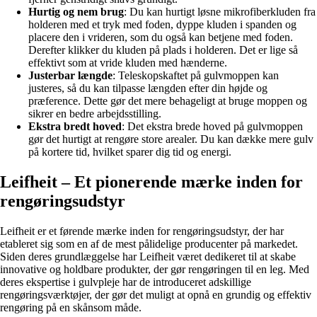
Hurtig og nem brug
: Du kan hurtigt løsne mikrofiberkluden fra
holderen med et tryk med foden, dyppe kluden i spanden og
placere den i vrideren, som du også kan betjene med foden.
Derefter klikker du kluden på plads i holderen. Det er lige så
effektivt som at vride kluden med hænderne.
Justerbar længde
: Teleskopskaftet på gulvmoppen kan
justeres, så du kan tilpasse længden efter din højde og
præference. Dette gør det mere behageligt at bruge moppen og
sikrer en bedre arbejdsstilling.
Ekstra bredt hoved
: Det ekstra brede hoved på gulvmoppen
gør det hurtigt at rengøre store arealer. Du kan dække mere gulv
på kortere tid, hvilket sparer dig tid og energi.
Leifheit – Et pionerende mærke inden for
rengøringsudstyr
Leifheit er et førende mærke inden for rengøringsudstyr, der har
etableret sig som en af de mest pålidelige producenter på markedet.
Siden deres grundlæggelse har Leifheit været dedikeret til at skabe
innovative og holdbare produkter, der gør rengøringen til en leg. Med
deres ekspertise i gulvpleje har de introduceret adskillige
rengøringsværktøjer, der gør det muligt at opnå en grundig og effektiv
rengøring på en skånsom måde.