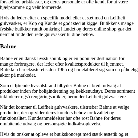
forskellige prisklasser, og deres personale er ofte kendt for at være
hjælpsomme og velinformerede.
Hvis du leder efter en specifik model eller et sæt med en Leifheit
gulvvasker, er Kop og Kande et godt sted at kigge. Butikkens mange
fysiske butikker rundt omkring i landet og deres online shop gør det
nemt at finde den rette gulvvasker til dine behov.
Bahne
Bahne er en dansk livsstilsbutik og er en populær destination for
mange forbrugere, der leder efter kvalitetsprodukter til hjemmet.
Butikken har eksisteret siden 1965 og har etableret sig som en pålidelig
aktør på markedet.
Som et førende livsstilsbrand tilbyder Bahne et bredt udvalg af
produkter inden for boligindretning og køkkenudstyr. Deres sortiment
inkluderer også rengøringsartikler, herunder Leifheit gulvvaskere.
Når det kommer til Leifheit gulvvaskere, tilstræber Bahne at vælge
produkter, der opfylder deres kunders behov for kvalitet og
funktionalitet. Kundeanmeldelser har ofte rost Bahne for deres
omfattende udvalg og personsøgte indkøbsoplevelse.
Hvis du ønsker at opleve et butikskoncept med stærk æstetik og et