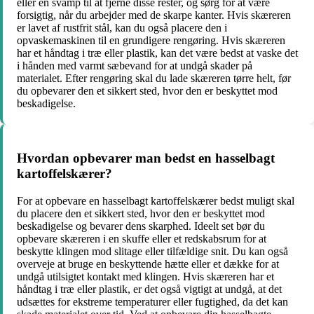
eller en svamp til at fjerne disse rester, og sørg for at være
forsigtig, når du arbejder med de skarpe kanter. Hvis skæreren
er lavet af rustfrit stål, kan du også placere den i
opvaskemaskinen til en grundigere rengøring. Hvis skæreren
har et håndtag i træ eller plastik, kan det være bedst at vaske det
i hånden med varmt sæbevand for at undgå skader på
materialet. Efter rengøring skal du lade skæreren tørre helt, før
du opbevarer den et sikkert sted, hvor den er beskyttet mod
beskadigelse.
Hvordan opbevarer man bedst en hasselbagt
kartoffelskærer?
For at opbevare en hasselbagt kartoffelskærer bedst muligt skal
du placere den et sikkert sted, hvor den er beskyttet mod
beskadigelse og bevarer dens skarphed. Ideelt set bør du
opbevare skæreren i en skuffe eller et redskabsrum for at
beskytte klingen mod slitage eller tilfældige snit. Du kan også
overveje at bruge en beskyttende hætte eller et dække for at
undgå utilsigtet kontakt med klingen. Hvis skæreren har et
håndtag i træ eller plastik, er det også vigtigt at undgå, at det
udsættes for ekstreme temperaturer eller fugtighed, da det kan