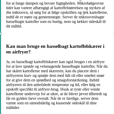
for at fange dampen og bevare fugtigheden. Mikrobølgeovne
tider kan variere afhængigt af kartoffelstørrelsen og styrken af ​​
din mikroovn, så sørg for at følge opskriften og tjek kartoflerne,
indtil de er møre og gennemstegte. Server de mikroovnsbagte
hasselbagte kartofler som en hurtig, nem og lækker sideskål til
dit måltid.
Kan man bruge en hasselbagt kartoffelskærer i
en airfryer?
Ja, en hasselbagt kartoffelskærer kan også bruges i en airfryer
for at lave sprøde og velsmagende hasselbagte kartofler. Når du
har skåret kartoflerne med skæreren, kan du placere dem i
airfryerens kurv og sprøjte dem med lidt oli eller smeltet smør
for at give dem en sprødhed og smagsforstærkning. Indstil
airfryeren til den anbefalede temperatur og tid, eller følg en
opskrift specifikt til airfryer-brug. Husk at ryste eller vende
kartoflerne undervejs for at sikre, at de bliver jævnt tilberedt og
får en gylden farve overalt. Når de er færdige, server dem
varme som en uimodståelig og knasende sideskål til dine
måltider.