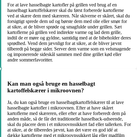
For at lave hasselbagte kartofler på grillen ved brug af en
hasselbagt kartoffelskærer skal du først forberede kartoflerne
ved at skære dem med skæreren. Når skiverne er skåret, skal du
forsigtigt sprede dem ud og børste dem med olie eller smør for
at sikre, at de bliver sprøde og smagfulde under grillen. Sæt
kartoflerne på grillen ved indirekte varme og lad dem grille,
indtil de er møre og gyldne, samtidig med at de bibeholder deres
sprødhed. Vend dem jævnligt for at sikre, at de bliver jævnt
tilberedt på begge sider. Server dem varme som en velsmagende
og imponerende sideskål sammen med dine grillet kød eller
andre sommerfavoritter.
Kan man også bruge en hasselbagt
kartoffelskærer i mikroovnen?
Ja, du kan også bruge en hasselbagtkartoffelskærer til at lave
hasselbagte kartofler i mikroovnen. Efter at have skåret
kartoflerne med skæreren, eller efter at have forberedt dem på
anden måde, så de får det traditionelle hasselback-udseende,
skal du placere dem i et mikroovnssikkert fad eller tallerken. For
at sikre, at de tilberedes jævnt, kan det være en god idé at
dække kartoflerne med et mikroovnssikkert låg eller madfilm