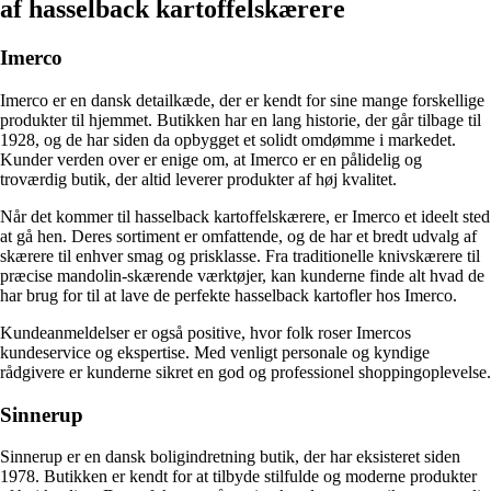
af hasselback kartoffelskærere
Imerco
Imerco er en dansk detailkæde, der er kendt for sine mange forskellige
produkter til hjemmet. Butikken har en lang historie, der går tilbage til
1928, og de har siden da opbygget et solidt omdømme i markedet.
Kunder verden over er enige om, at Imerco er en pålidelig og
troværdig butik, der altid leverer produkter af høj kvalitet.
Når det kommer til hasselback kartoffelskærere, er Imerco et ideelt sted
at gå hen. Deres sortiment er omfattende, og de har et bredt udvalg af
skærere til enhver smag og prisklasse. Fra traditionelle knivskærere til
præcise mandolin-skærende værktøjer, kan kunderne finde alt hvad de
har brug for til at lave de perfekte hasselback kartofler hos Imerco.
Kundeanmeldelser er også positive, hvor folk roser Imercos
kundeservice og ekspertise. Med venligt personale og kyndige
rådgivere er kunderne sikret en god og professionel shoppingoplevelse.
Sinnerup
Sinnerup er en dansk boligindretning butik, der har eksisteret siden
1978. Butikken er kendt for at tilbyde stilfulde og moderne produkter