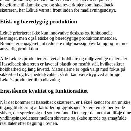
bageforme til dampkogere og skæreværktøjer som hasselback
skæreren, har Lékué været i front inden for madlavningsudstyr.
Etisk og bæredygtig produktion
Lékué prioriterer ikke kun innovative designs og funktionelle
løsninger, men også etiske og bæredygtige produktionsmetoder.
Brandet er engageret i at reducere miljømæssig påvirkning og fremme
ansvarlig produktion.
Alle Lékués produkter er lavet af holdbare og miljøvenlige materialer.
Hasselback skæreren er lavet af plastik og rustfrit stål, hvilket sikrer
holdbarhed og lang levetid. Materialerne er også valgt med fokus på
sikkerhed og livsmedelskvalitet, så du kan være tryg ved at bruge
Lékués produkter til madlavning.
Enestående kvalitet og funktionalitet
Når det kommer til hasselback skæreren, er Lékué kendt for sin unikke
tilgang til skæring af kartofler og grøntsager. Skæreren skaber tynde
skiver, der spreder sig ud som en fane. Dette gør det nemt at tilføje dine
yndlingsingredienser mellem skiverne og skabe sprøde og smagfulde
resultater efter bagning i ovnen.