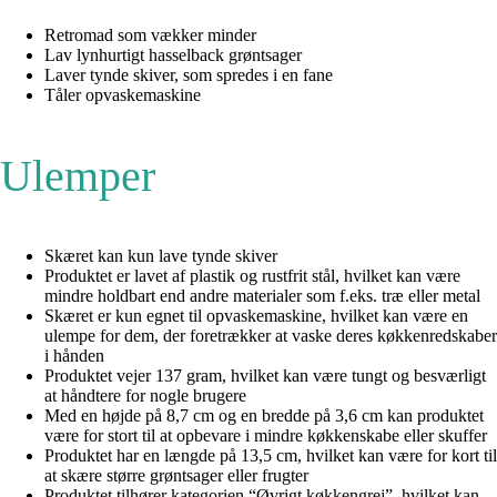
Retromad som vækker minder
Lav lynhurtigt hasselback grøntsager
Laver tynde skiver, som spredes i en fane
Tåler opvaskemaskine
Ulemper
Skæret kan kun lave tynde skiver
Produktet er lavet af plastik og rustfrit stål, hvilket kan være
mindre holdbart end andre materialer som f.eks. træ eller metal
Skæret er kun egnet til opvaskemaskine, hvilket kan være en
ulempe for dem, der foretrækker at vaske deres køkkenredskaber
i hånden
Produktet vejer 137 gram, hvilket kan være tungt og besværligt
at håndtere for nogle brugere
Med en højde på 8,7 cm og en bredde på 3,6 cm kan produktet
være for stort til at opbevare i mindre køkkenskabe eller skuffer
Produktet har en længde på 13,5 cm, hvilket kan være for kort til
at skære større grøntsager eller frugter
Produktet tilhører kategorien “Øvrigt køkkengrej”, hvilket kan