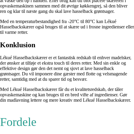
at vaske den op i hånden. Efter brug kan du blot placere skæreren i
opvaskemaskinen sammen med dit øvrige køkkengrej, så den bliver
ren og klar til næste gang du skal lave hasselback grøntsager.
Med en temperaturbestandighed fra -20°C til 80°C kan Lékué
Hasselbackskærer også bruges til at skære ud i frosne ingredienser eller
til varme retter.
Konklusion
Lékué Hasselbackskærer er et fantastisk redskab til enhver madelsker,
der ønsker at tilføje et ekstra touch til deres retter. Med sin enkle og
effektive design gør den det nemt og sjovt at lave hasselback
grøntsager. Du vil imponere dine gæster med flotte og velsmagende
retter, samtidig med at du sparer tid og besvær.
Med Lékué Hasselbackskærer får du et kvalitetsredskab, der tåler
opvaskemaskine og kan bruges til en bred vifte af ingredienser. Gør
din madlavning lettere og mere kreativ med Lékué Hasselbackskærer.
Fordele