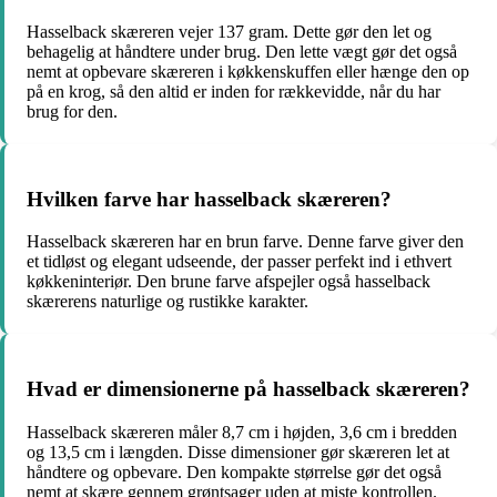
Hasselback skæreren vejer 137 gram. Dette gør den let og
behagelig at håndtere under brug. Den lette vægt gør det også
nemt at opbevare skæreren i køkkenskuffen eller hænge den op
på en krog, så den altid er inden for rækkevidde, når du har
brug for den.
Hvilken farve har hasselback skæreren?
Hasselback skæreren har en brun farve. Denne farve giver den
et tidløst og elegant udseende, der passer perfekt ind i ethvert
køkkeninteriør. Den brune farve afspejler også hasselback
skærerens naturlige og rustikke karakter.
Hvad er dimensionerne på hasselback skæreren?
Hasselback skæreren måler 8,7 cm i højden, 3,6 cm i bredden
og 13,5 cm i længden. Disse dimensioner gør skæreren let at
håndtere og opbevare. Den kompakte størrelse gør det også
nemt at skære gennem grøntsager uden at miste kontrollen.