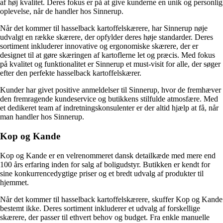
af høj kvalitet. Deres fokus er på at give kunderne en unik og personlig
oplevelse, når de handler hos Sinnerup.
Når det kommer til hasselback kartoffelskærere, har Sinnerup nøje
udvalgt en række skærere, der opfylder deres høje standarder. Deres
sortiment inkluderer innovative og ergonomiske skærere, der er
designet til at gøre skæringen af kartoflerne let og præcis. Med fokus
på kvalitet og funktionalitet er Sinnerup et must-visit for alle, der søger
efter den perfekte hasselback kartoffelskærer.
Kunder har givet positive anmeldelser til Sinnerup, hvor de fremhæver
den fremragende kundeservice og butikkens stilfulde atmosfære. Med
et dedikeret team af indretningskonsulenter er der altid hjælp at få, når
man handler hos Sinnerup.
Kop og Kande
Kop og Kande er en velrenommeret dansk detailkæde med mere end
100 års erfaring inden for salg af boligudstyr. Butikken er kendt for
sine konkurrencedygtige priser og et bredt udvalg af produkter til
hjemmet.
Når det kommer til hasselback kartoffelskærere, skuffer Kop og Kande
bestemt ikke. Deres sortiment inkluderer et udvalg af forskellige
skærere, der passer til ethvert behov og budget. Fra enkle manuelle