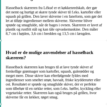
Hasselback skæreren fra Lékué er et køkkenredskab, der gør
det nemt og hurtigt at skære tynde skiver til f.eks. kartofler eller
squash på grillen. Den laver skiverne i en faneform, som gør det
let at tilføje ingredienser mellem skiverne. Skiverne bliver
sprøde og smagfulde, når de bages i ovnen. Skæreren er lavet af
plastik og rustfrit stål og kan tåle opvaskemaskine. Den måler
8,7 cm i højden, 3,6 cm i bredden og 13,5 cm i længden.
Hvad er de mulige anvendelser af hasselback
skæreren?
Hasselback skæreren kan bruges til at lave tynde skiver af
forskellige grøntsager som kartofler, squash, gulerødder og
meget mere. Disse skiver kan efterfølgende fyldes med
ingredienser som smeltet smør, havsalt, friske krydderurter eller
ost. Resultatet er sprøde og smagfulde skiver, der er perfekte
som tilbehør til en række retter, som f.eks. bøffer, kyckling eller
vegetariske retter. Skæreren kan også bruges på grillen, hvor
skiverne får en lækker, røget smag.