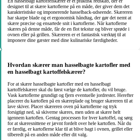
En hasselbagt kartoffelskærer er et praktisk redskab, der er
designet til at skære kartoflerne på en måde, der giver dem det
karakteristiske og imponerende hasselback-udseende. Skæreren
har skarpe blade og et ergonomisk håndtag, der gør det nemt at
skære præcise og ensartede snit i kartoflerne. Når kartoflerne
skæres på denne måde, får de en flot tekstur og bliver sprøde i
ovnen eller på grillen. Skæreren er et fantastisk værktøj til at
imponere dine gæster med dine kulinariske færdigheder.
Hvordan skærer man hasselbagte kartofler med
en hasselbagt kartoffelskærer?
For at skære hasselbagte kartofler med en hasselbagt
kartoffelskærer skal du først vælge de kartofler, du vil bruge.
Vask kartoflerne grundigt og fjern eventuelle jordrester. Herefter
placerer du kartoflen på en skæreplade og bruger skæreren til at
lave skiver. Placer skæreren oven på kartoflerne og tryk
forsigtigt ned, så skiverne skæres, men uden at skære helt
igennem kartoflen. Gentag processen for hver kartoffel, og sørg
for at skæresnittene er jævnt fordelt over hele kartoflen. Når du
er færdig, er kartoflerne klar til at blive bagt i ovnen, grillet eller
tilberedt på en anden måde efter dit valg.