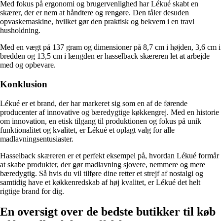
Med fokus på ergonomi og brugervenlighed har Lékué skabt en
skærer, der er nem at håndtere og rengøre. Den tåler desuden
opvaskemaskine, hvilket gør den praktisk og bekvem i en travl
husholdning.
Med en vægt på 137 gram og dimensioner på 8,7 cm i højden, 3,6 cm i
bredden og 13,5 cm i længden er hasselback skæreren let at arbejde
med og opbevare.
Konklusion
Lékué er et brand, der har markeret sig som en af de førende
producenter af innovative og bæredygtige køkkengrej. Med en historie
om innovation, en etisk tilgang til produktionen og fokus på unik
funktionalitet og kvalitet, er Lékué et oplagt valg for alle
madlavningsentusiaster.
Hasselback skæreren er et perfekt eksempel på, hvordan Lékué formår
at skabe produkter, der gør madlavning sjovere, nemmere og mere
bæredygtig. Så hvis du vil tilføre dine retter et strejf af nostalgi og
samtidig have et køkkenredskab af høj kvalitet, er Lékué det helt
rigtige brand for dig.
En oversigt over de bedste butikker til køb