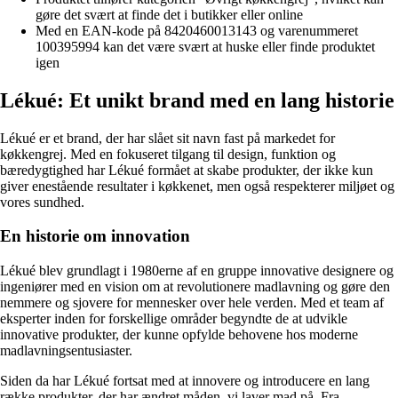
gøre det svært at finde det i butikker eller online
Med en EAN-kode på 8420460013143 og varenummeret
100395994 kan det være svært at huske eller finde produktet
igen
Lékué: Et unikt brand med en lang historie
Lékué er et brand, der har slået sit navn fast på markedet for
køkkengrej. Med en fokuseret tilgang til design, funktion og
bæredygtighed har Lékué formået at skabe produkter, der ikke kun
giver enestående resultater i køkkenet, men også respekterer miljøet og
vores sundhed.
En historie om innovation
Lékué blev grundlagt i 1980erne af en gruppe innovative designere og
ingeniører med en vision om at revolutionere madlavning og gøre den
nemmere og sjovere for mennesker over hele verden. Med et team af
eksperter inden for forskellige områder begyndte de at udvikle
innovative produkter, der kunne opfylde behovene hos moderne
madlavningsentusiaster.
Siden da har Lékué fortsat med at innovere og introducere en lang
række produkter, der har ændret måden, vi laver mad på. Fra