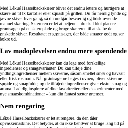
Med Lékué Hasselbackskærer bliver det endnu lettere og hurtigere at
skære ud til fx kartofler eller squash på grillen. Du får nemlig tynde og
jævne skiver hver gang, så du undgår besværlig og tidskrævende
manuel skæring. Skæreren er let at betjene – du skal blot placere
grøntsagen på en skæreplade og bruge skæreren til at skabe de
ønskede skiver. Resultatet er grøntsager, der både smager godt og ser
lækre ud.
Lav madoplevelsen endnu mere spændende
Med Lékué Hasselbackskærer kan du lege med forskellige
ingredienser og smagsvarianter. Du kan tilføje dine
yndlingsingredienser mellem skiverne, såsom smeltet smør og havsalt
eller frisk rosmarin. Når grøntsagerne bages i ovnen, bliver skiverne
sprøde og smagfulde, og de tilføjede ingredienser giver ekstra smag og
aroma. Lad dig inspirere af dine favoritretter eller eksperimenter med
nye smagskombinationer – kun din fantasi sætter grænser.
Nem rengøring
Lékué Hasselbackskærer er let at rengøre, da den tåler
opvaskemaskine. Det betyder, at du ikke behøver at bruge lang tid på