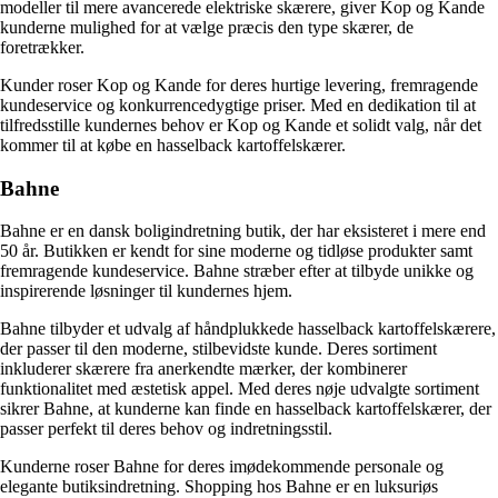
modeller til mere avancerede elektriske skærere, giver Kop og Kande
kunderne mulighed for at vælge præcis den type skærer, de
foretrækker.
Kunder roser Kop og Kande for deres hurtige levering, fremragende
kundeservice og konkurrencedygtige priser. Med en dedikation til at
tilfredsstille kundernes behov er Kop og Kande et solidt valg, når det
kommer til at købe en hasselback kartoffelskærer.
Bahne
Bahne er en dansk boligindretning butik, der har eksisteret i mere end
50 år. Butikken er kendt for sine moderne og tidløse produkter samt
fremragende kundeservice. Bahne stræber efter at tilbyde unikke og
inspirerende løsninger til kundernes hjem.
Bahne tilbyder et udvalg af håndplukkede hasselback kartoffelskærere,
der passer til den moderne, stilbevidste kunde. Deres sortiment
inkluderer skærere fra anerkendte mærker, der kombinerer
funktionalitet med æstetisk appel. Med deres nøje udvalgte sortiment
sikrer Bahne, at kunderne kan finde en hasselback kartoffelskærer, der
passer perfekt til deres behov og indretningsstil.
Kunderne roser Bahne for deres imødekommende personale og
elegante butiksindretning. Shopping hos Bahne er en luksuriøs