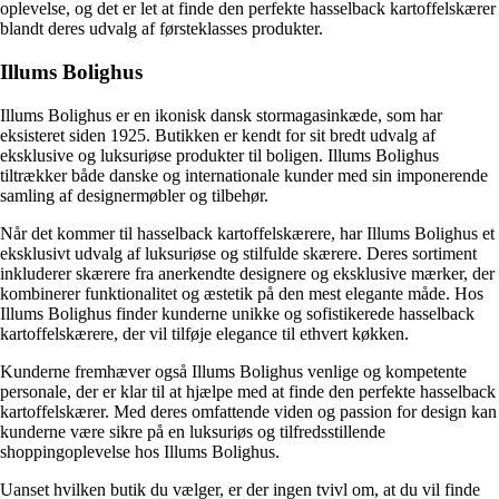
oplevelse, og det er let at finde den perfekte hasselback kartoffelskærer
blandt deres udvalg af førsteklasses produkter.
Illums Bolighus
Illums Bolighus er en ikonisk dansk stormagasinkæde, som har
eksisteret siden 1925. Butikken er kendt for sit bredt udvalg af
eksklusive og luksuriøse produkter til boligen. Illums Bolighus
tiltrækker både danske og internationale kunder med sin imponerende
samling af designermøbler og tilbehør.
Når det kommer til hasselback kartoffelskærere, har Illums Bolighus et
eksklusivt udvalg af luksuriøse og stilfulde skærere. Deres sortiment
inkluderer skærere fra anerkendte designere og eksklusive mærker, der
kombinerer funktionalitet og æstetik på den mest elegante måde. Hos
Illums Bolighus finder kunderne unikke og sofistikerede hasselback
kartoffelskærere, der vil tilføje elegance til ethvert køkken.
Kunderne fremhæver også Illums Bolighus venlige og kompetente
personale, der er klar til at hjælpe med at finde den perfekte hasselback
kartoffelskærer. Med deres omfattende viden og passion for design kan
kunderne være sikre på en luksuriøs og tilfredsstillende
shoppingoplevelse hos Illums Bolighus.
Uanset hvilken butik du vælger, er der ingen tvivl om, at du vil finde