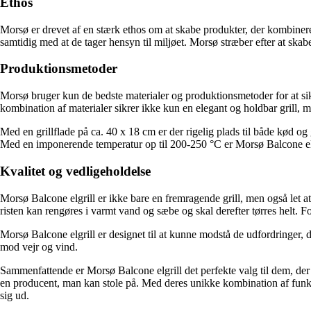
Ethos
Morsø er drevet af en stærk ethos om at skabe produkter, der kombinerer
samtidig med at de tager hensyn til miljøet. Morsø stræber efter at skabe
Produktionsmetoder
Morsø bruger kun de bedste materialer og produktionsmetoder for at sikre
kombination af materialer sikrer ikke kun en elegant og holdbar grill
Med en grillflade på ca. 40 x 18 cm er der rigelig plads til både kød og g
Med en imponerende temperatur op til 200-250 °C er Morsø Balcone elgr
Kvalitet og vedligeholdelse
Morsø Balcone elgrill er ikke bare en fremragende grill, men også let 
risten kan rengøres i varmt vand og sæbe og skal derefter tørres helt. F
Morsø Balcone elgrill er designet til at kunne modstå de udfordringer, d
mod vejr og vind.
Sammenfattende er Morsø Balcone elgrill det perfekte valg til dem, der ø
en producent, man kan stole på. Med deres unikke kombination af funkti
sig ud.