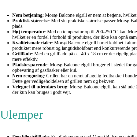
Nem betjening
: Morsø Balcone elgrill er nem at betjene, hvilket
Praktisk størrelse
: Med sin praktiske størrelse passer Morsø Bal
plads.
Høj temperatur
: Med en temperatur op til 200-250 °C kan Morsø 
hvilket er en fordel i forhold til produkter, der ikke kan opnå s
Kvalitetsmaterialer
: Morsø Balcone elgrill har et kabinet i alu
produktet mere robust og langtidsholdbart end konkurrerende pr
Grillflade
: Med en grillflade på ca. 40 x 18 cm er der rigelig pla
mere effektiv.
Pladsbesparende
: Morsø Balcone elgrill bruger el i stedet for g
opbevaring af gasflasker eller kul.
Nem rengøring
: Grillen har en nemt aftagelig fedtbakke i bun
Dette gør vedligeholdelsen af grillen nem og bekvem.
Velegnet til udendørs brug
: Morsø Balcone elgrill kan stå ude å
der kun kan bruges i godt vejr.
Ulemper
Den lille grillflade
: En af ulemperne ved Morsø Balcone elgrill e