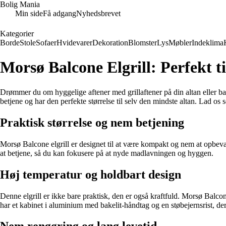
Bolig Mania
Min side
Få adgang
Nyhedsbrevet
Kategorier
Borde
Stole
Sofaer
Hvidevarer
Dekoration
Blomster
Lys
Møbler
Indeklima
Morsø Balcone Elgrill: Perfekt til
Drømmer du om hyggelige aftener med grillaftener på din altan eller b
betjene og har den perfekte størrelse til selv den mindste altan. Lad os 
Praktisk størrelse og nem betjening
Morsø Balcone elgrill er designet til at være kompakt og nem at opbevare
at betjene, så du kan fokusere på at nyde madlavningen og hyggen.
Høj temperatur og holdbart design
Denne elgrill er ikke bare praktisk, den er også kraftfuld. Morsø Balcone
har et kabinet i aluminium med bakelit-håndtag og en støbejernsrist, de