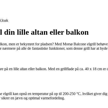
Kloak
 din lille altan eller balkon
alkon, men er bekymret for pladsen? Med Morsø Balcone elgrill behøver
se nærmere på alle de fantastiske funktioner, som denne grill har at byde
 på en lille altan eller balkon. Med en grillflade på ca. 40 x 18 cm er d
 elgrill kan opnå en temperatur på op til 200-250 °C, hvilket giver dig mu
r sikrer en jævn og optimal varmefordeling.