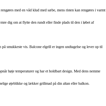
n rengøres med en våd klud med sæbe, mens risten kan rengøres i varmt
re dig om at flytte den rundt eller finde plads til den i løbet af
 på smukkeste vis. Balcone elgrill er ingen undtagelse og lever op til
ne, opnår høje temperaturer og har et holdbart design. Med dens nemme
lige øjeblikke og lækker grillmad på din altan eller balkon.