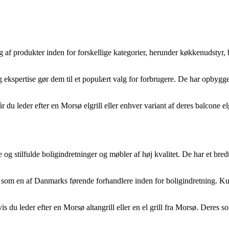
alg af produkter inden for forskellige kategorier, herunder køkkenudstyr
g og ekspertise gør dem til et populært valg for forbrugere. De har opb
når du leder efter en Morsø elgrill eller enhver variant af deres balcone el
og stilfulde boligindretninger og møbler af høj kvalitet. De har et bredt
 sig som en af Danmarks førende forhandlere inden for boligindretning.
s du leder efter en Morsø altangrill eller en el grill fra Morsø. Deres so