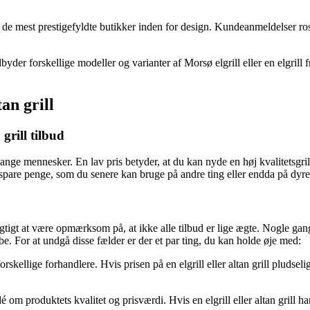
af de mest prestigefyldte butikker inden for design. Kundeanmeldelser ro
byder forskellige modeller og varianter af Morsø elgrill eller en elgrill
an grill
 grill tilbud
r mange mennesker. En lav pris betyder, at du kan nyde en høj kvalitetsgr
du spare penge, som du senere kan bruge på andre ting eller endda på dyre 
et vigtigt at være opmærksom på, at ikke alle tilbud er lige ægte. Nogle g
øbe. For at undgå disse fælder er der et par ting, du kan holde øje med:
llige forhandlere. Hvis prisen på en elgrill eller altan grill pludselig
 om produktets kvalitet og prisværdi. Hvis en elgrill eller altan grill ha