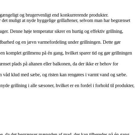
 tilgængeligt og brugervenligt end konkurrerende produkter.
ør det muligt at nyde hyggelige grillaftener, selvom man har begrænset
ger. Denne høje temperatur sikrer en hurtig og effektiv grillning,
oldbarhed og en jævn varmefordeling under grillningen. Dette gør
e en komplet grillmenu på én gang, hvilket sparer tid og gør grillningen
grænset plads på altanen eller balkonen, da der ikke er behov for
en våd klud med sæbe, og risten kan rengøres i varmt vand og sæbe.
de grillning i alle sæsoner, hvilket er en fordel i forhold til produkter,
empe, da det begrænser mængden af mad, der kan tilberedes på én gang.