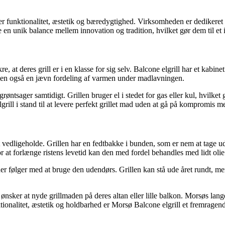
 funktionalitet, æstetik og bæredygtighed. Virksomheden er dedikeret til
 en unik balance mellem innovation og tradition, hvilket gør dem til et id
, at deres grill er i en klasse for sig selv. Balcone elgrill har et kabi
, men også en jævn fordeling af varmen under madlavningen.
røntsager samtidigt. Grillen bruger el i stedet for gas eller kul, hvilket 
ill i stand til at levere perfekt grillet mad uden at gå på kompromis 
at vedligeholde. Grillen har en fedtbakke i bunden, som er nem at tage
or at forlænge ristens levetid kan den med fordel behandles med lidt olie
er følger med at bruge den udendørs. Grillen kan stå ude året rundt, men
nsker at nyde grillmaden på deres altan eller lille balkon. Morsøs lange
onalitet, æstetik og holdbarhed er Morsø Balcone elgrill et fremragend