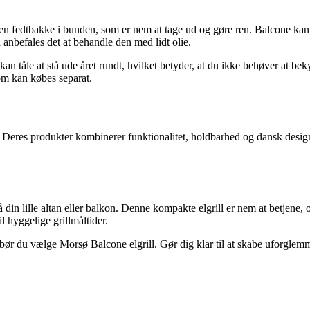
 en fedtbakke i bunden, som er nem at tage ud og gøre ren. Balcone ka
d anbefales det at behandle den med lidt olie.
n tåle at stå ude året rundt, hvilket betyder, at du ikke behøver at bekym
som kan købes separat.
. Deres produkter kombinerer funktionalitet, holdbarhed og dansk design
 på din lille altan eller balkon. Denne kompakte elgrill er nem at betje
il hyggelige grillmåltider.
ør du vælge Morsø Balcone elgrill. Gør dig klar til at skabe uforglemme