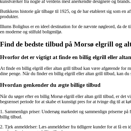
kunstværker fra nogle af verdens mest anerkendte designere og brands.
Butikkens historie går tilbage til 1925, og de har etableret sig som en 
produkter.
Illums Bolighus er en ideel destination for de nævnte nøgleord, da de til
en moderne og stilfuld boligmiljø.
Find de bedste tilbud på Morsø elgrill og alt
Hvorfor det er vigtigt at finde en billig elgrill eller altan
At finde en billig elgrill eller altan grill tilbud kan være afgørende fo
dine penge. Når du finder en billig elgrill eller altan grill tilbud, kan 
Hvordan genkender du ægte billige tilbud
Når du søger efter en billig Morsø elgrill eller altan grill tilbud, er d
begrænset periode for at skabe et kunstigt pres for at tvinge dig til at k
1. Sammenlign priser: Undersøg markedet og sammenlign priserne på forske
billig tilbud.
2. Tjek anmeldelser: Læs anmeldelser fra tidligere kunder for at få en idé