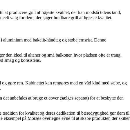
 at producere grill af højeste kvalitet, der kan modstå tidens tand,
eelt valg for dem, der søger holdbare grill af højeste kvalitet.
net i aluminium med bakelit-håndtag og støbejernsrist. Denne
gør den ideel til altaner og små balkoner, hvor pladsen ofte er trang.
med smag og konsistens.
 ud og gøre ren. Kabinettet kan rengøres med en våd klud med sæbe, og
.
 det anbefales at bruge et cover (sælges separat) for at beskytte den
 tradition for kvalitet og deres dedikation til bæredygtighed gør dem til
e eksempel på Morsøs overlegne evne til at skabe produkter, der skiller