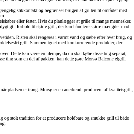
ilgængelig stikkontakt og begrænser brugen af grillen til områder med
em.
selskaber eller fester. Hvis du planlægger at grille til mange mennesker,
ygtigt i forhold til større grill, der kan håndtere større mængder mad
vetiden. Risten skal rengøres i varmt vand og sæbe efter hver brug, og
holdelsesfri grill. Sammenlignet med konkurrerende produkter, der
cover. Dette kan være en ulempe, da du skal købe disse ting separat,
e ting som en del af pakken, kan dette gøre Morsø Balcone elgrill
år pladsen er trang. Morsø er en anerkendt producent af kvalitetsgrill,
og stolt tradition for at producere holdbare og smukke grill til både
ng.