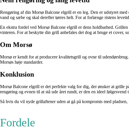
Nem rengøring og lang levetid
Rengøring af din Morsø Balcone elgrill er en leg. Den er udstyret med
vand og sæbe og skal derefter tørres helt. For at forlænge ristens leveti
En ekstra fordel ved Morsø Balcone elgrill er dens holdbarhed. Grillen ka
vinteren. For at beskytte din grill anbefales det dog at bruge et cover, 
Om Morsø
Morsø er kendt for at producere kvalitetsgrill og ovne til udendørsbrug
Morsøs høje standarder.
Konklusion
Morsø Balcone elgrill er det perfekte valg for dig, der ønsker at grille
rengøring og evnen til at stå ude året rundt, er den en ideel følgesvend t
Så hvis du vil nyde grillaftener uden at gå på kompromis med pladsen, b
Fordele