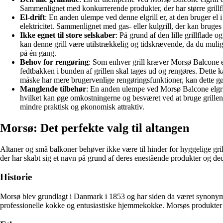
Sammenlignet med konkurrerende produkter, der har større grillfl
El-drift
: En anden ulempe ved denne elgrill er, at den bruger el 
elektricitet. Sammenlignet med gas- eller kulgrill, der kan bruge
Ikke egnet til store selskaber
: På grund af den lille grillflade 
kan denne grill være utilstrækkelig og tidskrævende, da du muligv
på én gang.
Behov for rengøring
: Som enhver grill kræver Morsø Balcone el
fedtbakken i bunden af grillen skal tages ud og rengøres. Dette
måske har mere brugervenlige rengøringsfunktioner, kan dette gør
Manglende tilbehør
: En anden ulempe ved Morsø Balcone elgrill 
hvilket kan øge omkostningerne og besværet ved at bruge grille
mindre praktisk og økonomisk attraktiv.
Morsø: Det perfekte valg til altangen
Altaner og små balkoner behøver ikke være til hinder for hyggelige gril
der har skabt sig et navn på grund af deres enestående produkter og de
Historie
Morsø blev grundlagt i Danmark i 1853 og har siden da været synonym me
professionelle kokke og entusiastiske hjemmekokke. Morsøs produkter er