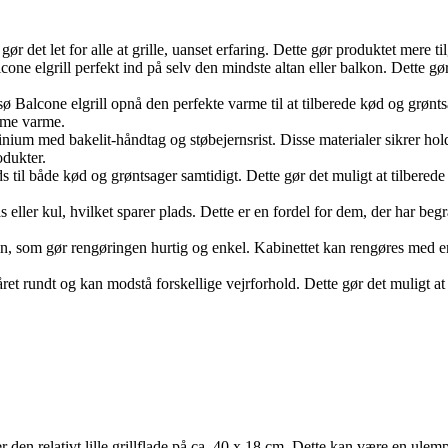
 gør det let for alle at grille, uanset erfaring. Dette gør produktet mere
cone elgrill perfekt ind på selv den mindste altan eller balkon. Dette g
Balcone elgrill opnå den perfekte varme til at tilberede kød og grøntsa
amme varme.
minium med bakelit-håndtag og støbejernsrist. Disse materialer sikrer h
odukter.
ds til både kød og grøntsager samtidigt. Dette gør det muligt at tilbered
as eller kul, hvilket sparer plads. Dette er en fordel for dem, der har be
den, som gør rengøringen hurtig og enkel. Kabinettet kan rengøres med 
ret rundt og kan modstå forskellige vejrforhold. Dette gør det muligt at ny
r den relativt lille grillflade på ca. 40 x 18 cm. Dette kan være en ul