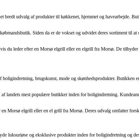
et bredt udvalg af produkter til køkkenet, hjemmet og havearbejde. Butik
 købmandsbutik. Siden da er de vokset og udvidet deres sortiment til at
 du leder efter en Morsø elgrill eller en elgrill fra Morsø. De tilbyder 
g af boligindretning, brugskunst, mode og skønhedsprodukter. Butikken e
 en af landets mest populære butikker inden for boligindretning. Kunde
r en Morsø elgrill eller en el grill fra Morsø. Deres udvalg omfatter for
lbyde luksuriøse og eksklusive produkter inden for boligindretning og de