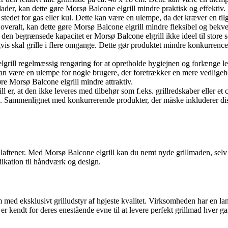
ader, kan dette gøre Morsø Balcone elgrill mindre praktisk og effektiv.
i stedet for gas eller kul. Dette kan være en ulempe, da det kræver en t
s overalt, kan dette gøre Morsø Balcone elgrill mindre fleksibel og bekv
og den begrænsede kapacitet er Morsø Balcone elgrill ikke ideel til store 
is skal grille i flere omgange. Dette gør produktet mindre konkurrenced
grill regelmæssig rengøring for at opretholde hygiejnen og forlænge le
 kan være en ulempe for nogle brugere, der foretrækker en mere vedlige
e Morsø Balcone elgrill mindre attraktiv.
er, at den ikke leveres med tilbehør som f.eks. grillredskaber eller et 
n. Sammenlignet med konkurrerende produkter, der måske inkluderer diss
laftener. Med Morsø Balcone elgrill kan du nemt nyde grillmaden, selv n
dikation til håndværk og design.
d eksklusivt grilludstyr af højeste kvalitet. Virksomheden har en lang 
 kendt for deres enestående evne til at levere perfekt grillmad hver ga