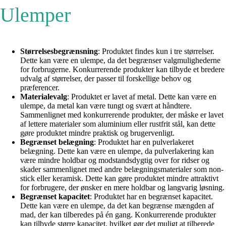
Ulemper
Størrelsesbegrænsning
: Produktet findes kun i tre størrelser.
Dette kan være en ulempe, da det begrænser valgmulighederne
for forbrugerne. Konkurrerende produkter kan tilbyde et bredere
udvalg af størrelser, der passer til forskellige behov og
præferencer.
Materialevalg
: Produktet er lavet af metal. Dette kan være en
ulempe, da metal kan være tungt og svært at håndtere.
Sammenlignet med konkurrerende produkter, der måske er lavet
af lettere materialer som aluminium eller rustfrit stål, kan dette
gøre produktet mindre praktisk og brugervenligt.
Begrænset belægning
: Produktet har en pulverlakeret
belægning. Dette kan være en ulempe, da pulverlakering kan
være mindre holdbar og modstandsdygtig over for ridser og
skader sammenlignet med andre belægningsmaterialer som non-
stick eller keramisk. Dette kan gøre produktet mindre attraktivt
for forbrugere, der ønsker en mere holdbar og langvarig løsning.
Begrænset kapacitet
: Produktet har en begrænset kapacitet.
Dette kan være en ulempe, da det kan begrænse mængden af
mad, der kan tilberedes på én gang. Konkurrerende produkter
kan tilbyde større kapacitet, hvilket gør det muligt at tilberede