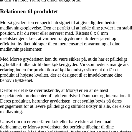
Relationen til produktet
Morsø gryderisten er specielt designet til at give dig den bedste
madlavningsoplevelse. Den er perfekt til at holde dine gryder i en stabil
position, når du rører eller serverer mad. Ristens 8 x 8 mm
metalstænger sikrer, at varmen fra gryderne cirkulerer jævnt og
effektivt, hvilket bidrager til en mere ensartet opvarmning af dine
madlavningselementer.
Med Morsø gryderisten kan du være sikker på, at du har et pålideligt
og holdbart tilbehør til dine køkkengryder. Virksomhedens mange års
erfaring inden for produktion af køkkenudstyr sikrer, at du får et
produkt af højeste kvalitet, der er designet til at imødekomme dine
behov i køkkenet.
Derfor er det ikke overraskende, at Morsø er en af de mest
respekterede producenter af køkkenudstyr i Danmark og internationalt.
Deres produkter, herunder gryderisten, er et synligt bevis på deres
engagement for at levere pålideligt og stilfuldt udstyr til alle, der elsker
madlavning.
Uanset om du er en erfaren kok eller bare elsker at lave mad
derhjemme, er Morsø gryderisten det perfekte tilbehør til dine