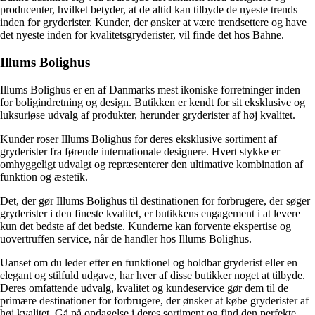
producenter, hvilket betyder, at de altid kan tilbyde de nyeste trends
inden for gryderister. Kunder, der ønsker at være trendsettere og have
det nyeste inden for kvalitetsgryderister, vil finde det hos Bahne.
Illums Bolighus
Illums Bolighus er en af Danmarks mest ikoniske forretninger inden
for boligindretning og design. Butikken er kendt for sit eksklusive og
luksuriøse udvalg af produkter, herunder gryderister af høj kvalitet.
Kunder roser Illums Bolighus for deres eksklusive sortiment af
gryderister fra førende internationale designere. Hvert stykke er
omhyggeligt udvalgt og repræsenterer den ultimative kombination af
funktion og æstetik.
Det, der gør Illums Bolighus til destinationen for forbrugere, der søger
gryderister i den fineste kvalitet, er butikkens engagement i at levere
kun det bedste af det bedste. Kunderne kan forvente ekspertise og
uovertruffen service, når de handler hos Illums Bolighus.
Uanset om du leder efter en funktionel og holdbar gryderist eller en
elegant og stilfuld udgave, har hver af disse butikker noget at tilbyde.
Deres omfattende udvalg, kvalitet og kundeservice gør dem til de
primære destinationer for forbrugere, der ønsker at købe gryderister af
høj kvalitet. Gå på opdagelse i deres sortiment og find den perfekte