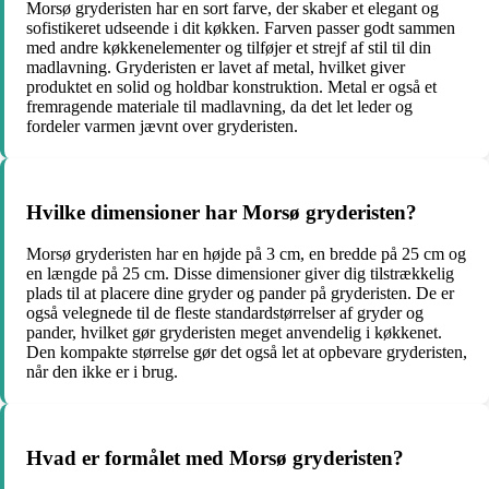
Morsø gryderisten har en sort farve, der skaber et elegant og
sofistikeret udseende i dit køkken. Farven passer godt sammen
med andre køkkenelementer og tilføjer et strejf af stil til din
madlavning. Gryderisten er lavet af metal, hvilket giver
produktet en solid og holdbar konstruktion. Metal er også et
fremragende materiale til madlavning, da det let leder og
fordeler varmen jævnt over gryderisten.
Hvilke dimensioner har Morsø gryderisten?
Morsø gryderisten har en højde på 3 cm, en bredde på 25 cm og
en længde på 25 cm. Disse dimensioner giver dig tilstrækkelig
plads til at placere dine gryder og pander på gryderisten. De er
også velegnede til de fleste standardstørrelser af gryder og
pander, hvilket gør gryderisten meget anvendelig i køkkenet.
Den kompakte størrelse gør det også let at opbevare gryderisten,
når den ikke er i brug.
Hvad er formålet med Morsø gryderisten?