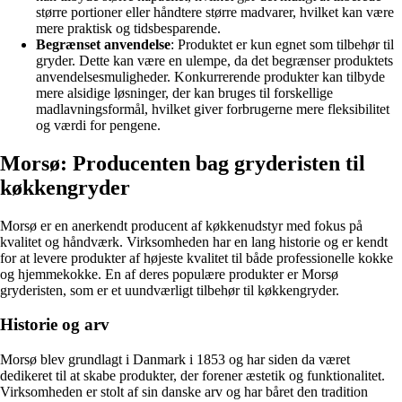
større portioner eller håndtere større madvarer, hvilket kan være
mere praktisk og tidsbesparende.
Begrænset anvendelse
: Produktet er kun egnet som tilbehør til
gryder. Dette kan være en ulempe, da det begrænser produktets
anvendelsesmuligheder. Konkurrerende produkter kan tilbyde
mere alsidige løsninger, der kan bruges til forskellige
madlavningsformål, hvilket giver forbrugerne mere fleksibilitet
og værdi for pengene.
Morsø: Producenten bag gryderisten til
køkkengryder
Morsø er en anerkendt producent af køkkenudstyr med fokus på
kvalitet og håndværk. Virksomheden har en lang historie og er kendt
for at levere produkter af højeste kvalitet til både professionelle kokke
og hjemmekokke. En af deres populære produkter er Morsø
gryderisten, som er et uundværligt tilbehør til køkkengryder.
Historie og arv
Morsø blev grundlagt i Danmark i 1853 og har siden da været
dedikeret til at skabe produkter, der forener æstetik og funktionalitet.
Virksomheden er stolt af sin danske arv og har båret den tradition