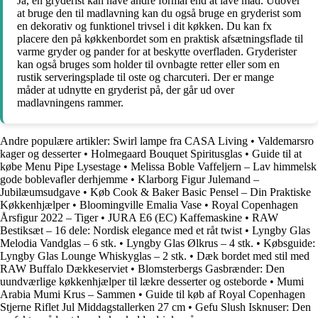
Ja, en gryderist kan have andre formål end at lave mad. Udover
at bruge den til madlavning kan du også bruge en gryderist som
en dekorativ og funktionel trivsel i dit køkken. Du kan fx
placere den på køkkenbordet som en praktisk afsætningsflade til
varme gryder og pander for at beskytte overfladen. Gryderister
kan også bruges som holder til ovnbagte retter eller som en
rustik serveringsplade til oste og charcuteri. Der er mange
måder at udnytte en gryderist på, der går ud over
madlavningens rammer.
Andre populære artikler:
Swirl lampe fra CASA Living
•
Valdemarsro
kager og desserter
•
Holmegaard Bouquet Spiritusglas
•
Guide til at
købe Menu Pipe Lysestage
•
Melissa Boble Vaffeljern – Lav himmelsk
gode boblevafler derhjemme
•
Klarborg Figur Julemand –
Jubilæumsudgave
•
Køb Cook & Baker Basic Pensel – Din Praktiske
Køkkenhjælper
•
Bloomingville Emalia Vase
•
Royal Copenhagen
Årsfigur 2022 – Tiger
•
JURA E6 (EC) Kaffemaskine
•
RAW
Bestiksæt – 16 dele: Nordisk elegance med et råt twist
•
Lyngby Glas
Melodia Vandglas – 6 stk.
•
Lyngby Glas Ølkrus – 4 stk.
•
Købsguide:
Lyngby Glas Lounge Whiskyglas – 2 stk.
•
Dæk bordet med stil med
RAW Buffalo Dækkeserviet
•
Blomsterbergs Gasbrænder: Den
uundværlige køkkenhjælper til lækre desserter og osteborde
•
Mumi
Arabia Mumi Krus – Sammen
•
Guide til køb af Royal Copenhagen
Stjerne Riflet Jul Middagstallerken 27 cm
•
Gefu Slush Isknuser: Den