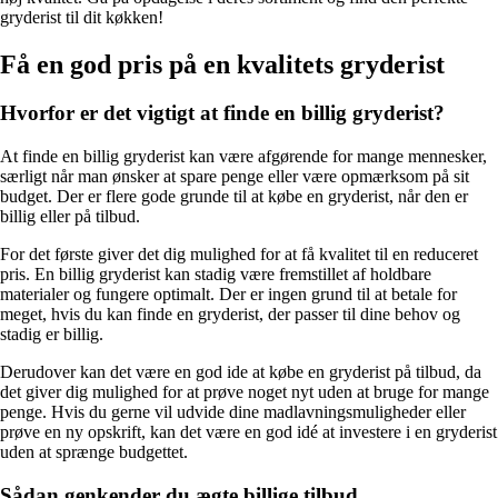
gryderist til dit køkken!
Få en god pris på en kvalitets gryderist
Hvorfor er det vigtigt at finde en billig gryderist?
At finde en billig gryderist kan være afgørende for mange mennesker,
særligt når man ønsker at spare penge eller være opmærksom på sit
budget. Der er flere gode grunde til at købe en gryderist, når den er
billig eller på tilbud.
For det første giver det dig mulighed for at få kvalitet til en reduceret
pris. En billig gryderist kan stadig være fremstillet af holdbare
materialer og fungere optimalt. Der er ingen grund til at betale for
meget, hvis du kan finde en gryderist, der passer til dine behov og
stadig er billig.
Derudover kan det være en god ide at købe en gryderist på tilbud, da
det giver dig mulighed for at prøve noget nyt uden at bruge for mange
penge. Hvis du gerne vil udvide dine madlavningsmuligheder eller
prøve en ny opskrift, kan det være en god idé at investere i en gryderist
uden at sprænge budgettet.
Sådan genkender du ægte billige tilbud