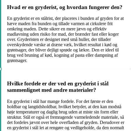
Hvad er en gryderist, og hvordan fungerer den?
En gryderist er en stålrist, der placeres i bunden af gryden for at
hæve maden fra bunden og tillade varmen at cirkulere frit
omkring maden. Dette sikrer en mere jævn og effektiv
madlavning uden risiko for mad, der brænder fast eller koger
over. Gryderisten er designet med små huller, der tillader
overskydende væske at dræne væk, hvilket resultat i kød og
grøntsager, der bliver dejligt sprøde og lækre. Den er ideel til
brug ved bruning af kød, kogning af pasta eller dampning af
grøntsager.
Hvilke fordele er der ved en gryderist i stål
sammenlignet med andre materialer?
En gryderist i stål har mange fordele. For det første er den
holdbar og langtidsholdbar, hvilket betyder, at den kan modstå
høje temperaturer og daglig brug uden at miste sin form eller
struktur. Stål er også et fremragende varmeledende materiale, så
det fordeles jævnt over hele overfladen af gryden. Derudover er
en gryderist i stål let at rengøre og vedligeholde, da den normalt