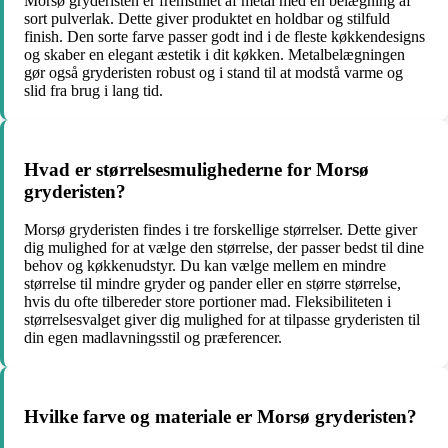
Morsø gryderisten er fremstillet af metal med en belægning af
sort pulverlak. Dette giver produktet en holdbar og stilfuld
finish. Den sorte farve passer godt ind i de fleste køkkendesigns
og skaber en elegant æstetik i dit køkken. Metalbelægningen
gør også gryderisten robust og i stand til at modstå varme og
slid fra brug i lang tid.
Hvad er størrelsesmulighederne for Morsø
gryderisten?
Morsø gryderisten findes i tre forskellige størrelser. Dette giver
dig mulighed for at vælge den størrelse, der passer bedst til dine
behov og køkkenudstyr. Du kan vælge mellem en mindre
størrelse til mindre gryder og pander eller en større størrelse,
hvis du ofte tilbereder store portioner mad. Fleksibiliteten i
størrelsesvalget giver dig mulighed for at tilpasse gryderisten til
din egen madlavningsstil og præferencer.
Hvilke farve og materiale er Morsø gryderisten?