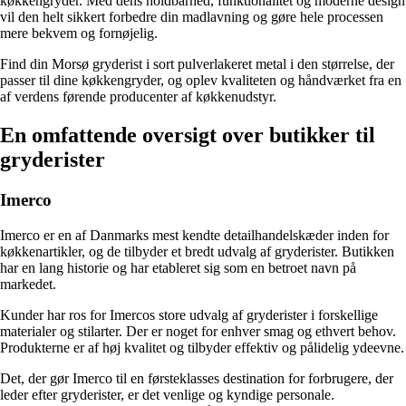
køkkengryder. Med dens holdbarhed, funktionalitet og moderne design
vil den helt sikkert forbedre din madlavning og gøre hele processen
mere bekvem og fornøjelig.
Find din Morsø gryderist i sort pulverlakeret metal i den størrelse, der
passer til dine køkkengryder, og oplev kvaliteten og håndværket fra en
af verdens førende producenter af køkkenudstyr.
En omfattende oversigt over butikker til
gryderister
Imerco
Imerco er en af Danmarks mest kendte detailhandelskæder inden for
køkkenartikler, og de tilbyder et bredt udvalg af gryderister. Butikken
har en lang historie og har etableret sig som en betroet navn på
markedet.
Kunder har ros for Imercos store udvalg af gryderister i forskellige
materialer og stilarter. Der er noget for enhver smag og ethvert behov.
Produkterne er af høj kvalitet og tilbyder effektiv og pålidelig ydeevne.
Det, der gør Imerco til en førsteklasses destination for forbrugere, der
leder efter gryderister, er det venlige og kyndige personale.