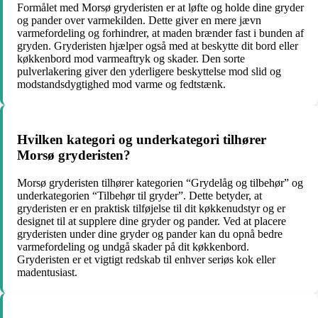
Formålet med Morsø gryderisten er at løfte og holde dine gryder
og pander over varmekilden. Dette giver en mere jævn
varmefordeling og forhindrer, at maden brænder fast i bunden af
gryden. Gryderisten hjælper også med at beskytte dit bord eller
køkkenbord mod varmeaftryk og skader. Den sorte
pulverlakering giver den yderligere beskyttelse mod slid og
modstandsdygtighed mod varme og fedtstænk.
Hvilken kategori og underkategori tilhører
Morsø gryderisten?
Morsø gryderisten tilhører kategorien “Grydelåg og tilbehør” og
underkategorien “Tilbehør til gryder”. Dette betyder, at
gryderisten er en praktisk tilføjelse til dit køkkenudstyr og er
designet til at supplere dine gryder og pander. Ved at placere
gryderisten under dine gryder og pander kan du opnå bedre
varmefordeling og undgå skader på dit køkkenbord.
Gryderisten er et vigtigt redskab til enhver seriøs kok eller
madentusiast.