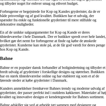
og tilbyder noget for enhver smag og ethvert budget.
Forbrugerne er begejstrede for Kop og Kandes gryderister, da de er
både prisvenlige og af god kvalitet. Butikken har et udvalg, der
spænder fra enkle og funktionelle gryderister til mere stilfulde og
dekorative muligheder.
En af de unikke salgsargumenter for Kop og Kande er deres
tilstedeværelse i hele Danmark. Der er butikker spredt over hele landet,
hvilket gør det nemt for forbrugerne at finde og købe de ønskede
gryderister. Kunderne kan stole på, at de får god værdi for deres penge
hos Kop og Kande.
Bahne
Bahne er en populær dansk forhandler af boligindretning og tilbyder et
bredt udvalg af gryderister i forskellige designs og størrelser. Butikken
har en stærk tilstedeværelse online og har etableret sig som et af de
førende steder at købe gryderister i Danmark.
Kunders anmeldelser fremhæver Bahnes trendy og moderne udvalg af
gryderister, der passer perfekt ind i nutidens køkkener. Materialer af høj
kvalitet og innovative designs er kendetegnende for Bahnes sortiment.
Bahne adskiller sig ved at arbejde tæt sammen med designere og