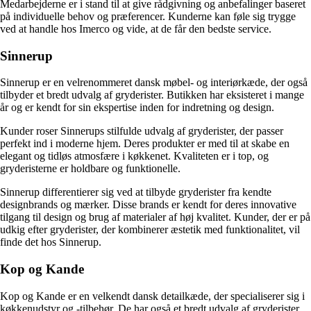
Medarbejderne er i stand til at give rådgivning og anbefalinger baseret
på individuelle behov og præferencer. Kunderne kan føle sig trygge
ved at handle hos Imerco og vide, at de får den bedste service.
Sinnerup
Sinnerup er en velrenommeret dansk møbel- og interiørkæde, der også
tilbyder et bredt udvalg af gryderister. Butikken har eksisteret i mange
år og er kendt for sin ekspertise inden for indretning og design.
Kunder roser Sinnerups stilfulde udvalg af gryderister, der passer
perfekt ind i moderne hjem. Deres produkter er med til at skabe en
elegant og tidløs atmosfære i køkkenet. Kvaliteten er i top, og
gryderisterne er holdbare og funktionelle.
Sinnerup differentierer sig ved at tilbyde gryderister fra kendte
designbrands og mærker. Disse brands er kendt for deres innovative
tilgang til design og brug af materialer af høj kvalitet. Kunder, der er på
udkig efter gryderister, der kombinerer æstetik med funktionalitet, vil
finde det hos Sinnerup.
Kop og Kande
Kop og Kande er en velkendt dansk detailkæde, der specialiserer sig i
køkkenudstyr og -tilbehør. De har også et bredt udvalg af gryderister