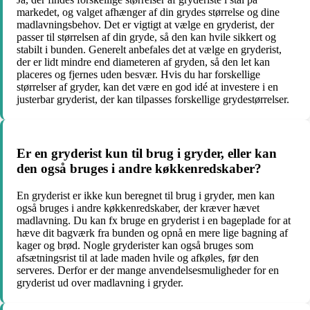
markedet, og valget afhænger af din grydes størrelse og dine
madlavningsbehov. Det er vigtigt at vælge en gryderist, der
passer til størrelsen af din gryde, så den kan hvile sikkert og
stabilt i bunden. Generelt anbefales det at vælge en gryderist,
der er lidt mindre end diameteren af gryden, så den let kan
placeres og fjernes uden besvær. Hvis du har forskellige
størrelser af gryder, kan det være en god idé at investere i en
justerbar gryderist, der kan tilpasses forskellige grydestørrelser.
Er en gryderist kun til brug i gryder, eller kan
den også bruges i andre køkkenredskaber?
En gryderist er ikke kun beregnet til brug i gryder, men kan
også bruges i andre køkkenredskaber, der kræver hævet
madlavning. Du kan fx bruge en gryderist i en bageplade for at
hæve dit bagværk fra bunden og opnå en mere lige bagning af
kager og brød. Nogle gryderister kan også bruges som
afsætningsrist til at lade maden hvile og afkøles, før den
serveres. Derfor er der mange anvendelsesmuligheder for en
gryderist ud over madlavning i gryder.