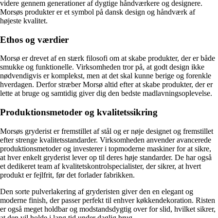
videre gennem generationer af dygtige håndværkere og designere.
Morsøs produkter er et symbol på dansk design og håndværk af
højeste kvalitet.
Ethos og værdier
Morsø er drevet af en stærk filosofi om at skabe produkter, der er både
smukke og funktionelle. Virksomheden tror på, at godt design ikke
nødvendigvis er komplekst, men at det skal kunne berige og forenkle
hverdagen. Derfor stræber Morsø altid efter at skabe produkter, der er
lette at bruge og samtidig giver dig den bedste madlavningsoplevelse.
Produktionsmetoder og kvalitetssikring
Morsøs gryderist er fremstillet af stål og er nøje designet og fremstillet
efter strenge kvalitetsstandarder. Virksomheden anvender avancerede
produktionsmetoder og investerer i topmoderne maskiner for at sikre,
at hver enkelt gryderist lever op til deres høje standarder. De har også
et dedikeret team af kvalitetskontrolspecialister, der sikrer, at hvert
produkt er fejlfrit, før det forlader fabrikken.
Den sorte pulverlakering af gryderisten giver den en elegant og
moderne finish, der passer perfekt til enhver køkkendekoration. Risten
er også meget holdbar og modstandsdygtig over for slid, hvilket sikrer,
at den vil holde i lang tid under daglig brug.