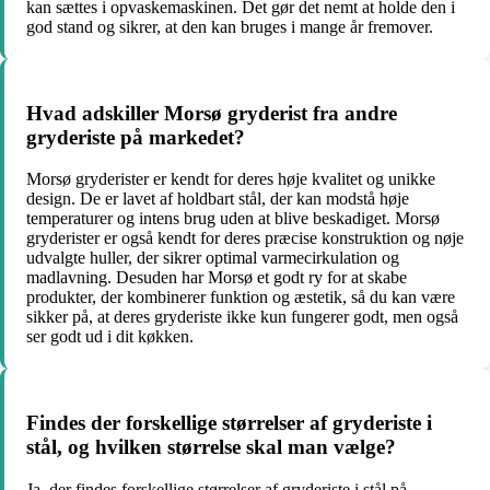
kan sættes i opvaskemaskinen. Det gør det nemt at holde den i
god stand og sikrer, at den kan bruges i mange år fremover.
Hvad adskiller Morsø gryderist fra andre
gryderiste på markedet?
Morsø gryderister er kendt for deres høje kvalitet og unikke
design. De er lavet af holdbart stål, der kan modstå høje
temperaturer og intens brug uden at blive beskadiget. Morsø
gryderister er også kendt for deres præcise konstruktion og nøje
udvalgte huller, der sikrer optimal varmecirkulation og
madlavning. Desuden har Morsø et godt ry for at skabe
produkter, der kombinerer funktion og æstetik, så du kan være
sikker på, at deres gryderiste ikke kun fungerer godt, men også
ser godt ud i dit køkken.
Findes der forskellige størrelser af gryderiste i
stål, og hvilken størrelse skal man vælge?
Ja, der findes forskellige størrelser af gryderiste i stål på