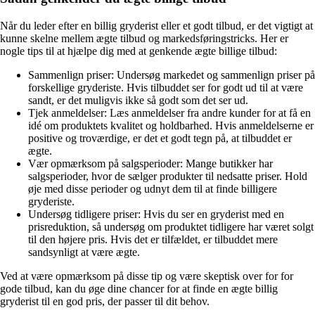
Når du leder efter en billig gryderist eller et godt tilbud, er det vigtigt at
kunne skelne mellem ægte tilbud og markedsføringstricks. Her er
nogle tips til at hjælpe dig med at genkende ægte billige tilbud:
Sammenlign priser: Undersøg markedet og sammenlign priser på
forskellige gryderiste. Hvis tilbuddet ser for godt ud til at være
sandt, er det muligvis ikke så godt som det ser ud.
Tjek anmeldelser: Læs anmeldelser fra andre kunder for at få en
idé om produktets kvalitet og holdbarhed. Hvis anmeldelserne er
positive og troværdige, er det et godt tegn på, at tilbuddet er
ægte.
Vær opmærksom på salgsperioder: Mange butikker har
salgsperioder, hvor de sælger produkter til nedsatte priser. Hold
øje med disse perioder og udnyt dem til at finde billigere
gryderiste.
Undersøg tidligere priser: Hvis du ser en gryderist med en
prisreduktion, så undersøg om produktet tidligere har været solgt
til den højere pris. Hvis det er tilfældet, er tilbuddet mere
sandsynligt at være ægte.
Ved at være opmærksom på disse tip og være skeptisk over for for
gode tilbud, kan du øge dine chancer for at finde en ægte billig
gryderist til en god pris, der passer til dit behov.