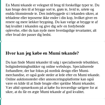
En Mumi tekande er velegnet til brug til forskellige typer te. Du
kan bruge den til at brygge sort te, grøn te, hvid te, urtete og
endda blomstrende te. Den indebyggede si i tekanden sikrer, at
tebladene eller teposerne ikke ender i din kop, hvilket giver en
renere og mere lækker brygning. Du kan vælge at brygge te af
høj kvalitet i tekanden og give dig selv en fordybende
oplevelse, eller du kan nyde mere hverdagslige tevarianter, alt
efter hvad der passer dig bedst.
Hvor kan jeg købe en Mumi tekande?
Du kan finde Mumi tekander til salg i specialiserede tebutikker,
boligindretningbutikker og online webshops. Specialiserede
forhandlere, der har fokus på nordisk design eller Mumi-
merchandise, er også gode steder at lede efter en Mumi tekande.
Online auktionssteder eller annonceringsplatforme kan også
være en kilde til at finde brugte eller sjældne Mumi tekander.
Vær altid opmærksom på at købe fra troværdige sælgere for at
sikre, at du får en ægte Mumi tekande af god kvalitet.