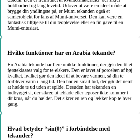
holdbarhed og lang levetid. Udover at være en ideel måde at
brygge din yndlingste på, er Mumi tekanden også et
samlerobjekt for fans af Mumi-universet. Den kan være en
fantastisk tilføjelse til din teoplevelse eller en fin gave til en
Mumi-entusiast.
Hvilke funktioner har en Arabia tekande?
En Arabia tekande har flere unikke funktioner, der gør den til et
førsteklasses valg for te-elskere. Den er lavet af porcelæn af høj
kvalitet, hvilket gør den ideel til at bevare varmen, så din te
forbliver varm i lang tid. Den har en smart tud, der gør det nemt
at hælde te ud uden at spilde. Desuden har tekanden en
indbygget si, der sikrer, at teblade eller teposer ikke kommer i
dit krus, når du hælder. Det sikrer en ren og lækker kop te hver
gang.
Hvad betyder “sin(0)” i forbindelse med
tekander?