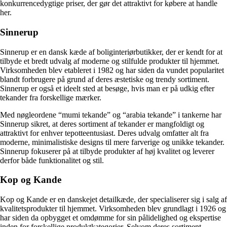
konkurrencedygtige priser, der gør det attraktivt for købere at handle
her.
Sinnerup
Sinnerup er en dansk kæde af boliginteriørbutikker, der er kendt for at
tilbyde et bredt udvalg af moderne og stilfulde produkter til hjemmet.
Virksomheden blev etableret i 1982 og har siden da vundet popularitet
blandt forbrugere på grund af deres æstetiske og trendy sortiment.
Sinnerup er også et ideelt sted at besøge, hvis man er på udkig efter
tekander fra forskellige mærker.
Med nøgleordene “mumi tekande” og “arabia tekande” i tankerne har
Sinnerup sikret, at deres sortiment af tekander er mangfoldigt og
attraktivt for enhver tepotteentusiast. Deres udvalg omfatter alt fra
moderne, minimalistiske designs til mere farverige og unikke tekander.
Sinnerup fokuserer på at tilbyde produkter af høj kvalitet og leverer
derfor både funktionalitet og stil.
Kop og Kande
Kop og Kande er en danskejet detailkæde, der specialiserer sig i salg af
kvalitetsprodukter til hjemmet. Virksomheden blev grundlagt i 1926 og
har siden da opbygget et omdømme for sin pålidelighed og ekspertise
inden for forskellige produktkategorier. Selvom deres sortiment