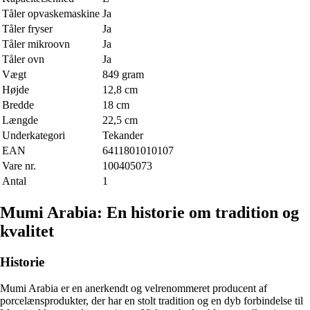
Tåler opvaskemaskine
Ja
Tåler fryser
Ja
Tåler mikroovn
Ja
Tåler ovn
Ja
Vægt
849 gram
Højde
12,8 cm
Bredde
18 cm
Længde
22,5 cm
Underkategori
Tekander
EAN
6411801010107
Vare nr.
100405073
Antal
1
Mumi Arabia: En historie om tradition og
kvalitet
Historie
Mumi Arabia er en anerkendt og velrenommeret producent af
porcelænsprodukter, der har en stolt tradition og en dyb forbindelse til