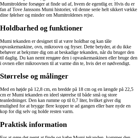
Mumitroldene forsøger at finde ud af, hvem de egentlig er. Hvis du er
fan af Tove Janssons Mumi historier, vil denne serie helt sikkert vække
dine følelser og minder om Mumitroldenes rejse.
Holdbarhed og funktioner
Mumi tekanden er designet til at være holdbar og kan tåle
opvaskemaskine, ovn, mikroovn og fryser. Dette betyder, at du ikke
behøver at bekymre dig om at beskadige tekanden, når du bruger den
til daglig. Du kan nemt rengøre den i opvaskemaskinen eller bruge den
i ovnen eller mikroovnen til at varme din te, hvis det er nødvendigt.
Størrelse og målinger
Med en højde på 12,8 cm, en bredde på 18 cm og en længde på 22,5
cm er Mumi tekanden en ideel størrelse til både små og store
teanledninger. Den kan rumme op til 0,7 liter, hvilket giver dig
mulighed for at brygge flere kopper te ad gangen eller bare nyde en
kop for dig selv og holde resten varm.
Praktisk information
For at gøre det nemt at finde og købe Mumi tekanden, kommer den