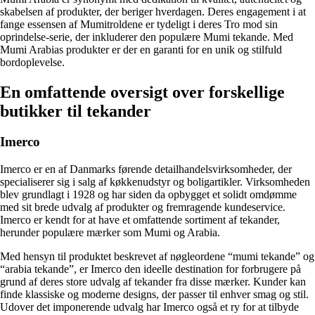
skabelsen af produkter, der beriger hverdagen. Deres engagement i at
fange essensen af Mumitroldene er tydeligt i deres Tro mod sin
oprindelse-serie, der inkluderer den populære Mumi tekande. Med
Mumi Arabias produkter er der en garanti for en unik og stilfuld
bordoplevelse.
En omfattende oversigt over forskellige
butikker til tekander
Imerco
Imerco er en af Danmarks førende detailhandelsvirksomheder, der
specialiserer sig i salg af køkkenudstyr og boligartikler. Virksomheden
blev grundlagt i 1928 og har siden da opbygget et solidt omdømme
med sit brede udvalg af produkter og fremragende kundeservice.
Imerco er kendt for at have et omfattende sortiment af tekander,
herunder populære mærker som Mumi og Arabia.
Med hensyn til produktet beskrevet af nøgleordene “mumi tekande” og
“arabia tekande”, er Imerco den ideelle destination for forbrugere på
grund af deres store udvalg af tekander fra disse mærker. Kunder kan
finde klassiske og moderne designs, der passer til enhver smag og stil.
Udover det imponerende udvalg har Imerco også et ry for at tilbyde