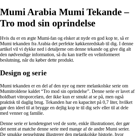
Mumi Arabia Mumi Tekande –
Tro mod sin oprindelse
Hvis du er en ægte Mumi-fan og elsker at nyde en god kop te, så er
Mumi tekanden fra Arabia det perfekte køkkenredskab til dig. I denne
artikel vil vi dykke ned i detaljerne om denne tekande og give dig alt
den nødvendige information, så du kan træffe en velinformeret
beslutning, når du køber dette produkt.
Design og serie
Mumi tekanden er en del af den nye og mere melankolske serie om
Mumitroldene kaldet “Tro mod sin oprindelse”. Denne serie er lavet af
holdbart vitroporcelæn, der ikke kun er smukt at se på, men også
praktisk til daglig brug. Tekanden har en kapacitet på 0,7 liter, hvilket
gør den ideel til at brygge en dejlig kop te til dig selv eller til at dele
med venner og familie.
Denne serie er kendetegnet ved de sorte, enkle illustrationer, der gør
det nemt at matche denne serie med mange af de andre Mumi serier.
De smukke penselstrøg illustrerer den melankolske historie, hvor