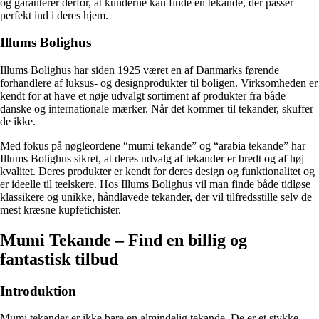
og garanterer derfor, at kunderne kan finde en tekande, der passer
perfekt ind i deres hjem.
Illums Bolighus
Illums Bolighus har siden 1925 været en af Danmarks førende
forhandlere af luksus- og designprodukter til boligen. Virksomheden er
kendt for at have et nøje udvalgt sortiment af produkter fra både
danske og internationale mærker. Når det kommer til tekander, skuffer
de ikke.
Med fokus på nøgleordene “mumi tekande” og “arabia tekande” har
Illums Bolighus sikret, at deres udvalg af tekander er bredt og af høj
kvalitet. Deres produkter er kendt for deres design og funktionalitet og
er ideelle til teelskere. Hos Illums Bolighus vil man finde både tidløse
klassikere og unikke, håndlavede tekander, der vil tilfredsstille selv de
mest kræsne kupfetichister.
Mumi Tekande – Find en billig og
fantastisk tilbud
Introduktion
Mumi tekander er ikke bare en almindelig tekande. De er et stykke