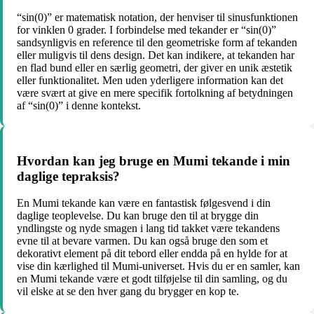
“sin(0)” er matematisk notation, der henviser til sinusfunktionen
for vinklen 0 grader. I forbindelse med tekander er “sin(0)”
sandsynligvis en reference til den geometriske form af tekanden
eller muligvis til dens design. Det kan indikere, at tekanden har
en flad bund eller en særlig geometri, der giver en unik æstetik
eller funktionalitet. Men uden yderligere information kan det
være svært at give en mere specifik fortolkning af betydningen
af “sin(0)” i denne kontekst.
Hvordan kan jeg bruge en Mumi tekande i min
daglige tepraksis?
En Mumi tekande kan være en fantastisk følgesvend i din
daglige teoplevelse. Du kan bruge den til at brygge din
yndlingste og nyde smagen i lang tid takket være tekandens
evne til at bevare varmen. Du kan også bruge den som et
dekorativt element på dit tebord eller endda på en hylde for at
vise din kærlighed til Mumi-universet. Hvis du er en samler, kan
en Mumi tekande være et godt tilføjelse til din samling, og du
vil elske at se den hver gang du brygger en kop te.