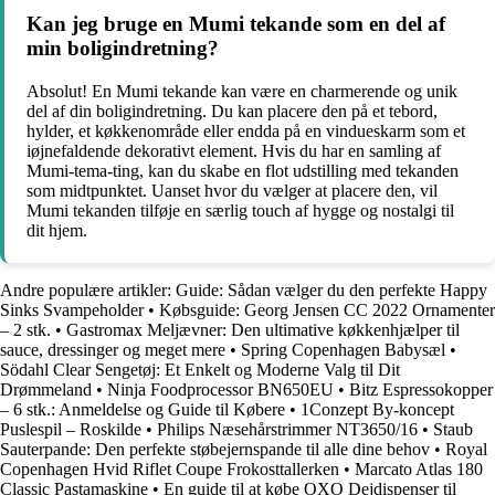
Kan jeg bruge en Mumi tekande som en del af
min boligindretning?
Absolut! En Mumi tekande kan være en charmerende og unik
del af din boligindretning. Du kan placere den på et tebord,
hylder, et køkkenområde eller endda på en vindueskarm som et
iøjnefaldende dekorativt element. Hvis du har en samling af
Mumi-tema-ting, kan du skabe en flot udstilling med tekanden
som midtpunktet. Uanset hvor du vælger at placere den, vil
Mumi tekanden tilføje en særlig touch af hygge og nostalgi til
dit hjem.
Andre populære artikler:
Guide: Sådan vælger du den perfekte Happy
Sinks Svampeholder
•
Købsguide: Georg Jensen CC 2022 Ornamenter
– 2 stk.
•
Gastromax Meljævner: Den ultimative køkkenhjælper til
sauce, dressinger og meget mere
•
Spring Copenhagen Babysæl
•
Södahl Clear Sengetøj: Et Enkelt og Moderne Valg til Dit
Drømmeland
•
Ninja Foodprocessor BN650EU
•
Bitz Espressokopper
– 6 stk.: Anmeldelse og Guide til Købere
•
1Conzept By-koncept
Puslespil – Roskilde
•
Philips Næsehårstrimmer NT3650/16
•
Staub
Sauterpande: Den perfekte støbejernspande til alle dine behov
•
Royal
Copenhagen Hvid Riflet Coupe Frokosttallerken
•
Marcato Atlas 180
Classic Pastamaskine
•
En guide til at købe OXO Dejdispenser til