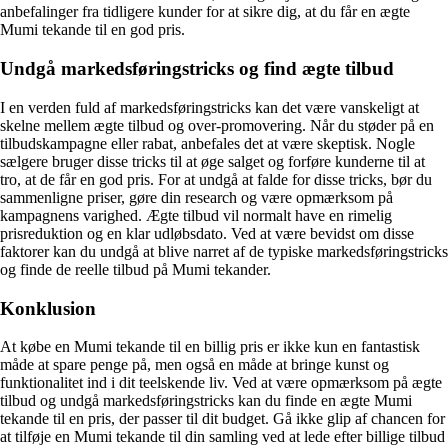
anbefalinger fra tidligere kunder for at sikre dig, at du får en ægte
Mumi tekande til en god pris.
Undgå markedsføringstricks og find ægte tilbud
I en verden fuld af markedsføringstricks kan det være vanskeligt at
skelne mellem ægte tilbud og over-promovering. Når du støder på en
tilbudskampagne eller rabat, anbefales det at være skeptisk. Nogle
sælgere bruger disse tricks til at øge salget og forføre kunderne til at
tro, at de får en god pris. For at undgå at falde for disse tricks, bør du
sammenligne priser, gøre din research og være opmærksom på
kampagnens varighed. Ægte tilbud vil normalt have en rimelig
prisreduktion og en klar udløbsdato. Ved at være bevidst om disse
faktorer kan du undgå at blive narret af de typiske markedsføringstricks
og finde de reelle tilbud på Mumi tekander.
Konklusion
At købe en Mumi tekande til en billig pris er ikke kun en fantastisk
måde at spare penge på, men også en måde at bringe kunst og
funktionalitet ind i dit teelskende liv. Ved at være opmærksom på ægte
tilbud og undgå markedsføringstricks kan du finde en ægte Mumi
tekande til en pris, der passer til dit budget. Gå ikke glip af chancen for
at tilføje en Mumi tekande til din samling ved at lede efter billige tilbud