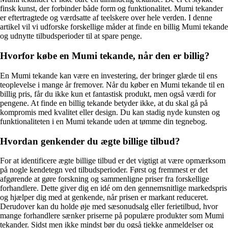
finsk kunst, der forbinder både form og funktionalitet. Mumi tekander
er eftertragtede og værdsatte af teelskere over hele verden. I denne
artikel vil vi udforske forskellige måder at finde en billig Mumi tekande
og udnytte tilbudsperioder til at spare penge.
Hvorfor købe en Mumi tekande, når den er billig?
En Mumi tekande kan være en investering, der bringer glæde til ens
teoplevelse i mange år fremover. Når du køber en Mumi tekande til en
billig pris, får du ikke kun et fantastisk produkt, men også værdi for
pengene. At finde en billig tekande betyder ikke, at du skal gå på
kompromis med kvalitet eller design. Du kan stadig nyde kunsten og
funktionaliteten i en Mumi tekande uden at tømme din tegnebog.
Hvordan genkender du ægte billige tilbud?
For at identificere ægte billige tilbud er det vigtigt at være opmærksom
på nogle kendetegn ved tilbudsperioder. Først og fremmest er det
afgørende at gøre forskning og sammenligne priser fra forskellige
forhandlere. Dette giver dig en idé om den gennemsnitlige markedspris
og hjælper dig med at genkende, når prisen er markant reduceret.
Derudover kan du holde øje med sæsonudsalg eller ferietilbud, hvor
mange forhandlere sænker priserne på populære produkter som Mumi
tekander. Sidst men ikke mindst bør du også tjekke anmeldelser og