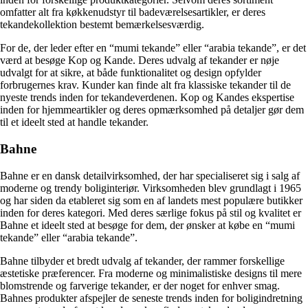
omfatter alt fra køkkenudstyr til badeværelsesartikler, er deres
tekandekollektion bestemt bemærkelsesværdig.
For de, der leder efter en “mumi tekande” eller “arabia tekande”, er det
værd at besøge Kop og Kande. Deres udvalg af tekander er nøje
udvalgt for at sikre, at både funktionalitet og design opfylder
forbrugernes krav. Kunder kan finde alt fra klassiske tekander til de
nyeste trends inden for tekandeverdenen. Kop og Kandes ekspertise
inden for hjemmeartikler og deres opmærksomhed på detaljer gør dem
til et ideelt sted at handle tekander.
Bahne
Bahne er en dansk detailvirksomhed, der har specialiseret sig i salg af
moderne og trendy boliginteriør. Virksomheden blev grundlagt i 1965
og har siden da etableret sig som en af landets mest populære butikker
inden for deres kategori. Med deres særlige fokus på stil og kvalitet er
Bahne et ideelt sted at besøge for dem, der ønsker at købe en “mumi
tekande” eller “arabia tekande”.
Bahne tilbyder et bredt udvalg af tekander, der rammer forskellige
æstetiske præferencer. Fra moderne og minimalistiske designs til mere
blomstrende og farverige tekander, er der noget for enhver smag.
Bahnes produkter afspejler de seneste trends inden for boligindretning