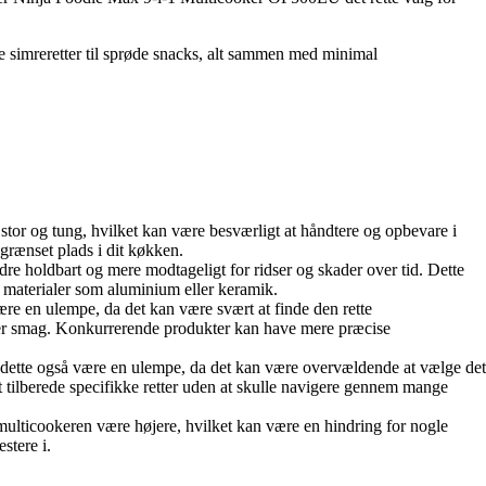
e simreretter til sprøde snacks, alt sammen med minimal
stor og tung, hvilket kan være besværligt at håndtere og opbevare i
rænset plads i dit køkken.
indre holdbart og mere modtageligt for ridser og skader over tid. Dette
 materialer som aluminium eller keramik.
ære en ulempe, da det kan være svært at finde den rette
r eller smag. Konkurrerende produkter kan have mere præcise
an dette også være en ulempe, da det kan være overvældende at vælge det
 tilberede specifikke retter uden at skulle navigere gennem mange
 multicookeren være højere, hvilket kan være en hindring for nogle
stere i.