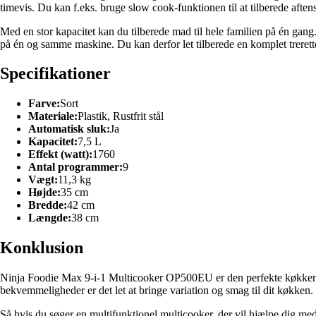
timevis. Du kan f.eks. bruge slow cook-funktionen til at tilberede aften
Med en stor kapacitet kan du tilberede mad til hele familien på én ga
på én og samme maskine. Du kan derfor let tilberede en komplet trere
Specifikationer
Farve:
Sort
Materiale:
Plastik, Rustfrit stål
Automatisk sluk:
Ja
Kapacitet:
7,5 L
Effekt (watt):
1760
Antal programmer:
9
Vægt:
11,3 kg
Højde:
35 cm
Bredde:
42 cm
Længde:
38 cm
Konklusion
Ninja Foodie Max 9-i-1 Multicooker OP500EU er den perfekte køkkenmask
bekvemmeligheder er det let at bringe variation og smag til dit køkken.
Så hvis du søger en multifunktionel multicooker, der vil hjælpe dig m