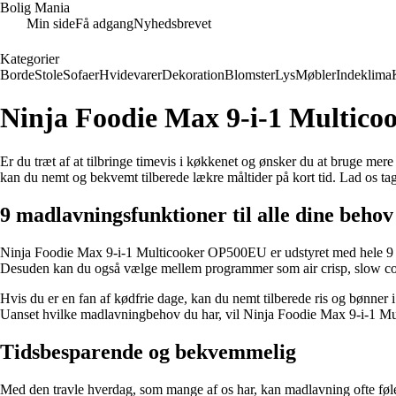
Bolig Mania
Min side
Få adgang
Nyhedsbrevet
Kategorier
Borde
Stole
Sofaer
Hvidevarer
Dekoration
Blomster
Lys
Møbler
Indeklima
Ninja Foodie Max 9-i-1 Multic
Er du træt af at tilbringe timevis i køkkenet og ønsker du at bruge 
kan du nemt og bekvemt tilberede lækre måltider på kort tid. Lad os tag
9 madlavningsfunktioner til alle dine behov
Ninja Foodie Max 9-i-1 Multicooker OP500EU er udstyret med hele 9 fo
Desuden kan du også vælge mellem programmer som air crisp, slow cook,
Hvis du er en fan af kødfrie dage, kan du nemt tilberede ris og bønner i
Uanset hvilke madlavningbehov du har, vil Ninja Foodie Max 9-i-1 
Tidsbesparende og bekvemmelig
Med den travle hverdag, som mange af os har, kan madlavning ofte føl