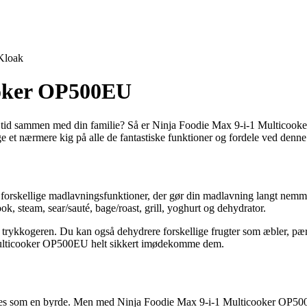
Kloak
ooker OP500EU
mere tid sammen med din familie? Så er Ninja Foodie Max 9-i-1 Multico
e et nærmere kig på alle de fantastiske funktioner og fordele ved denne
rskellige madlavningsfunktioner, der gør din madlavning langt nemmere
 steam, sear/sauté, bage/roast, grill, yoghurt og dehydrator.
 trykkogeren. Du kan også dehydrere forskellige frugter som æbler, pærer
Multicooker OP500EU helt sikkert imødekomme dem.
es som en byrde. Men med Ninja Foodie Max 9-i-1 Multicooker OP500EU k