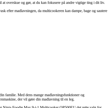
at overskue og gør, at du kan fokusere på andre vigtige ting i dit liv.
pvask efter madlavningen, da multicookeren kan dampe, bage og sautere
l din familie. Med dens mange madlavningsfunktioner og
nmaskine, der vil gøre din madlavning til en leg.
 er Ninja Foodie Max 9-i-1 Multicooker OP500EU det rette valg for