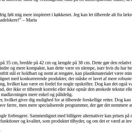
ølt mig mere inspireret i køkkenet. Jeg kan let tilberede alt fra lækr
madelskere!” – Maria
 på 35 cm, bredde på 42 cm og længde på 38 cm. Dette gør den relativt 
dre og mere kompakte, kan dette være en ulempe, især hvis du har beg
 rustfrit stål er holdbart og nemt at rengøre, kan plastikmaterialet være m
ignet med konkurrerende produkter, der måske er lavet af mere robuste
ing, hvilket kan være en fordel for nogle opskrifter. Dog kan det også v
i mad, der ikke er tilberedt korrekt eller ikke opnår den ønskede tekstu
ør madlavningen mere enkel og pålidelig.
, hvilket giver dig mulighed for at tilberede forskellige retter. Dog k
have færre, men mere specialiserede programmer, der gør det nemmere at
nogle forbrugere. Sammenlignet med billigere alternativer kan prisen på
 funktioner og kvalitet, som produktet tilbyder, og om det er værd at inve