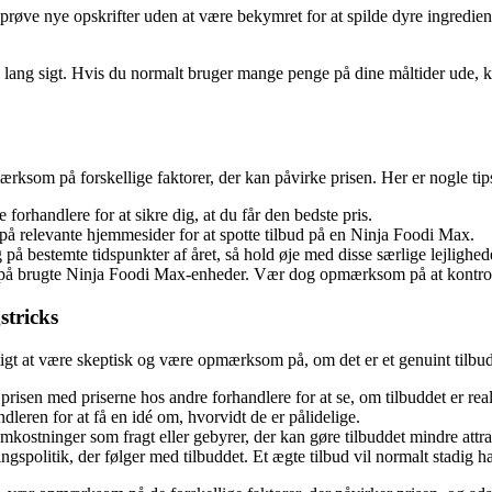
 prøve nye opskrifter uden at være bekymret for at spilde dyre ingred
 lang sigt. Hvis du normalt bruger mange penge på dine måltider ude, k
ærksom på forskellige faktorer, der kan påvirke prisen. Her er nogle tips
 forhandlere for at sikre dig, at du får den bedste pris.
 på relevante hjemmesider for at spotte tilbud på en Ninja Foodi Max.
bestemte tidspunkter af året, så hold øje med disse særlige lejlighed
 på brugte Ninja Foodi Max-enheder. Vær dog opmærksom på at kontrolle
stricks
gtigt at være skeptisk og være opmærksom på, om det er et genuint tilbud e
risen med priserne hos andre forhandlere for at se, om tilbuddet er reali
eren for at få en idé om, hvorvidt de er pålidelige.
kostninger som fragt eller gebyrer, der kan gøre tilbuddet mindre attra
ngspolitik, der følger med tilbuddet. Et ægte tilbud vil normalt stadig h