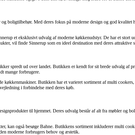
er og boligtilbehør. Med deres fokus på moderne design og god kvalitet 
nnerup et eksklusivt udvalg af moderne køkkenudstyr. De har et stort 
kter, vil finde Sinnerup som en ideel destination med deres attraktive s
 spredt ud over landet. Butikken er kendt for sit brede udvalg af pro
ndt mange forbrugere.
køkkenmaskiner. Butikken har et varieret sortiment af multi cookers
e vejledning i forbindelse med deres køb.
ignprodukter til hjemmet. Deres udvalg består af alt fra møbler og boli
dukter, kan også besøge Bahne. Butikkens sortiment inkluderer multi c
l den moderne forbrugers behov og æstetik.