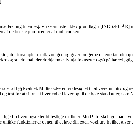
t
rt madlavning til en leg. Virksomheden blev grundlagt i [INDSÆT ÅR] m
n af de bedste producenter af multicookere.
ukter, der forsimpler madlavningen og giver brugerne en enestående ople
lækre og sunde måltider derhjemme. Ninja fokuserer også på bæredygtighe
ialer af høj kvalitet. Multicookeren er designet til at være intuitiv og 
 test for at sikre, at hver enhed lever op til de høje standarder, som N
 lige fra hverdagsretter til festlige måltider. Med 9 forskellige madlav
f de unikke funktioner er evnen til at lave din egen yoghurt, hvilket giv