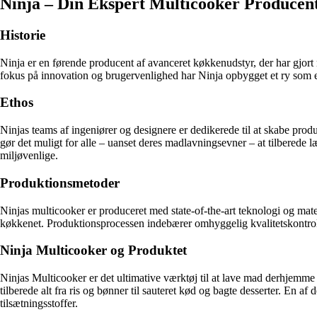
Ninja – Din Ekspert Multicooker Producen
Historie
Ninja er en førende producent af avanceret køkkenudstyr, der har gjo
fokus på innovation og brugervenlighed har Ninja opbygget et ry som e
Ethos
Ninjas teams af ingeniører og designere er dedikerede til at skabe prod
gør det muligt for alle – uanset deres madlavningsevner – at tilberede 
miljøvenlige.
Produktionsmetoder
Ninjas multicooker er produceret med state-of-the-art teknologi og mater
køkkenet. Produktionsprocessen indebærer omhyggelig kvalitetskontrol og
Ninja Multicooker og Produktet
Ninjas Multicooker er det ultimative værktøj til at lave mad derhjemme –
tilberede alt fra ris og bønner til sauteret kød og bagte desserter. En a
tilsætningsstoffer.