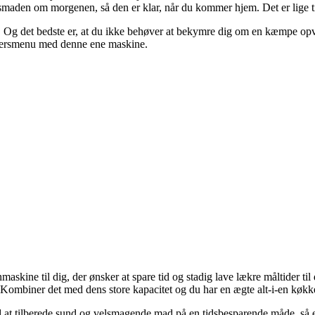
smaden om morgenen, så den er klar, når du kommer hjem. Det er lige til 
ng. Og det bedste er, at du ikke behøver at bekymre dig om en kæmpe o
ttersmenu med denne ene maskine.
ine til dig, der ønsker at spare tid og stadig lave lækre måltider ti
 Kombiner det med dens store kapacitet og du har en ægte alt-i-en køkke
ed at tilberede sund og velsmagende mad på en tidsbesparende måde, så