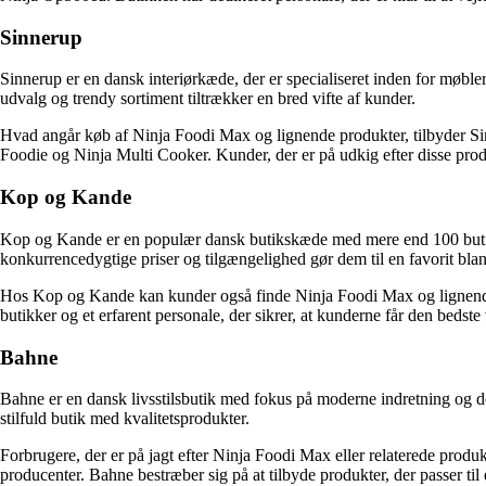
Sinnerup
Sinnerup er en dansk interiørkæde, der er specialiseret inden for møbl
udvalg og trendy sortiment tiltrækker en bred vifte af kunder.
Hvad angår køb af Ninja Foodi Max og lignende produkter, tilbyder Si
Foodie og Ninja Multi Cooker. Kunder, der er på udkig efter disse produ
Kop og Kande
Kop og Kande er en populær dansk butikskæde med mere end 100 butikker
konkurrencedygtige priser og tilgængelighed gør dem til en favorit bla
Hos Kop og Kande kan kunder også finde Ninja Foodi Max og lignende 
butikker og et erfarent personale, der sikrer, at kunderne får den bedst
Bahne
Bahne er en dansk livsstilsbutik med fokus på moderne indretning og des
stilfuld butik med kvalitetsprodukter.
Forbrugere, der er på jagt efter Ninja Foodi Max eller relaterede pro
producenter. Bahne bestræber sig på at tilbyde produkter, der passer ti