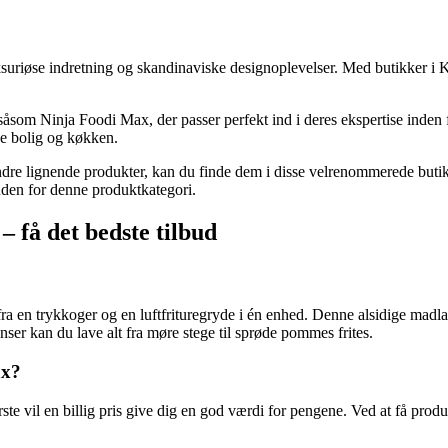
luksuriøse indretning og skandinaviske designoplevelser. Med butikker 
såsom Ninja Foodi Max, der passer perfekt ind i deres ekspertise inde
de bolig og køkken.
dre lignende produkter, kan du finde dem i disse velrenommerede butikk
inden for denne produktkategori.
– få det bedste tilbud
en trykkoger og en luftfrituregryde i én enhed. Denne alsidige madlavni
nser kan du lave alt fra møre stege til sprøde pommes frites.
ax?
rste vil en billig pris give dig en god værdi for pengene. Ved at få produ