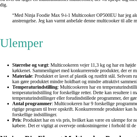
dig.
“Med Ninja Foodie Max 9-i-1 Multicooker OP500EU har jeg aldrig f
anstrengelse. Jeg kan varmt anbefale denne multicooker til alle 
Ulemper
Størrelse og vægt
: Multicookeren vejer 11,3 kg og har en højde
køkkenet. Sammenlignet med konkurrerende produkter, der er min
Materiale
: Produktet er lavet af plastik og rustfrit stål. Selvom
kan gøre produktet mindre holdbart og mindre attraktivt sammenl
Temperaturindstilling
: Multicookeren har en temperaturindstill
temperaturindstilling for forskellige retter. Dette kan resultere 
temperaturindstillinger eller forudindstillede programmer, der g
Antal programmer
: Multicookeren har 9 forskellige programmer
rigtige program til hver opskrift. Konkurrerende produkter kan 
forskellige indstillinger.
Pris
: Produktet har en vis pris, hvilket kan være en ulempe for 
købere. Det er vigtigt at overveje omkostningerne i forhold til de