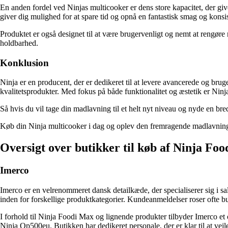
En anden fordel ved Ninjas multicooker er dens store kapacitet, der gi
giver dig mulighed for at spare tid og opnå en fantastisk smag og konsist
Produktet er også designet til at være brugervenligt og nemt at rengøre 
holdbarhed.
Konklusion
Ninja er en producent, der er dedikeret til at levere avancerede og br
kvalitetsprodukter. Med fokus på både funktionalitet og æstetik er Ninj
Så hvis du vil tage din madlavning til et helt nyt niveau og nyde en bred 
Køb din Ninja multicooker i dag og oplev den fremragende madlavnings
Oversigt over butikker til køb af Ninja Fo
Imerco
Imerco er en velrenommeret dansk detailkæde, der specialiserer sig i s
inden for forskellige produktkategorier. Kundeanmeldelser roser ofte b
I forhold til Ninja Foodi Max og lignende produkter tilbyder Imerco 
Ninja Op500eu. Butikken har dedikeret personale, der er klar til at vej