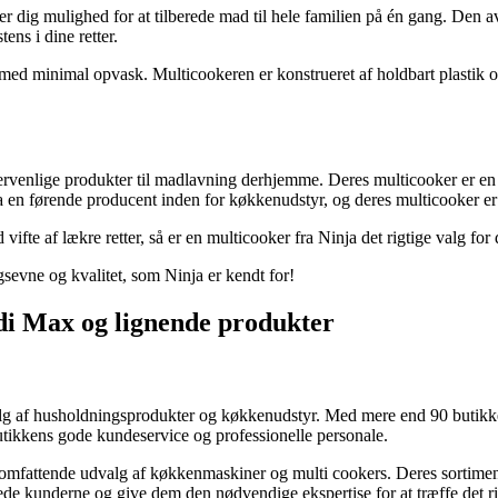
ver dig mulighed for at tilberede mad til hele familien på én gang. Den
ens i dine retter.
med minimal opvask. Multicookeren er konstrueret af holdbart plastik og 
ugervenlige produkter til madlavning derhjemme. Deres multicooker er en
a en førende producent inden for køkkenudstyr, og deres multicooker er 
vifte af lækre retter, så er en multicooker fra Ninja det rigtige valg for 
evne og kvalitet, som Ninja er kendt for!
odi Max og lignende produkter
alg af husholdningsprodukter og køkkenudstyr. Med mere end 90 butikker
utikkens gode kundeservice og professionelle personale.
et omfattende udvalg af køkkenmaskiner og multi cookers. Deres sorti
lede kunderne og give dem den nødvendige ekspertise for at træffe det r