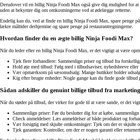
Derudover vil en billig Ninja Foodi Max også give dig mulighed for at
uden at bekymre dig om omkostningerne ved at ødelægge retterne.
Endelig kan du, ved at finde en billig Ninja Foodi Max, spare penge på
lækre måltider derhjemme og spare penge på restaurantregningerne.
Hvordan finder du en ægte billig Ninja Foodi Max?
Når du leder efter en billig Ninja Foodi Max, er det vigtigt at være opm
Tjek flere forhandlere: Sammenlign priser og tilbud fra forskellige
Hold øje med tilbud: Følg med i tilbudsaviser, nyhedsbreve eller
Vær opmærksom på sæsonudsalg: Mange butikker holder udsalg på 
Kig efter brugte enheder: Nogle gange kan du finde gode tilbud
Sådan adskiller du genuint billige tilbud fra marketing
Når du støder på tilbud, der virker for gode til at være sande, er det vi
Sammenlign priser: Før du beslutter dig for at købe, sammenlign p
Check anmeldelser: Læs anmeldelser af både produktet og forhandl
Vær forsigtig med skjulte omkostninger: Tjek om der er skjulte om
Tjek garantien: Kontroller, om der er nogen garanti eller returneri