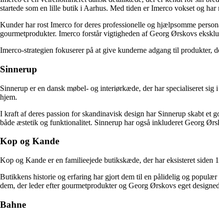
startede som en lille butik i Aarhus. Med tiden er Imerco vokset og har
Kunder har rost Imerco for deres professionelle og hjælpsomme personale
gourmetprodukter. Imerco forstår vigtigheden af Georg Ørskovs eksklus
Imerco-strategien fokuserer på at give kunderne adgang til produkter,
Sinnerup
Sinnerup er en dansk møbel- og interiørkæde, der har specialiseret sig i
hjem.
I kraft af deres passion for skandinavisk design har Sinnerup skabt e
både æstetik og funktionalitet. Sinnerup har også inkluderet Georg Ørsko
Kop og Kande
Kop og Kande er en familieejede butikskæde, der har eksisteret siden 19
Butikkens historie og erfaring har gjort dem til en pålidelig og populæ
dem, der leder efter gourmetprodukter og Georg Ørskovs eget designede
Bahne