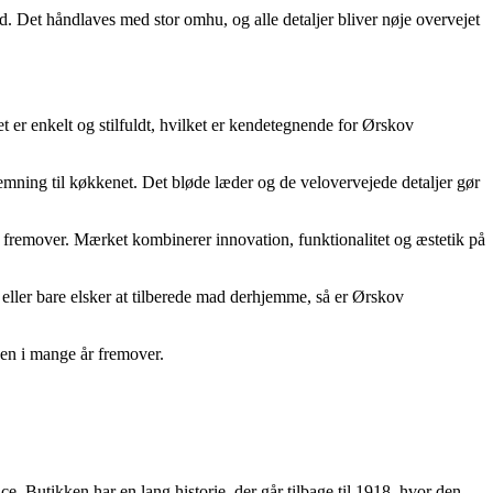
ed. Det håndlaves med stor omhu, og alle detaljer bliver nøje overvejet
er enkelt og stilfuldt, hvilket er kendetegnende for Ørskov
temning til køkkenet. Det bløde læder og de velovervejede detaljer gør
r fremover. Mærket kombinerer innovation, funktionalitet og æstetik på
 eller bare elsker at tilberede mad derhjemme, så er Ørskov
ken i mange år fremover.
e. Butikken har en lang historie, der går tilbage til 1918, hvor den