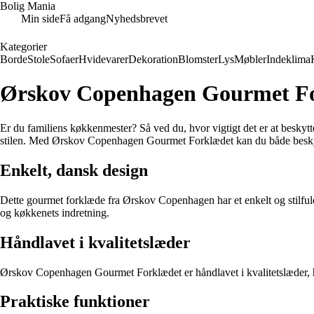
Bolig Mania
Min side
Få adgang
Nyhedsbrevet
Kategorier
Borde
Stole
Sofaer
Hvidevarer
Dekoration
Blomster
Lys
Møbler
Indeklima
Ørskov Copenhagen Gourmet Fork
Er du familiens køkkenmester? Så ved du, hvor vigtigt det er at besky
stilen. Med Ørskov Copenhagen Gourmet Forklædet kan du både beskytt
Enkelt, dansk design
Dette gourmet forklæde fra Ørskov Copenhagen har et enkelt og stilfuldt 
og køkkenets indretning.
Håndlavet i kvalitetslæder
Ørskov Copenhagen Gourmet Forklædet er håndlavet i kvalitetslæder, hvi
Praktiske funktioner