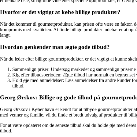
er delikate oste, smagfulde vine eller specielle kødprodukter, er Georg Ø
Hvorfor er det vigtigt at købe billige produkter?
Når det kommer til gourmetprodukter, kan prisen ofte være en faktor, de
kompromis med kvaliteten. At finde billige produkter indebærer at opnå 
langt.
Hvordan genkender man ægte gode tilbud?
Når du leder efter billige gourmetprodukter, er det vigtigt at kunne skel
Sammenlign priser: Undersøg markedet og sammenlign priserne på d
Kig efter tilbudsperioden: Ægte tilbud har normalt en begrænset va
Hold øje med anmeldelser: Læs anmeldelser fra andre kunder for at
tilbud.
Georg Ørskov: Billige og gode tilbud på gourmetpro
Georg Ørskov i København er kendt for at tilbyde gourmetprodukter af høj 
med venner og familie, vil du finde et bredt udvalg af produkter til bil
For at være opdateret om de seneste tilbud skal du holde øje med deres
tilbud.