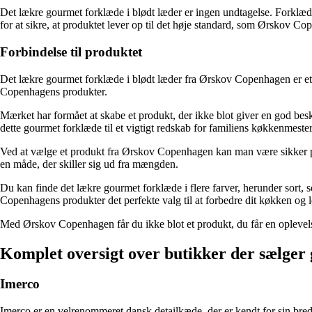
Det lækre gourmet forklæde i blødt læder er ingen undtagelse. Forklædet
for at sikre, at produktet lever op til det høje standard, som Ørskov Co
Forbindelse til produktet
Det lækre gourmet forklæde i blødt læder fra Ørskov Copenhagen er et 
Copenhagens produkter.
Mærket har formået at skabe et produkt, der ikke blot giver en god bes
dette gourmet forklæde til et vigtigt redskab for familiens køkkenmester
Ved at vælge et produkt fra Ørskov Copenhagen kan man være sikker på at
en måde, der skiller sig ud fra mængden.
Du kan finde det lækre gourmet forklæde i flere farver, herunder sort, 
Copenhagens produkter det perfekte valg til at forbedre dit køkken og 
Med Ørskov Copenhagen får du ikke blot et produkt, du får en oplevelse
Komplet oversigt over butikker der sælge
Imerco
Imerco er en velrenommeret dansk detailkæde, der er kendt for sin brede