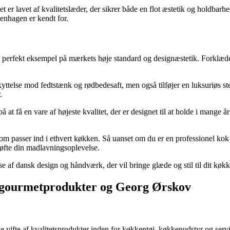
 er lavet af kvalitetslæder, der sikrer både en flot æstetik og holdbarh
penhagen er kendt for.
perfekt eksempel på mærkets høje standard og designæstetik. Forklædet 
kyttelse mod fedtstænk og rødbedesaft, men også tilføjer en luksuriøs s
.
 få en vare af højeste kvalitet, der er designet til at holde i mange å
som passer ind i ethvert køkken. Så uanset om du er en professionel kok
løfte din madlavningsoplevelse.
 af dansk design og håndværk, der vil bringe glæde og stil til dit køk
r gourmetprodukter og Georg Ørskov
 vifte af kvalitetsprodukter inden for køkkentøj, køkkenudstyr og servic