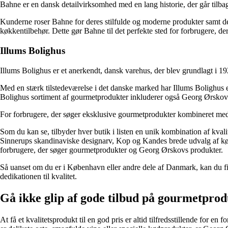
Bahne er en dansk detailvirksomhed med en lang historie, der går tilbage
Kunderne roser Bahne for deres stilfulde og moderne produkter samt der
køkkentilbehør. Dette gør Bahne til det perfekte sted for forbrugere, der
Illums Bolighus
Illums Bolighus er et anerkendt, dansk varehus, der blev grundlagt i 19
Med en stærk tilstedeværelse i det danske marked har Illums Bolighus e
Bolighus sortiment af gourmetprodukter inkluderer også Georg Ørskovs p
For forbrugere, der søger eksklusive gourmetprodukter kombineret med e
Som du kan se, tilbyder hver butik i listen en unik kombination af kval
Sinnerups skandinaviske designarv, Kop og Kandes brede udvalg af køkke
forbrugere, der søger gourmetprodukter og Georg Ørskovs produkter.
Så uanset om du er i København eller andre dele af Danmark, kan du finde
dedikationen til kvalitet.
Gå ikke glip af gode tilbud på gourmetpro
At få et kvalitetsprodukt til en god pris er altid tilfredsstillende f