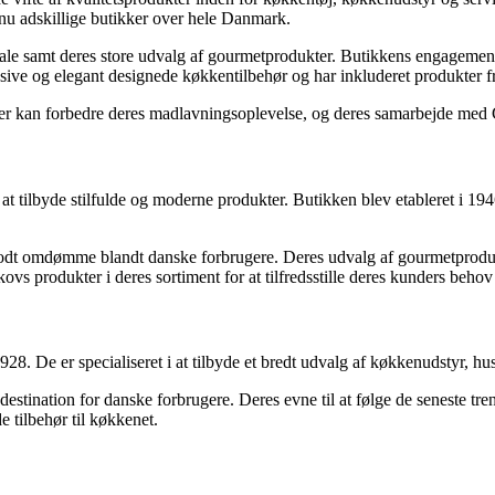
 nu adskillige butikker over hele Danmark.
 samt deres store udvalg af gourmetprodukter. Butikkens engagement i at 
ive og elegant designede køkkentilbehør og har inkluderet produkter fr
 der kan forbedre deres madlavningsoplevelse, og deres samarbejde med 
 at tilbyde stilfulde og moderne produkter. Butikken blev etableret i 194
t godt omdømme blandt danske forbrugere. Deres udvalg af gourmetproduk
vs produkter i deres sortiment for at tilfredsstille deres kunders behov
28. De er specialiseret i at tilbyde et bredt udvalg af køkkenudstyr, hu
r destination for danske forbrugere. Deres evne til at følge de seneste 
 tilbehør til køkkenet.