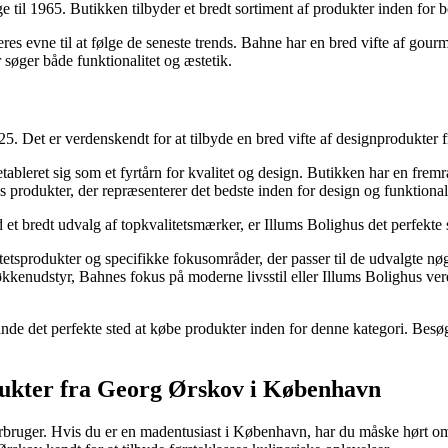
 til 1965. Butikken tilbyder et bredt sortiment af produkter inden for b
es evne til at følge de seneste trends. Bahne har en bred vifte af gou
 søger både funktionalitet og æstetik.
25. Det er verdenskendt for at tilbyde en bred vifte af designprodukter 
tableret sig som et fyrtårn for kvalitet og design. Butikken har en fr
rodukter, der repræsenterer det bedste inden for design og funktionali
t bredt udvalg af topkvalitetsmærker, er Illums Bolighus det perfekte s
itetsprodukter og specifikke fokusområder, der passer til de udvalgte n
nudstyr, Bahnes fokus på moderne livsstil eller Illums Bolighus verden
 det perfekte sted at købe produkter inden for denne kategori. Besøg en 
dukter fra Georg Ørskov i København
or en forbruger. Hvis du er en madentusiast i København, har du måske h