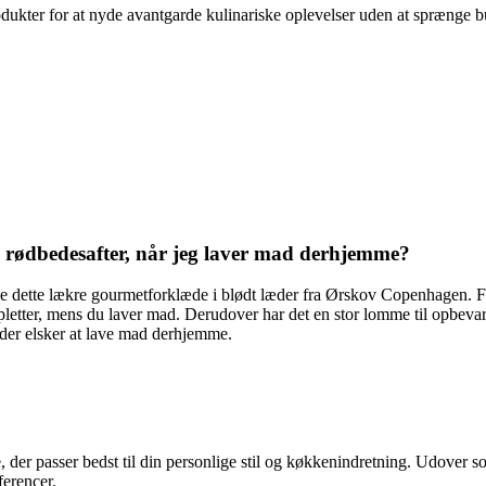
ukter for at nyde avantgarde kulinariske oplevelser uden at sprænge bud
 rødbedesafter, når jeg laver mad derhjemme?
e dette lækre gourmetforklæde i blødt læder fra Ørskov Copenhagen. For
lle pletter, mens du laver mad. Derudover har det en stor lomme til opbe
, der elsker at lave mad derhjemme.
, der passer bedst til din personlige stil og køkkenindretning. Udover s
ferencer.