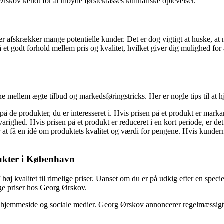
rskov kendt for at tilbyde førsteklasses kulinariske oplevelser.
r afskrækker mange potentielle kunder. Det er dog vigtigt at huske, at n
et godt forhold mellem pris og kvalitet, hvilket giver dig mulighed for
ne mellem ægte tilbud og markedsføringstricks. Her er nogle tips til at h
e produkter, du er interesseret i. Hvis prisen på et produkt er markant
righed. Hvis prisen på et produkt er reduceret i en kort periode, er det
 få en idé om produktets kvalitet og værdi for pengene. Hvis kunderne e
dukter i København
kvalitet til rimelige priser. Uanset om du er på udkig efter en speciel o
lige priser hos Georg Ørskov.
 hjemmeside og sociale medier. Georg Ørskov annoncerer regelmæssigt go