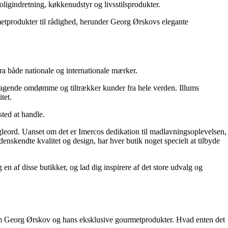
oligindretning, køkkenudstyr og livsstilsprodukter.
rmetprodukter til rådighed, herunder Georg Ørskovs elegante
fra både nationale og internationale mærker.
emragende omdømme og tiltrækker kunder fra hele verden. Illums
tet.
ted at handle.
øgleord. Uanset om det er Imercos dedikation til madlavningsoplevelsen,
skendte kvalitet og design, har hver butik noget specielt at tilbyde
af ​​disse butikker, og lad dig inspirere af det store udvalg og
ørt om Georg Ørskov og hans eksklusive gourmetprodukter. Hvad enten det