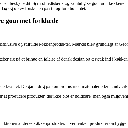
vil beskytte dit tøj mod fedtstænk og samtidig se godt ud i køkkenet. D
g og oplev forskellen på stil og funktionalitet.
e gourmet forklæde
sklusive og stilfulde køkkenprodukter. Mærket blev grundlagt af Georg
æber sig på at bringe en følelse af dansk design og æstetik ind i køkke
 kvalitet. De går aldrig på kompromis med materialer eller håndværk og s
producere produkter, der ikke blot er holdbare, men også miljøvenlige.
ktionen af deres køkkenprodukter. Hvert enkelt produkt er omhyggeligt 