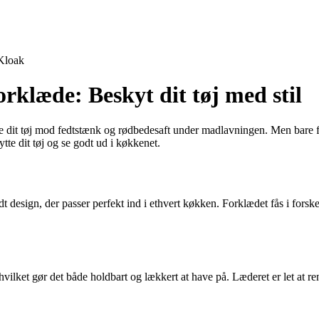
Kloak
læde: Beskyt dit tøj med stil
tte dit tøj mod fedtstænk og rødbedesaft under madlavningen. Men bare 
e dit tøj og se godt ud i køkkenet.
design, der passer perfekt ind i ethvert køkken. Forklædet fås i forskell
lket gør det både holdbart og lækkert at have på. Læderet er let at re