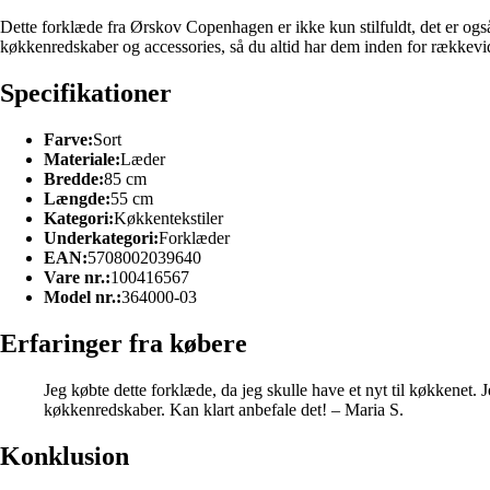
Dette forklæde fra Ørskov Copenhagen er ikke kun stilfuldt, det er også 
køkkenredskaber og accessories, så du altid har dem inden for rækkevi
Specifikationer
Farve:
Sort
Materiale:
Læder
Bredde:
85 cm
Længde:
55 cm
Kategori:
Køkkentekstiler
Underkategori:
Forklæder
EAN:
5708002039640
Vare nr.:
100416567
Model nr.:
364000-03
Erfaringer fra købere
Jeg købte dette forklæde, da jeg skulle have et nyt til køkkenet.
køkkenredskaber. Kan klart anbefale det! – Maria S.
Konklusion