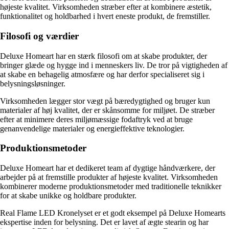
højeste kvalitet. Virksomheden stræber efter at kombinere æstetik,
funktionalitet og holdbarhed i hvert eneste produkt, de fremstiller.
Filosofi og værdier
Deluxe Homeart har en stærk filosofi om at skabe produkter, der
bringer glæde og hygge ind i menneskers liv. De tror på vigtigheden af
at skabe en behagelig atmosfære og har derfor specialiseret sig i
belysningsløsninger.
Virksomheden lægger stor vægt på bæredygtighed og bruger kun
materialer af høj kvalitet, der er skånsomme for miljøet. De stræber
efter at minimere deres miljømæssige fodaftryk ved at bruge
genanvendelige materialer og energieffektive teknologier.
Produktionsmetoder
Deluxe Homeart har et dedikeret team af dygtige håndværkere, der
arbejder på at fremstille produkter af højeste kvalitet. Virksomheden
kombinerer moderne produktionsmetoder med traditionelle teknikker
for at skabe unikke og holdbare produkter.
Real Flame LED Kronelyset er et godt eksempel på Deluxe Homearts
ekspertise inden for belysning. Det er lavet af ægte stearin og har