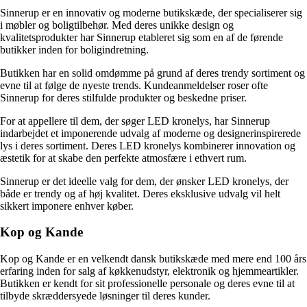
Sinnerup er en innovativ og moderne butikskæde, der specialiserer sig
i møbler og boligtilbehør. Med deres unikke design og
kvalitetsprodukter har Sinnerup etableret sig som en af de førende
butikker inden for boligindretning.
Butikken har en solid omdømme på grund af deres trendy sortiment og
evne til at følge de nyeste trends. Kundeanmeldelser roser ofte
Sinnerup for deres stilfulde produkter og beskedne priser.
For at appellere til dem, der søger LED kronelys, har Sinnerup
indarbejdet et imponerende udvalg af moderne og designerinspirerede
lys i deres sortiment. Deres LED kronelys kombinerer innovation og
æstetik for at skabe den perfekte atmosfære i ethvert rum.
Sinnerup er det ideelle valg for dem, der ønsker LED kronelys, der
både er trendy og af høj kvalitet. Deres eksklusive udvalg vil helt
sikkert imponere enhver køber.
Kop og Kande
Kop og Kande er en velkendt dansk butikskæde med mere end 100 års
erfaring inden for salg af køkkenudstyr, elektronik og hjemmeartikler.
Butikken er kendt for sit professionelle personale og deres evne til at
tilbyde skræddersyede løsninger til deres kunder.