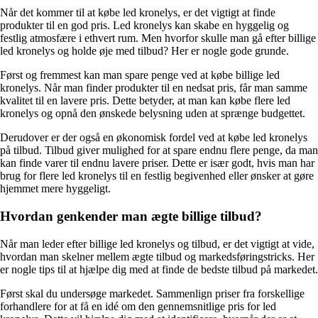
Når det kommer til at købe led kronelys, er det vigtigt at finde
produkter til en god pris. Led kronelys kan skabe en hyggelig og
festlig atmosfære i ethvert rum. Men hvorfor skulle man gå efter billige
led kronelys og holde øje med tilbud? Her er nogle gode grunde.
Først og fremmest kan man spare penge ved at købe billige led
kronelys. Når man finder produkter til en nedsat pris, får man samme
kvalitet til en lavere pris. Dette betyder, at man kan købe flere led
kronelys og opnå den ønskede belysning uden at sprænge budgettet.
Derudover er der også en økonomisk fordel ved at købe led kronelys
på tilbud. Tilbud giver mulighed for at spare endnu flere penge, da man
kan finde varer til endnu lavere priser. Dette er især godt, hvis man har
brug for flere led kronelys til en festlig begivenhed eller ønsker at gøre
hjemmet mere hyggeligt.
Hvordan genkender man ægte billige tilbud?
Når man leder efter billige led kronelys og tilbud, er det vigtigt at vide,
hvordan man skelner mellem ægte tilbud og markedsføringstricks. Her
er nogle tips til at hjælpe dig med at finde de bedste tilbud på markedet.
Først skal du undersøge markedet. Sammenlign priser fra forskellige
forhandlere for at få en idé om den gennemsnitlige pris for led