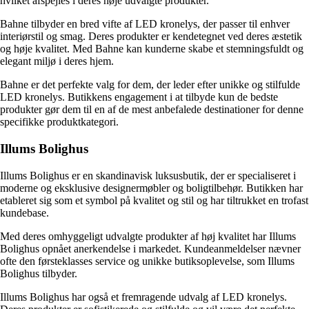
hvilket afspejles i deres nøje udvalgte produkter.
Bahne tilbyder en bred vifte af LED kronelys, der passer til enhver
interiørstil og smag. Deres produkter er kendetegnet ved deres æstetik
og høje kvalitet. Med Bahne kan kunderne skabe et stemningsfuldt og
elegant miljø i deres hjem.
Bahne er det perfekte valg for dem, der leder efter unikke og stilfulde
LED kronelys. Butikkens engagement i at tilbyde kun de bedste
produkter gør dem til en af ​​de mest anbefalede destinationer for denne
specifikke produktkategori.
Illums Bolighus
Illums Bolighus er en skandinavisk luksusbutik, der er specialiseret i
moderne og eksklusive designermøbler og boligtilbehør. Butikken har
etableret sig som et symbol på kvalitet og stil og har tiltrukket en trofast
kundebase.
Med deres omhyggeligt udvalgte produkter af høj kvalitet har Illums
Bolighus opnået anerkendelse i markedet. Kundeanmeldelser nævner
ofte den førsteklasses service og unikke butiksoplevelse, som Illums
Bolighus tilbyder.
Illums Bolighus har også et fremragende udvalg af LED kronelys.