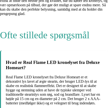
Husk at finde den bedste pris og kvalitet, når du køber led kronelys, og
vær opmærksom på tilbud, der gør det muligt at spare endnu mere. Så
kan du skabe den perfekte belysning, samtidig med at du holder din
pengepung glad.
Ofte stillede spørgsmål
Hvad er Real Flame LED kronelyset fra Deluxe
Homeart?
Real Flame LED kronelyset fra Deluxe Homeart er et
dekorativt lys lavet af ægte stearin, der bruger LED-lys til at
skabe en realistisk flammeeffekt. Det er designet til at skabe
hygge og stemning uden at have de typiske ulemper ved
traditionelle stearinlys som røg, sod og brandfare. Lyset har en
højde på 15 cm og en diameter på 2 cm. Det bruger 2 x AAA-
batterier (medfølger ikke) og er velegnet til brug indendørs.