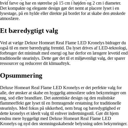
hvid farve og har en størrelse på 15 cm i højden og 2 cm i diameter.
Det kompakte og elegante design gør det nemt at placere lyset i en
lysestage, på en hylde eller direkte på bordet for at skabe den ønskede
atmosfære.
Et bæredygtigt valg
Ved at vælge Deluxe Homeart Real Flame LED Kronelys bidrager du
også til en mere bæredygtig fremtid. Da lyset drives af LED-teknologi,
forbruger det minimalt med energi og har derfor en længere levetid end
traditionelle stearinlys. Dette gør det til et miljøvenligt valg, der sparer
ressourcer og reducerer dit klimaaftryk.
Opsummering
Deluxe Homeart Real Flame LED Kronelys er det perfekte valg for
alle, der ønsker at skabe en hyggelig atmosfære uden bekymringer om
røg, sod eller brandfare. Det autentiske design og den realistiske
flammeeffekt gør lyset til en fremragende erstatning for traditionelle
stearinlys. Med fokus på sikkerhed, nem brug og bæredygtighed er
dette kronelys et ideelt valg til enhver indretningsstil. Gør dit hjem
endnu mere hyggeligt med Deluxe Homeart Real Flame LED
Kronelys og nyd den stemningsskabende belysning uden bekymringer.