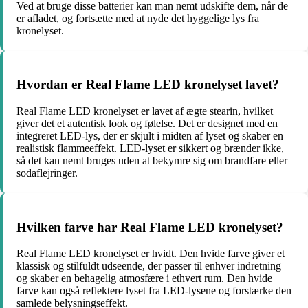
Ved at bruge disse batterier kan man nemt udskifte dem, når de
er afladet, og fortsætte med at nyde det hyggelige lys fra
kronelyset.
Hvordan er Real Flame LED kronelyset lavet?
Real Flame LED kronelyset er lavet af ægte stearin, hvilket
giver det et autentisk look og følelse. Det er designet med en
integreret LED-lys, der er skjult i midten af lyset og skaber en
realistisk flammeeffekt. LED-lyset er sikkert og brænder ikke,
så det kan nemt bruges uden at bekymre sig om brandfare eller
sodaflejringer.
Hvilken farve har Real Flame LED kronelyset?
Real Flame LED kronelyset er hvidt. Den hvide farve giver et
klassisk og stilfuldt udseende, der passer til enhver indretning
og skaber en behagelig atmosfære i ethvert rum. Den hvide
farve kan også reflektere lyset fra LED-lysene og forstærke den
samlede belysningseffekt.