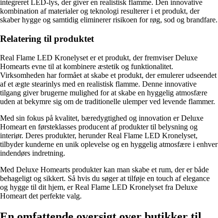
integreret LED-lys, der giver en realistisk flamme. Den innovative
kombination af materialer og teknologi resulterer i et produkt, der
skaber hygge og samtidig eliminerer risikoen for røg, sod og brandfare.
Relatering til produktet
Real Flame LED Kronelyset er et produkt, der fremviser Deluxe
Homearts evne til at kombinere æstetik og funktionalitet.
Virksomheden har formået at skabe et produkt, der emulerer udseendet
af et ægte stearinlys med en realistisk flamme. Denne innovative
tilgang giver brugerne mulighed for at skabe en hyggelig atmosfære
uden at bekymre sig om de traditionelle ulemper ved levende flammer.
Med sin fokus på kvalitet, bæredygtighed og innovation er Deluxe
Homeart en førsteklasses producent af produkter til belysning og
interiør. Deres produkter, herunder Real Flame LED Kronelyset,
tilbyder kunderne en unik oplevelse og en hyggelig atmosfære i enhver
indendørs indretning.
Med Deluxe Homearts produkter kan man skabe et rum, der er både
behageligt og sikkert. Så hvis du søger at tilføje en touch af elegance
og hygge til dit hjem, er Real Flame LED Kronelyset fra Deluxe
Homeart det perfekte valg.
En omfattende oversigt over butikker til