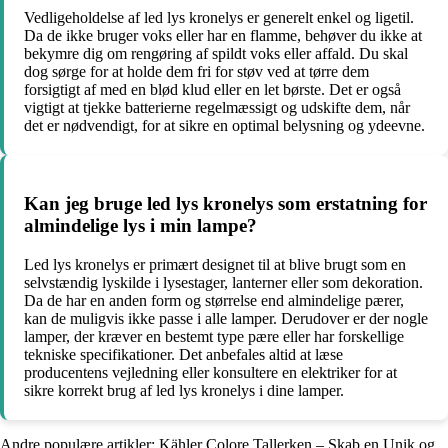
Vedligeholdelse af led lys kronelys er generelt enkel og ligetil.
Da de ikke bruger voks eller har en flamme, behøver du ikke at
bekymre dig om rengøring af spildt voks eller affald. Du skal
dog sørge for at holde dem fri for støv ved at tørre dem
forsigtigt af med en blød klud eller en let børste. Det er også
vigtigt at tjekke batterierne regelmæssigt og udskifte dem, når
det er nødvendigt, for at sikre en optimal belysning og ydeevne.
Kan jeg bruge led lys kronelys som erstatning for
almindelige lys i min lampe?
Led lys kronelys er primært designet til at blive brugt som en
selvstændig lyskilde i lysestager, lanterner eller som dekoration.
Da de har en anden form og størrelse end almindelige pærer,
kan de muligvis ikke passe i alle lamper. Derudover er der nogle
lamper, der kræver en bestemt type pære eller har forskellige
tekniske specifikationer. Det anbefales altid at læse
producentens vejledning eller konsultere en elektriker for at
sikre korrekt brug af led lys kronelys i dine lamper.
Andre populære artikler:
Kähler Colore Tallerken – Skab en Unik og