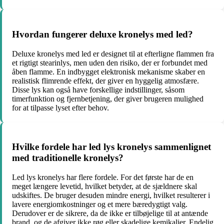
Hvordan fungerer deluxe kronelys med led?
Deluxe kronelys med led er designet til at efterligne flammen fra
et rigtigt stearinlys, men uden den risiko, der er forbundet med
åben flamme. En indbygget elektronisk mekanisme skaber en
realistisk flimrende effekt, der giver en hyggelig atmosfære.
Disse lys kan også have forskellige indstillinger, såsom
timerfunktion og fjernbetjening, der giver brugeren mulighed
for at tilpasse lyset efter behov.
Hvilke fordele har led lys kronelys sammenlignet
med traditionelle kronelys?
Led lys kronelys har flere fordele. For det første har de en
meget længere levetid, hvilket betyder, at de sjældnere skal
udskiftes. De bruger desuden mindre energi, hvilket resulterer i
lavere energiomkostninger og et mere bæredygtigt valg.
Derudover er de sikrere, da de ikke er tilbøjelige til at antænde
brand, og de afgiver ikke røg eller skadelige kemikalier. Endelig