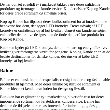
De har opnået et solidt ry i markedet takket være deres pålidelige
produkter og fremragende kundeservice. Kunder elsker Kop og Kande
for deres brede sortiment og rimelige priser.
Kop og Kande har tilpasset deres butikssortiment for at imødekomme
behovene hos dem, der søger LED kronelys. Deres udvalg af LED
kronelys er omfattende og af høj kvalitet. Uanset om kunderne søger
enkle eller dekorative designs, kan de finde det perfekte produkt hos
Kop og Kande.
Butikken byder på LED kronelys, der er holdbare og energieffektive,
hvilket giver forbrugerne værdi for pengene. Kop og Kande er en af ​​de
bedste destinationer for danske kunder, der ønsker at købe LED
kronelys af høj kvalitet.
Bahne
Bahne er en dansk butik, der specialiserer sig i moderne og fashionable
produkter til hjemmet. Med deres unikke og stilfulde sortiment er
Bahne blevet et kendt navn inden for design og livsstil.
Butikken har et glimrende ry i markedet og bliver ofte rost for deres
imponerende sortiment og førsteklasses kundeservice. Bahne har
dedikerede ildsjæle, der er passionerede for indretning og design,