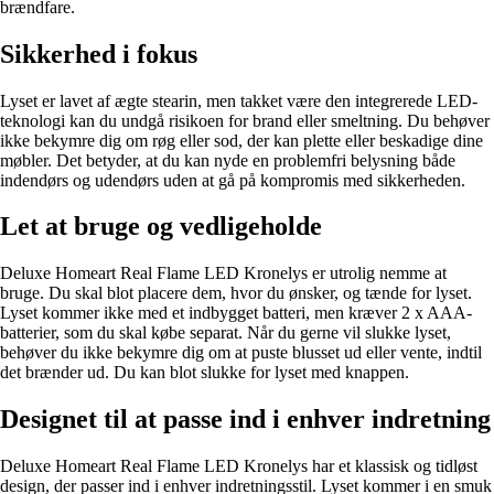
brændfare.
Sikkerhed i fokus
Lyset er lavet af ægte stearin, men takket være den integrerede LED-
teknologi kan du undgå risikoen for brand eller smeltning. Du behøver
ikke bekymre dig om røg eller sod, der kan plette eller beskadige dine
møbler. Det betyder, at du kan nyde en problemfri belysning både
indendørs og udendørs uden at gå på kompromis med sikkerheden.
Let at bruge og vedligeholde
Deluxe Homeart Real Flame LED Kronelys er utrolig nemme at
bruge. Du skal blot placere dem, hvor du ønsker, og tænde for lyset.
Lyset kommer ikke med et indbygget batteri, men kræver 2 x AAA-
batterier, som du skal købe separat. Når du gerne vil slukke lyset,
behøver du ikke bekymre dig om at puste blusset ud eller vente, indtil
det brænder ud. Du kan blot slukke for lyset med knappen.
Designet til at passe ind i enhver indretning
Deluxe Homeart Real Flame LED Kronelys har et klassisk og tidløst
design, der passer ind i enhver indretningsstil. Lyset kommer i en smuk