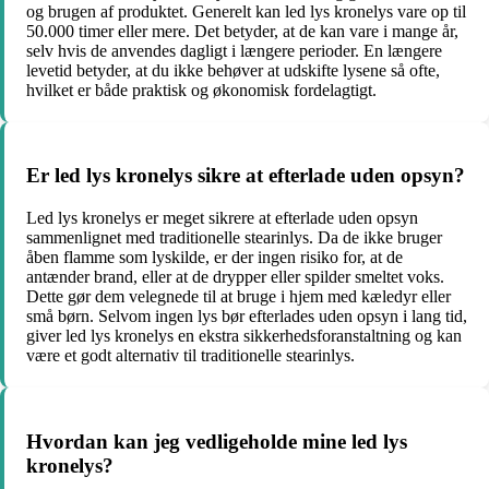
og brugen af produktet. Generelt kan led lys kronelys vare op til
50.000 timer eller mere. Det betyder, at de kan vare i mange år,
selv hvis de anvendes dagligt i længere perioder. En længere
levetid betyder, at du ikke behøver at udskifte lysene så ofte,
hvilket er både praktisk og økonomisk fordelagtigt.
Er led lys kronelys sikre at efterlade uden opsyn?
Led lys kronelys er meget sikrere at efterlade uden opsyn
sammenlignet med traditionelle stearinlys. Da de ikke bruger
åben flamme som lyskilde, er der ingen risiko for, at de
antænder brand, eller at de drypper eller spilder smeltet voks.
Dette gør dem velegnede til at bruge i hjem med kæledyr eller
små børn. Selvom ingen lys bør efterlades uden opsyn i lang tid,
giver led lys kronelys en ekstra sikkerhedsforanstaltning og kan
være et godt alternativ til traditionelle stearinlys.
Hvordan kan jeg vedligeholde mine led lys
kronelys?