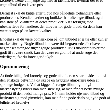
kronelys. Dette vil hjælpe dig med at identificere, hvornår der er et
ægte tilbud til en lavere pris.
Dernæst skal du kigge efter tilbud hos pålidelige forhandlere eller
producenter. Kendte mærker og butikker har ofte ægte tilbud, og du
kan stole på kvaliteten af deres produkter. Vær forsigtig med
ubekræftede forhandlere, der tilbyder for gode tilbud, da dette kan
være et tegn på en lavere kvalitet.
Endelig skal du være opmærksom på, om tilbudet er ægte eller kun er
markedsføring. Nogle tilbud kan være tidsbegrænsede eller have en
begrænset mængde tilgængelige produkter. Hvis tilbuddet virker for
godt til at være sandt, kan det være en god idé at undersøge det
yderligere, før du foretager dit køb.
Opsummering
At finde billige led kronelys og gode tilbud er en smart måde at opnå
den ønskede belysning og skabe en hyggelig atmosfære uden at
sprænge budgettet. Ved at kigge efter ægte tilbud og undgå
markedsføringstricks kan man sikre sig, at man får det bedst mulige
produkt til den bedst mulige pris. Når man holder øje med tilbud og
beskytter sig mod gimmicks, kan man finde gode deals og nyde godt af
billige led kronelys.