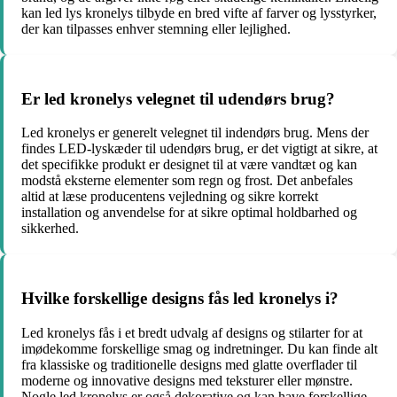
kan led lys kronelys tilbyde en bred vifte af farver og lysstyrker,
der kan tilpasses enhver stemning eller lejlighed.
Er led kronelys velegnet til udendørs brug?
Led kronelys er generelt velegnet til indendørs brug. Mens der
findes LED-lyskæder til udendørs brug, er det vigtigt at sikre, at
det specifikke produkt er designet til at være vandtæt og kan
modstå eksterne elementer som regn og frost. Det anbefales
altid at læse producentens vejledning og sikre korrekt
installation og anvendelse for at sikre optimal holdbarhed og
sikkerhed.
Hvilke forskellige designs fås led kronelys i?
Led kronelys fås i et bredt udvalg af designs og stilarter for at
imødekomme forskellige smag og indretninger. Du kan finde alt
fra klassiske og traditionelle designs med glatte overflader til
moderne og innovative designs med teksturer eller mønstre.
Nogle led kronelys er også dekorative og kan have forskellige