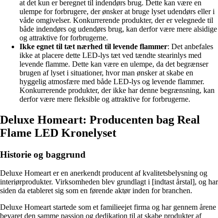
at det kun er beregnet til indendørs brug. Dette kan være en
ulempe for forbrugere, der ønsker at bruge lyset udendørs eller i
våde omgivelser. Konkurrerende produkter, der er velegnede til
både indendørs og udendørs brug, kan derfor være mere alsidige
og attraktive for forbrugerne.
Ikke egnet til tæt nærhed til levende flammer
: Det anbefales
ikke at placere dette LED-lys tæt ved tændte stearinlys med
levende flamme. Dette kan være en ulempe, da det begrænser
brugen af lyset i situationer, hvor man ønsker at skabe en
hyggelig atmosfære med både LED-lys og levende flammer.
Konkurrerende produkter, der ikke har denne begrænsning, kan
derfor være mere fleksible og attraktive for forbrugerne.
Deluxe Homeart: Producenten bag Real
Flame LED Kronelyset
Historie og baggrund
Deluxe Homeart er en anerkendt producent af kvalitetsbelysning og
interiørprodukter. Virksomheden blev grundlagt i [indtast årstal], og har
siden da etableret sig som en førende aktør inden for branchen.
Deluxe Homeart startede som et familieejet firma og har gennem årene
bevaret den samme passion og dedikation til at skabe produkter af