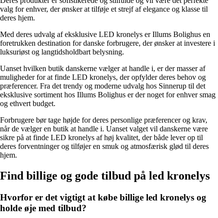
Deres produkter er sofistikerede og stilfulde og vil være det perfekte
valg for enhver, der ønsker at tilføje et strejf af elegance og klasse til
deres hjem.
Med deres udvalg af eksklusive LED kronelys er Illums Bolighus en
foretrukken destination for danske forbrugere, der ønsker at investere i
luksuriøst og langtidsholdbart belysning.
Uanset hvilken butik danskerne vælger at handle i, er der masser af
muligheder for at finde LED kronelys, der opfylder deres behov og
præferencer. Fra det trendy og moderne udvalg hos Sinnerup til det
eksklusive sortiment hos Illums Bolighus er der noget for enhver smag
og ethvert budget.
Forbrugere bør tage højde for deres personlige præferencer og krav,
når de vælger en butik at handle i. Uanset valget vil danskerne være
sikre på at finde LED kronelys af høj kvalitet, der både lever op til
deres forventninger og tilføjer en smuk og atmosfærisk glød til deres
hjem.
Find billige og gode tilbud på led kronelys
Hvorfor er det vigtigt at købe billige led kronelys og
holde øje med tilbud?