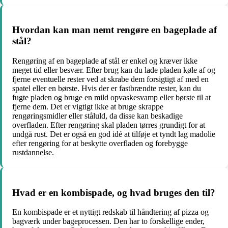
Hvordan kan man nemt rengøre en bageplade af
stål?
Rengøring af en bageplade af stål er enkel og kræver ikke
meget tid eller besvær. Efter brug kan du lade pladen køle af og
fjerne eventuelle rester ved at skrabe dem forsigtigt af med en
spatel eller en børste. Hvis der er fastbrændte rester, kan du
fugte pladen og bruge en mild opvaskesvamp eller børste til at
fjerne dem. Det er vigtigt ikke at bruge skrappe
rengøringsmidler eller ståluld, da disse kan beskadige
overfladen. Efter rengøring skal pladen tørres grundigt for at
undgå rust. Det er også en god idé at tilføje et tyndt lag madolie
efter rengøring for at beskytte overfladen og forebygge
rustdannelse.
Hvad er en kombispade, og hvad bruges den til?
En kombispade er et nyttigt redskab til håndtering af pizza og
bagværk under bageprocessen. Den har to forskellige ender,