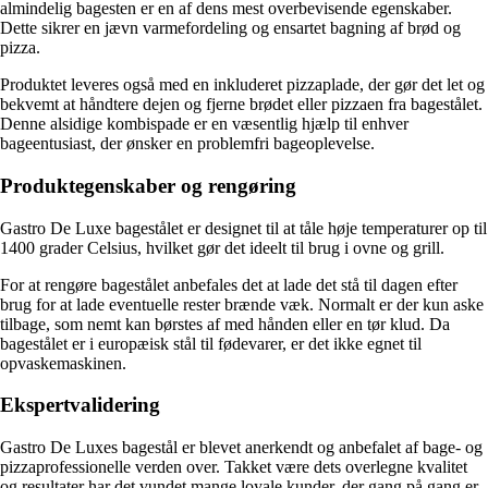
almindelig bagesten er en af dens mest overbevisende egenskaber.
Dette sikrer en jævn varmefordeling og ensartet bagning af brød og
pizza.
Produktet leveres også med en inkluderet pizzaplade, der gør det let og
bekvemt at håndtere dejen og fjerne brødet eller pizzaen fra bagestålet.
Denne alsidige kombispade er en væsentlig hjælp til enhver
bageentusiast, der ønsker en problemfri bageoplevelse.
Produktegenskaber og rengøring
Gastro De Luxe bagestålet er designet til at tåle høje temperaturer op til
1400 grader Celsius, hvilket gør det ideelt til brug i ovne og grill.
For at rengøre bagestålet anbefales det at lade det stå til dagen efter
brug for at lade eventuelle rester brænde væk. Normalt er der kun aske
tilbage, som nemt kan børstes af med hånden eller en tør klud. Da
bagestålet er i europæisk stål til fødevarer, er det ikke egnet til
opvaskemaskinen.
Ekspertvalidering
Gastro De Luxes bagestål er blevet anerkendt og anbefalet af bage- og
pizzaprofessionelle verden over. Takket være dets overlegne kvalitet
og resultater har det vundet mange loyale kunder, der gang på gang er