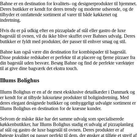
Bahne er en destination for kvalitets- og designerprodukter til hjemmet.
Deres butikker er kendt for deres trendy og moderne udseende, og de
tilbyder et omfattende sortiment af varer til både køkkenet og
indretning.
Hvis du er på udkig efter en pizzaplade af stål eller gastro de luxe
bagestål til ovnen, vil du ikke blive skuffet over Bahnes udvalg. Deres
butikker er fyldt med produkter, der passer til enhver smag og stil.
Bahne kan også være din destination for kombispader til bagestål.
Disse praktiske redskaber er perfekte til at placere og fjerne pizzaer fra
din bagestål uden besvær. Besøg Bahne og find de perfekte værktøjer
til at give dine bagværk det ekstra touch.
Illums Bolighus
Illums Bolighus er en af de mest eksklusive detailkæder i Danmark og
er kendt for at tilbyde luksuriøse produkter til boligindretning. Med
deres elegant designede butikker og omhyggeligt udvalgte sortiment er
Illums Bolighus en destination for de kræsne kunder.
Selvom de måske ikke har det samme udvalg som specialiserede
køkkenbutikker, har Illums Bolighus stadig et udvalg af pizzaplanlæg
af stål og gastro de luxe bagestål til ovnen. Deres produkter er af
højeste kvalitet og passer perfekt til dem, der ønsker at tilføje et strejf af