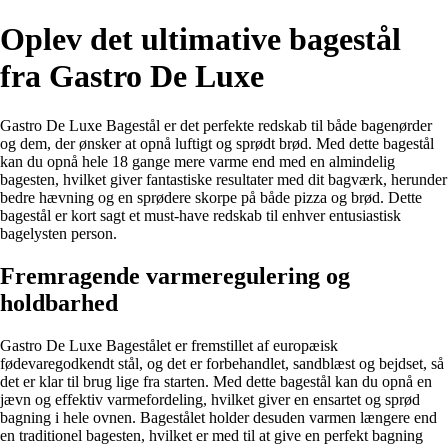
Oplev det ultimative bagestål
fra Gastro De Luxe
Gastro De Luxe Bagestål er det perfekte redskab til både bagenørder
og dem, der ønsker at opnå luftigt og sprødt brød. Med dette bagestål
kan du opnå hele 18 gange mere varme end med en almindelig
bagesten, hvilket giver fantastiske resultater med dit bagværk, herunder
bedre hævning og en sprødere skorpe på både pizza og brød. Dette
bagestål er kort sagt et must-have redskab til enhver entusiastisk
bagelysten person.
Fremragende varmeregulering og
holdbarhed
Gastro De Luxe Bagestålet er fremstillet af europæisk
fødevaregodkendt stål, og det er forbehandlet, sandblæst og bejdset, så
det er klar til brug lige fra starten. Med dette bagestål kan du opnå en
jævn og effektiv varmefordeling, hvilket giver en ensartet og sprød
bagning i hele ovnen. Bagestålet holder desuden varmen længere end
en traditionel bagesten, hvilket er med til at give en perfekt bagning