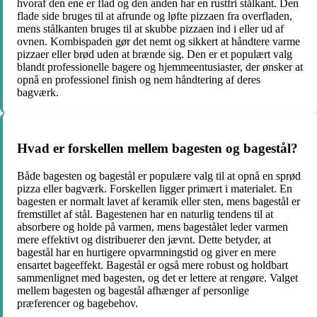
hvoraf den ene er flad og den anden har en rustfri stålkant. Den
flade side bruges til at afrunde og løfte pizzaen fra overfladen,
mens stålkanten bruges til at skubbe pizzaen ind i eller ud af
ovnen. Kombispaden gør det nemt og sikkert at håndtere varme
pizzaer eller brød uden at brænde sig. Den er et populært valg
blandt professionelle bagere og hjemmeentusiaster, der ønsker at
opnå en professionel finish og nem håndtering af deres
bagværk.
Hvad er forskellen mellem bagesten og bagestål?
Både bagesten og bagestål er populære valg til at opnå en sprød
pizza eller bagværk. Forskellen ligger primært i materialet. En
bagesten er normalt lavet af keramik eller sten, mens bagestål er
fremstillet af stål. Bagestenen har en naturlig tendens til at
absorbere og holde på varmen, mens bagestålet leder varmen
mere effektivt og distribuerer den jævnt. Dette betyder, at
bagestål har en hurtigere opvarmningstid og giver en mere
ensartet bageeffekt. Bagestål er også mere robust og holdbart
sammenlignet med bagesten, og det er lettere at rengøre. Valget
mellem bagesten og bagestål afhænger af personlige
præferencer og bagebehov.