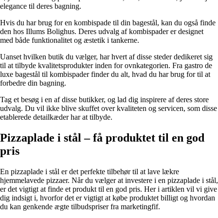
elegance til deres bagning.
Hvis du har brug for en kombispade til din bagestål, kan du også finde
den hos Illums Bolighus. Deres udvalg af kombispader er designet
med både funktionalitet og æstetik i tankerne.
Uanset hvilken butik du vælger, har hvert af disse steder dedikeret sig
til at tilbyde kvalitetsprodukter inden for ovnkategorien. Fra gastro de
luxe bagestål til kombispader finder du alt, hvad du har brug for til at
forbedre din bagning.
Tag et besøg i en af ​​disse butikker, og lad dig inspirere af deres store
udvalg. Du vil ikke blive skuffet over kvaliteten og servicen, som disse
etablerede detailkæder har at tilbyde.
Pizzaplade i stål – få produktet til en god
pris
En pizzaplade i stål er det perfekte tilbehør til at lave lækre
hjemmelavede pizzaer. Når du vælger at investere i en pizzaplade i stål,
er det vigtigt at finde et produkt til en god pris. Her i artiklen vil vi give
dig indsigt i, hvorfor det er vigtigt at købe produktet billigt og hvordan
du kan genkende ægte tilbudspriser fra marketingfif.