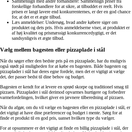
Sammenlign med andre forhandlere: Sammenlign priser fra
forskellige forhandlere for at sikre, at tilbuddet er reelt. Hvis
prisen er langt lavere end konkurrenternes, er der en god chance
for, at det er et ægte tilbud.
Læs anmeldelser: Undersøg, hvad andre købere siger om
produktet og dets pris. Hvis anmeldelserne viser, at produktet er
af høj kvalitet og prismæssigt konkurrencedygtigt, er det
sandsynligvis et ægte tilbud.
Vælg mellem bagesten eller pizzaplade i stål
Når du søger efter den bedste pris på en pizzaplade, har du muligvis
også stødt på muligheden for at købe en bagesten. Både bagesten og
pizzaplader i stål har deres egne fordele, men det er vigtigt at vælge
det, der passer bedst til dine behov og budget.
Bagesten er kendt for at levere en sprød skorpe og traditionel smag til
pizzaen. Pizzaplader i stål derimod opvarmes hurtigere og forbedrer
varmefordelingen, hvilket giver en jævnere tilberedning af pizzaen.
Når du afgør, om du vil vælge en bagesten eller en pizzaplade i stål, er
det vigtigt at have dine præferencer og budget i mente. Sørg for at
finde et produkt til en god pris, uanset hvilken type du vælger.
For at opsummere er det vigtigt at finde en billig pizzaplade i stål, der