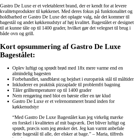
Gastro De Luxe er et veletableret brand, der er kendt for at levere
kvalitetsprodukter til køkkenet. Med deres fokus på funktionalitet og
holdbarhed er Gastro De Luxe det oplagte valg, når det kommer til
bagestål og andet køkkenudstyr af høj kvalitet. Bagestålet er designet
til at kunne tåle op til 1400 grader, hvilket gør det velegnet til brug i
både ovn og grill.
Kort opsummering af Gastro De Luxe
Bagestålet:
Oplev luftigt og sprødt brød med 18x mere varme end en
almindelig bagesten
Forbehandlet, sandblæst og bejdset i europæisk stål til måltider
Inkluderer en praktisk pizzaplade til problemfri bagning
Tåler grilltemperaturer op til 1400 grader
Nem rengøring med blot en børste eller en tør klud
Gastro De Luxe er et velrenommeret brand inden for
køkkenudstyr
“Med Gastro De Luxe Bagestålet kan jeg virkelig mærke
en forskel i kvaliteten af mit bagværk. Det bliver luftigt og
sprødt, præcis som jeg ønsker det. Jeg kan varmt anbefale
dette bagestål til alle, der elsker at bage.” – Maria, tilfreds