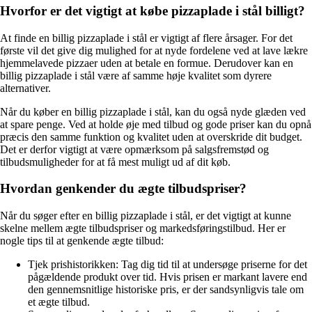
Hvorfor er det vigtigt at købe pizzaplade i stål billigt?
At finde en billig pizzaplade i stål er vigtigt af flere årsager. For det
første vil det give dig mulighed for at nyde fordelene ved at lave lækre
hjemmelavede pizzaer uden at betale en formue. Derudover kan en
billig pizzaplade i stål være af samme høje kvalitet som dyrere
alternativer.
Når du køber en billig pizzaplade i stål, kan du også nyde glæden ved
at spare penge. Ved at holde øje med tilbud og gode priser kan du opnå
præcis den samme funktion og kvalitet uden at overskride dit budget.
Det er derfor vigtigt at være opmærksom på salgsfremstød og
tilbudsmuligheder for at få mest muligt ud af dit køb.
Hvordan genkender du ægte tilbudspriser?
Når du søger efter en billig pizzaplade i stål, er det vigtigt at kunne
skelne mellem ægte tilbudspriser og markedsføringstilbud. Her er
nogle tips til at genkende ægte tilbud:
Tjek prishistorikken: Tag dig tid til at undersøge priserne for det
pågældende produkt over tid. Hvis prisen er markant lavere end
den gennemsnitlige historiske pris, er der sandsynligvis tale om
et ægte tilbud.