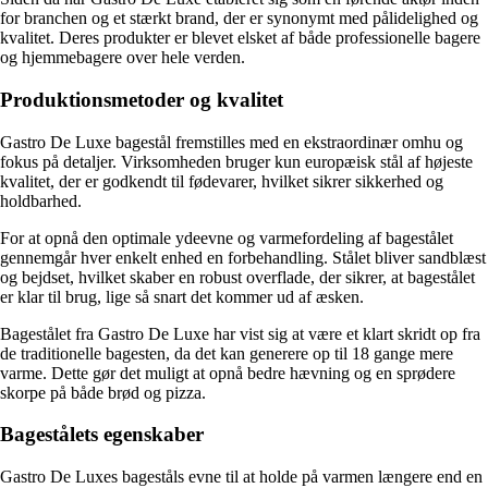
for branchen og et stærkt brand, der er synonymt med pålidelighed og
kvalitet. Deres produkter er blevet elsket af både professionelle bagere
og hjemmebagere over hele verden.
Produktionsmetoder og kvalitet
Gastro De Luxe bagestål fremstilles med en ekstraordinær omhu og
fokus på detaljer. Virksomheden bruger kun europæisk stål af højeste
kvalitet, der er godkendt til fødevarer, hvilket sikrer sikkerhed og
holdbarhed.
For at opnå den optimale ydeevne og varmefordeling af bagestålet
gennemgår hver enkelt enhed en forbehandling. Stålet bliver sandblæst
og bejdset, hvilket skaber en robust overflade, der sikrer, at bagestålet
er klar til brug, lige så snart det kommer ud af æsken.
Bagestålet fra Gastro De Luxe har vist sig at være et klart skridt op fra
de traditionelle bagesten, da det kan generere op til 18 gange mere
varme. Dette gør det muligt at opnå bedre hævning og en sprødere
skorpe på både brød og pizza.
Bagestålets egenskaber
Gastro De Luxes bageståls evne til at holde på varmen længere end en