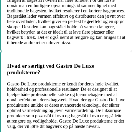
Brugen af bagestål i ovnen har flere fordele. For det første
opnår man en hurtigere opvarmningstid sammenlignet med
traditionelle bagesten, hvilket resulterer i en kortere bageproces.
Bagestålet leder varmen effektivt og distribuerer den jævnt over
hele overfladen, hvilket giver en perfekt bageeffekt og en sprød
skorpe. Desuden kan bagestålet holde på varmen længere,
hvilket betyder, at det er ideelt til at lave flere pizzaer eller
bagværk i træk. Det er også nemt at rengøre og kan bruges til at
tilberede andre retter udover pizza.
Hvad er særligt ved Gastro De Luxe
produkterne?
Gastro De Luxe produkterne er kendt for deres høje kvalitet,
holdbarhed og professionelle resultater. De er designet til at
hjælpe både professionelle kokke og hjemmebagere med at
opnå perfektion i deres bagværk. Hvad der gør Gastro De Luxe
produkterne unikke er deres avancerede teknologi, der sikrer
optimal varmeledning og jævn varmefordeling. De luksuriøse
produkter som pizzastål til ovn og bagestål til ovn er også lette
at rengøre og vedligeholde. Gastro De Luxe produkterne er det
valg, der vil løfte dit bagværk op på næste niveau.