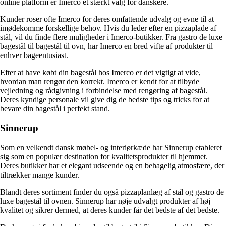
online platform er Imerco et stærkt valg for danskere.
Kunder roser ofte Imerco for deres omfattende udvalg og evne til at
imødekomme forskellige behov. Hvis du leder efter en pizzaplade af
stål, vil du finde flere muligheder i Imerco-butikker. Fra gastro de luxe
bagestål til bagestål til ovn, har Imerco en bred vifte af produkter til
enhver bageentusiast.
Efter at have købt din bagestål hos Imerco er det vigtigt at vide,
hvordan man rengør den korrekt. Imerco er kendt for at tilbyde
vejledning og rådgivning i forbindelse med rengøring af bagestål.
Deres kyndige personale vil give dig de bedste tips og tricks for at
bevare din bagestål i perfekt stand.
Sinnerup
Som en velkendt dansk møbel- og interiørkæde har Sinnerup etableret
sig som en populær destination for kvalitetsprodukter til hjemmet.
Deres butikker har et elegant udseende og en behagelig atmosfære, der
tiltrækker mange kunder.
Blandt deres sortiment finder du også pizzaplanlæg af stål og gastro de
luxe bagestål til ovnen. Sinnerup har nøje udvalgt produkter af høj
kvalitet og sikrer dermed, at deres kunder får det bedste af det bedste.