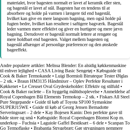
materialet, hvor bagesten normalt er lavet af keramik eller sten,
og bagestål er lavet af stål. Bagesten har en tendens til at
absorbere og holde på varmen i længere tid end bagestål,
hvilket kan give en mere langsom bagning, men også holde på
fugten bedre, hvilket kan resultere i saftigere bagværk. Bagestål
leder varmen mere effektivt og giver en hurtigere og mere jævn
bagning. Derudover er bagestål normalt lettere at rengøre og
mere holdbart end bagesten. Valget mellem bagesten og
bagestål afhænger af personlige præferencer og den ønskede
bageeffekt.
Andre populære artikler:
Melissa Blender: En alsidig køkkenmaskine
til enhver lejlighed
•
CASA Living Basic Sengetøj
•
Købsguide til
Cook & Baker Termokande
•
Luigi Bormioli Birrateque Tester Ølglas
– 2 stk.
•
Braun HM3135 Håndmixer – Oplev Perfekte Resultater i
Køkkenet
•
Le Creuset Oval Grydeskeholder: Effektiv og stilfuld
•
Cook & Baker raclette – En hyggelig måltidsoplevelse
•
Anmeldelse af
Royal Copenhagen Blå Elements Termokop – 2 stk.
•
Fiskars All Steel
Pure Stegepande
•
Guide til køb af Toyota SP100 Symaskine
SUPERJ15WE
•
Guide til køb af Georg Jensen Bernadotte
Serveringssæt – 2 dele
•
Kay Bojesen Kanin: Den perfekte gave til
både store og små
•
Købsguide: Royal Copenhagen Blomst Kop m.
underkop – Fuchsia
•
Laguiole Gaffel Bestiksæt – 6 dele
•
Scanpan To
Go Termoflaske
•
Brabantia Strygebræt: Gør strygningen nemmere