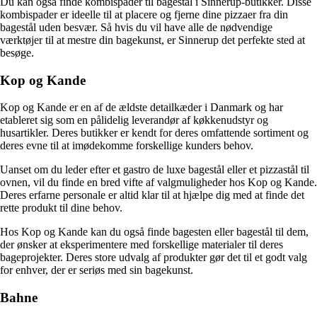
Du kan også finde kombispader til bagestål i Sinnerup-butikker. Disse
kombispader er ideelle til at placere og fjerne dine pizzaer fra din
bagestål uden besvær. Så hvis du vil have alle de nødvendige
værktøjer til at mestre din bagekunst, er Sinnerup det perfekte sted at
besøge.
Kop og Kande
Kop og Kande er en af de ældste detailkæder i Danmark og har
etableret sig som en pålidelig leverandør af køkkenudstyr og
husartikler. Deres butikker er kendt for deres omfattende sortiment og
deres evne til at imødekomme forskellige kunders behov.
Uanset om du leder efter et gastro de luxe bagestål eller et pizzastål til
ovnen, vil du finde en bred vifte af valgmuligheder hos Kop og Kande.
Deres erfarne personale er altid klar til at hjælpe dig med at finde det
rette produkt til dine behov.
Hos Kop og Kande kan du også finde bagesten eller bagestål til dem,
der ønsker at eksperimentere med forskellige materialer til deres
bageprojekter. Deres store udvalg af produkter gør det til et godt valg
for enhver, der er seriøs med sin bagekunst.
Bahne