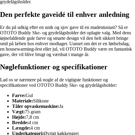
grydelågsholder.
Den perfekte gaveidé til enhver anledning
Er du på udkig efter en unik og sjov gave til en madentusiast? Så er
OTOTO Buddy Ske- og grydelågsholder det oplagte valg. Med dens
iøjnefaldende gule farve og smarte design vil den helt sikkert bringe
smil på læben hos enhver modtager. Uanset om det er en fødselsdag,
en housewarming-fest eller jul, vil OTOTO Buddy være en fantastisk
gave, der vil blive brugt og værdsat i mange år.
Nøglefunktioner og specifikationer
Lad os se nærmere på nogle af de vigtigste funktioner og
specifikationer ved OTOTO Buddy Ske- og grydelågsholder:
Farve:
Gul
Materiale:
Silikone
Tåler opvaskemaskine:
Ja
Vægt:
75 gram
Højde:
7,8 cm
Bredde:
4 cm
Længde:
4 cm
Underkategori:
Øvrigt køkkengrej