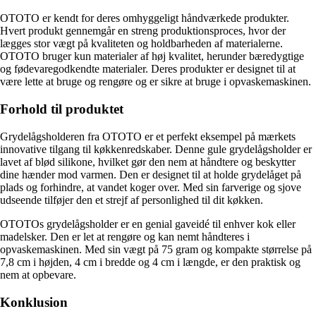
OTOTO er kendt for deres omhyggeligt håndværkede produkter.
Hvert produkt gennemgår en streng produktionsproces, hvor der
lægges stor vægt på kvaliteten og holdbarheden af materialerne.
OTOTO bruger kun materialer af høj kvalitet, herunder bæredygtige
og fødevaregodkendte materialer. Deres produkter er designet til at
være lette at bruge og rengøre og er sikre at bruge i opvaskemaskinen.
Forhold til produktet
Grydelågsholderen fra OTOTO er et perfekt eksempel på mærkets
innovative tilgang til køkkenredskaber. Denne gule grydelågsholder er
lavet af blød silikone, hvilket gør den nem at håndtere og beskytter
dine hænder mod varmen. Den er designet til at holde grydelåget på
plads og forhindre, at vandet koger over. Med sin farverige og sjove
udseende tilføjer den et strejf af personlighed til dit køkken.
OTOTOs grydelågsholder er en genial gaveidé til enhver kok eller
madelsker. Den er let at rengøre og kan nemt håndteres i
opvaskemaskinen. Med sin vægt på 75 gram og kompakte størrelse på
7,8 cm i højden, 4 cm i bredde og 4 cm i længde, er den praktisk og
nem at opbevare.
Konklusion