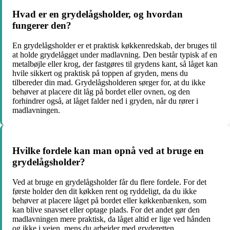
Hvad er en grydelågsholder, og hvordan
fungerer den?
En grydelågsholder er et praktisk køkkenredskab, der bruges til
at holde grydelågget under madlavning. Den består typisk af en
metalbøjle eller krog, der fastgøres til grydens kant, så låget kan
hvile sikkert og praktisk på toppen af gryden, mens du
tilbereder din mad. Grydelågsholderen sørger for, at du ikke
behøver at placere dit låg på bordet eller ovnen, og den
forhindrer også, at låget falder ned i gryden, når du rører i
madlavningen.
Hvilke fordele kan man opnå ved at bruge en
grydelågsholder?
Ved at bruge en grydelågsholder får du flere fordele. For det
første holder den dit køkken rent og ryddeligt, da du ikke
behøver at placere låget på bordet eller køkkenbænken, som
kan blive snavset eller optage plads. For det andet gør den
madlavningen mere praktisk, da låget altid er lige ved hånden
og ikke i vejen, mens du arbejder med gryderetten.