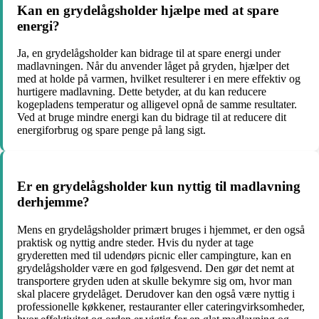
Kan en grydelågsholder hjælpe med at spare
energi?
Ja, en grydelågsholder kan bidrage til at spare energi under
madlavningen. Når du anvender låget på gryden, hjælper det
med at holde på varmen, hvilket resulterer i en mere effektiv og
hurtigere madlavning. Dette betyder, at du kan reducere
kogepladens temperatur og alligevel opnå de samme resultater.
Ved at bruge mindre energi kan du bidrage til at reducere dit
energiforbrug og spare penge på lang sigt.
Er en grydelågsholder kun nyttig til madlavning
derhjemme?
Mens en grydelågsholder primært bruges i hjemmet, er den også
praktisk og nyttig andre steder. Hvis du nyder at tage
gryderetten med til udendørs picnic eller campingture, kan en
grydelågsholder være en god følgesvend. Den gør det nemt at
transportere gryden uden at skulle bekymre sig om, hvor man
skal placere grydelåget. Derudover kan den også være nyttig i
professionelle køkkener, restauranter eller cateringvirksomheder,