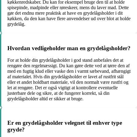
køkkenredskaber. Du kan for eksempel bruge den til at holde
spisepinde, madpinde eller røreskeer, mens du laver mad. Dette
gør det endnu mere praktisk at have en grydelågsholder i dit
køkken, da den kan have flere anvendelser ud over blot at holde
grydelåg.
Hvordan vedligeholder man en grydelågsholder?
For at holde din grydelågsholder i god stand anbefales det at
rengøre den regelmæssigt. Du kan gøre dette ved at tørre den af
med en fugtig klud eller vaske den i varmt sæbevand, afhængigt
af materialet. Hvis din grydelågsholder er lavet af rustfrit stål
eller et andet holdbart materiale, vil den normalt være rustfri og
let at rengøre. Det er også vigtigt at kontrollere eventuelle
justerbare dele og sikre, at de fungerer korrekt, så din
grydelågsholder altid er sikker at bruge.
Er en grydelågsholder velegnet til enhver type
gryde?