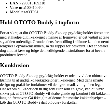
EAN:
7290015169318
Vare nr.:
100416070
Model nr.:
OT931
Hold OTOTO Buddy i topform
For at sikre, at din OTOTO Buddy Ske- og grydelågsholder fortsætter
med at hjælpe dig i køkkenet i mange år fremover, er det vigtigt at tage
sig af den ordentligt. Grundet dens fremstilling i silikone kan den nemt
rengøres i opvaskemaskinen, så du slipper for besværet. Det anbefales
dog altid at læse og følge de medfølgende instruktioner for at bevare
produktets levetid.
Konklusion
OTOTO Buddy Ske- og grydelågsholder er uden tvivl den ultimative
løsning til at undgå kogeeksplosioner i køkkenet. Med dens smarte
design og praktiske funktioner vil den gøre madlavning til en leg.
Uanset om du køber den til dig selv eller som en gave, kan du være
sikker på, at OTOTO Buddy vil skabe glæde og komfort i dit køkken i
lang tid fremover. Gå ikke glip af denne fantastiske køkkenhjælper –
køb din OTOTO Buddy i dag og oplev forskellen!