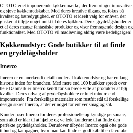
OTOTO er et imponerende køkkenmærke, der frembringer innovative
og sjove køkkenredskaber. Med deres kreative tilgang og fokus på
kvalitet og bæredygtighed, er OTOTO et ideelt valg for enhver, der
ønsker at tilføje noget unikt til deres køkken. Deres grydelågsholder er
et af deres mange fantastiske produkter og viser fremragende design og
funktionalitet. Med OTOTO vil madlavning aldrig være kedeligt igen!
Køkkenudstyr: Gode butikker til at finde
en grydelågsholder
Imerco
Imerco er en anerkendt detailhandler af køkkenudstyr og har en lang
historie inden for branchen. Med mere end 100 butikker spredt over
hele Danmark er Imerco kendt for sin brede vifte af produkter af høj
kvalitet. Deres udvalg af grydelågsholdere er intet mindre end
imponerende. Fra forskellige materialer som rustfrit stål til forskellige
design sikrer Imerco, at der er noget for enhver smag og stil.
Kunder roser Imerco for deres professionelle og kyndige personale,
som altid er klar til at hjælpe og vejlede kunderne til at finde den
perfekte grydelågsholder. Derudover tilbyder Imerco også ofte gode
tilbud og kampagner, hvor man kan finde et godt køb til en favorabel