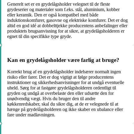
Generelt set er en grydelågsholder velegnet til de fleste
grydeserier og materialer som f.eks. stål, aluminium, kobber
eller keramik. Den er også kompatibel med både
induktionskomfurer, gasovne og elektriske komfurer. Det er dog
altid en god idé at dobbelttjekke producentens anbefalinger eller
produktets brugsanvisning for at sikre, at grydelågsholderen er
egnet til din specifikke type gryde.
Kan en grydelågsholder være farlig at bruge?
Korrekt brug af en grydelågsholder indebærer normalt ingen
risiko eller farer. Det er dog vigtigt at følge producentens
instruktioner og sikkerhedsanvisninger for at undgå eventuelle
uheld. Sørg for at fastgøre grydelågsholderen ordentligt til
gryden og undgå at overbelaste den eller udsætte den for
unødvendig vægt. Hvis du bruger den til andre
køkkenredskaber, skal du sikre dig, at de er velegnede til at
hænge på grydelågsholderen og ikke skaber en ubalance eller
fare under madlavningen.