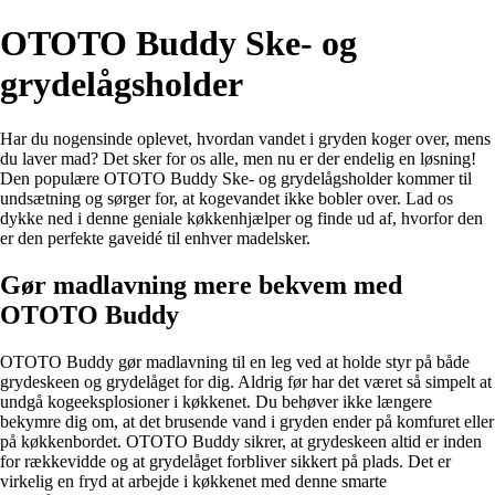
OTOTO Buddy Ske- og
grydelågsholder
Har du nogensinde oplevet, hvordan vandet i gryden koger over, mens
du laver mad? Det sker for os alle, men nu er der endelig en løsning!
Den populære OTOTO Buddy Ske- og grydelågsholder kommer til
undsætning og sørger for, at kogevandet ikke bobler over. Lad os
dykke ned i denne geniale køkkenhjælper og finde ud af, hvorfor den
er den perfekte gaveidé til enhver madelsker.
Gør madlavning mere bekvem med
OTOTO Buddy
OTOTO Buddy gør madlavning til en leg ved at holde styr på både
grydeskeen og grydelåget for dig. Aldrig før har det været så simpelt at
undgå kogeeksplosioner i køkkenet. Du behøver ikke længere
bekymre dig om, at det brusende vand i gryden ender på komfuret eller
på køkkenbordet. OTOTO Buddy sikrer, at grydeskeen altid er inden
for rækkevidde og at grydelåget forbliver sikkert på plads. Det er
virkelig en fryd at arbejde i køkkenet med denne smarte