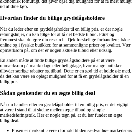
økonomisk fornuftigt, det giver også dig mulighed for at få mest muligt
ud af dine køb.
Hvordan finder du billige grydelågsholdere
Når du leder efter en grydelågsholder til en billig pris, er der nogle
retningslinjer, du kan følge for at få det bedste tilbud. Først og
fremmest skal du gøre din research. Tjek forskellige forhandlere, både
online og i fysiske butikker, for at sammenligne priser og kvalitet. Vær
opmærksom på, om der er nogen aktuelle tilbud eller udsalg.
En anden måde at finde billige grydelågsholdere på er at være
opmærksom på mærkedage eller helligdage, hvor mange butikker
tilbyder særlige rabatter og tilbud. Dette er en god tid at holde øje med,
da det kan være en oplagt mulighed for at få en grydelågsholder til en
billig pris.
Sådan genkender du en ægte billig deal
Når du handler efter en grydelågsholder til en billig pris, er det vigtigt
at være i stand til at skelne mellem ægte tilbud og simple
markedsføringstrik. Her er nogle tegn på, at du har fundet en ægte
billig deal:
Prisen er markant lavere i forhold til den sædvanlige markedspris