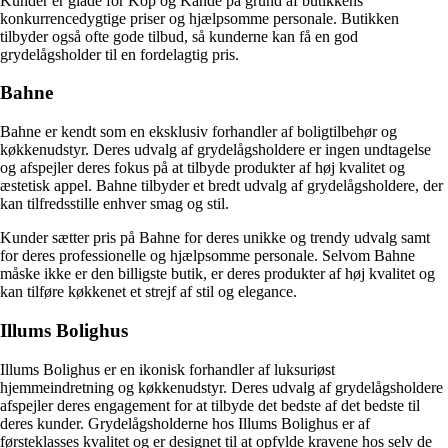
Kunder er glade for Kop og Kande på grund af butikkens
konkurrencedygtige priser og hjælpsomme personale. Butikken
tilbyder også ofte gode tilbud, så kunderne kan få en god
grydelågsholder til en fordelagtig pris.
Bahne
Bahne er kendt som en eksklusiv forhandler af boligtilbehør og
køkkenudstyr. Deres udvalg af grydelågsholdere er ingen undtagelse
og afspejler deres fokus på at tilbyde produkter af høj kvalitet og
æstetisk appel. Bahne tilbyder et bredt udvalg af grydelågsholdere, der
kan tilfredsstille enhver smag og stil.
Kunder sætter pris på Bahne for deres unikke og trendy udvalg samt
for deres professionelle og hjælpsomme personale. Selvom Bahne
måske ikke er den billigste butik, er deres produkter af høj kvalitet og
kan tilføre køkkenet et strejf af stil og elegance.
Illums Bolighus
Illums Bolighus er en ikonisk forhandler af luksuriøst
hjemmeindretning og køkkenudstyr. Deres udvalg af grydelågsholdere
afspejler deres engagement for at tilbyde det bedste af det bedste til
deres kunder. Grydelågsholderne hos Illums Bolighus er af
førsteklasses kvalitet og er designet til at opfylde kravene hos selv de