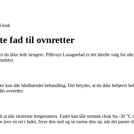
Kloak
e fad til ovnretter
er du ikke lede længere. Pillivuyt Lasagnefad er det ideelle valg for alle
nudstyr.
 der kan tåle hårdhændet behandling. Det betyder, at du ikke behøver be
din ovnretter.
 at tåle ekstreme temperaturer. Fadet kan tåle termisk chok fra -30 °C ti
 lave en ret i fadet, fryse den ned og så varme den op, når det passer d