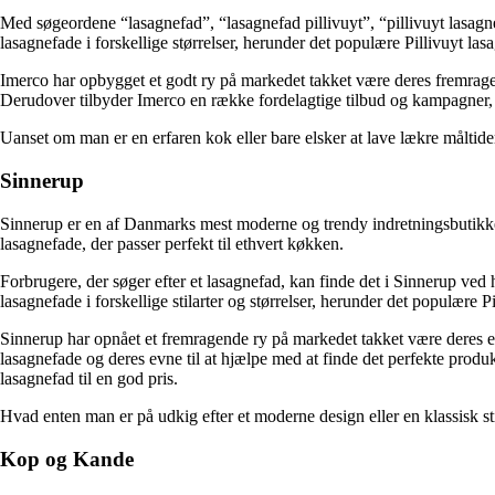
Med søgeordene “lasagnefad”, “lasagnefad pillivuyt”, “pillivuyt lasagn
lasagnefade i forskellige størrelser, herunder det populære Pillivuyt las
Imerco har opbygget et godt ry på markedet takket være deres fremrag
Derudover tilbyder Imerco en række fordelagtige tilbud og kampagner, d
Uanset om man er en erfaren kok eller bare elsker at lave lækre måltid
Sinnerup
Sinnerup er en af Danmarks mest moderne og trendy indretningsbutikker.
lasagnefade, der passer perfekt til ethvert køkken.
Forbrugere, der søger efter et lasagnefad, kan finde det i Sinnerup ved
lasagnefade i forskellige stilarter og størrelser, herunder det populære 
Sinnerup har opnået et fremragende ry på markedet takket være deres en
lasagnefade og deres evne til at hjælpe med at finde det perfekte produk
lasagnefad til en god pris.
Hvad enten man er på udkig efter et moderne design eller en klassisk st
Kop og Kande