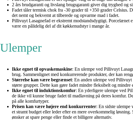
2 års brudgaranti og livslang brugsgaranti giver dig tryghed og sik
Fadet tåler termisk chok fra -30 grader til +350 grader Celsius. 
det nemt og bekvemt at tilberede og opvarme mad i fadet.
Pillivuyt Lasagnefad er ekstremt modstandsdygtigt. Porcelænet er d
være en pålidelig del af dit køkkenudstyr i mange år.
Ulemper
Ikke egnet til opvaskemaskine
: En ulempe ved Pillivuyt Lasagn
brug. Sammenlignet med konkurrerende produkter, der kan rengør
Størrelse kan være begrænset
: En anden ulempe ved Pillivuyt L
større grupper. Dette kan gøre fadet mindre fleksibelt og mindre 
Ikke egnet til induktionskomfur
: En yderligere ulempe ved Pil
de ikke vil kunne bruge fadet til madlavning på deres komfur. De
på alle komfurtyper.
Prisen kan være højere end konkurrenter
: En sidste ulempe 
et stramt budget eller leder efter en mere overkommelig løsning. 
ønsker at spare penge eller finde et billigere alternativ.