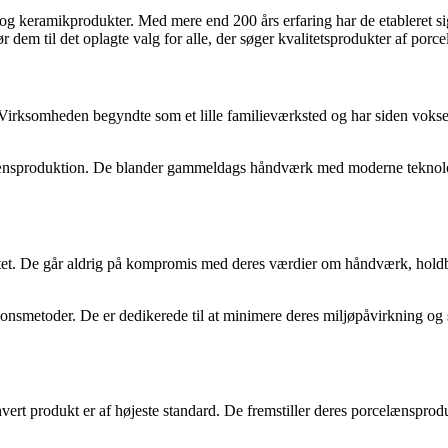
n og keramikprodukter. Med mere end 200 års erfaring har de etableret 
ør dem til det oplagte valg for alle, der søger kvalitetsprodukter af porc
 Virksomheden begyndte som et lille familieværksted og har siden vokset 
lænsproduktion. De blander gammeldags håndværk med moderne teknologi 
 kvalitet. De går aldrig på kompromis med deres værdier om håndværk, ho
smetoder. De er dedikerede til at minimere deres miljøpåvirkning og sik
t hvert produkt er af højeste standard. De fremstiller deres porcelænsp