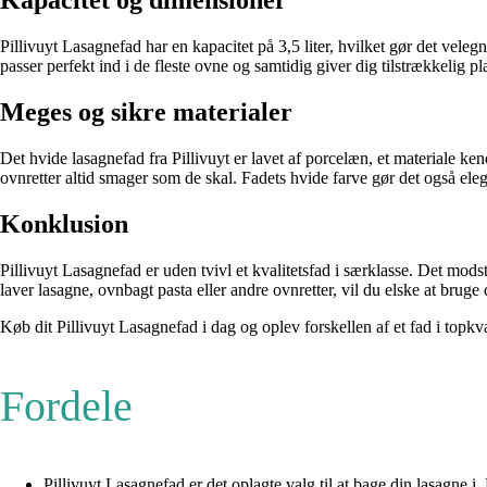
Kapacitet og dimensioner
Pillivuyt Lasagnefad har en kapacitet på 3,5 liter, hvilket gør det vel
passer perfekt ind i de fleste ovne og samtidig giver dig tilstrækkelig plad
Meges og sikre materialer
Det hvide lasagnefad fra Pillivuyt er lavet af porcelæn, et materiale ken
ovnretter altid smager som de skal. Fadets hvide farve gør det også elegant
Konklusion
Pillivuyt Lasagnefad er uden tvivl et kvalitetsfad i særklasse. Det mods
laver lasagne, ovnbagt pasta eller andre ovnretter, vil du elske at bruge 
Køb dit Pillivuyt Lasagnefad i dag og oplev forskellen af et fad i topkva
Fordele
Pillivuyt Lasagnefad er det oplagte valg til at bage din lasagne i. 