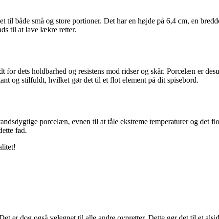
egnet til både små og store portioner. Det har en højde på 6,4 cm, en br
s til at lave lækre retter.
dt for dets holdbarhed og resistens mod ridser og skår. Porcelæn er desud
 og stilfuldt, hvilket gør det til et flot element på dit spisebord.
tandsdygtige porcelæn, evnen til at tåle ekstreme temperaturer og det flo
dette fad.
litet!
Det er dog også velegnet til alle andre ovnretter. Dette gør det til et als