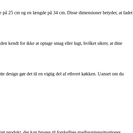
edde på 25 cm og en længde på 34 cm. Disse dimensioner betyder, at fadet
en kendt for ikke at optage smag eller lugt, hvilket sikrer, at dine
tte design gør det til en vigtig del af ethvert køkken. Uanset om du
idigt produkt, der kan bruges til forskellige madlavningssituationer.