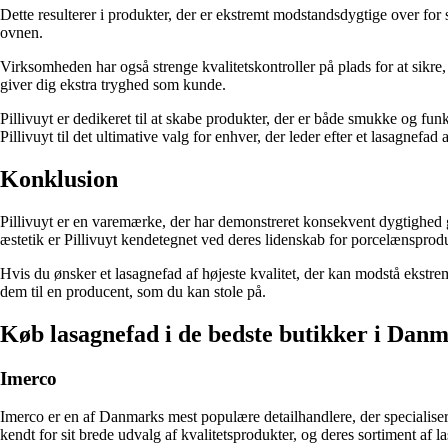
Dette resulterer i produkter, der er ekstremt modstandsdygtige over for s
ovnen.
Virksomheden har også strenge kvalitetskontroller på plads for at sikre, 
giver dig ekstra tryghed som kunde.
Pillivuyt er dedikeret til at skabe produkter, der er både smukke og fun
Pillivuyt til det ultimative valg for enhver, der leder efter et lasagnefad a
Konklusion
Pillivuyt er en varemærke, der har demonstreret konsekvent dygtighed ge
æstetik er Pillivuyt kendetegnet ved deres lidenskab for porcelænsprod
Hvis du ønsker et lasagnefad af højeste kvalitet, der kan modstå ekstrem
dem til en producent, som du kan stole på.
Køb lasagnefad i de bedste butikker i Dan
Imerco
Imerco er en af Danmarks mest populære detailhandlere, der specialiser
kendt for sit brede udvalg af kvalitetsprodukter, og deres sortiment af 