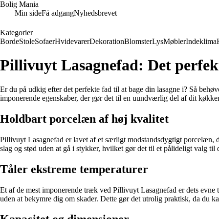
Bolig Mania
Min side
Få adgang
Nyhedsbrevet
Kategorier
Borde
Stole
Sofaer
Hvidevarer
Dekoration
Blomster
Lys
Møbler
Indeklima
Pillivuyt Lasagnefad: Det perfekt
Er du på udkig efter det perfekte fad til at bage din lasagne i? Så behøv
imponerende egenskaber, der gør det til en uundværlig del af dit køkke
Holdbart porcelæn af høj kvalitet
Pillivuyt Lasagnefad er lavet af et særligt modstandsdygtigt porcelæn,
slag og stød uden at gå i stykker, hvilket gør det til et pålideligt valg til 
Tåler ekstreme temperaturer
Et af de mest imponerende træk ved Pillivuyt Lasagnefad er dets evne til
uden at bekymre dig om skader. Dette gør det utrolig praktisk, da du kan