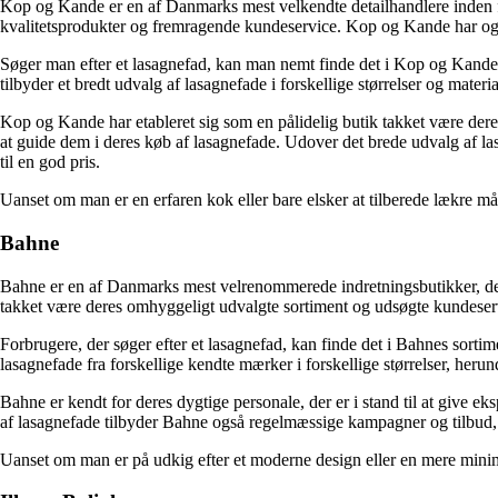
Kop og Kande er en af Danmarks mest velkendte detailhandlere inden for
kvalitetsprodukter og fremragende kundeservice. Kop og Kande har også 
Søger man efter et lasagnefad, kan man nemt finde det i Kop og Kandes
tilbyder et bredt udvalg af lasagnefade i forskellige størrelser og materi
Kop og Kande har etableret sig som en pålidelig butik takket være der
at guide dem i deres køb af lasagnefade. Udover det brede udvalg af l
til en god pris.
Uanset om man er en erfaren kok eller bare elsker at tilberede lækre m
Bahne
Bahne er en af Danmarks mest velrenommerede indretningsbutikker, der 
takket være deres omhyggeligt udvalgte sortiment og udsøgte kundeservi
Forbrugere, der søger efter et lasagnefad, kan finde det i Bahnes sorti
lasagnefade fra forskellige kendte mærker i forskellige størrelser, heru
Bahne er kendt for deres dygtige personale, der er i stand til at give e
af lasagnefade tilbyder Bahne også regelmæssige kampagner og tilbud, de
Uanset om man er på udkig efter et moderne design eller en mere minima