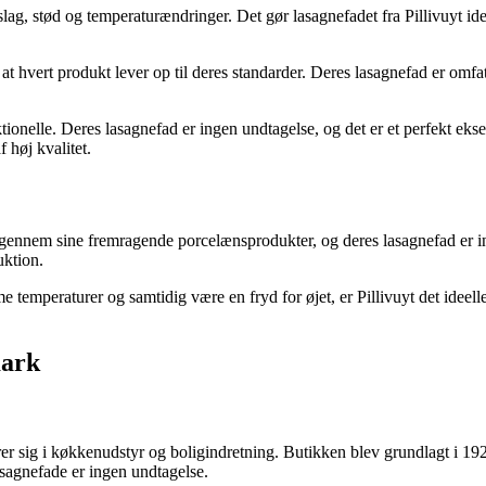
lag, stød og temperaturændringer. Det gør lasagnefadet fra Pillivuyt ideel
at hvert produkt lever op til deres standarder. Deres lasagnefad er omfat
ktionelle. Deres lasagnefad er ingen undtagelse, og det er et perfekt ek
f høj kvalitet.
nnem sine fremragende porcelænsprodukter, og deres lasagnefad er ingen u
uktion.
e temperaturer og samtidig være en fryd for øjet, er Pillivuyt det ideell
mark
er sig i køkkenudstyr og boligindretning. Butikken blev grundlagt i 192
lasagnefade er ingen undtagelse.