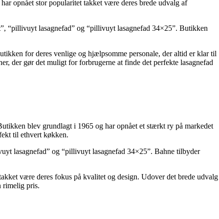
ar opnået stor popularitet takket være deres brede udvalg af
”, “pillivuyt lasagnefad” og “pillivuyt lasagnefad 34×25”. Butikken
ikken for deres venlige og hjælpsomme personale, der altid er klar til
, der gør det muligt for forbrugerne at finde det perfekte lasagnefad
Butikken blev grundlagt i 1965 og har opnået et stærkt ry på markedet
ekt til ethvert køkken.
livuyt lasagnefad” og “pillivuyt lasagnefad 34×25”. Bahne tilbyder
et takket være deres fokus på kvalitet og design. Udover det brede udvalg
 rimelig pris.