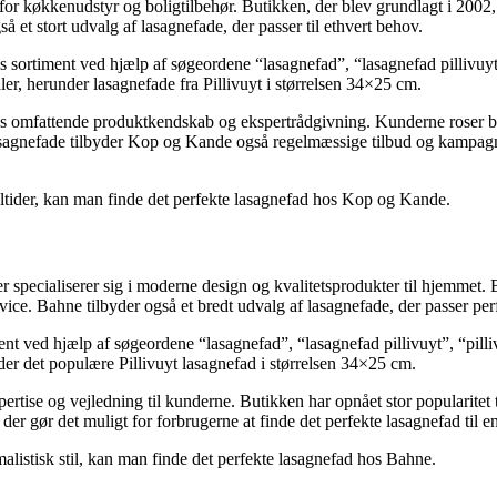
 køkkenudstyr og boligtilbehør. Butikken, der blev grundlagt i 2002, h
et stort udvalg af lasagnefade, der passer til ethvert behov.
 sortiment ved hjælp af søgeordene “lasagnefad”, “lasagnefad pillivuyt
aler, herunder lasagnefade fra Pillivuyt i størrelsen 34×25 cm.
es omfattende produktkendskab og ekspertrådgivning. Kunderne roser but
asagnefade tilbyder Kop og Kande også regelmæssige tilbud og kampagner
åltider, kan man finde det perfekte lasagnefad hos Kop og Kande.
specialiserer sig i moderne design og kvalitetsprodukter til hjemmet. 
ce. Bahne tilbyder også et bredt udvalg af lasagnefade, der passer perf
ment ved hjælp af søgeordene “lasagnefad”, “lasagnefad pillivuyt”, “pil
nder det populære Pillivuyt lasagnefad i størrelsen 34×25 cm.
kspertise og vejledning til kunderne. Butikken har opnået stor popularit
r gør det muligt for forbrugerne at finde det perfekte lasagnefad til en
listisk stil, kan man finde det perfekte lasagnefad hos Bahne.