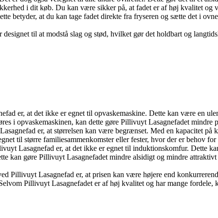
kerhed i dit køb. Du kan være sikker på, at fadet er af høj kvalitet og vi
Dette betyder, at du kan tage fadet direkte fra fryseren og sætte det i o
esignet til at modstå slag og stød, hvilket gør det holdbart og langtidsh
efad er, at det ikke er egnet til opvaskemaskine. Dette kan være en ulem
es i opvaskemaskinen, kan dette gøre Pillivuyt Lasagnefadet mindre pr
asagnefad er, at størrelsen kan være begrænset. Med en kapacitet på kun 3
egnet til større familiesammenkomster eller fester, hvor der er behov for
livuyt Lasagnefad er, at det ikke er egnet til induktionskomfur. Dette
tte kan gøre Pillivuyt Lasagnefadet mindre alsidigt og mindre attraktiv
ved Pillivuyt Lasagnefad er, at prisen kan være højere end konkurreren
Selvom Pillivuyt Lasagnefadet er af høj kvalitet og har mange fordele, k