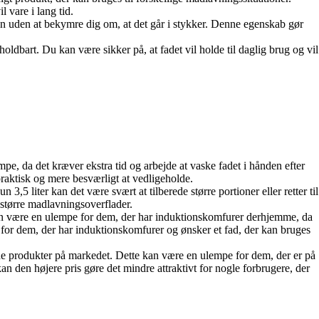
l vare i lang tid.
vnen uden at bekymre dig om, at det går i stykker. Denne egenskab gør
oldbart. Du kan være sikker på, at fadet vil holde til daglig brug og vil
pe, da det kræver ekstra tid og arbejde at vaske fadet i hånden efter
aktisk og mere besværligt at vedligeholde.
,5 liter kan det være svært at tilberede større portioner eller retter til
 større madlavningsoverflader.
 kan være en ulempe for dem, der har induktionskomfurer derhjemme, da
t for dem, der har induktionskomfurer og ønsker et fad, der kan bruges
de produkter på markedet. Dette kan være en ulempe for dem, der er på
an den højere pris gøre det mindre attraktivt for nogle forbrugere, der