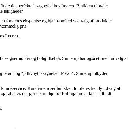
 finde det perfekte lasagnefad hos Imerco. Butikken tilbyder
e lejligheder.
en for deres ekspertise og hjælpsomhed ved valg af produkter.
erkommelig pris.
hos Imerco.
 designermøbler og boligtilbehør. Sinnerup har også et bredt udvalg af
sagnefad” og “pillivuyt lasagnefad 34×25”. Sinnerup tilbyder
e kundeservice. Kunderne roser butikken for deres trendy udvalg af
rabatter, der gør det muligt for forbrugerne at få et stilfuldt
p.