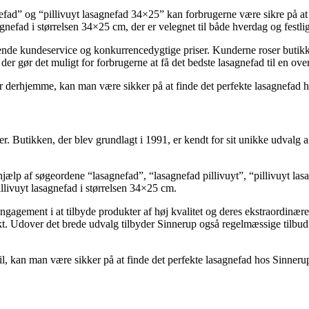
efad” og “pillivuyt lasagnefad 34×25” kan forbrugerne være sikre på at
agnefad i størrelsen 34×25 cm, der er velegnet til både hverdag og festlig
ende kundeservice og konkurrencedygtige priser. Kunderne roser butikk
er gør det muligt for forbrugerne at få det bedste lasagnefad til en ov
er derhjemme, kan man være sikker på at finde det perfekte lasagnefad 
 Butikken, der blev grundlagt i 1991, er kendt for sit unikke udvalg af
 hjælp af søgeordene “lasagnefad”, “lasagnefad pillivuyt”, “pillivuyt la
Pillivuyt lasagnefad i størrelsen 34×25 cm.
gagement i at tilbyde produkter af høj kvalitet og deres ekstraordinær
t. Udover det brede udvalg tilbyder Sinnerup også regelmæssige tilbud og 
il, kan man være sikker på at finde det perfekte lasagnefad hos Sinneru